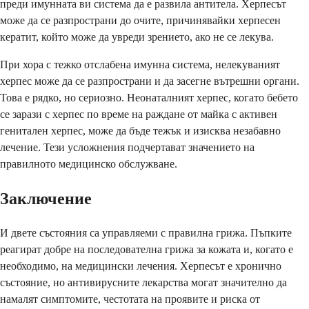
преди имунната ви система да е развила антитела. Херпесът
може да се разпространи до очите, причинявайки херпесен
кератит, който може да увреди зрението, ако не се лекува.
При хора с тежко отслабена имунна система, нелекуваният
херпес може да се разпространи и да засегне вътрешни органи.
Това е рядко, но сериозно. Неонаталният херпес, когато бебето
се зарази с херпес по време на раждане от майка с активен
генитален херпес, може да бъде тежък и изисква незабавно
лечение. Тези усложнения подчертават значението на
правилното медицинско обслужване.
Заключение
И двете състояния са управляеми с правилна грижа. Пъпките
реагират добре на последователна грижа за кожата и, когато е
необходимо, на медицински лечения. Херпесът е хронично
състояние, но антивирусните лекарства могат значително да
намалят симптомите, честотата на проявите и риска от