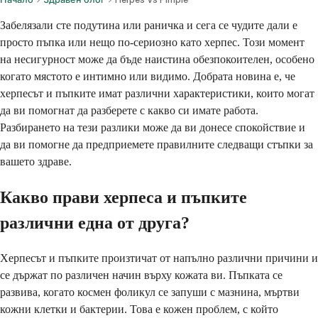
Забелязали сте подутина или раничка и сега се чудите дали е
просто пъпка или нещо по-сериозно като херпес. Този момент
на несигурност може да бъде наистина обезпокоителен, особено
когато мястото е интимно или видимо. Добрата новина е, че
херпесът и пъпките имат различни характеристики, които могат
да ви помогнат да разберете с какво си имате работа.
Разбирането на тези разлики може да ви донесе спокойствие и
да ви помогне да предприемете правилните следващи стъпки за
вашето здраве.
Какво прави херпеса и пъпките
различни една от друга?
Херпесът и пъпките произтичат от напълно различни причини и
се държат по различен начин върху кожата ви. Пъпката се
развива, когато космен фоликул се запуши с мазнина, мъртви
кожни клетки и бактерии. Това е кожен проблем, с който