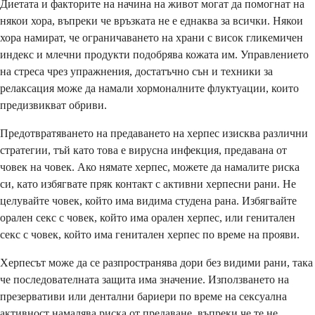
Диетата и факторите на начина на живот могат да помогнат на
някои хора, въпреки че връзката не е еднаква за всички. Някои
хора намират, че ограничаването на храни с висок гликемичен
индекс и млечни продукти подобрява кожата им. Управлението
на стреса чрез упражнения, достатъчно сън и техники за
релаксация може да намали хормоналните флуктуации, които
предизвикват обриви.
Предотвратяването на предаването на херпес изисква различни
стратегии, тъй като това е вирусна инфекция, предавана от
човек на човек. Ако нямате херпес, можете да намалите риска
си, като избягвате пряк контакт с активни херпесни рани. Не
целувайте човек, който има видима студена рана. Избягвайте
орален секс с човек, който има орален херпес, или генитален
секс с човек, който има генитален херпес по време на прояви.
Херпесът може да се разпространява дори без видими рани, така
че последователната защита има значение. Използването на
презервативи или дентални бариери по време на сексуална
активност намалява риска от предаване, въпреки че те не