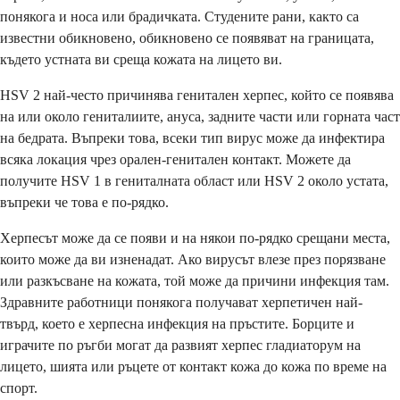
понякога и носа или брадичката. Студените рани, както са
известни обикновено, обикновено се появяват на границата,
където устната ви среща кожата на лицето ви.
HSV 2 най-често причинява генитален херпес, който се появява
на или около гениталиите, ануса, задните части или горната част
на бедрата. Въпреки това, всеки тип вирус може да инфектира
всяка локация чрез орален-генитален контакт. Можете да
получите HSV 1 в гениталната област или HSV 2 около устата,
въпреки че това е по-рядко.
Херпесът може да се появи и на някои по-рядко срещани места,
които може да ви изненадат. Ако вирусът влезе през порязване
или разкъсване на кожата, той може да причини инфекция там.
Здравните работници понякога получават херпетичен най-
твърд, което е херпесна инфекция на пръстите. Борците и
играчите по ръгби могат да развият херпес гладиаторум на
лицето, шията или ръцете от контакт кожа до кожа по време на
спорт.