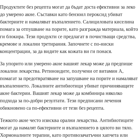
Продуктите без рецепта могат да бъдат доста ефективни за леко
до умерено акне. Съставки като бензоил пероксид убиват
бактериите и намаляват възпалението. Салициловата киселина
помага за отпушване на порите, като разгражда материала, който
ги блокира. Тези продукти се предлагат в почистващи средства,
кремове и локални третирания. Започнете с по-ниски
концентрации, за да видите как кожата ви ги понася.
За упорито или умерено акне вашият лекар може да предпише
локални лекарства. Ретиноидите, получени от витамин А,
помагат за предотвратяване на запушване на порите и намаляват
възпалението. Локалните антибиотици убиват причиняващите
акне бактерии. Вашият лекар може да комбинира няколко
подхода за по-добри резултати. Тези предписани лечения
обикновено са по-ефективни от тези без рецепта.
Тежкото акне често изисква орални лекарства. Антибиотиците
могат да намалят бактериите и възпалението в цялото ви тяло.
Хормоналните терапии, като противозачатъчни хапчета или