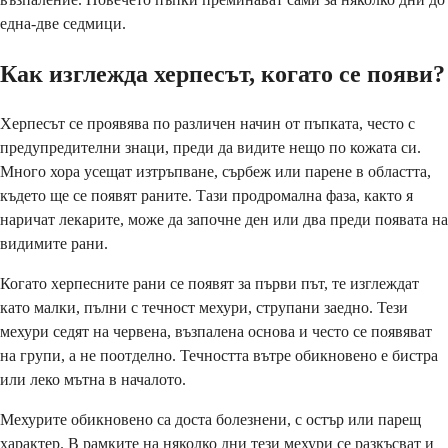
една-две седмици.
Как изглежда херпесът, когато се появи?
Херпесът се проявява по различен начин от пъпката, често с
предупредителни знаци, преди да видите нещо по кожата си.
Много хора усещат изтръпване, сърбеж или парене в областта,
където ще се появят раните. Тази продромална фаза, както я
наричат лекарите, може да започне ден или два преди появата на
видимите рани.
Когато херпесните рани се появят за първи път, те изглеждат
като малки, пълни с течност мехури, струпани заедно. Тези
мехури седят на червена, възпалена основа и често се появяват
на групи, а не поотделно. Течността вътре обикновено е бистра
или леко мътна в началото.
Мехурите обикновено са доста болезнени, с остър или парещ
характер. В рамките на няколко дни тези мехури се разкъсват и