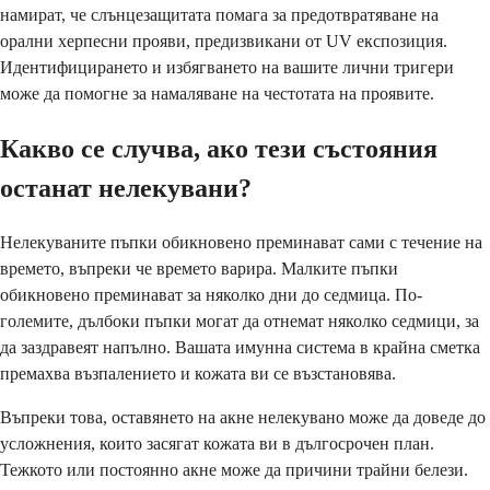
намират, че слънцезащитата помага за предотвратяване на
орални херпесни прояви, предизвикани от UV експозиция.
Идентифицирането и избягването на вашите лични тригери
може да помогне за намаляване на честотата на проявите.
Какво се случва, ако тези състояния
останат нелекувани?
Нелекуваните пъпки обикновено преминават сами с течение на
времето, въпреки че времето варира. Малките пъпки
обикновено преминават за няколко дни до седмица. По-
големите, дълбоки пъпки могат да отнемат няколко седмици, за
да заздравеят напълно. Вашата имунна система в крайна сметка
премахва възпалението и кожата ви се възстановява.
Въпреки това, оставянето на акне нелекувано може да доведе до
усложнения, които засягат кожата ви в дългосрочен план.
Тежкото или постоянно акне може да причини трайни белези.