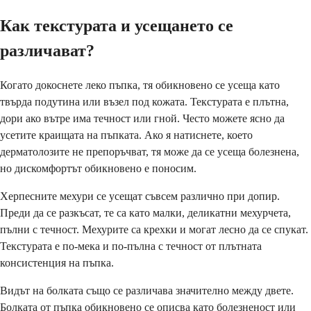
Как текстурата и усещането се
различават?
Когато докоснете леко пъпка, тя обикновено се усеща като
твърда подутина или възел под кожата. Текстурата е плътна,
дори ако вътре има течност или гной. Често можете ясно да
усетите краищата на пъпката. Ако я натиснете, което
дерматолозите не препоръчват, тя може да се усеща болезнена,
но дискомфортът обикновено е поносим.
Херпесните мехури се усещат съвсем различно при допир.
Преди да се разкъсат, те са като малки, деликатни мехурчета,
пълни с течност. Мехурите са крехки и могат лесно да се спукат.
Текстурата е по-мека и по-пълна с течност от плътната
консистенция на пъпка.
Видът на болката също се различава значително между двете.
Болката от пъпка обикновено се описва като болезненост или