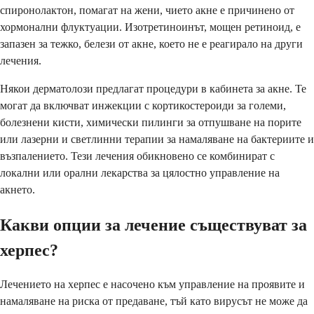
спиронолактон, помагат на жени, чието акне е причинено от
хормонални флуктуации. Изотретиноинът, мощен ретиноид, е
запазен за тежко, белези от акне, което не е реагирало на други
лечения.
Някои дерматолози предлагат процедури в кабинета за акне. Те
могат да включват инжекции с кортикостероиди за големи,
болезнени кисти, химически пилинги за отпушване на порите
или лазерни и светлинни терапии за намаляване на бактериите и
възпалението. Тези лечения обикновено се комбинират с
локални или орални лекарства за цялостно управление на
акнето.
Какви опции за лечение съществуват за
херпес?
Лечението на херпес е насочено към управление на проявите и
намаляване на риска от предаване, тъй като вирусът не може да