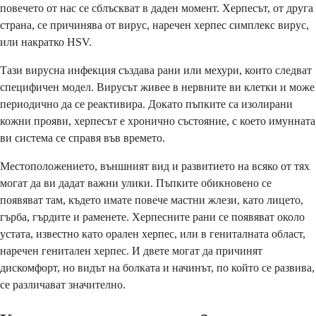
повечето от нас се сблъскват в даден момент. Херпесът, от друга
страна, се причинява от вирус, наречен херпес симплекс вирус,
или накратко HSV.
Тази вирусна инфекция създава рани или мехури, които следват
специфичен модел. Вирусът живее в нервните ви клетки и може
периодично да се реактивира. Докато пъпките са изолирани
кожни прояви, херпесът е хронично състояние, с което имунната
ви система се справя във времето.
Местоположението, външният вид и развитието на всяко от тях
могат да ви дадат важни улики. Пъпките обикновено се
появяват там, където имате повече мастни жлези, като лицето,
гърба, гърдите и раменете. Херпесните рани се появяват около
устата, известно като орален херпес, или в гениталната област,
наречен генитален херпес. И двете могат да причинят
дискомфорт, но видът на болката и начинът, по който се развива,
се различават значително.