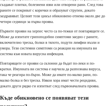
създават плитки, болезнени язви или отворени рани. След това
раните се покриват с корички и образуват струпеи, докато
заздравяват. Целият този цикъл обикновено отнема около две до
четири седмици за първа проява.
Първите прояви на херпес често са по-тежки от повтарящите се.
Може да изпитате грипоподобни симптоми заедно с раните,
включително треска, болки в тялото, подути лимфни възли и
умора. Тези системни симптоми са реакция на имунната ви
система към новата вирусна инфекция.
Повтарящите се прояви са склонни да бъдат по-леки и по-
кратки. Имунната ви система е научила да разпознава вируса,
така че реагира по-бързо. Може да имате по-малко рани, по-
малко болка и без треска. Някои хора имат чести рецидиви,
докато други рядко ги изпитват след първоначалната проява.
Къде обикновено се появяват тези