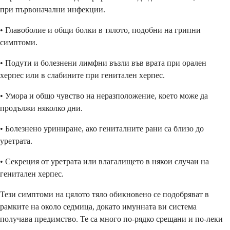
при първоначални инфекции.
• Главоболие и общи болки в тялото, подобни на грипни
симптоми.
• Подути и болезнени лимфни възли във врата при орален
херпес или в слабините при генитален херпес.
• Умора и общо чувство на неразположение, което може да
продължи няколко дни.
• Болезнено уриниране, ако гениталните рани са близо до
уретрата.
• Секреция от уретрата или влагалището в някои случаи на
генитален херпес.
Тези симптоми на цялото тяло обикновено се подобряват в
рамките на около седмица, докато имунната ви система
получава предимство. Те са много по-рядко срещани и по-леки