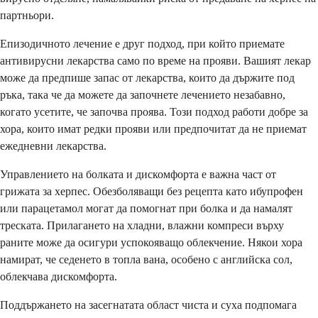
партньори.
Епизодичното лечение е друг подход, при който приемате
антивирусни лекарства само по време на прояви. Вашият лекар
може да предпише запас от лекарства, които да държите под
ръка, така че да можете да започнете лечението незабавно,
когато усетите, че започва проява. Този подход работи добре за
хора, които имат редки прояви или предпочитат да не приемат
ежедневни лекарства.
Управлението на болката и дискомфорта е важна част от
грижата за херпес. Обезболяващи без рецепта като ибупрофен
или парацетамол могат да помогнат при болка и да намалят
треската. Прилагането на хладни, влажни компреси върху
раните може да осигури успокояващо облекчение. Някои хора
намират, че седенето в топла вана, особено с английска сол,
облекчава дискомфорта.
Поддържането на засегнатата област чиста и суха подпомага