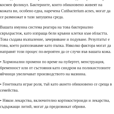
космен фоликул. Бактериите, които обикновено живеят на
кожата ви, особено една, наречена Cutibacterium acnes, могат да
се размножат в тази запушена среда.
Вашата имунна система реагира на това бактериално
свръхрастеж, като изпраща бели кръвни клетки към областта.
Това създава възпаление, зачервяване и подуване. Резултатът е
това, което разпознаваме като пъпка. Няколко фактора могат да
направят този процес по-вероятен да се случи във вашата кожа.
• Хормонални промени по време на пубертет, менструация,
бременност или от състояния като синдром на поликистозните
яйчници увеличават производството на мазнина.
• Генетиката играе роля, тъй като акнето обикновено се среща в
семейства.
• Някои лекарства, включително кортикостероиди и лекарства,
съдържащи литий, могат да предизвикат обриви.