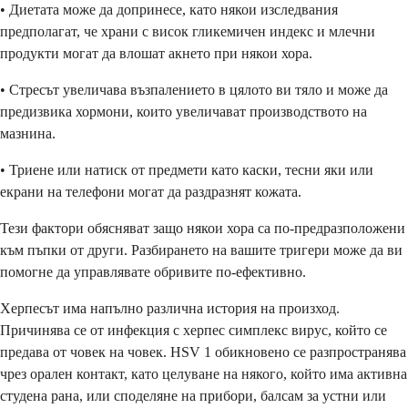
• Диетата може да допринесе, като някои изследвания
предполагат, че храни с висок гликемичен индекс и млечни
продукти могат да влошат акнето при някои хора.
• Стресът увеличава възпалението в цялото ви тяло и може да
предизвика хормони, които увеличават производството на
мазнина.
• Триене или натиск от предмети като каски, тесни яки или
екрани на телефони могат да раздразнят кожата.
Тези фактори обясняват защо някои хора са по-предразположени
към пъпки от други. Разбирането на вашите тригери може да ви
помогне да управлявате обривите по-ефективно.
Херпесът има напълно различна история на произход.
Причинява се от инфекция с херпес симплекс вирус, който се
предава от човек на човек. HSV 1 обикновено се разпространява
чрез орален контакт, като целуване на някого, който има активна
студена рана, или споделяне на прибори, балсам за устни или