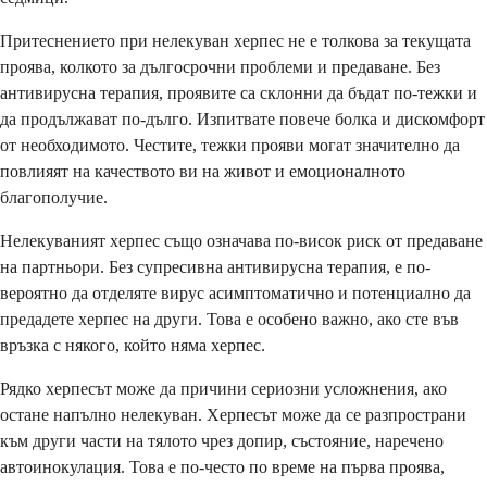
Притеснението при нелекуван херпес не е толкова за текущата
проява, колкото за дългосрочни проблеми и предаване. Без
антивирусна терапия, проявите са склонни да бъдат по-тежки и
да продължават по-дълго. Изпитвате повече болка и дискомфорт
от необходимото. Честите, тежки прояви могат значително да
повлияят на качеството ви на живот и емоционалното
благополучие.
Нелекуваният херпес също означава по-висок риск от предаване
на партньори. Без супресивна антивирусна терапия, е по-
вероятно да отделяте вирус асимптоматично и потенциално да
предадете херпес на други. Това е особено важно, ако сте във
връзка с някого, който няма херпес.
Рядко херпесът може да причини сериозни усложнения, ако
остане напълно нелекуван. Херпесът може да се разпространи
към други части на тялото чрез допир, състояние, наречено
автоинокулация. Това е по-често по време на първа проява,