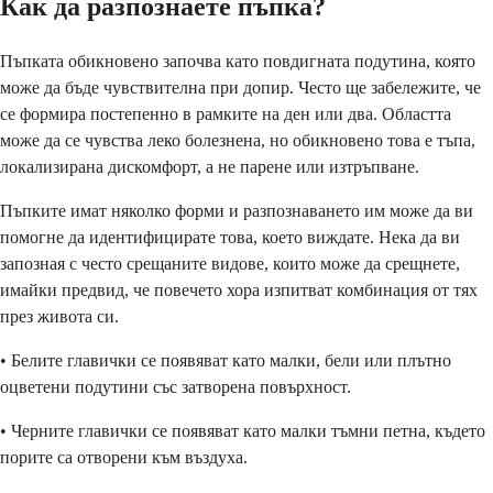
Как да разпознаете пъпка?
Пъпката обикновено започва като повдигната подутина, която
може да бъде чувствителна при допир. Често ще забележите, че
се формира постепенно в рамките на ден или два. Областта
може да се чувства леко болезнена, но обикновено това е тъпа,
локализирана дискомфорт, а не парене или изтръпване.
Пъпките имат няколко форми и разпознаването им може да ви
помогне да идентифицирате това, което виждате. Нека да ви
запозная с често срещаните видове, които може да срещнете,
имайки предвид, че повечето хора изпитват комбинация от тях
през живота си.
• Белите главички се появяват като малки, бели или плътно
оцветени подутини със затворена повърхност.
• Черните главички се появяват като малки тъмни петна, където
порите са отворени към въздуха.