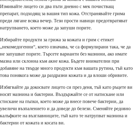
Измивайте лицето си два пъти дневно с мек почистващ
препарат, подходящ за вашия тип кожа. Отстранявайте грима
преди лягане всяка вечер. Тези прости навици предотвратяват
натрупването, което може да запуши порите.
Избирайте продукти за грижа за кожата и грим с етикет
„некомедогенни“, което означава, че са формулирани така, че да
не запушват порите. Търсете варианти без мазнини, ако имате
мазна или склонна към акне кожа. Бъдете внимателни при
добавяне на твърде много продукти към вашата рутина, тъй като
това понякога може да раздразни кожата и да влоши обривите.
Избягвайте да докосвате лицето си през деня, тъй като ръцете ви
носят мазнина и бактерии. Въздържайте се от натискане или
стискане на пъпки, което може да внесе повече бактерии, да
увеличи възпалението и да доведе до белези. Сменяйте редовно
калъфките на възглавниците, тъй като те натрупват мазнина и
бактерии от кожата и косата ви.