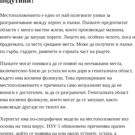
подутини?
Местоположението е едно от най-полезните улики за
разграничаване между херпес и пъпки. Пъпките предпочитат
области с много мастни жлези, които произвеждат мазнина,
която може да запуши порите. Лицето ви, особено челото, носа и
брадичката, са често срещани места. Може да получите и пъпки
по гърба, гърдите, раменете и горната част на ръцете.
Пъпките могат понякога да се появят на неочаквани места,
включително близо до устата ви или дори в гениталната област,
където има космени фоликули. Това припокриване на
местоположението е причината само визуалният вид да не
винаги е достатъчен, за да се разграничат. Гениталната област
има космени фоликули, които могат да се запушат, както
навсякъде другаде по тялото ви.
Херпесът има по-специфични модели на местоположение въз
основа на типа вирус. HSV 1 обикновено причинява орален
херпес, който се появява на или около устните, устата, а