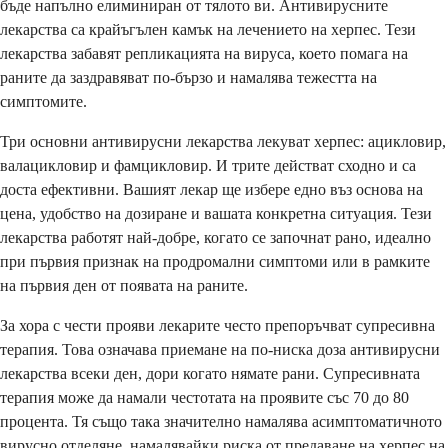
бъде напълно елиминиран от тялото ви. Антивирусните
лекарства са крайъгълен камък на лечението на херпес. Тези
лекарства забавят репликацията на вируса, което помага на
раните да заздравяват по-бързо и намалява тежестта на
симптомите.
Три основни антивирусни лекарства лекуват херпес: ацикловир,
валацикловир и фамцикловир. И трите действат сходно и са
доста ефективни. Вашият лекар ще избере едно въз основа на
цена, удобство на дозиране и вашата конкретна ситуация. Тези
лекарства работят най-добре, когато се започнат рано, идеално
при първия признак на продромални симптоми или в рамките
на първия ден от появата на раните.
За хора с чести прояви лекарите често препоръчват супресивна
терапия. Това означава приемане на по-ниска доза антивирусни
лекарства всеки ден, дори когато нямате рани. Супресивната
терапия може да намали честотата на проявите със 70 до 80
процента. Тя също така значително намалява асимптоматичното
вирусно отделяне, намалявайки риска от предаване на херпес на