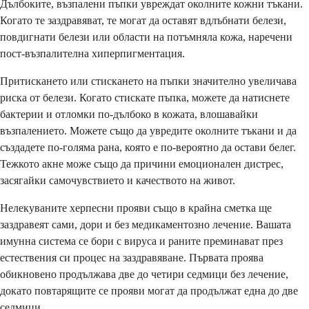
Дълбоките, възпалени пъпки увреждат околните кожни тъкани.
Когато те заздравяват, те могат да оставят вдлъбнати белези,
повдигнати белези или области на потъмняла кожа, наречени
пост-възпалителна хиперпигментация.
Притискането или стискането на пъпки значително увеличава
риска от белези. Когато стискате пъпка, можете да натиснете
бактерии и отломки по-дълбоко в кожата, влошавайки
възпалението. Можете също да увредите околните тъкани и да
създадете по-голяма рана, която е по-вероятно да остави белег.
Тежкото акне може също да причини емоционален дистрес,
засягайки самочувствието и качеството на живот.
Нелекуваните херпесни прояви също в крайна сметка ще
заздравеят сами, дори и без медикаментозно лечение. Вашата
имунна система се бори с вируса и раните преминават през
естествения си процес на заздравяване. Първата проява
обикновено продължава две до четири седмици без лечение,
докато повтарящите се прояви могат да продължат една до две
седмици.