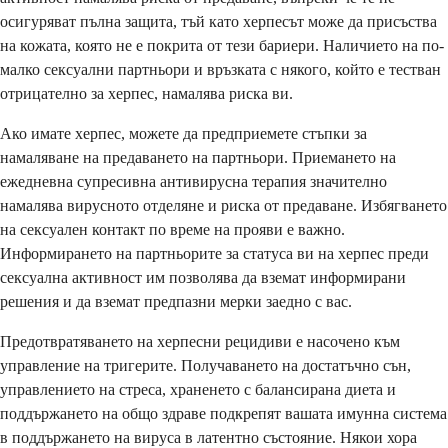
осигуряват пълна защита, тъй като херпесът може да присъства
на кожата, която не е покрита от тези бариери. Наличието на по-
малко сексуални партньори и връзката с някого, който е тестван
отрицателно за херпес, намалява риска ви.
Ако имате херпес, можете да предприемете стъпки за
намаляване на предаването на партньори. Приемането на
ежедневна супресивна антивирусна терапия значително
намалява вирусното отделяне и риска от предаване. Избягването
на сексуален контакт по време на прояви е важно.
Информирането на партньорите за статуса ви на херпес преди
сексуална активност им позволява да вземат информирани
решения и да вземат предпазни мерки заедно с вас.
Предотвратяването на херпесни рецидиви е насочено към
управление на тригерите. Получаването на достатъчно сън,
управлението на стреса, храненето с балансирана диета и
поддържането на общо здраве подкрепят вашата имунна система
в поддържането на вируса в латентно състояние. Някои хора