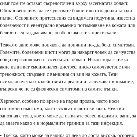
симптомите остават съсредоточени върху засегнатата област.
Обикновено няма да се чувствате болни или отпаднали заради
пъпка. Основните притеснения са видимата подутина, известна
болезненост и евентуално временно потъмняване на кожата или
белези след заздравяване, особено ако сте я притискали.
Тежкото акне може понякога да причини по-дълбоки симптоми.
Големите, болезнени кисти могат да накарат човек да се чувства
общо неразположен в засегнатата област. Някои хора с тежко
акне изпитват емоционален дистрес, ниско самочувствие или
тревожност, свързани с външния си вид на кожата. Тези
психологически въздействия са реални и заслужават внимание,
въпреки че не са физически симптоми на самите пъпки.
Херпесът, особено по време на първа проява, често носи
системни симптоми, които засягат цялото ви тяло. Нека ви
запозная с това, което може да изпитате освен видимите рани, за
да знаете какво е в нормалните граници за тази инфекция.
• Треска, която може да варира от лека до доста висока, особено