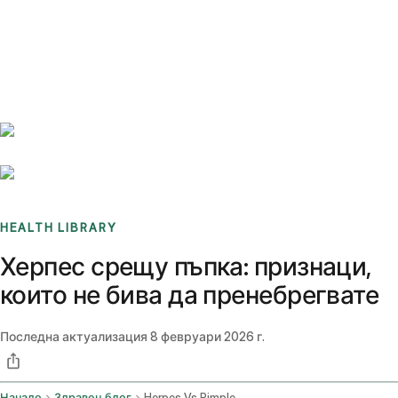
Benchmarks
Stories
FAQ
Sign up / Log in
HEALTH LIBRARY
Херпес срещу пъпка: признаци,
които не бива да пренебрегвате
Последна актуализация
8 февруари 2026 г.
Начало
Здравен блог
Herpes Vs Pimple