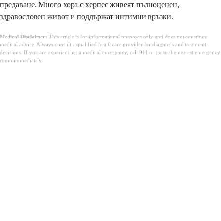
предаване. Много хора с херпес живеят пълноценен,
здравословен живот и поддържат интимни връзки.
Medical Disclaimer:
This article is for informational purposes only and does not constitute
medical advice. Always consult a qualified healthcare provider for diagnosis and treatment
decisions. If you are experiencing a medical emergency, call 911 or go to the nearest emergency
room immediately.