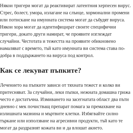
Някои тригери могат да реактивират латентния херпесен вирус.
Стрес, болест, умора, излагане на слънце, хормонални промени
или потискане на имунната система могат да събудят вируса.
Някои хора могат да идентифицират своите специфични
тригери, докато други намират, че проявите изглеждат
случайни. Честотата и тежестта на проявите обикновено
намаляват с времето, тъй като имунната ви система става по-
добра в поддържането на вируса под контрол.
Как се лекуват пъпките?
Лечението на пъпките зависи от тяхната тежест и колко ви
притесняват. За случайни, леки пъпки, нежната домашна грижа
често е достатъчна. Измиването на засегнатата област два пъти
дневно с мек почистващ препарат помага за премахване на
излишната мазнина и мъртвите клетки. Избягвайте силно
търкане или използване на агресивни продукти, тъй като те
могат да раздразнят кожата ви и да влошат акнето.