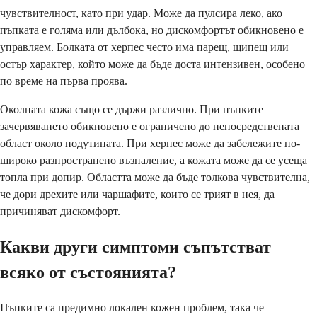
чувствителност, като при удар. Може да пулсира леко, ако
пъпката е голяма или дълбока, но дискомфортът обикновено е
управляем. Болката от херпес често има парещ, щипещ или
остър характер, който може да бъде доста интензивен, особено
по време на първа проява.
Околната кожа също се държи различно. При пъпките
зачервяването обикновено е ограничено до непосредствената
област около подутината. При херпес може да забележите по-
широко разпространено възпаление, а кожата може да се усеща
топла при допир. Областта може да бъде толкова чувствителна,
че дори дрехите или чаршафите, които се трият в нея, да
причиняват дискомфорт.
Какви други симптоми съпътстват
всяко от състоянията?
Пъпките са предимно локален кожен проблем, така че