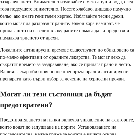
заздравяването. Внимателно измивайте с мек сапун и вода, след
това подсушете внимателно. Носете хлабаво, дишащо памучно
бельо, ако имате генитален херпес. Избягвайте тесни дрехи,
които могат да раздразнят раните. Някои хора намират, че
прилагането на вазелин върху раните помага да ги предпази и
намалява триенето от дрехи.
Локалните антивирусни кремове съществуват, но обикновено са
по-малко ефективни от оралните лекарства. Те могат леко да
съкратят времето за заздравяване, ако се прилагат рано и често.
Вашият лекар обикновено ще препоръча орални антивирусни
препарати като първи избор за лечение на херпесни прояви.
Могат ли тези състояния да бъдат
предотвратени?
Предотвратяването на пъпки включва управление на факторите,
които водят до запушване на порите. Установяването на
последователна, нежна грижа за кожата е вашата основа.