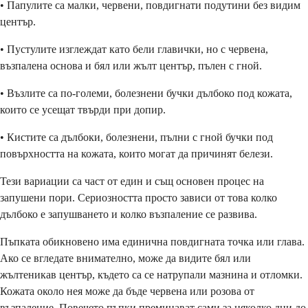
• Папулите са малки, червени, повдигнати подутини без видим
център.
• Пустулите изглеждат като бели главички, но с червена,
възпалена основа и бял или жълт център, пълен с гной.
• Възлите са по-големи, болезнени бучки дълбоко под кожата,
които се усещат твърди при допир.
• Кистите са дълбоки, болезнени, пълни с гной бучки под
повърхността на кожата, които могат да причинят белези.
Тези вариации са част от един и същ основен процес на
запушени пори. Сериозността просто зависи от това колко
дълбоко е запушването и колко възпаление се развива.
Пъпката обикновено има единична повдигната точка или глава.
Ако се вгледате внимателно, може да видите бял или
жълтеникав център, където са се натрупали мазнина и отломки.
Кожата около нея може да бъде червена или розова от
възпаление. Повечето пъпки преминават сами за няколко дни до