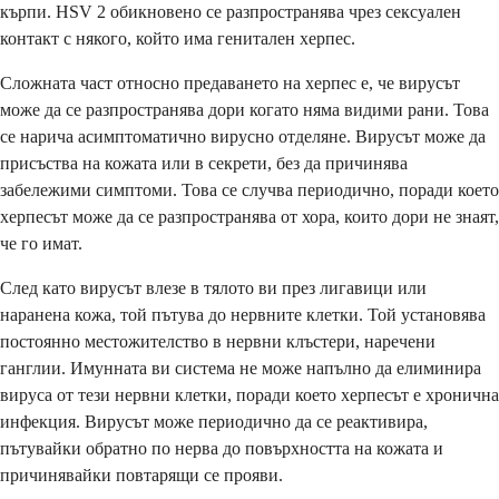
кърпи. HSV 2 обикновено се разпространява чрез сексуален
контакт с някого, който има генитален херпес.
Сложната част относно предаването на херпес е, че вирусът
може да се разпространява дори когато няма видими рани. Това
се нарича асимптоматично вирусно отделяне. Вирусът може да
присъства на кожата или в секрети, без да причинява
забележими симптоми. Това се случва периодично, поради което
херпесът може да се разпространява от хора, които дори не знаят,
че го имат.
След като вирусът влезе в тялото ви през лигавици или
наранена кожа, той пътува до нервните клетки. Той установява
постоянно местожителство в нервни клъстери, наречени
ганглии. Имунната ви система не може напълно да елиминира
вируса от тези нервни клетки, поради което херпесът е хронична
инфекция. Вирусът може периодично да се реактивира,
пътувайки обратно по нерва до повърхността на кожата и
причинявайки повтарящи се прояви.