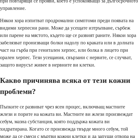
при повтарящи се прояви, което е успокояващо за дългосрочното
управление.
Някои хора изпитват продромални симптоми преди появата на
видими херпесни рани. Може да усещате изтръпване, сърбеж
или парене на мястото, където ще се развият раните. Някои хора
забелязват пронизващи болки надолу по краката или в долната
част на гърба при генитален херпес, или болка в лицето при
орален херпес. Тези усещания, свързани с нервите, се случват,
защото вирусът живее в нервните ви клетки.
Какво причинява всяка от тези кожни
проблеми?
Пъпките се развиват чрез ясен процес, включващ мастните
жлези и порите на кожата ви. Мастните ви жлези произвеждат
себум, мазна субстанция, която поддържа кожата ви
хидратирана. Когато се произвежда твърде много себум, той
може да се смеси с мъртви кожни клетки и да запуши отвора на