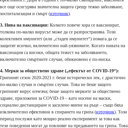
все още осигурява значителна защита срещу тежко заболяване,
хоспитализация и смърт (
източник
).
3. Нива на ваксинация:
Колкото повече хора се ваксинират,
толкова по-малко вирусът може да се разпространява. Този
колективен имунитет (или „стаден имунитет“) помага да се
защитят всички, включително най-уязвимите. Когато нивата на
ваксинация са високи, общата тежест на заболяването,
включително смъртните случаи, обикновено е по-ниска.
4. Мерки за обществено здраве („ефектът от COVID-19“):
Грипният сезон 2020-2021 г. беше исторически лек, с драстично
по-малко случаи и смъртни случаи. Това не беше защото
грипният вирус изчезна; беше защото мерките за обществено
здраве, приложени за COVID-19 – като носене на маски,
социално дистанциране и засилено миене на ръце – също бяха
изключително ефективни в спирането на грипа (
източник
). Този
период послужи като мощно реално експеримент за това как
тези поведения могат да повлияят на предаването на грипа. Това