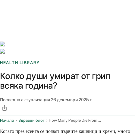
Benchmarks
Stories
FAQ
Sign up / Log in
HEALTH LIBRARY
Колко души умират от грип
всяка година?
Последна актуализация
26 декември 2025 г.
Начало
Здравен блог
How Many People Die From The Flu Each Year
Когато през есента се появят първите кашлици и хреми, много