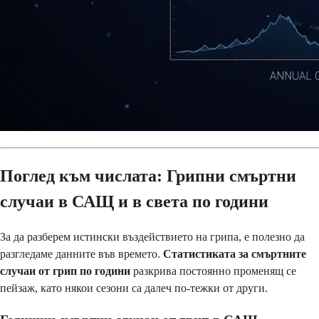
Поглед към числата: Грипни смъртни
случаи в САЩ и в света по години
За да разберем истински въздействието на грипа, е полезно да
разгледаме данните във времето.
Статистиката за смъртните
случаи от грип по години
разкрива постоянно променящ се
пейзаж, като някои сезони са далеч по-тежки от други.