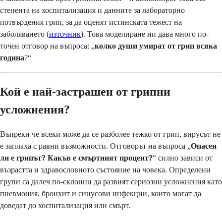
степента на хоспитализация и данните за лабораторно
потвърдения грип, за да оценят истинската тежест на
заболяването (
източник
). Това моделиране ни дава много по-
точен отговор на въпроса: „
колко души умират от грип всяка
година
?“
Кой е най-застрашен от грипни
усложнения?
Въпреки че всеки може да се разболее тежко от грип, вирусът не
е заплаха с равни възможности. Отговорът на въпроса „
Опасен
ли е грипът? Какъв е смъртният процент?
“ силно зависи от
възрастта и здравословното състояние на човека. Определени
групи са далеч по-склонни да развият сериозни усложнения като
пневмония, бронхит и синусови инфекции, които могат да
доведат до хоспитализация или смърт.