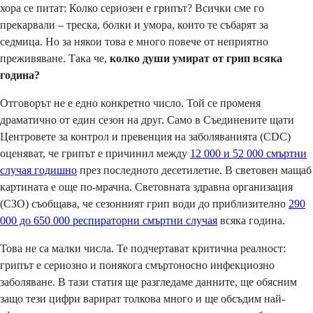
хора се питат: Колко сериозен е грипът? Всички сме го
прекарвали – треска, болки и умора, които те събарят за
седмица. Но за някои това е много повече от неприятно
преживяване. Така че,
колко души умират от грип всяка
година?
Отговорът не е едно конкретно число. Той се променя
драматично от един сезон на друг. Само в Съединените щати
Центровете за контрол и превенция на заболяванията (CDC)
оценяват, че грипът е причинил между
12 000 и 52 000 смъртни
случая годишно
през последното десетилетие. В световен мащаб
картината е още по-мрачна. Световната здравна организация
(СЗО) съобщава, че сезонният грип води до приблизително
290
000 до 650 000 респираторни смъртни случая
всяка година.
Това не са малки числа. Те подчертават критична реалност:
грипът е сериозно и понякога смъртоносно инфекциозно
заболяване. В тази статия ще разгледаме данните, ще обясним
защо тези цифри варират толкова много и ще обсъдим най-