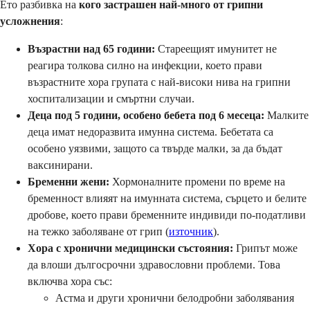
Ето разбивка на
кого застрашен най-много от грипни
усложнения
:
Възрастни над 65 години:
Стареещият имунитет не
реагира толкова силно на инфекции, което прави
възрастните хора групата с най-високи нива на грипни
хоспитализации и смъртни случаи.
Деца под 5 години, особено бебета под 6 месеца:
Малките
деца имат недоразвита имунна система. Бебетата са
особено уязвими, защото са твърде малки, за да бъдат
ваксинирани.
Бременни жени:
Хормоналните промени по време на
бременност влияят на имунната система, сърцето и белите
дробове, което прави бременните индивиди по-податливи
на тежко заболяване от грип (
източник
).
Хора с хронични медицински състояния:
Грипът може
да влоши дългосрочни здравословни проблеми. Това
включва хора със:
Астма и други хронични белодробни заболявания