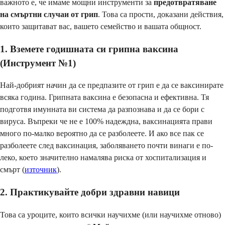
важното е, че имаме мощни инструменти за
предотвратяване
на смъртни случаи от грип
. Това са прости, доказани действия,
които защитават вас, вашето семейство и вашата общност.
1. Вземете годишната си грипна ваксина
(Инструмент №1)
Най-добрият начин да се предпазите от грип е да се ваксинирате
всяка година. Грипната ваксина е безопасна и ефективна. Тя
подготвя имунната ви система да разпознава и да се бори с
вируса. Въпреки че не е 100% надеждна, ваксинацията прави
много по-малко вероятно да се разболеете. И ако все пак се
разболеете след ваксинация, заболяването почти винаги е по-
леко, което значително намалява риска от хоспитализация и
смърт (
източник
).
2. Практикувайте добри здравни навици
Това са уроците, които всички научихме (или научихме отново)