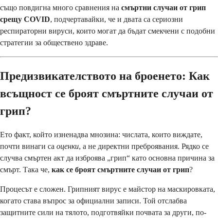
също повдигна много сравнения на
смъртни случаи от грип
срещу COVID
, подчертавайки, че и двата са сериозни
респираторни вируси, които могат да бъдат смекчени с подобни
стратегии за обществено здраве.
Предизвикателството на броенето: Как
всъщност се броят смъртните случаи от
грип?
Ето факт, който изненадва мнозина: числата, които виждате,
почти винаги са
оценки
, а не директни преброявания. Рядко се
случва смъртен акт да изброява „грип“ като основна причина за
смърт. Така че,
как се броят смъртните случаи от грип
?
Процесът е сложен. Грипният вирус е майстор на маскировката,
когато става въпрос за официални записи. Той отслабва
защитните сили на тялото, подготвяйки почвата за други, по-