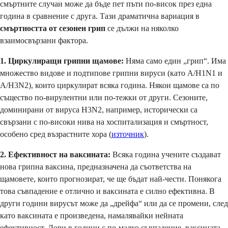
смъртните случаи може да бъде пет пъти по-висок през една
година в сравнение с друга. Тази драматична вариация в
смъртността от сезонен грип
се дължи на няколко
взаимосвързани фактора.
1. Циркулиращи грипни щамове:
Няма само един „грип“. Има
множество видове и подтипове грипни вируси (като A/H1N1 и
A/H3N2), които циркулират всяка година. Някои щамове са по
същество по-вирулентни или по-тежки от други. Сезоните,
доминирани от вируса H3N2, например, исторически са
свързани с по-високи нива на хоспитализация и смъртност,
особено сред възрастните хора (
източник
).
2. Ефективност на ваксината:
Всяка година учените създават
нова грипна ваксина, предназначена да съответства на
щамовете, които прогнозират, че ще бъдат най-чести. Понякога
това съвпадение е отлично и ваксината е силно ефективна. В
други години вирусът може да „дрейфа“ или да се промени, след
като ваксината е произведена, намалявайки нейната
ефективност. Дори в години с по-малко съвпадение, ваксината