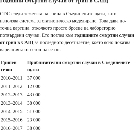
Годишни смъртни случаи от грип в САЩ
CDC следи тежестта на грипа в Съединените щати, като
използва система за статистическо моделиране. Това дава по-
точна картина, отколкото просто броене на лабораторно
потвърдени случаи. Ето поглед към
годишните смъртни случаи
от грип в САЩ
за последното десетилетие, което ясно показва
вариацията от сезон на сезон.
Грипен
Приблизителни смъртни случаи в Съединените
сезон
щати
2010–2011
37 000
2011–2012
12 000
2012–2013
43 000
2013–2014
38 000
2014–2015
51 000
2015–2016
23 000
2016–2017
38 000