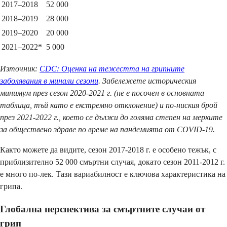
2017–2018
52 000
2018–2019
28 000
2019–2020
20 000
2021–2022*
5 000
Източник:
CDC: Оценка на тежестта на грипните
заболявания в минали сезони
. Забележете историческия
минимум през сезон 2020-2021 г. (не е посочен в основната
таблица, тъй като е екстремно отклонение) и по-ниския брой
през 2021-2022 г., което се дължи до голяма степен на мерките
за обществено здраве по време на пандемията от COVID-19.
Както можете да видите, сезон 2017-2018 г. е особено тежък, с
приблизително 52 000 смъртни случая, докато сезон 2011-2012 г.
е много по-лек. Тази вариабилност е ключова характеристика на
грипа.
Глобална перспектива за смъртните случаи от
грип