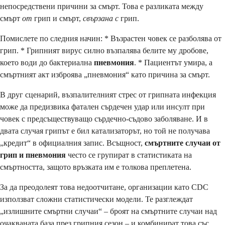
непосредствени причини за смърт. Това е разликата между
смърт
от
грип и смърт,
свързана с
грип.
Помислете по следния начин: * Възрастен човек се разболява от
грип. * Грипният вирус силно възпалява белите му дробове,
което води до бактериална
пневмония
. * Пациентът умира, а
смъртният акт изброява „пневмония“ като причина за смърт.
В друг сценарий, възпалителният стрес от грипната инфекция
може да предизвика фатален сърдечен удар или инсулт при
човек с предсъществуващо сърдечно-съдово заболяване. И в
двата случая грипът е бил катализаторът, но той не получава
„кредит“ в официалния запис. Всъщност,
смъртните случаи от
грип и пневмония
често се групират в статистиката на
смъртността, защото връзката им е толкова преплетена.
За да преодолеят това недоотчитане, организации като CDC
използват сложни статистически модели. Те разглеждат
„излишните смъртни случаи“ – броят на смъртните случаи над
очакваната база през грипния сезон – и комбинират това със