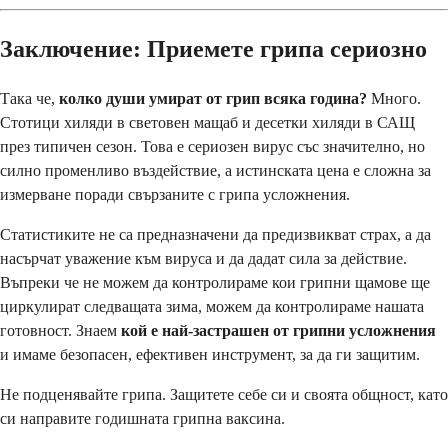
Заключение: Приемете грипа сериозно
Така че,
колко души умират от грип всяка година?
Много.
Стотици хиляди в световен мащаб и десетки хиляди в САЩ
през типичен сезон. Това е сериозен вирус със значително, но
силно променливо въздействие, а истинската цена е сложна за
измерване поради свързаните с грипа усложнения.
Статистиките не са предназначени да предизвикват страх, а да
насърчат уважение към вируса и да дадат сила за действие.
Въпреки че не можем да контролираме кои грипни щамове ще
циркулират следващата зима, можем да контролираме нашата
готовност. Знаем
кой е най-застрашен от грипни усложнения
и имаме безопасен, ефективен инструмент, за да ги защитим.
Не подценявайте грипа. Защитете себе си и своята общност, като
си направите годишната грипна ваксина.