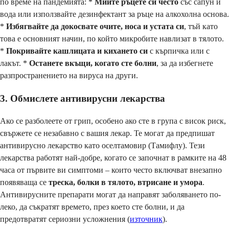
по време на пандемията: *
Мийте ръцете си често
със сапун и
вода или използвайте дезинфектант за ръце на алкохолна основа.
*
Избягвайте да докосвате очите, носа и устата си
, тъй като
това е основният начин, по който микробите навлизат в тялото.
*
Покривайте кашлицата и кихането си
с кърпичка или с
лакът. *
Останете вкъщи, когато сте болни
, за да избегнете
разпространението на вируса на други.
3. Обмислете антивирусни лекарства
Ако се разболеете от грип, особено ако сте в група с висок риск,
свържете се незабавно с вашия лекар. Те могат да предпишат
антивирусно лекарство като оселтамовир (Тамифлу). Тези
лекарства работят най-добре, когато се започнат в рамките на 48
часа от първите ви симптоми – които често включват внезапно
появяваща се
треска, болки в тялото, втрисане и умора
.
Антивирусните препарати могат да направят заболяването по-
леко, да съкратят времето, през което сте болни, и да
предотвратят сериозни усложнения (
източник
).