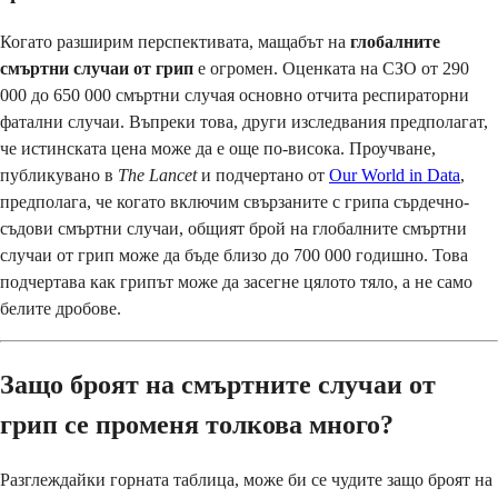
Когато разширим перспективата, мащабът на
глобалните
смъртни случаи от грип
е огромен. Оценката на СЗО от 290
000 до 650 000 смъртни случая основно отчита респираторни
фатални случаи. Въпреки това, други изследвания предполагат,
че истинската цена може да е още по-висока. Проучване,
публикувано в
The Lancet
и подчертано от
Our World in Data
,
предполага, че когато включим свързаните с грипа сърдечно-
съдови смъртни случаи, общият брой на глобалните смъртни
случаи от грип може да бъде близо до 700 000 годишно. Това
подчертава как грипът може да засегне цялото тяло, а не само
белите дробове.
Защо броят на смъртните случаи от
грип се променя толкова много?
Разглеждайки горната таблица, може би се чудите защо броят на