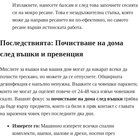
Изплакнете, нанесете балсам и след това започнете сесията
си на мокро ресане. Това е незадължителна стъпка, която
може да направи ресането ви по-ефективно, но самото
ресане върши истинската работа.
Последствията: Почистване на дома
след въшки и превенция
Мислите за въшки във вашия дом могат да накарат всеки да
почисти трескаво, но можете да се отпуснете. Обширната
дезинфекция е напълно ненужна. Въшките са човешки паразити,
които не могат да оцелеят повече от 24-48 часа извън човешкия
скалп. Вашият фокус за
почистване на дома след въшки
трябва
да бъде върху предмети, които са били в пряк контакт с главата
на заразения човек през последните два дни.
Изперете го:
Машинно изперете всички спални
комплекти, шапки, шалове и дрехи, носени през