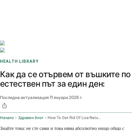
Benchmarks
Stories
FAQ
Sign up / Log in
HEALTH LIBRARY
Как да се отървем от въшките по
естествен път за един ден:
Последна актуализация
11 януари 2026 г.
Начало
Здравен блог
How To Get Rid Of Lice Naturally In One Day
Знайте това: не сте сами и това няма абсолютно нищо общо с