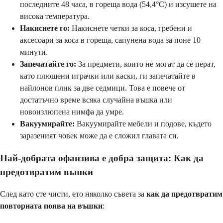
последните 48 часа, в гореща вода (54,4°C) и изсушете на
висока температура.
Накиснете го:
Накиснете четки за коса, гребени и
аксесоари за коса в гореща, сапунена вода за поне 10
минути.
Запечатайте го:
За предмети, които не могат да се перат,
като плюшени играчки или каски, ги запечатайте в
найлонов плик за две седмици. Това е повече от
достатъчно време всяка случайна въшка или
новоизлюпена нимфа да умре.
Вакуумирайте:
Вакуумирайте мебели и подове, където
заразеният човек може да е сложил главата си.
Най-добрата офанзива е добра защита: Как да
предотвратим въшки
След като сте чисти, ето няколко съвета за
как да предотвратим
повторната поява на въшки
: