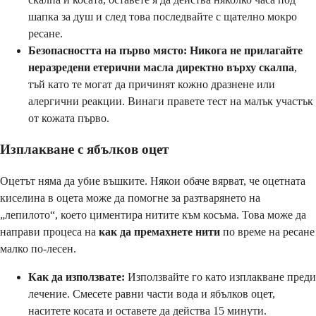
шапка за душ и след това последвайте с щателно мокро
ресане.
Безопасността на първо място:
Никога не прилагайте
неразредени етерични масла директно върху скалпа
,
тъй като те могат да причинят кожно дразнене или
алергични реакции. Винаги правете тест на малък участък
от кожата първо.
Изплакване с ябълков оцет
Оцетът няма да убие въшките. Някои обаче вярват, че оцетната
киселина в оцета може да помогне за разтварянето на
„лепилото“, което циментира нитите към косъма. Това може да
направи процеса на
как да премахнете нити
по време на ресане
малко по-лесен.
Как да използвате:
Използвайте го като изплакване преди
лечение. Смесете равни части вода и ябълков оцет,
наситете косата и оставете да действа 15 минути.