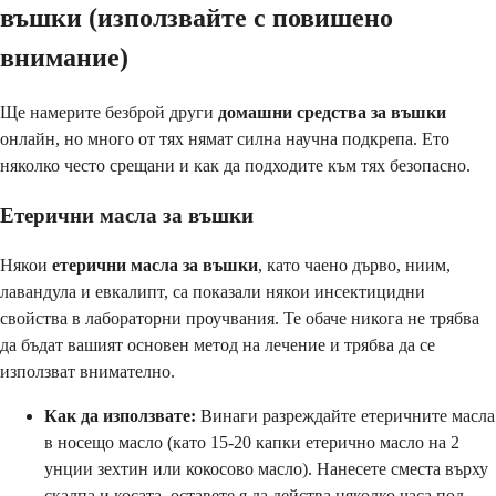
въшки (използвайте с повишено
внимание)
Ще намерите безброй други
домашни средства за въшки
онлайн, но много от тях нямат силна научна подкрепа. Ето
няколко често срещани и как да подходите към тях безопасно.
Етерични масла за въшки
Някои
етерични масла за въшки
, като чаено дърво, ниим,
лавандула и евкалипт, са показали някои инсектицидни
свойства в лабораторни проучвания. Те обаче никога не трябва
да бъдат вашият основен метод на лечение и трябва да се
използват внимателно.
Как да използвате:
Винаги разреждайте етеричните масла
в носещо масло (като 15-20 капки етерично масло на 2
унции зехтин или кокосово масло). Нанесете сместа върху
скалпа и косата, оставете я да действа няколко часа под