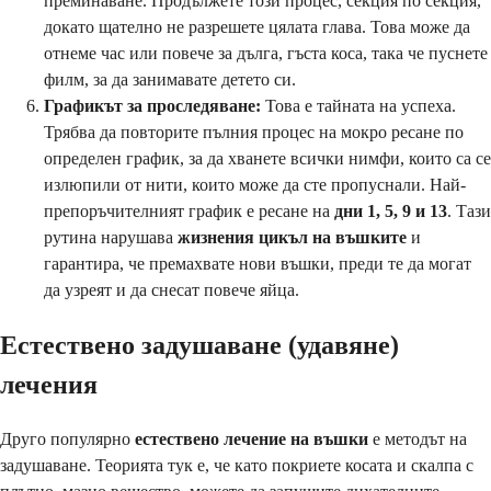
преминаване. Продължете този процес, секция по секция,
докато щателно не разрешете цялата глава. Това може да
отнеме час или повече за дълга, гъста коса, така че пуснете
филм, за да занимавате детето си.
Графикът за проследяване:
Това е тайната на успеха.
Трябва да повторите пълния процес на мокро ресане по
определен график, за да хванете всички нимфи, които са се
излюпили от нити, които може да сте пропуснали. Най-
препоръчителният график е ресане на
дни 1, 5, 9 и 13
. Тази
рутина нарушава
жизнения цикъл на въшките
и
гарантира, че премахвате нови въшки, преди те да могат
да узреят и да снесат повече яйца.
Естествено задушаване (удавяне)
лечения
Друго популярно
естествено лечение на въшки
е методът на
задушаване. Теорията тук е, че като покриете косата и скалпа с