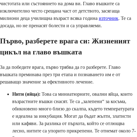
чистотата или състоянието на дома ви. Главо въшките са
изключително често срещана част от детството, засягаща
милиони деца училищна възраст всяка година
източник
. Те са
досада, но не пренасят болести и са управляеми.
Първо, разберете врага си: Жизненият
цикъл на главо въшката
За да победите врага, първо трябва да го разберете. Главо
въшката преминава през три етапа и познаването им е от
решаващо значение за ефективното лечение.
Нити (яйца):
Това са миниатюрните, овални яйца, които
възрастните въшки снасят. Те са „залепени“ за косъма,
обикновено много близо до скалпа, където температурата
е идеална за инкубация. Могат да бъдат жълти, златисти
или кафяви. За разлика от пърхота, който се отлющва
лесно, нитите са упорито прикрепени. Те отнемат около 7-