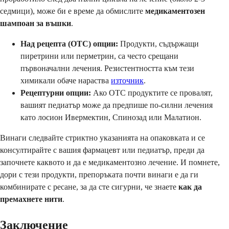
седмици), може би е време да обмислите
медикаментозен
шампоан за въшки
.
Над рецепта (OTC) опции:
Продукти, съдържащи
пиретрини или перметрин, са често срещани
първоначални лечения. Резистентността към тези
химикали обаче нараства
източник
.
Рецептурни опции:
Ако OTC продуктите се провалят,
вашият педиатър може да предпише по-силни лечения
като лосион Ивермектин, Спинозад или Малатион.
Винаги следвайте стриктно указанията на опаковката и се
консултирайте с вашия фармацевт или педиатър, преди да
започнете каквото и да е медикаментозно лечение. И помнете,
дори с тези продукти, препоръката почти винаги е да ги
комбинирате с ресане, за да сте сигурни, че знаете
как да
премахнете нити
.
Заключение