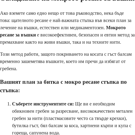
Ако вземете само едно нещо от това ръководство, нека бъде
това: щателното ресане е най-важната стъпка във всеки план за
лечение на въшки, естествен или медикаментозен.
Мокрото
ресане за въшки
е високоефективен, безопасен и евтин метод за
премахване както на живи въшки, така и на техните нити.
Този метод работи, защото покриването на косата с гъст балсам
временно зашеметява въшките, което им пречи да избягат от
гребена.
Вашият план за битка с мокро ресане стъпка по
стъпка:
Съберете инструментите си:
Ще ви е необходим
обикновен гребен за разресване, висококачествен метален
гребен за нити (пластмасовите често са твърде крехки),
бутилка гъст, бял балсам за коса, хартиени кърпи и купа с
гореща, сапунена вода.