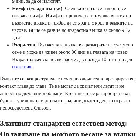
9 дни, за да се излюпят.
Нимфи (млади въшки):
След като нита се излюпи, се
появява нимфа. Нимфата прилича на по-малка версия на
възрастна въшка и трябва да се храни с кръв в рамките на
часове. Тя ще се развие до възрастна въшка за около 9-12
дни.
Възрастни:
Възрастната въшка е с размерите на сусамово
семе и може да живее около 30 дни на главата на човек.
Възрастна женска въшка може да снася до 10 нити на ден
източник
.
Въшките се разпространяват почти изключително чрез директен
контакт глава до глава. Те не могат да скачат или летят и не
живеят по домашни любимци. Ето защо те се разпространяват
бурно в училищата и детските градини, където децата играят в
непосредствена близост.
Златният стандартен естествен метод:
Овладяване на мокрото ресане за въшки