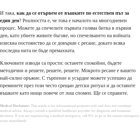
И така,
как да се отървем от въшките по естествен път за
един ден
? Реалността е, че това е началото на многодневен
процес. Можете да спечелите първата голяма битка в първия
ден, като убиете живите бъгове, но спечелването на войната
изисква постоянство да се довърши с ресане, докато всяка
последна нита не бъде премахната.
Ключовите изводи са прости: останете спокойни, бъдете
методични и решете, решете, решете. Мокрото ресане е вашето
най-силно оръжие. С търпение и усърдие можете успешно да
преминете през този често срещан детски ритуал и да оставите
въшките като нищо повече от лош спомен. Ще се справите.
Medical Disclaimer:
This article is for informational purposes only and does not constitute
medical advice. Always consult a qualified healthcare provider for diagnosis and treatment
decisions. If you are experiencing a medical emergency, call 911 or go to the nearest emergency
room immediately.