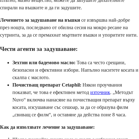
плътно, мазно вещество, можете да запушите дихателните
спирали на въшките и да ги задушите.
Лечението за задушаване на въшки
се извършва най-добре
през нощта, последвано от обилна сесия на мокро ресане на
сутринта, за да се премахнат мъртвите въшки и упоритите нити.
Чести агенти за задушаване:
Зехтин или бадемово масло:
Това са често срещани,
безопасни и ефективни избори. Напълно наситете косата и
скалпа с маслото.
Почистващ препарат Cetaphil:
Някои проучвания
показват, че това е ефективен метод
източник
. „Методът
Nuvo“ включва нанасяне на почистващия препарат върху
косата, изсушаване със сешоар, за да се образува филм
„свиващ се филм“, и оставяне да действа поне 8 часа.
Как да използвате лечение за задушаване: