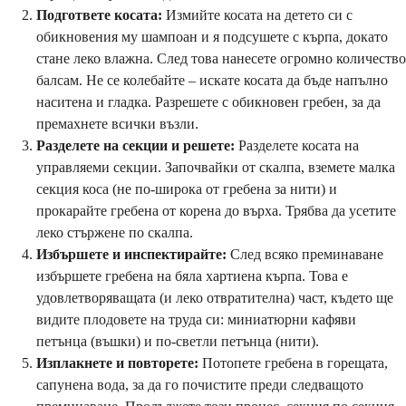
Подгответе косата:
Измийте косата на детето си с
обикновения му шампоан и я подсушете с кърпа, докато
стане леко влажна. След това нанесете огромно количество
балсам. Не се колебайте – искате косата да бъде напълно
наситена и гладка. Разрешете с обикновен гребен, за да
премахнете всички възли.
Разделете на секции и решете:
Разделете косата на
управляеми секции. Започвайки от скалпа, вземете малка
секция коса (не по-широка от гребена за нити) и
прокарайте гребена от корена до върха. Трябва да усетите
леко стържене по скалпа.
Избършете и инспектирайте:
След всяко преминаване
избършете гребена на бяла хартиена кърпа. Това е
удовлетворяващата (и леко отвратителна) част, където ще
видите плодовете на труда си: миниатюрни кафяви
петънца (въшки) и по-светли петънца (нити).
Изплакнете и повторете:
Потопете гребена в горещата,
сапунена вода, за да го почистите преди следващото