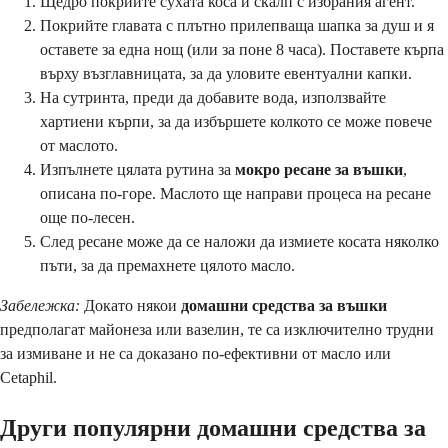
Щедро покрийте сухата коса и скалп с избрания агент.
Покрийте главата с плътно прилепваща шапка за душ и я
оставете за една нощ (или за поне 8 часа). Поставете кърпа
върху възглавницата, за да уловите евентуални капки.
На сутринта, преди да добавите вода, използвайте
хартиени кърпи, за да избършете колкото се може повече
от маслото.
Изпълнете цялата рутина за
мокро ресане за въшки
,
описана по-горе. Маслото ще направи процеса на ресане
още по-лесен.
След ресане може да се наложи да измиете косата няколко
пъти, за да премахнете цялото масло.
Забележка:
Докато някои
домашни средства за въшки
предполагат майонеза или вазелин, те са изключително трудни
за измиване и не са доказано по-ефективни от масло или
Cetaphil.
Други популярни домашни средства за