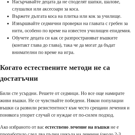
Насърчавайте децата да не споделят шапки, шалове,
слушалки или аксесоари за коса.
Вържете дългата коса на плитка или кок за училище.
Извършвайте седмични проверки на главата с гребен за
нити, особено по време на известен училищен епидемия.
Обучете децата си как се разпространяват въшките
(контакт глава до глава), така че да могат да бъдат
внимателни по време на игра.
Когато естествените методи не са
достатъчни
Били сте усърдни. Решете от седмици. Но все още намирате
живи въшки. Не се чувствайте победени. Някои популации
въшки са развили резистентност към често срещани лечения и
понякога упорит случай се нуждае от по-силен подход.
Ако избраното от вас
естествено лечение на въшки
не е
проработило след два пълни цикъла на лечение (около 2-3