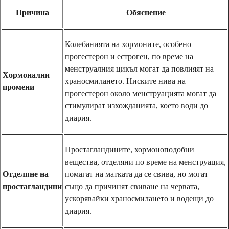
Причина
Обяснение
Колебанията на хормоните, особено
прогестерон и естроген, по време на
менструалния цикъл могат да повлияят на
Хормонални
храносмилането. Ниските нива на
промени
прогестерон около менструацията могат да
стимулират изхожданията, което води до
диария.
Простагландините, хормоноподобни
вещества, отделяни по време на менструация,
Отделяне на
помагат на матката да се свива, но могат
простагландини
също да причинят свиване на червата,
ускорявайки храносмилането и водещи до
диария.