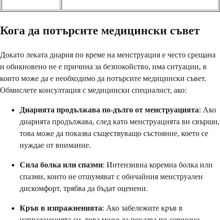
Кога да потърсите медицински съвет
Докато леката диария по време на менструация е често срещана
и обикновено не е причина за безпокойство, има ситуации, в
които може да е необходимо да потърсите медицински съвет.
Обмислете консултация с медицински специалист, ако:
Диарията продължава по-дълго от менструацията
: Ако
диарията продължава, след като менструацията ви свърши,
това може да показва съществуващо състояние, което се
нуждае от внимание.
Сила болка или спазми
: Интензивна коремна болка или
спазми, които не отшумяват с обичайния менструален
дискомфорт, трябва да бъдат оценени.
Кръв в изпражненията
: Ако забележите кръв в
изпражненията си, това може да показва по-сериозно