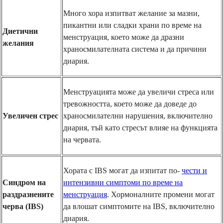
Много хора изпитват желание за мазни,
пикантни или сладки храни по време на
Диетични
менструация, което може да дразни
желания
храносмилателната система и да причини
диария.
Менструацията може да увеличи стреса или
тревожността, което може да доведе до
Увеличен стрес
храносмилателни нарушения, включително
диария, тъй като стресът влияе на функцията
на червата.
Хората с IBS могат да изпитат по-
чести и
Синдром на
интензивни симптоми по време на
раздразнените
менструация
. Хормоналните промени могат
черва (IBS)
да влошат симптомите на IBS, включително
диария.