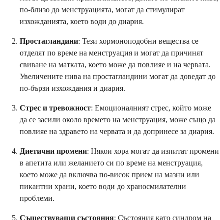
по-близо до менструацията, могат да стимулират
изхожданията, което води до диария.
Простагландини
: Тези хормоноподобни вещества се
отделят по време на менструация и могат да причинят
свиване на матката, което може да повлияе и на червата.
Увеличените нива на простагландини могат да доведат до
по-бързи изхождания и диария.
Стрес и тревожност
: Емоционалният стрес, който може
да се засили около времето на менструация, може също да
повлияе на здравето на червата и да допринесе за диария.
Диетични промени
: Някои хора могат да изпитат промени
в апетита или желанието си по време на менструация,
което може да включва по-висок прием на мазни или
пикантни храни, което води до храносмилателни
проблеми.
Съществуващи състояния
: Състояния като синдром на