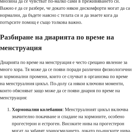
мнозина да се чувстват по-малко сами в преживяването си.
Важно е да се разбере, че докато някои дискомфорти могат да са
нормални, да бъдете наясно с телата си и да знаете кога да
потърсите помощ е също толкова важно.
Разбиране на диарията по време на
менструация
Диарията по време на менструация е често срещано явление за
много хора. Тя може да се появи поради различни физиологични
и хормонални промени, които се случват в организма по време
на менструалния цикъл. По-долу са някои ключови моменти,
които обясняват защо може да се появи диария по време на
менструация:
Хормонални колебания
: Менструалният цикъл включва
значително покачване и спадане на хормоните, особено
прогестерон и естроген. Високите нива на прогестерон
могат да забавят храносмилането, докато по-ниските нива,