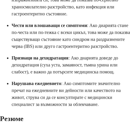
храносмилателно разстройство, като инфекция или
гастроентеритно състояние.
Чести или влошаващи се симптоми
: Ако диарията стане
по-честа или по-тежка с всеки цикъл, това може да показва
съществуващо състояние като синдром на раздразнените
черва (IBS) или друго гастроентеритно разстройство.
Признаци на дехидратация
: Ако диарията доведе до
дехидратация (суха уста, замаяност, тъмна урина или
слабост), е важно да потърсите медицинска помощ.
Нарушава ежедневието
: Ако симптомите значително
пречат на ежедневните ви дейности или качеството на
живот, струва си да се консултирате с медицински
специалист за възможности за облекчаване.
Резюме