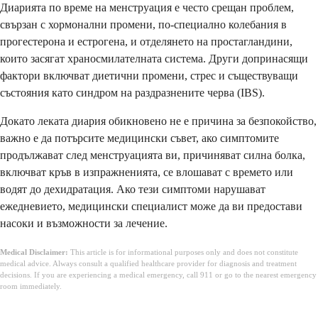
Диарията по време на менструация е често срещан проблем,
свързан с хормонални промени, по-специално колебания в
прогестерона и естрогена, и отделянето на простагландини,
които засягат храносмилателната система. Други допринасящи
фактори включват диетични промени, стрес и съществуващи
състояния като синдром на раздразнените черва (IBS).
Докато леката диария обикновено не е причина за безпокойство,
важно е да потърсите медицински съвет, ако симптомите
продължават след менструацията ви, причиняват силна болка,
включват кръв в изпражненията, се влошават с времето или
водят до дехидратация. Ако тези симптоми нарушават
ежедневието, медицински специалист може да ви предостави
насоки и възможности за лечение.
Medical Disclaimer:
This article is for informational purposes only and does not constitute
medical advice. Always consult a qualified healthcare provider for diagnosis and treatment
decisions. If you are experiencing a medical emergency, call 911 or go to the nearest emergency
room immediately.