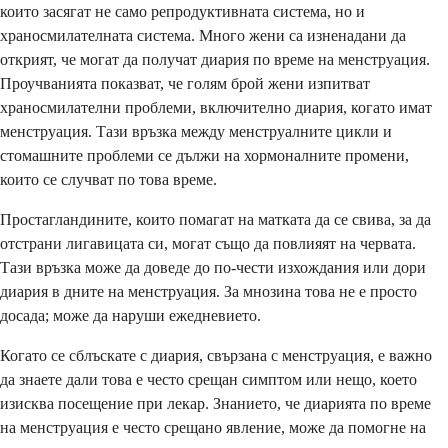
които засягат не само репродуктивната система, но и
храносмилателната система. Много жени са изненадани да
открият, че могат да получат диария по време на менструация.
Проучванията показват, че голям брой жени изпитват
храносмилателни проблеми, включително диария, когато имат
менструация. Тази връзка между менструалните цикли и
стомашните проблеми се дължи на хормоналните промени,
които се случват по това време.
Простагландините, които помагат на матката да се свива, за да
отстрани лигавицата си, могат също да повлияят на червата.
Тази връзка може да доведе до по-чести изхождания или дори
диария в дните на менструация. За мнозина това не е просто
досада; може да наруши ежедневието.
Когато се сблъскате с диария, свързана с менструация, е важно
да знаете дали това е често срещан симптом или нещо, което
изисква посещение при лекар. Знанието, че диарията по време
на менструация е често срещано явление, може да помогне на