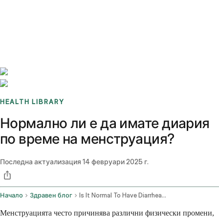
Benchmarks
Stories
FAQ
Sign up / Log in
HEALTH LIBRARY
Нормално ли е да имате диария
по време на менструация?
Последна актуализация
14 февруари 2025 г.
Начало
Здравен блог
Is It Normal To Have Diarrhea On A Period
Менструацията често причинява различни физически промени,