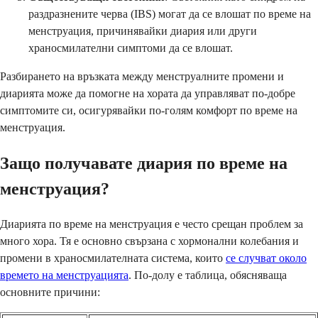
раздразнените черва (IBS) могат да се влошат по време на
менструация, причинявайки диария или други
храносмилателни симптоми да се влошат.
Разбирането на връзката между менструалните промени и
диарията може да помогне на хората да управляват по-добре
симптомите си, осигурявайки по-голям комфорт по време на
менструация.
Защо получавате диария по време на
менструация?
Диарията по време на менструация е често срещан проблем за
много хора. Тя е основно свързана с хормонални колебания и
промени в храносмилателната система, които
се случват около
времето на менструацията
. По-долу е таблица, обясняваща
основните причини: