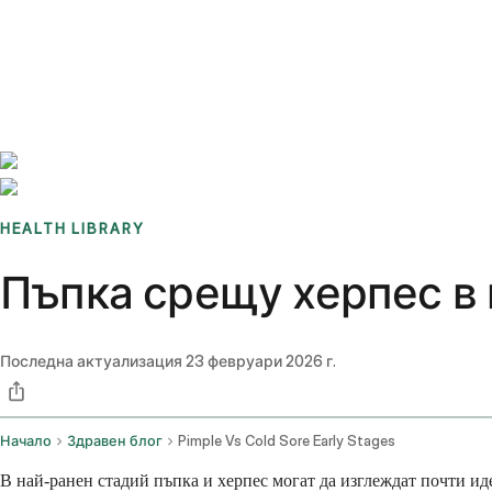
Benchmarks
Stories
FAQ
Sign up / Log in
HEALTH LIBRARY
Пъпка срещу херпес в 
Последна актуализация
23 февруари 2026 г.
Начало
Здравен блог
Pimple Vs Cold Sore Early Stages
В най-ранен стадий пъпка и херпес могат да изглеждат почти иде