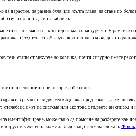
 да нарастне, да развие бяла или жълта глава, да стане по-болез
 образува нови издатини наблизо.
е отстъпва място на клъстер от малки мехурчета. В рамките на д
 раничка. След това се образува жълтеникава кора, докато раничк
ез тези етапи от мехурче до коричка, почти сигурно имате работа
 които посещението при лекар е добра идея.
заздравее в рамките на две седмици, ако продължава да се появява
е отслабена имунна система или ако това е първата ви епизод и н
дни за идентифициране, може също да помогне да разберете как п
и вирусни мехурчета може да бъде също толкова сложно:
Фолику