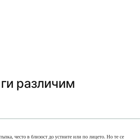
 ги различим
ъпка, често в близост до устните или по лицето. Но те се