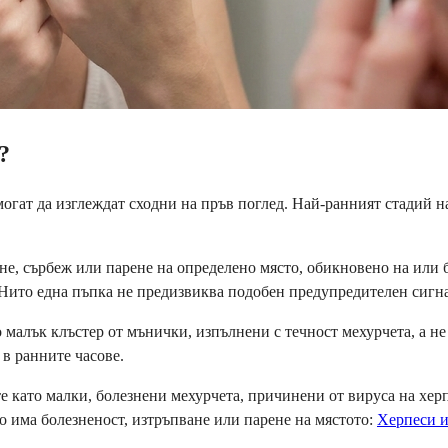
?
могат да изглеждат сходни на пръв поглед. Най-ранният стадий н
не, сърбеж или парене на определено място, обикновено на или 
а. Нито една пъпка не предизвиква подобен предупредителен сигн
 малък клъстер от мънички, изпълнени с течност мехурчета, а не
 в ранните часове.
ато малки, болезнени мехурчета, причинени от вируса на херпе
то има болезненост, изтръпване или парене на мястото:
Херпеси и