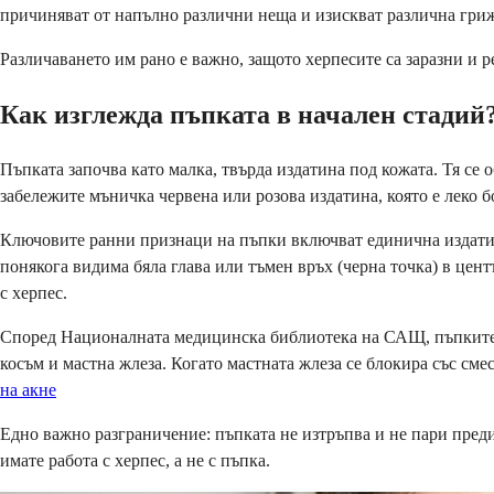
причиняват от напълно различни неща и изискват различна гриж
Различаването им рано е важно, защото херпесите са заразни и р
Как изглежда пъпката в начален стадий
Пъпката започва като малка, твърда издатина под кожата. Тя се 
забележите мъничка червена или розова издатина, която е леко 
Ключовите ранни признаци на пъпки включват единична издатина,
понякога видима бяла глава или тъмен връх (черна точка) в центъ
с херпес.
Според Националната медицинска библиотека на САЩ, пъпките се
косъм и мастна жлеза. Когато мастната жлеза се блокира със сме
на акне
Едно важно разграничение: пъпката не изтръпва и не пари преди 
имате работа с херпес, а не с пъпка.