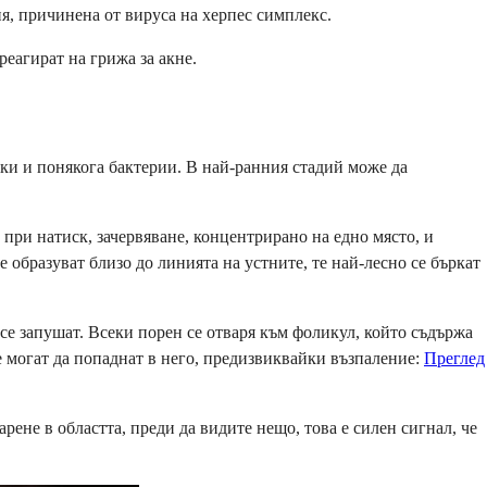
я, причинена от вируса на херпес симплекс.
реагират на грижа за акне.
тки и понякога бактерии. В най-ранния стадий може да
при натиск, зачервяване, концентрирано на едно място, и
е образуват близо до линията на устните, те най-лесно се бъркат
е запушат. Всеки порен се отваря към фоликул, който съдържа
е могат да попаднат в него, предизвиквайки възпаление:
Преглед
рене в областта, преди да видите нещо, това е силен сигнал, че