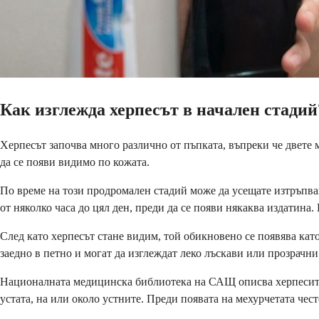
Как изглежда херпесът в начален стадий
Херпесът започва много различно от пъпката, въпреки че двете 
да се появи видимо по кожата.
По време на този продромален стадий може да усещате изтръпва
от няколко часа до цял ден, преди да се появи някаква издатин
След като херпесът стане видим, той обикновено се появява като
заедно в петно и могат да изглеждат леко лъскави или прозрачни
Националната медицинска библиотека на САЩ описва херпесите к
устата, на или около устните. Преди появата на мехурчетата чес