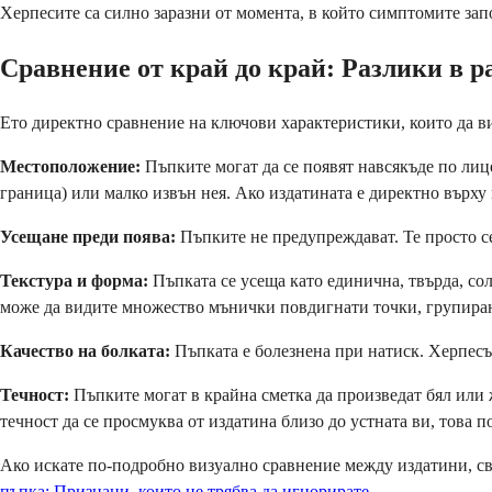
Херпесите са силно заразни от момента, в който симптомите зап
Сравнение от край до край: Разлики в р
Ето директно сравнение на ключови характеристики, които да ви
Местоположение:
Пъпките могат да се появят навсякъде по лиц
граница) или малко извън нея. Ако издатината е директно върху м
Усещане преди поява:
Пъпките не предупреждават. Те просто се
Текстура и форма:
Пъпката се усеща като единична, твърда, сол
може да видите множество мънички повдигнати точки, групирани
Качество на болката:
Пъпката е болезнена при натиск. Херпесът
Течност:
Пъпките могат в крайна сметка да произведат бял или ж
течност да се просмуква от издатина близо до устната ви, това п
Ако искате по-подробно визуално сравнение между издатини, св
пъпка: Признаци, които не трябва да игнорирате