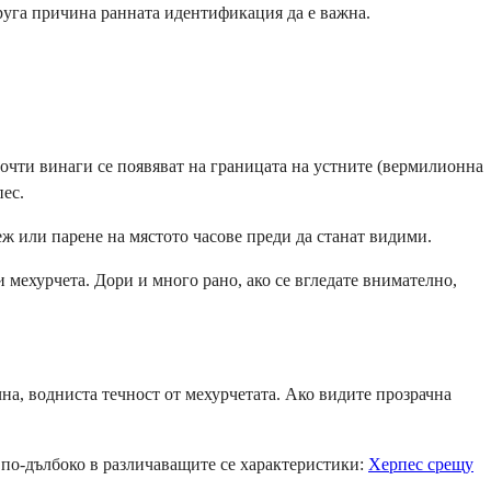
друга причина ранната идентификация да е важна.
почти винаги се появяват на границата на устните (вермилионна
пес.
еж или парене на мястото часове преди да станат видими.
 мехурчета. Дори и много рано, ако се вгледате внимателно,
на, водниста течност от мехурчетата. Ако видите прозрачна
 по-дълбоко в различаващите се характеристики:
Херпес срещу