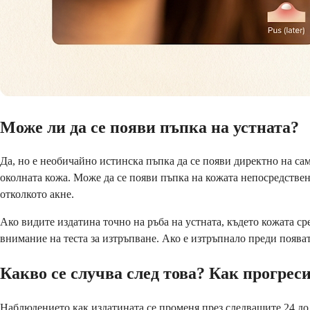
Може ли да се появи пъпка на устната?
Да, но е необичайно истинска пъпка да се появи директно на сам
околната кожа. Може да се появи пъпка на кожата непосредствено
отколкото акне.
Ако видите издатина точно на ръба на устната, където кожата ср
внимание на теста за изтръпване. Ако е изтръпнало преди появат
Какво се случва след това? Как прогрес
Наблюдението как издатината се променя през следващите 24 до 