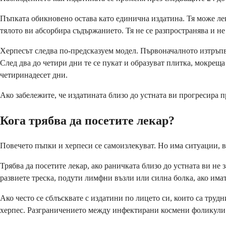
Пъпката обикновено остава като единична издатина. Тя може леко
тялото ви абсорбира съдържанието. Тя не се разпространява и не
Херпесът следва по-предсказуем модел. Първоначалното изтръпван
След два до четири дни те се пукат и образуват плитка, мокреща
четиринадесет дни.
Ако забележите, че издатината близо до устната ви прогресира пр
Кога трябва да посетите лекар?
Повечето пъпки и херпеси се самоизлекуват. Но има ситуации, в
Трябва да посетите лекар, ако раничката близо до устната ви не 
развиете треска, подути лимфни възли или силна болка, ако имат
Ако често се сблъсквате с издатини по лицето си, които са тру
херпес. Разграничението между инфектирани космени фоликули 