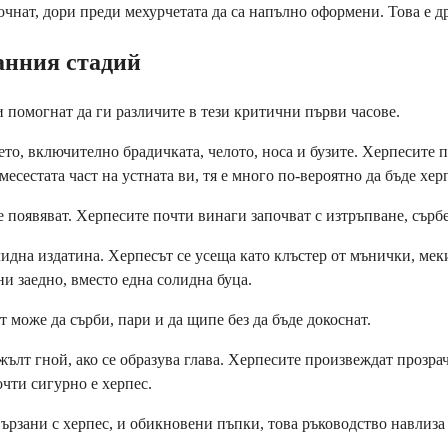
очнат, дори преди мехурчетата да са напълно оформени. Това е 
анния стадий
 помогнат да ги различите в тези критични първи часове.
ето, включително брадичката, челото, носа и бузите. Херпесите 
есестата част на устната ви, тя е много по-вероятно да бъде хер
 появяват. Херпесите почти винаги започват с изтръпване, сърб
идна издатина. Херпесът се усеща като клъстер от мънички, меки
 заедно, вместо една солидна буца.
 може да сърби, пари и да щипе без да бъде докоснат.
ълт гной, ако се образува глава. Херпесите произвеждат прозрач
очти сигурно е херпес.
ързани с херпес, и обикновени пъпки, това ръководство навлиза