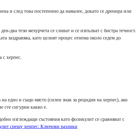
нена и след това постепенно да намалее, докато се дренира или
ен-два тези мехурчета се сливат и се изпълват с бистра течност.
ата заздравява, като целият процес отнема около седем до
 с херпес.
 на едно и също място (силен знак за рецидив на херпес), ако
е сте сигурни какво е.
одобно изглеждащи състояния като фоликулит се сравняват с
лит срещу херпес: Ключови разлики