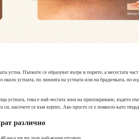
ата устна. Пъпките се образуват вътре в порите, а месестата ча
 около устната, по линията на устната или на брадичката, но изд
еща устната, това е най-честата зона на припокриване, където пъ
а си, насочете се към херпес. Ако просто се е появило като твър
ират различно
48 часа ще ви даде най-ясния отговор.