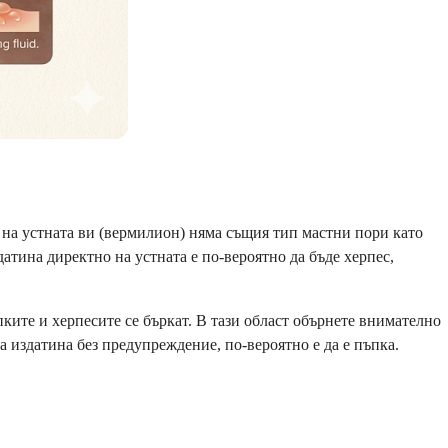
ст на устната ви (вермилион) няма същия тип мастни пори като
атина директно на устната е по-вероятно да бъде херпес,
пките и херпесите се бъркат. В тази област обърнете внимателно
да издатина без предупреждение, по-вероятно е да е пъпка.