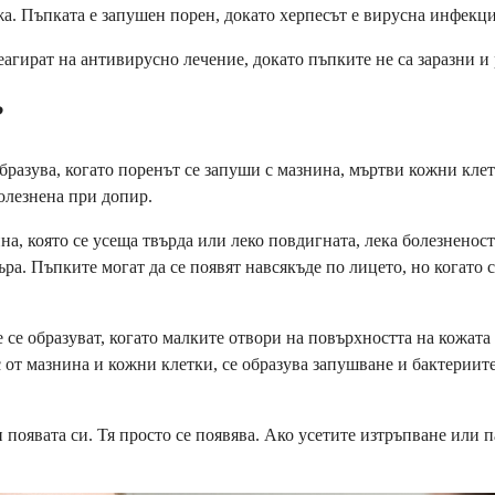
а. Пъпката е запушен порен, докато херпесът е вирусна инфекци
еагират на антивирусно лечение, докато пъпките не са заразни и 
?
образува, когато поренът се запуши с мазнина, мъртви кожни кле
болезнена при допир.
 която се усеща твърда или леко повдигната, лека болезненост 
ра. Пъпките могат да се появят навсякъде по лицето, но когато с
 образуват, когато малките отвори на повърхността на кожата с
с от мазнина и кожни клетки, се образува запушване и бактериит
появата си. Тя просто се появява. Ако усетите изтръпване или па