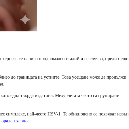
а херпеса се нарича продромален стадий и се случва, преди нещо
близо до границата на устните. Това усещане може да продължи
ал.
 като една твърда издатина. Мехурчетата често са групирани
с симплекс, най-често HSV-1. Те обикновено се появяват извън
 орален херпес