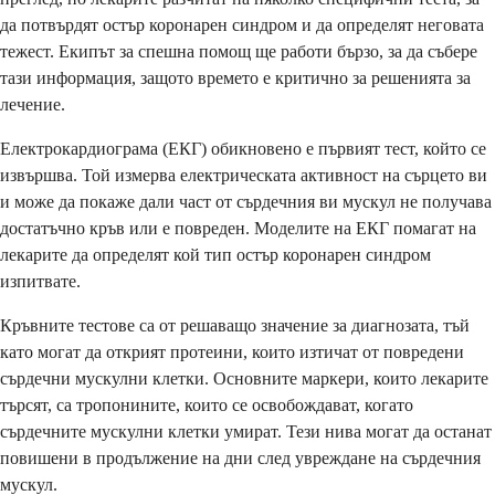
да потвърдят остър коронарен синдром и да определят неговата
тежест. Екипът за спешна помощ ще работи бързо, за да събере
тази информация, защото времето е критично за решенията за
лечение.
Електрокардиограма (ЕКГ) обикновено е първият тест, който се
извършва. Той измерва електрическата активност на сърцето ви
и може да покаже дали част от сърдечния ви мускул не получава
достатъчно кръв или е повреден. Моделите на ЕКГ помагат на
лекарите да определят кой тип остър коронарен синдром
изпитвате.
Кръвните тестове са от решаващо значение за диагнозата, тъй
като могат да открият протеини, които изтичат от повредени
сърдечни мускулни клетки. Основните маркери, които лекарите
търсят, са тропонините, които се освобождават, когато
сърдечните мускулни клетки умират. Тези нива могат да останат
повишени в продължение на дни след увреждане на сърдечния
мускул.