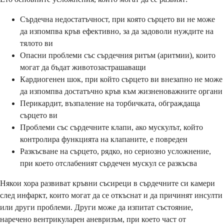
Сърдечна недостатъчност, при която сърцето ви не може
да изпомпва кръв ефективно, за да задоволи нуждите на
тялото ви
Опасни проблеми със сърдечния ритъм (аритмии), които
могат да бъдат животозастрашаващи
Кардиогенен шок, при който сърцето ви внезапно не може
да изпомпва достатъчно кръв към жизненоважните органи
Перикардит, възпаление на торбичката, обграждаща
сърцето ви
Проблеми със сърдечните клапи, ако мускулът, който
контролира функцията на клапаните, е повреден
Разкъсване на сърцето, рядко, но сериозно усложнение,
при което отслабеният сърдечен мускул се разкъсва
Някои хора развиват кръвни съсиреци в сърдечните си камери
след инфаркт, които могат да се откъснат и да причинят инсулти
или други проблеми. Други може да изпитат състояние,
наречено вентрикуларен аневризъм, при което част от