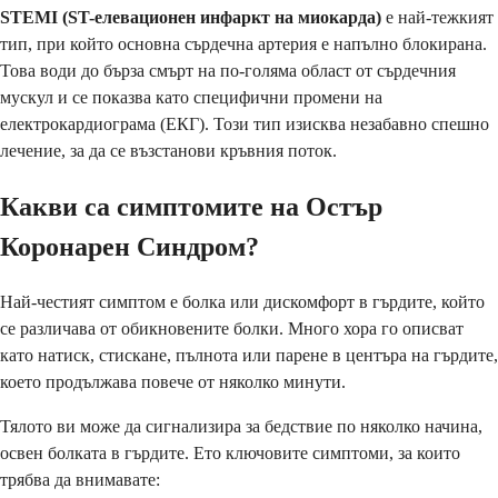
STEMI (ST-елевационен инфаркт на миокарда)
е най-тежкият
тип, при който основна сърдечна артерия е напълно блокирана.
Това води до бърза смърт на по-голяма област от сърдечния
мускул и се показва като специфични промени на
електрокардиограма (ЕКГ). Този тип изисква незабавно спешно
лечение, за да се възстанови кръвния поток.
Какви са симптомите на Остър
Коронарен Синдром?
Най-честият симптом е болка или дискомфорт в гърдите, който
се различава от обикновените болки. Много хора го описват
като натиск, стискане, пълнота или парене в центъра на гърдите,
което продължава повече от няколко минути.
Тялото ви може да сигнализира за бедствие по няколко начина,
освен болката в гърдите. Ето ключовите симптоми, за които
трябва да внимавате: