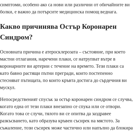
симптоми, особено ако са нови или различни от обичайните ви
болки, е важно да потърсите медицинска помощ веднага.
Какво причинява Остър Коронарен
Синдром?
Основната причина е атеросклерозата – състояние, при което
мастни отлагания, наречени плаки, се натрупват вътре в
коронарните ви артерии с течение на времето. Тези плаки са
като бавно растящи пътни прегради, които постепенно
стесняват пътищата, по които кръвта достига до сърдечния ви
мускул.
Непосредственият спусък за остър коронарен синдром се случва,
когато една от тези плаки внезапно се спука или се отвори.
Когато това се случи, тялото ви се опитва да заздравее
разкъсването, като образува кръвен съсирек на мястото. За
съжаление, този съсирек може частично или напълно да блокира