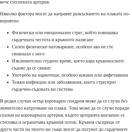
вече стеснената артерия.
Няколко фактора могат да направят разкъсването на плаката по-
вероятно:
Физически или емоционален стрес, който повишава
сърдечната честота и кръвното налягане
Силен физически натоварване, особено ако не сте
свикнали с него
Изключително студено време, което кара кръвоносните
съдове да се свиват
Употреба на наркотици, особено кокаин или амфетамини
Тежки инфекции или заболявания, които стресират
сърдечно-съдовата ви система
В редки случаи остър коронарен синдром може да се случи без
значително натрупване на плаки. Това може да се случи поради
спазъм на коронарната артерия, където артерията внезапно се
стеснява и ограничава кръвния поток. Кръвни съсиреци от
други части на тялото ви също могат да пътуват до сърдечните