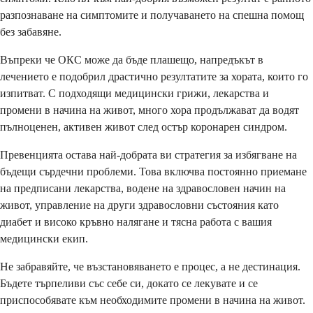
разпознаване на симптомите и получаването на спешна помощ
без забавяне.
Въпреки че ОКС може да бъде плашещо, напредъкът в
лечението е подобрил драстично резултатите за хората, които го
изпитват. С подходящи медицински грижи, лекарства и
промени в начина на живот, много хора продължават да водят
пълноценен, активен живот след остър коронарен синдром.
Превенцията остава най-добрата ви стратегия за избягване на
бъдещи сърдечни проблеми. Това включва постоянно приемане
на предписани лекарства, водене на здравословен начин на
живот, управление на други здравословни състояния като
диабет и високо кръвно налягане и тясна работа с вашия
медицински екип.
Не забравяйте, че възстановяването е процес, а не дестинация.
Бъдете търпеливи със себе си, докато се лекувате и се
приспособявате към необходимите промени в начина на живот.