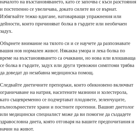
началото на възстановяването, като се започва с къси разстояния
и постепенно се увеличава, докато силите ви се върнат.
Избягвайте тежко вдигане, натоварващи упражнения или
дейности, които причиняват болка в гърдите или необичаен
задух.
Обърнете внимание на тялото си и се научете да разпознавате
вашия нов нормален живот. Някаква умора и лека болка по
време на възстановяването са очаквани, но нова или влошаваща
се болка в гърдите, задух или други тревожни симптоми трябва
да доведат до незабавна медицинска помощ.
Следвайте диетичните препоръки, които обикновено включват
ограничаване на натрия, наситените мазнини и холестерола,
като същевременно се подчертават плодовете, зеленчуците,
пълнозърнестите храни и постните протеини. Вашият диетолог
или медицински специалист може да ви помогне да създадете
здравословна диета, която отговаря на вашите предпочитания и
начин на живот.