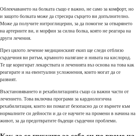
Облекчаването на болката също е важно, не само за комфорт, но
и защото болката може да стресира сърцето ви допълнително.
Може да получите нитроглицерин, за да помогне за отварянето
на артериите ви, и морфин за силна болка, която не реагира на
други лечения.
През цялото лечение медицинският екип ще следи отблизо
сърдечния ви ритъм, кръвното налягане и нивата на кислород.
Те ще коригират лекарствата и леченията въз основа на това как
реагирате и на евентуални усложнения, които могат да се
развият.
Възстановяването и рехабилитацията също са важни части от
лечението. Това включва програми за кардиологична
рехабилитация, които ви помагат безопасно да се върнете към
нормалните си дейности и да се научите на промени в начина на
живот, за да предотвратите бъдещи сърдечни проблеми.