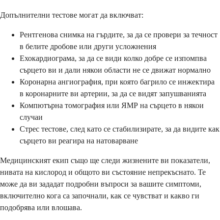
Допълнителни тестове могат да включват:
Рентгенова снимка на гърдите, за да се провери за течност
в белите дробове или други усложнения
Ехокардиограма, за да се види колко добре се изпомпва
сърцето ви и дали някои области не се движат нормално
Коронарна ангиография, при която багрило се инжектира
в коронарните ви артерии, за да се видят запушванията
Компютърна томография или ЯМР на сърцето в някои
случаи
Стрес тестове, след като се стабилизирате, за да видите как
сърцето ви реагира на натоварване
Медицинският екип също ще следи жизнените ви показатели,
нивата на кислород и общото ви състояние непрекъснато. Те
може да ви зададат подробни въпроси за вашите симптоми,
включително кога са започнали, как се чувстват и какво ги
подобрява или влошава.