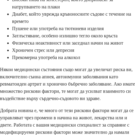
натрупването на плаки
Диабет, който уврежда кръвоносните съдове с течение на
времето
Пушене или употреба на тютюневи изделия
Затлъстяване, особено излишно тегло около кръста
Физическа неактивност или заседнал начин на живот
Хроничен стрес или депресия
Прекомерна употреба на алкохол
Някои медицински състояния също могат да увеличат риска ви,
включително сънна апнея, автоимунни заболявания като
ревматоиден артрит и хронично бъбречно заболяване. Ако имате
множество рискови фактори, те могат да усилват взаимното си
въздействие върху сърдечно-съдовото ви здраве.
Добрата новина е, че много от тези рискови фактори могат да се
управляват чрез промени в начина на живот, лекарства или и
двете. Работата с вашия медицински специалист за справяне с
модифицируеми рискови фактори може значително да намали