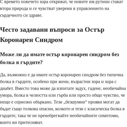
С времето повечето хора откриват, че новите им рутини стават
втора природа и се чувстват уверени в управлението на
сърдечното си здраве.
Често задавани въпроси за Остър
Коронарен Синдром
Може ли да имате остър коронарен синдром без
болка в гърдите?
Да, възможно е да имате остър коронарен синдром без типична
болка в гърдите, особено при жени, възрастни хора и хора с
диабет. Вместо това може да изпитате задух, гадене, необичайна
умора, болка в челюстта или гърба или просто общо чувство, че
нещо е сериозно объркано. Тези „безшумни“ прояви могат да
бъдат също толкова опасни, колкото и тези с класическа болка в
гърдите, така че не пренебрегвайте необичайните симптоми,
които ви притесняват.