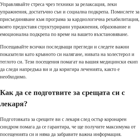
Управлявайте стреса чрез техники за релаксация, леки
упражнения, достатъчно сън и социална подкрепа. Помислете за
присъединяване към програма за кардиологична рехабилитация,
която предоставя структурирани упражнения, образование и
емоционална подкрепа по време на вашето възстановяване.
Посещавайте всички последващи прегледи и следете важни
показатели като кръвното си налягане, нивата на холестерол и
теглото си. Тези посещения помагат на вашия медицински екип
да следи напредъка ви и да коригира леченията, както е
необходимо.
Как да се подготвите за срещата си с
лекаря?
Подготовката за срещите ви с лекаря след остър коронарен
синдром помага да се гарантира, че ще получите максимума от
посещенията си и няма да забравите важна информация.