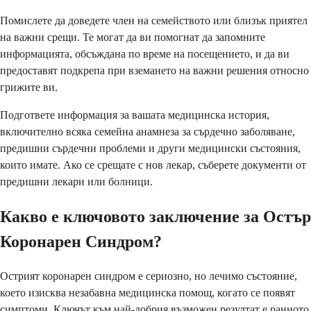
Помислете да доведете член на семейството или близък приятел
на важни срещи. Те могат да ви помогнат да запомните
информацията, обсъждана по време на посещението, и да ви
предоставят подкрепа при вземането на важни решения относно
грижите ви.
Подгответе информация за вашата медицинска история,
включително всяка семейна анамнеза за сърдечно заболяване,
предишни сърдечни проблеми и други медицински състояния,
които имате. Ако се срещате с нов лекар, съберете документи от
предишни лекари или болници.
Какво е ключовото заключение за Остър
Коронарен Синдром?
Острият коронарен синдром е сериозно, но лечимо състояние,
което изисква незабавна медицинска помощ, когато се появят
симптоми. Ключът към най-добрия възможен резултат е ранното