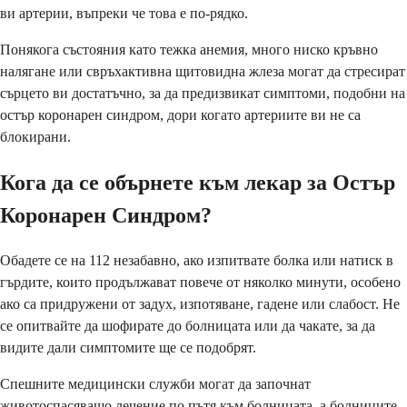
ви артерии, въпреки че това е по-рядко.
Понякога състояния като тежка анемия, много ниско кръвно
налягане или свръхактивна щитовидна жлеза могат да стресират
сърцето ви достатъчно, за да предизвикат симптоми, подобни на
остър коронарен синдром, дори когато артериите ви не са
блокирани.
Кога да се обърнете към лекар за Остър
Коронарен Синдром?
Обадете се на 112 незабавно, ако изпитвате болка или натиск в
гърдите, които продължават повече от няколко минути, особено
ако са придружени от задух, изпотяване, гадене или слабост. Не
се опитвайте да шофирате до болницата или да чакате, за да
видите дали симптомите ще се подобрят.
Спешните медицински служби могат да започнат
животоспасяващо лечение по пътя към болницата, а болниците