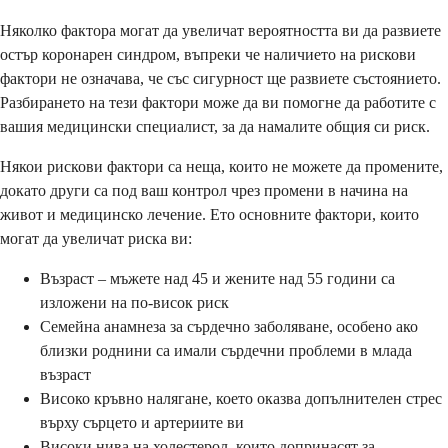
Няколко фактора могат да увеличат вероятността ви да развиете
остър коронарен синдром, въпреки че наличието на рискови
фактори не означава, че със сигурност ще развиете състоянието.
Разбирането на тези фактори може да ви помогне да работите с
вашия медицински специалист, за да намалите общия си риск.
Някои рискови фактори са неща, които не можете да промените,
докато други са под ваш контрол чрез промени в начина на
живот и медицинско лечение. Ето основните фактори, които
могат да увеличат риска ви:
Възраст – мъжете над 45 и жените над 55 години са
изложени на по-висок риск
Семейна анамнеза за сърдечно заболяване, особено ако
близки роднини са имали сърдечни проблеми в млада
възраст
Високо кръвно налягане, което оказва допълнителен стрес
върху сърцето и артериите ви
Високи нива на холестерол, които допринасят за