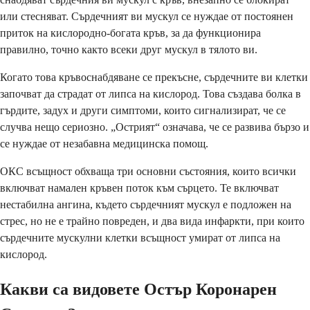
или стесняват. Сърдечният ви мускул се нуждае от постоянен
приток на кислородно-богата кръв, за да функционира
правилно, точно както всеки друг мускул в тялото ви.
Когато това кръвоснабдяване се прекъсне, сърдечните ви клетки
започват да страдат от липса на кислород. Това създава болка в
гърдите, задух и други симптоми, които сигнализират, че се
случва нещо сериозно. „Острият“ означава, че се развива бързо и
се нуждае от незабавна медицинска помощ.
ОКС всъщност обхваща три основни състояния, които всички
включват намален кръвен поток към сърцето. Те включват
нестабилна ангина, където сърдечният мускул е подложен на
стрес, но не е трайно повреден, и два вида инфаркти, при които
сърдечните мускулни клетки всъщност умират от липса на
кислород.
Какви са видовете Остър Коронарен