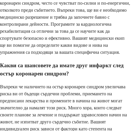
коронарен синдром, често се чувстват по-силни и по-енергични,
отколкото преди събитието. Въпреки това, ще ви е необходимо
медицинско разрешение и трябва да започнете бавно с
контролирани дейности. Програмите за кардиологична
рехабилитация са отлични за това да се научите как да
спортувате безопасно и ефективно. Вашият медицински екип
ще ви помогне да определите какви видове и нива на
упражнения са подходящи за вашата специфична ситуация.
Какви са шансовете да имате друг инфаркт след
остър коронарен синдром?
Въпреки че наличието на остър коронарен синдром увеличава
риска ви от бъдещи сърдечни проблеми, приемането на
предписани лекарства и промените в начина на живот могат
значително да намалят този риск. Много хора, които следват
своите планове за лечение и поддържат здравословен начин на
живот, не изпитват друго сърдечно събитие. Вашият
индивидуален риск зависи от фактори като степента на