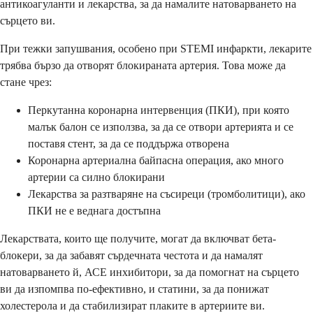
антикоагуланти и лекарства, за да намалите натоварването на
сърцето ви.
При тежки запушвания, особено при STEMI инфаркти, лекарите
трябва бързо да отворят блокираната артерия. Това може да
стане чрез:
Перкутанна коронарна интервенция (ПКИ), при която
малък балон се използва, за да се отвори артерията и се
поставя стент, за да се поддържа отворена
Коронарна артериална байпасна операция, ако много
артерии са силно блокирани
Лекарства за разтваряне на съсиреци (тромболитици), ако
ПКИ не е веднага достъпна
Лекарствата, които ще получите, могат да включват бета-
блокери, за да забавят сърдечната честота и да намалят
натоварването й, АСЕ инхибитори, за да помогнат на сърцето
ви да изпомпва по-ефективно, и статини, за да понижат
холестерола и да стабилизират плаките в артериите ви.