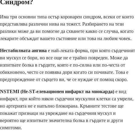
Синдром?
Има три основни типа остър коронарен синдром, всеки от които
представлява различни нива на тежест. Разбирането на тези
разлики може да ви помогне да схванете какво се случва, когато
лекарите обсъждат вашето състояние или това на любим човек.
Нестабилната ангина
е най-леката форма, при която сърдечният
ви мускул се бори, но все още не е трайно повреден. Може да
изпитвате болка в гърдите, която е по-силна или по-честа от
обикновено, често се появява дори когато си почивате. Това е
предупреждение от сърцето ви, че се нуждае от помощ скоро.
NSTEMI (Не-ST-елевационен инфаркт на миокарда)
е вид
инфаркт, при който някои сърдечни мускулни клетки са умрели,
но артерията не е напълно блокирана. Кръвните тестове ще
покажат признаци на увреждане на сърдечния мускул и
вероятно ще изпитвате значителна болка в гърдите и други
симптоми.