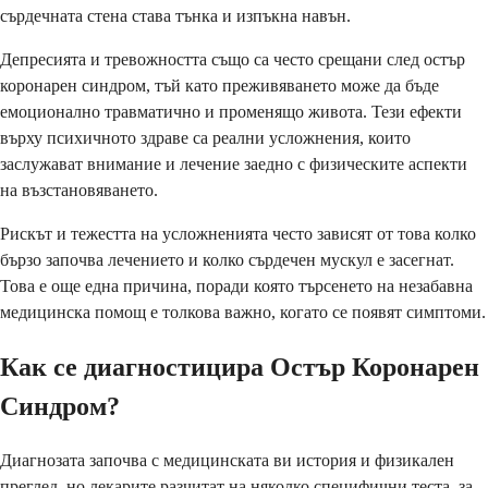
сърдечната стена става тънка и изпъкна навън.
Депресията и тревожността също са често срещани след остър
коронарен синдром, тъй като преживяването може да бъде
емоционално травматично и променящо живота. Тези ефекти
върху психичното здраве са реални усложнения, които
заслужават внимание и лечение заедно с физическите аспекти
на възстановяването.
Рискът и тежестта на усложненията често зависят от това колко
бързо започва лечението и колко сърдечен мускул е засегнат.
Това е още една причина, поради която търсенето на незабавна
медицинска помощ е толкова важно, когато се появят симптоми.
Как се диагностицира Остър Коронарен
Синдром?
Диагнозата започва с медицинската ви история и физикален
преглед, но лекарите разчитат на няколко специфични теста, за