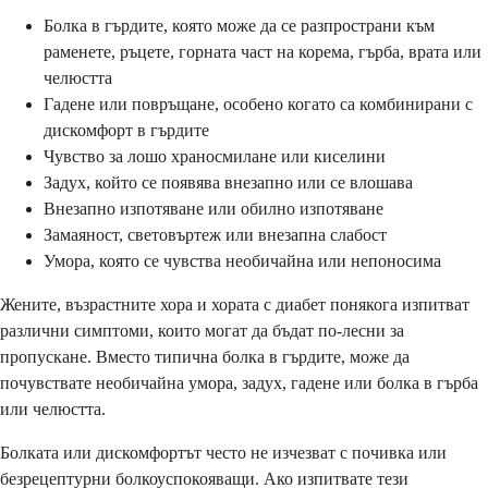
Болка в гърдите, която може да се разпространи към
раменете, ръцете, горната част на корема, гърба, врата или
челюстта
Гадене или повръщане, особено когато са комбинирани с
дискомфорт в гърдите
Чувство за лошо храносмилане или киселини
Задух, който се появява внезапно или се влошава
Внезапно изпотяване или обилно изпотяване
Замаяност, световъртеж или внезапна слабост
Умора, която се чувства необичайна или непоносима
Жените, възрастните хора и хората с диабет понякога изпитват
различни симптоми, които могат да бъдат по-лесни за
пропускане. Вместо типична болка в гърдите, може да
почувствате необичайна умора, задух, гадене или болка в гърба
или челюстта.
Болката или дискомфортът често не изчезват с почивка или
безрецептурни болкоуспокояващи. Ако изпитвате тези