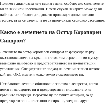
Понякога диагнозата не е веднага ясна, особено ако симптомите
ви са леки или необичайни. В тези случаи лекарите може да ви
наблюдават в болницата, докато провеждат допълнителни
тестове, за да се уверят, че не са пропуснали сериозно състояние.
Какво е лечението на Остър Коронарен
Синдром?
Лечението на остър коронарен синдром се фокусира върху
възстановяването на кръвния поток към сърдечния ви мускул
възможно най-бързо и предотвратяването на по-нататъшни
усложнения. Специфичният подход на лечение зависи от това
кой тип ОКС имате и колко тежко е състоянието ви.
Незабавното лечение обикновено започва с лекарства, които
помагат на сърцето ви и предотвратяват влошаването на
кръвните съсиреци. Вероятно ще получите аспирин, за да
предотвратите по-нататъшно съсирване, заедно с други