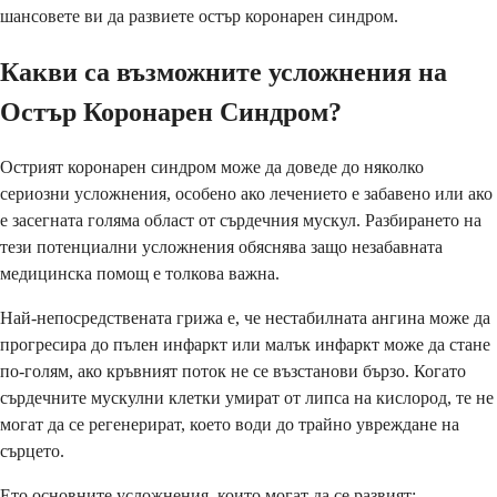
шансовете ви да развиете остър коронарен синдром.
Какви са възможните усложнения на
Остър Коронарен Синдром?
Острият коронарен синдром може да доведе до няколко
сериозни усложнения, особено ако лечението е забавено или ако
е засегната голяма област от сърдечния мускул. Разбирането на
тези потенциални усложнения обяснява защо незабавната
медицинска помощ е толкова важна.
Най-непосредствената грижа е, че нестабилната ангина може да
прогресира до пълен инфаркт или малък инфаркт може да стане
по-голям, ако кръвният поток не се възстанови бързо. Когато
сърдечните мускулни клетки умират от липса на кислород, те не
могат да се регенерират, което води до трайно увреждане на
сърцето.
Ето основните усложнения, които могат да се развият: