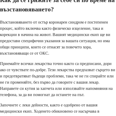
Как да се грижите за себе си по време на
възстановяването?
Възстановяването от остър коронарен синдром е постепенен
процес, който включва както физическо изцеление, така и
корекции в начина на живот. Вашият медицински екип ще ви
предостави специфични указания за вашата ситуация, но има
общи принципи, които се отнасят за повечето хора,
възстановяващи се от ОКС.
Приемайте всички лекарства точно както са предписани, дори
ако се чувствате по-добре. Тези лекарства предпазват сърцето ви
и предотвратяват бъдещи проблеми, така че не ги спирайте или
не ги променяйте, без първо да говорите с вашия лекар.
Направете си кутия за хапчета или използвайте напомняния на
телефона, за да ви помогнат да останете на път.
Започнете с леки дейности, както е одобрено от вашия
медицински екип. Ходенето обикновено се насърчава в