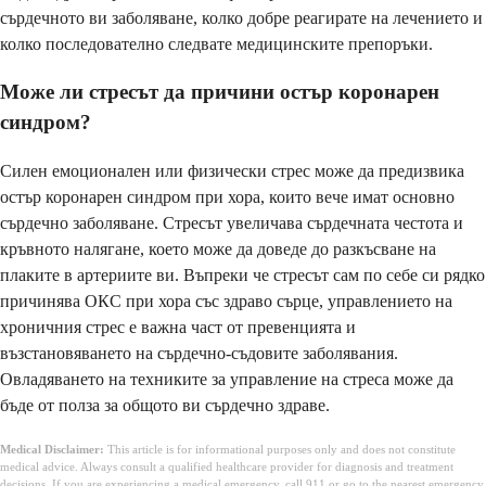
сърдечното ви заболяване, колко добре реагирате на лечението и
колко последователно следвате медицинските препоръки.
Може ли стресът да причини остър коронарен
синдром?
Силен емоционален или физически стрес може да предизвика
остър коронарен синдром при хора, които вече имат основно
сърдечно заболяване. Стресът увеличава сърдечната честота и
кръвното налягане, което може да доведе до разкъсване на
плаките в артериите ви. Въпреки че стресът сам по себе си рядко
причинява ОКС при хора със здраво сърце, управлението на
хроничния стрес е важна част от превенцията и
възстановяването на сърдечно-съдовите заболявания.
Овладяването на техниките за управление на стреса може да
бъде от полза за общото ви сърдечно здраве.
Medical Disclaimer:
This article is for informational purposes only and does not constitute
medical advice. Always consult a qualified healthcare provider for diagnosis and treatment
decisions. If you are experiencing a medical emergency, call 911 or go to the nearest emergency