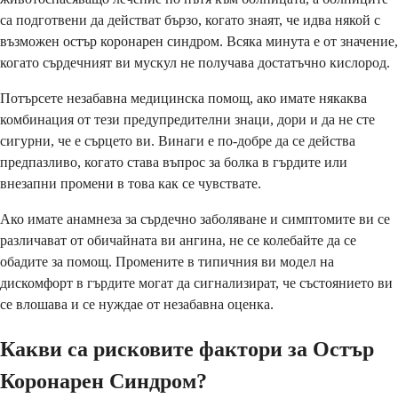
са подготвени да действат бързо, когато знаят, че идва някой с
възможен остър коронарен синдром. Всяка минута е от значение,
когато сърдечният ви мускул не получава достатъчно кислород.
Потърсете незабавна медицинска помощ, ако имате някаква
комбинация от тези предупредителни знаци, дори и да не сте
сигурни, че е сърцето ви. Винаги е по-добре да се действа
предпазливо, когато става въпрос за болка в гърдите или
внезапни промени в това как се чувствате.
Ако имате анамнеза за сърдечно заболяване и симптомите ви се
различават от обичайната ви ангина, не се колебайте да се
обадите за помощ. Промените в типичния ви модел на
дискомфорт в гърдите могат да сигнализират, че състоянието ви
се влошава и се нуждае от незабавна оценка.
Какви са рисковите фактори за Остър
Коронарен Синдром?