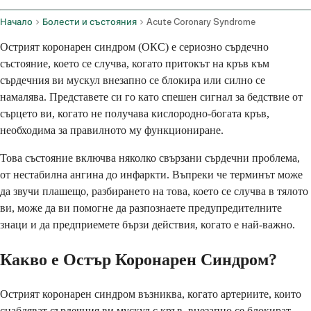
Начало
Болести и състояния
Acute Coronary Syndrome
Острият коронарен синдром (ОКС) е сериозно сърдечно
състояние, което се случва, когато притокът на кръв към
сърдечния ви мускул внезапно се блокира или силно се
намалява. Представете си го като спешен сигнал за бедствие от
сърцето ви, когато не получава кислородно-богата кръв,
необходима за правилното му функциониране.
Това състояние включва няколко свързани сърдечни проблема,
от нестабилна ангина до инфаркти. Въпреки че терминът може
да звучи плашещо, разбирането на това, което се случва в тялото
ви, може да ви помогне да разпознаете предупредителните
знаци и да предприемете бързи действия, когато е най-важно.
Какво е Остър Коронарен Синдром?
Острият коронарен синдром възниква, когато артериите, които
снабдяват сърдечния ви мускул с кръв, внезапно се блокират