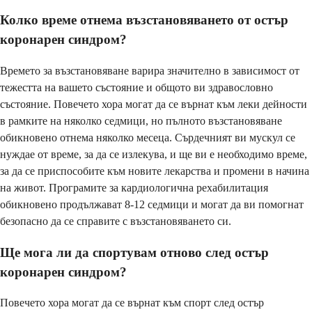
Колко време отнема възстановяването от остър
коронарен синдром?
Времето за възстановяване варира значително в зависимост от
тежестта на вашето състояние и общото ви здравословно
състояние. Повечето хора могат да се върнат към леки дейности
в рамките на няколко седмици, но пълното възстановяване
обикновено отнема няколко месеца. Сърдечният ви мускул се
нуждае от време, за да се излекува, и ще ви е необходимо време,
за да се приспособите към новите лекарства и промени в начина
на живот. Програмите за кардиологична рехабилитация
обикновено продължават 8-12 седмици и могат да ви помогнат
безопасно да се справите с възстановяването си.
Ще мога ли да спортувам отново след остър
коронарен синдром?
Повечето хора могат да се върнат към спорт след остър