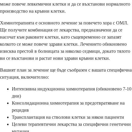
може повече левкемични клетки и да се възстанови нормалното
производство на кръвни клетки.
Химиотерапията е основното лечение за повечето хора с ОМЛ.
Ще получите комбинация от лекарства, предназначени да се
насочат към раковите клетки, като същевременно се запазят
колкото се може повече здрави клетки. Лечението обикновено
изисква престой в болницата за няколко седмици, докато тялото
ви се възстанови и растат нови здрави кръвни клетки.
Вашият план за лечение ще бъде съобразен с вашата специфична
ситуация, включително:
Интензивна индукционна химиотерапия (обикновено 7-10
дни)
Консолидационна химиотерапия за предотвратяване на
рецидив
Трансплантация на стволови клетки за някои пациенти
Целеви терапевтични лекарства за специфични генетични
мутации