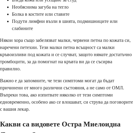
Необяснима загуба на тегло
Болка в костите или ставите
Подути лимфни възли в шията, подмишниците или
слабините
Някои хора също забелязват малки, червени петна по кожата си,
наречени петехии. Тези малки петна всъщност са малки
кръвоизливи под кожата и се случват, защото нямате достатъчно
тромбоцити, за да помогнат на кръвта ви да се съсирва
правилно.
Важно е да запомните, че тези симптоми могат да бъдат
причинени от много различни състояния, а не само от ОМЛ.
Въпреки това, ако изпитвате няколко от тези симптоми
едновременно, особено ако се влошават, си струва да поговорите
с вашия лекар.
Какви са видовете Остра Миелоидна