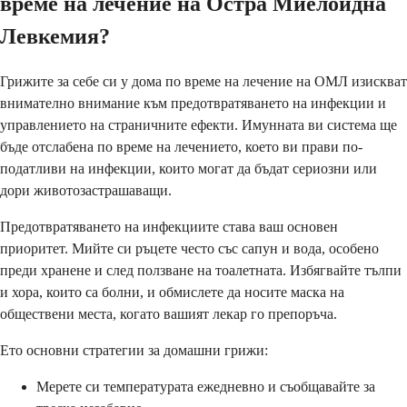
време на лечение на Остра Миелоидна
Левкемия?
Грижите за себе си у дома по време на лечение на ОМЛ изискват
внимателно внимание към предотвратяването на инфекции и
управлението на страничните ефекти. Имунната ви система ще
бъде отслабена по време на лечението, което ви прави по-
податливи на инфекции, които могат да бъдат сериозни или
дори животозастрашаващи.
Предотвратяването на инфекциите става ваш основен
приоритет. Мийте си ръцете често със сапун и вода, особено
преди хранене и след ползване на тоалетната. Избягвайте тълпи
и хора, които са болни, и обмислете да носите маска на
обществени места, когато вашият лекар го препоръча.
Ето основни стратегии за домашни грижи:
Мерете си температурата ежедневно и съобщавайте за