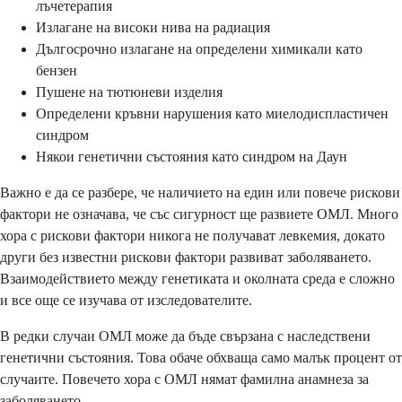
лъчетерапия
Излагане на високи нива на радиация
Дългосрочно излагане на определени химикали като
бензен
Пушене на тютюневи изделия
Определени кръвни нарушения като миелодиспластичен
синдром
Някои генетични състояния като синдром на Даун
Важно е да се разбере, че наличието на един или повече рискови
фактори не означава, че със сигурност ще развиете ОМЛ. Много
хора с рискови фактори никога не получават левкемия, докато
други без известни рискови фактори развиват заболяването.
Взаимодействието между генетиката и околната среда е сложно
и все още се изучава от изследователите.
В редки случаи ОМЛ може да бъде свързана с наследствени
генетични състояния. Това обаче обхваща само малък процент от
случаите. Повечето хора с ОМЛ нямат фамилна анамнеза за
заболяването.