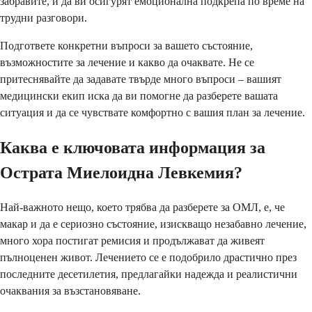
забравите, и да ви осигурят емоционална подкрепа по време на
трудни разговори.
Подгответе конкретни въпроси за вашето състояние,
възможностите за лечение и какво да очаквате. Не се
притеснявайте да задавате твърде много въпроси – вашият
медицински екип иска да ви помогне да разберете вашата
ситуация и да се чувствате комфортно с вашия план за лечение.
Каква е ключовата информация за
Острата Миелоидна Левкемия?
Най-важното нещо, което трябва да разберете за ОМЛ, е, че
макар и да е сериозно състояние, изискващо незабавно лечение,
много хора постигат ремисия и продължават да живеят
пълноценен живот. Лечението се е подобрило драстично през
последните десетилетия, предлагайки надежда и реалистични
очаквания за възстановяване.