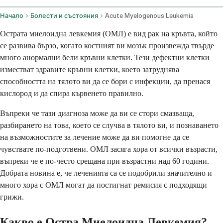
Начало
Болести и състояния
Acute Myelogenous Leukemia
Острата миелоидна левкемия (ОМЛ) е вид рак на кръвта, който
се развива бързо, когато костният ви мозък произвежда твърде
много анормални бели кръвни клетки. Тези дефектни клетки
изместват здравите кръвни клетки, което затруднява
способността на тялото ви да се бори с инфекции, да пренася
кислород и да спира кървенето правилно.
Въпреки че тази диагноза може да ви се стори смазваща,
разбирането на това, което се случва в тялото ви, и познаването
на възможностите за лечение може да ви помогне да се
чувствате по-подготвени. ОМЛ засяга хора от всички възрасти,
въпреки че е по-често срещана при възрастни над 60 години.
Добрата новина е, че леченията са се подобрили значително и
много хора с ОМЛ могат да постигнат ремисия с подходящи
грижи.
Какво е Остра Миелоидна Левкемия?