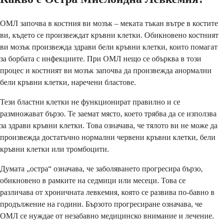
ОМЛ започва в костния ви мозък – меката тъкан вътре в костите
ви, където се произвеждат кръвни клетки. Обикновено костният
ви мозък произвежда здрави бели кръвни клетки, които помагат
за борбата с инфекциите. При ОМЛ нещо се обърква в този
процес и костният ви мозък започва да произвежда анормални
бели кръвни клетки, наречени бластове.
Тези бластни клетки не функционират правилно и се
размножават бързо. Те заемат място, което трябва да се използва
за здрави кръвни клетки. Това означава, че тялото ви не може да
произвежда достатъчно нормални червени кръвни клетки, бели
кръвни клетки или тромбоцити.
Думата „остра“ означава, че заболяването прогресира бързо,
обикновено в рамките на седмици или месеци. Това се
различава от хроничната левкемия, която се развива по-бавно в
продължение на години. Бързото прогресиране означава, че
ОМЛ се нуждае от незабавно медицинско внимание и лечение.