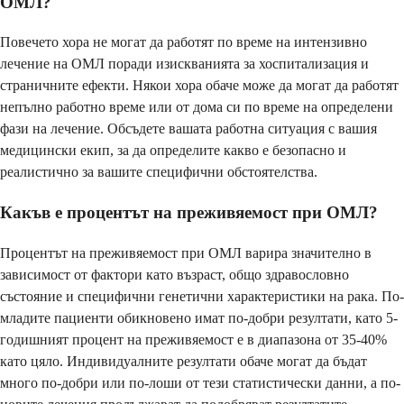
ОМЛ?
Повечето хора не могат да работят по време на интензивно
лечение на ОМЛ поради изискванията за хоспитализация и
страничните ефекти. Някои хора обаче може да могат да работят
непълно работно време или от дома си по време на определени
фази на лечение. Обсъдете вашата работна ситуация с вашия
медицински екип, за да определите какво е безопасно и
реалистично за вашите специфични обстоятелства.
Какъв е процентът на преживяемост при ОМЛ?
Процентът на преживяемост при ОМЛ варира значително в
зависимост от фактори като възраст, общо здравословно
състояние и специфични генетични характеристики на рака. По-
младите пациенти обикновено имат по-добри резултати, като 5-
годишният процент на преживяемост е в диапазона от 35-40%
като цяло. Индивидуалните резултати обаче могат да бъдат
много по-добри или по-лоши от тези статистически данни, а по-