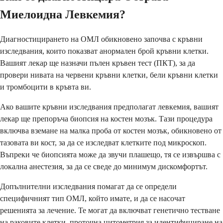
Миелоидна Левкемия?
Диагностицирането на ОМЛ обикновено започва с кръвни
изследвания, които показват анормален брой кръвни клетки.
Вашият лекар ще назначи пълен кръвен тест (ПКТ), за да
провери нивата на червени кръвни клетки, бели кръвни клетки
и тромбоцити в кръвта ви.
Ако вашите кръвни изследвания предполагат левкемия, вашият
лекар ще препоръча биопсия на костен мозък. Тази процедура
включва вземане на малка проба от костен мозък, обикновено от
тазовата ви кост, за да се изследват клетките под микроскоп.
Въпреки че биопсията може да звучи плашещо, тя се извършва с
локална анестезия, за да се сведе до минимум дискомфортът.
Допълнителни изследвания помагат да се определи
специфичният тип ОМЛ, който имате, и да се насочат
решенията за лечение. Те могат да включват генетично тестване
на раковите клетки, проточна цитометрия за идентифициране на