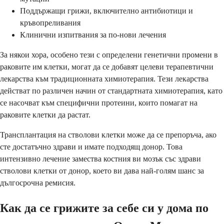
Поддържащи грижи, включително антибиотици и
кръвопреливания
Клинични изпитвания за по-нови лечения
За някои хора, особено тези с определени генетични промени в
раковите им клетки, могат да се добавят целеви терапевтични
лекарства към традиционната химиотерапия. Тези лекарства
действат по различен начин от стандартната химиотерапия, като
се насочват към специфични протеини, които помагат на
раковите клетки да растат.
Трансплантация на стволови клетки може да се препоръча, ако
сте достатъчно здрави и имате подходящ донор. Това
интензивно лечение замества костния ви мозък със здрави
стволови клетки от донор, което ви дава най-голям шанс за
дългосрочна ремисия.
Как да се грижите за себе си у дома по