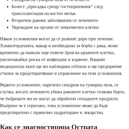
Болест „присадка срещу гостоприемник“ след
трансплантация на костен мозък
Вторични ракови заболявания от лечението
Увреждане на органи от левкемични клетки
Някои усложнения могат да се развият дори при лечение.
Химиотерапията, макар и необходима за борба с рака, може
временно да намали още повече броя на кръвните клетки,
увеличавайки риска от инфекции и кървене. Вашият
медицински екип ще ви наблюдава отблизо и ще предприеме
стъпки за предотвратяване и управление на тези усложнения.
Рядкото усложнение, наречено синдром на туморна лиза, се
случва, когато лечението убива раковите клетки толкова бързо,
че бъбреците ви не могат да обработят отпадните продукти.
Въпреки че е сериозно, това усложнение може да бъде
предотвратено с правилно хидратиране и лекарства.
Как се диагностицира Острата