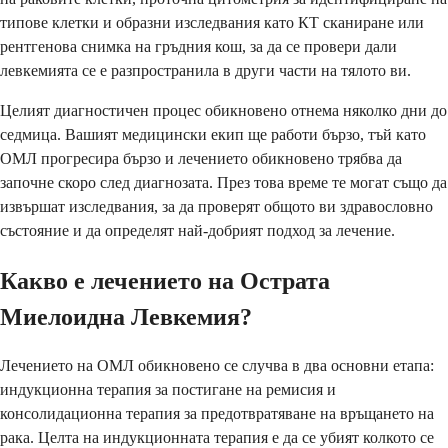
типове клетки и образни изследвания като КТ сканиране или
рентгенова снимка на гръдния кош, за да се провери дали
левкемията се е разпространила в други части на тялото ви.
Целият диагностичен процес обикновено отнема няколко дни до
седмица. Вашият медицински екип ще работи бързо, тъй като
ОМЛ прогресира бързо и лечението обикновено трябва да
започне скоро след диагнозата. През това време те могат също да
извършат изследвания, за да проверят общото ви здравословно
състояние и да определят най-добрият подход за лечение.
Какво е лечението на Острата
Миелоидна Левкемия?
Лечението на ОМЛ обикновено се случва в два основни етапа:
индукционна терапия за постигане на ремисия и
консолидационна терапия за предотвратяване на връщането на
рака. Целта на индукционната терапия е да се убият колкото се