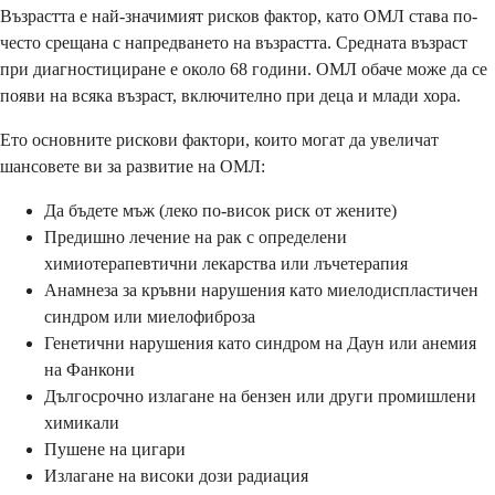
Възрастта е най-значимият рисков фактор, като ОМЛ става по-
често срещана с напредването на възрастта. Средната възраст
при диагностициране е около 68 години. ОМЛ обаче може да се
появи на всяка възраст, включително при деца и млади хора.
Ето основните рискови фактори, които могат да увеличат
шансовете ви за развитие на ОМЛ:
Да бъдете мъж (леко по-висок риск от жените)
Предишно лечение на рак с определени
химиотерапевтични лекарства или лъчетерапия
Анамнеза за кръвни нарушения като миелодиспластичен
синдром или миелофиброза
Генетични нарушения като синдром на Даун или анемия
на Фанкони
Дългосрочно излагане на бензен или други промишлени
химикали
Пушене на цигари
Излагане на високи дози радиация