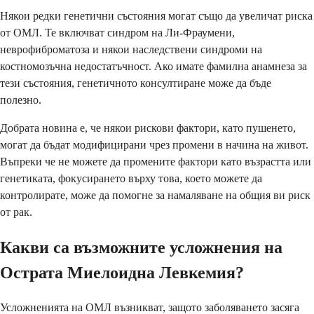
Някои редки генетични състояния могат също да увеличат риска
от ОМЛ. Те включват синдром на Ли-Фраумени,
неврофиброматоза и някои наследствени синдроми на
костномозъчна недостатъчност. Ако имате фамилна анамнеза за
тези състояния, генетичното консултиране може да бъде
полезно.
Добрата новина е, че някои рискови фактори, като пушенето,
могат да бъдат модифицирани чрез промени в начина на живот.
Въпреки че не можете да промените фактори като възрастта или
генетиката, фокусирането върху това, което можете да
контролирате, може да помогне за намаляване на общия ви риск
от рак.
Какви са възможните усложнения на
Острата Миелоидна Левкемия?
Усложненията на ОМЛ възникват, защото заболяването засяга