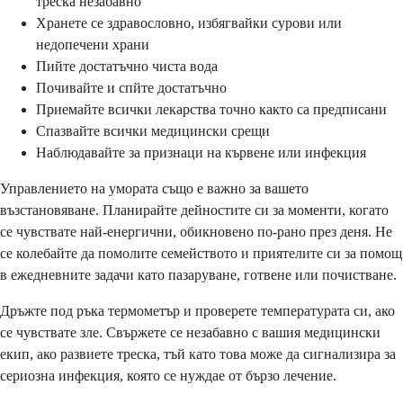
треска незабавно
Хранете се здравословно, избягвайки сурови или
недопечени храни
Пийте достатъчно чиста вода
Почивайте и спйте достатъчно
Приемайте всички лекарства точно както са предписани
Спазвайте всички медицински срещи
Наблюдавайте за признаци на кървене или инфекция
Управлението на умората също е важно за вашето
възстановяване. Планирайте дейностите си за моменти, когато
се чувствате най-енергични, обикновено по-рано през деня. Не
се колебайте да помолите семейството и приятелите си за помощ
в ежедневните задачи като пазаруване, готвене или почистване.
Дръжте под ръка термометър и проверете температурата си, ако
се чувствате зле. Свържете се незабавно с вашия медицински
екип, ако развиете треска, тъй като това може да сигнализира за
сериозна инфекция, която се нуждае от бързо лечение.