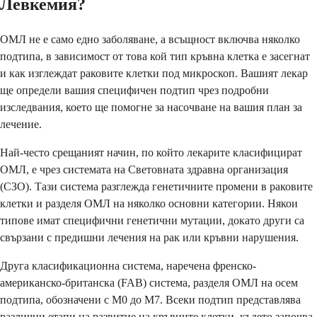
Левкемия?
ОМЛ не е само едно заболяване, а всъщност включва няколко
подтипа, в зависимост от това кой тип кръвна клетка е засегнат
и как изглеждат раковите клетки под микроскоп. Вашият лекар
ще определи вашия специфичен подтип чрез подробни
изследвания, което ще помогне за насочване на вашия план за
лечение.
Най-често срещаният начин, по който лекарите класифицират
ОМЛ, е чрез системата на Световната здравна организация
(СЗО). Тази система разглежда генетичните промени в раковите
клетки и разделя ОМЛ на няколко основни категории. Някои
типове имат специфични генетични мутации, докато други са
свързани с предишни лечения на рак или кръвни нарушения.
Друга класификационна система, наречена френско-
американско-британска (FAB) система, разделя ОМЛ на осем
подтипа, обозначени с M0 до M7. Всеки подтип представлява
различни етапи на развитие на кръвните клетки, където започва