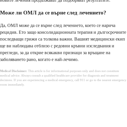
новите лечения продължават да подобряват резултатите.
Може ли ОМЛ да се върне след лечението?
Да, ОМЛ може да се върне след лечението, което се нарича
рецидив. Ето защо консолидационната терапия и дългосрочните
последващи грижи са толкова важни. Вашият медицински екип
ще ви наблюдава отблизо с редовни кръвни изследвания и
прегледи, за да открие всякакви признаци за връщане на
заболяването рано, когато е най-лечимо.
Medical Disclaimer:
This article is for informational purposes only and does not constitute
medical advice. Always consult a qualified healthcare provider for diagnosis and treatment
decisions. If you are experiencing a medical emergency, call 911 or go to the nearest emergency
room immediately.