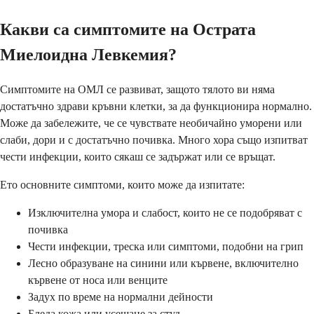
Какви са симптомите на Острата
Миелоидна Левкемия?
Симптомите на ОМЛ се развиват, защото тялото ви няма
достатъчно здрави кръвни клетки, за да функционира нормално.
Може да забележите, че се чувствате необичайно уморени или
слаби, дори и с достатъчно почивка. Много хора също изпитват
чести инфекции, които сякаш се задържат или се връщат.
Ето основните симптоми, които може да изпитате:
Изключителна умора и слабост, които не се подобряват с
почивка
Чести инфекции, треска или симптоми, подобни на грип
Лесно образуване на синини или кървене, включително
кървене от носа или венците
Задух по време на нормални дейности
Бледа кожа или усещане за студ