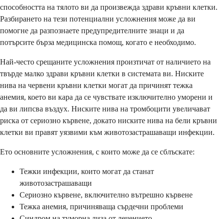
способността на тялото ви да произвежда здрави кръвни клетки.
Разбирането на тези потенциални усложнения може да ви
помогне да разпознаете предупредителните знаци и да
потърсите бърза медицинска помощ, когато е необходимо.
Най-често срещаните усложнения произтичат от наличието на
твърде малко здрави кръвни клетки в системата ви. Ниските
нива на червени кръвни клетки могат да причинят тежка
анемия, което ви кара да се чувствате изключително уморени и
да ви липсва въздух. Ниските нива на тромбоцити увеличават
риска от сериозно кървене, докато ниските нива на бели кръвни
клетки ви правят уязвими към животозастрашаващи инфекции.
Ето основните усложнения, с които може да се сблъскате:
Тежки инфекции, които могат да станат
животозастрашаващи
Сериозно кървене, включително вътрешно кървене
Тежка анемия, причиняваща сърдечни проблеми
Синдром на туморна лиза от лечението