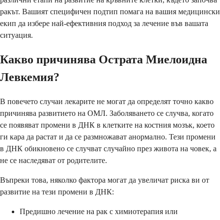
ракът. Вашият специфичен подтип помага на вашия медицински
екип да избере най-ефективния подход за лечение във вашата
ситуация.
Какво причинява Острата Миелоидна
Левкемия?
В повечето случаи лекарите не могат да определят точно какво
причинява развитието на ОМЛ. Заболяването се случва, когато
се появяват промени в ДНК в клетките на костния мозък, което
ги кара да растат и да се размножават анормално. Тези промени
в ДНК обикновено се случват случайно през живота на човек, а
не се наследяват от родителите.
Въпреки това, няколко фактора могат да увеличат риска ви от
развитие на тези промени в ДНК:
Предишно лечение на рак с химиотерапия или