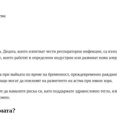
ема
. Децата, които изпитват чести респираторни инфекции, са изл
е, които работят в определени индустрии или развиват нови але
а при майката по време на бременност, преждевременно раждане
ъщо могат да повлияят на развитието на астма при някои хора.
е да намалите риска си, като поддържате здравословно тегло, и
можно.
мата?