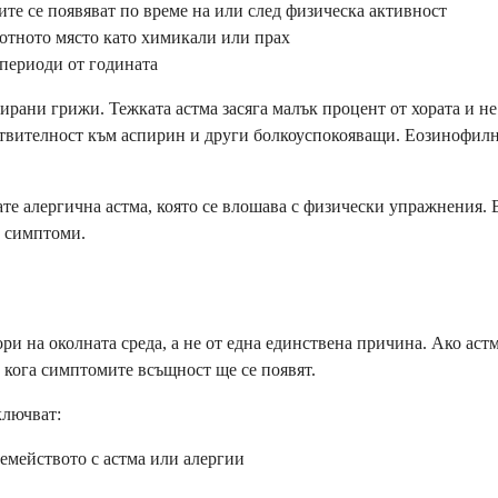
те се появяват по време на или след физическа активност
ботното място като химикали или прах
 периоди от годината
рани грижи. Тежката астма засяга малък процент от хората и не
вствителност към аспирин и други болкоуспокояващи. Еозинофил
те алергична астма, която се влошава с физически упражнения. 
е симптоми.
и на околната среда, а не от една единствена причина. Ако астм
и кога симптомите всъщност ще се появят.
ключват:
емейството с астма или алергии