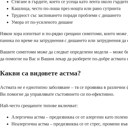
Стягане в гърдите, което се усеща като лента около гърдит
Кашлица, често по-лоша през нощта или рано сутринта
Трудност със заспиването поради проблеми с дишането
Умора от по-усиленото дишане
Някои хора изпитват и по-рядко срещани симптоми, които може д
паника по време на затруднения с дишането или затруднения да 
Вашите симптоми може да следват определени модели – може би 
да помогне на Вас и Вашия лекар да разберете по-добре астмата 
Какви са видовете астма?
Астмата не е еднотипно заболяване – тя се проявява в различни
Ви помогне да управлявате състоянието си по-ефективно.
Най-често срещаните типове включват:
Алергична астма – предизвиква се от алергени като поле
Неалергична астма – предизвиква се от стрес, промени въ