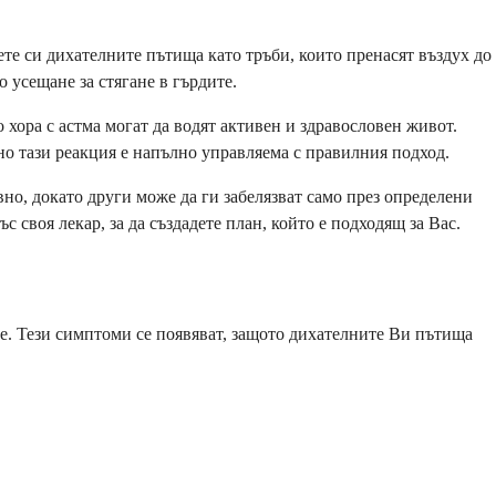
те си дихателните пътища като тръби, които пренасят въздух до
о усещане за стягане в гърдите.
о хора с астма могат да водят активен и здравословен живот.
но тази реакция е напълно управляема с правилния подход.
вно, докато други може да ги забелязват само през определени
 своя лекар, за да създадете план, който е подходящ за Вас.
те. Тези симптоми се появяват, защото дихателните Ви пътища