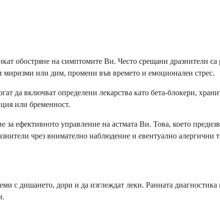
викат обостряне на симптомите Ви. Често срещани дразнители са
 миризми или дим, промени във времето и емоционален стрес.
огат да включват определени лекарства като бета-блокери, хран
ация или бременност.
 за ефективното управление на астмата Ви. Това, което предизви
азнители чрез внимателно наблюдение и евентуално алергични т
еми с дишането, дори и да изглеждат леки. Ранната диагностика 
и.