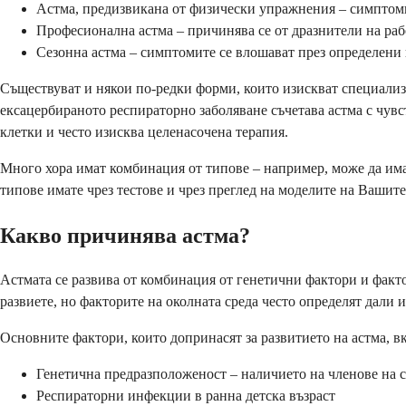
Астма, предизвикана от физически упражнения – симптоми
Професионална астма – причинява се от дразнители на ра
Сезонна астма – симптомите се влошават през определени
Съществуват и някои по-редки форми, които изискват специализи
ексацербираното респираторно заболяване съчетава астма с чу
клетки и често изисква целенасочена терапия.
Много хора имат комбинация от типове – например, може да има
типове имате чрез тестове и чрез преглед на моделите на Вашит
Какво причинява астма?
Астмата се развива от комбинация от генетични фактори и фактор
развиете, но факторите на околната среда често определят дали 
Основните фактори, които допринасят за развитието на астма, в
Генетична предразположеност – наличието на членове на с
Респираторни инфекции в ранна детска възраст