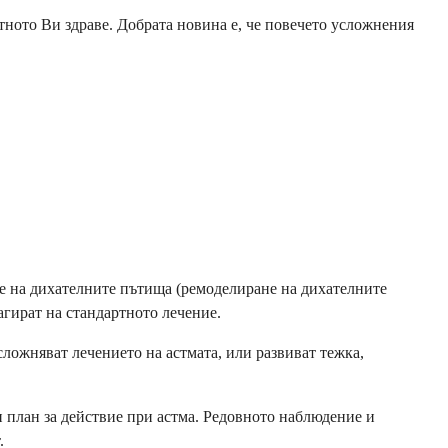
тното Ви здраве. Добрата новина е, че повечето усложнения
не на дихателните пътища (ремоделиране на дихателните
агират на стандартното лечение.
ожняват лечението на астмата, или развиват тежка,
н план за действие при астма. Редовното наблюдение и
.