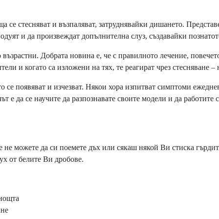
а се стесняват и възпаляват, затруднявайки дишането. Представе
 подуят и да произвеждат допълнителна слуз, създавайки познатот
о възрастни. Добрата новина е, че с правилното лечение, повечет
ли и когато са изложени на тях, те реагират чрез стесняване – 
то се появяват и изчезват. Някои хора изпитват симптоми ежедне
е да се научите да разпознавате своите модели и да работите със
че не можете да си поемете дъх или сякаш някой Ви стиска гърди
дух от белите Ви дробове.
 нощта
ане