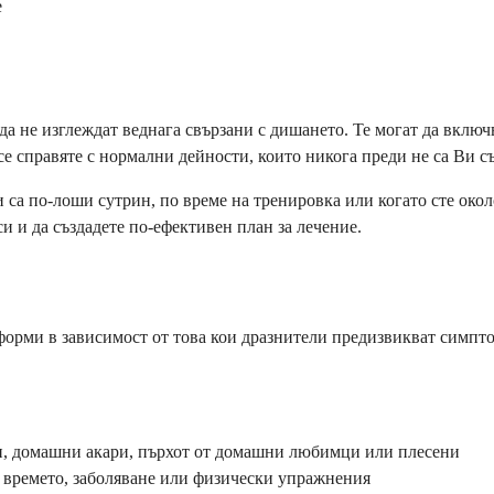
е
а не изглеждат веднага свързани с дишането. Те могат да включв
се справяте с нормални дейности, които никога преди не са Ви с
са по-лоши сутрин, по време на тренировка или когато сте око
си и да създадете по-ефективен план за лечение.
 форми в зависимост от това кои дразнители предизвикват симпто
ни, домашни акари, пърхот от домашни любимци или плесени
в времето, заболяване или физически упражнения