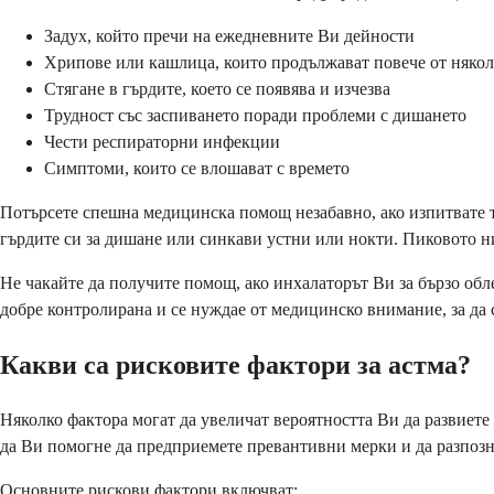
Задух, който пречи на ежедневните Ви дейности
Хрипове или кашлица, които продължават повече от някол
Стягане в гърдите, което се появява и изчезва
Трудност със заспиването поради проблеми с дишането
Чести респираторни инфекции
Симптоми, които се влошават с времето
Потърсете спешна медицинска помощ незабавно, ако изпитвате т
гърдите си за дишане или синкави устни или нокти. Пиковото 
Не чакайте да получите помощ, ако инхалаторът Ви за бързо обле
добре контролирана и се нуждае от медицинско внимание, за да 
Какви са рисковите фактори за астма?
Няколко фактора могат да увеличат вероятността Ви да развиете
да Ви помогне да предприемете превантивни мерки и да разпозн
Основните рискови фактори включват: