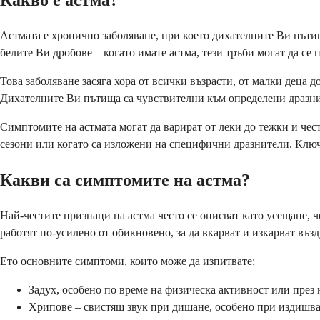
Какво е астма?
Астмата е хронично заболяване, при което дихателните Ви пътищ
белите Ви дробове – когато имате астма, тези тръби могат да се
Това заболяване засяга хора от всички възрасти, от малки деца д
Дихателните Ви пътища са чувствителни към определени дразните
Симптомите на астмата могат да варират от леки до тежки и чес
сезони или когато са изложени на специфични дразнители. Ключът 
Какви са симптомите на астма?
Най-честите признаци на астма често се описват като усещане, 
работят по-усилено от обикновено, за да вкарват и изкарват въз
Ето основните симптоми, които може да изпитвате:
Задух, особено по време на физическа активност или през
Хрипове – свистящ звук при дишане, особено при издишв