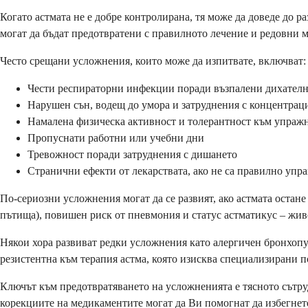
Когато астмата не е добре контролирана, тя може да доведе до 
могат да бъдат предотвратени с правилното лечение и редовни
Често срещани усложнения, които може да изпитвате, включват:
Чести респираторни инфекции поради възпалени дихател
Нарушен сън, водещ до умора и затруднения с концентрац
Намалена физическа активност и толерантност към упраж
Пропуснати работни или учебни дни
Тревожност поради затруднения с дишането
Странични ефекти от лекарствата, ако не са правилно упр
По-сериозни усложнения могат да се развият, ако астмата остан
пътища), повишен риск от пневмония и статус астматикус – жив
Някои хора развиват редки усложнения като алергичен бронхопу
резистентна към терапия астма, която изисква специализирани п
Ключът към предотвратяването на усложненията е тясното сътруд
корекциите на медикаментите могат да Ви помогнат да избегнет