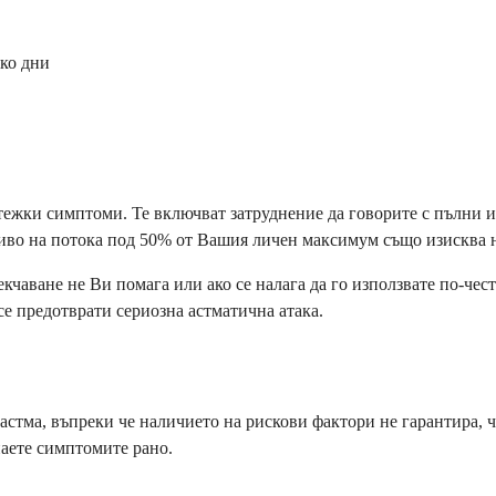
ко дни
ежки симптоми. Те включват затруднение да говорите с пълни из
ниво на потока под 50% от Вашия личен максимум също изисква 
кчаване не Ви помага или ако се налага да го използвате по-чест
се предотврати сериозна астматична атака.
 астма, въпреки че наличието на рискови фактори не гарантира, 
аете симптомите рано.