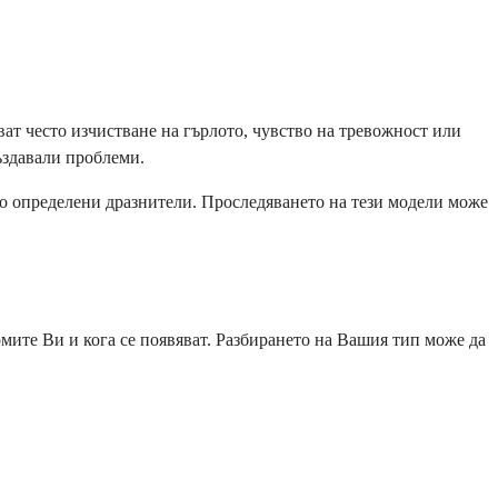
ат често изчистване на гърлото, чувство на тревожност или
ъздавали проблеми.
ло определени дразнители. Проследяването на тези модели може
мите Ви и кога се появяват. Разбирането на Вашия тип може да