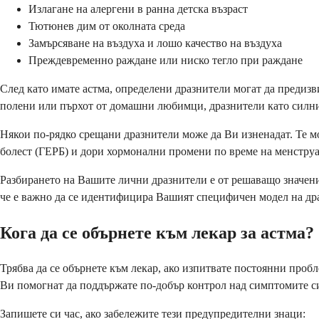
Излагане на алергени в ранна детска възраст
Тютюнев дим от околната среда
Замърсяване на въздуха и лошо качество на въздуха
Преждевременно раждане или ниско тегло при раждане
След като имате астма, определени дразнители могат да предиз
полени или пърхот от домашни любимци, дразнители като силни
Някои по-рядко срещани дразнители може да Ви изненадат. Те м
болест (ГЕРБ) и дори хормонални промени по време на менстру
Разбирането на Вашите лични дразнители е от решаващо значение
че е важно да се идентифицира Вашият специфичен модел на др
Кога да се обърнете към лекар за астма?
Трябва да се обърнете към лекар, ако изпитвате постоянни пробл
Ви помогнат да поддържате по-добър контрол над симптомите с
Запишете си час, ако забележите тези предупредителни знаци: