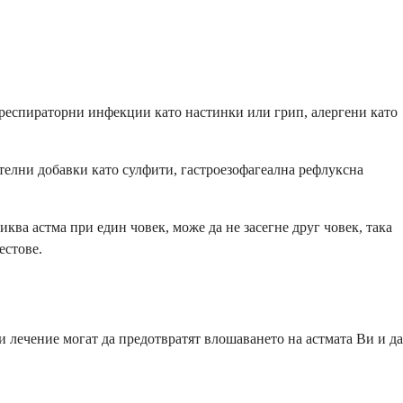
 респираторни инфекции като настинки или грип, алергени като
ителни добавки като сулфити, гастроезофагеална рефлуксна
ква астма при един човек, може да не засегне друг човек, така
естове.
и лечение могат да предотвратят влошаването на астмата Ви и да