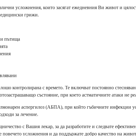
различни усложнения, които засягат ежедневния Ви живот и цялос
 медицински грижи.
ни пътища
ията
нения
авлявани
е лошо контролирана с времето. Те включват постоянно стеснява
отозастрашаващо състояние, при което астматичните атаки не ре
лмонарен аспергилоз (АБПА), при който гъбичните инфекции усл
одходи за лечение.
ничество с Вашия лекар, за да разработите и следвате ефективе
е повечето усложнения и да поддържате добро качество на живот