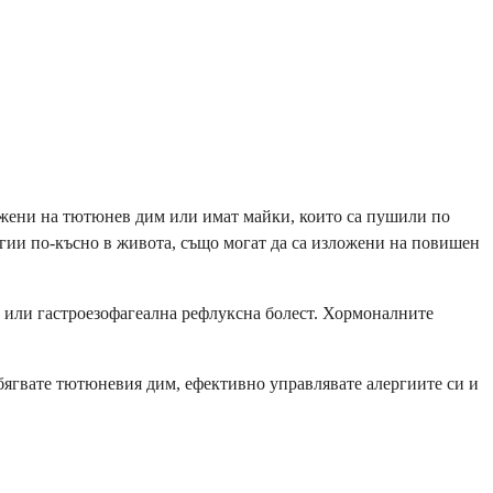
ожени на тютюнев дим или имат майки, които са пушили по
ргии по-късно в живота, също могат да са изложени на повишен
 или гастроезофагеална рефлуксна болест. Хормоналните
збягвате тютюневия дим, ефективно управлявате алергиите си и