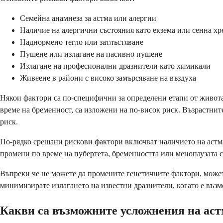
Семейна анамнеза за астма или алергии
Наличие на алергични състояния като екзема или сенна хр
Наднормено тегло или затлъстяване
Пушене или излагане на пасивно пушене
Излагане на професионални дразнители като химикали
Живеене в райони с високо замърсяване на въздуха
Някои фактори са по-специфични за определени етапи от живота
време на бременност, са изложени на по-висок риск. Възрастнит
риск.
По-рядко срещани рискови фактори включват наличието на астм
промени по време на пубертета, бременността или менопаузата с
Въпреки че не можете да промените генетичните фактори, может
минимизирате излагането на известни дразнители, когато е въз
Какви са възможните усложнения на аст