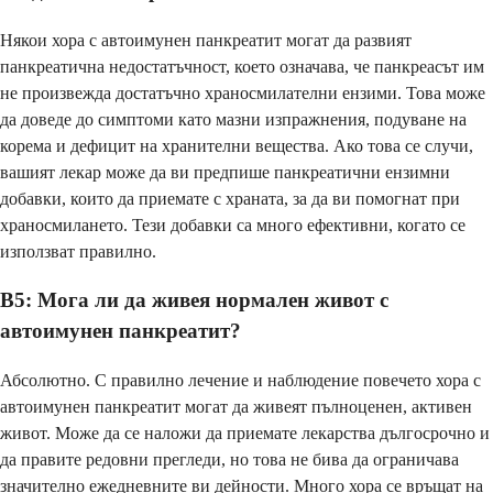
Някои хора с автоимунен панкреатит могат да развият
панкреатична недостатъчност, което означава, че панкреасът им
не произвежда достатъчно храносмилателни ензими. Това може
да доведе до симптоми като мазни изпражнения, подуване на
корема и дефицит на хранителни вещества. Ако това се случи,
вашият лекар може да ви предпише панкреатични ензимни
добавки, които да приемате с храната, за да ви помогнат при
храносмилането. Тези добавки са много ефективни, когато се
използват правилно.
В5: Мога ли да живея нормален живот с
автоимунен панкреатит?
Абсолютно. С правилно лечение и наблюдение повечето хора с
автоимунен панкреатит могат да живеят пълноценен, активен
живот. Може да се наложи да приемате лекарства дългосрочно и
да правите редовни прегледи, но това не бива да ограничава
значително ежедневните ви дейности. Много хора се връщат на