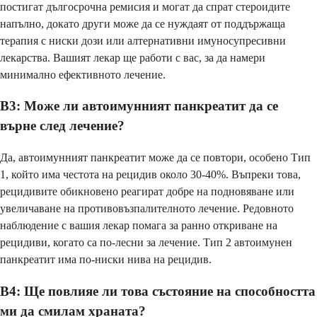
постигат дългосрочна ремисия и могат да спрат стероидите
напълно, докато други може да се нуждаят от поддържаща
терапия с ниски дози или алтернативни имуносупресивни
лекарства. Вашият лекар ще работи с вас, за да намери
минимално ефективното лечение.
В3: Може ли автоимунният панкреатит да се
върне след лечение?
Да, автоимунният панкреатит може да се повтори, особено Тип
1, който има честота на рецидив около 30-40%. Въпреки това,
рецидивите обикновено реагират добре на подновяване или
увеличаване на противовъзпалителното лечение. Редовното
наблюдение с вашия лекар помага за ранно откриване на
рецидиви, когато са по-лесни за лечение. Тип 2 автоимунен
панкреатит има по-ниски нива на рецидив.
В4: Ще повлияе ли това състояние на способността
ми да смилам храната?