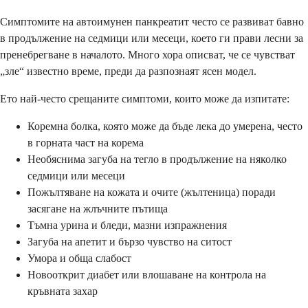
Симптомите на автоимунен панкреатит често се развиват бавно
в продължение на седмици или месеци, което ги прави лесни за
пренебрегване в началото. Много хора описват, че се чувстват
„зле“ известно време, преди да разпознаят ясен модел.
Ето най-често срещаните симптоми, които може да изпитате:
Коремна болка, която може да бъде лека до умерена, често
в горната част на корема
Необяснима загуба на тегло в продължение на няколко
седмици или месеци
Пожълтяване на кожата и очите (жълтеница) поради
засягане на жлъчните пътища
Тъмна урина и бледи, мазни изпражнения
Загуба на апетит и бързо чувство на ситост
Умора и обща слабост
Новооткрит диабет или влошаване на контрола на
кръвната захар