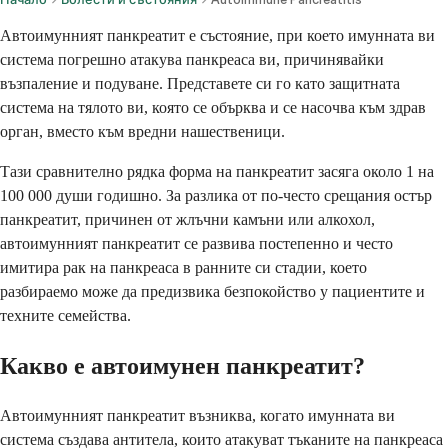
Автоимунният панкреатит е състояние, при което имунната ви
система погрешно атакува панкреаса ви, причинявайки
възпаление и подуване. Представете си го като защитната
система на тялото ви, която се обърква и се насочва към здрав
орган, вместо към вредни нашественици.
Тази сравнително рядка форма на панкреатит засяга около 1 на
100 000 души годишно. За разлика от по-често срещания остър
панкреатит, причинен от жлъчни камъни или алкохол,
автоимунният панкреатит се развива постепенно и често
имитира рак на панкреаса в ранните си стадии, което
разбираемо може да предизвика безпокойство у пациентите и
техните семейства.
Какво е автоимунен панкреатит?
Автоимунният панкреатит възниква, когато имунната ви
система създава антитела, които атакуват тъканите на панкреаса