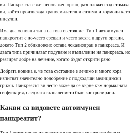
ви. Панкреасът е жизненоважен орган, разположен зад стомаха
ви, който произвежда храносмилателни ензими и хормони като
инсулин.
Има два основни типа на това състояние. Тип 1 автоимунен
панкреатит е по-често срещан и често засяга и други органи,
докато Тип 2 обикновено остава локализиран в панкреаса. И
двата типа причиняват подуване и възпаление на панкреаса, но
реагират добре на лечение, когато бъдат открити рано.
Добрата новина е, че това състояние е лечимо и много хора
изпитват значително подобрение с подходящи медицински
грижи. Панкреасът ви често може да се върне към нормалната
си функция, след като възпалението бъде контролирано.
Какви са видовете автоимунен
панкреатит?
Тип 1 автоимунен панкреатит е по-често срещаната форма,