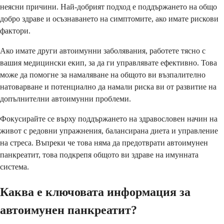
неясни причини. Най-добрият подход е поддържането на общо
добро здраве и осъзнаването на симптомите, ако имате рискови
фактори.
Ако имате други автоимунни заболявания, работете тясно с
вашия медицински екип, за да ги управлявате ефективно. Това
може да помогне за намаляване на общото ви възпалително
натоварване и потенциално да намали риска ви от развитие на
допълнителни автоимунни проблеми.
Фокусирайте се върху поддържането на здравословен начин на
живот с редовни упражнения, балансирана диета и управление
на стреса. Въпреки че това няма да предотврати автоимунен
панкреатит, това подкрепя общото ви здраве на имунната
система.
Каква е ключовата информация за
автоимунен панкреатит?