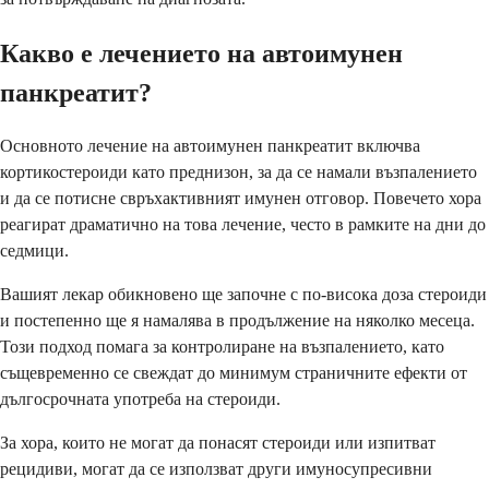
Какво е лечението на автоимунен
панкреатит?
Основното лечение на автоимунен панкреатит включва
кортикостероиди като преднизон, за да се намали възпалението
и да се потисне свръхактивният имунен отговор. Повечето хора
реагират драматично на това лечение, често в рамките на дни до
седмици.
Вашият лекар обикновено ще започне с по-висока доза стероиди
и постепенно ще я намалява в продължение на няколко месеца.
Този подход помага за контролиране на възпалението, като
същевременно се свеждат до минимум страничните ефекти от
дългосрочната употреба на стероиди.
За хора, които не могат да понасят стероиди или изпитват
рецидиви, могат да се използват други имуносупресивни