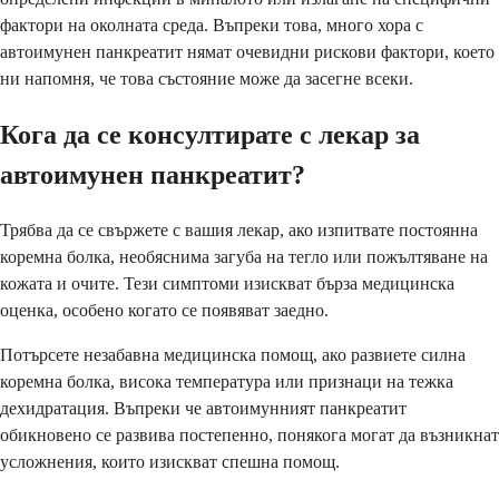
фактори на околната среда. Въпреки това, много хора с
автоимунен панкреатит нямат очевидни рискови фактори, което
ни напомня, че това състояние може да засегне всеки.
Кога да се консултирате с лекар за
автоимунен панкреатит?
Трябва да се свържете с вашия лекар, ако изпитвате постоянна
коремна болка, необяснима загуба на тегло или пожълтяване на
кожата и очите. Тези симптоми изискват бърза медицинска
оценка, особено когато се появяват заедно.
Потърсете незабавна медицинска помощ, ако развиете силна
коремна болка, висока температура или признаци на тежка
дехидратация. Въпреки че автоимунният панкреатит
обикновено се развива постепенно, понякога могат да възникнат
усложнения, които изискват спешна помощ.