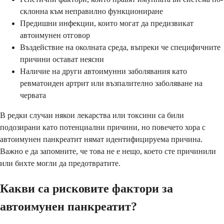
склонна към неправилно функциониране
Предишни инфекции, които могат да предизвикат
автоимунен отговор
Въздействие на околната среда, въпреки че специфичните
причини остават неясни
Наличие на други автоимунни заболявания като
ревматоиден артрит или възпалително заболяване на
червата
В редки случаи някои лекарства или токсини са били
подозирани като потенциални причини, но повечето хора с
автоимунен панкреатит нямат идентифицируема причина.
Важно е да запомните, че това не е нещо, което сте причинили
или бихте могли да предотвратите.
Какви са рисковите фактори за
автоимунен панкреатит?