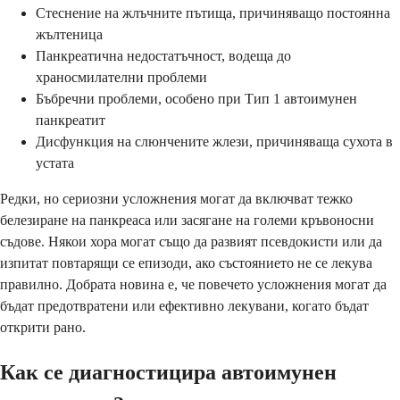
Стеснение на жлъчните пътища, причиняващо постоянна
жълтеница
Панкреатична недостатъчност, водеща до
храносмилателни проблеми
Бъбречни проблеми, особено при Тип 1 автоимунен
панкреатит
Дисфункция на слюнчените жлези, причиняваща сухота в
устата
Редки, но сериозни усложнения могат да включват тежко
белезиране на панкреаса или засягане на големи кръвоносни
съдове. Някои хора могат също да развият псевдокисти или да
изпитат повтарящи се епизоди, ако състоянието не се лекува
правилно. Добрата новина е, че повечето усложнения могат да
бъдат предотвратени или ефективно лекувани, когато бъдат
открити рано.
Как се диагностицира автоимунен