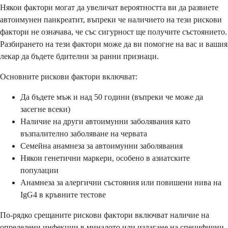
Някои фактори могат да увеличат вероятността ви да развиете
автоимунен панкреатит, въпреки че наличието на тези рискови
фактори не означава, че със сигурност ще получите състоянието.
Разбирането на тези фактори може да ви помогне на вас и вашия
лекар да бъдете бдителни за ранни признаци.
Основните рискови фактори включват:
Да бъдете мъж и над 50 години (въпреки че може да
засегне всеки)
Наличие на други автоимунни заболявания като
възпалително заболяване на червата
Семейна анамнеза за автоимунни заболявания
Някои генетични маркери, особено в азиатските
популации
Анамнеза за алергични състояния или повишени нива на
IgG4 в кръвните тестове
По-рядко срещаните рискови фактори включват наличие на
определени инфекции в миналото или излагане на специфични