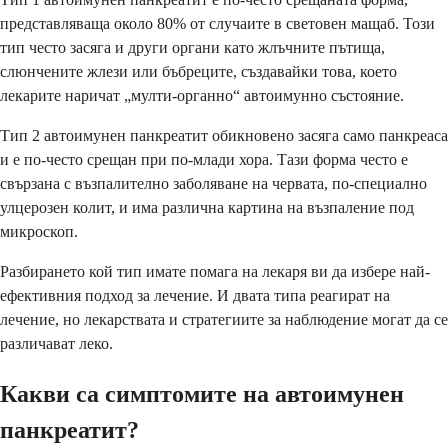
представляваща около 80% от случаите в световен мащаб. Този
тип често засяга и други органи като жлъчните пътища,
слюнчените жлези или бъбреците, създавайки това, което
лекарите наричат „мулти-органно“ автоимунно състояние.
Тип 2 автоимунен панкреатит обикновено засяга само панкреаса
и е по-често срещан при по-млади хора. Тази форма често е
свързана с възпалително заболяване на червата, по-специално
улцерозен колит, и има различна картина на възпаление под
микроскоп.
Разбирането кой тип имате помага на лекаря ви да избере най-
ефективния подход за лечение. И двата типа реагират на
лечение, но лекарствата и стратегиите за наблюдение могат да се
различават леко.
Какви са симптомите на автоимунен
панкреатит?