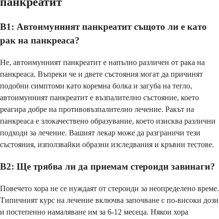
панкреатит
В1: Автоимунният панкреатит същото ли е като
рак на панкреаса?
Не, автоимунният панкреатит е напълно различен от рака на
панкреаса. Въпреки че и двете състояния могат да причинят
подобни симптоми като коремна болка и загуба на тегло,
автоимунният панкреатит е възпалително състояние, което
реагира добре на противовъзпалително лечение. Ракът на
панкреаса е злокачествено образувание, което изисква различни
подходи за лечение. Вашият лекар може да разграничи тези
състояния, използвайки образни изследвания и кръвни тестове.
В2: Ще трябва ли да приемам стероиди завинаги?
Повечето хора не се нуждаят от стероиди за неопределено време.
Типичният курс на лечение включва започване с по-високи дози
и постепенно намаляване им за 6-12 месеца. Някои хора