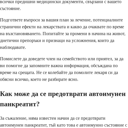
всички предишни медицински документи, свързани с вашето
състояние.
Подгответе въпроси за вашия план за лечение, потенциалните
странични ефекти на лекарствата и какво да очаквате по време
на възстановяването. Попитайте за промени в начина на живот,
диетични препоръки и признаци на усложнения, които да
наблюдавате.
Помислете да доведете член на семейството или приятел, за да
ви помогне да запомните важна информация, обсъждана по
време на срещата. Не се колебайте да помолите лекаря си да
обясни всичко, което не разбирате ясно.
Как може да се предотврати автоимунен
панкреатит?
За съжаление, няма известен начин да се предотврати
автоимунен панкреатит, тъй като това е автоимунно състояние с