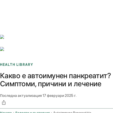
Benchmarks
Stories
FAQ
Sign up / Log in
HEALTH LIBRARY
Какво е автоимунен панкреатит?
Симптоми, причини и лечение
Последна актуализация
17 февруари 2025 г.
Начало
Болести и състояния
Autoimmune Pancreatitis