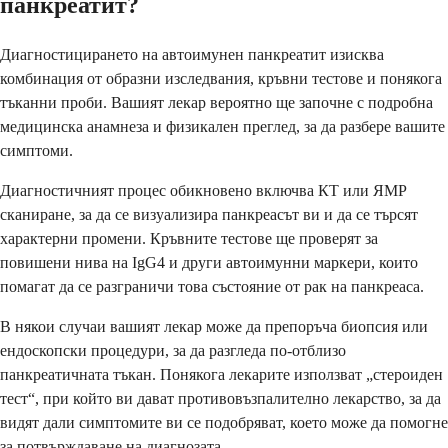
панкреатит?
Диагностицирането на автоимунен панкреатит изисква
комбинация от образни изследвания, кръвни тестове и понякога
тъканни проби. Вашият лекар вероятно ще започне с подробна
медицинска анамнеза и физикален преглед, за да разбере вашите
симптоми.
Диагностичният процес обикновено включва КТ или ЯМР
сканиране, за да се визуализира панкреасът ви и да се търсят
характерни промени. Кръвните тестове ще проверят за
повишени нива на IgG4 и други автоимунни маркери, които
помагат да се разграничи това състояние от рак на панкреаса.
В някои случаи вашият лекар може да препоръча биопсия или
ендоскопски процедури, за да разгледа по-отблизо
панкреатичната тъкан. Понякога лекарите използват „стероиден
тест“, при който ви дават противовъзпалително лекарство, за да
видят дали симптомите ви се подобряват, което може да помогне
за потвърждаване на диагнозата.