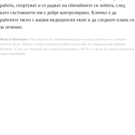
работа, спортуват и се радват на обичайните си хобита, след
като състоянието им е добре контролирано. Ключът е да
работите тясно с вашия медицински екип и да следвате плана си
за лечение.
Medical Disclaimer:
This article is for informational purposes only and does not constitute
medical advice. Always consult a qualified healthcare provider for diagnosis and treatment
decisions. If you are experiencing a medical emergency, call 911 or go to the nearest emergency
room immediately.