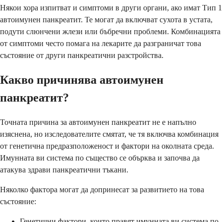
Някои хора изпитват и симптоми в други органи, ако имат Тип 1
автоимунен панкреатит. Те могат да включват сухота в устата,
подути слюнчени жлези или бъбречни проблеми. Комбинацията
от симптоми често помага на лекарите да разграничат това
състояние от други панкреатични разстройства.
Какво причинява автоимунен
панкреатит?
Точната причина за автоимунен панкреатит не е напълно
изяснена, но изследователите смятат, че тя включва комбинация
от генетична предразположеност и фактори на околната среда.
Имунната ви система по същество се обърква и започва да
атакува здрави панкреатични тъкани.
Няколко фактора могат да допринесат за развитието на това
състояние:
Генетични фактори, които правят имунната ви система по-