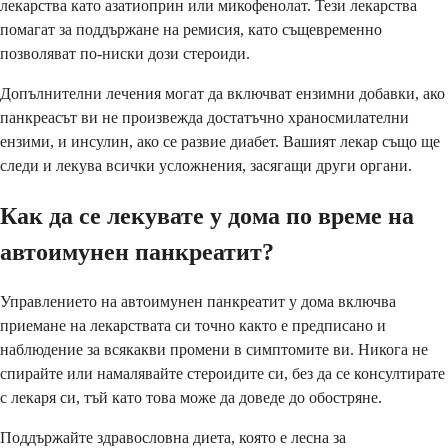
лекарства като азатиоприн или микофенолат. Тези лекарства
помагат за поддържане на ремисия, като същевременно
позволяват по-ниски дози стероиди.
Допълнителни лечения могат да включват ензимни добавки, ако
панкреасът ви не произвежда достатъчно храносмилателни
ензими, и инсулин, ако се развие диабет. Вашият лекар също ще
следи и лекува всички усложнения, засягащи други органи.
Как да се лекувате у дома по време на
автоимунен панкреатит?
Управлението на автоимунен панкреатит у дома включва
приемане на лекарствата си точно както е предписано и
наблюдение за всякакви промени в симптомите ви. Никога не
спирайте или намалявайте стероидите си, без да се консултирате
с лекаря си, тъй като това може да доведе до обостряне.
Поддържайте здравословна диета, която е лесна за