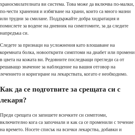
храносмилателната ви система. Това може да включва по-малки,
по-чести хранения и избягване на храни, които са много мазни
или трудни за смилане. Поддържайте добра хидратация и
помислете за водене на дневник на симптомите, за да следите
напредъка си.
Следете за признаци на усложнения като влошаване на
коремната болка, новооткрити симптоми на диабет или промени
в цвета на кожата ви. Редовните последващи прегледи са от
решаващо значение за наблюдение на вашия отговор на
лечението и коригиране на лекарствата, когато е необходимо.
Как да се подготвите за срещата си с
лекаря?
Преди срещата си запишете всичките си симптоми,
включително кога са започнали и как са се променили с течение
на времето. Носете списък на всички лекарства, добавки и