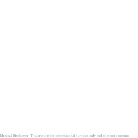
Ще имам ли хронична болка в ръката, след като
костта е напълно зараснала?
Medical Disclaimer:
This article is for informational purposes only and does not constitute