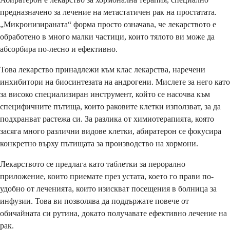
предназначено за лечение на метастатичен рак на простатата.
„Микронизираната“ форма просто означава, че лекарството е
обработено в много малки частици, които тялото ви може да
абсорбира по-лесно и ефективно.
Това лекарство принадлежи към клас лекарства, наречени
инхибитори на биосинтезата на андрогени. Мислете за него като
за високо специализиран инструмент, който се насочва към
специфичните пътища, които раковите клетки използват, за да
подхранват растежа си. За разлика от химиотерапията, която
засяга много различни видове клетки, абиратерон се фокусира
конкретно върху пътищата за производство на хормони.
Лекарството се предлага като таблетки за перорално
приложение, които приемате през устата, което го прави по-
удобно от леченията, които изискват посещения в болница за
инфузии. Това ви позволява да поддържате повече от
обичайната си рутина, докато получавате ефективно лечение на
рак.