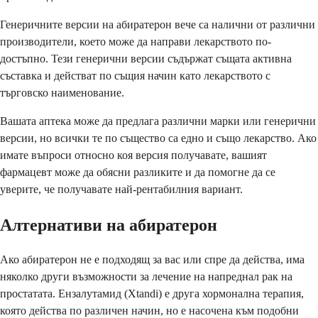
Генеричните версии на абиратерон вече са налични от различни
производители, което може да направи лекарството по-
достъпно. Тези генерични версии съдържат същата активна
съставка и действат по същия начин като лекарството с
търговско наименование.
Вашата аптека може да предлага различни марки или генерични
версии, но всички те по същество са едно и също лекарство. Ако
имате въпроси относно коя версия получавате, вашият
фармацевт може да обясни разликите и да помогне да се
уверите, че получавате най-рентабилния вариант.
Алтернативи на абиратерон
Ако абиратерон не е подходящ за вас или спре да действа, има
няколко други възможности за лечение на напреднал рак на
простатата. Ензалутамид (Xtandi) е друга хормонална терапия,
която действа по различен начин, но е насочена към подобни