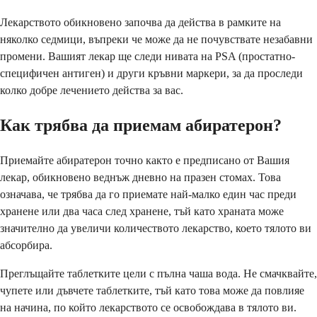
Лекарството обикновено започва да действа в рамките на
няколко седмици, въпреки че може да не почувствате незабавни
промени. Вашият лекар ще следи нивата на PSA (простатно-
специфичен антиген) и други кръвни маркери, за да проследи
колко добре лечението действа за вас.
Как трябва да приемам абиратерон?
Приемайте абиратерон точно както е предписано от Вашия
лекар, обикновено веднъж дневно на празен стомах. Това
означава, че трябва да го приемате най-малко един час преди
хранене или два часа след хранене, тъй като храната може
значително да увеличи количеството лекарство, което тялото ви
абсорбира.
Преглъщайте таблетките цели с пълна чаша вода. Не смачквайте,
чупете или дъвчете таблетките, тъй като това може да повлияе
на начина, по който лекарството се освобождава в тялото ви.