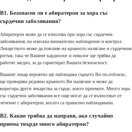
В1. Безопасен ли е абиратерон за хора със
сърдечни заболявания?
Абиратерон може да се използва при хора със сърдечни
заболявания, но изисква внимателно наблюдение и контрол.
Лекарството може да повлияе на кръвното налягане и сърдечния
ритъм, така че Вашият кардиолог и онколог ще трябва да
работят заедно, за да гарантират Вашата безопасност.
Вашият лекар вероятно ще наблюдава сърцето Ви по-отблизо,
ще проверява редовно кръвното Ви налягане и може да
коригира други лекарства за сърце, които приемате. Много хора
със сърдечни заболявания все още могат да се възползват от
лечение с абиратерон, когато са правилно наблюдавани.
В2. Какво трябва да направя, ако случайно
приема твърде много абиратерон?