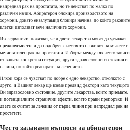
напреднал рак на простатата, но те действат по малко по-
различен начин. Абиратерон блокира производството на
хормони, докато ензалутамид блокира начина, по който раковите
клетки използват вече наличните хормони.
Изследванията показват, че и двете лекарства могат да удължат
преживяемостта и да подобрят качеството на живот на мъжете с
метастатичен рак на простатата. Изборът между тях често зависи
от вашата конкретна ситуация, други здравословни състояния и
начина, по който реагирате на лечението.
Някои хора се чувстват по-добре с едно лекарство, отколкото с
друго, и Вашият лекар ще вземе предвид фактори като текущото
Ви здравословно състояние, другите лекарства, които приемате,
и потенциалните странични ефекти, когато прави препоръки. И
двете се считат за лечения от първа линия при напреднал рак на
простатата.
Често задавани въпроси за абиратерон