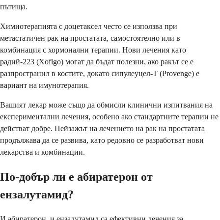
пътища.
Химиотерапията с доцетаксел често се използва при
метастатичен рак на простатата, самостоятелно или в
комбинация с хормонални терапии. Нови лечения като
радий-223 (Xofigo) могат да бъдат полезни, ако ракът се е
разпространил в костите, докато сипулеуцел-T (Provenge) е
вариант на имунотерапия.
Вашият лекар може също да обмисли клинични изпитвания на
експериментални лечения, особено ако стандартните терапии не
действат добре. Пейзажът на лечението на рак на простатата
продължава да се развива, като редовно се разработват нови
лекарства и комбинации.
По-добър ли е абиратерон от
ензалутамид?
И абиратерон, и ензалутамид са ефективни лечения за