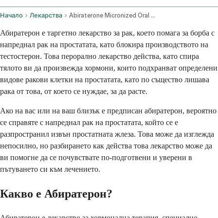
Начало
Лекарства
Abiraterone Micronized Oral Route
Абиратерон е таргетно лекарство за рак, което помага за борба с
напреднал рак на простатата, като блокира производството на
тестостерон. Това перорално лекарство действа, като спира
тялото ви да произвежда хормони, които подхранват определени
видове ракови клетки на простатата, като по същество лишава
рака от това, от което се нуждае, за да расте.
Ако на вас или на ваш близък е предписан абиратерон, вероятно
се справяте с напреднал рак на простатата, който се е
разпространил извън простатната жлеза. Това може да изглежда
непосилно, но разбирането как действа това лекарство може да
ви помогне да се почувствате по-подготвени и уверени в
пътуването си към лечението.
Какво е Абиратерон?
Абиратерон е лекарство за хормонална терапия, специално