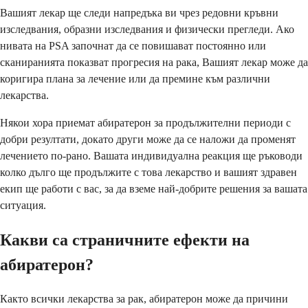
Вашият лекар ще следи напредъка ви чрез редовни кръвни
изследвания, образни изследвания и физически прегледи. Ако
нивата на PSA започнат да се повишават постоянно или
сканиранията показват прогресия на рака, Вашият лекар може да
коригира плана за лечение или да премине към различни
лекарства.
Някои хора приемат абиратерон за продължителни периоди с
добри резултати, докато други може да се наложи да променят
лечението по-рано. Вашата индивидуална реакция ще ръководи
колко дълго ще продължите с това лекарство и вашият здравен
екип ще работи с вас, за да вземе най-добрите решения за вашата
ситуация.
Какви са страничните ефекти на
абиратерон?
Както всички лекарства за рак, абиратерон може да причини