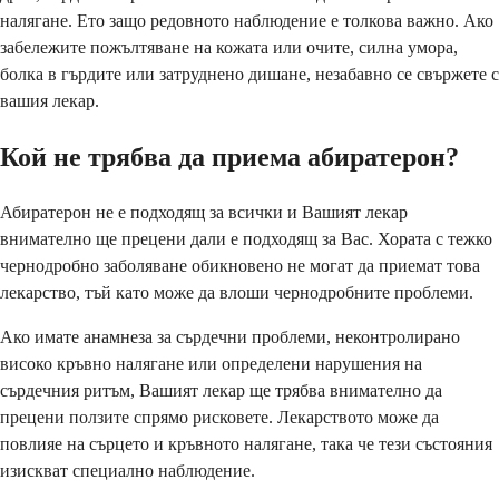
налягане. Ето защо редовното наблюдение е толкова важно. Ако
забележите пожълтяване на кожата или очите, силна умора,
болка в гърдите или затруднено дишане, незабавно се свържете с
вашия лекар.
Кой не трябва да приема абиратерон?
Абиратерон не е подходящ за всички и Вашият лекар
внимателно ще прецени дали е подходящ за Вас. Хората с тежко
чернодробно заболяване обикновено не могат да приемат това
лекарство, тъй като може да влоши чернодробните проблеми.
Ако имате анамнеза за сърдечни проблеми, неконтролирано
високо кръвно налягане или определени нарушения на
сърдечния ритъм, Вашият лекар ще трябва внимателно да
прецени ползите спрямо рисковете. Лекарството може да
повлияе на сърцето и кръвното налягане, така че тези състояния
изискват специално наблюдение.