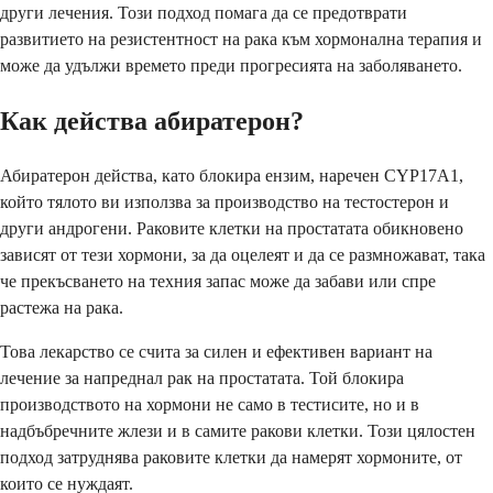
други лечения. Този подход помага да се предотврати
развитието на резистентност на рака към хормонална терапия и
може да удължи времето преди прогресията на заболяването.
Как действа абиратерон?
Абиратерон действа, като блокира ензим, наречен CYP17A1,
който тялото ви използва за производство на тестостерон и
други андрогени. Раковите клетки на простатата обикновено
зависят от тези хормони, за да оцелеят и да се размножават, така
че прекъсването на техния запас може да забави или спре
растежа на рака.
Това лекарство се счита за силен и ефективен вариант на
лечение за напреднал рак на простатата. Той блокира
производството на хормони не само в тестисите, но и в
надбъбречните жлези и в самите ракови клетки. Този цялостен
подход затруднява раковите клетки да намерят хормоните, от
които се нуждаят.