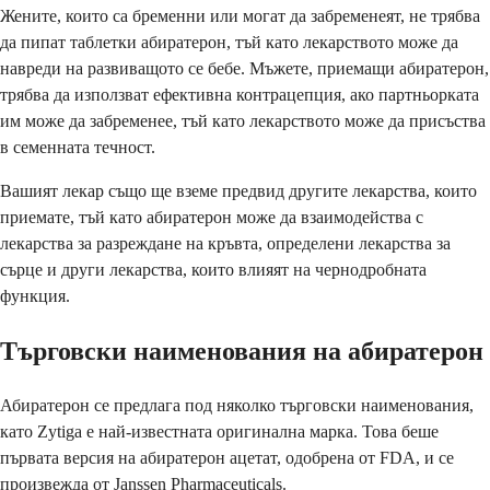
Жените, които са бременни или могат да забременеят, не трябва
да пипат таблетки абиратерон, тъй като лекарството може да
навреди на развиващото се бебе. Мъжете, приемащи абиратерон,
трябва да използват ефективна контрацепция, ако партньорката
им може да забременее, тъй като лекарството може да присъства
в семенната течност.
Вашият лекар също ще вземе предвид другите лекарства, които
приемате, тъй като абиратерон може да взаимодейства с
лекарства за разреждане на кръвта, определени лекарства за
сърце и други лекарства, които влияят на чернодробната
функция.
Търговски наименования на абиратерон
Абиратерон се предлага под няколко търговски наименования,
като Zytiga е най-известната оригинална марка. Това беше
първата версия на абиратерон ацетат, одобрена от FDA, и се
произвежда от Janssen Pharmaceuticals.