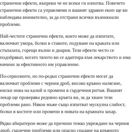
странични ефекти, въпреки че не всеки ги изпитва. Повечето
странични ефекти са управляеми и вашият здравен екип ще ви
наблюдава внимателно, за да отстрани всички възникнали
проблеми.
Най-честите странични ефекти, които може да изпитате,
включват умора, болки в ставите, подуване на краката или
стъпалата, горещи вълни и диария. Тези ефекти често се
подобряват, когато тялото ви се адаптира към лекарството и има
начини за ефективното им управление.
По-сериозните, но по-редки странични ефекти могат да
включват проблеми с черния дроб, високо кръвно налягане,
ниски нива на калий и промени в сърдечния ритъм. Вашият
лекар ще проверява редовно кръвта ви, за да хване тези
проблеми рано. Някои мъже също изпитват мускулна слабост,
болки в костите или промени в нивата на кръвната захар.
Рядко абиратерон може да причини тежко увреждане на черния
дроб, сърдечни проблеми или опасно спадане на кръвното