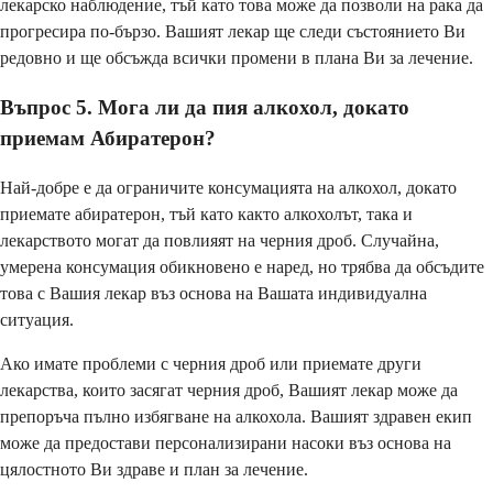
лекарско наблюдение, тъй като това може да позволи на рака да
прогресира по-бързо. Вашият лекар ще следи състоянието Ви
редовно и ще обсъжда всички промени в плана Ви за лечение.
Въпрос 5. Мога ли да пия алкохол, докато
приемам Абиратерон?
Най-добре е да ограничите консумацията на алкохол, докато
приемате абиратерон, тъй като както алкохолът, така и
лекарството могат да повлияят на черния дроб. Случайна,
умерена консумация обикновено е наред, но трябва да обсъдите
това с Вашия лекар въз основа на Вашата индивидуална
ситуация.
Ако имате проблеми с черния дроб или приемате други
лекарства, които засягат черния дроб, Вашият лекар може да
препоръча пълно избягване на алкохола. Вашият здравен екип
може да предостави персонализирани насоки въз основа на
цялостното Ви здраве и план за лечение.