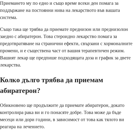
Приемането му по едно и също време всеки ден помага за
поддържане на постоянни нива на лекарството във вашата
система.
Също така ще трябва да приемате преднизон или преднизолон
заедно с абиратерон. Това стероидно лекарство помага за
предотвратяване на странични ефекти, свързани с хормоналните
промени, и е съществена част от вашия терапевтичен режим.
Вашият лекар ще предпише подходящата доза и график за двете
лекарства.
Колко дълго трябва да приемам
абиратерон?
Обикновено ще продължите да приемате абиратерон, докато
контролира рака ви и го понасяте добре. Това може да бъде
месеци или дори години, в зависимост от това как тялото ви
реагира на лечението.