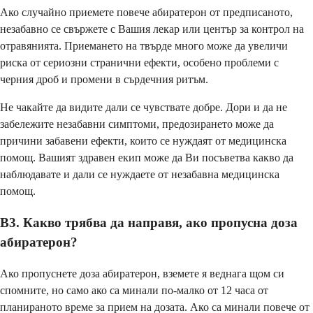
Ако случайно приемете повече абиратерон от предписаното,
незабавно се свържете с Вашия лекар или център за контрол на
отравянията. Приемането на твърде много може да увеличи
риска от сериозни странични ефекти, особено проблеми с
черния дроб и промени в сърдечния ритъм.
Не чакайте да видите дали се чувствате добре. Дори и да не
забележите незабавни симптоми, предозирането може да
причини забавени ефекти, които се нуждаят от медицинска
помощ. Вашият здравен екип може да Ви посъветва какво да
наблюдавате и дали се нуждаете от незабавна медицинска
помощ.
В3. Какво трябва да направя, ако пропусна доза
абиратерон?
Ако пропуснете доза абиратерон, вземете я веднага щом си
спомните, но само ако са минали по-малко от 12 часа от
планираното време за прием на дозата. Ако са минали повече от