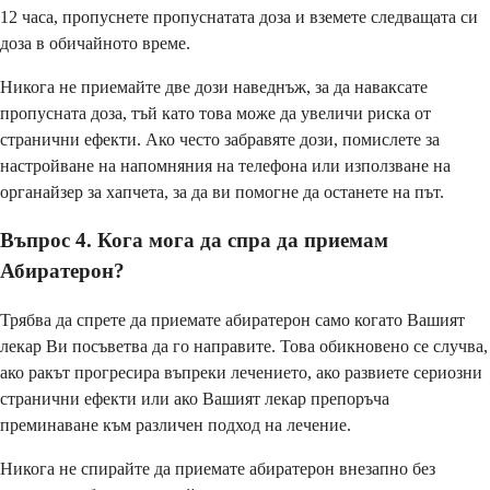
12 часа, пропуснете пропуснатата доза и вземете следващата си
доза в обичайното време.
Никога не приемайте две дози наведнъж, за да наваксате
пропусната доза, тъй като това може да увеличи риска от
странични ефекти. Ако често забравяте дози, помислете за
настройване на напомняния на телефона или използване на
органайзер за хапчета, за да ви помогне да останете на път.
Въпрос 4. Кога мога да спра да приемам
Абиратерон?
Трябва да спрете да приемате абиратерон само когато Вашият
лекар Ви посъветва да го направите. Това обикновено се случва,
ако ракът прогресира въпреки лечението, ако развиете сериозни
странични ефекти или ако Вашият лекар препоръча
преминаване към различен подход на лечение.
Никога не спирайте да приемате абиратерон внезапно без