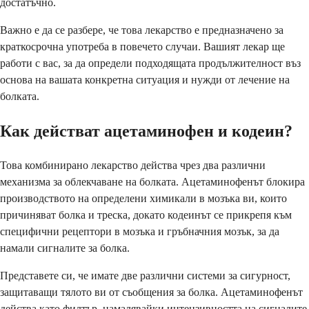
достатъчно.
Важно е да се разбере, че това лекарство е предназначено за
краткосрочна употреба в повечето случаи. Вашият лекар ще
работи с вас, за да определи подходящата продължителност въз
основа на вашата конкретна ситуация и нужди от лечение на
болката.
Как действат ацетаминофен и кодеин?
Това комбинирано лекарство действа чрез два различни
механизма за облекчаване на болката. Ацетаминофенът блокира
производството на определени химикали в мозъка ви, които
причиняват болка и треска, докато кодеинът се прикрепя към
специфични рецептори в мозъка и гръбначния мозък, за да
намали сигналите за болка.
Представете си, че имате две различни системи за сигурност,
защитаващи тялото ви от съобщения за болка. Ацетаминофенът
действа като филтър, намалявайки интензивността на сигналите