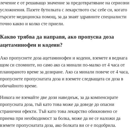
лечение е от решаващо значение за предотвратяване на сериозни
усложнения. Пазете бутилката с лекарството със себе си, когато
търсите медицинска помощ, за да знаят здравните специалисти
точно какво и колко сте приели.
Какво трябва да направя, ако пропусна доза
ацетаминофен и кодеин?
Ако пропуснете доза ацетаминофен и кодеин, вземете я веднага
щом си спомните, но само ако са минали по-малко от 4 часа от
планираното време за дозиране. Ако са минали повече от 4 часа,
пропуснете пропуснатата доза и вземете следващата си доза в
обичайното време.
Никога не вземайте две дози наведнъж, за да компенсирате
пропусната доза, тъй като това може да доведе до опасни
странични ефекти. Тъй като това лекарство обикновено се
приема при необходимост за болка, може да не се наложи да
вземете пропуснатата доза, ако болката ви се е подобрила.