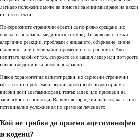
легнало положение може да помогне за минимизиране на някои
от тези ефекти.
По-сериозните странични ефекти са по-рядко срещани, но
изискват незабавна медицинска помощ. Те включват тежки
алергични реакции, проблеми с дишането, объркване, силна
сънливост или необичайни промени в настроението. Ако
изпитате някой от тях, свържете се с вашия лекар или потърсете
спешна медицинска помощ незабавно.
Някои хора могат да изпитат редки, но сериозни странични
ефекти като проблеми с черния дроб (особено ако приемат
високи дози ацетаминофен), тежък запек или признаци на
зависимост от опиоиди. Вашият лекар ще ви наблюдава за тези
потенциални усложнения по време на лечението.
Кой не трябва да приема ацетаминофен
и кодеин?