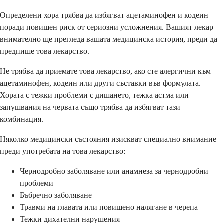
Определени хора трябва да избягват ацетаминофен и кодеин
поради повишен риск от сериозни усложнения. Вашият лекар
внимателно ще прегледа вашата медицинска история, преди да
предпише това лекарство.
Не трябва да приемате това лекарство, ако сте алергични към
ацетаминофен, кодеин или други съставки във формулата.
Хората с тежки проблеми с дишането, тежка астма или
запушвания на червата също трябва да избягват тази
комбинация.
Няколко медицински състояния изискват специално внимание
преди употребата на това лекарство:
Чернодробно заболяване или анамнеза за чернодробни
проблеми
Бъбречно заболяване
Травми на главата или повишено налягане в черепа
Тежки дихателни нарушения