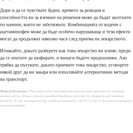
Дори и да се чувствате будни, времето за реакция и
способността ви за вземане на решения може да бъдат засегнати
по начини, които не забелязвате. Комбинацията от кодеин с
ацетаминофен може да бъде особено нарушаваща и тези ефекти
могат да продължат няколко часа след приема на лекарството.
Изчакайте, докато разберете как това лекарство ви влияе, преди
да се опитате да шофирате, и винаги бъдете предпазливи. Ако
трябва да пътувате, докато приемате това лекарство, уговорете
някой друг да ви закара или използвайте алтернативни методи
на транспорт.
Medical Disclaimer:
This article is for informational purposes only and does not constitute
medical advice. Always consult a qualified healthcare provider for diagnosis and treatment
decisions. If you are experiencing a medical emergency, call 911 or go to the nearest emergency
room immediately.