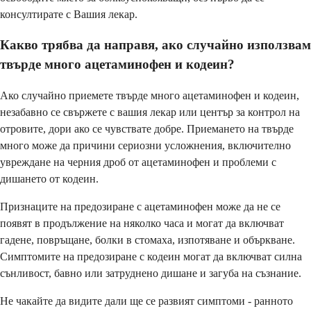
консултирате с Вашия лекар.
Какво трябва да направя, ако случайно използвам
твърде много ацетаминофен и кодеин?
Ако случайно приемете твърде много ацетаминофен и кодеин,
незабавно се свържете с вашия лекар или център за контрол на
отровите, дори ако се чувствате добре. Приемането на твърде
много може да причини сериозни усложнения, включително
увреждане на черния дроб от ацетаминофен и проблеми с
дишането от кодеин.
Признаците на предозиране с ацетаминофен може да не се
появят в продължение на няколко часа и могат да включват
гадене, повръщане, болки в стомаха, изпотяване и объркване.
Симптомите на предозиране с кодеин могат да включват силна
сънливост, бавно или затруднено дишане и загуба на съзнание.
Не чакайте да видите дали ще се развият симптоми - ранното