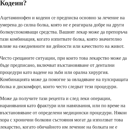
Кодеин?
Ацетаминофен и кодеин се предписва основно за лечение на
умерена до силна болка, която не е реагирала добре на други
болкоуспокояващи средства. Вашият лекар може да препоръча
тази комбинация, когато изпитвате болка, която значително
влияе на ежедневните ви дейности или качеството на живот.
Често срещаните ситуации, при които това лекарство може да
бъде предписано, включват възстановяване от дентални
процедури като вадене на зъби или орална хирургия.
Комбинацията може да помогне за овладяване на пулсиращата
болка и дискомфорт, които често следват тези процедури.
Може да получите тази рецепта и след леки операции,
наранявания като фрактури или навяхвания, или по време на
възстановяване от определени медицински процедури. Някои
хора с хронични болкови състояния могат да използват това
лекарство, когато обичайното им лечение на болката не е