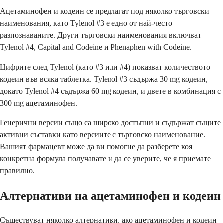
Ацетаминофен и кодеин се предлагат под няколко търговски
наименования, като Tylenol #3 е едно от най-често
разпознаваните. Други търговски наименования включват
Tylenol #4, Capital and Codeine и Phenaphen with Codeine.
Цифрите след Tylenol (като #3 или #4) показват количеството
кодеин във всяка таблетка. Tylenol #3 съдържа 30 mg кодеин,
докато Tylenol #4 съдържа 60 mg кодеин, и двете в комбинация с
300 mg ацетаминофен.
Генерични версии също са широко достъпни и съдържат същите
активни съставки като версиите с търговско наименование.
Вашият фармацевт може да ви помогне да разберете коя
конкретна формула получавате и да се уверите, че я приемате
правилно.
Алтернативи на ацетаминофен и кодеин
Съществуват няколко алтернативи, ако ацетаминофен и кодеин