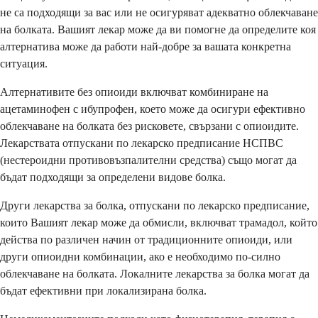
не са подходящи за вас или не осигуряват адекватно облекчаване
на болката. Вашият лекар може да ви помогне да определите коя
алтернатива може да работи най-добре за вашата конкретна
ситуация.
Алтернативите без опиоиди включват комбиниране на
ацетаминофен с ибупрофен, което може да осигури ефективно
облекчаване на болката без рисковете, свързани с опиоидите.
Лекарствата отпускани по лекарско предписание НСПВС
(нестероидни противовъзпалителни средства) също могат да
бъдат подходящи за определени видове болка.
Други лекарства за болка, отпускани по лекарско предписание,
които Вашият лекар може да обмисли, включват трамадол, който
действа по различен начин от традиционните опиоиди, или
други опиоидни комбинации, ако е необходимо по-силно
облекчаване на болката. Локалните лекарства за болка могат да
бъдат ефективни при локализирана болка.