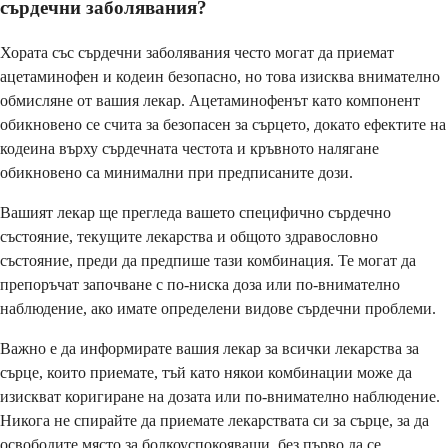
сърдечни заболявания?
Хората със сърдечни заболявания често могат да приемат
ацетаминофен и кодеин безопасно, но това изисква внимателно
обмисляне от вашия лекар. Ацетаминофенът като компонент
обикновено се счита за безопасен за сърцето, докато ефектите на
кодеина върху сърдечната честота и кръвното налягане
обикновено са минимални при предписаните дози.
Вашият лекар ще прегледа вашето специфично сърдечно
състояние, текущите лекарства и общото здравословно
състояние, преди да предпише тази комбинация. Те могат да
препоръчат започване с по-ниска доза или по-внимателно
наблюдение, ако имате определени видове сърдечни проблеми.
Важно е да информирате вашия лекар за всички лекарства за
сърце, които приемате, тъй като някои комбинации може да
изискват коригиране на дозата или по-внимателно наблюдение.
Никога не спирайте да приемате лекарствата си за сърце, за да
освободите място за болкоуспокояващи, без първо да се