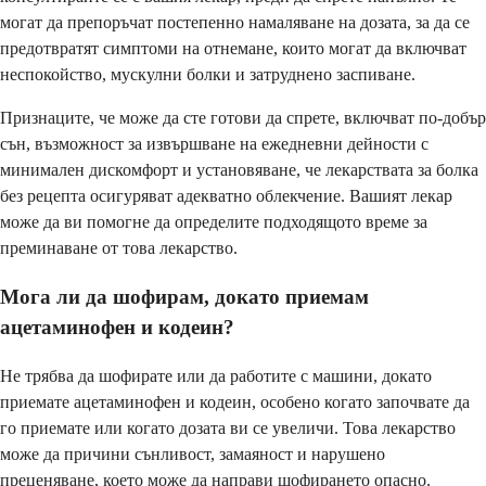
могат да препоръчат постепенно намаляване на дозата, за да се
предотвратят симптоми на отнемане, които могат да включват
неспокойство, мускулни болки и затруднено заспиване.
Признаците, че може да сте готови да спрете, включват по-добър
сън, възможност за извършване на ежедневни дейности с
минимален дискомфорт и установяване, че лекарствата за болка
без рецепта осигуряват адекватно облекчение. Вашият лекар
може да ви помогне да определите подходящото време за
преминаване от това лекарство.
Мога ли да шофирам, докато приемам
ацетаминофен и кодеин?
Не трябва да шофирате или да работите с машини, докато
приемате ацетаминофен и кодеин, особено когато започвате да
го приемате или когато дозата ви се увеличи. Това лекарство
може да причини сънливост, замаяност и нарушено
преценяване, което може да направи шофирането опасно.