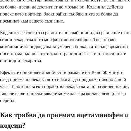
за болка, преди да достигнат до мозъка ви. Кодеинът действа
повече като портиер, блокирайки съобщенията за болка да
преминат към вашето съзнание.
Кодеинът се счита за сравнително слаб опиоид в сравнение с по-
силни лекарства като морфин или оксикодон. Това прави
комбинацията подходяща за умерена болка, като същевременно
носи по-малък риск от тежки странични ефекти от по-силните
опиоидни лекарства.
Ефектите обикновено започват в рамките на 30 до 60 минути
след приема на лекарството и могат да продължат около 4 до 6
часа. Тялото на всеки обработва лекарствата по различен начин,
така че вашето преживяване може да се различава леко от този
период.
Как трябва да приемам ацетаминофен и
кодеин?