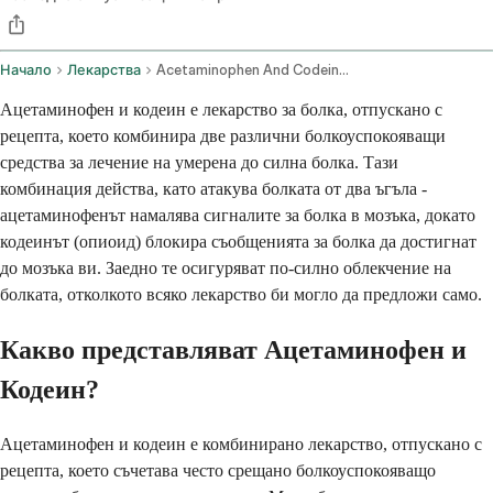
Начало
Лекарства
Acetaminophen And Codeine Oral Route
Ацетаминофен и кодеин е лекарство за болка, отпускано с
рецепта, което комбинира две различни болкоуспокояващи
средства за лечение на умерена до силна болка. Тази
комбинация действа, като атакува болката от два ъгъла -
ацетаминофенът намалява сигналите за болка в мозъка, докато
кодеинът (опиоид) блокира съобщенията за болка да достигнат
до мозъка ви. Заедно те осигуряват по-силно облекчение на
болката, отколкото всяко лекарство би могло да предложи само.
Какво представляват Ацетаминофен и
Кодеин?
Ацетаминофен и кодеин е комбинирано лекарство, отпускано с
рецепта, което съчетава често срещано болкоуспокояващо