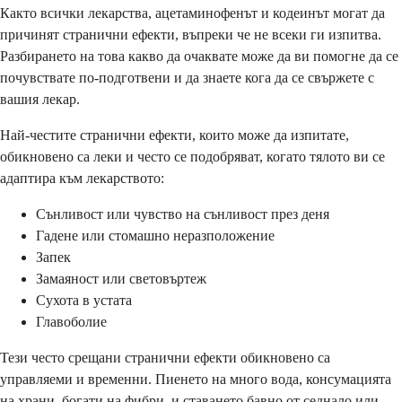
Както всички лекарства, ацетаминофенът и кодеинът могат да
причинят странични ефекти, въпреки че не всеки ги изпитва.
Разбирането на това какво да очаквате може да ви помогне да се
почувствате по-подготвени и да знаете кога да се свържете с
вашия лекар.
Най-честите странични ефекти, които може да изпитате,
обикновено са леки и често се подобряват, когато тялото ви се
адаптира към лекарството:
Сънливост или чувство на сънливост през деня
Гадене или стомашно неразположение
Запек
Замаяност или световъртеж
Сухота в устата
Главоболие
Тези често срещани странични ефекти обикновено са
управляеми и временни. Пиенето на много вода, консумацията
на храни, богати на фибри, и ставането бавно от седнало или