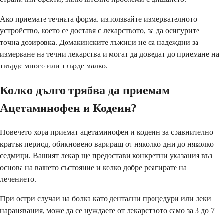
Ако приемате течната форма, използвайте измервателното
устройство, което се доставя с лекарството, за да осигурите
точна дозировка. Домакинските лъжици не са надеждни за
измерване на течни лекарства и могат да доведат до приемане на
твърде много или твърде малко.
Колко дълго трябва да приемам
Ацетаминофен и Кодеин?
Повечето хора приемат ацетаминофен и кодеин за сравнително
кратък период, обикновено вариращ от няколко дни до няколко
седмици. Вашият лекар ще предостави конкретни указания въз
основа на вашето състояние и колко добре реагирате на
лечението.
При остри случаи на болка като дентални процедури или леки
наранявания, може да се нуждаете от лекарството само за 3 до 7