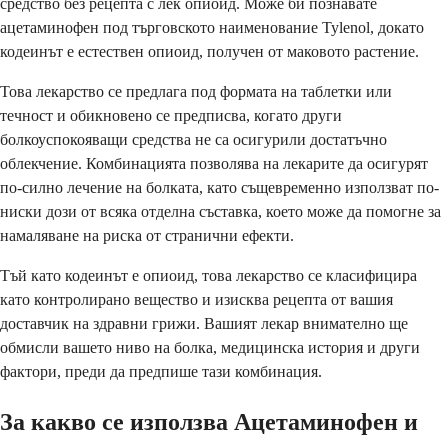
средство без рецепта с лек опиоид. Може би познавате
ацетаминофен под търговското наименование Tylenol, докато
кодеинът е естествен опиоид, получен от маковото растение.
Това лекарство се предлага под формата на таблетки или
течност и обикновено се предписва, когато други
болкоуспокояващи средства не са осигурили достатъчно
облекчение. Комбинацията позволява на лекарите да осигурят
по-силно лечение на болката, като същевременно използват по-
ниски дози от всяка отделна съставка, което може да помогне за
намаляване на риска от странични ефекти.
Тъй като кодеинът е опиоид, това лекарство се класифицира
като контролирано вещество и изисква рецепта от вашия
доставчик на здравни грижи. Вашият лекар внимателно ще
обмисли вашето ниво на болка, медицинска история и други
фактори, преди да предпише тази комбинация.
За какво се използва Ацетаминофен и