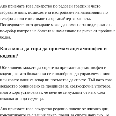
Ако приемате това лекарство по редовен график и често
забравяте дози, помислете за настройване на напомняния по
телефона или използване на органайзер за хапчета.
Последователното дозиране може да помогне за поддържане на
по-добър контрол на болката и намаляване на риска от пробивна
болка.
Кога мога да спра да приемам ацетаминофен и
кодеин?
Обикновено можете да спрете да приемате ацетаминофен и
кодеин, когато болката ви се е подобрила до управляемо ниво
или когато вашият лекар ви посъветва да спрете. Тъй като това
лекарство обикновено се предписва за краткосрочна употреба,
много хора установяват, че вече не се нуждаят от него след
няколко дни до седмица.
Ако приемате това лекарство редовно повече от няколко дни,
консултирайте се с вашия лекар, преди да спрете напълно. Те