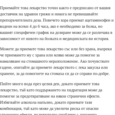
Приемайте това лекарство точно както е предписано от вашия
доставчик на здравни грижи и никога не превишавайте
препоръчителната доза. Повечето хора приемат ацетаминофен и
кодеин на всеки 4 до 6 часа, ако е необходимо за болка, но
вашият специфичен график на дозиране може да се различава в
зависимост от нивото на болката и медицинската ви история.
Можете да приемате това лекарство със или без храна, въпреки
че приемането му с храна или мляко може да помогне за
намаляване на стомашното неразположение. Ако почувствате
гадене, опитайте да приемете лекарството с лека закуска или
хранене, за да помогнете на стомаха си да се справи по-добре.
Пийте много вода през целия ден, докато приемате това
лекарство, тъй като поддържането на хидратация може да
помогне за предотвратяване на някои странични ефекти.
Избягвайте алкохола напълно, докато приемате тази
комбинация, тъй като може да увеличи риска от опасни
странични ефекти, включително проблеми с дишането.