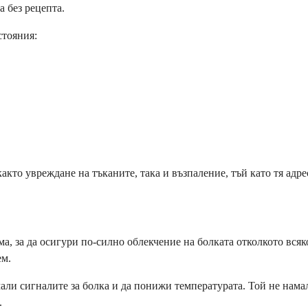
а без рецепта.
стояния:
акто увреждане на тъканите, така и възпаление, тъй като тя адр
, за да осигури по-силно облекчение на болката отколкото всяко
ем.
али сигналите за болка и да понижи температурата. Той не нама
.