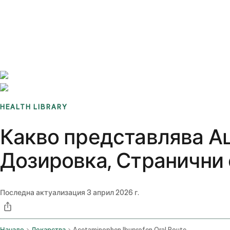
Benchmarks
Stories
FAQ
Sign up / Log in
HEALTH LIBRARY
Какво представлява А
Дозировка, Странични 
Последна актуализация
3 април 2026 г.
Начало
Лекарства
Acetaminophen Ibuprofen Oral Route