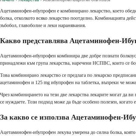
Ацетаминофен-ибупрофен е комбинирано лекарство, което обеди
болка, отколкото всяко лекарство поотделно. Комбинацията дейст
зъбобол, главоболие и леки наранявания.
Какво представлява Ацетаминофен-Ибу
Ацетаминофен-ибупрофен комбинира две добре познати болкоусп
принадлежи към група лекарства, наречени НСПВС, които се бор
Това комбинирано лекарство се предлага по лекарско предписан
ацетаминофен и 125 mg ибупрофен на таблетка, въпреки че може
Чрез комбинирането на тези две лекарства лекарите могат да ви
се нуждаете. Този подход може да бъде особено полезен, когато
За какво се използва Ацетаминофен-Иб
Ацетаминофен-ибупрофен лекува умерена до силна болка, която 