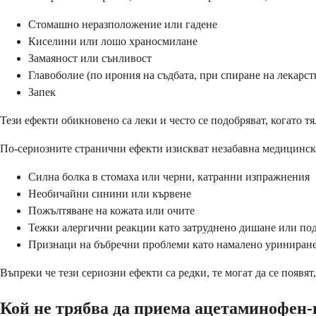
Стомашно неразположение или гадене
Киселини или лошо храносмилане
Замаяност или сънливост
Главоболие (по ирония на съдбата, при спиране на лекарст
Запек
Тези ефекти обикновено са леки и често се подобряват, когато тя
По-сериозните странични ефекти изискват незабавна медицинск
Силна болка в стомаха или черни, катранни изпражнения
Необичайни синини или кървене
Пожълтяване на кожата или очите
Тежки алергични реакции като затруднено дишане или по
Признаци на бъбречни проблеми като намалено уриниран
Въпреки че тези сериозни ефекти са редки, те могат да се появ
Кой не трябва да приема ацетаминофен