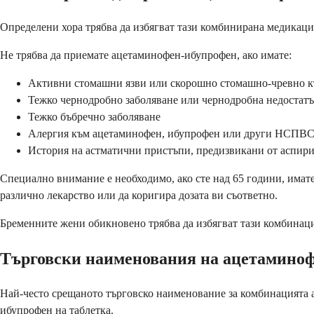
Определени хора трябва да избягват тази комбинирана медикация
Не трябва да приемате ацетаминофен-ибупрофен, ако имате:
Активни стомашни язви или скорошно стомашно-чревно к
Тежко чернодробно заболяване или чернодробна недостат
Тежко бъбречно заболяване
Алергия към ацетаминофен, ибупрофен или други НСПВ
История на астматични пристъпи, предизвикани от аспи
Специално внимание е необходимо, ако сте над 65 години, имате
различно лекарство или да коригира дозата ви съответно.
Бременните жени обикновено трябва да избягват тази комбинация
Търговски наименования на ацетамино
Най-често срещаното търговско наименование за комбинацията а
ибупрофен на таблетка.