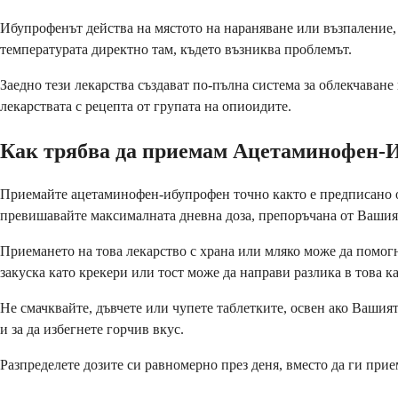
Ибупрофенът действа на мястото на нараняване или възпаление,
температурата директно там, където възниква проблемът.
Заедно тези лекарства създават по-пълна система за облекчаване
лекарствата с рецепта от групата на опиоидите.
Как трябва да приемам Ацетаминофен-
Приемайте ацетаминофен-ибупрофен точно както е предписано от 
превишавайте максималната дневна доза, препоръчана от Вашия
Приемането на това лекарство с храна или мляко може да помог
закуска като крекери или тост може да направи разлика в това ка
Не смачквайте, дъвчете или чупете таблетките, освен ако Вашият
и за да избегнете горчив вкус.
Разпределете дозите си равномерно през деня, вместо да ги при