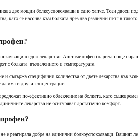
нява две мощни болкоуспокояващи в едно хапче. Този двоен под
ва, като се насочва към болката чрез два различни пътя в тялото
профен?
окояващи в едно лекарство. Ацетаминофен (наричан още параце
ят с болката, възпалението и температурата.
ие и съдържа специфични количества от двете лекарства във вся
 да има и други концентрации.
 предложат по-ефективно облекчение на болката, като същевреме
 единичните лекарства не осигуряват достатъчно комфорт.
упрофен?
не е реагирала добре на единични болкоуспокояващи. Вашият ле