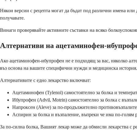
Някои версии с рецепта могат да бъдат под различни имена или
получавате.
Винаги проверявайте активните съставки на всяко болкоуспокоя
Алтернативи на ацетаминофен-ибупроф
Ако ацетаминофен-ибупрофен не е подходящ за вас, няколко алте
въз основа на вашите специфични нужди и медицинска история
Алтернативите с едно лекарство включват:
Ацетаминофен (Tylenol) самостоятелно за болка и температ
Ибупрофен (Advil, Motrin) самостоятелно за болка с възпал
Напроксен (Aleve) за по-продължително противовъзпалит
Аспирин за болка и възпаление, въпреки че има по-голям р
За по-силна болка, Вашият лекар може да обмисли лекарства с 