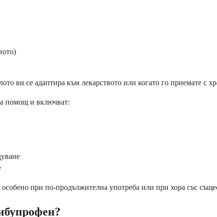
вото)
лото ви се адаптира към лекарството или когато го приемате с хр
а помощ и включват:
дуване
е
ят, особено при по-продължителна употреба или при хора със съ
-ибупрофен?