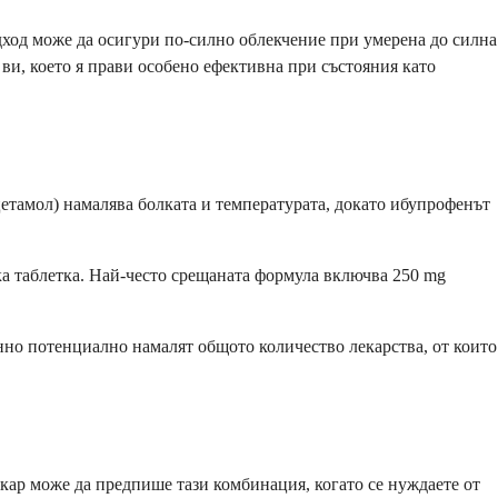
ход може да осигури по-силно облекчение при умерена до силна
 ви, което я прави особено ефективна при състояния като
тамол) намалява болката и температурата, докато ибупрофенът
ка таблетка. Най-често срещаната формула включва 250 mg
нно потенциално намалят общото количество лекарства, от които
кар може да предпише тази комбинация, когато се нуждаете от