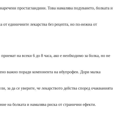
 наречени простагландини. Това намалява подуването, болката и
на от единичните лекарства без рецепта, но по-нежна от
иемат на всеки 6 до 8 часа, ако е необходимо за болка, но не
обено важно поради компонента на ибупрофен. Дори малка
ли, за да се уверите, че лекарството действа според очакванията
ние на болката и намалява риска от странични ефекти.