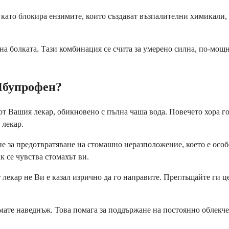
 като блокира ензимите, които създават възпалителни химикали,
 на болката. Тази комбинация се счита за умерено силна, по-мощ
Ибупрофен?
Вашия лекар, обикновено с пълна чаша вода. Повечето хора го пр
 лекар.
не за предотвратяване на стомашно неразположение, което е ос
к се чувства стомахът ви.
 лекар не Ви е казал изрично да го направите. Преглъщайте ги це
емате наведнъж. Това помага за поддържане на постоянно облекче