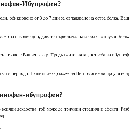
минофен-Ибупрофен?
и, обикновено от 3 до 7 дни за овладяване на остра болка. Ваш
само за няколко дни, докато първоначалната болка отшуми. Болк
орите първо с Вашия лекар. Продължителната употреба на ибупро
о-дълги периоди, Вашият лекар може да Ви помогне да проучите д
минофен-ибупрофен?
всички лекарства, той може да причини странични ефекти. Разби
кар.
: