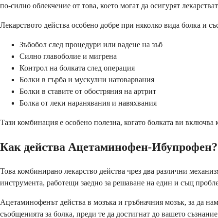
по-силно облекчение от това, което могат да осигурят лекарстват
Лекарството действа особено добре при няколко вида болка и съ
Зъбобол след процедури или вадене на зъб
Силно главоболие и мигрена
Контрол на болката след операция
Болки в гърба и мускулни натоварвания
Болки в ставите от обостряния на артрит
Болка от леки наранявания и навяхвания
Тази комбинация е особено полезна, когато болката ви включва к
Как действа Ацетаминофен-Ибупрофен?
Това комбинирано лекарство действа чрез два различни механизма
инструмента, работещи заедно за решаване на един и същ пробл
Ацетаминофенът действа в мозъка и гръбначния мозък, за да нам
съобщенията за болка, преди те да достигнат до вашето съзнание