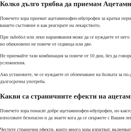
Колко дълго трябва да приемам Ацета
Повечето хора приемат ацетаминофен-ибупрофен за кратки период
вашето състояние и как реагирате на лекарството.
При зъбобол или леки наранявания може да се нуждаете от него 
но обикновено не повече от седмица или две.
Не приемайте тази комбинация за повече от 10 дни, без да гов
усложнения.
Ако установите, че се нуждаете от облекчаване на болката за п
дългосрочна употреба.
Какви са страничните ефекти на ацета
Повечето хора понасят добре ацетаминофен-ибупрофен, но както 
използвате безопасно и да знаете кога да се свържете с Вашия ле
Честите странични ефекти, които много хора изпитват, включват