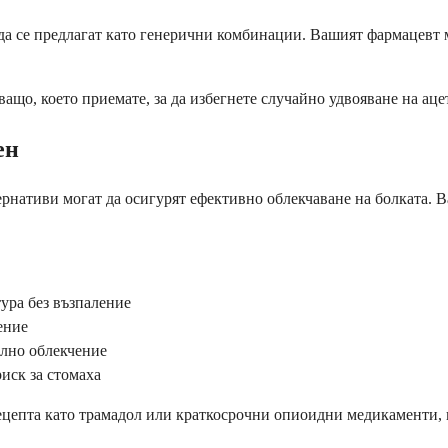
 да се предлагат като генерични комбинации. Вашият фармацевт 
ващо, което приемате, за да избегнете случайно удвояване на а
ен
рнативи могат да осигурят ефективно облекчаване на болката. В
.
ура без възпаление
ение
елно облекчение
иск за стомаха
рецепта като трамадол или краткосрочни опиоидни медикаменти, 