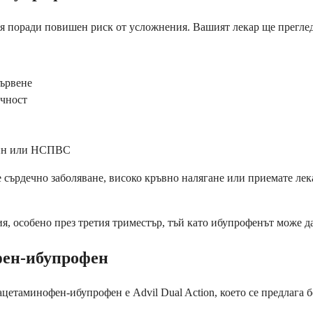
 поради повишен риск от усложнения. Вашият лекар ще прегледа м
ървене
ъчност
С
рин или НСПВС
 сърдечно заболяване, високо кръвно налягане или приемате лека
, особено през третия триместър, тъй като ибупрофенът може да
фен-ибупрофен
цетаминофен-ибупрофен е Advil Dual Action, което се предлага 