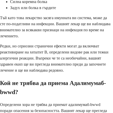
Силна коремна болка
Задух или болка в гърдите
Тъй като това лекарство засяга имунната ви система, може да
сте по-податливи на инфекции. Вашият лекар ще ви наблюдава
внимателно за всякакви признаци на инфекция по време на
лечението.
Редки, но сериозни странични ефекти могат да включват
реактивиране на хепатит B, определени видове рак или тежки
алергични реакции. Въпреки че те са необичайни, вашият
здравен екип ще ви прегледа внимателно преди да започнете
лечение и ще ви наблюдава редовно.
Кой не трябва да приема Адалимумаб-
bwwd?
Определени хора не трябва да приемат адалимумаб-bwwd
поради опасения за безопасността. Вашият лекар ще прегледа