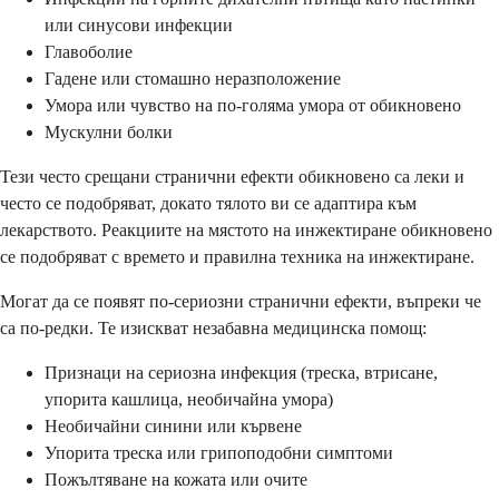
или синусови инфекции
Главоболие
Гадене или стомашно неразположение
Умора или чувство на по-голяма умора от обикновено
Мускулни болки
Тези често срещани странични ефекти обикновено са леки и
често се подобряват, докато тялото ви се адаптира към
лекарството. Реакциите на мястото на инжектиране обикновено
се подобряват с времето и правилна техника на инжектиране.
Могат да се появят по-сериозни странични ефекти, въпреки че
са по-редки. Те изискват незабавна медицинска помощ:
Признаци на сериозна инфекция (треска, втрисане,
упорита кашлица, необичайна умора)
Необичайни синини или кървене
Упорита треска или грипоподобни симптоми
Пожълтяване на кожата или очите