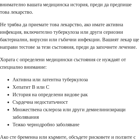
внимателно вашата медицинска история, преди да предпише
това лекарство.
Не трябва да приемате това лекарство, ако имате активна
инфекция, включително туберкулоза или други сериозни
бактериални, вирусни или гъбични инфекции. Вашият лекар ще
направи тестове за тези състояния, преди да започнете лечение.
Хората с определени медицински състояния се нуждаят от
специално внимание:
Активна или латентна туберкулоза
Хепатит B или C
История на определени видове рак
Сърдечна недостатъчност
Множествена склероза или други демиелинизиращи
заболявания
Тежко чернодробно заболяване
Ако сте бременна или кърмите, обсъдете рисковете и ползите с