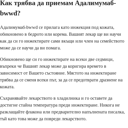
Как трябва да приемам Адалимумаб-
bwwd?
Адалимумаб-bwwd се прилага като инжекция под кожата,
обикновено в бедрото или корема. Вашият лекар ще ви научи
как да си го инжектирате сами вкъщи или член на семейството
може да се научи да ви помага.
Обикновено ще си го инжектирате на всеки две седмици,
въпреки че Вашият лекар може да коригира времето в
зависимост от Вашето състояние. Мястото на инжектиране
трябва да се сменя всеки път, за да се предотврати дразнене на
кожата.
Съхранявайте лекарството в хладилника и го оставете да
достигне стайна температура преди инжектиране. Никога не
разклащайте флакона или предварително напълнената писалка,
тъй като това може да повреди лекарството.