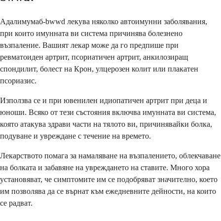
Адалимумаб-bwwd лекува няколко автоимунни заболявания,
при които имунната ви система причинява болезнено
възпаление. Вашият лекар може да го предпише при
ревматоиден артрит, псориатичен артрит, анкилозиращ
спондилит, болест на Крон, улцерозен колит или плакатен
псориазис.
Използва се и при ювенилен идиопатичен артрит при деца и
юноши. Всяко от тези състояния включва имунната ви система,
която атакува здрави части на тялото ви, причинявайки болка,
подуване и увреждане с течение на времето.
Лекарството помага за намаляване на възпалението, облекчаване
на болката и забавяне на увреждането на ставите. Много хора
установяват, че симптомите им се подобряват значително, което
им позволява да се върнат към ежедневните дейности, на които
се радват.