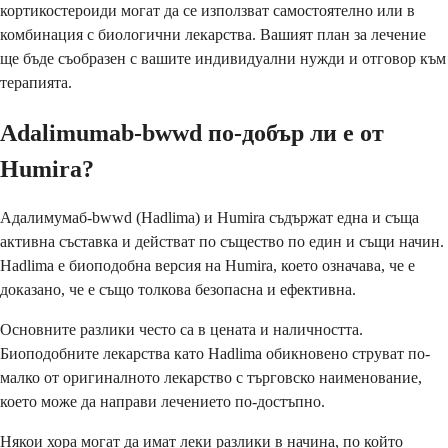
кортикостероиди могат да се използват самостоятелно или в
комбинация с биологични лекарства. Вашият план за лечение
ще бъде съобразен с вашите индивидуални нужди и отговор към
терапията.
Adalimumab-bwwd по-добър ли е от
Humira?
Адалимумаб-bwwd (Hadlima) и Humira съдържат една и съща
активна съставка и действат по същество по един и същи начин.
Hadlima е биоподобна версия на Humira, което означава, че е
доказано, че е също толкова безопасна и ефективна.
Основните разлики често са в цената и наличността.
Биоподобните лекарства като Hadlima обикновено струват по-
малко от оригиналното лекарство с търговско наименование,
което може да направи лечението по-достъпно.
Някои хора могат да имат леки разлики в начина, по който