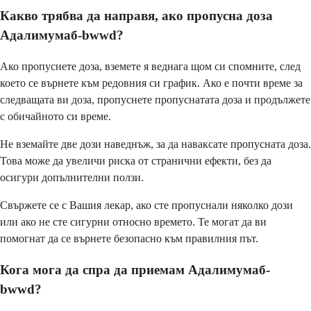
Какво трябва да направя, ако пропусна доза
Адалимумаб-bwwd?
Ако пропуснете доза, вземете я веднага щом си спомните, след
което се върнете към редовния си график. Ако е почти време за
следващата ви доза, пропуснете пропуснатата доза и продължете
с обичайното си време.
Не вземайте две дози наведнъж, за да наваксате пропусната доза.
Това може да увеличи риска от странични ефекти, без да
осигури допълнителни ползи.
Свържете се с Вашия лекар, ако сте пропуснали няколко дози
или ако не сте сигурни относно времето. Те могат да ви
помогнат да се върнете безопасно към правилния път.
Кога мога да спра да приемам Адалимумаб-
bwwd?