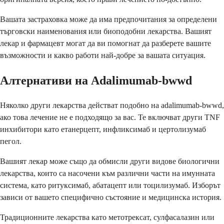
Вашата застраховка може да има предпочитания за определени
търговски наименования или биоподобни лекарства. Вашият
лекар и фармацевт могат да ви помогнат да разберете вашите
възможности и какво работи най-добре за вашата ситуация.
Алтернативи на Adalimumab-bwwd
Няколко други лекарства действат подобно на adalimumab-bwwd,
ако това лечение не е подходящо за вас. Те включват други TNF
инхибитори като етанерцепт, инфликсимаб и цертолизумаб
пегол.
Вашият лекар може също да обмисли други видове биологични
лекарства, които са насочени към различни части на имунната
система, като ритуксимаб, абатацепт или тоцилизумаб. Изборът
зависи от вашето специфично състояние и медицинска история.
Традиционните лекарства като метотрексат, сулфасалазин или