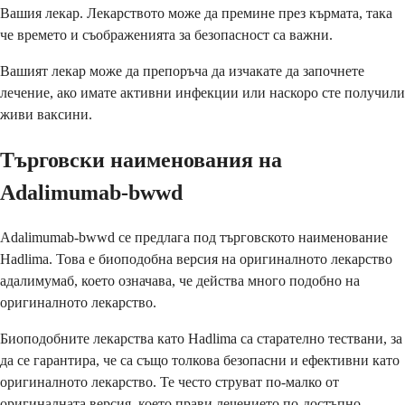
Вашия лекар. Лекарството може да премине през кърмата, така
че времето и съображенията за безопасност са важни.
Вашият лекар може да препоръча да изчакате да започнете
лечение, ако имате активни инфекции или наскоро сте получили
живи ваксини.
Търговски наименования на
Adalimumab-bwwd
Adalimumab-bwwd се предлага под търговското наименование
Hadlima. Това е биоподобна версия на оригиналното лекарство
адалимумаб, което означава, че действа много подобно на
оригиналното лекарство.
Биоподобните лекарства като Hadlima са старателно тествани, за
да се гарантира, че са също толкова безопасни и ефективни като
оригиналното лекарство. Те често струват по-малко от
оригиналната версия, което прави лечението по-достъпно.