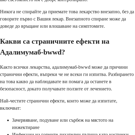
Никога не спирайте да приемате това лекарство внезапно, без да
говорите първо с Вашия лекар. Внезапното спиране може да
доведе до връщане или влошаване на симптомите.
Какви са страничните ефекти на
Адалимумаб-bwwd?
Както всички лекарства, адалимумаб-bwwd може да причини
странични ефекти, въпреки че не всеки ги изпитва. Разбирането
на това какво да наблюдавате ви помага да останете в
безопасност, докато получавате ползите от лечението.
Най-честите странични ефекти, които може да изпитате,
включват:
Зачервяване, подуване или сърбеж на мястото на
инжектиране
Инфекции на горните дихателни пътища като настинки