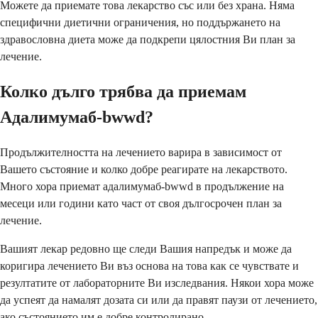
Можете да приемате това лекарство със или без храна. Няма
специфични диетични ограничения, но поддържането на
здравословна диета може да подкрепи цялостния Ви план за
лечение.
Колко дълго трябва да приемам
Адалимумаб-bwwd?
Продължителността на лечението варира в зависимост от
Вашето състояние и колко добре реагирате на лекарството.
Много хора приемат адалимумаб-bwwd в продължение на
месеци или години като част от своя дългосрочен план за
лечение.
Вашият лекар редовно ще следи Вашия напредък и може да
коригира лечението Ви въз основа на това как се чувствате и
резултатите от лабораторните Ви изследвания. Някои хора може
да успеят да намалят дозата си или да правят паузи от лечението,
ако състоянието им е добре контролирано.