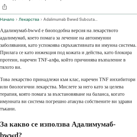
Начало
Лекарства
Adalimumab Bwwd Subcutaneous Route
Адалимумаб-bwwd е биоподобна версия на лекарството
адалимумаб, което помага за лечение на автоимунни
заболявания, като успокоява свръхактивната ви имунна система.
Прилага се като инжекция под кожата и действа, като блокира
протеин, наречен TNF-алфа, който причинява възпаление в
тялото ви.
Това лекарство принадлежи към клас, наречен TNF инхибитори
или биологични лекарства. Мислете за него като за целева
терапия, която помага за възстановяване на баланса, когато
имунната ви система погрешно атакува собствените ви здрави
тъкани.
За какво се използва Адалимумаб-
bwwd?