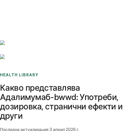
Benchmarks
Stories
FAQ
Sign up / Log in
HEALTH LIBRARY
Какво представлява
Адалимумаб-bwwd: Употреби,
дозировка, странични ефекти и
други
Последна актуализация
3 април 2026 г.