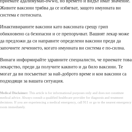
приемате адалимумаб-bwwd, но времето и видът имат значение.
Живите ваксини трябва да се избягват, защото имунната ви
система е потисната.
Инактивираните ваксини като ваксината срещу грип
обикновено са безопасни и се препоръчват. Вашият лекар може
да предложи да си направите определени ваксини преди да
започнете лечението, когато имунната ви система е по-силна.
Винаги информирайте здравните специалисти, че приемате това
лекарство, преди да получите каквито и да било ваксини. Те
могат да ви посъветват за най-доброто време и кои ваксини са
подходящи за вашата ситуация.
Medical Disclaimer:
This article is for informational purposes only and does not constitute
medical advice. Always consult a qualified healthcare provider for diagnosis and treatment
decisions. If you are experiencing a medical emergency, call 911 or go to the nearest emergency
room immediately.