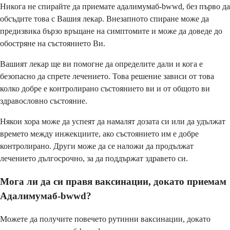
Никога не спирайте да приемате адалимумаб-bwwd, без първо да
обсъдите това с Вашия лекар. Внезапното спиране може да
предизвика бързо връщане на симптомите и може да доведе до
обостряне на състоянието Ви.
Вашият лекар ще ви помогне да определите дали и кога е
безопасно да спрете лечението. Това решение зависи от това
колко добре е контролирано състоянието ви и от общото ви
здравословно състояние.
Някои хора може да успеят да намалят дозата си или да удължат
времето между инжекциите, ако състоянието им е добре
контролирано. Други може да се наложи да продължат
лечението дългосрочно, за да поддържат здравето си.
Мога ли да си правя ваксинации, докато приемам
Адалимумаб-bwwd?
Можете да получите повечето рутинни ваксинации, докато