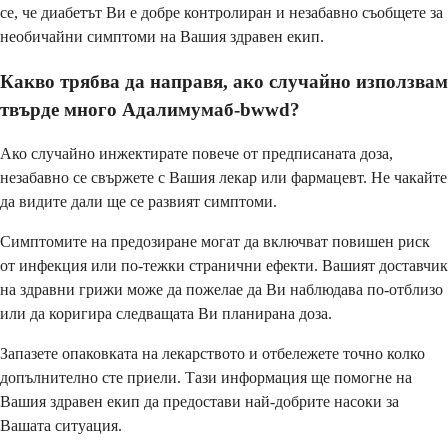
се, че диабетът Ви е добре контролиран и незабавно съобщете за
необичайни симптоми на Вашия здравен екип.
Какво трябва да направя, ако случайно използвам
твърде много Адалимумаб-bwwd?
Ако случайно инжектирате повече от предписаната доза,
незабавно се свържете с Вашия лекар или фармацевт. Не чакайте
да видите дали ще се развият симптоми.
Симптомите на предозиране могат да включват повишен риск
от инфекция или по-тежки странични ефекти. Вашият доставчик
на здравни грижи може да пожелае да Ви наблюдава по-отблизо
или да коригира следващата Ви планирана доза.
Запазете опаковката на лекарството и отбележете точно колко
допълнително сте приели. Тази информация ще помогне на
Вашия здравен екип да предостави най-добрите насоки за
Вашата ситуация.