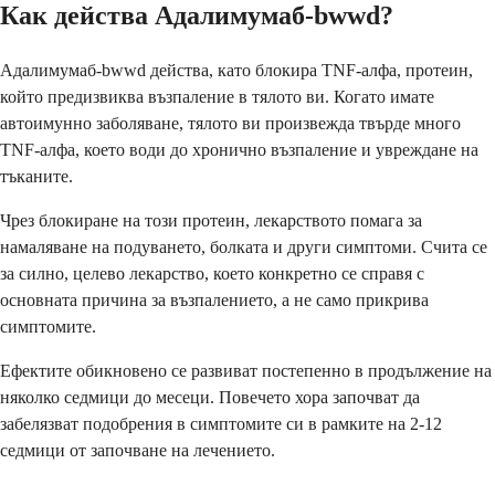
Как действа Адалимумаб-bwwd?
Адалимумаб-bwwd действа, като блокира TNF-алфа, протеин,
който предизвиква възпаление в тялото ви. Когато имате
автоимунно заболяване, тялото ви произвежда твърде много
TNF-алфа, което води до хронично възпаление и увреждане на
тъканите.
Чрез блокиране на този протеин, лекарството помага за
намаляване на подуването, болката и други симптоми. Счита се
за силно, целево лекарство, което конкретно се справя с
основната причина за възпалението, а не само прикрива
симптомите.
Ефектите обикновено се развиват постепенно в продължение на
няколко седмици до месеци. Повечето хора започват да
забелязват подобрения в симптомите си в рамките на 2-12
седмици от започване на лечението.