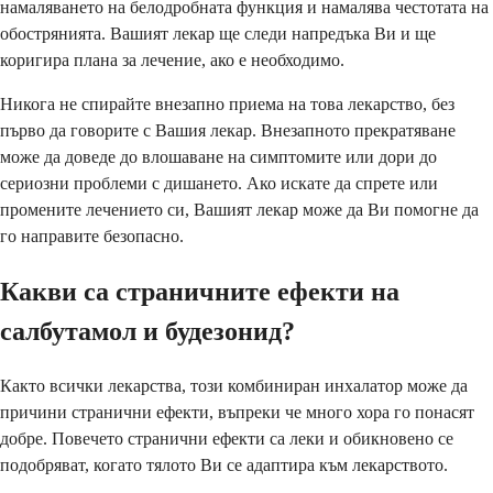
намаляването на белодробната функция и намалява честотата на
обострянията. Вашият лекар ще следи напредъка Ви и ще
коригира плана за лечение, ако е необходимо.
Никога не спирайте внезапно приема на това лекарство, без
първо да говорите с Вашия лекар. Внезапното прекратяване
може да доведе до влошаване на симптомите или дори до
сериозни проблеми с дишането. Ако искате да спрете или
промените лечението си, Вашият лекар може да Ви помогне да
го направите безопасно.
Какви са страничните ефекти на
салбутамол и будезонид?
Както всички лекарства, този комбиниран инхалатор може да
причини странични ефекти, въпреки че много хора го понасят
добре. Повечето странични ефекти са леки и обикновено се
подобряват, когато тялото Ви се адаптира към лекарството.