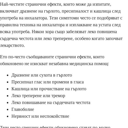
Най-честите странични ефекти, които може да изпитате,
включват дразнене на гърлото, пресипналост и кашлица след
употреба на инхалатора. Тези симптоми често се подобряват с
правилна техника на инхалатора и изплакване на устата след
всяка употреба. Някои хора също забелязват леко повишена
сърдечна честота или леко треперене, особено когато започват
лекарството.
Ето по-често съобщаваните странични ефекти, които
обикновено не изискват незабавна медицинска помощ:
Дразнене или сухота в гърлото
Пресипнал глас или промени в гласа
Кашлица или прочистване на гърлото
Леко треперене или тремор
Леко повишаване на сърдечната честота
Главоболие
Нервност или неспокойствие
Тези често срещани ефекти обикновено стават по-малко