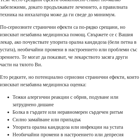
забележими, докато продължавате лечението, а правилната
техника на инхалатора може да ги сведе до минимум.
По-сериозните странични ефекти са по-рядко срещани, но
изискват незабавна медицинска помощ. Свържете се с Вашия
лекар, ако почувствате упорита орална кандидоза (бели петна в
устата), необичайни промени в настроението или проблеми със
зрението. Те могат да показват, че лекарството засяга други
части на тялото Ви.
Ето редките, но потенциално сериозни странични ефекти, които
изискват незабавна медицинска оценка:
Тежки алергични реакции с обрив, подуване или
затруднено дишане
Болка в гърдите или неравномерен сърдечен ритъм
Силно замайване или припадък
Упорита орална кандидоза или инфекции на устата
Необичайни промени в настроението или депресия