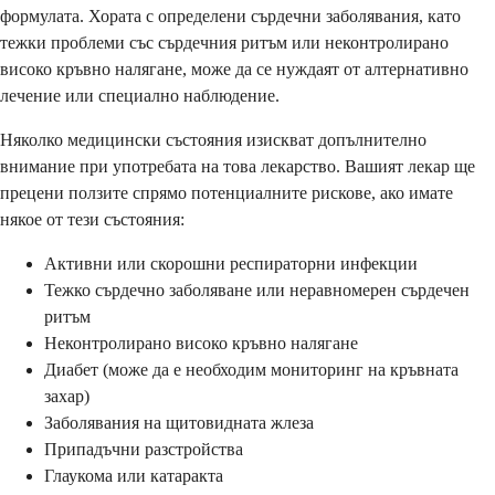
формулата. Хората с определени сърдечни заболявания, като
тежки проблеми със сърдечния ритъм или неконтролирано
високо кръвно налягане, може да се нуждаят от алтернативно
лечение или специално наблюдение.
Няколко медицински състояния изискват допълнително
внимание при употребата на това лекарство. Вашият лекар ще
прецени ползите спрямо потенциалните рискове, ако имате
някое от тези състояния:
Активни или скорошни респираторни инфекции
Тежко сърдечно заболяване или неравномерен сърдечен
ритъм
Неконтролирано високо кръвно налягане
Диабет (може да е необходим мониторинг на кръвната
захар)
Заболявания на щитовидната жлеза
Припадъчни разстройства
Глаукома или катаракта