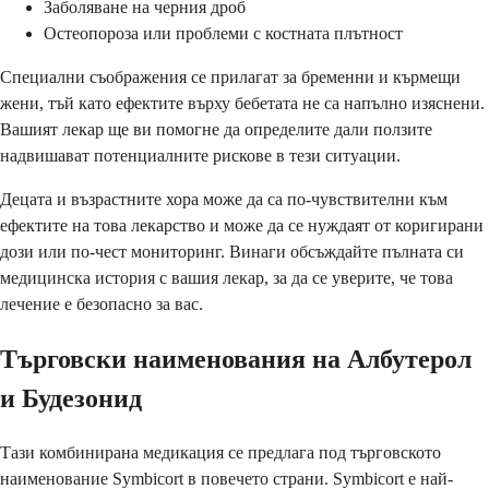
Заболяване на черния дроб
Остеопороза или проблеми с костната плътност
Специални съображения се прилагат за бременни и кърмещи
жени, тъй като ефектите върху бебетата не са напълно изяснени.
Вашият лекар ще ви помогне да определите дали ползите
надвишават потенциалните рискове в тези ситуации.
Децата и възрастните хора може да са по-чувствителни към
ефектите на това лекарство и може да се нуждаят от коригирани
дози или по-чест мониторинг. Винаги обсъждайте пълната си
медицинска история с вашия лекар, за да се уверите, че това
лечение е безопасно за вас.
Търговски наименования на Албутерол
и Будезонид
Тази комбинирана медикация се предлага под търговското
наименование Symbicort в повечето страни. Symbicort е най-