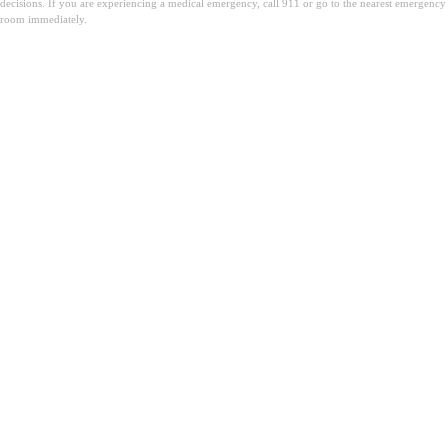
decisions. If you are experiencing a medical emergency, call 911 or go to the nearest emergency
room immediately.