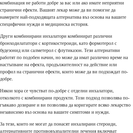
комбинация не работи добре за вас или ако имате неприятни
странични ефекти. Вашият лекар може да ви помогне да
намерите най-подходящата алтернатива въз основа на вашите
специфични нужди и медицинска история.
Други комбинирани инхалатори комбинират различни
бронходилататори с кортикостероиди, като формотерол с
будезонид или салметерол с флутиказон. Тези алтернативи
работят по подобен начин, но може да имат различно време на
настъпване на ефекта, продължителност на действие или
профил на странични ефекти, които може да ви подхождат по-
добре.
Някои хора се чувстват по-добре с отделни инхалатори,
отколкото с комбинирани продукти. Този подход позволява по-
гъвкаво дозиране и ви позволява да коригирате всяко лекарство
независимо въз основа на вашите симптоми и нужди.
За тези, които не могат да понасят инхалирани стероиди,
алтернативните противовъзпалителни лечения включват