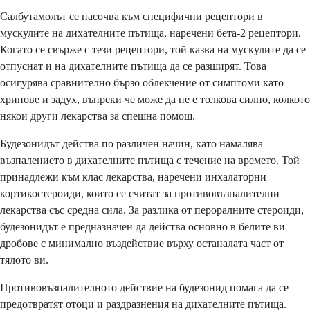
Салбутамолът се насочва към специфични рецептори в
мускулите на дихателните пътища, наречени бета-2 рецептори.
Когато се свърже с тези рецептори, той казва на мускулите да се
отпуснат и на дихателните пътища да се разширят. Това
осигурява сравнително бързо облекчение от симптоми като
хрипове и задух, въпреки че може да не е толкова силно, колкото
някои други лекарства за спешна помощ.
Будезонидът действа по различен начин, като намалява
възпалението в дихателните пътища с течение на времето. Той
принадлежи към клас лекарства, наречени инхалаторни
кортикостероиди, които се считат за противовъзпалителни
лекарства със средна сила. За разлика от пероралните стероиди,
будезонидът е предназначен да действа основно в белите ви
дробове с минимално въздействие върху останалата част от
тялото ви.
Противовъзпалителното действие на будезонид помага да се
предотвратят отоци и раздразнения на дихателните пътища.