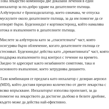
Това лекарство комбинира две доказани лечения в един
инхалатор за по-добро здраве на дихателните пътища.
Албутеролът е бронходилататор, което означава, че отпуска
мускулите около дихателните пътища, за да им помогне да се
отворят бързо. Будезонидът е кортикостероид, който намалява
отока и възпалението в дихателните пътища.
Мислете за албутерола като за „спасителната“ част, която
осигурява бързо облекчение, когато дихателните пътища се
стесняват. Будезонидът действа като „превантивната“ част, която
поддържа възпалението под контрол с течение на времето.
Заедно те адресират както незабавните симптоми, така и
основното възпаление, което затруднява дишането.
Тази комбинация се предлага като инхалатор с дозиран аерозол
(MDI), който доставя прецизно количество от двете лекарства с
всяко впръскване. Инхалаторът използва пропелант, за да
помогне на лекарството да достигне дълбоко в белите дробове,
където може да действа най-ефективно.