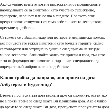
Ако случайно вземете повече впръсквания от предписаните,
наблюдавайте се за симптоми като учестено сърцебиене,
треперене, нервност или болка в гърдите. Повечето леки
предозировки отшумяват от само себе си, когато лекарството
престане да действа.
Свържете се с Вашия лекар или потърсете медицинска помощ,
ако почувствате тежки симптоми като болка в гърдите, силно
световъртеж или затруднено дишане след приема на твърде
много лекарства. Записвайте колко сте приели и кога, тъй като
тази информация ще помогне на здравните специалисти да
определят най-добрия начин на действие.
Какво трябва да направя, ако пропусна доза
Албутерол и Будезонид?
Вземете пропуснатата доза веднага щом си спомните, освен ако
не е почти време за следващата Ви планирана доза. Ако е близо
до времето за следващата Ви доза, пропуснете пропуснатата доза