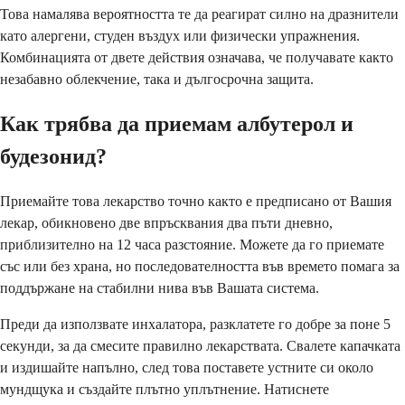
Това намалява вероятността те да реагират силно на дразнители
като алергени, студен въздух или физически упражнения.
Комбинацията от двете действия означава, че получавате както
незабавно облекчение, така и дългосрочна защита.
Как трябва да приемам албутерол и
будезонид?
Приемайте това лекарство точно както е предписано от Вашия
лекар, обикновено две впръсквания два пъти дневно,
приблизително на 12 часа разстояние. Можете да го приемате
със или без храна, но последователността във времето помага за
поддържане на стабилни нива във Вашата система.
Преди да използвате инхалатора, разклатете го добре за поне 5
секунди, за да смесите правилно лекарствата. Свалете капачката
и издишайте напълно, след това поставете устните си около
мундщука и създайте плътно уплътнение. Натиснете