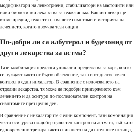
модификатори на левкотриени, стабилизатори на мастоцити или
нови биологични лекарства за тежка астма. Вашият лекар ще
вземе предвид тежестта на вашите симптоми и историята на
лечението, когато проучва тези опции.
По-добри ли са албутерол и будезонид от
други лекарства за астма?
Тази комбинация предлага уникални предимства за хора, които
се нуждаят както от бързо облекчение, така и от дългосрочен
контрол в един инхалатор. В сравнение с използването на
отделни лекарства, тя може да подобри придържането към
лечението и да осигури по-последователен контрол на
симптомите през целия ден.
В сравнение с инхалаторите с един компонент, тази комбинация
често осигурява по-добър цялостен контрол на астмата, тъй като
едновременно третира както свиването на дихателните пътища,