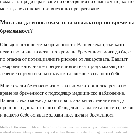
помага за предотвратяване на обостряния на симптомите, които
могат да възникнат при внезапно прекратяване.
Мога ли да използвам този инхалатор по време на
бременност?
Обсъдете плановете за бременност с Вашия лекар, тъй като
неконтролираната астма по време на бременност може да бъде
по-опасна от потенциалните рискове от лекарствата. Вашият
лекар внимателно ще прецени ползите от продължаващото
лечение спрямо всички възможни рискове за вашето бебе.
Много жени безопасно използват инхалаторни лекарства по
време на бременност с подходящо медицинско наблюдение.
Вашият лекар може да коригира плана ви за лечение или да
препоръча допълнително наблюдение, за да се гарантира, че вие
и вашето бебе оставате здрави през цялата бременност.
Medical Disclaimer:
This article is for informational purposes only and does not constitute
medical advice. Always consult a qualified healthcare provider for diagnosis and treatment