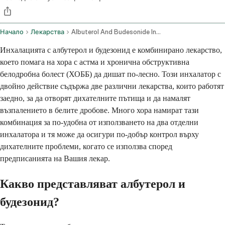
Начало
Лекарства
Albuterol And Budesonide Inhalation Route
Инхалацията с албутерол и будезонид е комбинирано лекарство,
което помага на хора с астма и хронична обструктивна
белодробна болест (ХОББ) да дишат по-лесно. Този инхалатор с
двойно действие съдържа две различни лекарства, които работят
заедно, за да отворят дихателните пътища и да намалят
възпалението в белите дробове. Много хора намират тази
комбинация за по-удобна от използването на два отделни
инхалатора и тя може да осигури по-добър контрол върху
дихателните проблеми, когато се използва според
предписанията на Вашия лекар.
Какво представляват албутерол и
будезонид?