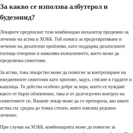
За какво се използва албутерол и
будезонид?
Лекарите предписват този комбиниран инхалатор предимно за
лечение на астма и ХОББ. Той помага за предотвратяване и
лечение на дихателни проблеми, като поддържа дихателните
пътища отворени и намалява възпалението, което може да
предизвика симптоми.
За астма, това лекарство може да помогне за контролиране на
ежедневните симптоми като хрипове, задух, стягане в гърдите и
кашлица. То действа особено добре за хора, които се нуждаят
както от бързо облекчение, така и от дългосрочен контрол на
симптомите си. Вашият лекар може да го препоръча, ако имате
астма със средна до тежка степен, която изисква редовно
лечение.
При случаи на ХОББ, комбинацията може да помогне за