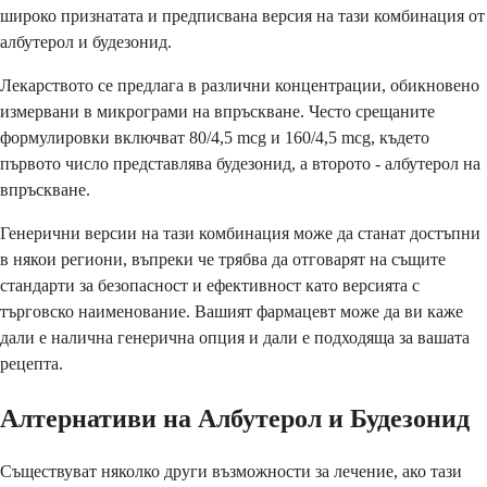
широко признатата и предписвана версия на тази комбинация от
албутерол и будезонид.
Лекарството се предлага в различни концентрации, обикновено
измервани в микрограми на впръскване. Често срещаните
формулировки включват 80/4,5 mcg и 160/4,5 mcg, където
първото число представлява будезонид, а второто - албутерол на
впръскване.
Генерични версии на тази комбинация може да станат достъпни
в някои региони, въпреки че трябва да отговарят на същите
стандарти за безопасност и ефективност като версията с
търговско наименование. Вашият фармацевт може да ви каже
дали е налична генерична опция и дали е подходяща за вашата
рецепта.
Алтернативи на Албутерол и Будезонид
Съществуват няколко други възможности за лечение, ако тази