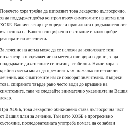
Повечето хора трябва да използват това лекарство дългосрочно,
за да поддържат добър контрол върху симптомите на астма или
ХОББ. Вашият лекар ще определи правилната продължителност
въз основа на Вашето специфично състояние и колко добре
реагирате на лечението.
За лечение на астма може да се наложи да използвате този
инхалатор в продължение на месеци или дори години, за да
поддържате дихателните си пътища стабилни. Някои хора в
крайна сметка могат да преминат към по-малко интензивни
лечения, ако симптомите им се подобрят значително. Въпреки
това, спирането твърде рано често води до връщане на
симптомите, така че следвайте внимателно указанията на Вашия
лекар.
При ХОББ, това лекарство обикновено става дългосрочна част
от Вашия план за лечение. Тъй като ХОББ е прогресивно
състояние, последователната употреба помага да се забави