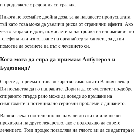
и продължете с редовния си график.
Никога не вземайте двойна доза, за да наваксате пропуснатата,
тъй като това може да увеличи риска от странични ефекти. Ако
често забравяте дози, помислете за настройка на напомняния по
телефона или използване на органайзер за хапчета, за да ви
помогне да останете на път с лечението си.
Кога мога да спра да приемам Албутерол и
Будезонид?
Спрете да приемате това лекарство само когато Вашият лекар
Ви посъветва да го направите. Дори и да се чувствате по-добре,
спирането твърде рано може да доведе до връщане на
симптомите и потенциално сериозни проблеми с дишането.
Вашият лекар постепенно ще намали дозата ви или ще ви
прехвърли на друго лекарство, ако е подходящо да спрете
лечението. Този процес позволява на тялото ви да се адаптира и