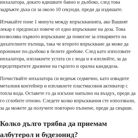
инхалатора, докато вдишвате бавно и дълбоко, след това
задръжте дъха си за около 10 секунди, преди да издишате.
Изчакайте поне 1 минута между впръскванията, ако Вашият
лекар е предписал повече от едно впръскване на доза. Това
позволява първото впръскване да помогне за отварянето на
дихателните пътища, така че второто впръскване да може да
проникне по-дълбоко в белите дробове. След като използвате
инхалатора, изплакнете устата си с вода и я изплюйте, за да
предотвратите дразнене на гърлото и орална кандидоза.
Почиствайте инхалатора си веднъж седмично, като извадите
металния контейнер и изплакнете пластмасовия активатор с
топла вода. Оставете го да изсъхне напълно на въздух, преди да
го сглобите отново. Следете колко впръсквания сте използвали,
за да можете да получите повторно пълнене, преди да свърши.
Колко дълго трябва да приемам
албутерол и будезонид?