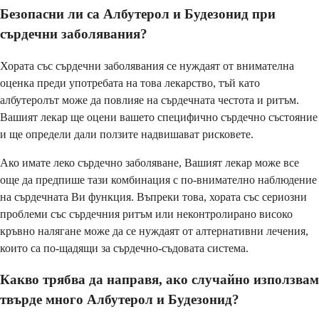
Безопасни ли са Албутерол и Будезонид при
сърдечни заболявания?
Хората със сърдечни заболявания се нуждаят от внимателна
оценка преди употребата на това лекарство, тъй като
албутеролът може да повлияе на сърдечната честота и ритъм.
Вашият лекар ще оцени вашето специфично сърдечно състояние
и ще определи дали ползите надвишават рисковете.
Ако имате леко сърдечно заболяване, Вашият лекар може все
още да предпише тази комбинация с по-внимателно наблюдение
на сърдечната Ви функция. Въпреки това, хората със сериозни
проблеми със сърдечния ритъм или неконтролирано високо
кръвно налягане може да се нуждаят от алтернативни лечения,
които са по-щадящи за сърдечно-съдовата система.
Какво трябва да направя, ако случайно използвам
твърде много Албутерол и Будезонид?