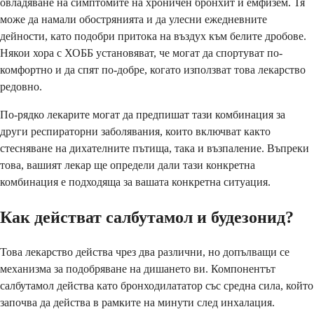
овладяване на симптомите на хроничен бронхит и емфизем. Тя
може да намали обострянията и да улесни ежедневните
дейности, като подобри притока на въздух към белите дробове.
Някои хора с ХОББ установяват, че могат да спортуват по-
комфортно и да спят по-добре, когато използват това лекарство
редовно.
По-рядко лекарите могат да предпишат тази комбинация за
други респираторни заболявания, които включват както
стесняване на дихателните пътища, така и възпаление. Въпреки
това, вашият лекар ще определи дали тази конкретна
комбинация е подходяща за вашата конкретна ситуация.
Как действат салбутамол и будезонид?
Това лекарство действа чрез два различни, но допълващи се
механизма за подобряване на дишането ви. Компонентът
салбутамол действа като бронходилататор със средна сила, който
започва да действа в рамките на минути след инхалация.