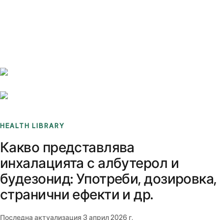
Benchmarks
Stories
FAQ
Sign up / Log in
HEALTH LIBRARY
Какво представлява
инхалацията с албутерол и
будезонид: Употреби, дозировка,
странични ефекти и др.
Последна актуализация
3 април 2026 г.