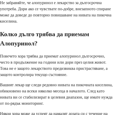
Не забравяйте, че алопуринол е лекарство за дългосрочна
употреба. Дори ако се чувствате по-добре, внезапното спиране
може да доведе до повторно повишаване на нивата на пикочна
киселина.
Колко дълго трябва да приемам
Алопуринол?
Повечето хора трябва да приемат алопуринол дългосрочно,
често в продължение на години или дори през целия живот.
Това не е защото лекарството предизвиква пристрастяване, а
защото контролира текущо състояние.
Вашият лекар ще следи редовно нивата на пикочната киселина,
обикновено на всеки няколко месеца в началото. След като
нивата ви се стабилизират в целевия диапазон, ще имате нужда
от по-рядък мониторинг.
Някои хора може да успеят да намалят дозата си с течение на