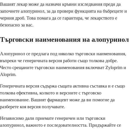
Вашият лекар може да назначи кръвни изследвания преди да
започнете алопуринол, за да провери функцията на бъбреците и
черния дроб. Това помага да се гарантира, че лекарството е
безопасно за вас.
Търговски наименования на алопуринол
Алопуринол се предлага под няколко търговски наименования,
въпреки че генеричната версия работи също толкова добре.
Често срещаните търговски наименования включват Zyloprim и
Aloprim.
Генеричната версия съдържа същата активна съставка и е също
толкова ефективна, колкото и версиите с търговско
наименование. Вашият фармацевт може да ви помогне да
разберете коя версия получавате.
Независимо дали приемате генеричен или търговски
алопуринол, важното е последователността. Придържайте се