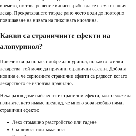
времето, но това решение винаги трябва да се взема с вашия
лекар. Прекратяването твърде рано често води до повторно
повишаване на нивата на пикочната киселина.
Какви са страничните ефекти на
алопуринол?
Повечето хора понасят добре алопуринол, но както всички
лекарства, той може да причини странични ефекти. Добрата
новина е, че сериозните странични ефекти са рядкост, когато
лекарството се използва правилно.
Нека разгледаме най-честите странични ефекти, които може да
изпитате, като имаме предвид, че много хора изобщо нямат
странични ефекти:
Леко стомашно разстройство или гадене
Сънливост или замаяност