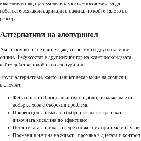
към един и същ производител, когато е възможно, за да
избегнете всякакви вариации в начина, по който тялото ви
реагира.
Алтернативи на алопуринол
Ако алопуринол не е подходящ за вас, има и други налични
опции. Фебуксостат е друг инхибитор на ксантиноксидазата,
който действа подобно на алопуринол.
Други алтернативи, които Вашият лекар може да обмисли,
включват:
Фебуксостат (Uloric) - действа подобно, но може да е по-
добър за хора с бъбречни проблеми
Пробенецид - помага на бъбреците да отстраняват
пикочната киселина по-ефективно
Пеглотиказа - прилага се чрез инжекция при тежки случаи
Промени в начина на живот - промяна в диетата и контрол