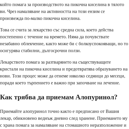
който помага за производството на пикочна киселина в тялото
ви. Чрез намаляване на активността на този ензим се
произвежда по-малко пикочна киселина.
Това се счита за лекарство със средна сила, което действа
постепенно с течение на времето. Няма да почувствате
незабавно облекчение, както може би с болкоуспокояващи, но то
осигурява стабилни, дългосрочни ползи.
Лекарството помага за разтварянето на съществуващите
кристали на пикочна киселина и предотвратява образуването на
нови. Този процес може да отнеме няколко седмици до месеци,
поради което търпението е важно при започване на лечение.
Как трябва да приемам Алопуринол?
Приемайте алопуринол точно както е предписано от Вашия
лекар, обикновено веднъж дневно след хранене. Приемането му
с храна помага за намаляване на стомашното неразположение и