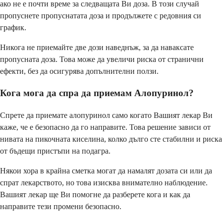
ако не е почти време за следващата Ви доза. В този случай
пропуснете пропуснатата доза и продължете с редовния си
график.
Никога не приемайте две дози наведнъж, за да наваксате
пропусната доза. Това може да увеличи риска от странични
ефекти, без да осигурява допълнителни ползи.
Кога мога да спра да приемам Алопуринол?
Спрете да приемате алопуринол само когато Вашият лекар Ви
каже, че е безопасно да го направите. Това решение зависи от
нивата на пикочната киселина, колко дълго сте стабилни и риска
от бъдещи пристъпи на подагра.
Някои хора в крайна сметка могат да намалят дозата си или да
спрат лекарството, но това изисква внимателно наблюдение.
Вашият лекар ще Ви помогне да разберете кога и как да
направите тези промени безопасно.