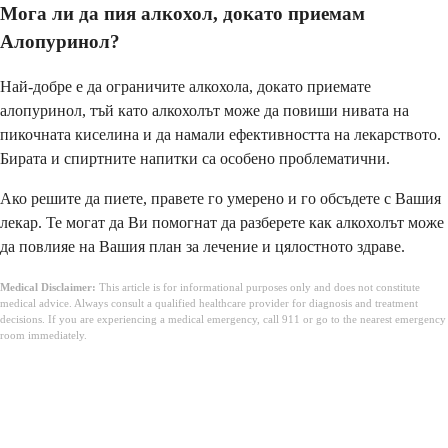
Мога ли да пия алкохол, докато приемам
Алопуринол?
Най-добре е да ограничите алкохола, докато приемате
алопуринол, тъй като алкохолът може да повиши нивата на
пикочната киселина и да намали ефективността на лекарството.
Бирата и спиртните напитки са особено проблематични.
Ако решите да пиете, правете го умерено и го обсъдете с Вашия
лекар. Те могат да Ви помогнат да разберете как алкохолът може
да повлияе на Вашия план за лечение и цялостното здраве.
Medical Disclaimer:
This article is for informational purposes only and does not constitute
medical advice. Always consult a qualified healthcare provider for diagnosis and treatment
decisions. If you are experiencing a medical emergency, call 911 or go to the nearest emergency
room immediately.