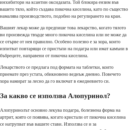
инхибитори на ксантин оксидазата. Той блокира ензим във
вашето тяло, който създава пикочна киселина, като по същество
намалява производството, подобно на регулирането на кран.
Вашият лекар може да предпише това лекарство, когато тялото
ви произвежда твърде много пикочна киселина или не може да
се отърве от нея правилно. Особено полезно е за хора, които
изпитват повтарящи се пристъпи на подагра или имат камъни в
бъбреците, направени от пикочна киселина.
Лекарството се предлага под формата на таблетки, които
приемате през устата, обикновено веднъж дневно. Повечето
хора намират за лесно да го включат в ежедневието си.
За какво се използва Алопуринол?
Алопуринолът основно лекува подагра, болезнена форма на
артрит, която се появява, когато кристали от пикочна киселина
се натрупват във вашите стави. Използва се и за