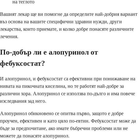
на теглото
Вашият лекар ще ви помогне да определите най-добрия вариант
въз основа на вашите специфични здравни нужди, други
лекарства, които приемате, и колко добре понасяте различните
лечения.
По-добър ли е алопуринол от
фебуксостат?
И алопуринол, и фебуксостат са ефективни при понижаване на
нивата на пикочната киселина, но те работят най-добре за
различни хора. Алопуринол се използва по-дълго и има повече
изследвания зад него.
Алопуринол обикновено се опитва първо, защото е добре
проучен, ефективен и като цяло по-евтин. Фебуксостат може да
бъде за предпочитане, ако имате бъбречни проблеми или не
можете да понасяте алопуринол.