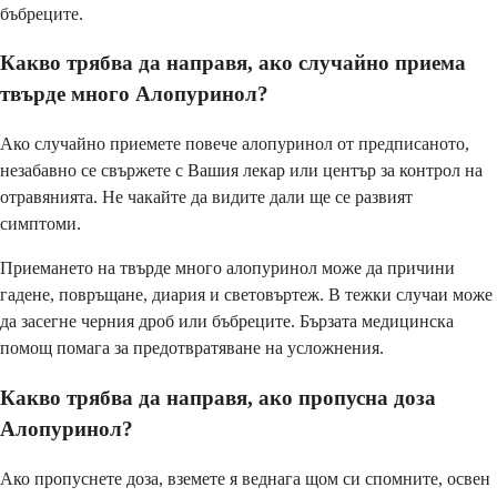
бъбреците.
Какво трябва да направя, ако случайно приема
твърде много Алопуринол?
Ако случайно приемете повече алопуринол от предписаното,
незабавно се свържете с Вашия лекар или център за контрол на
отравянията. Не чакайте да видите дали ще се развият
симптоми.
Приемането на твърде много алопуринол може да причини
гадене, повръщане, диария и световъртеж. В тежки случаи може
да засегне черния дроб или бъбреците. Бързата медицинска
помощ помага за предотвратяване на усложнения.
Какво трябва да направя, ако пропусна доза
Алопуринол?
Ако пропуснете доза, вземете я веднага щом си спомните, освен