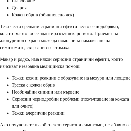
Главоболие
Диария
Кожен обрив (обикновено лек)
Тези често срещани странични ефекти често се подобряват,
когато тялото ви се адаптира към лекарството. Приемът на
алопуринол с храна може да помогне за намаляване на
симптомите, свързани със стомаха.
Макар и рядко, има някои сериозни странични ефекти, които
изискват незабавна медицинска помощ:
Тежки кожни реакции с образуване на мехури или лющене
Треска с кожен обрив
Необичайни синини или кървене
Сериозни чернодробни проблеми (пожълтяване на кожата
или очите)
Тежки алергични реакции
Ако почувствате някой от тези сериозни симптоми, незабавно се