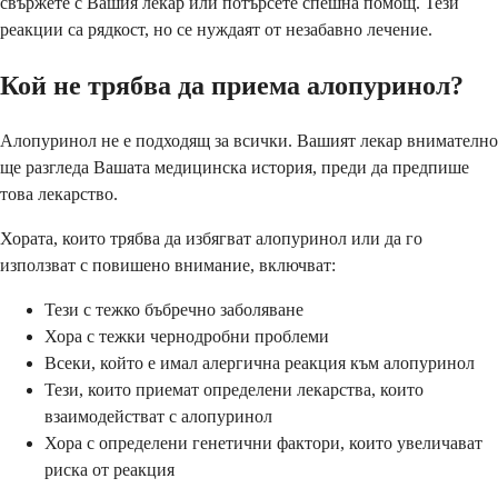
свържете с Вашия лекар или потърсете спешна помощ. Тези
реакции са рядкост, но се нуждаят от незабавно лечение.
Кой не трябва да приема алопуринол?
Алопуринол не е подходящ за всички. Вашият лекар внимателно
ще разгледа Вашата медицинска история, преди да предпише
това лекарство.
Хората, които трябва да избягват алопуринол или да го
използват с повишено внимание, включват:
Тези с тежко бъбречно заболяване
Хора с тежки чернодробни проблеми
Всеки, който е имал алергична реакция към алопуринол
Тези, които приемат определени лекарства, които
взаимодействат с алопуринол
Хора с определени генетични фактори, които увеличават
риска от реакция