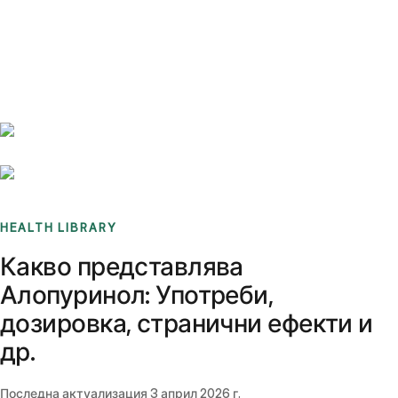
Benchmarks
Stories
FAQ
Sign up / Log in
HEALTH LIBRARY
Какво представлява
Алопуринол: Употреби,
дозировка, странични ефекти и
др.
Последна актуализация
3 април 2026 г.