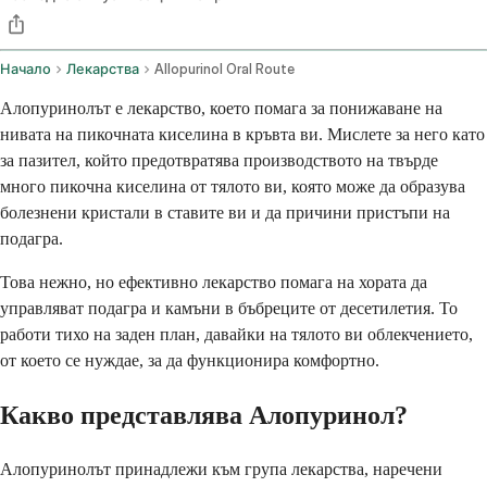
Начало
Лекарства
Allopurinol Oral Route
Алопуринолът е лекарство, което помага за понижаване на
нивата на пикочната киселина в кръвта ви. Мислете за него като
за пазител, който предотвратява производството на твърде
много пикочна киселина от тялото ви, която може да образува
болезнени кристали в ставите ви и да причини пристъпи на
подагра.
Това нежно, но ефективно лекарство помага на хората да
управляват подагра и камъни в бъбреците от десетилетия. То
работи тихо на заден план, давайки на тялото ви облекчението,
от което се нуждае, за да функционира комфортно.
Какво представлява Алопуринол?
Алопуринолът принадлежи към група лекарства, наречени