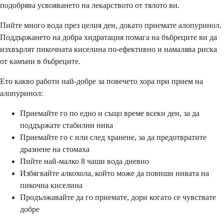
подобрява усвояването на лекарството от тялото ви.
Пийте много вода през целия ден, докато приемате алопуринол.
Поддържането на добра хидратация помага на бъбреците ви да
изхвърлят пикочната киселина по-ефективно и намалява риска
от камъни в бъбреците.
Ето какво работи най-добре за повечето хора при прием на
алопуринол:
Приемайте го по едно и също време всеки ден, за да
поддържате стабилни нива
Приемайте го с или след хранене, за да предотвратите
дразнене на стомаха
Пийте най-малко 8 чаши вода дневно
Избягвайте алкохола, който може да повиши нивата на
пикочна киселина
Продължавайте да го приемате, дори когато се чувствате
добре