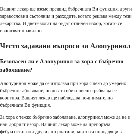
Вашият лекар ще вземе предвид бъбречната Ви функция, други
здравословни състояния и разходите, когато решава между тези
лекарства. И двете могат да бъдат отличен избор, когато се
използват правилно.
Често задавани въпроси за Алопуринол
Безопасен ли е Алопуринол за хора с бъбречно
заболяване?
Алопуринол може да се използва при хора с леко до умерено
бъбречно заболяване, но дозата обикновено трябва да се
коригира. Вашият лекар ще наблюдава по-внимателно
бъбречната Ви функция.
За хора с тежко бъбречно заболяване, алопуринол може да не е
най-добрият избор. Вашият лекар може да препоръча
фебуксостат или други алтернативи, които са по-щадящи за