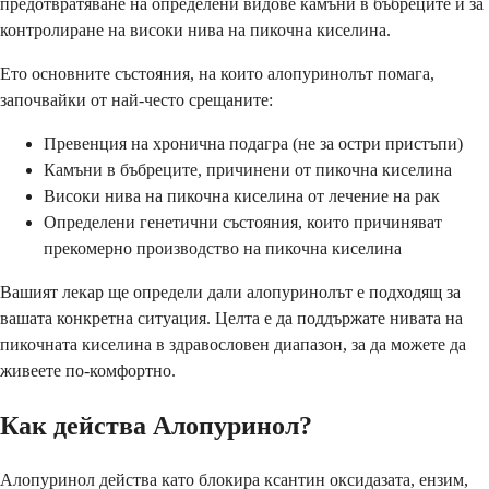
предотвратяване на определени видове камъни в бъбреците и за
контролиране на високи нива на пикочна киселина.
Ето основните състояния, на които алопуринолът помага,
започвайки от най-често срещаните:
Превенция на хронична подагра (не за остри пристъпи)
Камъни в бъбреците, причинени от пикочна киселина
Високи нива на пикочна киселина от лечение на рак
Определени генетични състояния, които причиняват
прекомерно производство на пикочна киселина
Вашият лекар ще определи дали алопуринолът е подходящ за
вашата конкретна ситуация. Целта е да поддържате нивата на
пикочната киселина в здравословен диапазон, за да можете да
живеете по-комфортно.
Как действа Алопуринол?
Алопуринол действа като блокира ксантин оксидазата, ензим,