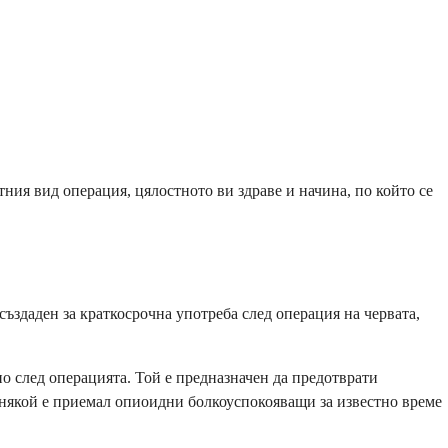
ния вид операция, цялостното ви здраве и начина, по който се
ъздаден за краткосрочна употреба след операция на червата,
о след операцията. Той е предназначен да предотврати
о някой е приемал опиоидни болкоуспокояващи за известно време