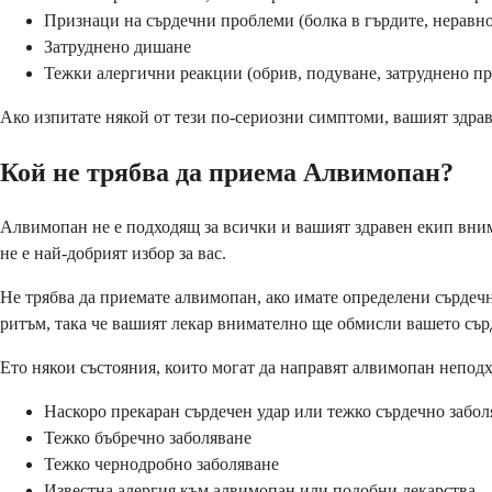
Признаци на сърдечни проблеми (болка в гърдите, неравн
Затруднено дишане
Тежки алергични реакции (обрив, подуване, затруднено п
Ако изпитате някой от тези по-сериозни симптоми, вашият здрав
Кой не трябва да приема Алвимопан?
Алвимопан не е подходящ за всички и вашият здравен екип вним
не е най-добрият избор за вас.
Не трябва да приемате алвимопан, ако имате определени сърдеч
ритъм, така че вашият лекар внимателно ще обмисли вашето сър
Ето някои състояния, които могат да направят алвимопан неподх
Наскоро прекаран сърдечен удар или тежко сърдечно забол
Тежко бъбречно заболяване
Тежко чернодробно заболяване
Известна алергия към алвимопан или подобни лекарства