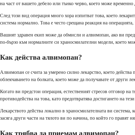
на част от вашето дебело или тънко черво, което може временн
След този вид операция много хора изпитват това, което лекарит
система нормално. Това е често срещана реакция на операцията, 
Вашият здравен екип може да обмисли и алвимопан, ако ви предс
по-бързо към нормалните си храносмилателни модели, което може
Как действа алвимопан?
Алвимопан се счита за умерено силно лекарство, което действа 
облекчаването на болката, което може да получавате от други ле
Когато ви предстои операция, естественият стресов отговор на т
противодейства на това, като предотвратява достигането на тез
Лекарството действа локално в храносмилателната ви система, ко
засяга други части на тялото ви по начина, по който го правят ня
Как трябва да приемам алвимопан?