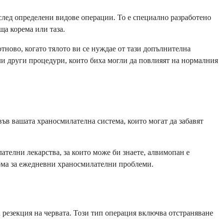
след определени видове операции. То е специално разработено
ща корема или таза.
тново, когато тялото ви се нуждае от тази допълнителна
ли други процедури, които биха могли да повлияят на нормалния
ъв вашата храносмилателна система, които могат да забавят
ателни лекарства, за които може би знаете, алвимопан е
дома за ежедневни храносмилателни проблеми.
 резекция на червата. Този тип операция включва отстраняване