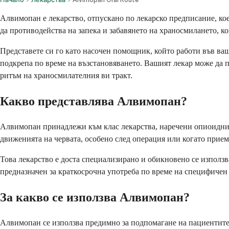
Алвимопан е лекарство, отпускано по лекарско предписание, кое
да противодейства на запека и забавянето на храносмилането, ко
Представете си го като насочен помощник, който работи във ваша
подкрепа по време на възстановяването. Вашият лекар може да п
ритъм на храносмилателния ви тракт.
Какво представлява Алвимопан?
Алвимопан принадлежи към клас лекарства, наречени опиоидни а
движенията на червата, особено след операция или когато прие
Това лекарство е доста специализирано и обикновено се използв
предназначен за краткосрочна употреба по време на специфичен
За какво се използва Алвимопан?
Алвимопан се използва предимно за подпомагане на пациентите 