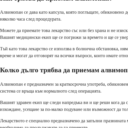
Алвимопан се дава като капсула, която поглъщате, обикновено д
няколко часа след процедурата.
Можете да приемате това лекарство със или без храна и не изис
Вашият медицински екип ще се погрижи за времето и ще се увери
Тъй като това лекарство се използва в болнична обстановка, ням
време и могат да отговорят на всички въпроси, които имате отн
Колко дълго трябва да приемам алвимо
Алвимопан е предназначен за краткосрочна употреба, обикновено
система се връща към нормалното след операцията.
Вашият здравен екип ще следи напредъка ви и ще реши кога да сп
изхождане, усещане за по-малко подуване или възможност да то
Лекарството е специално предназначено да запълни празнината 
необходимо да продължавате да го приемате.