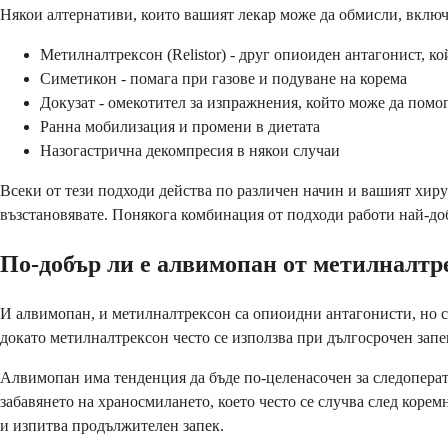
Някои алтернативи, които вашият лекар може да обмисли, включ
Метилналтрексон (Relistor) - друг опиоиден антагонист, к
Симетикон - помага при газове и подуване на корема
Докузат - омекотител за изпражнения, който може да помо
Ранна мобилизация и промени в диетата
Назогастрична декомпресия в някои случаи
Всеки от тези подходи действа по различен начин и вашият хиру
възстановявате. Понякога комбинация от подходи работи най-до
По-добър ли е алвимопан от метилналтр
И алвимопан, и метилналтрексон са опиоидни антагонисти, но с
докато метилналтрексон често се използва при дългосрочен запе
Алвимопан има тенденция да бъде по-целенасочен за следоперати
забавянето на храносмилането, което често се случва след кор
и изпитва продължителен запек.