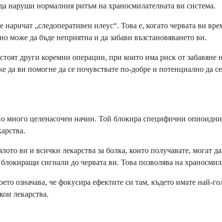
о да наруши нормалния ритъм на храносмилателната ви система.
е наричат „следоперативен илеус“. Това е, когато червата ви вр
но може да бъде неприятна и да забави възстановяването ви.
тоят други коремни операции, при които има риск от забавяне на
 да ви помогне да се почувствате по-добре и потенциално да се
по много целенасочен начин. Той блокира специфични опиоидни р
карства.
ялото ви и всички лекарства за болка, които получавате, могат 
и блокиращи сигнали до червата ви. Това позволява на храносмил
ето означава, че фокусира ефектите си там, където имате най-го
кои лекарства.