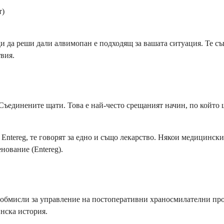
т)
и да реши дали алвимопан е подходящ за вашата ситуация. Те съ
твия.
Съединените щати. Това е най-често срещаният начин, по който
Entereg, те говорят за едно и също лекарство. Някои медицинс
нование (Entereg).
 обмисли за управление на постоперативни храносмилателни про
нска история.