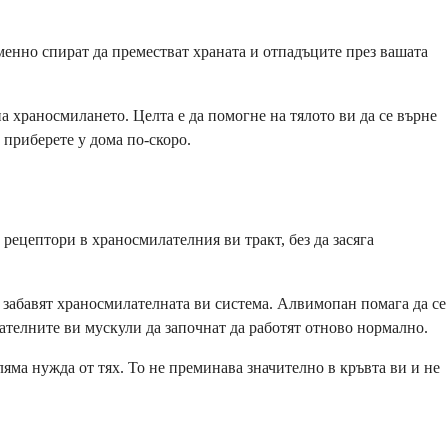
еменно спират да преместват храната и отпадъците през вашата
 храносмилането. Целта е да помогне на тялото ви да се върне
 приберете у дома по-скоро.
ецептори в храносмилателния ви тракт, без да засяга
да забавят храносмилателната ви система. Алвимопан помага да се
ателните ви мускули да започнат да работят отново нормално.
ляма нужда от тях. То не преминава значително в кръвта ви и не