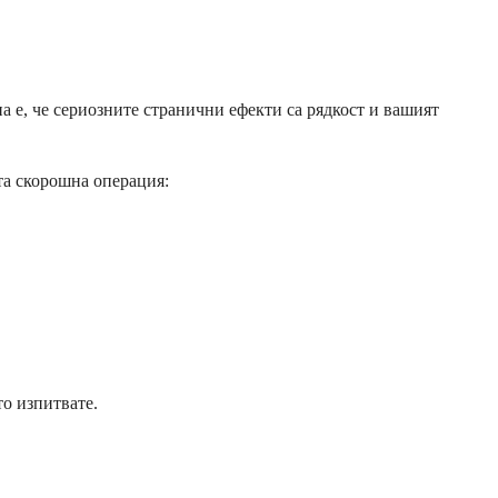
а е, че сериозните странични ефекти са рядкост и вашият
ата скорошна операция:
о изпитвате.