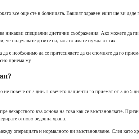
окато все още сте в болницата. Вашият здравен екип ще ви даде 
ква никакви специални диетични съображения. Ако можете да пиет
, че получавате дозите си, когато имате нужда от тях.
а да е необходимо да се притеснявате да си спомняте да го прие
осно приема му.
пан?
 не повече от 7 дни. Повечето пациенти го приемат от 3 до 5 дн
ре лекарството въз основа на това как се възстановявате. Призна
лерирате отново редовна храна.
между операцията и нормалното ви възстановяване. След като хр