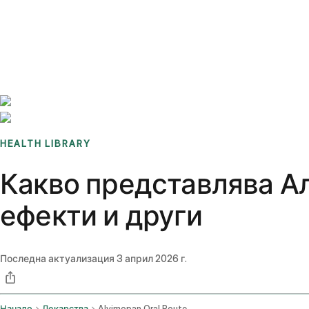
Benchmarks
Stories
FAQ
Sign up / Log in
HEALTH LIBRARY
Какво представлява Ал
ефекти и други
Последна актуализация
3 април 2026 г.
Начало
Лекарства
Alvimopan Oral Route