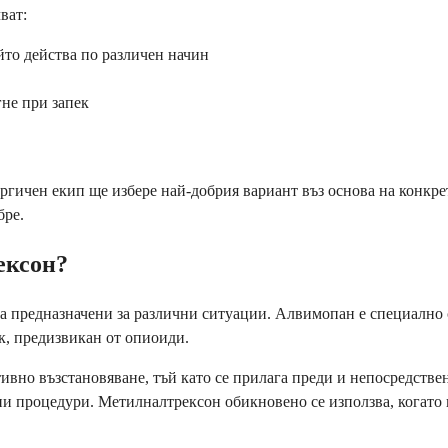
ват:
ойто действа по различен начин
гне при запек
ргичен екип ще избере най-добрия вариант въз основа на конкрет
бре.
ексон?
а предназначени за различни ситуации. Алвимопан е специално с
к, предизвикан от опиоиди.
вно възстановяване, тъй като се прилага преди и непосредствен
емни процедури. Метилналтрексон обикновено се използва, когат