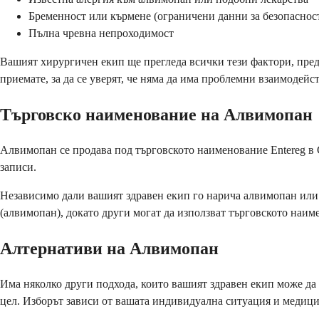
Бременност или кърмене (ограничени данни за безопаснос
Пълна чревна непроходимост
Вашият хирургичен екип ще прегледа всички тези фактори, пред
приемате, за да се уверят, че няма да има проблемни взаимодейс
Търговско наименование на Алвимопан
Алвимопан се продава под търговското наименование Entereg в 
записи.
Независимо дали вашият здравен екип го нарича алвимопан или 
(алвимопан), докато други могат да използват търговското наиме
Алтернативи на Алвимопан
Има няколко други подхода, които вашият здравен екип може да
цел. Изборът зависи от вашата индивидуална ситуация и медици