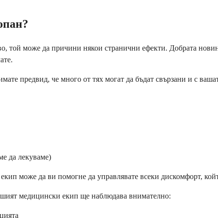
опан?
во, той може да причини някои странични ефекти. Добрата новин
ате.
имате предвид, че много от тях могат да бъдат свързани и с ваш
ме да лекуваме)
екип може да ви помогне да управлявате всеки дискомфорт, койт
вашият медицински екип ще наблюдава внимателно:
ацията