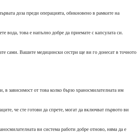
първата доза преди операцията, обикновено в рамките на
е вода, това е напълно добре да приемате с капсулата си.
мате сами. Вашите медицински сестри ще ви го донесат в точното
и, в зависимост от това колко бързо храносмилателната им
ците, че сте готови да спрете, могат да включват първото ви
аносмилателната ви система работи добре отново, няма да е