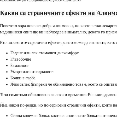
Какви са страничните ефекти на Алвим
Повечето хора понасят добре алвимопан, но както всяко лекарст
медицински екип ще ви наблюдава внимателно, докато го прием
Ето по-честите странични ефекти, които може да изпитате, като 
Гадене или лек стомашен дискомфорт
Главоболие
Замаяност
Умора или отпадналост
Болки в гърба
Леко запек (въпреки че обикновено това е, което се опитва
Тези симптоми обикновено са леки и временни. Вашият здравен 
Има някои по-редки, но по-сериозни странични ефекти, които 
Силна коремна болка, която е различна от болката от опер