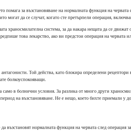
то помага за възстановяване на нормалната функция на червата 
ито могат да се случат, когато сте претърпели операция, включва
та храносмилателна система, за да накара нещата да се движат о
редпише това лекарство, ако ви предстои операция на червата и
нтагонисти. Той действа, като блокира определени рецептори в
мате болкоуспокояващи.
а само в болнични условия. За разлика от много други храносмил
 период на възстановяване. Не е нещо, което бихте приемали у 
да възстановят нормалната функция на червата след операция за