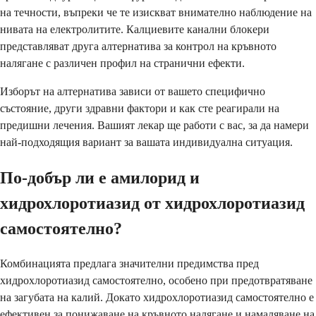
на течности, въпреки че те изискват внимателно наблюдение на
нивата на електролитите. Калциевите канални блокери
представляват друга алтернатива за контрол на кръвното
налягане с различен профил на странични ефекти.
Изборът на алтернатива зависи от вашето специфично
състояние, други здравни фактори и как сте реагирали на
предишни лечения. Вашият лекар ще работи с вас, за да намери
най-подходящия вариант за вашата индивидуална ситуация.
По-добър ли е амилорид и
хидрохлоротиазид от хидрохлоротиазид
самостоятелно?
Комбинацията предлага значителни предимства пред
хидрохлоротиазид самостоятелно, особено при предотвратяване
на загубата на калий. Докато хидрохлоротиазид самостоятелно е
ефективен за понижаване на кръвното налягане и намаляване на