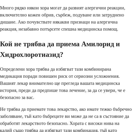
Много рядко някои хора могат да развият алергични реакции,
включително кожен обрив, сърбеж, подуване или затруднено
дишане. Ако почувствате някакви признаци на алергична
реакция, незабавно потърсете спешна медицинска помощ.
Кой не трябва да приема Амилорид и
Хидрохлоротиазид?
Определени хора трябва да избягват тази комбинирана
медикация поради повишен риск от сериозни усложнения.
Вашият лекар внимателно ще прегледа вашата медицинска
история, преди да предпише това лечение, за да се увери, че е
безопасно за вас.
Не трябва да приемате това лекарство, ако имате тежко бъбречно
заболяване, тъй като бъбреците ви може да не са в състояние да
обработят лекарството безопасно. Хората с високи нива на
калий също трябва да избягват тази комбинация, тъй като