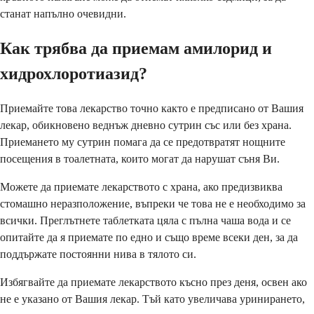
станат напълно очевидни.
Как трябва да приемам амилорид и
хидрохлоротиазид?
Приемайте това лекарство точно както е предписано от Вашия
лекар, обикновено веднъж дневно сутрин със или без храна.
Приемането му сутрин помага да се предотвратят нощните
посещения в тоалетната, които могат да нарушат съня Ви.
Можете да приемате лекарството с храна, ако предизвиква
стомашно неразположение, въпреки че това не е необходимо за
всички. Преглътнете таблетката цяла с пълна чаша вода и се
опитайте да я приемате по едно и също време всеки ден, за да
поддържате постоянни нива в тялото си.
Избягвайте да приемате лекарството късно през деня, освен ако
не е указано от Вашия лекар. Тъй като увеличава уринирането,