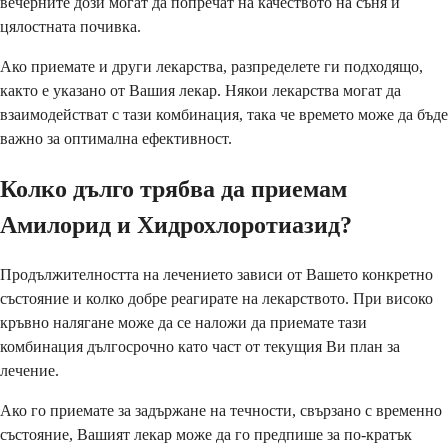
вечерните дози могат да попречат на качеството на съня и
цялостната почивка.
Ако приемате и други лекарства, разпределете ги подходящо,
както е указано от Вашия лекар. Някои лекарства могат да
взаимодействат с тази комбинация, така че времето може да бъде
важно за оптимална ефективност.
Колко дълго трябва да приемам
Амилорид и Хидрохлоротиазид?
Продължителността на лечението зависи от Вашето конкретно
състояние и колко добре реагирате на лекарството. При високо
кръвно налягане може да се наложи да приемате тази
комбинация дългосрочно като част от текущия Ви план за
лечение.
Ако го приемате за задържане на течности, свързано с временно
състояние, Вашият лекар може да го предпише за по-кратък