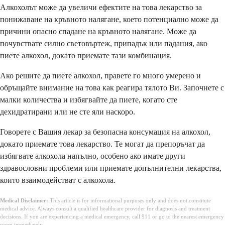
Алкохолът може да увеличи ефектите на това лекарство за
понижаване на кръвното налягане, което потенциално може да
причини опасно спадане на кръвното налягане. Може да
почувствате силно световъртеж, припадък или падания, ако
пиете алкохол, докато приемате тази комбинация.
Ако решите да пиете алкохол, правете го много умерено и
обръщайте внимание на това как реагира тялото Ви. Започнете с
малки количества и избягвайте да пиете, когато сте
дехидратирани или не сте яли наскоро.
Говорете с Вашия лекар за безопасна консумация на алкохол,
докато приемате това лекарство. Те могат да препоръчат да
избягвате алкохола напълно, особено ако имате други
здравословни проблеми или приемате допълнителни лекарства,
които взаимодействат с алкохола.
Medical Disclaimer:
This article is for informational purposes only and does not constitute
medical advice. Always consult a qualified healthcare provider for diagnosis and treatment
decisions. If you are experiencing a medical emergency, call 911 or go to the nearest emergency
room immediately.