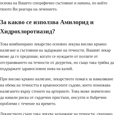
основа на Вашето специфично състояние и начина, по който
тялото Ви реагира на лечението.
За какво се използва Амилорид и
Хидрохлоротиазид?
Това комбинирано лекарство основно лекува високо кръвно
налягане и състояния на задържане на течности. Вашият лекар
може да го предпише, когато се нуждаете от ползите от
отстраняването на течности от диуретик, но също така трябва да
поддържате здравословни нива на калий.
При високо кръвно налягане, лекарството помага за намаляване
на обема на течността в кръвоносните съдове, което понижава
налягането върху стените на артериите. Това може значително
да намали риска от сърдечни пристъпи, инсулти и бъбречни
проблеми с течение на времето.
Лекарството също така лекува задържане на течности, свързано