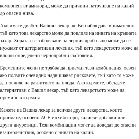
компонентът амилорид може да причини натрупване на калий
до опасни нива.
Ако имате диабет, Вашият лекар ще Ви наблюдава внимателно,
тъй като това лекарство може да повлияе на нивата на кръвната
захар. Хората със заболяване на черния дроб също може да се
нуждаят от алтернативни лечения, тъй като лекарството може да
влоши определени чернодробни състояния.
Бременните жени не трябва да приемат тази комбинация, освен
ако ползите очевидно надвишават рисковете, тъй като тя може
да повлияе на развитието на плода. Ако кърмите, обсъдете
алтернативи с Вашия лекар, тъй като лекарството може да
премине в кърмата.
Кажете на Вашия лекар за всички други лекарства, които
приемате, особено АСЕ инхибитори, калиеви добавки или
други диуретици. Тези комбинации могат да доведат до опасни
взаимодействия, особено с нивата на калий.