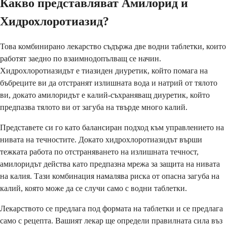
Какво представляват Амилорид и
Хидрохлоротиазид?
Това комбинирано лекарство съдържа две водни таблетки, които
работят заедно по взаимнодопълващ се начин.
Хидрохлоротиазидът е тиазиден диуретик, който помага на
бъбреците ви да отстранят излишната вода и натрий от тялото
ви, докато амилоридът е калий-съхраняващ диуретик, който
предпазва тялото ви от загуба на твърде много калий.
Представете си го като балансиран подход към управлението на
нивата на течностите. Докато хидрохлоротиазидът върши
тежката работа по отстраняването на излишната течност,
амилоридът действа като предпазна мрежа за защита на нивата
на калия. Тази комбинация намалява риска от опасна загуба на
калий, която може да се случи само с водни таблетки.
Лекарството се предлага под формата на таблетки и се предлага
само с рецепта. Вашият лекар ще определи правилната сила въз