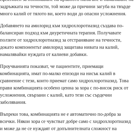
задръжката на течности, той може да причини загуба на твърде
много калий от тялото ви, което води до опасни усложнения.
Добавянето на амилорид към хидрохлоротиазид създава по-
балансиран подход към диуретичната терапия. Получавате
ползите от хидрохлоротиазид за отстраняване на течности,
докато компонентът амилорид защитава нивата на калий,
намалявайки нуждата от калиеви добавки.
Проучванията показват, че пациентите, приемащи
комбинацията, имат по-малко епизоди на нисък калий в
сравнение с тези, които приемат само хидрохлоротиазид. Това
прави комбинацията особено ценна за хора с по-висок риск от
усложнения, свързани с калий, като тези със сърдечни
заболявания.
Въпреки това, комбинацията не е автоматично по-добра за
всички. Някои хора се чувстват добре само с хидрохлоротиазид
и може да не се нуждаят от допълнителната сложност на