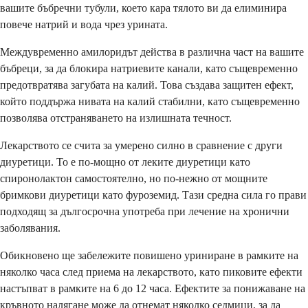
вашите бъбречни тубули, което кара тялото ви да елиминира
повече натрий и вода чрез урината.
Междувременно амилоридът действа в различна част на вашите
бъбреци, за да блокира натриевите канали, като същевременно
предотвратява загубата на калий. Това създава защитен ефект,
който поддържа нивата на калий стабилни, като същевременно
позволява отстраняването на излишната течност.
Лекарството се счита за умерено силно в сравнение с други
диуретици. То е по-мощно от леките диуретици като
спиронолактон самостоятелно, но по-нежно от мощните
бримкови диуретици като фуроземид. Тази средна сила го прави
подходящ за дългосрочна употреба при лечение на хронични
заболявания.
Обикновено ще забележите повишено уриниране в рамките на
няколко часа след приема на лекарството, като пиковите ефекти
настъпват в рамките на 6 до 12 часа. Ефектите за понижаване на
кръвното налягане може да отнемат няколко седмици, за да