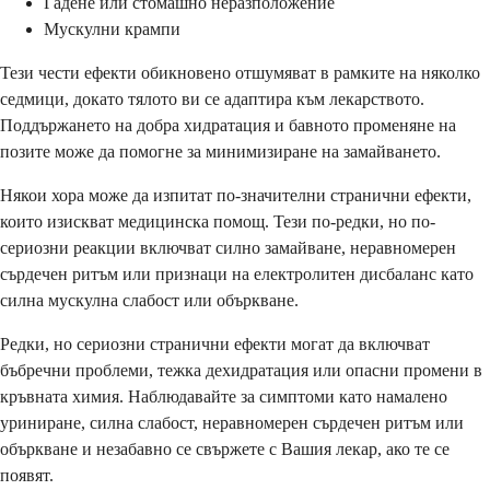
Гадене или стомашно неразположение
Мускулни крампи
Тези чести ефекти обикновено отшумяват в рамките на няколко
седмици, докато тялото ви се адаптира към лекарството.
Поддържането на добра хидратация и бавното променяне на
позите може да помогне за минимизиране на замайването.
Някои хора може да изпитат по-значителни странични ефекти,
които изискват медицинска помощ. Тези по-редки, но по-
сериозни реакции включват силно замайване, неравномерен
сърдечен ритъм или признаци на електролитен дисбаланс като
силна мускулна слабост или объркване.
Редки, но сериозни странични ефекти могат да включват
бъбречни проблеми, тежка дехидратация или опасни промени в
кръвната химия. Наблюдавайте за симптоми като намалено
уриниране, силна слабост, неравномерен сърдечен ритъм или
объркване и незабавно се свържете с Вашия лекар, ако те се
появят.