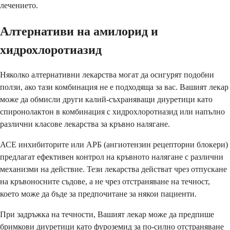
лечението.
Алтернативи на амилорид и
хидрохлоротиазид
Няколко алтернативни лекарства могат да осигурят подобни
ползи, ако тази комбинация не е подходяща за вас. Вашият лекар
може да обмисли други калий-съхраняващи диуретици като
спиронолактон в комбинация с хидрохлоротиазид или напълно
различни класове лекарства за кръвно налягане.
АСЕ инхибиторите или АРБ (ангиотензин рецепторни блокери)
предлагат ефективен контрол на кръвното налягане с различни
механизми на действие. Тези лекарства действат чрез отпускане
на кръвоносните съдове, а не чрез отстраняване на течност,
което може да бъде за предпочитане за някои пациенти.
При задръжка на течности, Вашият лекар може да предпише
бримкови диуретици като фуроземид за по-силно отстраняване