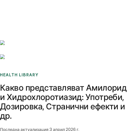
Benchmarks
Stories
FAQ
Sign up / Log in
HEALTH LIBRARY
Какво представляват Амилорид
и Хидрохлоротиазид: Употреби,
Дозировка, Странични ефекти и
др.
Последна актуализация
3 април 2026 г.