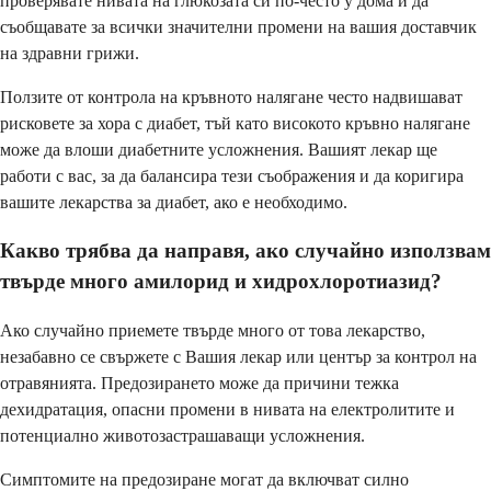
проверявате нивата на глюкозата си по-често у дома и да
съобщавате за всички значителни промени на вашия доставчик
на здравни грижи.
Ползите от контрола на кръвното налягане често надвишават
рисковете за хора с диабет, тъй като високото кръвно налягане
може да влоши диабетните усложнения. Вашият лекар ще
работи с вас, за да балансира тези съображения и да коригира
вашите лекарства за диабет, ако е необходимо.
Какво трябва да направя, ако случайно използвам
твърде много амилорид и хидрохлоротиазид?
Ако случайно приемете твърде много от това лекарство,
незабавно се свържете с Вашия лекар или център за контрол на
отравянията. Предозирането може да причини тежка
дехидратация, опасни промени в нивата на електролитите и
потенциално животозастрашаващи усложнения.
Симптомите на предозиране могат да включват силно