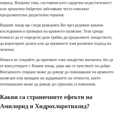
период. Въпреки това, състояния като сърдечна недостатъчност
или хронично бъбречно заболяване често изискват
продължителна диуретична терапия.
Вашият лекар ще следи реакцията Ви чрез редовни кръвни
изследвания и проверки на кръвното налягане. Тези срещи
помагат да се определи дали трябва да продължите лекарството,
да коригирате дозата или да преминете към различен подход на
лечение.
Никога не спирайте да приемате това лекарство внезапно, без да
се консултирате с Вашия лекар, дори ако се чувствате по-добре.
Внезапното спиране може да доведе до повишаване на кръвното
налягане или връщане на задържането на течности, което
потенциално може да доведе до сериозни усложнения.
Какви са страничните ефекти на
Амилорид и Хидрохлоротиазид?