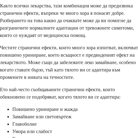
Както всички лекарства, тази комбинация може да предизвика
странични ефекти, въпреки че много хора я понасят добре.
Разбирането на това какво да очаквате може да ви помогне да
разграничите нормалните адаптации от тревожните симптоми,
които се нуждаят от медицинска помощ.
Честите странични ефекти, които много хора изпитват, включват
повишено уриниране, което всъщност е предвиденият ефект на
лекарството. Може също да забележите леко замайване, особено
когато ставате бързо, тъй като тялото ви се адаптира към
промените в нивата на течностите.
Ето най-често съобщаваните странични ефекти, които
обикновено се подобряват, когато тялото ви се адаптира:
Повишено уриниране и жажда
Замайване или световъртеж
Главоболие
Умора или слабост