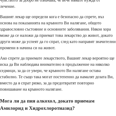
чувството за добро не означава, че вече нямате нужда от
лечение.
Вашият лекар ще определи кога е безопасно да спрете, въз
основа на показанията на кръвното Ви налягане, общото
здравословно състояние и основните заболявания. Някои хора
може да се наложи да приемат това лекарство до живот, докато
други може да успеят да го спрат, след като направят значителни
промени в начина си на живот.
Ако спрете да приемате лекарството, Вашият лекар вероятно ще
иска да Ви наблюдава внимателно в продължение на няколко
седмици, за да се увери, че кръвното Ви налягане остава
стабилно. Те също така могат постепенно да намалят дозата Ви,
вместо да я спрат рязко, за да предотвратят повторно
повишаване на кръвното налягане.
Мога ли да пия алкохол, докато приемам
Амилорид и Хидрохлоротиазид?