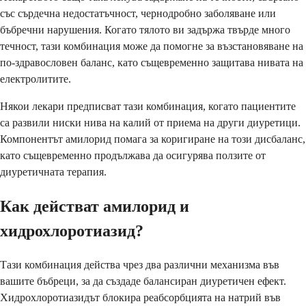
със сърдечна недостатъчност, чернодробно заболяване или
бъбречни нарушения. Когато тялото ви задържа твърде много
течност, тази комбинация може да помогне за възстановяване на
по-здравословен баланс, като същевременно защитава нивата на
електролитите.
Някои лекари предписват тази комбинация, когато пациентите
са развили ниски нива на калий от приема на други диуретици.
Компонентът амилорид помага за коригиране на този дисбаланс,
като същевременно продължава да осигурява ползите от
диуретичната терапия.
Как действат амилорид и
хидрохлоротиазид?
Тази комбинация действа чрез два различни механизма във
вашите бъбреци, за да създаде балансиран диуретичен ефект.
Хидрохлоротиазидът блокира реабсорбцията на натрий във