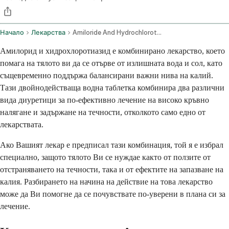
Начало
Лекарства
Amiloride And Hydrochlorothiazide Oral Route
Амилорид и хидрохлоротиазид е комбинирано лекарство, което
помага на тялото ви да се отърве от излишната вода и сол, като
същевременно поддържа балансирани важни нива на калий.
Тази двойнодействаща водна таблетка комбинира два различни
вида диуретици за по-ефективно лечение на високо кръвно
налягане и задържане на течности, отколкото само едно от
лекарствата.
Ако Вашият лекар е предписал тази комбинация, той я е избрал
специално, защото тялото Ви се нуждае както от ползите от
отстраняването на течности, така и от ефектите на запазване на
калия. Разбирането на начина на действие на това лекарство
може да Ви помогне да се почувствате по-уверени в плана си за
лечение.