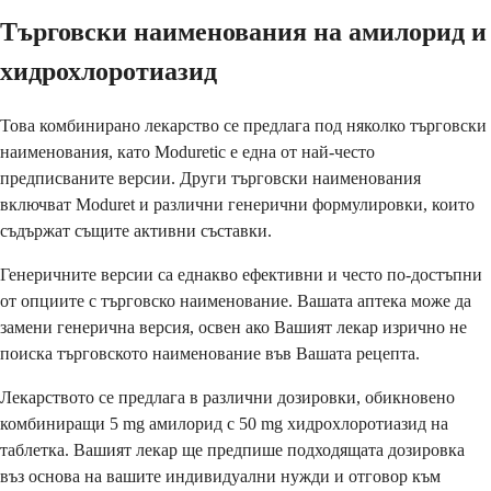
Търговски наименования на амилорид и
хидрохлоротиазид
Това комбинирано лекарство се предлага под няколко търговски
наименования, като Moduretic е една от най-често
предписваните версии. Други търговски наименования
включват Moduret и различни генерични формулировки, които
съдържат същите активни съставки.
Генеричните версии са еднакво ефективни и често по-достъпни
от опциите с търговско наименование. Вашата аптека може да
замени генерична версия, освен ако Вашият лекар изрично не
поиска търговското наименование във Вашата рецепта.
Лекарството се предлага в различни дозировки, обикновено
комбиниращи 5 mg амилорид с 50 mg хидрохлоротиазид на
таблетка. Вашият лекар ще предпише подходящата дозировка
въз основа на вашите индивидуални нужди и отговор към