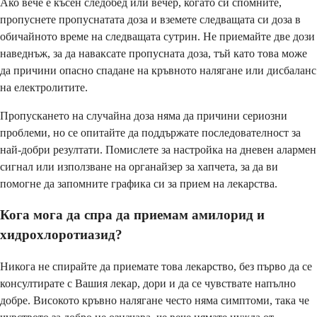
Ако вече е късен следобед или вечер, когато си спомните,
пропуснете пропуснатата доза и вземете следващата си доза в
обичайното време на следващата сутрин. Не приемайте две дози
наведнъж, за да наваксате пропусната доза, тъй като това може
да причини опасно спадане на кръвното налягане или дисбаланс
на електролитите.
Пропускането на случайна доза няма да причини сериозни
проблеми, но се опитайте да поддържате последователност за
най-добри резултати. Помислете за настройка на дневен алармен
сигнал или използване на органайзер за хапчета, за да ви
помогне да запомните графика си за прием на лекарства.
Кога мога да спра да приемам амилорид и
хидрохлоротиазид?
Никога не спирайте да приемате това лекарство, без първо да се
консултирате с Вашия лекар, дори и да се чувствате напълно
добре. Високото кръвно налягане често няма симптоми, така че