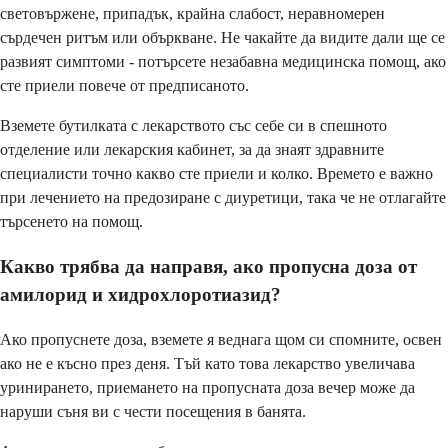
световържене, припадък, крайна слабост, неравномерен
сърдечен ритъм или объркване. Не чакайте да видите дали ще се
развият симптоми - потърсете незабавна медицинска помощ, ако
сте приели повече от предписаното.
Вземете бутилката с лекарството със себе си в спешното
отделение или лекарския кабинет, за да знаят здравните
специалисти точно какво сте приели и колко. Времето е важно
при лечението на предозиране с диуретици, така че не отлагайте
търсенето на помощ.
Какво трябва да направя, ако пропусна доза от
амилорид и хидрохлоротиазид?
Ако пропуснете доза, вземете я веднага щом си спомните, освен
ако не е късно през деня. Тъй като това лекарство увеличава
уринирането, приемането на пропусната доза вечер може да
наруши съня ви с чести посещения в банята.