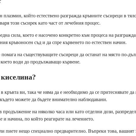
?
 плазмин, който естествено разгражда кръвните съсиреци в тяло
тваря този съсирек като част от лечебния процес.
редна сила, което е насочено конкретно към процеса на разгражда
вния кръвоносен съд и да спре кървенето по естествен начин.
ро помага на съществуващите съсиреци да останат на място по-дъл
, което води до продължаващо кървене.
 киселина?
 кръвта ви, така че няма да е необходимо да се притеснявате д
 където можете да бъдете внимателно наблюдавани.
в продължение на няколко часа или като отделни дози, разпред
 и начина, по който реагирате на лечението.
е или пиете нещо специално предварително. Въпреки това, вашият