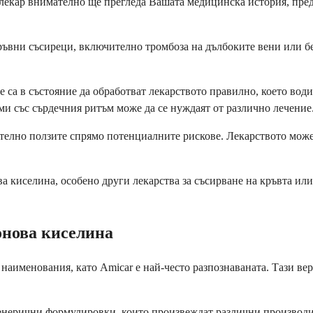
лекар внимателно ще прегледа Вашата медицинска история, пред
 кръвни съсиреци, включително тромбоза на дълбоките вени или 
е са в състояние да обработват лекарството правилно, което во
ми със сърдечния ритъм може да се нуждаят от различно лечение
телно ползите спрямо потенциалните рискове. Лекарството може
а киселина, особено други лекарства за съсирване на кръвта ил
онова киселина
наименования, като Amicar е най-често разпознаваната. Тази ве
енерични формулировки, които произвеждат различни производи