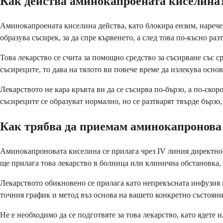
Как действа аминокапроената киселина
Аминокапроената киселина действа, като блокира ензим, наречен
образува съсирек, за да спре кървенето, а след това по-късно раз
Това лекарство се счита за помощно средство за съсирване със с
съсиреците, то дава на тялото ви повече време да излекува осно
Лекарството не кара кръвта ви да се съсирва по-бързо, а по-ско
съсиреците се образуват нормално, но се разтварят твърде бързо
Как трябва да приемам аминокапронова
Аминокапроновата киселина се прилага чрез IV линия директно в
ще прилага това лекарство в болница или клинична обстановка,
Лекарството обикновено се прилага като непрекъсната инфузия 
точния график и метод въз основа на вашето конкретно състояние
Не е необходимо да се подготвяте за това лекарство, като ядет