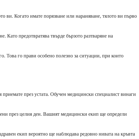
то ви. Когато имате порязване или нараняване, тялото ви първо
не. Като предотвратява твърде бързото разтваряне на
го. Това го прави особено полезно за ситуации, при които
а я приемате през устата. Обучен медицински специалист винаги
елени през целия ден. Вашият медицински екип ще определи
 здравен екип вероятно ще наблюдава редовно нивата на кръвта