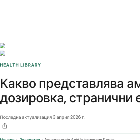
Benchmarks
Stories
FAQ
Sign up / Log in
HEALTH LIBRARY
Какво представлява ам
дозировка, странични 
Последна актуализация
3 април 2026 г.
Начало
Лекарства
Aminocaproic Acid Intravenous Route