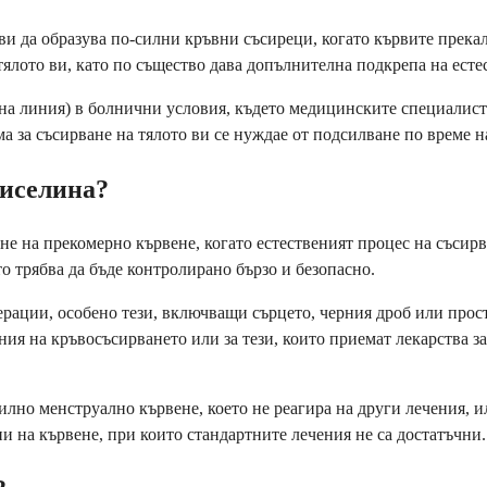
и да образува по-силни кръвни съсиреци, когато кървите прекале
тялото ви, като по същество дава допълнителна подкрепа на есте
на линия) в болнични условия, където медицинските специалисти
ма за съсирване на тялото ви се нуждае от подсилване по време
киселина?
 на прекомерно кървене, когато естественият процес на съсирва
о трябва да бъде контролирано бързо и безопасно.
ерации, особено тези, включващи сърцето, черния дроб или прост
ния на кръвосъсирването или за тези, които приемат лекарства з
лно менструално кървене, което не реагира на други лечения, и
и на кървене, при които стандартните лечения не са достатъчни.