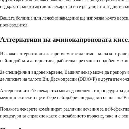
съдържат същото активно лекарство и се регулират от едни и същ
Вашата болница или лечебно заведение ще използва която верси
производител.
Алтернативи на аминокапроновата кисе
Няколко алтернативни лекарства могат да помогнат за контролир
най-подобната алтернатива, работеща чрез много подобен механиз
За специфични видове кървене, Вашият лекар може да препоръча
да липсват на тялото Ви. Десмопресин (DDAVP) е друга възможн
Алтернативите без лекарства могат да включват процедури за д
медицински екип ще избере най-добрия подход въз основа на Ва
Понякога лекарите комбинират различни лечения за най-ефектив
процедури за справяне както с незабавното кървене, така и с вс