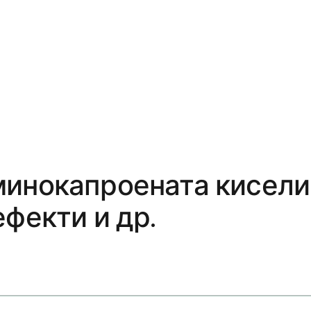
инокапроената киселин
ефекти и др.