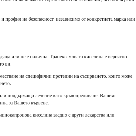
 и профил на безопасност, независимо от конкретната марка или
дяща или не е налична. Транексамовата киселина е вероятно
то ви.
аместване на специфични протеини на съсирването, които може
нето.
, или поддържащо лечение като кръвопреливане. Вашият
ина за Вашето кървене.
минокапронова киселина заедно с други лекарства или