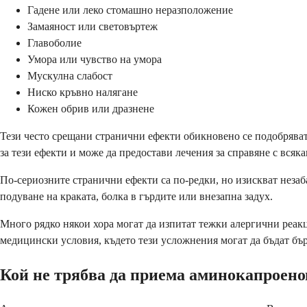
Гадене или леко стомашно неразположение
Замаяност или световъртеж
Главоболие
Умора или чувство на умора
Мускулна слабост
Ниско кръвно налягане
Кожен обрив или дразнене
Тези често срещани странични ефекти обикновено се подобряват
за тези ефекти и може да предостави лечения за справяне с всяк
По-сериозните странични ефекти са по-редки, но изискват неза
подуване на краката, болка в гърдите или внезапна задух.
Много рядко някои хора могат да изпитат тежки алергични реак
медицински условия, където тези усложнения могат да бъдат бъ
Кой не трябва да приема аминокапроено