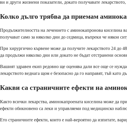
ви и други жизнени показатели, докато получавате лекарството, з
Колко дълго трябва да приемам аминок
Продължителността на лечението с аминокапронова киселина вар
получават само за няколко дни до седмица, въпреки че някои си
При хирургично кървене може да получите лекарството 24 до 48 
да продължи няколко дни или докато не бъдат отстранени основ
Вашият здравен екип редовно ще оценява дали все още се нуждае
лекарството веднага щом е безопасно да го направят, тъй като 
Какви са страничните ефекти на амино
Както всички лекарства, аминокапроената киселина може да прич
ефекти обикновено са леки и управляеми под медицинско наблю
Ето страничните ефекти, които е най-вероятно да изпитате, вари