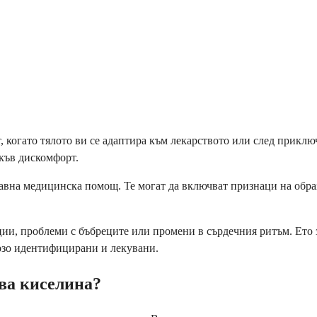
, когато тялото ви се адаптира към лекарството или след прик
акъв дискомфорт.
бавна медицинска помощ. Те могат да включват признаци на обра
ции, проблеми с бъбреците или промени в сърдечния ритъм. Ето 
рзо идентифицирани и лекувани.
ва киселина?