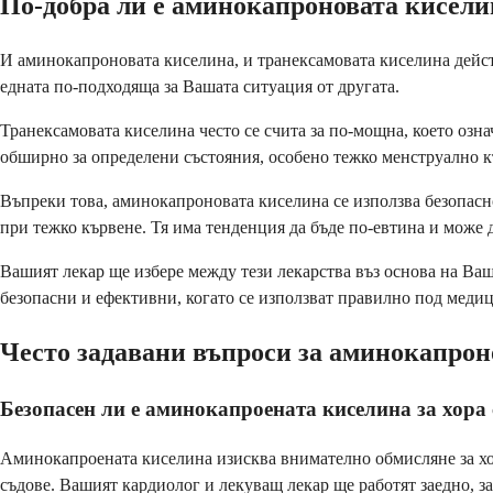
По-добра ли е аминокапроновата кисели
И аминокапроновата киселина, и транексамовата киселина дейст
едната по-подходяща за Вашата ситуация от другата.
Транексамовата киселина често се счита за по-мощна, което озн
обширно за определени състояния, особено тежко менструално к
Въпреки това, аминокапроновата киселина се използва безопасн
при тежко кървене. Тя има тенденция да бъде по-евтина и може д
Вашият лекар ще избере между тези лекарства въз основа на Ваш
безопасни и ефективни, когато се използват правилно под меди
Често задавани въпроси за аминокапрон
Безопасен ли е аминокапроената киселина за хора
Аминокапроената киселина изисква внимателно обмисляне за хор
съдове. Вашият кардиолог и лекуващ лекар ще работят заедно, з