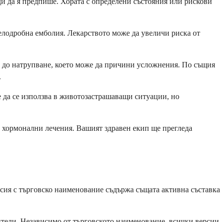
и да я предпише. Хората с определени състояния или рискови
белодробна емболия. Лекарството може да увеличи риска от
ди до натрупване, което може да причини усложнения. По същия
.
 да се използва в животозастрашаващи ситуации, но
и хормонални лечения. Вашият здравен екип ще прегледа
рсия с търговско наименование съдържа същата активна съставка
тели. Независимо от търговското наименование, всички версии