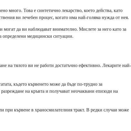
но много. Това е синтетично лекарство, което действа, като
ствения ви лечебен процес, когато има най-голяма нужда от нея.
 могат да ви наблюдават внимателно. Мислете за него като за
 на определени медицински ситуации.
не на тялото ви не работи достатъчно ефективно. Лекарите най-
атата, където кървенето може да бъде по-трудно за
а разреждане на кръвта и получават неочаквани епизоди на
ли при кървене в храносмилателния тракт. В редки случаи може