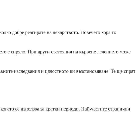
олко добре реагирате на лекарството. Повечето хора го
нето е спряло. При други състояния на кървене лечението може
ъвните изследвания и цялостното ви възстановяване. Те ще спрат
когато се използва за кратки периоди. Най-честите странични