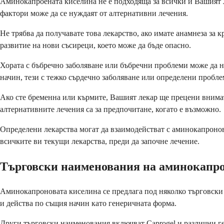
Аминокапроената киселина не е подходяща за всички и Вашият 
фактори може да се нуждаят от алтернативни лечения.
Не трябва да получавате това лекарство, ако имате анамнеза за
развитие на нови съсиреци, което може да бъде опасно.
Хората с бъбречно заболяване или бъбречни проблеми може да н
начин, тези с тежко сърдечно заболяване или определени пробле
Ако сте бременна или кърмите, Вашият лекар ще прецени внима
алтернативните лечения са за предпочитане, когато е възможно.
Определени лекарства могат да взаимодействат с аминокапронов
всичките ви текущи лекарства, преди да започне лечение.
Търговски наименования на аминокапр
Аминокапроновата киселина се предлага под няколко търговски 
и действа по същия начин като генеричната форма.
Други търговски наименования включват Caprogel и различни г