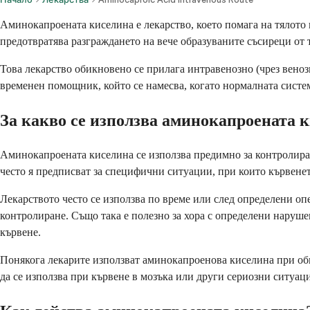
Аминокапроената киселина е лекарство, което помага на тялото в
предотвратява разграждането на вече образуваните съсиреци от 
Това лекарство обикновено се прилага интравенозно (чрез веноз
временен помощник, който се намесва, когато нормалната систе
За какво се използва аминокапроената 
Аминокапроената киселина се използва предимно за контролиране
често я предписват за специфични ситуации, при които кървенет
Лекарството често се използва по време или след определени оп
контролиране. Също така е полезно за хора с определени наруше
кървене.
Понякога лекарите използват аминокапроенова киселина при оби
да се използва при кървене в мозъка или други сериозни ситуаци