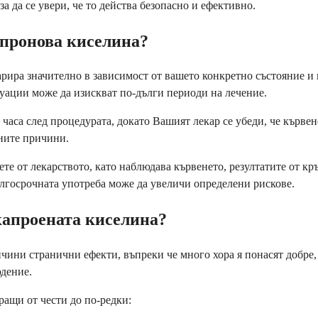
а да се увери, че то действа безопасно и ефективно.
апронова киселина?
ира значително в зависимост от вашето конкретно състояние и к
туации може да изискват по-дълги периоди на лечение.
часа след процедурата, докато Вашият лекар се убеди, че кърве
ните причини.
те от лекарството, като наблюдава кървенето, резултатите от кр
дългосрочната употреба може да увеличи определени рискове.
капроената киселина?
ини странични ефекти, въпреки че много хора я понасят добре, 
дение.
ращи от чести до по-редки: