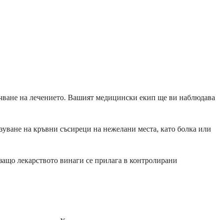
лючване на лечението. Вашият медицински екип ще ви наблюдава
зуване на кръвни съсиреци на нежелани места, като болка или
защо лекарството винаги се прилага в контролирани