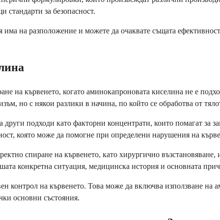
и стандарти за безопасност.
я има на разположение и можете да очаквате същата ефективност
лина
ане на кървенето, когато аминокапроновата киселина не е подхо
ъм, но с някои разлики в начина, по който се обработва от тяло
 други подходи като факторни концентрати, които помагат за з
ост, която може да помогне при определени нарушения на кърве
иректно спиране на кървенето, като хирургично възстановяване
шата конкретна ситуация, медицинска история и основната прич
ен контрол на кървенето. Това може да включва използване на а
ички основни състояния.