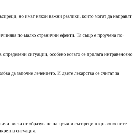
ъсиреци, но имат някои важни разлики, които могат да направят
ричинява по-малко странични ефекти. Тя също е проучена по-
в определени ситуации, особено когато се прилага интравенозно
бва да започне лечението. И двете лекарства се считат за
личи риска от образуване на кръвни съсиреци в кръвоносните
нкретна ситуация.