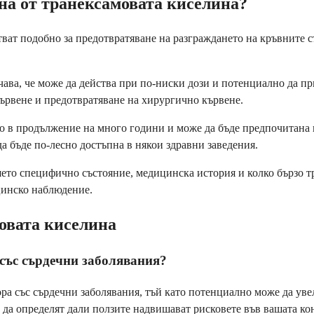
на от транексамовата киселина?
ват подобно за предотвратяване на разграждането на кръвните с
ачава, че може да действа при по-ниски дози и потенциално да п
ървене и предотвратяване на хирургично кървене.
о в продължение на много години и може да бъде предпочитана 
а бъде по-лесно достъпна в някои здравни заведения.
ето специфично състояние, медицинска история и колко бързо тря
цинско наблюдение.
овата киселина
 със сърдечни заболявания?
а със сърдечни заболявания, тъй като потенциално може да уве
а да определят дали ползите надвишават рисковете във вашата ко