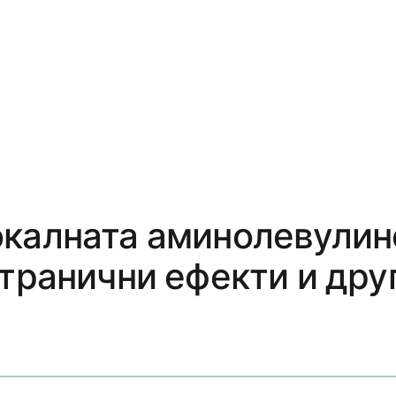
окалната аминолевулин
странични ефекти и дру