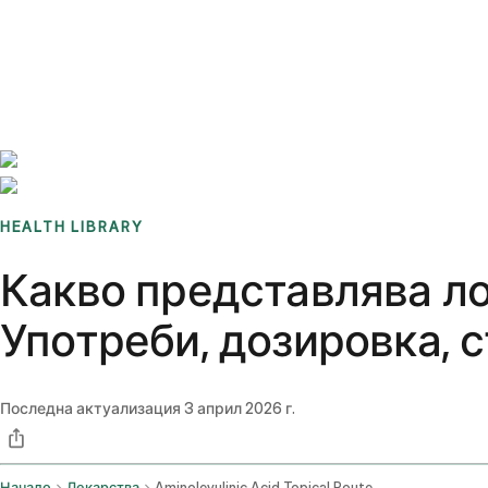
Benchmarks
Stories
FAQ
Sign up / Log in
HEALTH LIBRARY
Какво представлява л
Употреби, дозировка, 
Последна актуализация
3 април 2026 г.
Начало
Лекарства
Aminolevulinic Acid Topical Route