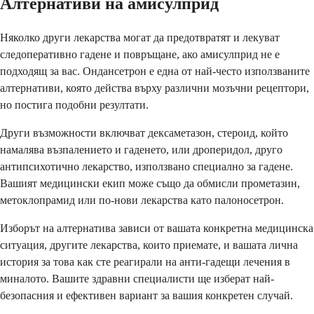
Алтернативи на амисулприд
Няколко други лекарства могат да предотвратят и лекуват
следоперативно гадене и повръщане, ако амисулприд не е
подходящ за вас. Ондансетрон е една от най-често използваните
алтернативи, която действа върху различни мозъчни рецептори,
но постига подобни резултати.
Други възможности включват дексаметазон, стероид, който
намалява възпалението и гаденето, или дроперидол, друго
антипсихотично лекарство, използвано специално за гадене.
Вашият медицински екип може също да обмисли прометазин,
метоклопрамид или по-нови лекарства като палоносетрон.
Изборът на алтернатива зависи от вашата конкретна медицинска
ситуация, другите лекарства, които приемате, и вашата лична
история за това как сте реагирали на анти-гадещи лечения в
миналото. Вашите здравни специалисти ще изберат най-
безопасния и ефективен вариант за вашия конкретен случай.