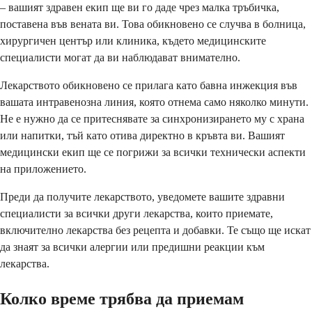
– вашият здравен екип ще ви го даде чрез малка тръбичка,
поставена във вената ви. Това обикновено се случва в болница,
хирургичен център или клиника, където медицинските
специалисти могат да ви наблюдават внимателно.
Лекарството обикновено се прилага като бавна инжекция във
вашата интравенозна линия, която отнема само няколко минути.
Не е нужно да се притеснявате за синхронизирането му с храна
или напитки, тъй като отива директно в кръвта ви. Вашият
медицински екип ще се погрижи за всички технически аспекти
на приложението.
Преди да получите лекарството, уведомете вашите здравни
специалисти за всички други лекарства, които приемате,
включително лекарства без рецепта и добавки. Те също ще искат
да знаят за всички алергии или предишни реакции към
лекарства.
Колко време трябва да приемам