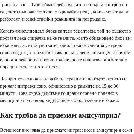
тригерна зона. Тази област действа като център за контрол на
гаденето във вашето тяло, откривайки неща, които могат да ви
разболеят, и задействайки реакцията на повръщане.
Когато амисулпридът блокира тези рецептори, той по същество
поставя лека спирачка на сигналите, които обикновено биха ви
накарали да се почувствате гадно. Това се счита за умерено
силен подход за предотвратяване на гадене, по-мощен от някои
основни лекарства против гадене, но се използва внимателно
поради неговата потентност.
Лекарството започва да действа сравнително бързо, когато се
прилага интравенозно, обикновено в рамките на 15 до 30
минути. Това бързо действие го прави особено полезно в
медицински условия, където бързото облекчение е важно.
Как трябва да приемам амисулприд?
Всъщност вие няма да приемате интравенозен амисулприд сами