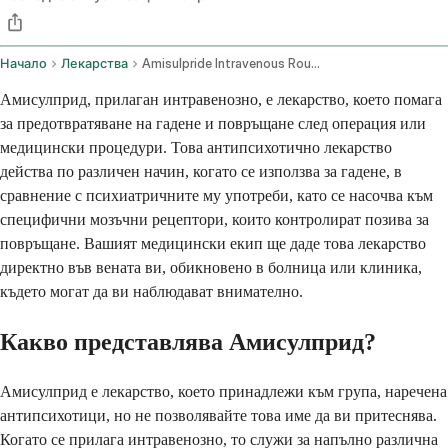
Начало
Лекарства
Amisulpride Intravenous Route
Амисулприд, прилаган интравенозно, е лекарство, което помага
за предотвратяване на гадене и повръщане след операция или
медицински процедури. Това антипсихотично лекарство
действа по различен начин, когато се използва за гадене, в
сравнение с психиатричните му употреби, като се насочва към
специфични мозъчни рецептори, които контролират позива за
повръщане. Вашият медицински екип ще даде това лекарство
директно във вената ви, обикновено в болница или клиника,
където могат да ви наблюдават внимателно.
Какво представлява Амисулприд?
Амисулприд е лекарство, което принадлежи към група, наречена
антипсихотици, но не позволявайте това име да ви притеснява.
Когато се прилага интравенозно, то служи за напълно различна