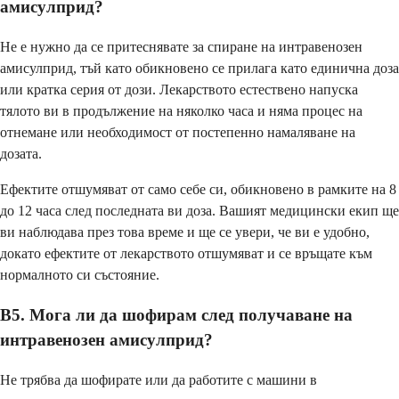
амисулприд?
Не е нужно да се притеснявате за спиране на интравенозен
амисулприд, тъй като обикновено се прилага като единична доза
или кратка серия от дози. Лекарството естествено напуска
тялото ви в продължение на няколко часа и няма процес на
отнемане или необходимост от постепенно намаляване на
дозата.
Ефектите отшумяват от само себе си, обикновено в рамките на 8
до 12 часа след последната ви доза. Вашият медицински екип ще
ви наблюдава през това време и ще се увери, че ви е удобно,
докато ефектите от лекарството отшумяват и се връщате към
нормалното си състояние.
В5. Мога ли да шофирам след получаване на
интравенозен амисулприд?
Не трябва да шофирате или да работите с машини в