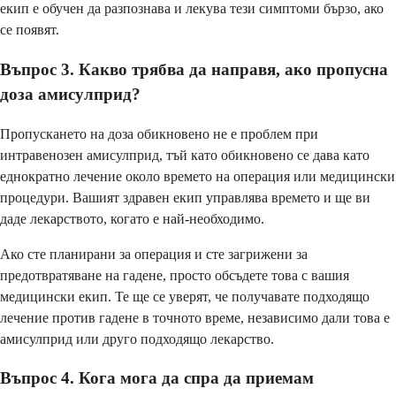
екип е обучен да разпознава и лекува тези симптоми бързо, ако
се появят.
Въпрос 3. Какво трябва да направя, ако пропусна
доза амисулприд?
Пропускането на доза обикновено не е проблем при
интравенозен амисулприд, тъй като обикновено се дава като
еднократно лечение около времето на операция или медицински
процедури. Вашият здравен екип управлява времето и ще ви
даде лекарството, когато е най-необходимо.
Ако сте планирани за операция и сте загрижени за
предотвратяване на гадене, просто обсъдете това с вашия
медицински екип. Те ще се уверят, че получавате подходящо
лечение против гадене в точното време, независимо дали това е
амисулприд или друго подходящо лекарство.
Въпрос 4. Кога мога да спра да приемам