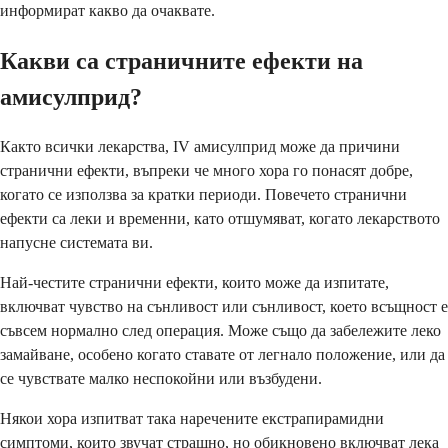
информират какво да очаквате.
Какви са страничните ефекти на
амисулприд?
Както всички лекарства, IV амисулприд може да причини
странични ефекти, въпреки че много хора го понасят добре,
когато се използва за кратки периоди. Повечето странични
ефекти са леки и временни, като отшумяват, когато лекарството
напусне системата ви.
Най-честите странични ефекти, които може да изпитате,
включват чувство на сънливост или сънливост, което всъщност е
съвсем нормално след операция. Може също да забележите леко
замайване, особено когато ставате от легнало положение, или да
се чувствате малко неспокойни или възбудени.
Някои хора изпитват така наречените екстрапирамидни
симптоми, които звучат страшно, но обикновено включват лека