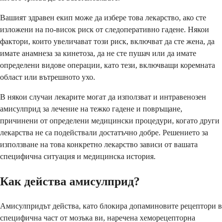
Вашият здравен екип може да избере това лекарство, ако сте
изложени на по-висок риск от следоперативно гадене. Някои
фактори, които увеличават този риск, включват да сте жена, да
имате анамнеза за кинетоза, да не сте пушач или да имате
определени видове операции, като тези, включващи коремната
област или вътрешното ухо.
В някои случаи лекарите могат да използват и интравенозен
амисулприд за лечение на тежко гадене и повръщане,
причинени от определени медицински процедури, когато други
лекарства не са подействали достатъчно добре. Решението за
използване на това конкретно лекарство зависи от вашата
специфична ситуация и медицинска история.
Как действа амисулприд?
Амисулпридът действа, като блокира допаминовите рецептори в
специфична част от мозъка ви, наречена хеморецепторна