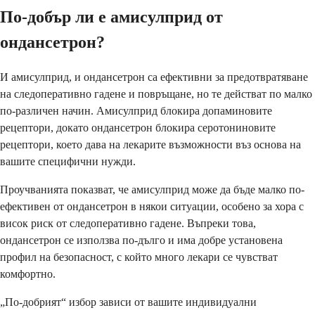
По-добър ли е амисулприд от
ондансетрон?
И амисулприд, и ондансетрон са ефективни за предотвратяване
на следоперативно гадене и повръщане, но те действат по малко
по-различен начин. Амисулприд блокира допаминовите
рецептори, докато ондансетрон блокира серотониновите
рецептори, което дава на лекарите възможности въз основа на
вашите специфични нужди.
Проучванията показват, че амисулприд може да бъде малко по-
ефективен от ондансетрон в някои ситуации, особено за хора с
висок риск от следоперативно гадене. Въпреки това,
ондансетрон се използва по-дълго и има добре установена
профил на безопасност, с който много лекари се чувстват
комфортно.
„По-добрият“ избор зависи от вашите индивидуални