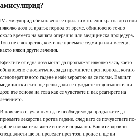
амисулприд?
IV амисулприд обикновено се прилага като еднократна доза или
няколко дози за кратък период от време, обикновено точно
около времето на вашата операция или медицинска процедура.
Това не е лекарство, което ще приемате седмици или месеци,
както някои други лечения.
Ефектите от една доза могат да продължат няколко часа, което
обикновено е достатъчно, за да преминете през периода, когато
следоперативното гадене е най-вероятно да се появи. Вашият
медицински екип ще реши дали се нуждаете от допълнителни
дози въз основа на това как се чувствате и как реагирате на
лечението.
В повечето случаи няма да е необходимо да продължите да
приемате лекарства против гадене, след като се почувствате по-
добре и можете да ядете и пиете нормално. Вашите здравни
специалисти ще ви преведат през този процес и ще ви