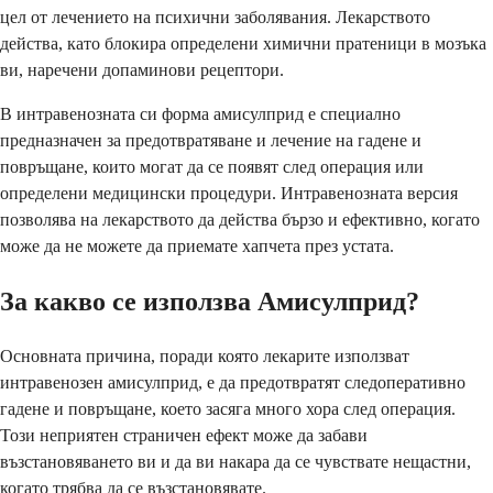
цел от лечението на психични заболявания. Лекарството
действа, като блокира определени химични пратеници в мозъка
ви, наречени допаминови рецептори.
В интравенозната си форма амисулприд е специално
предназначен за предотвратяване и лечение на гадене и
повръщане, които могат да се появят след операция или
определени медицински процедури. Интравенозната версия
позволява на лекарството да действа бързо и ефективно, когато
може да не можете да приемате хапчета през устата.
За какво се използва Амисулприд?
Основната причина, поради която лекарите използват
интравенозен амисулприд, е да предотвратят следоперативно
гадене и повръщане, което засяга много хора след операция.
Този неприятен страничен ефект може да забави
възстановяването ви и да ви накара да се чувствате нещастни,
когато трябва да се възстановявате.