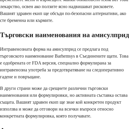
лекарство, освен ако ползите ясно надвишават рисковете.
Вашият здравен екип ще обсъди по-безопасни алтернативи, ако
сте бременна или кърмите.
Търговски наименования на амисулприд
Интравенозната форма на амисулприд се предлага под
търговското наименование Barhemsys в Съединените щати. Това
е одобрената от FDA версия, специално формулирана за
интравенозна употреба за предотвратяване на следоперативно
гадене и повръщане.
В други страни може да срещнете различни търговски
наименования или формулировки, но активната съставка остава
същата. Вашият здравен екип ще знае кой конкретен продукт
използва и може да отговори на всички въпроси относно
конкретната формулировка, която получавате.