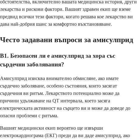
обстоятелства, включително вашата медицинска история, други
лекарства и рискови фактори. Вашият здравен екип ще вземе
предвид всички тези фактори, когато решава кое лекарство ви
дава най-добрия шанс за комфортно възстановяване.
Често задавани въпроси за амисулприд
В1. Безопасен ли е амисулприд за хора със
сърдечни заболявания?
Амисулприд изисква внимателно обмисляне, ако имате
сърдечно заболяване, особено състояния, които засягат
сърдечния ви ритъм. Лекарството потенциално може да
причини удължаване на QT интервала, което засяга
електрическата активност на сърцето ви и може да доведе до
опасни проблеми с ритъма.
Вашият медицински екип вероятно ще извърши
електрокардиограма (ЕКГ) преди да ви даде амисулприд, ако