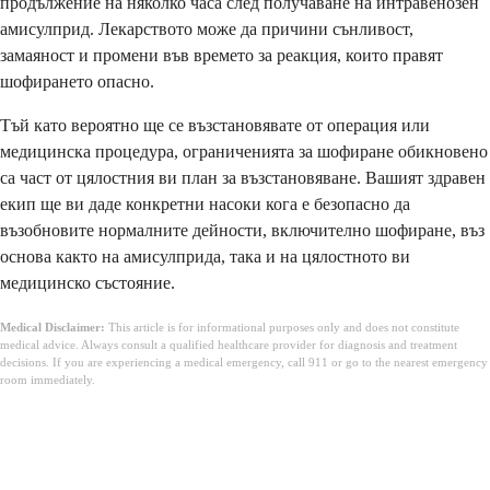
продължение на няколко часа след получаване на интравенозен
амисулприд. Лекарството може да причини сънливост,
замаяност и промени във времето за реакция, които правят
шофирането опасно.
Тъй като вероятно ще се възстановявате от операция или
медицинска процедура, ограниченията за шофиране обикновено
са част от цялостния ви план за възстановяване. Вашият здравен
екип ще ви даде конкретни насоки кога е безопасно да
възобновите нормалните дейности, включително шофиране, въз
основа както на амисулприда, така и на цялостното ви
медицинско състояние.
Medical Disclaimer:
This article is for informational purposes only and does not constitute
medical advice. Always consult a qualified healthcare provider for diagnosis and treatment
decisions. If you are experiencing a medical emergency, call 911 or go to the nearest emergency
room immediately.