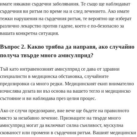
имате някакви сърдечни заболявания. Те също ще наблюдават
сърдечния ви ритъм по време на и след лечението. Ако имате
тежки нарушения на сърдечния ритъм, те вероятно ще изберат
различно лекарство против гадене, което е по-безопасно за
вашата конкретна ситуация.
Въпрос 2. Какво трябва да направя, ако случайно
получа твърде много амисулприд?
Тъй като интравенозният амисулприд се дава от здравни
специалисти в медицинска обстановка, случайните
предозировки са много редки. Медицинският екип внимателно
изчислява дозата ви въз основа на вашето тегло и медицинско
състояние и ви наблюдава през целия процес.
Ако се случи предозиране, вие вече ще бъдете на правилното
място за незабавно лечение. Признаците на твърде много
амисулприд могат да включват силна сънливост, мускулна
скованост или промени в сърдечния ритъм. Вашият медицински