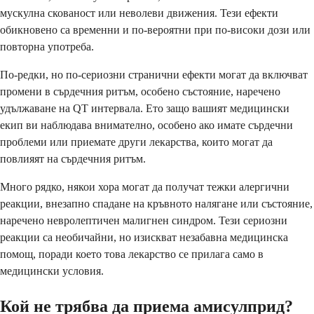
мускулна скованост или неволеви движения. Тези ефекти
обикновено са временни и по-вероятни при по-високи дози или
повторна употреба.
По-редки, но по-сериозни странични ефекти могат да включват
промени в сърдечния ритъм, особено състояние, наречено
удължаване на QT интервала. Ето защо вашият медицински
екип ви наблюдава внимателно, особено ако имате сърдечни
проблеми или приемате други лекарства, които могат да
повлияят на сърдечния ритъм.
Много рядко, някои хора могат да получат тежки алергични
реакции, внезапно спадане на кръвното налягане или състояние,
наречено невролептичен малигнен синдром. Тези сериозни
реакции са необичайни, но изискват незабавна медицинска
помощ, поради което това лекарство се прилага само в
медицински условия.
Кой не трябва да приема амисулприд?