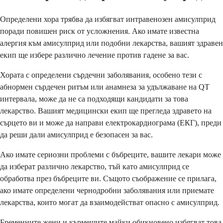
Определени хора трябва да избягват интравенозен амисулприд
поради повишен риск от усложнения. Ако имате известна
алергия към амисулприд или подобни лекарства, вашият здравен
екип ще избере различно лечение против гадене за вас.
Хората с определени сърдечни заболявания, особено тези с
абнормен сърдечен ритъм или анамнеза за удължаване на QT
интервала, може да не са подходящи кандидати за това
лекарство. Вашият медицински екип ще прегледа здравето на
сърцето ви и може да направи електрокардиограма (ЕКГ), преди
да реши дали амисулприд е безопасен за вас.
Ако имате сериозни проблеми с бъбреците, вашите лекари може
да изберат различно лекарство, тъй като амисулприд се
обработва през бъбреците ви. Същото съображение се прилага,
ако имате определени чернодробни заболявания или приемате
лекарства, които могат да взаимодействат опасно с амисулприд.
Бременните жени и кърмещите майки обикновено избягват това