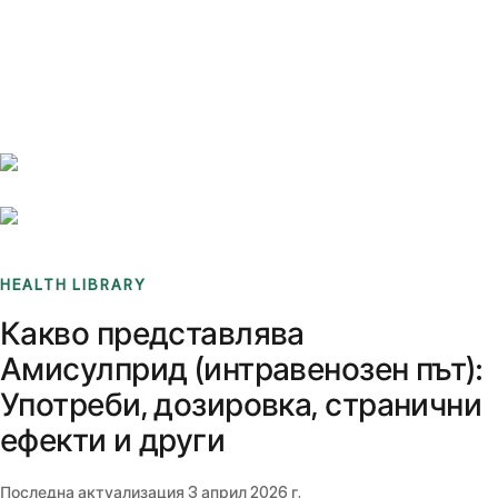
Benchmarks
Stories
FAQ
Sign up / Log in
HEALTH LIBRARY
Какво представлява
Амисулприд (интравенозен път):
Употреби, дозировка, странични
ефекти и други
Последна актуализация
3 април 2026 г.