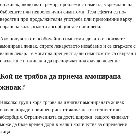
на живак, включват тремор, проблеми с паметта, увреждане на
бъбреците или неврологични симптоми. Тези ефекти са по-
вероятни при продължителна употреба или приложение върху
наранена кожа, където абсорбцията е повишена.
Ако почувствате необичайни симптоми, докато използвате
амонирана живак, спрете лекарството незабавно и се свържете с
вашия лекар. Те могат да преценят дали симптомите са свързани
с излагане на живак и да препоръчат подходящо лечение.
Кой не трябва да приема амонирана
живак?
Няколко групи хора трябва да избягват амонираната живак
изцяло поради повишен риск от живачна токсичност или
абсорбция. Ограниченията са доста широки, защото живакът
може да бъде вреден дори в малки количества за определени
лица.