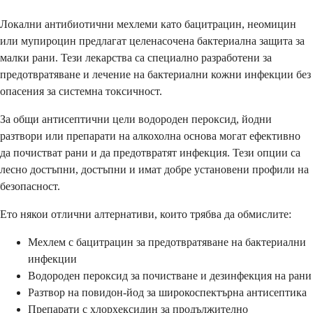
Локални антибиотични мехлеми като бацитрацин, неомицин
или мупироцин предлагат целенасочена бактериална защита за
малки рани. Тези лекарства са специално разработени за
предотвратяване и лечение на бактериални кожни инфекции без
опасения за системна токсичност.
За общи антисептични цели водороден пероксид, йодни
разтвори или препарати на алкохолна основа могат ефективно
да почистват рани и да предотвратят инфекция. Тези опции са
лесно достъпни, достъпни и имат добре установени профили на
безопасност.
Ето някои отлични алтернативи, които трябва да обмислите:
Мехлем с бацитрацин за предотвратяване на бактериални
инфекции
Водороден пероксид за почистване и дезинфекция на рани
Разтвор на повидон-йод за широкоспектърна антисептика
Препарати с хлорхексидин за продължително