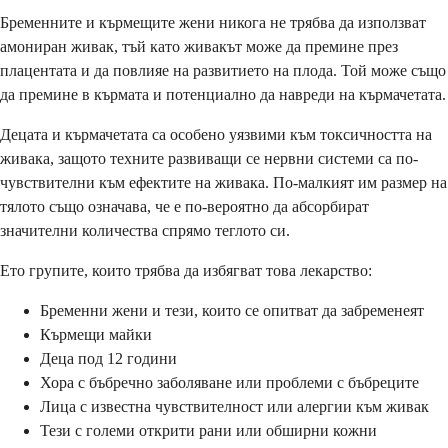
Бременните и кърмещите жени никога не трябва да използват
амониран живак, тъй като живакът може да премине през
плацентата и да повлияе на развитието на плода. Той може също
да премине в кърмата и потенциално да навреди на кърмачетата.
Децата и кърмачетата са особено уязвими към токсичността на
живака, защото техните развиващи се нервни системи са по-
чувствителни към ефектите на живака. По-малкият им размер на
тялото също означава, че е по-вероятно да абсорбират
значителни количества спрямо теглото си.
Ето групите, които трябва да избягват това лекарство:
Бременни жени и тези, които се опитват да забременеят
Кърмещи майки
Деца под 12 години
Хора с бъбречно заболяване или проблеми с бъбреците
Лица с известна чувствителност или алергии към живак
Тези с големи открити рани или обширни кожни