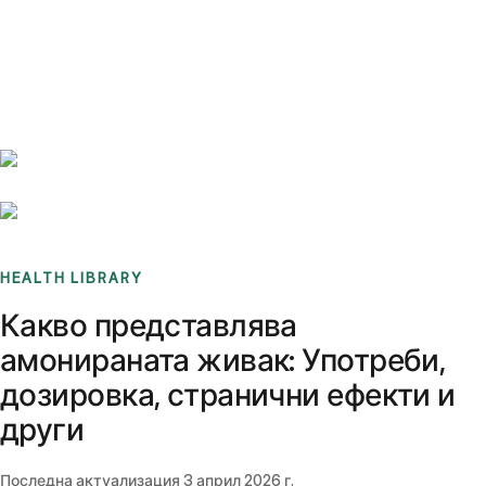
Benchmarks
Stories
FAQ
Sign up / Log in
HEALTH LIBRARY
Какво представлява
амонираната живак: Употреби,
дозировка, странични ефекти и
други
Последна актуализация
3 април 2026 г.