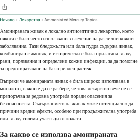
Начало
Лекарства
Ammoniated Mercury Topical Route
Амонираната живак е локално антисептично лекарство, което
някога е било често използвано за лечение на различни кожни
заболявания. Тази бледожълта или бяла пудра съдържа живак,
комбиниран с амоняк, и исторически е била прилагана върху
рани, порязвания и определени кожни инфекции, за да помогне
за предотвратяване на бактериален растеж.
Въпреки че амонираната живак е била широко използвана в
миналото, важно е да се разбере, че това лекарство вече не се
препоръчва за редовна употреба поради опасения за
безопасността. Съдържанието на живак може потенциално да
причини вредни ефекти, особено при продължителна употреба
или върху големи участъци от кожата.
За какво се използва амонираната