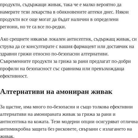
продукти, съдържащи живак, така че е малко вероятно да
намерите тези лекарства в обикновените аптеки днес. Някои
продукти все още могат да бъдат налични в определени
региони, но те са все по-редки.
Ако срещнете някакъв локален антисептик, съдържащ живак, си
струва да се консултирате с вашия фармацевт или доставчик на
здравни грижи относно по-безопасни алтернативи.
Съвременните продукти за грижа за рани предлагат по-добри
профили на безопасност със сравнима или превъзхождаща
ефективност.
Алтернативи на амониран живак
За щастие, има много по-безопасни и също толкова ефективни
алтернативи на амонираната живак за грижа за рани и
антисептика на кожата. Тези модерни опции осигуряват отлична
антимикробна защита без рисковете, свързани с излагането на
живак.