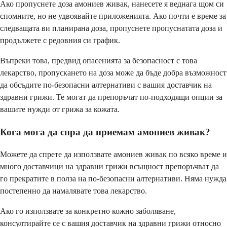
Ако пропуснете доза амониев живак, нанесете я веднага щом си
спомните, но не удвоявайте приложенията. Ако почти е време за
следващата ви планирана доза, пропуснете пропуснатата доза и
продължете с редовния си график.
Въпреки това, предвид опасенията за безопасност с това
лекарство, пропускането на доза може да бъде добра възможност
да обсъдите по-безопасни алтернативи с вашия доставчик на
здравни грижи. Те могат да препоръчат по-подходящи опции за
вашите нужди от грижа за кожата.
Кога мога да спра да приемам амониев живак?
Можете да спрете да използвате амониев живак по всяко време и
много доставчици на здравни грижи всъщност препоръчват да
го прекратите в полза на по-безопасни алтернативи. Няма нужда
постепенно да намалявате това лекарство.
Ако го използвате за конкретно кожно заболяване,
консултирайте се с вашия доставчик на здравни грижи относно