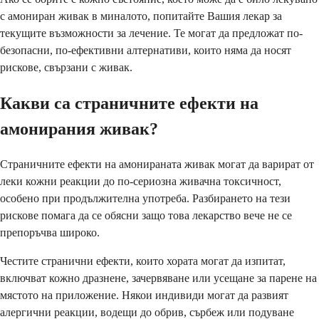
с амониран живак в миналото, попитайте Вашия лекар за
текущите възможности за лечение. Те могат да предложат по-
безопасни, по-ефективни алтернативи, които няма да носят
рискове, свързани с живак.
Какви са страничните ефекти на
амонирания живак?
Страничните ефекти на амонираната живак могат да варират от
леки кожни реакции до по-сериозна живачна токсичност,
особено при продължителна употреба. Разбирането на тези
рискове помага да се обясни защо това лекарство вече не се
препоръчва широко.
Честите странични ефекти, които хората могат да изпитат,
включват кожно дразнене, зачервяване или усещане за парене на
мястото на приложение. Някои индивиди могат да развият
алергични реакции, водещи до обрив, сърбеж или подуване