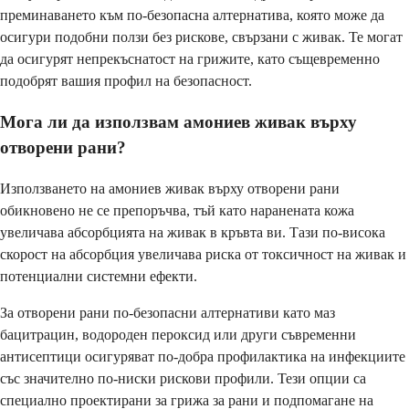
преминаването към по-безопасна алтернатива, която може да
осигури подобни ползи без рискове, свързани с живак. Те могат
да осигурят непрекъснатост на грижите, като същевременно
подобрят вашия профил на безопасност.
Мога ли да използвам амониев живак върху
отворени рани?
Използването на амониев живак върху отворени рани
обикновено не се препоръчва, тъй като наранената кожа
увеличава абсорбцията на живак в кръвта ви. Тази по-висока
скорост на абсорбция увеличава риска от токсичност на живак и
потенциални системни ефекти.
За отворени рани по-безопасни алтернативи като маз
бацитрацин, водороден пероксид или други съвременни
антисептици осигуряват по-добра профилактика на инфекциите
със значително по-ниски рискови профили. Тези опции са
специално проектирани за грижа за рани и подпомагане на