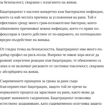
за безопасност, свързани с излагането на живак.
Бацитрацинът е насочен конкретно към бактериални инфекции,
които са най-честата причина за усложнения на рани. Той е
ефективен срещу много грам-положителни бактерии, които
обикновено причиняват кожни инфекции, което го прави по-
фокусиран в своето действие от по-широкото, но потенциално
вредно въздействие на живака.
От гледна точка на безопасността, бацитрацинът има много по-
добър профил на риск-полза. Въпреки че някои хора могат да
развият алергични реакции към бацитрацин, те обикновено са
леки и не включват рисковете от системна токсичност, свързани
с абсорбцията на живак.
Съвременните принципи за грижа за рани също
благоприятстват бацитрацин, защото той не пречи на
нормалните процеси на зарастване на рани, както може да
правят живачните съединения. Бацитрацинът позволява
естествено заздравяване, като същевременно осигурява защита