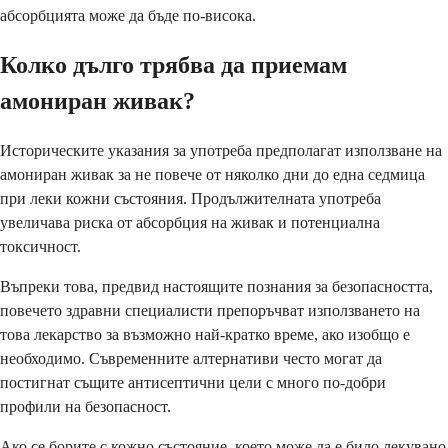
абсорбцията може да бъде по-висока.
Колко дълго трябва да приемам
амониран живак?
Историческите указания за употреба предполагат използване на
амониран живак за не повече от няколко дни до една седмица
при леки кожни състояния. Продължителната употреба
увеличава риска от абсорбция на живак и потенциална
токсичност.
Въпреки това, предвид настоящите познания за безопасността,
повечето здравни специалисти препоръчват използването на
това лекарство за възможно най-кратко време, ако изобщо е
необходимо. Съвременните алтернативи често могат да
постигнат същите антисептични цели с много по-добри
профили на безопасност.
Ако се борите с кожно състояние, което може да е било лекувано