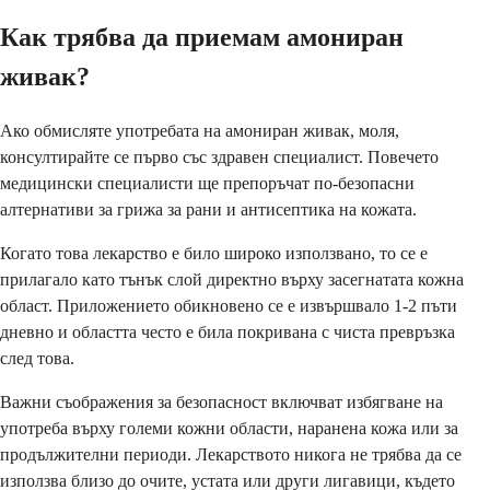
Как трябва да приемам амониран
живак?
Ако обмисляте употребата на амониран живак, моля,
консултирайте се първо със здравен специалист. Повечето
медицински специалисти ще препоръчат по-безопасни
алтернативи за грижа за рани и антисептика на кожата.
Когато това лекарство е било широко използвано, то се е
прилагало като тънък слой директно върху засегнатата кожна
област. Приложението обикновено се е извършвало 1-2 пъти
дневно и областта често е била покривана с чиста превръзка
след това.
Важни съображения за безопасност включват избягване на
употреба върху големи кожни области, наранена кожа или за
продължителни периоди. Лекарството никога не трябва да се
използва близо до очите, устата или други лигавици, където