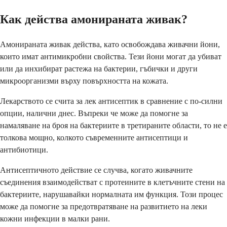
Как действа амонираната живак?
Амонираната живак действа, като освобождава живачни йони,
които имат антимикробни свойства. Тези йони могат да убиват
или да инхибират растежа на бактерии, гъбички и други
микроорганизми върху повърхността на кожата.
Лекарството се счита за лек антисептик в сравнение с по-силни
опции, налични днес. Въпреки че може да помогне за
намаляване на броя на бактериите в третираните области, то не е
толкова мощно, колкото съвременните антисептици и
антибиотици.
Антисептичното действие се случва, когато живачните
съединения взаимодействат с протеините в клетъчните стени на
бактериите, нарушавайки нормалната им функция. Този процес
може да помогне за предотвратяване на развитието на леки
кожни инфекции в малки рани.