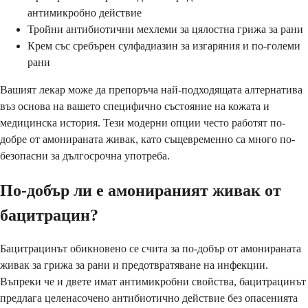
антимикробно действие
Тройни антибиотични мехлеми за цялостна грижа за рани
Крем със сребърен сулфадиазин за изгаряния и по-големи
рани
Вашият лекар може да препоръча най-подходящата алтернатива
въз основа на вашето специфично състояние на кожата и
медицинска история. Тези модерни опции често работят по-
добре от амонираната живак, като същевременно са много по-
безопасни за дългосрочна употреба.
По-добър ли е амонираният живак от
бацитрацин?
Бацитрацинът обикновено се счита за по-добър от амонираната
живак за грижа за рани и предотвратяване на инфекции.
Въпреки че и двете имат антимикробни свойства, бацитрацинът
предлага целенасочено антибиотично действие без опасенията