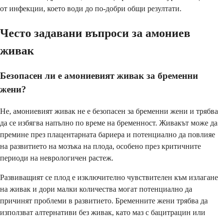
от инфекции, което води до по-добри общи резултати.
Често задавани въпроси за амониев
живак
Безопасен ли е амониевият живак за бременни
жени?
Не, амониевият живак не е безопасен за бременни жени и трябва
да се избягва напълно по време на бременност. Живакът може да
премине през плацентарната бариера и потенциално да повлияе
на развитието на мозъка на плода, особено през критичните
периоди на неврологичен растеж.
Развиващият се плод е изключително чувствителен към излагане
на живак и дори малки количества могат потенциално да
причинят проблеми в развитието. Бременните жени трябва да
използват алтернативи без живак, като маз с бацитрацин или