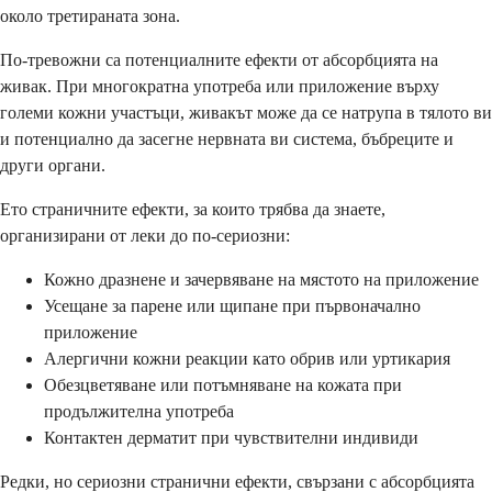
около третираната зона.
По-тревожни са потенциалните ефекти от абсорбцията на
живак. При многократна употреба или приложение върху
големи кожни участъци, живакът може да се натрупа в тялото ви
и потенциално да засегне нервната ви система, бъбреците и
други органи.
Ето страничните ефекти, за които трябва да знаете,
организирани от леки до по-сериозни:
Кожно дразнене и зачервяване на мястото на приложение
Усещане за парене или щипане при първоначално
приложение
Алергични кожни реакции като обрив или уртикария
Обезцветяване или потъмняване на кожата при
продължителна употреба
Контактен дерматит при чувствителни индивиди
Редки, но сериозни странични ефекти, свързани с абсорбцията