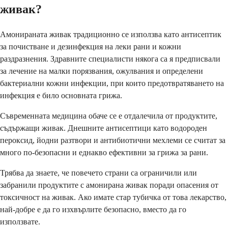
живак?
Амонираната живак традиционно се използва като антисептик
за почистване и дезинфекция на леки рани и кожни
раздразнения. Здравните специалисти някога са я предписвали
за лечение на малки порязвания, ожулвания и определени
бактериални кожни инфекции, при които предотвратяването на
инфекция е било основната грижа.
Съвременната медицина обаче се е отдалечила от продуктите,
съдържащи живак. Днешните антисептици като водороден
пероксид, йодни разтвори и антибиотични мехлеми се считат за
много по-безопасни и еднакво ефективни за грижа за рани.
Трябва да знаете, че повечето страни са ограничили или
забранили продуктите с амонирана живак поради опасения от
токсичност на живак. Ако имате стар тубичка от това лекарство,
най-добре е да го изхвърлите безопасно, вместо да го
използвате.