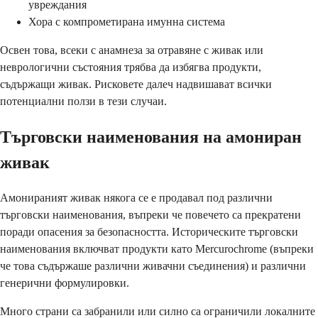
увреждания
Хора с компрометирана имунна система
Освен това, всеки с анамнеза за отравяне с живак или
неврологични състояния трябва да избягва продукти,
съдържащи живак. Рисковете далеч надвишават всички
потенциални ползи в тези случаи.
Търговски наименования на амониран
живак
Амонираният живак някога се е продавал под различни
търговски наименования, въпреки че повечето са прекратени
поради опасения за безопасността. Историческите търговски
наименования включват продукти като Mercurochrome (въпреки
че това съдържаше различни живачни съединения) и различни
генерични формулировки.
Много страни са забранили или силно са ограничили локалните