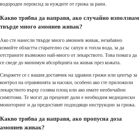
водороден пероксид за нуждите от грижа за рани.
Какво трябва да направя, ако случайно използвам
твърде много амониев живак?
Ако сте нанесли твърде много амониев живак, незабавно
измийте областта старателно със сапун и топла вода, за да
отстраните възможно най-много от лекарството. Това помага да
се сведе до минимум абсорбцията на живак през кожата.
Свържете се с вашия доставчик на здравни грижи или център за
контрол на отравянията за насоки, особено ако сте приложили
лекарството върху голяма площ или ако имате необичайни
симптоми. Те могат да преценят дали е необходим медицински
мониторинг и да предоставят подходящи инструкции за грижа.
Какво трябва да направя, ако пропусна доза
амониев живак?