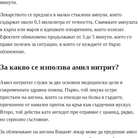
минути.
Лекарството се предлага в малки стъклени ампули, които
съдържат около 0,3 милилитра от течността. Смачквате ампулата
в кърпа или марля и вдишвате изпаренията, които излизат.
Ефектите обикновено продължават от 3 до 5 минути, което го
прави полезен за ситуации, в които се нуждаете от бързо
облекчение.
За какво се използва амил нитрит?
Амил нитритът служи за две основни медицински цели в
съвременната здравна помощ. Първо, той лекува остри
пристъпи на ангина, които са епизоди на болка в гърдите,
причинени от намален приток на кръв към сърдечния мускул.
Второ, той действа като антидот при отравяне с цианид, рядко,
но сериозно състояние.
За облекчаване на ангина Вашият лекар може да предпише амил