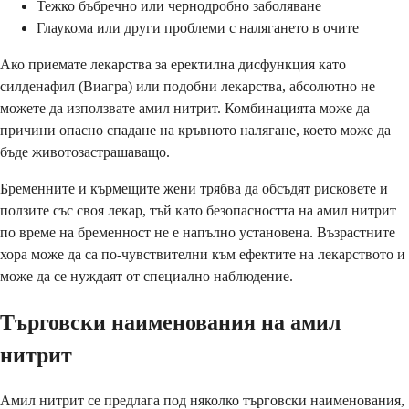
Тежко бъбречно или чернодробно заболяване
Глаукома или други проблеми с налягането в очите
Ако приемате лекарства за еректилна дисфункция като
силденафил (Виагра) или подобни лекарства, абсолютно не
можете да използвате амил нитрит. Комбинацията може да
причини опасно спадане на кръвното налягане, което може да
бъде животозастрашаващо.
Бременните и кърмещите жени трябва да обсъдят рисковете и
ползите със своя лекар, тъй като безопасността на амил нитрит
по време на бременност не е напълно установена. Възрастните
хора може да са по-чувствителни към ефектите на лекарството и
може да се нуждаят от специално наблюдение.
Търговски наименования на амил
нитрит
Амил нитрит се предлага под няколко търговски наименования,