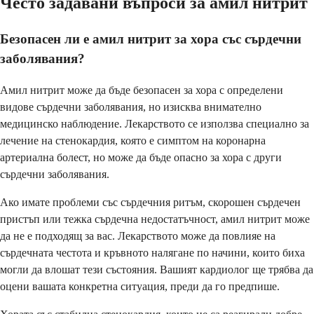
Често задавани въпроси за амил нитрит
Безопасен ли е амил нитрит за хора със сърдечни
заболявания?
Амил нитрит може да бъде безопасен за хора с определени
видове сърдечни заболявания, но изисква внимателно
медицинско наблюдение. Лекарството се използва специално за
лечение на стенокардия, която е симптом на коронарна
артериална болест, но може да бъде опасно за хора с други
сърдечни заболявания.
Ако имате проблеми със сърдечния ритъм, скорошен сърдечен
пристъп или тежка сърдечна недостатъчност, амил нитрит може
да не е подходящ за вас. Лекарството може да повлияе на
сърдечната честота и кръвното налягане по начини, които биха
могли да влошат тези състояния. Вашият кардиолог ще трябва да
оцени вашата конкретна ситуация, преди да го предпише.