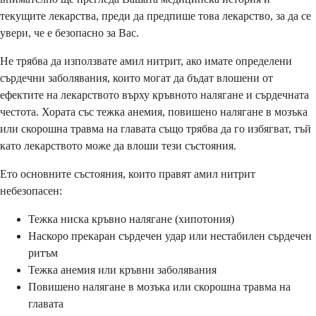
текущите лекарства, преди да предпише това лекарство, за да се
увери, че е безопасно за Вас.
Не трябва да използвате амил нитрит, ако имате определени
сърдечни заболявания, които могат да бъдат влошени от
ефектите на лекарството върху кръвното налягане и сърдечната
честота. Хората със тежка анемия, повишено налягане в мозъка
или скорошна травма на главата също трябва да го избягват, тъй
като лекарството може да влоши тези състояния.
Ето основните състояния, които правят амил нитрит
небезопасен:
Тежка ниска кръвно налягане (хипотония)
Наскоро прекаран сърдечен удар или нестабилен сърдечен
ритъм
Тежка анемия или кръвни заболявания
Повишено налягане в мозъка или скорошна травма на
главата