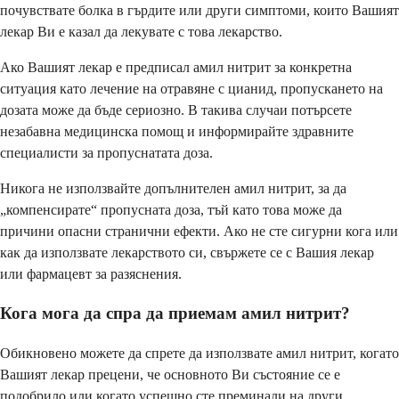
почувствате болка в гърдите или други симптоми, които Вашият
лекар Ви е казал да лекувате с това лекарство.
Ако Вашият лекар е предписал амил нитрит за конкретна
ситуация като лечение на отравяне с цианид, пропускането на
дозата може да бъде сериозно. В такива случаи потърсете
незабавна медицинска помощ и информирайте здравните
специалисти за пропуснатата доза.
Никога не използвайте допълнителен амил нитрит, за да
„компенсирате“ пропусната доза, тъй като това може да
причини опасни странични ефекти. Ако не сте сигурни кога или
как да използвате лекарството си, свържете се с Вашия лекар
или фармацевт за разяснения.
Кога мога да спра да приемам амил нитрит?
Обикновено можете да спрете да използвате амил нитрит, когато
Вашият лекар прецени, че основното Ви състояние се е
подобрило или когато успешно сте преминали на други