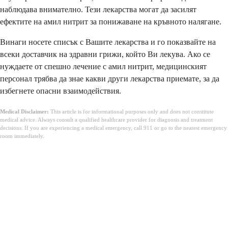
наблюдава внимателно. Тези лекарства могат да засилят
ефектите на амил нитрит за понижаване на кръвното налягане.
Винаги носете списък с Вашите лекарства и го показвайте на
всеки доставчик на здравни грижи, който Ви лекува. Ако се
нуждаете от спешно лечение с амил нитрит, медицинският
персонал трябва да знае какви други лекарства приемате, за да
избегнете опасни взаимодействия.
Medical Disclaimer:
This article is for informational purposes only and does not constitute
medical advice. Always consult a qualified healthcare provider for diagnosis and treatment
decisions. If you are experiencing a medical emergency, call 911 or go to the nearest emergency
room immediately.