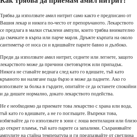
Как трябва да приемам амил нитрит?
Трябва да използвате амил нитрит само както е предписано от
Вашия лекар и никога по-често от препоръчаното. Лекарството
се предлага в малки стъклени ампули, които трябва внимателно
да смачкате в кърпа или парче марля. Дръжте кърпата на около
сантиметър от носа си и вдишвайте парите бавно и дълбоко.
Преди да използвате амил нитрит, седнете или легнете, защото
лекарството може да причини световъртеж или припадък.
Никога не ставайте веднага след като го вдишате, тъй като
кръвното ви налягане пада бързо и може да паднете. Ако го
използвате за болка в гърдите, опитайте се да останете спокойни
и да дишате нормално, докато лекарството подейства.
Не е необходимо да приемате това лекарство с храна или вода,
тъй като го вдишвате, а не го поглъщате. Въпреки това,
избягвайте да го използвате в зони с лоша вентилация или близо
до открит пламък, тъй като парите са запалими. Съхранявайте
ампулите на стайна температура и ги предпазвайте от светлина