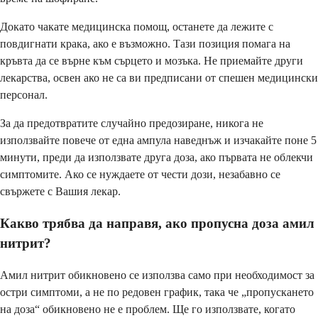
Докато чакате медицинска помощ, останете да лежите с
повдигнати крака, ако е възможно. Тази позиция помага на
кръвта да се върне към сърцето и мозъка. Не приемайте други
лекарства, освен ако не са ви предписани от спешен медицински
персонал.
За да предотвратите случайно предозиране, никога не
използвайте повече от една ампула наведнъж и изчакайте поне 5
минути, преди да използвате друга доза, ако първата не облекчи
симптомите. Ако се нуждаете от чести дози, незабавно се
свържете с Вашия лекар.
Какво трябва да направя, ако пропусна доза амил
нитрит?
Амил нитрит обикновено се използва само при необходимост за
остри симптоми, а не по редовен график, така че „пропускането
на доза“ обикновено не е проблем. Ще го използвате, когато