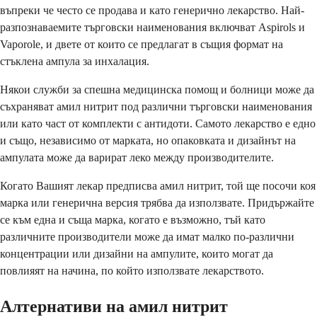
въпреки че често се продава и като генерично лекарство. Най-
разпознаваемите търговски наименования включват Aspirols и
Vaporole, и двете от които се предлагат в същия формат на
стъклена ампула за инхалация.
Някои служби за спешна медицинска помощ и болници може да
съхраняват амил нитрит под различни търговски наименования
или като част от комплекти с антидоти. Самото лекарство е едно
и също, независимо от марката, но опаковката и дизайнът на
ампулата може да варират леко между производителите.
Когато Вашият лекар предписва амил нитрит, той ще посочи коя
марка или генерична версия трябва да използвате. Придържайте
се към една и съща марка, когато е възможно, тъй като
различните производители може да имат малко по-различни
концентрации или дизайни на ампулите, които могат да
повлияят на начина, по който използвате лекарството.
Алтернативи на амил нитрит