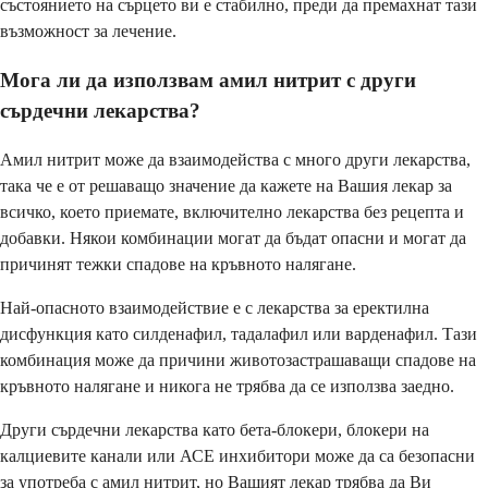
състоянието на сърцето ви е стабилно, преди да премахнат тази
възможност за лечение.
Мога ли да използвам амил нитрит с други
сърдечни лекарства?
Амил нитрит може да взаимодейства с много други лекарства,
така че е от решаващо значение да кажете на Вашия лекар за
всичко, което приемате, включително лекарства без рецепта и
добавки. Някои комбинации могат да бъдат опасни и могат да
причинят тежки спадове на кръвното налягане.
Най-опасното взаимодействие е с лекарства за еректилна
дисфункция като силденафил, тадалафил или варденафил. Тази
комбинация може да причини животозастрашаващи спадове на
кръвното налягане и никога не трябва да се използва заедно.
Други сърдечни лекарства като бета-блокери, блокери на
калциевите канали или АСЕ инхибитори може да са безопасни
за употреба с амил нитрит, но Вашият лекар трябва да Ви