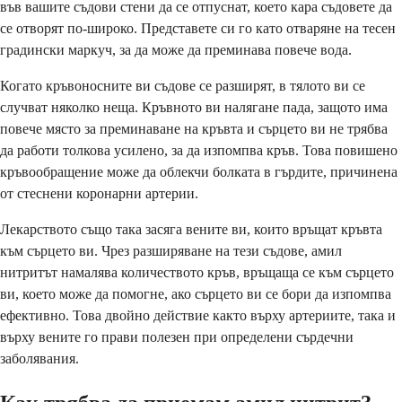
във вашите съдови стени да се отпуснат, което кара съдовете да
се отворят по-широко. Представете си го като отваряне на тесен
градински маркуч, за да може да преминава повече вода.
Когато кръвоносните ви съдове се разширят, в тялото ви се
случват няколко неща. Кръвното ви налягане пада, защото има
повече място за преминаване на кръвта и сърцето ви не трябва
да работи толкова усилено, за да изпомпва кръв. Това повишено
кръвообращение може да облекчи болката в гърдите, причинена
от стеснени коронарни артерии.
Лекарството също така засяга вените ви, които връщат кръвта
към сърцето ви. Чрез разширяване на тези съдове, амил
нитритът намалява количеството кръв, връщаща се към сърцето
ви, което може да помогне, ако сърцето ви се бори да изпомпва
ефективно. Това двойно действие както върху артериите, така и
върху вените го прави полезен при определени сърдечни
заболявания.