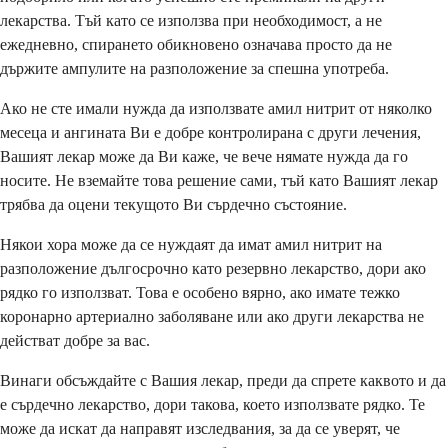
лекарства. Тъй като се използва при необходимост, а не
ежедневно, спирането обикновено означава просто да не
държите ампулите на разположение за спешна употреба.
Ако не сте имали нужда да използвате амил нитрит от няколко
месеца и ангината Ви е добре контролирана с други лечения,
Вашият лекар може да Ви каже, че вече нямате нужда да го
носите. Не вземайте това решение сами, тъй като Вашият лекар
трябва да оцени текущото Ви сърдечно състояние.
Някои хора може да се нуждаят да имат амил нитрит на
разположение дългосрочно като резервно лекарство, дори ако
рядко го използват. Това е особено вярно, ако имате тежко
коронарно артериално заболяване или ако други лекарства не
действат добре за вас.
Винаги обсъждайте с Вашия лекар, преди да спрете каквото и да
е сърдечно лекарство, дори такова, което използвате рядко. Те
може да искат да направят изследвания, за да се уверят, че