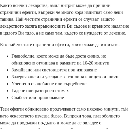
Както всички лекарства, амил нитрит може да причини
странични ефекти, въпреки че много хора изпитват само леки
такива. Най-честите странични ефекти се случват, защото
лекарството засяга кръвоносните Ви съдове и кръвното налягане
в цялото Ви тяло, а не само там, където се нуждаете от лечение.
Ето най-честите странични ефекти, които може да изпитате:
Главоболие, което може да бъде доста силно, но
обикновено отминава в рамките на 10-20 минути
Замайване или световъртеж при изправяне
Зачервяване или усещане за топлина в лицето и шията
Учестено сърцебиене или сърцебиене
Гадене или разстроен стомах
Слабост или прилошаване
Тези ефекти обикновено продължават само няколко минути, тъй
като лекарството изчезва бързо. Въпреки това, главоболието
може да продължи по-дълго и може да се овладее с