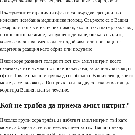
болкоуспокояващи без рецепта, ако Вашият лекар одобри.
По-сериозните странични ефекти са по-рядко срещани, но
изискват незабавна медицинска помощ. Свържете се с Вашия
лекар или потърсете спешна помощ, ако почувствате рязък спад
на кръвното налягане, затруднено дишане, болка в гърдите,
която се влошава вместо да се подобрява, или признаци на
алергична реакция като обрив или подуване.
Някои хора развиват толерантност към амил нитрит, което
означава, че се нуждаят от по-високи дози, за да получат същия
ефект. Това е опасно и трябва да се обсъди с Вашия лекар, който
може да се наложи да Ви прехвърли на друго лекарство или да
коригира Вашия план за лечение.
Кой не трябва да приема амил нитрит?
Няколко групи хора трябва да избягват амил нитрит, тъй като
може да бъде опасен или неефективен за тях. Вашият лекар
внимателно ще прегледа Вашата медицинска история и