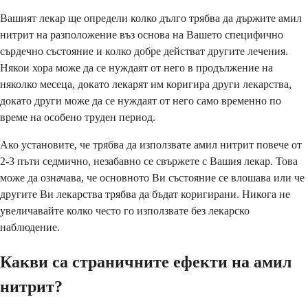
Вашият лекар ще определи колко дълго трябва да държите амил
нитрит на разположение въз основа на Вашето специфично
сърдечно състояние и колко добре действат другите лечения.
Някои хора може да се нуждаят от него в продължение на
няколко месеца, докато лекарят им коригира други лекарства,
докато други може да се нуждаят от него само временно по
време на особено труден период.
Ако установите, че трябва да използвате амил нитрит повече от
2-3 пъти седмично, незабавно се свържете с Вашия лекар. Това
може да означава, че основното Ви състояние се влошава или че
другите Ви лекарства трябва да бъдат коригирани. Никога не
увеличавайте колко често го използвате без лекарско
наблюдение.
Какви са страничните ефекти на амил
нитрит?