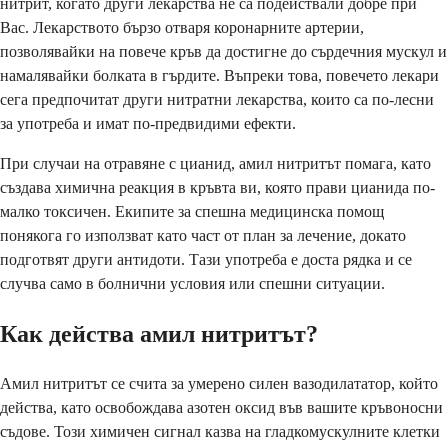
нитрит, когато други лекарства не са подействали добре при
Вас. Лекарството бързо отваря коронарните артерии,
позволявайки на повече кръв да достигне до сърдечния мускул и
намалявайки болката в гърдите. Въпреки това, повечето лекари
сега предпочитат други нитратни лекарства, които са по-лесни
за употреба и имат по-предвидими ефекти.
При случаи на отравяне с цианид, амил нитритът помага, като
създава химична реакция в кръвта ви, която прави цианида по-
малко токсичен. Екипите за спешна медицинска помощ
понякога го използват като част от план за лечение, докато
подготвят други антидоти. Тази употреба е доста рядка и се
случва само в болнични условия или спешни ситуации.
Как действа амил нитритът?
Амил нитритът се счита за умерено силен вазодилататор, който
действа, като освобождава азотен оксид във вашите кръвоносни
съдове. Този химичен сигнал казва на гладкомускулните клетки