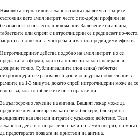
Няколко алтернативни лекарства могат да лекуват същите
състояния като амил нитрит, често с по-добри профили на
безопасност и по-лесно приложение. За лечение на ангина,
таблетките или спреят с нитроглицерин се предписват по-често,
защото са по-лесни за употреба и имат по-предвидими ефекти.
Нитроглицеринът действа подобно на амил нитрит, но се
предлага във форми, които са по-лесни за контролиране и
дозиране точно. Сублингвалните (под езика) таблетки
нитроглицерин се разтварят бързо и осигуряват облекчение в
рамките на 1-3 минути, докато спрей нитроглицерин може да се
използва, когато таблетките не са практични.
За дългосрочно лечение на ангина, Вашият лекар може да
предпише други лекарства като бета-блокери, блокери на
калциевите канали или нитрати с удължено действие. Тези
лекарства действат по различен начин от амил нитрит, но могат
да предотвратят появата на пристъпи на ангина.