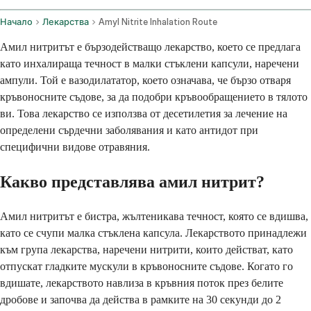
Начало
Лекарства
Amyl Nitrite Inhalation Route
Амил нитритът е бързодействащо лекарство, което се предлага
като инхалираща течност в малки стъклени капсули, наречени
ампули. Той е вазодилататор, което означава, че бързо отваря
кръвоносните съдове, за да подобри кръвообращението в тялото
ви. Това лекарство се използва от десетилетия за лечение на
определени сърдечни заболявания и като антидот при
специфични видове отравяния.
Какво представлява амил нитрит?
Амил нитритът е бистра, жълтеникава течност, която се вдишва,
като се счупи малка стъклена капсула. Лекарството принадлежи
към група лекарства, наречени нитрити, които действат, като
отпускат гладките мускули в кръвоносните съдове. Когато го
вдишате, лекарството навлиза в кръвния поток през белите
дробове и започва да действа в рамките на 30 секунди до 2