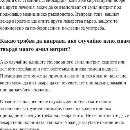
Хората със стабилна стенокардия, които не са реагирали добре
на други лечения, може да се възползват от амил нитрит под
подходящо медицинско ръководство. Въпреки това, вашият
лекар вероятно ще опита други лекарства първо, защото те
обикновено са по-безопасни и по-лесни за употреба.
Какво трябва да направя, ако случайно използвам
твърде много амил нитрит?
Ако случайно вдишате твърде много амил нитрит, седнете или
легнете незабавно и потърсете медицинска помощ веднага.
Предозирането може да причини силно ниско кръвно налягане,
което може да ви накара да се почувствате припадъци, замаяни
или да загубите съзнание.
Обадете се на спешните служби, ако почувствате силно
замайване, затруднено дишане, болка в гърдите или ако
припаднете след употреба на лекарството. Не се опитвайте да се
закарате до болницата, тъй като може да загубите съзнание по
време на шофиране.