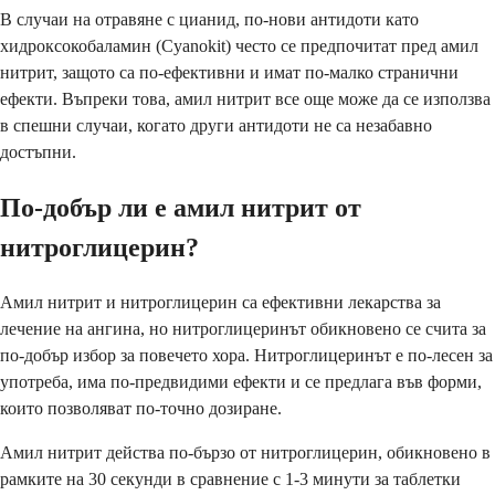
В случаи на отравяне с цианид, по-нови антидоти като
хидроксокобаламин (Cyanokit) често се предпочитат пред амил
нитрит, защото са по-ефективни и имат по-малко странични
ефекти. Въпреки това, амил нитрит все още може да се използва
в спешни случаи, когато други антидоти не са незабавно
достъпни.
По-добър ли е амил нитрит от
нитроглицерин?
Амил нитрит и нитроглицерин са ефективни лекарства за
лечение на ангина, но нитроглицеринът обикновено се счита за
по-добър избор за повечето хора. Нитроглицеринът е по-лесен за
употреба, има по-предвидими ефекти и се предлага във форми,
които позволяват по-точно дозиране.
Амил нитрит действа по-бързо от нитроглицерин, обикновено в
рамките на 30 секунди в сравнение с 1-3 минути за таблетки