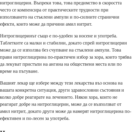
нитроглицерин. Въпреки това, това предимство в скоростта
често се компенсира от практическите трудности при
използването на стъклени ампули и по-силните странични
ефекти, които може да причини амил нитрит.
Нитроглицеринът също е по-удобен за носене и употреба.
Таблетките са малки и стабилни, докато спрей нитроглицерин
може да се използва без счупване на стъклени ампули. Това
прави нитроглицерина по-практичен избор за хора, които трябва
да лекуват пристъпи на ангина на обществени места или по
време на пътуване.
Вашият лекар ще избере между тези лекарства въз основа на
вашата конкретна ситуация, други здравословни състояния и
колко добре реагирате на лечението. Някои хора, които не
реагират добре на нитроглицерин, може да се възползват от
амил нитрит, докато други може да намерят нитроглицерина по-
ефективен и по-лесен за употреба.