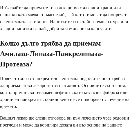
Избягвайте да приемате това лекарство с алкални храни или
напитки като мляко от магнезий, тъй като те могат да попречат
на ензимната активност. Напитките със стайна температура или
хладни напитки са най-добри за измиване на капсулите.
Колко дълго трябва да приемам
Амилаза-Липаза-Панкрелипаза-
Протеаза?
Повечето хора с панкреатична ензимна недостатъчност трябва
да приемат това лекарство за цял живот. Основните състояния,
които причиняват ензимен дефицит, като кистозна фиброза или
хроничен панкреатит, обикновено не се подобряват с течение на
времето.
Вашият лекар ще следи отговора ви към лечението чрез редовни
прегледи и може да коригира дозата ви въз основа на вашите