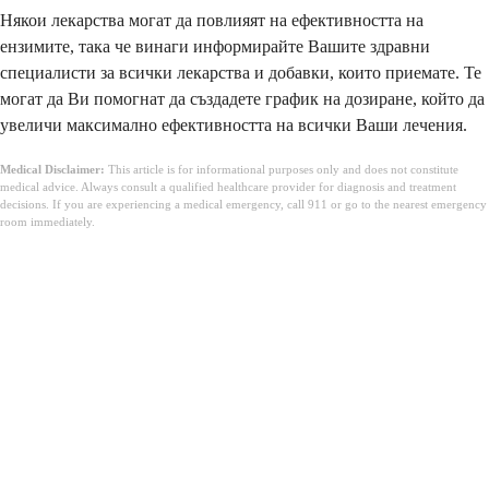
Някои лекарства могат да повлияят на ефективността на
ензимите, така че винаги информирайте Вашите здравни
специалисти за всички лекарства и добавки, които приемате. Те
могат да Ви помогнат да създадете график на дозиране, който да
увеличи максимално ефективността на всички Ваши лечения.
Medical Disclaimer:
This article is for informational purposes only and does not constitute
medical advice. Always consult a qualified healthcare provider for diagnosis and treatment
decisions. If you are experiencing a medical emergency, call 911 or go to the nearest emergency
room immediately.