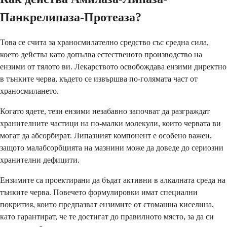
Панкрелипаза-Протеаза?
Това се счита за храносмилателно средство със средна сила,
което действа като допълва естественото производство на
ензими от тялото ви. Лекарството освобождава ензими директно
в тънките черва, където се извършва по-голямата част от
храносмилането.
Когато ядете, тези ензими незабавно започват да разграждат
хранителните частици на по-малки молекули, които червата ви
могат да абсорбират. Липазният компонент е особено важен,
защото малабсорбцията на мазнини може да доведе до сериозни
хранителни дефицити.
Ензимите са проектирани да бъдат активни в алкалната среда на
тънките черва. Повечето формулировки имат специални
покрития, които предпазват ензимите от стомашна киселина,
като гарантират, че те достигат до правилното място, за да си