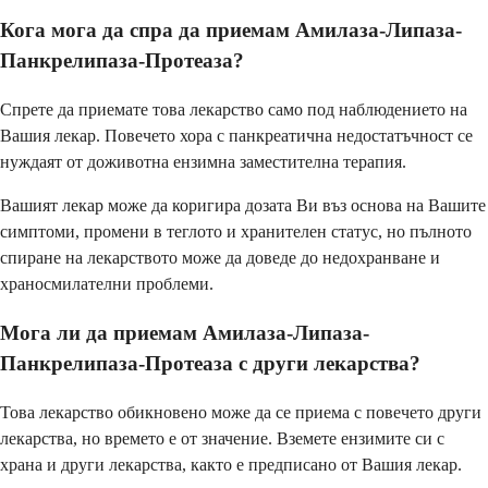
Кога мога да спра да приемам Амилаза-Липаза-
Панкрелипаза-Протеаза?
Спрете да приемате това лекарство само под наблюдението на
Вашия лекар. Повечето хора с панкреатична недостатъчност се
нуждаят от доживотна ензимна заместителна терапия.
Вашият лекар може да коригира дозата Ви въз основа на Вашите
симптоми, промени в теглото и хранителен статус, но пълното
спиране на лекарството може да доведе до недохранване и
храносмилателни проблеми.
Мога ли да приемам Амилаза-Липаза-
Панкрелипаза-Протеаза с други лекарства?
Това лекарство обикновено може да се приема с повечето други
лекарства, но времето е от значение. Вземете ензимите си с
храна и други лекарства, както е предписано от Вашия лекар.