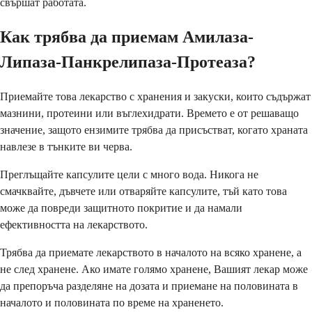
свършат работата.
Как трябва да приемам Амилаза-
Липаза-Панкрелипаза-Протеаза?
Приемайте това лекарство с хранения и закуски, които съдържат
мазнини, протеини или въглехидрати. Времето е от решаващо
значение, защото ензимите трябва да присъстват, когато храната
навлезе в тънките ви черва.
Преглъщайте капсулите цели с много вода. Никога не
смачквайте, дъвчете или отваряйте капсулите, тъй като това
може да повреди защитното покритие и да намали
ефективността на лекарството.
Трябва да приемате лекарството в началото на всяко хранене, а
не след хранене. Ако имате голямо хранене, Вашият лекар може
да препоръча разделяне на дозата и приемане на половината в
началото и половината по време на храненето.