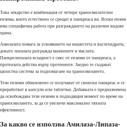
Това лекарство е комбинация от четири храносмилателни
ензима, които естествено се срещат в панкреаса ви. Всеки ензим
има специфична работа при разграждането на различни видове
храна.
Амилазата помага за усвояването на нишестета и въглехидрати,
докато липазата разгражда мазнините и маслата.
Панкрелипазата всъщност е смес от ензими от панкреаса, а
протеазата действа върху протеините. Заедно те създават
цялостна система за подпомагане на храносмилането.
Тези ензими обикновено се получават от свински панкреас и се
преработват в капсули или таблетки. Добавката е предназначена
да освобождава тези ензими в подходящия момент по време на
храносмилането, за да се увеличи максимално тяхната
ефективност.
За какво се използва Амилаза-Липаза-