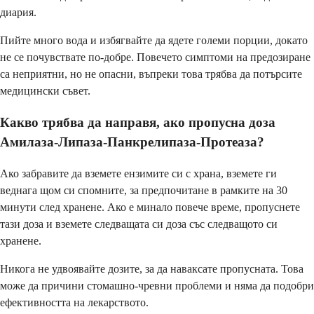
диария.
Пийте много вода и избягвайте да ядете големи порции, докато
не се почувствате по-добре. Повечето симптоми на предозиране
са неприятни, но не опасни, въпреки това трябва да потърсите
медицински съвет.
Какво трябва да направя, ако пропусна доза
Амилаза-Липаза-Панкрелипаза-Протеаза?
Ако забравите да вземете ензимите си с храна, вземете ги
веднага щом си спомните, за предпочитане в рамките на 30
минути след хранене. Ако е минало повече време, пропуснете
тази доза и вземете следващата си доза със следващото си
хранене.
Никога не удвоявайте дозите, за да наваксате пропусната. Това
може да причини стомашно-чревни проблеми и няма да подобри
ефективността на лекарството.