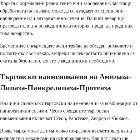
Хората с определени редки генетични заболявания, засягащи
обработката на ензими, може да се нуждаят от специално
наблюдение или алтернативно лечение. Вашият лекар ще
прегледа пълната ви медицинска история, преди да предпише
това лекарство.
Бременните и кърмещите жени трябва да обсъдят рисковете и
ползите със своя лекар, въпреки че лекарството обикновено се
счита за безопасно, когато е медицински необходимо.
Търговски наименования на Амилаза-
Липаза-Панкрелипаза-Протеаза
Налични са няколко търговски наименования за комбинации от
панкреатични ензими. Често срещаните търговски
наименования включват Creon, Pancreaze, Zenpep и Viokace.
Всяка марка може да има малко по-различни съотношения на
ензимите и механизми на освобождаване. Вашият лекар ще