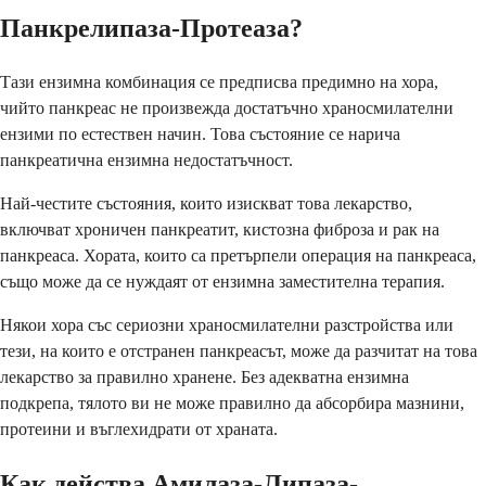
Панкрелипаза-Протеаза?
Тази ензимна комбинация се предписва предимно на хора,
чийто панкреас не произвежда достатъчно храносмилателни
ензими по естествен начин. Това състояние се нарича
панкреатична ензимна недостатъчност.
Най-честите състояния, които изискват това лекарство,
включват хроничен панкреатит, кистозна фиброза и рак на
панкреаса. Хората, които са претърпели операция на панкреаса,
също може да се нуждаят от ензимна заместителна терапия.
Някои хора със сериозни храносмилателни разстройства или
тези, на които е отстранен панкреасът, може да разчитат на това
лекарство за правилно хранене. Без адекватна ензимна
подкрепа, тялото ви не може правилно да абсорбира мазнини,
протеини и въглехидрати от храната.
Как действа Амилаза-Липаза-