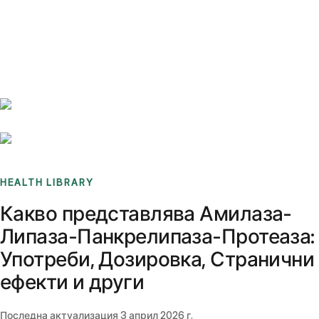
Benchmarks
Stories
FAQ
Sign up / Log in
HEALTH LIBRARY
Какво представлява Амилаза-
Липаза-Панкрелипаза-Протеаза:
Употреби, Дозировка, Странични
ефекти и други
Последна актуализация
3 април 2026 г.