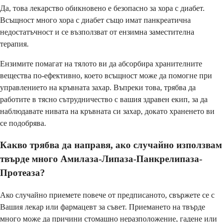
Да, това лекарство обикновено е безопасно за хора с диабет.
Всъщност много хора с диабет също имат панкреатична
недостатъчност и се възползват от ензимна заместителна
терапия.
Ензимите помагат на тялото ви да абсорбира хранителните
вещества по-ефективно, което всъщност може да помогне при
управлението на кръвната захар. Въпреки това, трябва да
работите в тясно сътрудничество с вашия здравен екип, за да
наблюдавате нивата на кръвната си захар, докато храненето ви
се подобрява.
Какво трябва да направя, ако случайно използвам
твърде много Амилаза-Липаза-Панкрелипаза-
Протеаза?
Ако случайно приемете повече от предписаното, свържете се с
Вашия лекар или фармацевт за съвет. Приемането на твърде
много може да причини стомашно неразположение, гадене или