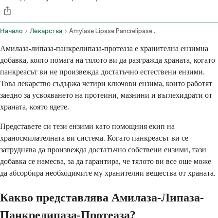
Начало
Лекарства
Amylase Lipase Pancrelipase Protease Oral Route
Амилаза-липаза-панкрелипаза-протеаза е хранителна ензимна
добавка, която помага на тялото ви да разгражда храната, когато
панкреасът ви не произвежда достатъчно естествени ензими.
Това лекарство съдържа четири ключови ензима, които работят
заедно за усвояването на протеини, мазнини и въглехидрати от
храната, която ядете.
Представете си тези ензими като помощния екип на
храносмилателната ви система. Когато панкреасът ви се
затруднява да произвежда достатъчно собствени ензими, тази
добавка се намесва, за да гарантира, че тялото ви все още може
да абсорбира необходимите му хранителни вещества от храната.
Какво представлява Амилаза-Липаза-
Панкрелипаза-Протеаза?