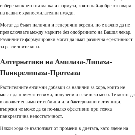
избере конкретната марка и формула, която най-добре отговаря
на вашите храносмилателни нужди.
Могат да бъдат налични и генерични версии, но е важно да не
превключвате между марките без одобрението на Вашия лекар.
Различните формулировки могат да имат различна ефективност
за различните хора.
Алтернативи на Амилаза-Липаза-
Панкрелипаза-Протеаза
Растителните ензимни добавки са налични за хора, които не
могат да приемат ензими, получени от свинско месо. Те могат да
включват ензими от гъбични или бактериални източници,
въпреки че може да са по-малко ефективни при тежка
панкреатична недостатъчност.
Някои хора се възползват от промени в диетата, като ядене на