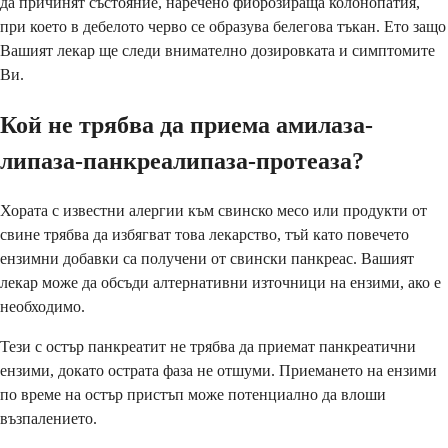
да причинят състояние, наречено фиброзираща колонопатия,
при което в дебелото черво се образува белегова тъкан. Ето защо
Вашият лекар ще следи внимателно дозировката и симптомите
Ви.
Кой не трябва да приема амилаза-
липаза-панкреалипаза-протеаза?
Хората с известни алергии към свинско месо или продукти от
свине трябва да избягват това лекарство, тъй като повечето
ензимни добавки са получени от свински панкреас. Вашият
лекар може да обсъди алтернативни източници на ензими, ако е
необходимо.
Тези с остър панкреатит не трябва да приемат панкреатични
ензими, докато острата фаза не отшуми. Приемането на ензими
по време на остър пристъп може потенциално да влоши
възпалението.