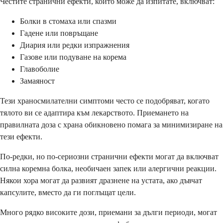
Честите странични ефекти, които може да изпитате, включват:
Болки в стомаха или спазми
Гадене или повръщане
Диария или редки изпражнения
Газове или подуване на корема
Главоболие
Замаяност
Тези храносмилателни симптоми често се подобряват, когато
тялото ви се адаптира към лекарството. Приемането на
правилната доза с храна обикновено помага за минимизиране на
тези ефекти.
По-редки, но по-сериозни странични ефекти могат да включват
силна коремна болка, необичаен запек или алергични реакции.
Някои хора могат да развият дразнене на устата, ако дъвчат
капсулите, вместо да ги поглъщат цели.
Много рядко високите дози, приемани за дълги периоди, могат