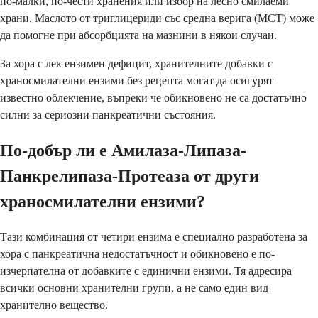
по-малки, по-чести хранения или избор на лесно смилаеми
храни. Маслото от триглицериди със средна верига (MCT) може
да помогне при абсорбцията на мазнини в някои случаи.
За хора с лек ензимен дефицит, хранителните добавки с
храносмилателни ензими без рецепта могат да осигурят
известно облекчение, въпреки че обикновено не са достатъчно
силни за сериозни панкреатични състояния.
По-добър ли е Амилаза-Липаза-
Панкрелипаза-Протеаза от други
храносмилателни ензими?
Тази комбинация от четири ензима е специално разработена за
хора с панкреатична недостатъчност и обикновено е по-
изчерпателна от добавките с единични ензими. Тя адресира
всички основни хранителни групи, а не само един вид
хранително вещество.