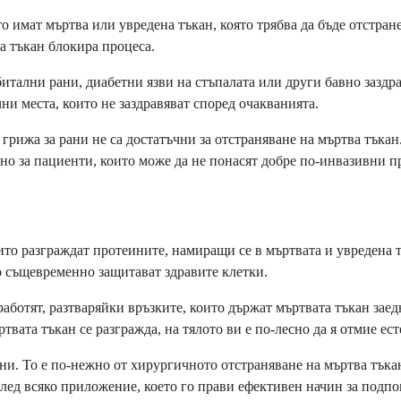
о имат мъртва или увредена тъкан, която трябва да бъде отстра
а тъкан блокира процеса.
итални рани, диабетни язви на стъпалата или други бавно заздра
чни места, които не заздравяват според очакванията.
 грижа за рани не са достатъчни за отстраняване на мъртва тъка
жно за пациенти, които може да не понасят добре по-инвазивни п
о разграждат протеините, намиращи се в мъртвата и увредена тък
то същевременно защитават здравите клетки.
работят, разтваряйки връзките, които държат мъртвата тъкан зае
ата тъкан се разгражда, на тялото ви е по-лесно да я отмие ест
 рани. То е по-нежно от хирургичното отстраняване на мъртва тъ
лед всяко приложение, което го прави ефективен начин за подпом