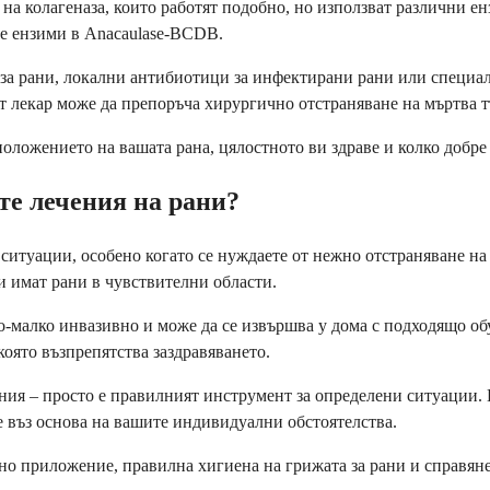
а колагеназа, които работят подобно, но използват различни ен
те ензими в Anacaulase-BCDB.
а рани, локални антибиотици за инфектирани рани или специали
т лекар може да препоръча хирургично отстраняване на мъртва т
положението на вашата рана, цялостното ви здраве и колко добре
те лечения на рани?
туации, особено когато се нуждаете от нежно отстраняване на м
и имат рани в чувствителни области.
о-малко инвазивно и може да се извършва у дома с подходящо об
оято възпрепятства заздравяването.
ния – просто е правилният инструмент за определени ситуации. 
 въз основа на вашите индивидуални обстоятелства.
но приложение, правилна хигиена на грижата за рани и справяне