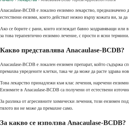
Anacaulase-BCDB е локално ензимно лекарство, предназначено да
естествени ензими, които действат нежно върху кожата ви, за да
Ако се борите с рани, които изглеждат бавно заздравяващи или ви
за това терапевтично ензимно лечение, с прости и ясни термини
Какво представлява Anacaulase-BCDB?
Anacaulase-BCDB е локален ензимен препарат, който съдържа сп
премахва увредените клетки, така че да може да расте здрава нов
Това лекарство принадлежи към клас лечения, наречени ензимни д
Ензимите в Anacaulase-BCDB са получени от естествени източни
За разлика от агресивните химически лечения, този ензимен подх
тялото ви не може да премахне само.
За какво се използва Anacaulase-BCDB?