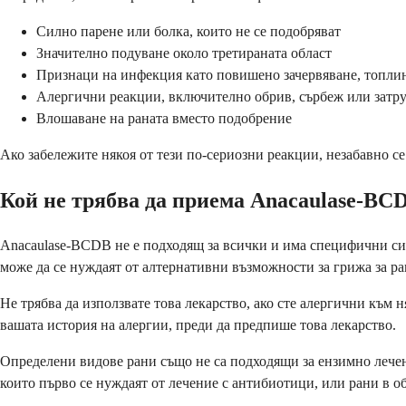
Силно парене или болка, които не се подобряват
Значително подуване около третираната област
Признаци на инфекция като повишено зачервяване, топли
Алергични реакции, включително обрив, сърбеж или затр
Влошаване на раната вместо подобрение
Ако забележите някоя от тези по-сериозни реакции, незабавно се
Кой не трябва да приема Anacaulase-BC
Anacaulase-BCDB не е подходящ за всички и има специфични сит
може да се нуждаят от алтернативни възможности за грижа за ра
Не трябва да използвате това лекарство, ако сте алергични към
вашата история на алергии, преди да предпише това лекарство.
Определени видове рани също не са подходящи за ензимно лечен
които първо се нуждаят от лечение с антибиотици, или рани в об