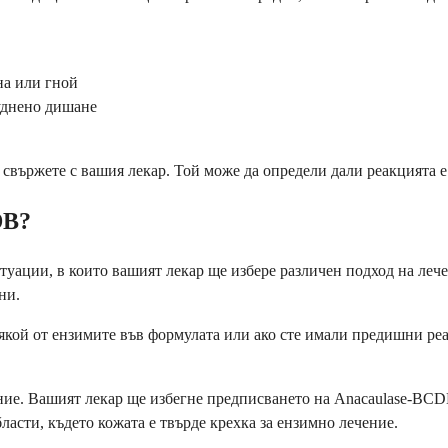
на или гной
уднено дишане
 свържете с вашия лекар. Той може да определи дали реакцията е
DB?
уации, в които вашият лекар ще избере различен подход на леч
ни.
 някой от ензимите във формулата или ако сте имали предишни р
ие. Вашият лекар ще избегне предписването на Anacaulase-BCDB
ласти, където кожата е твърде крехка за ензимно лечение.