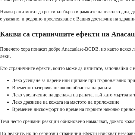
Някои рани могат да реагират бързо в рамките на няколко дни, 
е указано, и редовно проследяване с Вашия доставчик на здравни
Какви са страничните ефекти на Anaca
Повечето хора понасят добре Anacaulase-BCDB, но както всяко 
леки.
Ето страничните ефекти, които може да изпитате, започвайки с н
Леко усещане за парене или щипане при първоначално пр
Временно зачервяване около областта на раната
Леко увеличение на дренажа на раната, тъй като мъртвата 
Леко дразнене на кожата на мястото на приложение
Временен дискомфорт по време на първите няколко прило
Тези често срещани реакции обикновено намаляват, докато кожата
По-редките, но по-сериозни странични ефекти изискват незабав