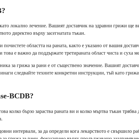
B?
 като локално лечение. Вашият доставчик на здравни грижи ще в
твото директно върху засегнатата тъкан.
 почистете областта на раната, както е указано от вашия достав
ки това е важно да поддържате третираната област чиста и суха 
ника за грижа за рани е от съществено значение. Вашият достав
инаги следвайте техните конкретни инструкции, тъй като грижат
ase-BCDB?
а колко бързо зараства раната ви и колко мъртва тъкан трябва д
а.
овни интервали, за да определи кога лекарството е свършило раб
е за грижа за рани, фокусирано върху продължаващо заздравяван