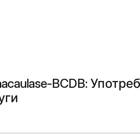
acaulase-BCDB: Употреб
уги