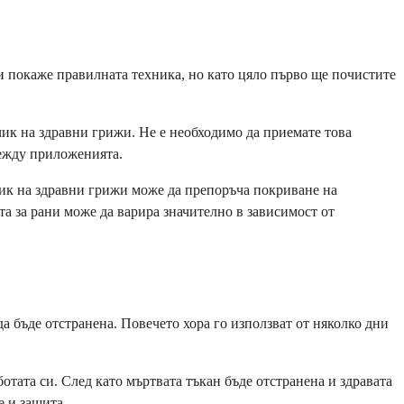
и покаже правилната техника, но като цяло първо ще почистите
чик на здравни грижи. Не е необходимо да приемате това
между приложенията.
чик на здравни грижи може да препоръча покриване на
а за рани може да варира значително в зависимост от
а бъде отстранена. Повечето хора го използват от няколко дни
отата си. След като мъртвата тъкан бъде отстранена и здравата
е и защита.