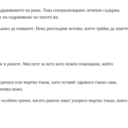
здравяването на рани. Това специализирано лечение съдържа
 на оздравяване на тялото ви.
акво да очаквате. Нека разгледаме всичко, което трябва да знаете
н в раните. Мислете за него като нежен помощник, който
ената или мъртва тъкан, като оставят здравата тъкан сама.
вешка кожа.
 особено ценен, когато раните имат упорита мъртва тъкан, която