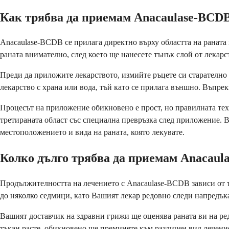
Как трябва да приемам Anacaulase-BCD
Anacaulase-BCDB се прилага директно върху областта на раната
раната внимателно, след което ще нанесете тънък слой от лекарс
Преди да приложите лекарството, измийте ръцете си старателно и
лекарство с храна или вода, тъй като се прилага външно. Въпре
Процесът на приложение обикновено е прост, но правилната тех
третираната област със специална превръзка след приложение. В
местоположението и вида на раната, която лекувате.
Колко дълго трябва да приемам Anacaul
Продължителността на лечението с Anacaulase-BCDB зависи от тов
до няколко седмици, като Вашият лекар редовно следи напредък
Вашият доставчик на здравни грижи ще оценява раната ви на ред
тъкан расте, обикновено ще преминете към различен вид лечени