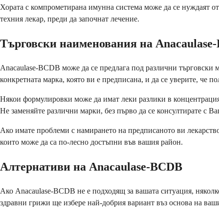
Хората с компрометирана имунна система може да се нуждаят от
техния лекар, преди да започнат лечение.
Търговски наименования на Anacaulase
Anacaulase-BCDB може да се предлага под различни търговски 
конкретната марка, която ви е предписана, и да се уверите, че п
Някои формулировки може да имат леки разлики в концентрацията
Не заменяйте различни марки, без първо да се консултирате с В
Ако имате проблеми с намирането на предписаното ви лекарство
които може да са по-лесно достъпни във вашия район.
Алтернативи на Anacaulase-BCDB
Ако Anacaulase-BCDB не е подходящ за вашата ситуация, няколко
здравни грижи ще избере най-добрия вариант въз основа на ваш