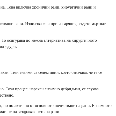
нена. Това включва хронични рани, хирургични рани и
вяващи рани. Използва се и при изгаряния, където мъртвата
н. То осигурява по-нежна алтернатива на хирургичното
роцедури.
ан. Тези ензими са селективни, което означава, че те се
дно. Този процес, наречен ензимно дебридман, се случва
ествено.
кан, но по-активно от основното почистване на рани. Ензимното
агане на заздравяването на рани.