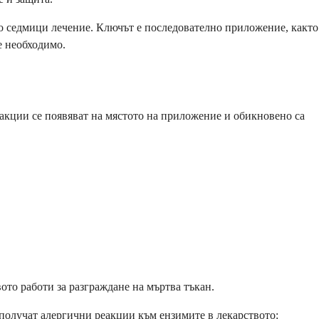
ко седмици лечение. Ключът е последователно приложение, както
е необходимо.
еакции се появяват на мястото на приложение и обикновено са
ото работи за разграждане на мъртва тъкан.
 получат алергични реакции към ензимите в лекарството: