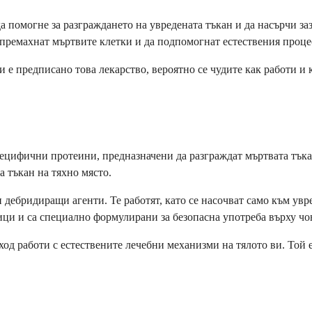
 помогне за разграждането на увредената тъкан и да насърчи за
 премахнат мъртвите клетки и да подпомогнат естествения процес
 е предписано това лекарство, вероятно се чудите как работи и к
.
ецифични протеини, предназначени да разграждат мъртвата тъка
а тъкан на тяхно място.
ебридиращи агенти. Те работят, като се насочват само към увред
ци и са специално формулирани за безопасна употреба върху чо
од работи с естествените лечебни механизми на тялото ви. Той е