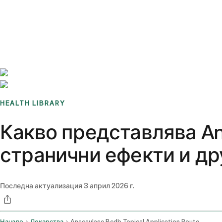
Benchmarks
Stories
FAQ
Sign up / Log in
HEALTH LIBRARY
Какво представлява An
странични ефекти и др
Последна актуализация
3 април 2026 г.
Начало
Лекарства
Anacaulase Bcdb Topical Application Route