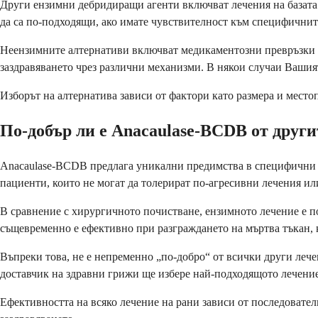
Други ензимни дебридиращи агенти включват лечения на базата н
да са по-подходящи, ако имате чувствителност към специфични
Неензимните алтернативи включват медикаментозни превръзки з
заздравяването чрез различни механизми. В някои случаи Вашия
Изборът на алтернатива зависи от фактори като размера и место
По-добър ли е Anacaulase-BCDB от други
Anacaulase-BCDB предлага уникални предимства в специфични си
пациенти, които не могат да толерират по-агресивни лечения ил
В сравнение с хирургичното почистване, ензимното лечение е п
същевременно е ефективно при разграждането на мъртва тъкан, к
Въпреки това, не е непременно „по-добро“ от всички други лече
доставчик на здравни грижи ще избере най-подходящото лечение
Ефективността на всяко лечение на рани зависи от последовател