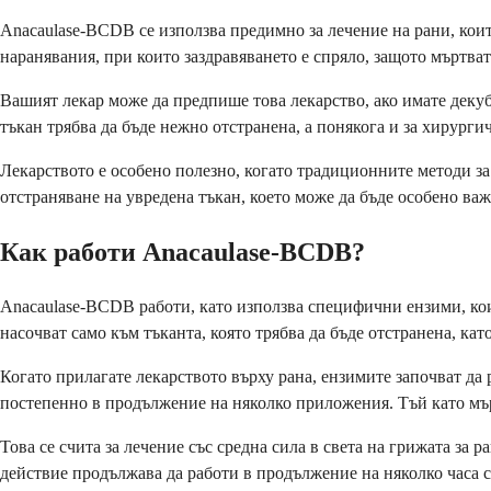
Anacaulase-BCDB се използва предимно за лечение на рани, коит
наранявания, при които заздравяването е спряло, защото мъртват
Вашият лекар може да предпише това лекарство, ако имате декуб
тъкан трябва да бъде нежно отстранена, а понякога и за хирурги
Лекарството е особено полезно, когато традиционните методи за
отстраняване на увредена тъкан, което може да бъде особено ва
Как работи Anacaulase-BCDB?
Anacaulase-BCDB работи, като използва специфични ензими, коит
насочват само към тъканта, която трябва да бъде отстранена, ка
Когато прилагате лекарството върху рана, ензимите започват да 
постепенно в продължение на няколко приложения. Тъй като мъртв
Това се счита за лечение със средна сила в света на грижата за
действие продължава да работи в продължение на няколко часа с