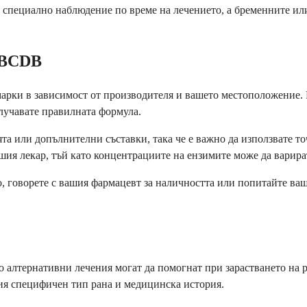
 специално наблюдение по време на лечението, а бременните или
-BCDB
марки в зависимост от производителя и вашето местоположение
олучавате правилната формула.
 или допълнителни съставки, така че е важно да използвате точ
ашия лекар, тъй като концентрациите на ензимите може да варира
, говорете с вашия фармацевт за наличността или попитайте ваш
 алтернативни лечения могат да помогнат при зарастването на р
ия специфичен тип рана и медицинска история.