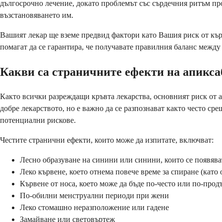
дългосрочно лечение, докато проблемът със сърдечния ритъм пр
възстановяването им.
Вашият лекар ще вземе предвид фактори като Вашия риск от кър
помагат да се гарантира, че получавате правилния баланс между
Какви са страничните ефекти на апикса
Както всички разреждащи кръвта лекарства, основният риск от 
добре лекарството, но е важно да се разпознават както често ср
потенциални рискове.
Честите странични ефекти, които може да изпитате, включват:
Лесно образуване на синини или синини, които се появяв
Леко кървене, което отнема повече време за спиране (като
Кървене от носа, което може да бъде по-често или по-про
По-обилни менструални периоди при жени
Леко стомашно неразположение или гадене
Замайване или световъртеж