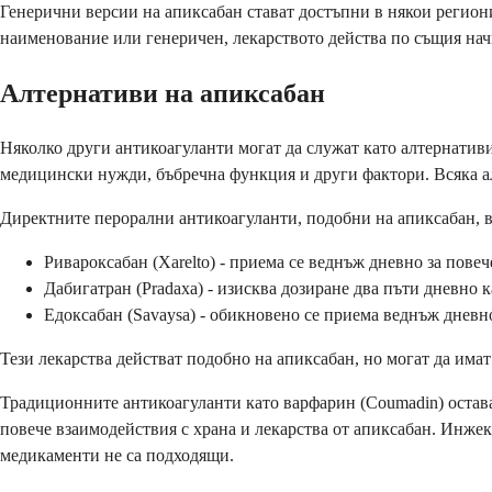
Генерични версии на апиксабан стават достъпни в някои региони
наименование или генеричен, лекарството действа по същия нач
Алтернативи на апиксабан
Няколко други антикоагуланти могат да служат като алтернативи
медицински нужди, бъбречна функция и други фактори. Всяка а
Директните перорални антикоагуланти, подобни на апиксабан, 
Ривароксабан (Xarelto) - приема се веднъж дневно за повеч
Дабигатран (Pradaxa) - изисква дозиране два пъти дневно 
Едоксабан (Savaysa) - обикновено се приема веднъж дневн
Тези лекарства действат подобно на апиксабан, но могат да им
Традиционните антикоагуланти като варфарин (Coumadin) остава
повече взаимодействия с храна и лекарства от апиксабан. Инже
медикаменти не са подходящи.