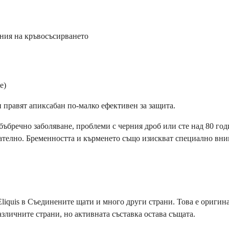
ния на кръвосъсирването
е)
и правят апиксабан по-малко ефективен за защита.
бъбречно заболяване, проблеми с черния дроб или сте над 80 го
телно. Бременността и кърменето също изискват специално внима
quis в Съединените щати и много други страни. Това е оригинална
зличните страни, но активната съставка остава същата.