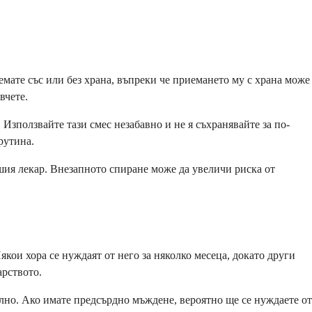
мате със или без храна, въпреки че приемането му с храна може
вчете.
 Използвайте тази смес незабавно и не я съхранявайте за по-
рутина.
ашия лекар. Внезапното спиране може да увеличи риска от
ои хора се нуждаят от него за няколко месеца, докато други
арството.
лно. Ако имате предсърдно мъждене, вероятно ще се нуждаете от