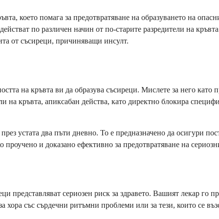
ръвта, което помага за предотвратяване на образуването на опас
действат по различен начин от по-старите разредители на кръвт
ита от съсиреци, причиняващи инсулт.
стта на кръвта ви да образува съсиреци. Мислете за него като п
ели на кръвта, апиксабан действа, като директно блокира специф
 през устата два пъти дневно. То е предназначено да осигури пос
ко проучено и доказано ефективно за предотвратяване на сериоз
ци представляват сериозен риск за здравето. Вашият лекар го пр
а хора със сърдечни ритъмни проблеми или за тези, които се въз