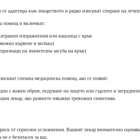
и се адаптира към лекарството и рядко изискват спиране на лечен
а помощ и включват:
 катранни изпражнения или кашлица с кръв
зможно кървене в мозъка)
признаци на значителна загуба на кръв)
изискват спешна медицинска помощ, ако се появят.
ии с кожен обрив, подуване на лицето или гърлото и затруднено
ашия лекар, ако развиете някакви тревожни симптоми.
 риск от сериозни усложнения. Вашият лекар внимателно оценяв
не е безопасен за вас.