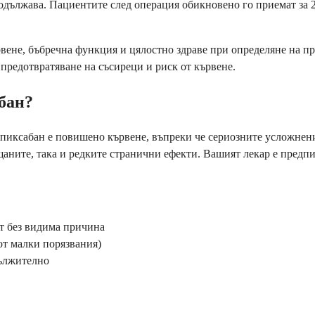
одължава. Пациентите след операция обикновено го приемат за 2
вене, бъбречна функция и цялостно здраве при определяне на п
 предотвратяване на съсиреци и риск от кървене.
бан?
апиксабан е повишено кървене, въпреки че сериозните усложнени
ещаните, така и редките странични ефекти. Вашият лекар е предп
ат без видима причина
 от малки порязвания)
дължително