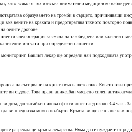
ват, като всяко от тях изисква внимателно медицинско наблюден
дотвратява образуването на тромби в сърцето, причиняващи инс
ци във вените на краката и предотвратява тяхното повторно поя
 на белите дробове
циенти след операция за смяна на тазобедрена или колянна став
пълнителни инсулти при определени пациенти
 и мониторинг. Вашият лекар ще определи най-подходящата употр
роцеса на съсирване на кръвта във вашето тяло. Когато този про
ите ви съдове. Това прави апиксабан умерено силен антикоагула
 ви доза, достигайки пикова ефективност след около 3-4 часа. За
 да ви предпазва много по-бързо. Кръвта ви ще се върне към нор
рите разреждащи кръвта лекарства. Няма да се нуждаете от редо