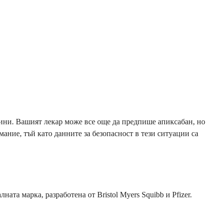
дини. Вашият лекар може все още да предпише апиксабан, но
ние, тъй като данните за безопасност в тези ситуации са
та марка, разработена от Bristol Myers Squibb и Pfizer.