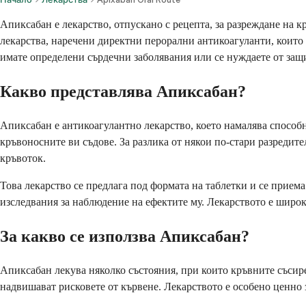
Апиксабан е лекарство, отпускано с рецепта, за разреждане на к
лекарства, наречени директни перорални антикоагуланти, които 
имате определени сърдечни заболявания или се нуждаете от защ
Какво представлява Апиксабан?
Апиксабан е антикоагулантно лекарство, което намалява способно
кръвоносните ви съдове. За разлика от някои по-стари разредит
кръвоток.
Това лекарство се предлага под формата на таблетки и се приема
изследвания за наблюдение на ефектите му. Лекарството е широ
За какво се използва Апиксабан?
Апиксабан лекува няколко състояния, при които кръвните съсире
надвишават рисковете от кървене. Лекарството е особено ценно з