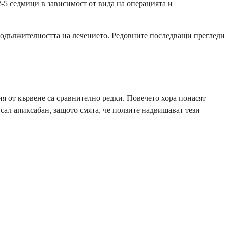
-5 седмици в зависимост от вида на операцията и
родължителността на лечението. Редовните последващи прегледи
я от кървене са сравнително редки. Повечето хора понасят
исал апиксабан, защото смята, че ползите надвишават тези