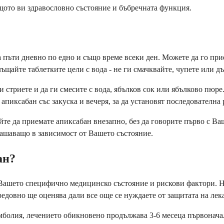
бщото ви здравословно състояние и бъбречната функция.
пъти дневно по едно и също време всеки ден. Можете да го прие
щайте таблетките цели с вода - не ги смачквайте, чупете или дъ
 стриете и да ги смесите с вода, ябълков сок или ябълково пюре.
апиксабан със закуска и вечеря, за да установят последователна 
айте да приемате апиксабан внезапно, без да говорите първо с В
рашаващо в зависимост от Вашето състояние.
ан?
Вашето специфично медицинско състояние и рискови фактори. Няк
едовно ще оценява дали все още се нуждаете от защитата на лек
мболия, лечението обикновено продължава 3-6 месеца първонача