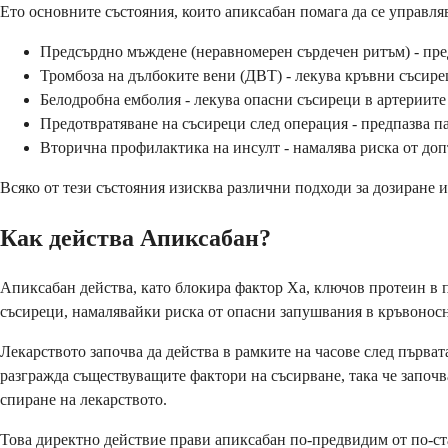
Ето основните състояния, които апиксабан помага да се управля
Предсърдно мъждене (неравномерен сърдечен ритъм) - пре
Тромбоза на дълбоките вени (ДВТ) - лекува кръвни съсире
Белодробна емболия - лекува опасни съсиреци в артериите
Предотвратяване на съсиреци след операция - предпазва па
Вторична профилактика на инсулт - намалява риска от до
Всяко от тези състояния изисква различни подходи за дозиране
Как действа Апиксабан?
Апиксабан действа, като блокира фактор Xa, ключов протеин в п
съсиреци, намалявайки риска от опасни запушвания в кръвоносн
Лекарството започва да действа в рамките на часове след първата
разгражда съществуващите фактори на съсирване, така че започва
спиране на лекарството.
Това директно действие прави апиксабан по-предвидим от по-ста