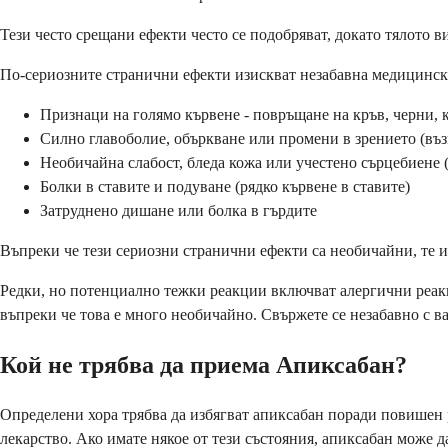
Тези често срещани ефекти често се подобряват, докато тялото в
По-сериозните странични ефекти изискват незабавна медицинск
Признаци на голямо кървене - повръщане на кръв, черни,
Силно главоболие, объркване или промени в зрението (въ
Необичайна слабост, бледа кожа или учестено сърцебиене (
Болки в ставите и подуване (рядко кървене в ставите)
Затруднено дишане или болка в гърдите
Въпреки че тези сериозни странични ефекти са необичайни, те 
Редки, но потенциално тежки реакции включват алергични реакц
въпреки че това е много необичайно. Свържете се незабавно с в
Кой не трябва да приема Апиксабан?
Определени хора трябва да избягват апиксабан поради повишен
лекарство. Ако имате някое от тези състояния, апиксабан може да 