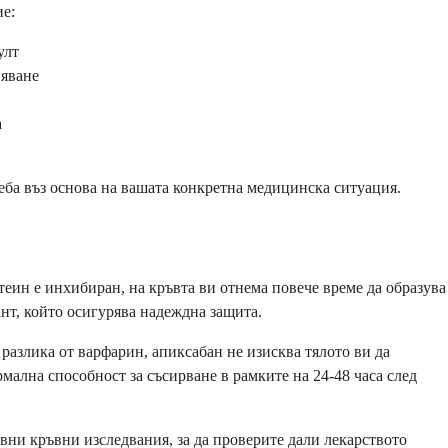
ие:
улт
вяване
а
еба въз основа на вашата конкретна медицинска ситуация.
теин е инхибиран, на кръвта ви отнема повече време да образува
нт, който осигурява надеждна защита.
 разлика от варфарин, апиксабан не изисква тялото ви да
мална способност за съсирване в рамките на 24-48 часа след
вни кръвни изследвания, за да проверите дали лекарството