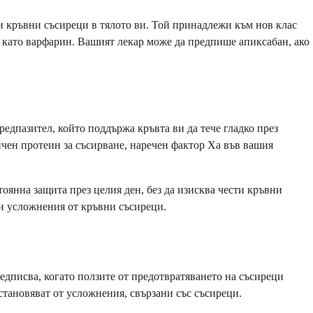
ни кръвни съсиреци в тялото ви. Той принадлежи към нов клас
а като варфарин. Вашият лекар може да предпише апиксабан, ако
редпазител, който поддържа кръвта ви да тече гладко през
ичен протеин за съсирване, наречен фактор Xa във вашия
тоянна защита през целия ден, без да изисква чести кръвни
ни усложнения от кръвни съсиреци.
едписва, когато ползите от предотвратяването на съсиреци
становяват от усложнения, свързани със съсиреци.