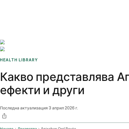
Benchmarks
Stories
FAQ
Sign up / Log in
HEALTH LIBRARY
Какво представлява Ап
ефекти и други
Последна актуализация
3 април 2026 г.
Начало
Лекарства
Apixaban Oral Route