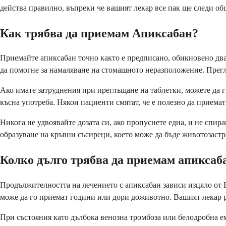
действа правилно, въпреки че вашият лекар все пак ще следи о
Как трябва да приемам Апиксабан?
Приемайте апиксабан точно както е предписано, обикновено два 
да помогне за намаляване на стомашното неразположение. Преглъ
Ако имате затруднения при преглъщане на таблетки, можете да ги
късна употреба. Някои пациенти смятат, че е полезно да приемат 
Никога не удвоявайте дозата си, ако пропуснете една, и не спир
образуване на кръвни съсиреци, което може да бъде животозаст
Колко дълго трябва да приемам апиксаб
Продължителността на лечението с апиксабан зависи изцяло от 
може да го приемат години или дори доживотно. Вашият лекар р
При състояния като дълбока венозна тромбоза или белодробна е