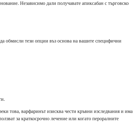
менование. Независимо дали получавате апиксабан с търговско
е да обмисли тези опции въз основа на вашите специфични
ти.
реки това, варфаринът изисква чести кръвни изследвания и има
ползват за краткосрочно лечение или когато пероралните