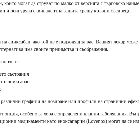
, които могат да струват по-малко от версията с търговско наи
ин и осигурява еквивалентна защита срещу кръвни съсиреци.
 на апиксабан, ако той не е подходящ за вас. Вашият лекар мож
лтернатива има своите предимства и съображения.
включват:
ето състояния
като апиксабан
о
ат различни графици на дозиране или профили на странични ефек
т опция, особено за хора с определени клапни заболявания. Въп
кционни медикаменти като еноксапарин (Lovenox) могат да се из