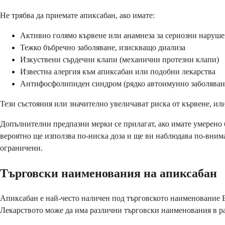
Не трябва да приемате апиксабан, ако имате:
Активно голямо кървене или анамнеза за сериозни наруше
Тежко бъбречно заболяване, изискващо диализа
Изкуствени сърдечни клапи (механични протезни клапи)
Известна алергия към апиксабан или подобни лекарства
Антифосфолипиден синдром (рядко автоимунно заболяван
Тези състояния или значително увеличават риска от кървене, ил
Допълнителни предпазни мерки се прилагат, ако имате умерено 
вероятно ще използва по-ниска доза и ще ви наблюдава по-внима
ограничени.
Търговски наименования на апиксабан
Апиксабан е най-често наличен под търговското наименование Eli
Лекарството може да има различни търговски наименования в ра