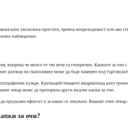
яния като увеличена простата, чревна непроходимост или ако ст
циално наблюдение.
я, въпреки че много от тях вече са генерични. Капките за очи с 
ият разтвор на скополамин може да бъде намерен под търговскот
е специфични нужди. Краткодействащите мидриатици като тропик
ашият лекар може да препоръча други видове капки за очи.
 да продължи ефектът и за какво се лекувате. Вашият очен лекар
капки за очи?