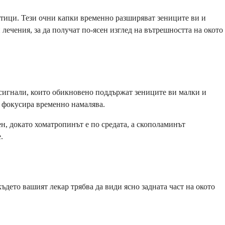
тици. Тези очни капки временно разширяват зениците ви и
лечения, за да получат по-ясен изглед на вътрешността на окото
 сигнали, които обикновено поддържат зениците ви малки и
а фокусира временно намалява.
н, докато хоматропинът е по средата, а скополаминът
.
ъдето вашият лекар трябва да види ясно задната част на окото