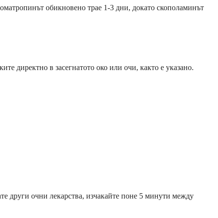
Хоматропинът обикновено трае 1-3 дни, докато скополаминът
ите директно в засегнатото око или очи, както е указано.
вате други очни лекарства, изчакайте поне 5 минути между