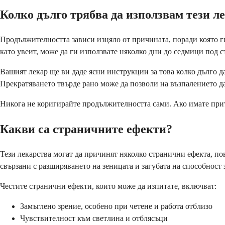
Колко дълго трябва да използвам тези л
Продължителността зависи изцяло от причината, поради която ги
като увеит, може да ги използвате няколко дни до седмици под 
Вашият лекар ще ви даде ясни инструкции за това колко дълго д
Прекратяването твърде рано може да позволи на възпалението да
Никога не коригирайте продължителността сами. Ако имате прите
Какви са страничните ефекти?
Тези лекарства могат да причинят няколко странични ефекта, по
свързани с разширяването на зеницата и загубата на способност 
Честите странични ефекти, които може да изпитате, включват:
Замъглено зрение, особено при четене и работа отблизо
Чувствителност към светлина и отблясъци