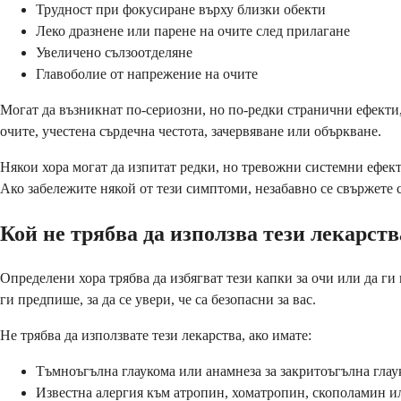
Трудност при фокусиране върху близки обекти
Леко дразнене или парене на очите след прилагане
Увеличено сълзоотделяне
Главоболие от напрежение на очите
Могат да възникнат по-сериозни, но по-редки странични ефекти
очите, учестена сърдечна честота, зачервяване или объркване.
Някои хора могат да изпитат редки, но тревожни системни ефект
Ако забележите някой от тези симптоми, незабавно се свържете 
Кой не трябва да използва тези лекарств
Определени хора трябва да избягват тези капки за очи или да 
ги предпише, за да се увери, че са безопасни за вас.
Не трябва да използвате тези лекарства, ако имате:
Тъмноъгълна глаукома или анамнеза за закритоъгълна глау
Известна алергия към атропин, хоматропин, скополамин и