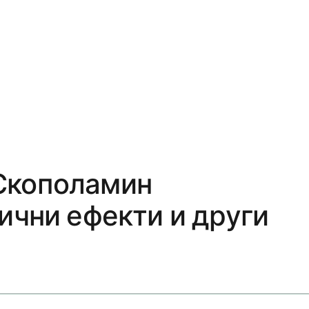
Скополамин
ични ефекти и други