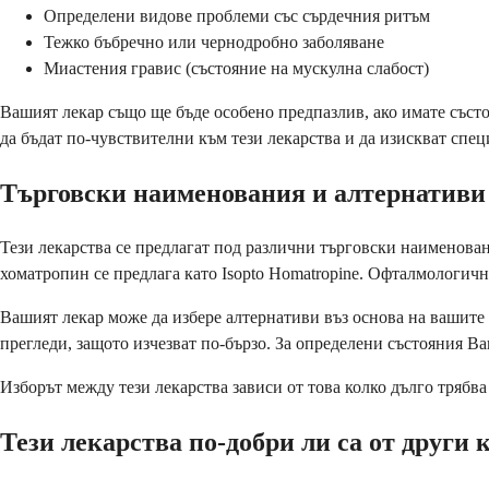
Определени видове проблеми със сърдечния ритъм
Тежко бъбречно или чернодробно заболяване
Миастения гравис (състояние на мускулна слабост)
Вашият лекар също ще бъде особено предпазлив, ако имате състо
да бъдат по-чувствителни към тези лекарства и да изискват спе
Търговски наименования и алтернативи
Тези лекарства се предлагат под различни търговски наименовани
хоматропин се предлага като Isopto Homatropine. Офталмологичн
Вашият лекар може да избере алтернативи въз основа на вашит
прегледи, защото изчезват по-бързо. За определени състояния В
Изборът между тези лекарства зависи от това колко дълго трябва
Тези лекарства по-добри ли са от други 