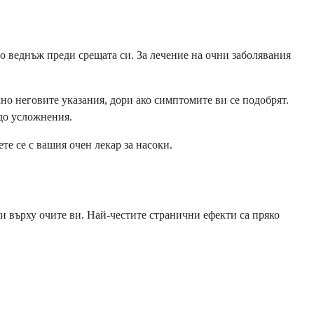
о веднъж преди срещата си. За лечение на очни заболявания
но неговите указания, дори ако симптомите ви се подобрят.
 до усложнения.
е се с вашия очен лекар за насоки.
и върху очите ви. Най-честите странични ефекти са пряко