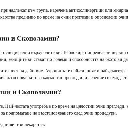
 принадлежат към група, наречена антихолинергици или мидриа
екарства предимно по време на очни прегледи и определени очни 
пин и Скополамин?
тват специфично върху очите ви. Те блокират определени нервни
ани, зениците ви стават по-големи и способността на окото ви д
ителност на действие. Атропинът е най-силният и най-дълготрае
я въз основа на това какъв тип преглед или лечение се нуждаете
опин и Скополамин?
е. Най-честата употреба е по време на цялостни очни прегледи, к
и за подпомагане на възстановяването след очни процедури.
едпише тези лекарства: