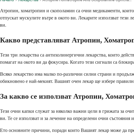
Атропин, хоматропин и скополамин са очни медикаменти, които
отпускат мускулите вътре в окото ви. Лекарите използват тези л
ви.
Какво представляват Атропин, Хоматро
Тези три лекарства са антихолинергични лекарства, които дейс
помагат на окото ви да фокусира. Когато тези сигнали са блокир
Всяко лекарство има малко по-различни силни страни и продълж
обикновено е най-мекият. Вашият очен лекар ще избере правилни
За какво се използват Атропин, Хоматр
Тези очни капки служат за няколко важни цели в грижата за очит
ви. Те се използват и за лечение на определени очни състояния 
Ето основните причини, поради които Вашият лекар може да пр