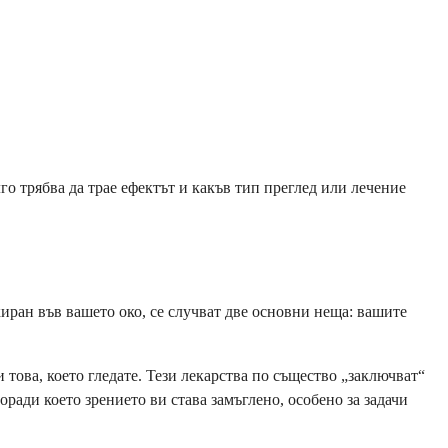
го трябва да трае ефектът и какъв тип преглед или лечение
иран във вашето око, се случват две основни неща: вашите
 това, което гледате. Тези лекарства по същество „заключват“
ради което зрението ви става замъглено, особено за задачи