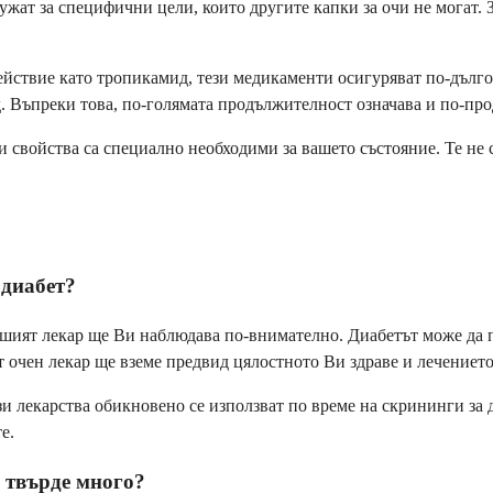
лужат за специфични цели, които другите капки за очи не могат.
действие като тропикамид, тези медикаменти осигуряват по-дълг
. Въпреки това, по-голямата продължителност означава и по-пр
 свойства са специално необходими за вашето състояние. Те не с
 диабет?
 Вашият лекар ще Ви наблюдава по-внимателно. Диабетът може да 
очен лекар ще вземе предвид цялостното Ви здраве и лечението 
ези лекарства обикновено се използват по време на скрининги за
е.
 твърде много?