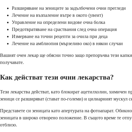
Разширяване на зениците за задълбочени очни прегледи
Лечение на възпаление вътре в окото (увеит)
Управление на определени видове очна болка
Предотвратяване на сраствания след очна операция
Измерване на точни рецепти за очила при деца
Лечение на амблиопия (мързеливо око) в някои случаи
Вашият очен лекар ще обясни точно защо препоръчва тези капки 
получавате.
Как действат тези очни лекарства?
Тези лекарства действат, като блокират ацетилхолин, химичен п
зеници се разширяват (стават по-големи) и цилиарният мускул се
Представете си зеницата като апертурата на фотоапарат. Обикнов
зеницата в широко отворено положение. В същото време те отпус
отблизо.