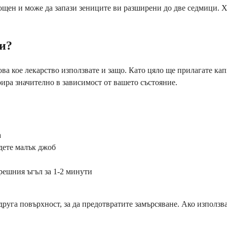
мощен и може да запази зениците ви разширени до две седмици. 
ки?
а кое лекарство използвате и защо. Като цяло ще прилагате капк
рира значително в зависимост от вашето състояние.
а
адете малък джоб
решния ъгъл за 1-2 минути
 друга повърхност, за да предотвратите замърсяване. Ако използ