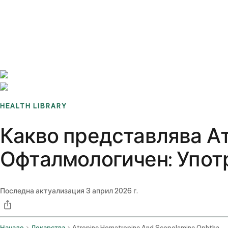
Benchmarks
Stories
FAQ
Sign up / Log in
HEALTH LIBRARY
Какво представлява А
Офталмологичен: Употр
Последна актуализация
3 април 2026 г.
Начало
Лекарства
Atropine Homatropine And Scopolamine Ophthalmic Route