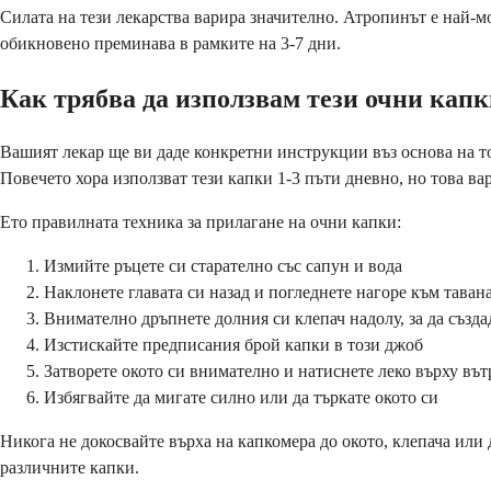
Силата на тези лекарства варира значително. Атропинът е най-
обикновено преминава в рамките на 3-7 дни.
Как трябва да използвам тези очни кап
Вашият лекар ще ви даде конкретни инструкции въз основа на тов
Повечето хора използват тези капки 1-3 пъти дневно, но това ва
Ето правилната техника за прилагане на очни капки:
Измийте ръцете си старателно със сапун и вода
Наклонете главата си назад и погледнете нагоре към таван
Внимателно дръпнете долния си клепач надолу, за да създ
Изстискайте предписания брой капки в този джоб
Затворете окото си внимателно и натиснете леко върху вът
Избягвайте да мигате силно или да търкате окото си
Никога не докосвайте върха на капкомера до окото, клепача или
различните капки.