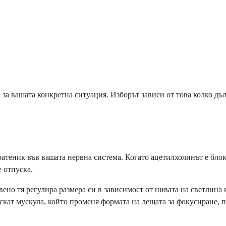
за вашата конкретна ситуация. Изборът зависи от това колко дъл
ратеник във вашата нервна система. Когато ацетилхолинът е блок
 отпуска.
ено тя регулира размера си в зависимост от нивата на светлина и
кат мускула, който променя формата на лещата за фокусиране, по