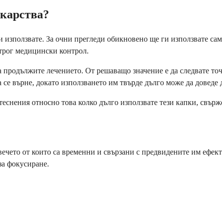
екарства?
 използвате. За очни прегледи обикновено ще ги използвате сам
строг медицински контрол.
а продължите лечението. От решаващо значение е да следвате точ
 се върне, докато използването им твърде дълго може да доведе
снения относно това колко дълго използвате тези капки, свържет
вечето от които са временни и свързани с предвидените им ефект
за фокусиране.