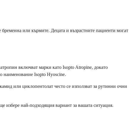
е бременна или кърмите. Децата и възрастните пациенти могат
атропин включват марки като Isopto Atropine, докато
о наименование Isopto Hyoscine.
амид или циклопентолат често се използват за рутинни очни
 ще избере най-подходящия вариант за вашата ситуация.