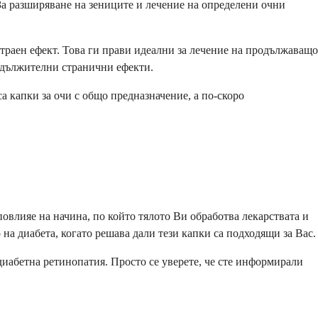
 За разширяване на зениците и лечение на определени очни
отраен ефект. Това ги прави идеални за лечение на продължаващо
одължителни странични ефекти.
а капки за очи с общо предназначение, а по-скоро
повлияе на начина, по който тялото Ви обработва лекарствата и
на диабета, когато решава дали тези капки са подходящи за Вас.
 диабетна ретинопатия. Просто се уверете, че сте информирали