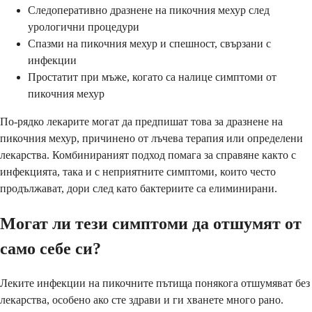
Следоперативно дразнене на пикочния мехур след
урологични процедури
Спазми на пикочния мехур и спешност, свързани с
инфекции
Простатит при мъже, когато са налице симптоми от
пикочния мехур
По-рядко лекарите могат да предпишат това за дразнене на
пикочния мехур, причинено от лъчева терапия или определени
лекарства. Комбинираният подход помага за справяне както с
инфекцията, така и с неприятните симптоми, които често
продължават, дори след като бактериите са елиминирани.
Могат ли тези симптоми да отшумят от
само себе си?
Леките инфекции на пикочните пътища понякога отшумяват без
лекарства, особено ако сте здрави и ги хванете много рано.