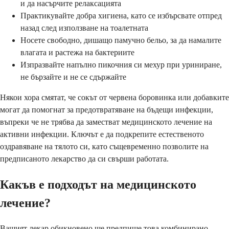
и да насърчите релаксацията
Практикувайте добра хигиена, като се избърсвате отпред
назад след използване на тоалетната
Носете свободно, дишащо памучно бельо, за да намалите
влагата и растежа на бактериите
Изпразвайте напълно пикочния си мехур при уриниране,
не бързайте и не се сдържайте
Някои хора смятат, че сокът от червена боровинка или добавките
могат да помогнат за предотвратяване на бъдещи инфекции,
въпреки че не трябва да заместват медицинското лечение на
активни инфекции. Ключът е да подкрепите естественото
оздравяване на тялото си, като същевременно позволите на
предписаното лекарство да си свърши работата.
Какъв е подходът на медицинското
лечение?
Вашият лекар обикновено ще предпише това комбинирано