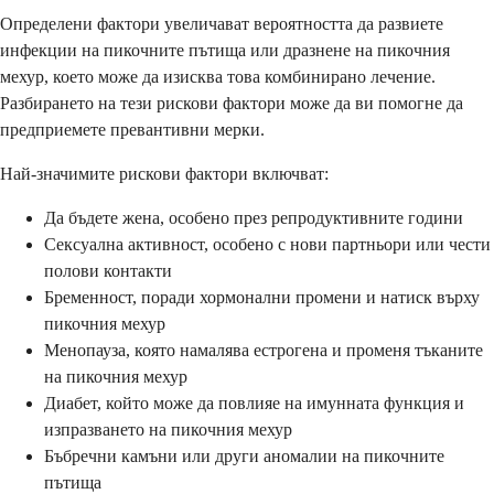
Определени фактори увеличават вероятността да развиете
инфекции на пикочните пътища или дразнене на пикочния
мехур, което може да изисква това комбинирано лечение.
Разбирането на тези рискови фактори може да ви помогне да
предприемете превантивни мерки.
Най-значимите рискови фактори включват:
Да бъдете жена, особено през репродуктивните години
Сексуална активност, особено с нови партньори или чести
полови контакти
Бременност, поради хормонални промени и натиск върху
пикочния мехур
Менопауза, която намалява естрогена и променя тъканите
на пикочния мехур
Диабет, който може да повлияе на имунната функция и
изпразването на пикочния мехур
Бъбречни камъни или други аномалии на пикочните
пътища