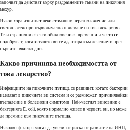
започват да действат върху раздразнените тъкани на пикочния
мехур.
Някои хора изпитват леко стомашно неразположение или
световъртеж при първоначално приемане на това лекарство.
Тези странични ефекти обикновено са временни и често се
подобряват, когато тялото ви се адаптира към лечението през
първите няколко дни.
Какво причинява необходимостта от
това лекарство?
Инфекциите на пикочните пътища се развиват, когато бактерии
навлязат в пикочната ви система и се размножат, причинявайки
възпаление и болезнени симптоми. Най-честият виновник е
бактерията E. coli, която нормално живее в червата ви, но може
да премине към пикочните пътища.
Няколко фактора могат да увеличат риска от развитие на ИНП,