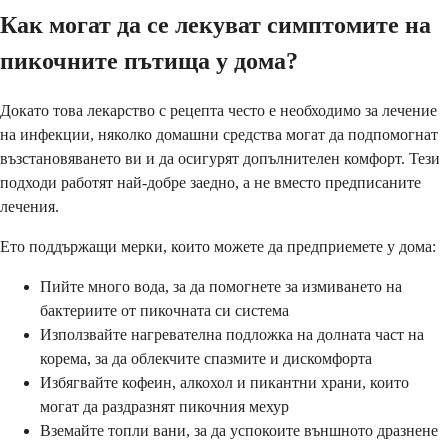
Как могат да се лекуват симптомите на
пикочните пътища у дома?
Докато това лекарство с рецепта често е необходимо за лечение
на инфекции, няколко домашни средства могат да подпомогнат
възстановяването ви и да осигурят допълнителен комфорт. Тези
подходи работят най-добре заедно, а не вместо предписаните
лечения.
Ето поддържащи мерки, които можете да предприемете у дома:
Пийте много вода, за да помогнете за измиването на
бактериите от пикочната си система
Използвайте нагревателна подложка на долната част на
корема, за да облекчите спазмите и дискомфорта
Избягвайте кофеин, алкохол и пикантни храни, които
могат да раздразнят пикочния мехур
Вземайте топли вани, за да успокоите външното дразнене