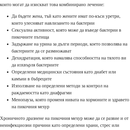
които могат да изискват това комбинирано лечение:
Да бъдете жена, тъй като жените имат по-къси уретри,
които улесняват навлизането на бактерии
Сексуална активност, която може да въведе бактерии в
пикочните пътища
Задържане на урина за дълги периоди, което позволява на
бактериите да се размножават
Дехидратация, която намалява способността на тялото ви
да изхвърля бактериите
Определени медицински състояния като диабет или
камъни в бъбреците
Използване на определени методи за контрол на
раждаемостта като диафрагми
Менопауза, която променя нивата на хормоните и здравето
на пикочния мехур
Хроничното дразнене на пикочния мехур може да се развие и от
неинфекциозни причини като определени храни, стрес или