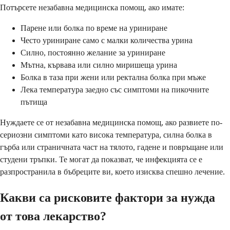
Потърсете незабавна медицинска помощ, ако имате:
Парене или болка по време на уриниране
Често уриниране само с малки количества урина
Силно, постоянно желание за уриниране
Мътна, кървава или силно миришеща урина
Болка в таза при жени или ректална болка при мъже
Лека температура заедно със симптоми на пикочните
пътища
Нуждаете се от незабавна медицинска помощ, ако развиете по-
сериозни симптоми като висока температура, силна болка в
гърба или страничната част на тялото, гадене и повръщане или
студени тръпки. Те могат да показват, че инфекцията се е
разпространила в бъбреците ви, което изисква спешно лечение.
Какви са рисковите фактори за нужда
от това лекарство?