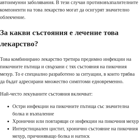
автоимунни заболявания. В тези случаи противовъзпалителните
компоненти на това лекарство могат да осигурят значително
облекчение.
За какви състояния е лечение това
лекарство?
Това комбинирано лекарство третира предимно инфекции на
пикочните пътища и свързани с тях състояния на пикочния
мехур. То е специално разработено за ситуации, в които трябва
да бъдат адресирани множество симптоми едновременно.
Най-често лекуваните състояния включват:
Остри инфекции на пикочните пътища със значителна
болка и възпаление
Хронични или повтарящи се инфекции на пикочния мехур
Интерстициален цистит, хронично състояние на пикочния
мехур, причиняващо болка и натиск