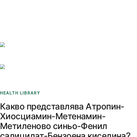
Benchmarks
Stories
FAQ
Sign up / Log in
HEALTH LIBRARY
Какво представлява Атропин-
Хиосциамин-Метенамин-
Метиленово синьо-Фенил
салицилат-Бензоена киселина?