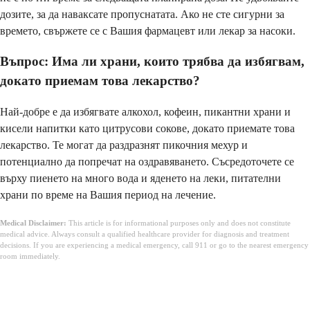
дозите, за да наваксате пропуснатата. Ако не сте сигурни за
времето, свържете се с Вашия фармацевт или лекар за насоки.
Въпрос: Има ли храни, които трябва да избягвам,
докато приемам това лекарство?
Най-добре е да избягвате алкохол, кофеин, пикантни храни и
кисели напитки като цитрусови сокове, докато приемате това
лекарство. Те могат да раздразнят пикочния мехур и
потенциално да попречат на оздравяването. Съсредоточете се
върху пиенето на много вода и яденето на леки, питателни
храни по време на Вашия период на лечение.
Medical Disclaimer:
This article is for informational purposes only and does not constitute
medical advice. Always consult a qualified healthcare provider for diagnosis and treatment
decisions. If you are experiencing a medical emergency, call 911 or go to the nearest emergency
room immediately.