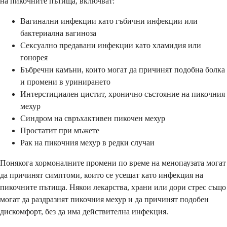
на пикочните пътища, включват:
Вагинални инфекции като гъбични инфекции или
бактериална вагиноза
Сексуално предавани инфекции като хламидия или
гонорея
Бъбречни камъни, които могат да причинят подобна болка
и промени в уринирането
Интерстициален цистит, хронично състояние на пикочния
мехур
Синдром на свръхактивен пикочен мехур
Простатит при мъжете
Рак на пикочния мехур в редки случаи
Понякога хормоналните промени по време на менопаузата могат
да причинят симптоми, които се усещат като инфекция на
пикочните пътища. Някои лекарства, храни или дори стрес също
могат да раздразнят пикочния мехур и да причинят подобен
дискомфорт, без да има действителна инфекция.