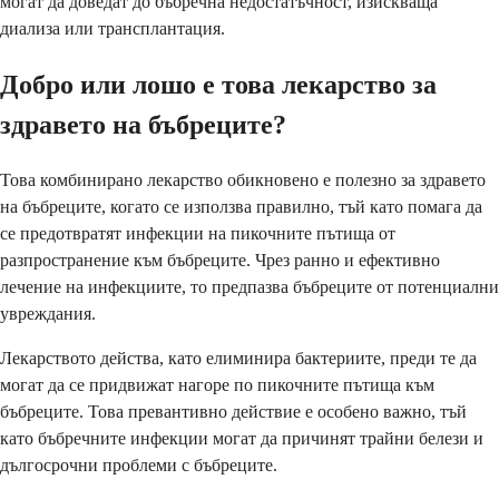
могат да доведат до бъбречна недостатъчност, изискваща
диализа или трансплантация.
Добро или лошо е това лекарство за
здравето на бъбреците?
Това комбинирано лекарство обикновено е полезно за здравето
на бъбреците, когато се използва правилно, тъй като помага да
се предотвратят инфекции на пикочните пътища от
разпространение към бъбреците. Чрез ранно и ефективно
лечение на инфекциите, то предпазва бъбреците от потенциални
увреждания.
Лекарството действа, като елиминира бактериите, преди те да
могат да се придвижат нагоре по пикочните пътища към
бъбреците. Това превантивно действие е особено важно, тъй
като бъбречните инфекции могат да причинят трайни белези и
дългосрочни проблеми с бъбреците.