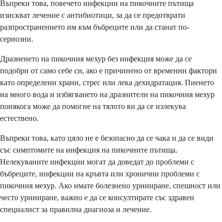
Въпреки това, повечето инфекции на пикочните пътища
изискват лечение с антибиотици, за да се предотврати
разпространението им към бъбреците или да станат по-
сериозни.
Дразненето на пикочния мехур без инфекция може да се
подобри от само себе си, ако е причинено от временни фактори
като определени храни, стрес или лека дехидратация. Пиенето
на много вода и избягването на дразнители на пикочния мехур
понякога може да помогне на тялото ви да се излекува
естествено.
Въпреки това, като цяло не е безопасно да се чака и да се види
със симптомите на инфекция на пикочните пътища.
Нелекуваните инфекции могат да доведат до проблеми с
бъбреците, инфекции на кръвта или хронични проблеми с
пикочния мехур. Ако имате болезнено уриниране, спешност или
често уриниране, важно е да се консултирате със здравен
специалист за правилна диагноза и лечение.