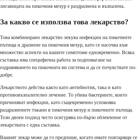
лигавицата на пикочния мехур е раздразнена и възпалена.
За какво се използва това лекарство?
Това комбинирано лекарство лекува инфекции на пикочните
пътища и дразнене на пикочния мехур, като се насочва към
множество аспекти на вашите симптоми едновременно. Всяка
съставка има специфична работа за подпомагане на
оздравяването на пикочната ви система и да се почувствате по-
добре.
Лекарството действа както като антибиотик, така и като
противовъзпалително лечение. То убива бактериите, които
причиняват инфекции, като същевременно успокоява
раздразнените тъкани в пикочния мехур и пикочните пътища.
Този двоен подход често осигурява по-бързо облекчение от
лекарствата с една съставка.
Вашият лекар може да го предпише, когато имате повтарящи се