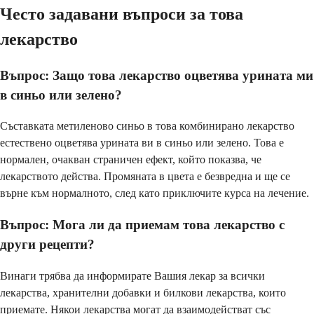
Често задавани въпроси за това
лекарство
Въпрос: Защо това лекарство оцветява урината ми
в синьо или зелено?
Съставката метиленово синьо в това комбинирано лекарство
естествено оцветява урината ви в синьо или зелено. Това е
нормален, очакван страничен ефект, който показва, че
лекарството действа. Промяната в цвета е безвредна и ще се
върне към нормалното, след като приключите курса на лечение.
Въпрос: Мога ли да приемам това лекарство с
други рецепти?
Винаги трябва да информирате Вашия лекар за всички
лекарства, хранителни добавки и билкови лекарства, които
приемате. Някои лекарства могат да взаимодействат със