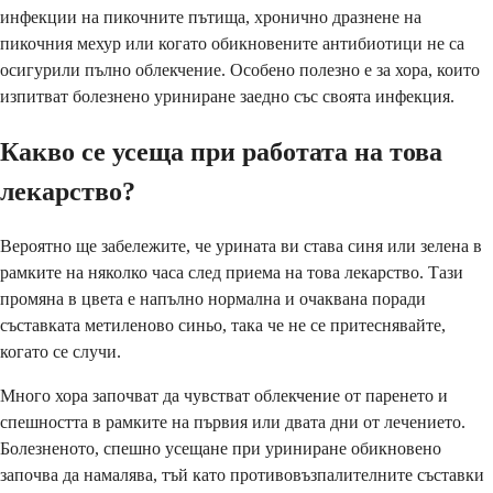
инфекции на пикочните пътища, хронично дразнене на
пикочния мехур или когато обикновените антибиотици не са
осигурили пълно облекчение. Особено полезно е за хора, които
изпитват болезнено уриниране заедно със своята инфекция.
Какво се усеща при работата на това
лекарство?
Вероятно ще забележите, че урината ви става синя или зелена в
рамките на няколко часа след приема на това лекарство. Тази
промяна в цвета е напълно нормална и очаквана поради
съставката метиленово синьо, така че не се притеснявайте,
когато се случи.
Много хора започват да чувстват облекчение от паренето и
спешността в рамките на първия или двата дни от лечението.
Болезненото, спешно усещане при уриниране обикновено
започва да намалява, тъй като противовъзпалителните съставки