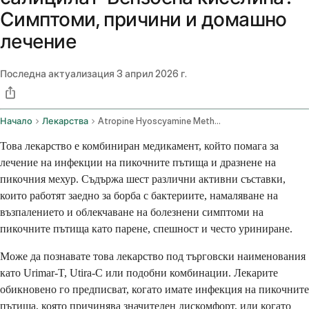
Симптоми, причини и домашно
лечение
Последна актуализация
3 април 2026 г.
Начало
Лекарства
Atropine Hyoscyamine Methenamine Methylene Blue Phenyl Salicylate And Benzoic Acid Oral Route
Това лекарство е комбиниран медикамент, който помага за
лечение на инфекции на пикочните пътища и дразнене на
пикочния мехур. Съдържа шест различни активни съставки,
които работят заедно за борба с бактериите, намаляване на
възпалението и облекчаване на болезнени симптоми на
пикочните пътища като парене, спешност и често уриниране.
Може да познавате това лекарство под търговски наименования
като Urimar-T, Utira-C или подобни комбинации. Лекарите
обикновено го предписват, когато имате инфекция на пикочните
пътища, която причинява значителен дискомфорт, или когато