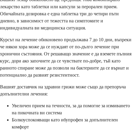
лекарство като таблетки или капсули за перорален прием.
Обичайната дозировка е една таблетка три до четири пъти
дневно, в зависимост от тежестта на симптомите и
индивидуалната ви медицинска ситуация.
Курсът на лечение обикновено продължава 7 до 10 дни, въпреки
че някои хора може да се нуждаят от по-дълго лечение при
хронични състояния. От решаващо значение е да вземете пълния
курс, дори ако започнете да се чувствате по-добре, тъй като
ранното спиране може да позволи на бактериите да се върнат и
потенциално да развият резистентност.
Вашият доставчик на здравни грижи може също да препоръча
допълнителни лечения:
Увеличен прием на течности, за да помогне за измиването
на пикочната ви система
Болкоуспокояващи като ибупрофен за допълнителен
комфорт