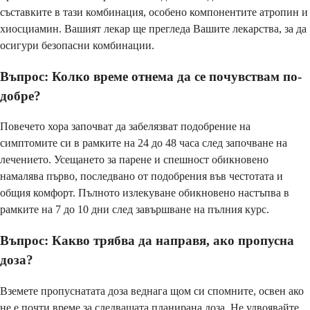
съставките в тази комбинация, особено компонентите атропин и
хиосциамин. Вашият лекар ще прегледа Вашите лекарства, за да
осигури безопасни комбинации.
Въпрос: Колко време отнема да се почувствам по-
добре?
Повечето хора започват да забелязват подобрение на
симптомите си в рамките на 24 до 48 часа след започване на
лечението. Усещането за парене и спешност обикновено
намалява първо, последвано от подобрения във честотата и
общия комфорт. Пълното излекуване обикновено настъпва в
рамките на 7 до 10 дни след завършване на пълния курс.
Въпрос: Какво трябва да направя, ако пропусна
доза?
Вземете пропуснатата доза веднага щом си спомните, освен ако
не е почти време за следващата планирана доза. Не удвоявайте