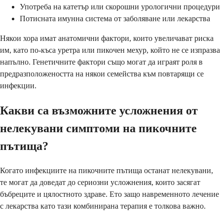
Употреба на катетър или скорошни урологични процедури
Потисната имунна система от заболяване или лекарства
Някои хора имат анатомични фактори, които увеличават риска
им, като по-къса уретра или пикочен мехур, който не се изпразва
напълно. Генетичните фактори също могат да играят роля в
предразположеността на някои семейства към повтарящи се
инфекции.
Какви са възможните усложнения от
нелекувани симптоми на пикочните
пътища?
Когато инфекциите на пикочните пътища останат нелекувани,
те могат да доведат до сериозни усложнения, които засягат
бъбреците и цялостното здраве. Ето защо навременното лечение
с лекарства като тази комбинирана терапия е толкова важно.