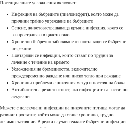
Потенциалните усложнения включват:
Инфекция на бъбреците (пиелонефрит), която може да
причини трайно увреждане на бъбреците
Сепсис, животозастрашаваща кръвна инфекция, която се
разпространява в цялото тяло
Хронично бъбречно заболяване от повтарящи се бъбречни
инфекции
Повтарящи се инфекции, които стават по-трудни за
лечение с течение на времето
Усложнения на бременността, включително
преждевременно раждане или ниско тегло при раждане
Хронични проблеми с пикочния мехур и постоянна болка
Антибиотична резистентност, ако инфекциите са частично
лекувани
Мъжете с нелекувани инфекции на пикочните пътища могат да
развият простатит, който може да стане хронично, трудно
лечимо състояние. В редки случаи тежките бъбречни инфекции