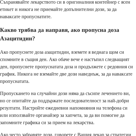
Съхранявайте лекарството си в оригиналния контейнер с ясен
етикет и никога не приемайте допълнителни дози, за да
наваксате пропуснатите.
Какво трябва да направя, ако пропусна доза
Азацитидин?
Ако пропуснете доза азацитидин, вземете я веднага щом си
спомните в същия ден. Ако обаче вече е настъпил следващият
ден, пропуснете пропуснатата доза и продължете с редовния си
график. Никога не вземайте две дози наведнъж, за да наваксате
пропуснатата.
Пропускането на случайни дози няма да съсипе лечението ви,
но се опитайте да поддържате последователност за най-добри
резултати. Настройте ежедневни напомняния на телефона си
или използвайте органайзер за хапчета, за да ви помогне да
запомните графика си за прием на лекарства.
Ако често забравяте дози, говорете с Вашия лекар за стратегии