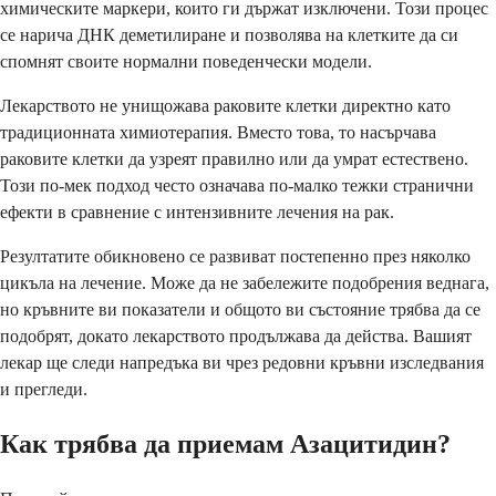
химическите маркери, които ги държат изключени. Този процес
се нарича ДНК деметилиране и позволява на клетките да си
спомнят своите нормални поведенчески модели.
Лекарството не унищожава раковите клетки директно като
традиционната химиотерапия. Вместо това, то насърчава
раковите клетки да узреят правилно или да умрат естествено.
Този по-мек подход често означава по-малко тежки странични
ефекти в сравнение с интензивните лечения на рак.
Резултатите обикновено се развиват постепенно през няколко
цикъла на лечение. Може да не забележите подобрения веднага,
но кръвните ви показатели и общото ви състояние трябва да се
подобрят, докато лекарството продължава да действа. Вашият
лекар ще следи напредъка ви чрез редовни кръвни изследвания
и прегледи.
Как трябва да приемам Азацитидин?