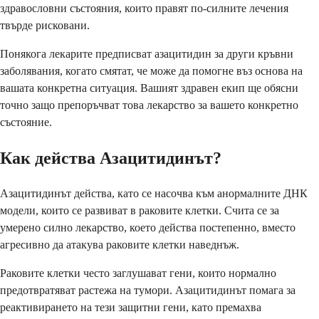
здравословни състояния, които правят по-силните лечения
твърде рисковани.
Понякога лекарите предписват азацитидин за други кръвни
заболявания, когато смятат, че може да помогне въз основа на
вашата конкретна ситуация. Вашият здравен екип ще обясни
точно защо препоръчват това лекарство за вашето конкретно
състояние.
Как действа Азацитидинът?
Азацитидинът действа, като се насочва към анормалните ДНК
модели, които се развиват в раковите клетки. Счита се за
умерено силно лекарство, което действа постепенно, вместо
агресивно да атакува раковите клетки наведнъж.
Раковите клетки често заглушават гени, които нормално
предотвратяват растежа на тумори. Азацитидинът помага за
реактивирането на тези защитни гени, като премахва