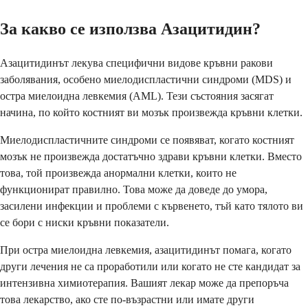
За какво се използва Азацитидин?
Азацитидинът лекува специфични видове кръвни ракови
заболявания, особено миелодиспластични синдроми (MDS) и
остра миелоидна левкемия (AML). Тези състояния засягат
начина, по който костният ви мозък произвежда кръвни клетки.
Миелодиспластичните синдроми се появяват, когато костният
мозък не произвежда достатъчно здрави кръвни клетки. Вместо
това, той произвежда анормални клетки, които не
функционират правилно. Това може да доведе до умора,
засилени инфекции и проблеми с кървенето, тъй като тялото ви
се бори с ниски кръвни показатели.
При остра миелоидна левкемия, азацитидинът помага, когато
други лечения не са проработили или когато не сте кандидат за
интензивна химиотерапия. Вашият лекар може да препоръча
това лекарство, ако сте по-възрастни или имате други