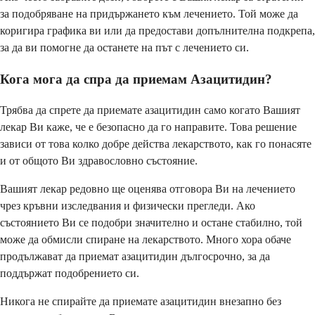
за подобряване на придържането към лечението. Той може да
коригира графика ви или да предостави допълнителна подкрепа,
за да ви помогне да останете на път с лечението си.
Кога мога да спра да приемам Азацитидин?
Трябва да спрете да приемате азацитидин само когато Вашият
лекар Ви каже, че е безопасно да го направите. Това решение
зависи от това колко добре действа лекарството, как го понасяте
и от общото Ви здравословно състояние.
Вашият лекар редовно ще оценява отговора Ви на лечението
чрез кръвни изследвания и физически прегледи. Ако
състоянието Ви се подобри значително и остане стабилно, той
може да обмисли спиране на лекарството. Много хора обаче
продължават да приемат азацитидин дългосрочно, за да
поддържат подобрението си.
Никога не спирайте да приемате азацитидин внезапно без