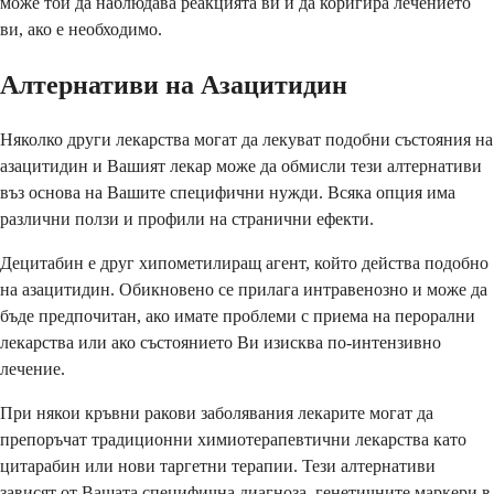
може той да наблюдава реакцията ви и да коригира лечението
ви, ако е необходимо.
Алтернативи на Азацитидин
Няколко други лекарства могат да лекуват подобни състояния на
азацитидин и Вашият лекар може да обмисли тези алтернативи
въз основа на Вашите специфични нужди. Всяка опция има
различни ползи и профили на странични ефекти.
Децитабин е друг хипометилиращ агент, който действа подобно
на азацитидин. Обикновено се прилага интравенозно и може да
бъде предпочитан, ако имате проблеми с приема на перорални
лекарства или ако състоянието Ви изисква по-интензивно
лечение.
При някои кръвни ракови заболявания лекарите могат да
препоръчат традиционни химиотерапевтични лекарства като
цитарабин или нови таргетни терапии. Тези алтернативи
зависят от Вашата специфична диагноза, генетичните маркери в