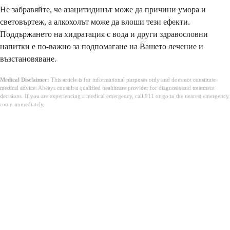
Не забравяйте, че азацитидинът може да причини умора и
световъртеж, а алкохолът може да влоши тези ефекти.
Поддържането на хидратация с вода и други здравословни
напитки е по-важно за подпомагане на Вашето лечение и
възстановяване.
Medical Disclaimer:
This article is for informational purposes only and does not constitute
medical advice. Always consult a qualified healthcare provider for diagnosis and treatment
decisions. If you are experiencing a medical emergency, call 911 or go to the nearest emergency
room immediately.