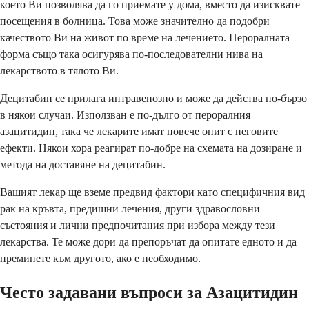
което Ви позволява да го приемате у дома, вместо да изисквате
посещения в болница. Това може значително да подобри
качеството Ви на живот по време на лечението. Пероралната
форма също така осигурява по-последователни нива на
лекарството в тялото Ви.
Децитабин се прилага интравенозно и може да действа по-бързо
в някои случаи. Използван е по-дълго от пероралния
азацитидин, така че лекарите имат повече опит с неговите
ефекти. Някои хора реагират по-добре на схемата на дозиране и
метода на доставяне на децитабин.
Вашият лекар ще вземе предвид фактори като специфичния вид
рак на кръвта, предишни лечения, други здравословни
състояния и лични предпочитания при избора между тези
лекарства. Те може дори да препоръчат да опитате едното и да
преминете към другото, ако е необходимо.
Често задавани въпроси за Азацитидин