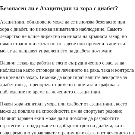
Безопасен ли е Азацитидин за хора с диабет?
Азацитидин обикновено може да се използва безопасно при
хора с диабет, но изисква внимателно наблюдение. Самото
лекарство не влияе директно на нивата на кръвната захар, но
някои странични ефекти като гадене или промени в апетита
могат да направят управлението на диабета по-трудно.
Вашият лекар ще работи в тясно сътрудничество с вас, за да
наблюдава както отговора на лечението на рака, така и контрола
на кръвната захар. Те може да коригират вашите лекарства за
диабет или да препоръчат промени в диетата и графика за
наблюдение по време на лечението с азацитидин.
Някои хора изпитват умора или слабост от азацитидин, което
може да повлияе на способността им да спортуват редовно.
Вашият здравен екип може да ви помогне да разработите
стратегии за поддържане на добър контрол на диабета, като
същевременно управлявате страничните ефекти от лечението на