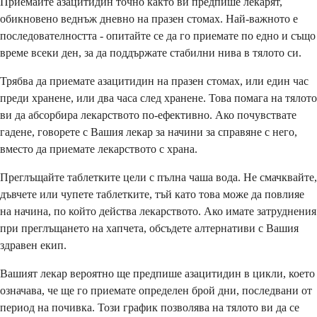
Приемайте азацитидин точно както ви предпише лекарят,
обикновено веднъж дневно на празен стомах. Най-важното е
последователността - опитайте се да го приемате по едно и също
време всеки ден, за да поддържате стабилни нива в тялото си.
Трябва да приемате азацитидин на празен стомах, или един час
преди хранене, или два часа след хранене. Това помага на тялото
ви да абсорбира лекарството по-ефективно. Ако почувствате
гадене, говорете с Вашия лекар за начини за справяне с него,
вместо да приемате лекарството с храна.
Преглъщайте таблетките цели с пълна чаша вода. Не смачквайте,
дъвчете или чупете таблетките, тъй като това може да повлияе
на начина, по който действа лекарството. Ако имате затруднения
при преглъщането на хапчета, обсъдете алтернативи с Вашия
здравен екип.
Вашият лекар вероятно ще предпише азацитидин в цикли, което
означава, че ще го приемате определен брой дни, последвани от
период на почивка. Този график позволява на тялото ви да се