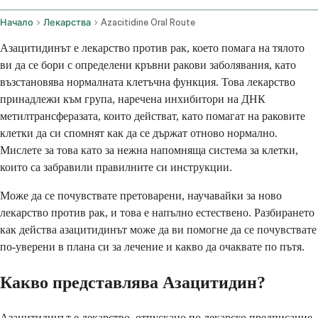
Начало
Лекарства
Azacitidine Oral Route
Азацитидинът е лекарство против рак, което помага на тялото
ви да се бори с определени кръвни ракови заболявания, като
възстановява нормалната клетъчна функция. Това лекарство
принадлежи към група, наречена инхибитори на ДНК
метилтрансферазата, които действат, като помагат на раковите
клетки да си спомнят как да се държат отново нормално.
Мислете за това като за нежна напомняща система за клетки,
които са забравили правилните си инструкции.
Може да се почувствате претоварени, научавайки за ново
лекарство против рак, и това е напълно естествено. Разбирането
как действа азацитидинът може да ви помогне да се почувствате
по-уверени в плана си за лечение и какво да очаквате по пътя.
Какво представлява Азацитидин?
Азацитидинът е лекарство, отпускано по лекарско предписание,