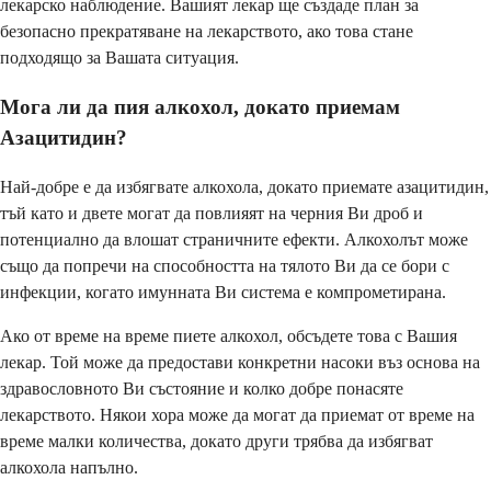
лекарско наблюдение. Вашият лекар ще създаде план за
безопасно прекратяване на лекарството, ако това стане
подходящо за Вашата ситуация.
Мога ли да пия алкохол, докато приемам
Азацитидин?
Най-добре е да избягвате алкохола, докато приемате азацитидин,
тъй като и двете могат да повлияят на черния Ви дроб и
потенциално да влошат страничните ефекти. Алкохолът може
също да попречи на способността на тялото Ви да се бори с
инфекции, когато имунната Ви система е компрометирана.
Ако от време на време пиете алкохол, обсъдете това с Вашия
лекар. Той може да предостави конкретни насоки въз основа на
здравословното Ви състояние и колко добре понасяте
лекарството. Някои хора може да могат да приемат от време на
време малки количества, докато други трябва да избягват
алкохола напълно.