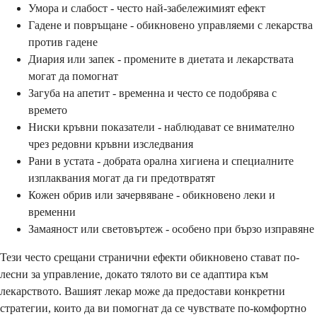
Умора и слабост - често най-забележимият ефект
Гадене и повръщане - обикновено управляеми с лекарства
против гадене
Диария или запек - промените в диетата и лекарствата
могат да помогнат
Загуба на апетит - временна и често се подобрява с
времето
Ниски кръвни показатели - наблюдават се внимателно
чрез редовни кръвни изследвания
Рани в устата - добрата орална хигиена и специалните
изплаквания могат да ги предотвратят
Кожен обрив или зачервяване - обикновено леки и
временни
Замаяност или световъртеж - особено при бързо изправяне
Тези често срещани странични ефекти обикновено стават по-
лесни за управление, докато тялото ви се адаптира към
лекарството. Вашият лекар може да предостави конкретни
стратегии, които да ви помогнат да се чувствате по-комфортно