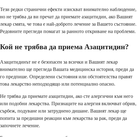
Тези редки странични ефекти изискват внимателно наблюдение,
но не трябва да ви пречат да приемате азацитидин, ако Вашият
лекар смята, че това е най-доброто лечение за Вашето състояние.
Редовните прегледи помагат за ранното откриване на проблеми.
Кой не трябва да приема Азацитидин?
Азацитидинът не е безопасен за всички и Вашият лекар
внимателно ще прегледа Вашата медицинска история, преди да
го предпише. Определени състояния или обстоятелства правят
това лекарство неподходящо или потенциално опасно.
Не трябва да приемате азацитидин, ако сте алергични към него
или подобни лекарства. Признаците на алергия включват обрив,
сърбеж, подуване или затруднено дишане. Вашият лекар ще
попита за предишни реакции към лекарства за рак, преди да
започнете лечение.