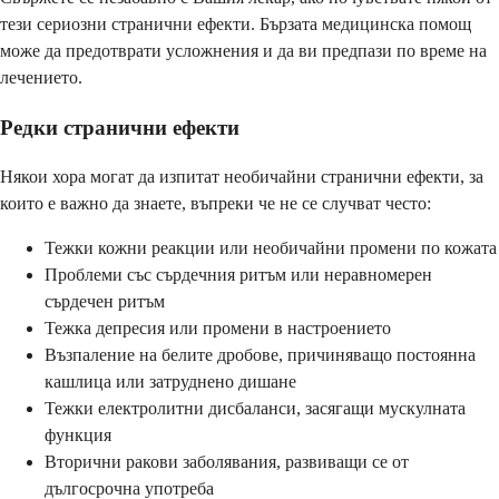
тези сериозни странични ефекти. Бързата медицинска помощ
може да предотврати усложнения и да ви предпази по време на
лечението.
Редки странични ефекти
Някои хора могат да изпитат необичайни странични ефекти, за
които е важно да знаете, въпреки че не се случват често:
Тежки кожни реакции или необичайни промени по кожата
Проблеми със сърдечния ритъм или неравномерен
сърдечен ритъм
Тежка депресия или промени в настроението
Възпаление на белите дробове, причиняващо постоянна
кашлица или затруднено дишане
Тежки електролитни дисбаланси, засягащи мускулната
функция
Вторични ракови заболявания, развиващи се от
дългосрочна употреба