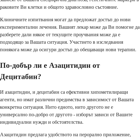
раковите Ви клетки и общото здравословно състояние.
Клиничните изпитвания могат да предложат достъп до нови
експериментални лечения. Вашият лекар може да Ви помогне да
разберете дали някое от текущите проучвания може да е
подходящо за Вашата ситуация. Участието в изследвания
понякога може да осигури достъп до обещаващи нови терапии.
По-добър ли е Азацитидин от
Децитабин?
И азацитидин, и децитабин са ефективни хипометилиращи
агенти, но имат различни предимства в зависимост от Вашата
конкретна ситуация. Нито едното, нито другото не е
универсално по-добро от другото - изборът зависи от Вашите
индивидуални нужди и обстоятелства.
Азацитидин предлага удобството на перорално приложение,