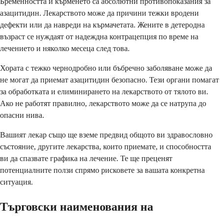
Бременността и кърменето са абсолютни противопоказания за
азацитидин. Лекарството може да причини тежки вродени
дефекти или да навреди на кърмачетата. Жените в детеродна
възраст се нуждаят от надеждна контрацепция по време на
лечението и няколко месеца след това.
Хората с тежко чернодробно или бъбречно заболяване може да
не могат да приемат азацитидин безопасно. Тези органи помагат
за обработката и елиминирането на лекарството от тялото ви.
Ако не работят правилно, лекарството може да се натрупа до
опасни нива.
Вашият лекар също ще вземе предвид общото ви здравословно
състояние, другите лекарства, които приемате, и способността
ви да спазвате графика на лечение. Те ще преценят
потенциалните ползи спрямо рисковете за вашата конкретна
ситуация.
Търговски наименования на