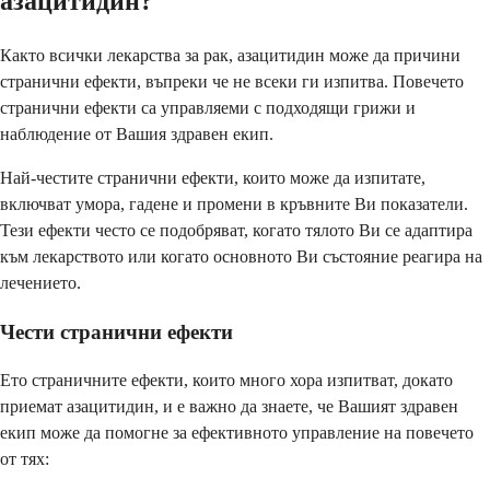
азацитидин?
Както всички лекарства за рак, азацитидин може да причини
странични ефекти, въпреки че не всеки ги изпитва. Повечето
странични ефекти са управляеми с подходящи грижи и
наблюдение от Вашия здравен екип.
Най-честите странични ефекти, които може да изпитате,
включват умора, гадене и промени в кръвните Ви показатели.
Тези ефекти често се подобряват, когато тялото Ви се адаптира
към лекарството или когато основното Ви състояние реагира на
лечението.
Чести странични ефекти
Ето страничните ефекти, които много хора изпитват, докато
приемат азацитидин, и е важно да знаете, че Вашият здравен
екип може да помогне за ефективното управление на повечето
от тях: