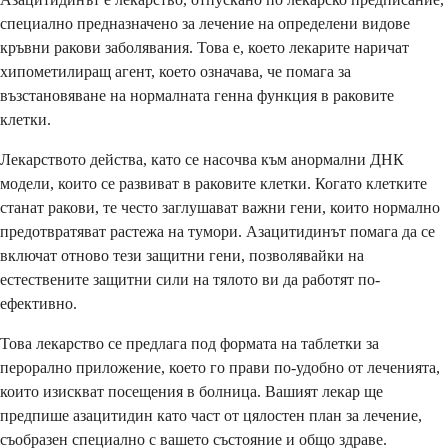
специално предназначено за лечение на определени видове
кръвни ракови заболявания. Това е, което лекарите наричат
хипометилиращ агент, което означава, че помага за
възстановяване на нормалната генна функция в раковите
клетки.
Лекарството действа, като се насочва към анормални ДНК
модели, които се развиват в раковите клетки. Когато клетките
станат ракови, те често заглушават важни гени, които нормално
предотвратяват растежа на тумори. Азацитидинът помага да се
включат отново тези защитни гени, позволявайки на
естествените защитни сили на тялото ви да работят по-
ефективно.
Това лекарство се предлага под формата на таблетки за
перорално приложение, което го прави по-удобно от леченията,
които изискват посещения в болница. Вашият лекар ще
предпише азацитидин като част от цялостен план за лечение,
съобразен специално с вашето състояние и общо здраве.