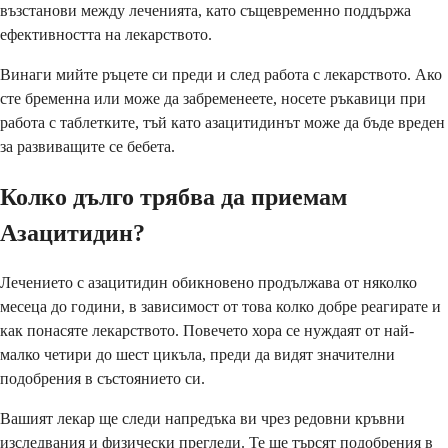
възстанови между леченията, като същевременно поддържа
ефективността на лекарството.
Винаги мийте ръцете си преди и след работа с лекарството. Ако
сте бременна или може да забременеете, носете ръкавици при
работа с таблетките, тъй като азацитидинът може да бъде вреден
за развиващите се бебета.
Колко дълго трябва да приемам
Азацитидин?
Лечението с азацитидин обикновено продължава от няколко
месеца до години, в зависимост от това колко добре реагирате и
как понасяте лекарството. Повечето хора се нуждаят от най-
малко четири до шест цикъла, преди да видят значителни
подобрения в състоянието си.
Вашият лекар ще следи напредъка ви чрез редовни кръвни
изследвания и физически прегледи. Те ще търсят подобрения в