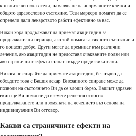
кръвните ви показатели, намаляване на анормалните клетки и
общото здравословно състояние. Тези маркери помагат да се
определи дали лекарството работи ефективно за вас.
Някои хора продължават да приемат азацитидин за
продължителни периоди, ако той помага за тяхното състояние и
го понасят добре. Други могат да преминат към различни
лечения, ако азацитидин не предоставя очакваните ползи или
ако страничните ефекти станат твърде предизвикателни.
Никога не спирайте да приемате азацитидин, без първо да
обсъдите това с Вашия лекар. Внезапното спиране може да
позволи на състоянието Ви да се влоши бързо. Вашият здравен
екип ще Ви помогне да вземете решения относно
продължаването или промяната на лечението въз основа на
индивидуалния Ви отговор.
Какви са страничните ефекти на