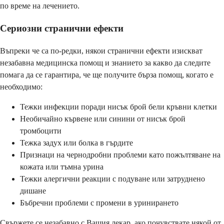
по време на лечението.
Сериозни странични ефекти
Въпреки че са по-редки, някои странични ефекти изискват
незабавна медицинска помощ и знанието за какво да следите
помага да се гарантира, че ще получите бърза помощ, когато е
необходимо:
Тежки инфекции поради нисък брой бели кръвни клетки
Необичайно кървене или синини от нисък брой
тромбоцити
Тежка задух или болка в гърдите
Признаци на чернодробни проблеми като пожълтяване на
кожата или тъмна урина
Тежки алергични реакции с подуване или затруднено
дишане
Бъбречни проблеми с промени в уринирането
Свържете се незабавно с Вашия лекар, ако почувствате някой от