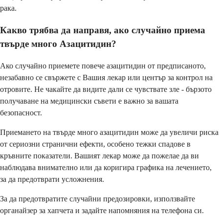
рака.
Какво трябва да направя, ако случайно приема
твърде много Азацитидин?
Ако случайно приемете повече азацитидин от предписаното,
незабавно се свържете с Вашия лекар или център за контрол на
отровите. Не чакайте да видите дали се чувствате зле - бързото
получаване на медицински съвети е важно за вашата
безопасност.
Приемането на твърде много азацитидин може да увеличи риска
от сериозни странични ефекти, особено тежки спадове в
кръвните показатели. Вашият лекар може да пожелае да ви
наблюдава внимателно или да коригира графика на лечението,
за да предотврати усложнения.
За да предотвратите случайни предозировки, използвайте
органайзер за хапчета и задайте напомняния на телефона си.