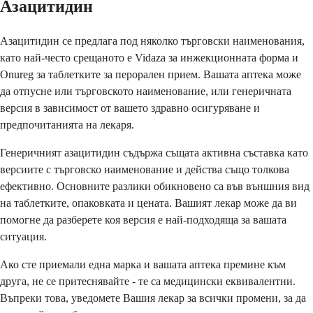
Азацитидин
Азацитидин се предлага под няколко търговски наименования,
като най-често срещаното е Vidaza за инжекционната форма и
Onureg за таблетките за перорален прием. Вашата аптека може
да отпусне или търговското наименование, или генеричната
версия в зависимост от вашето здравно осигуряване и
предпочитанията на лекаря.
Генеричният азацитидин съдържа същата активна съставка като
версиите с търговско наименование и действа също толкова
ефективно. Основните разлики обикновено са във външния вид
на таблетките, опаковката и цената. Вашият лекар може да ви
помогне да разберете коя версия е най-подходяща за вашата
ситуация.
Ако сте приемали една марка и вашата аптека премине към
друга, не се притеснявайте - те са медицински еквивалентни.
Въпреки това, уведомете Вашия лекар за всички промени, за да