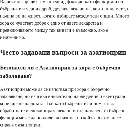
Вашият лекар ще вземе предвид фактори като функцията на
бъбреците и черния дроб, другите лекарства, които приемате, и
начина ви на живот, когато избирате между тези опции. Много
хора се чувстват добре с едно от двете лекарства и
превключването между тях винаги е възможно, ако е
необходимо.
Често задавани въпроси за азатиоприн
Безопасен ли е Азатиоприн за хора с бъбречно
заболяване?
Азатиоприн може да се използва при хора с бъбречно
заболяване, но изисква внимателно наблюдение и евентуално
коригиране на дозата. Тъй като бъбреците ви помагат да
обработвате и елиминирате лекарството, намалената бъбречна
функция може да повлияе на начина, по който тялото ви се
справя с азатиоприн.