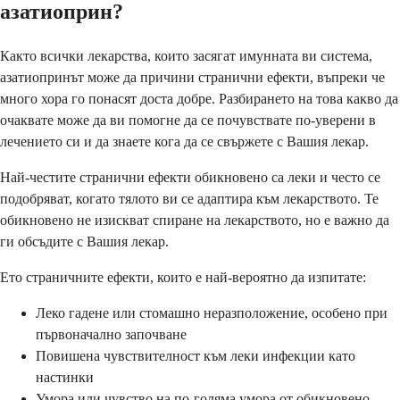
азатиоприн?
Както всички лекарства, които засягат имунната ви система,
азатиопринът може да причини странични ефекти, въпреки че
много хора го понасят доста добре. Разбирането на това какво да
очаквате може да ви помогне да се почувствате по-уверени в
лечението си и да знаете кога да се свържете с Вашия лекар.
Най-честите странични ефекти обикновено са леки и често се
подобряват, когато тялото ви се адаптира към лекарството. Те
обикновено не изискват спиране на лекарството, но е важно да
ги обсъдите с Вашия лекар.
Ето страничните ефекти, които е най-вероятно да изпитате:
Леко гадене или стомашно неразположение, особено при
първоначално започване
Повишена чувствителност към леки инфекции като
настинки
Умора или чувство на по-голяма умора от обикновено