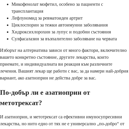
Микофенолат мофетил, особено за пациенти с
трансплантация
Лефлуномид за ревматоиден артрит
Циклоспорин за тежки автоимунни заболявания
Хидроксихлорохин за лупус и подобни състояния
Сулфасалазин за възпалително заболяване на червата
Изборът на алтернатива зависи от много фактори, включително
вашето конкретно състояние, другите лекарства, които
приемате, и индивидуалната ви реакция към различните
лечения. Вашият лекар ще работи с вас, за да намери най-добрия
вариант, ако азатиоприн не действа добре за вас.
По-добър ли е азатиоприн от
метотрексат?
И азатиоприн, и метотрексат са ефективни имуносупресивни
лекарства, но нито едно от тях не е универсално „по-добро“ от