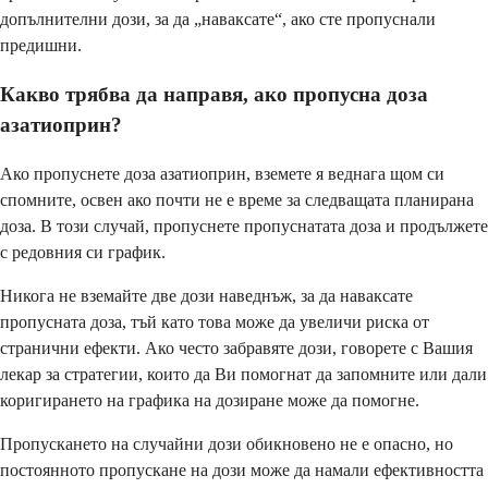
допълнителни дози, за да „наваксате“, ако сте пропуснали
предишни.
Какво трябва да направя, ако пропусна доза
азатиоприн?
Ако пропуснете доза азатиоприн, вземете я веднага щом си
спомните, освен ако почти не е време за следващата планирана
доза. В този случай, пропуснете пропуснатата доза и продължете
с редовния си график.
Никога не вземайте две дози наведнъж, за да наваксате
пропусната доза, тъй като това може да увеличи риска от
странични ефекти. Ако често забравяте дози, говорете с Вашия
лекар за стратегии, които да Ви помогнат да запомните или дали
коригирането на графика на дозиране може да помогне.
Пропускането на случайни дози обикновено не е опасно, но
постоянното пропускане на дози може да намали ефективността