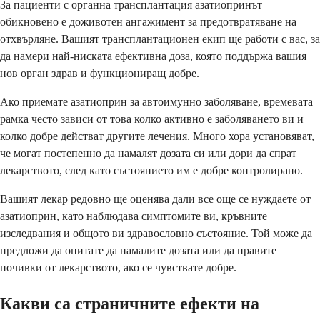
За пациенти с органна трансплантация азатиопринът
обикновено е доживотен ангажимент за предотвратяване на
отхвърляне. Вашият трансплантационен екип ще работи с вас, за
да намери най-ниската ефективна доза, която поддържа вашия
нов орган здрав и функциониращ добре.
Ако приемате азатиоприн за автоимунно заболяване, времевата
рамка често зависи от това колко активно е заболяването ви и
колко добре действат другите лечения. Много хора установяват,
че могат постепенно да намалят дозата си или дори да спрат
лекарството, след като състоянието им е добре контролирано.
Вашият лекар редовно ще оценява дали все още се нуждаете от
азатиоприн, като наблюдава симптомите ви, кръвните
изследвания и общото ви здравословно състояние. Той може да
предложи да опитате да намалите дозата или да правите
почивки от лекарството, ако се чувствате добре.
Какви са страничните ефекти на