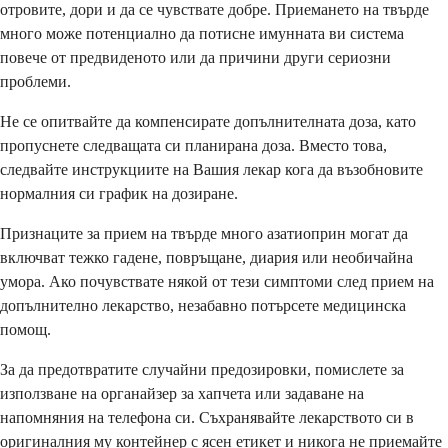
отровите, дори и да се чувствате добре. Приемането на твърде
много може потенциално да потисне имунната ви система
повече от предвиденото или да причини други сериозни
проблеми.
Не се опитвайте да компенсирате допълнителната доза, като
пропуснете следващата си планирана доза. Вместо това,
следвайте инструкциите на Вашия лекар кога да възобновите
нормалния си график на дозиране.
Признаците за прием на твърде много азатиоприн могат да
включват тежко гадене, повръщане, диария или необичайна
умора. Ако почувствате някой от тези симптоми след прием на
допълнително лекарство, незабавно потърсете медицинска
помощ.
За да предотвратите случайни предозировки, помислете за
използване на органайзер за хапчета или задаване на
напомняния на телефона си. Съхранявайте лекарството си в
оригиналния му контейнер с ясен етикет и никога не приемайте