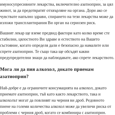
имуносупресивните лекарства, включително азатиоприн, за цял
живот, за да предотвратят отхвърляне на органа. Дори ако се
чувствате напълно здрави, спирането на тези лекарства може да
изложи трансплантирания Ви орган на сериозен риск.
Вашият лекар ще вземе предвид фактори като колко време сте
стабилни, цялостното Ви здраве и естеството на Вашето
състояние, когато определя дали е безопасно да намалите или
спрете азатиоприн. Те също така ще обсъдят какви
предупредителни знаци да наблюдавате, ако спрете лекарството.
Мога ли да пия алкохол, докато приемам
азатиоприн?
Най-добре е да ограничите консумацията на алкохол, докато
приемате азатиоприн, тъй като както лекарството, така и
алкохолът могат да повлияят на черния ви дроб. Редовното
пиене на големи количества алкохол може да увеличи риска от
проблеми с черния дроб, когато се комбинира с азатиоприн.