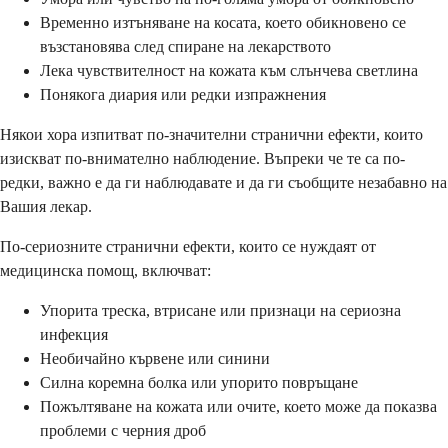
Временно изтъняване на косата, което обикновено се
възстановява след спиране на лекарството
Лека чувствителност на кожата към слънчева светлина
Понякога диария или редки изпражнения
Някои хора изпитват по-значителни странични ефекти, които
изискват по-внимателно наблюдение. Въпреки че те са по-
редки, важно е да ги наблюдавате и да ги съобщите незабавно на
Вашия лекар.
По-сериозните странични ефекти, които се нуждаят от
медицинска помощ, включват:
Упорита треска, втрисане или признаци на сериозна
инфекция
Необичайно кървене или синини
Силна коремна болка или упорито повръщане
Пожълтяване на кожата или очите, което може да показва
проблеми с черния дроб