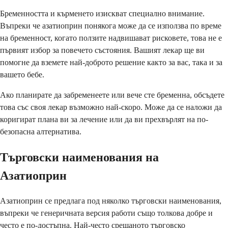
Бременността и кърменето изискват специално внимание.
Въпреки че азатиоприн понякога може да се използва по време
на бременност, когато ползите надвишават рисковете, това не е
първият избор за повечето състояния. Вашият лекар ще ви
помогне да вземете най-доброто решение както за вас, така и за
вашето бебе.
Ако планирате да забременеете или вече сте бременна, обсъдете
това със своя лекар възможно най-скоро. Може да се наложи да
коригират плана ви за лечение или да ви прехвърлят на по-
безопасна алтернатива.
Търговски наименования на
Азатиоприн
Азатиоприн се предлага под няколко търговски наименования,
въпреки че генеричната версия работи също толкова добре и
често е по-достъпна. Най-често срещаното търговско