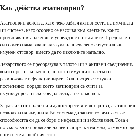
Как действа азатиоприн?
Азатиоприн действа, като леко забавя активността на имунната
Ви система, като особено се насочва към клетките, които
причиняват възпаление и увреждане на тъканите. Представете
си го като намаляване на звука на прекалено ентусиазиран
имунен отговор, вместо да го изключите напълно.
Лекарството се преобразува в тялото Ви в активни съединения,
които пречат на начина, по който имунните клетки се
размножават и функционират. Този процес се случва
постепенно, поради което азатиоприн се счита за
имуносупресант със средна сила, а не за мощен.
За разлика от по-силни имуносупресивни лекарства, азатиоприн
позволява на имунната Ви система да запази голяма част от
способността си да се бори с инфекции и заболявания. Това е
по-скоро като прилагане на леки спирачки на кола, отколкото да
натиснете аварийния стоп.