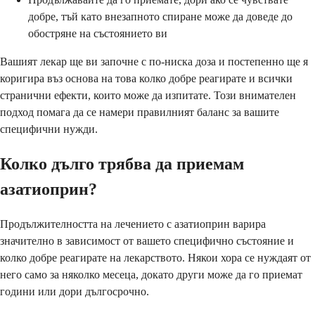
добре, тъй като внезапното спиране може да доведе до
обостряне на състоянието ви
Вашият лекар ще ви започне с по-ниска доза и постепенно ще я
коригира въз основа на това колко добре реагирате и всички
странични ефекти, които може да изпитате. Този внимателен
подход помага да се намери правилният баланс за вашите
специфични нужди.
Колко дълго трябва да приемам
азатиоприн?
Продължителността на лечението с азатиоприн варира
значително в зависимост от вашето специфично състояние и
колко добре реагирате на лекарството. Някои хора се нуждаят от
него само за няколко месеца, докато други може да го приемат
години или дори дългосрочно.