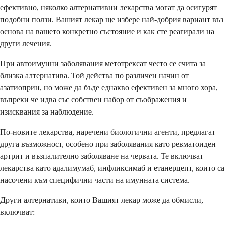
ефективно, няколко алтернативни лекарства могат да осигурят
подобни ползи. Вашият лекар ще избере най-добрия вариант въз
основа на вашето конкретно състояние и как сте реагирали на
други лечения.
При автоимунни заболявания метотрексат често се счита за
близка алтернатива. Той действа по различен начин от
азатиоприн, но може да бъде еднакво ефективен за много хора,
въпреки че идва със собствен набор от съображения и
изисквания за наблюдение.
По-новите лекарства, наречени биологични агенти, предлагат
друга възможност, особено при заболявания като ревматоиден
артрит и възпалително заболяване на червата. Те включват
лекарства като адалимумаб, инфликсимаб и етанерцепт, които са
насочени към специфични части на имунната система.
Други алтернативи, които Вашият лекар може да обмисли,
включват: