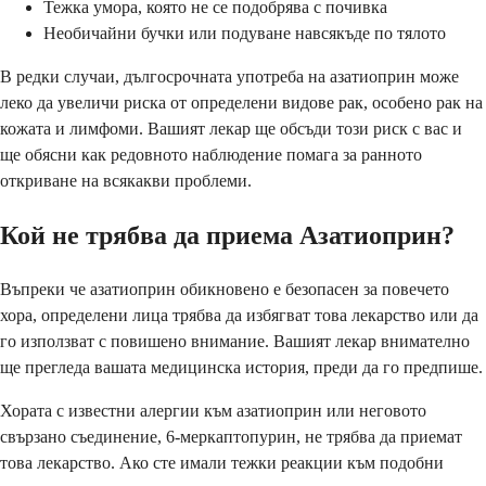
Тежка умора, която не се подобрява с почивка
Необичайни бучки или подуване навсякъде по тялото
В редки случаи, дългосрочната употреба на азатиоприн може
леко да увеличи риска от определени видове рак, особено рак на
кожата и лимфоми. Вашият лекар ще обсъди този риск с вас и
ще обясни как редовното наблюдение помага за ранното
откриване на всякакви проблеми.
Кой не трябва да приема Азатиоприн?
Въпреки че азатиоприн обикновено е безопасен за повечето
хора, определени лица трябва да избягват това лекарство или да
го използват с повишено внимание. Вашият лекар внимателно
ще прегледа вашата медицинска история, преди да го предпише.
Хората с известни алергии към азатиоприн или неговото
свързано съединение, 6-меркаптопурин, не трябва да приемат
това лекарство. Ако сте имали тежки реакции към подобни