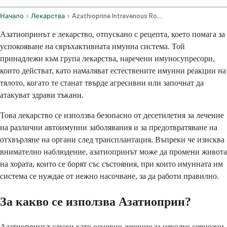
Начало
Лекарства
Azathioprine Intravenous Route
Азатиопринът е лекарство, отпускано с рецепта, което помага за
успокояване на свръхактивната имунна система. Той
принадлежи към група лекарства, наречени имуносупресори,
които действат, като намаляват естествените имунни реакции на
тялото, когато те станат твърде агресивни или започнат да
атакуват здрави тъкани.
Това лекарство се използва безопасно от десетилетия за лечение
на различни автоимунни заболявания и за предотвратяване на
отхвърляне на органи след трансплантация. Въпреки че изисква
внимателно наблюдение, азатиопринът може да промени живота
на хората, които се борят със състояния, при които имунната им
система се нуждае от нежно насочване, за да работи правилно.
За какво се използва Азатиоприн?
Азатиопринът служи като основно лечение за няколко сериозни