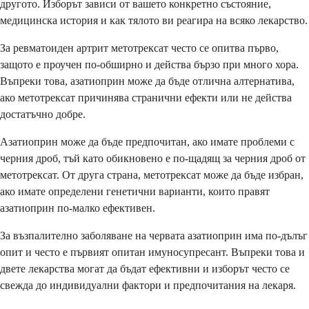
другото. Изборът зависи от вашето конкретно състояние,
медицинска история и как тялото ви реагира на всяко лекарство.
За ревматоиден артрит метотрексат често се опитва първо,
защото е проучен по-обширно и действа бързо при много хора.
Въпреки това, азатиоприн може да бъде отлична алтернатива,
ако метотрексат причинява странични ефекти или не действа
достатъчно добре.
Азатиоприн може да бъде предпочитан, ако имате проблеми с
черния дроб, тъй като обикновено е по-щадящ за черния дроб от
метотрексат. От друга страна, метотрексат може да бъде избран,
ако имате определени генетични варианти, които правят
азатиоприн по-малко ефективен.
За възпалително заболяване на червата азатиоприн има по-дълъг
опит и често е първият опитан имуносупресант. Въпреки това и
двете лекарства могат да бъдат ефективни и изборът често се
свежда до индивидуални фактори и предпочитания на лекаря.