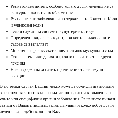
Ревматоиден артрит, особено когато други лечения не са
осигурили достатъчно облекчение
Възпалителни заболявания на червата като болест на Крон
и улцерозен колит
Тежки случаи на системен лупус еритематозус
Определени видове васкулит, при които кръвоносните
съдове се възпаляват
Миастения гравис, състояние, засягащо мускулната сила
Тежка екзема или дерматит, които не реагират на други
лечения
Някои форми на хепатит, причинени от автоимунни
реакции
В по-редки случаи Вашият лекар може да обмисли азатиоприн
за състояния като тежка псориазис, определени възпаления на
очите или специфични кръвни заболявания. Решението винаги
зависи от Вашата индивидуална ситуация и колко добре други
лечения са подействали при Вас.