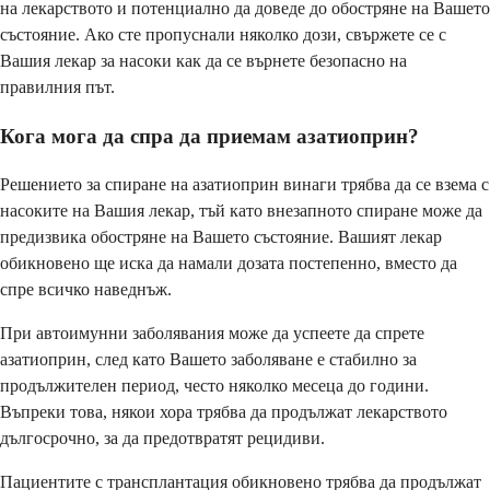
на лекарството и потенциално да доведе до обостряне на Вашето
състояние. Ако сте пропуснали няколко дози, свържете се с
Вашия лекар за насоки как да се върнете безопасно на
правилния път.
Кога мога да спра да приемам азатиоприн?
Решението за спиране на азатиоприн винаги трябва да се взема с
насоките на Вашия лекар, тъй като внезапното спиране може да
предизвика обостряне на Вашето състояние. Вашият лекар
обикновено ще иска да намали дозата постепенно, вместо да
спре всичко наведнъж.
При автоимунни заболявания може да успеете да спрете
азатиоприн, след като Вашето заболяване е стабилно за
продължителен период, често няколко месеца до години.
Въпреки това, някои хора трябва да продължат лекарството
дългосрочно, за да предотвратят рецидиви.
Пациентите с трансплантация обикновено трябва да продължат