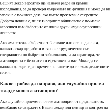
Вашият лекар вероятно ще назначи редовни кръвни
изследвания, за да провери бъбречната ви функция и може да ви
започне с по-ниска доза, ако имате проблеми с бъбреците.
Добрата новина е, че азатиопринът обикновено е по-малко
агресивен към бъбреците от някои други имуносупресивни
лекарства.
Ако имате тежко бъбречно заболяване или сте на диализа,
вашият лекар ще работи в тясно сътрудничество със
специалисти по бъбречни заболявания, за да гарантира, че
азатиопринът е безопасен и ефективен за вас. Може да се
наложи да коригират времето на вашите дози около диализните
сесии.
Какво трябва да направя, ако случайно приема
твърде много азатиоприн?
Ако случайно приемете повече азатиоприн от предписаното,
незабавно се свържете с Вашия лекар или център за контрол на