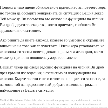
Понякога леко пиене обикновено е приемливо за повечето хора,
но трябва да обсъдите конкретната си ситуация с Вашия лекар.
Той може да Ви посъветва въз основа на функцията на черния
Ви дроб, другите лекарства, които приемате, и общото Ви
здравословно състояние.
Ако решите да пиете алкохол, правете го умерено и обръщайте
внимание на това как се чувствате. Някои хора установяват, че
алкохолът ги засяга повече, докато приемат азатиоприн, което
може да причини повишена умора или гадене.
Вашият лекар ще следи редовно функцията на черния Ви дроб
чрез кръвни изследвания, независимо от консумацията на
алкохол. Бъдете честни с него относно навиците си за пиене, за
да може той да предостави най-добрата възможна грижа и
наблюдение за Вашата ситуация.
Medical Disclaimer:
This article is for informational purposes only and does not constitute
medical advice. Always consult a qualified healthcare provider for diagnosis and treatment
decisions. If you are experiencing a medical emergency, call 911 or go to the nearest emergency