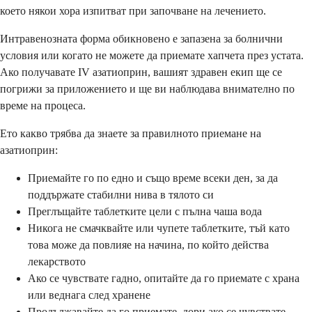
което някои хора изпитват при започване на лечението.
Интравенозната форма обикновено е запазена за болнични
условия или когато не можете да приемате хапчета през устата.
Ако получавате IV азатиоприн, вашият здравен екип ще се
погрижи за приложението и ще ви наблюдава внимателно по
време на процеса.
Ето какво трябва да знаете за правилното приемане на
азатиоприн:
Приемайте го по едно и също време всеки ден, за да
поддържате стабилни нива в тялото си
Преглъщайте таблетките цели с пълна чаша вода
Никога не смачквайте или чупете таблетките, тъй като
това може да повлияе на начина, по който действа
лекарството
Ако се чувствате гадно, опитайте да го приемате с храна
или веднага след хранене
Продължавайте да го приемате, дори ако се чувствате