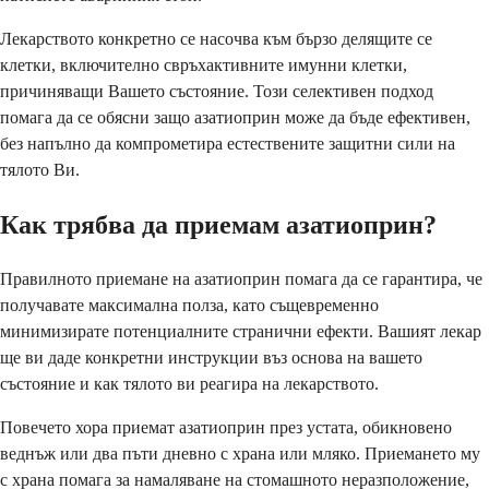
Лекарството конкретно се насочва към бързо делящите се
клетки, включително свръхактивните имунни клетки,
причиняващи Вашето състояние. Този селективен подход
помага да се обясни защо азатиоприн може да бъде ефективен,
без напълно да компрометира естествените защитни сили на
тялото Ви.
Как трябва да приемам азатиоприн?
Правилното приемане на азатиоприн помага да се гарантира, че
получавате максимална полза, като същевременно
минимизирате потенциалните странични ефекти. Вашият лекар
ще ви даде конкретни инструкции въз основа на вашето
състояние и как тялото ви реагира на лекарството.
Повечето хора приемат азатиоприн през устата, обикновено
веднъж или два пъти дневно с храна или мляко. Приемането му
с храна помага за намаляване на стомашното неразположение,