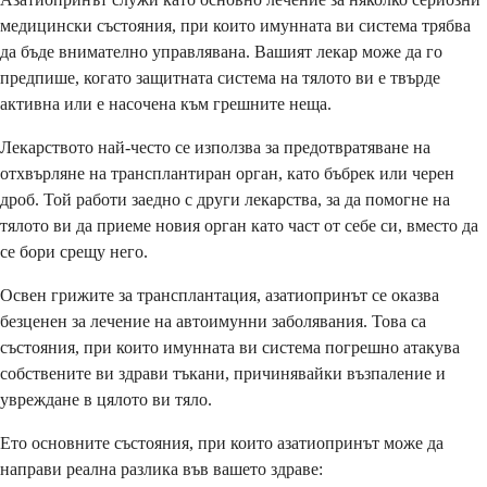
медицински състояния, при които имунната ви система трябва
да бъде внимателно управлявана. Вашият лекар може да го
предпише, когато защитната система на тялото ви е твърде
активна или е насочена към грешните неща.
Лекарството най-често се използва за предотвратяване на
отхвърляне на трансплантиран орган, като бъбрек или черен
дроб. Той работи заедно с други лекарства, за да помогне на
тялото ви да приеме новия орган като част от себе си, вместо да
се бори срещу него.
Освен грижите за трансплантация, азатиопринът се оказва
безценен за лечение на автоимунни заболявания. Това са
състояния, при които имунната ви система погрешно атакува
собствените ви здрави тъкани, причинявайки възпаление и
увреждане в цялото ви тяло.
Ето основните състояния, при които азатиопринът може да
направи реална разлика във вашето здраве: