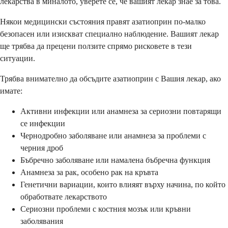
лекарства в миналото, уверете се, че вашият лекар знае за това.
Някои медицински състояния правят азатиоприн по-малко
безопасен или изискват специално наблюдение. Вашият лекар
ще трябва да прецени ползите спрямо рисковете в тези
ситуации.
Трябва внимателно да обсъдите азатиоприн с Вашия лекар, ако
имате:
Активни инфекции или анамнеза за сериозни повтарящи
се инфекции
Чернодробно заболяване или анамнеза за проблеми с
черния дроб
Бъбречно заболяване или намалена бъбречна функция
Анамнеза за рак, особено рак на кръвта
Генетични вариации, които влияят върху начина, по който
обработвате лекарството
Сериозни проблеми с костния мозък или кръвни
заболявания