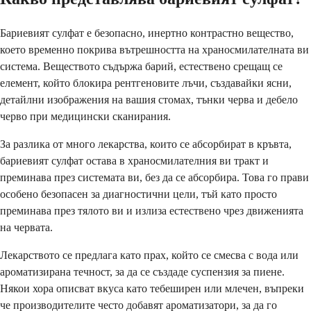
Бариевият сулфат е безопасно, инертно контрастно вещество,
което временно покрива вътрешността на храносмилателната ви
система. Веществото съдържа барий, естествено срещащ се
елемент, който блокира рентгеновите лъчи, създавайки ясни,
детайлни изображения на вашия стомах, тънки черва и дебело
черво при медицински сканирания.
За разлика от много лекарства, които се абсорбират в кръвта,
бариевият сулфат остава в храносмилателния ви тракт и
преминава през системата ви, без да се абсорбира. Това го прави
особено безопасен за диагностични цели, тъй като просто
преминава през тялото ви и излиза естествено чрез движенията
на червата.
Лекарството се предлага като прах, който се смесва с вода или
ароматизирана течност, за да се създаде суспензия за пиене.
Някои хора описват вкуса като тебеширен или млечен, въпреки
че производителите често добавят ароматизатори, за да го