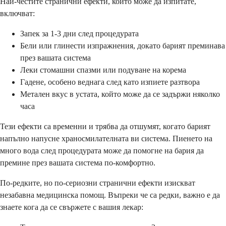
Най-честите странични ефекти, които може да изпитате,
включват:
Запек за 1-3 дни след процедурата
Бели или глинести изпражнения, докато барият преминава
през вашата система
Леки стомашни спазми или подуване на корема
Гадене, особено веднага след като изпиете разтвора
Метален вкус в устата, който може да се задържи няколко
часа
Тези ефекти са временни и трябва да отшумят, когато барият
напълно напусне храносмилателната ви система. Пиенето на
много вода след процедурата може да помогне на бария да
премине през вашата система по-комфортно.
По-редките, но по-сериозни странични ефекти изискват
незабавна медицинска помощ. Въпреки че са редки, важно е да
знаете кога да се свържете с вашия лекар: