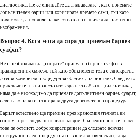
диагностика. Не се опитвайте да „наваксвате“, като приемате
допълнителен барий или коригирате времето сами, тъй като
това може да повлияе на качеството на вашите диагностични
изображения.
Въпрос 4. Кога мога да спра да приемам бариев
сулфат?
Не е необходимо да „спирате“ приема на бариев сулфат в
традиционния смисъл, тъй като обикновено това е еднократна
доза за конкретна процедура за образна диагностика. След като
приключите планираното изследване за образна диагностика,
няма да е необходимо да приемате допълнителен бариев сулфат,
освен ако не ви е планирана друга диагностична процедура.
Барият естествено ще премине през храносмилателната ви
система през следващите няколко дни. Съсредоточете се върху
това да останете добре хидратирани и да следвате всички
инструкции след процедурата от вашия здравен екип, за да