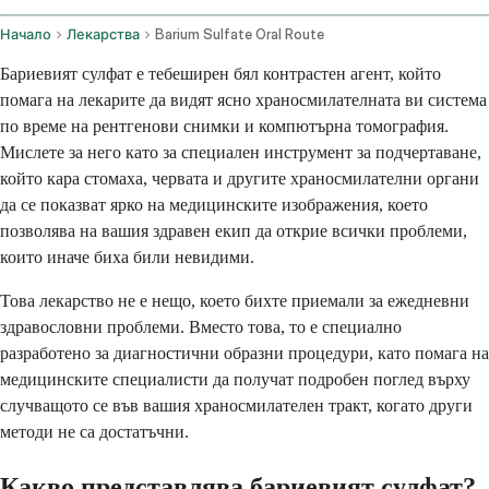
Начало
Лекарства
Barium Sulfate Oral Route
Бариевият сулфат е тебеширен бял контрастен агент, който
помага на лекарите да видят ясно храносмилателната ви система
по време на рентгенови снимки и компютърна томография.
Мислете за него като за специален инструмент за подчертаване,
който кара стомаха, червата и другите храносмилателни органи
да се показват ярко на медицинските изображения, което
позволява на вашия здравен екип да открие всички проблеми,
които иначе биха били невидими.
Това лекарство не е нещо, което бихте приемали за ежедневни
здравословни проблеми. Вместо това, то е специално
разработено за диагностични образни процедури, като помага на
медицинските специалисти да получат подробен поглед върху
случващото се във вашия храносмилателен тракт, когато други
методи не са достатъчни.
Какво представлява бариевият сулфат?