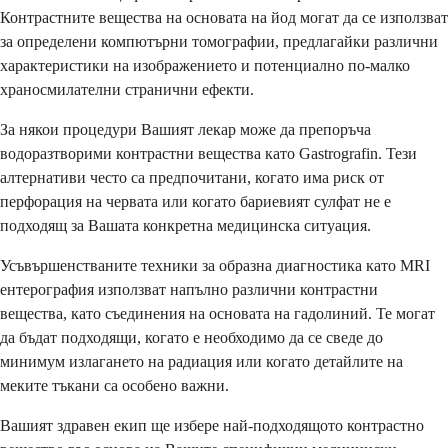
Контрастните вещества на основата на йод могат да се използват
за определени компютърни томографии, предлагайки различни
характеристики на изображението и потенциално по-малко
храносмилателни странични ефекти.
За някои процедури Вашият лекар може да препоръча
водоразтворими контрастни вещества като Gastrografin. Тези
алтернативи често са предпочитани, когато има риск от
перфорация на червата или когато бариевият сулфат не е
подходящ за Вашата конкретна медицинска ситуация.
Усъвършенстваните техники за образна диагностика като MRI
ентерография използват напълно различни контрастни
вещества, като съединения на основата на гадолиний. Те могат
да бъдат подходящи, когато е необходимо да се сведе до
минимум излагането на радиация или когато детайлите на
меките тъкани са особено важни.
Вашият здравен екип ще избере най-подходящото контрастно