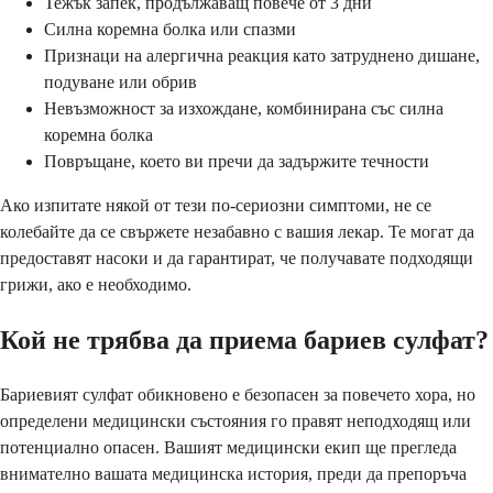
Тежък запек, продължаващ повече от 3 дни
Силна коремна болка или спазми
Признаци на алергична реакция като затруднено дишане,
подуване или обрив
Невъзможност за изхождане, комбинирана със силна
коремна болка
Повръщане, което ви пречи да задържите течности
Ако изпитате някой от тези по-сериозни симптоми, не се
колебайте да се свържете незабавно с вашия лекар. Те могат да
предоставят насоки и да гарантират, че получавате подходящи
грижи, ако е необходимо.
Кой не трябва да приема бариев сулфат?
Бариевият сулфат обикновено е безопасен за повечето хора, но
определени медицински състояния го правят неподходящ или
потенциално опасен. Вашият медицински екип ще прегледа
внимателно вашата медицинска история, преди да препоръча