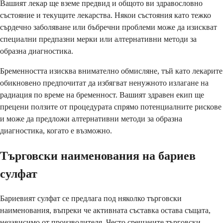
Вашият лекар ще вземе предвид и общото ви здравословно
състояние и текущите лекарства. Някои състояния като тежко
сърдечно заболяване или бъбречни проблеми може да изискват
специални предпазни мерки или алтернативни методи за
образна диагностика.
Бременността изисква внимателно обмисляне, тъй като лекарите
обикновено предпочитат да избягват ненужното излагане на
радиация по време на бременност. Вашият здравен екип ще
прецени ползите от процедурата спрямо потенциалните рискове
и може да предложи алтернативни методи за образна
диагностика, когато е възможно.
Търговски наименования на бариев
сулфат
Бариевият сулфат се предлага под няколко търговски
наименования, въпреки че активната съставка остава същата,
независимо от производителя. Често срещаните търговски