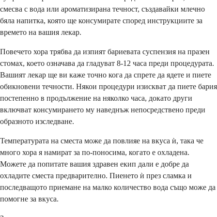
смесва с вода или ароматизирана течност, създавайки млечно
бяла напитка, която ще консумирате според инструкциите за
времето на вашия лекар.
Повечето хора трябва да изпият бариевата суспензия на празен
стомах, което означава да гладуват 8-12 часа преди процедурата.
Вашият лекар ще ви каже точно кога да спрете да ядете и пиете
обикновени течности. Някои процедури изискват да пиете бария
постепенно в продължение на няколко часа, докато други
включват консумирането му наведнъж непосредствено преди
образното изследване.
Температурата на сместа може да повлияе на вкуса ѝ, така че
много хора я намират за по-поносима, когато е охладена.
Можете да попитате вашия здравен екип дали е добре да
охладите сместа предварително. Пиенето ѝ през сламка и
последващото приемане на малко количество вода също може да
помогне за вкуса.