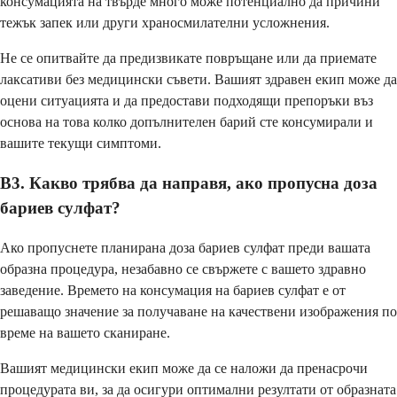
консумацията на твърде много може потенциално да причини
тежък запек или други храносмилателни усложнения.
Не се опитвайте да предизвикате повръщане или да приемате
лаксативи без медицински съвети. Вашият здравен екип може да
оцени ситуацията и да предостави подходящи препоръки въз
основа на това колко допълнителен барий сте консумирали и
вашите текущи симптоми.
В3. Какво трябва да направя, ако пропусна доза
бариев сулфат?
Ако пропуснете планирана доза бариев сулфат преди вашата
образна процедура, незабавно се свържете с вашето здравно
заведение. Времето на консумация на бариев сулфат е от
решаващо значение за получаване на качествени изображения по
време на вашето сканиране.
Вашият медицински екип може да се наложи да пренасрочи
процедурата ви, за да осигури оптимални резултати от образната