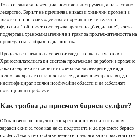
Това се счита за нежен диагностичен инструмент, а не за силно
лекарство. Барият не причинява никакви химични промени в
тялото ви и не взаимодейства с нормалните ви телесни
функции. Той просто осигурява временно „боядисване“, което
подчертава храносмилателния ви тракт за продължителността на
процедурата за образна диагностика.
Процесът е напълно пасивен от гледна точка на тялото ви.
Храносмилателната ви система продължава да работи нормално,
докато бариевото покритие позволява на лекарите да видят
точно как храната и течностите се движат през тракта ви, да
идентифицират всички необичайни области и да забележат
потенциални проблеми.
Как трябва да приемам бариев сулфат?
Обикновено ще получите конкретни инструкции от вашия
здравен екип за това как да се подготвите и да приемете бариев
сулфат. Лекарството обикновено се предлага като прах, който се