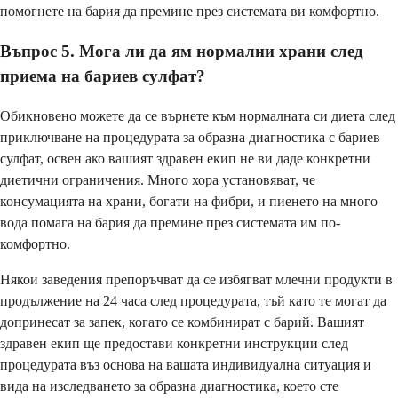
помогнете на бария да премине през системата ви комфортно.
Въпрос 5. Мога ли да ям нормални храни след
приема на бариев сулфат?
Обикновено можете да се върнете към нормалната си диета след
приключване на процедурата за образна диагностика с бариев
сулфат, освен ако вашият здравен екип не ви даде конкретни
диетични ограничения. Много хора установяват, че
консумацията на храни, богати на фибри, и пиенето на много
вода помага на бария да премине през системата им по-
комфортно.
Някои заведения препоръчват да се избягват млечни продукти в
продължение на 24 часа след процедурата, тъй като те могат да
допринесат за запек, когато се комбинират с барий. Вашият
здравен екип ще предостави конкретни инструкции след
процедурата въз основа на вашата индивидуална ситуация и
вида на изследването за образна диагностика, което сте