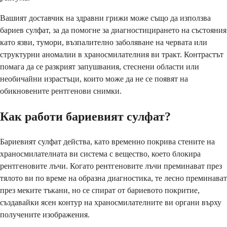
Вашият доставчик на здравни грижи може също да използва
бариев сулфат, за да помогне за диагностицирането на състояния
като язви, тумори, възпалително заболяване на червата или
структурни аномалии в храносмилателния ви тракт. Контрастът
помага да се разкрият запушвания, стеснени области или
необичайни израстъци, които може да не се появят на
обикновените рентгенови снимки.
Как работи бариевият сулфат?
Бариевият сулфат действа, като временно покрива стените на
храносмилателната ви система с вещество, което блокира
рентгеновите лъчи. Когато рентгеновите лъчи преминават през
тялото ви по време на образна диагностика, те лесно преминават
през меките тъкани, но се спират от бариевото покритие,
създавайки ясен контур на храносмилателните ви органи върху
получените изображения.