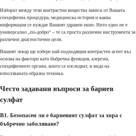
Изборът между тези контрастни вещества зависи от Вашата
специфична процедура, медицинска история и каква
информация се нуждае Вашият здравен екип. Нито едно не е
универсално „по-добро“ – те са просто различни инструменти за
различни диагностични цели.
Вашият лекар ще избере най-подходящия контрастен агент въз
основа на фактори като бъбречна функция, алергии,
специфичните органи, които се изследват, и вида на
използваната образна техника.
Често задавани въпроси за бариев
сулфат
В1. Безопасен ли е бариевият сулфат за хора с
бъбречно заболяване?