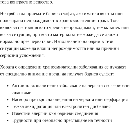
това контрастно вещество.
Не трябва да приемате бариев сулфат, ако имате известна или
подозирана непроходимост в храносмилателния тракт. Това
включва състояния като чревна непроходимост, тежък запек или
всяка ситуация, при която материалът не може да се движи
нормално през червата ви. Използването на барий в тези
ситуации може да влоши непроходимостта или да причини
сериозни усложнения.
Хората с определени храносмилателни заболявания се нуждаят
от специално внимание преди да получат бариев сулфат:
Активно възпалително заболяване на червата със сериозни
симптоми
Наскоро претърпяна операция на червата или перфорация
Тежка дехидратация или електролитен дисбаланс
Известни алергии към бариеви съединения
Трудности при безопасно преглъщане на течности