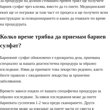
За процедури на долния стомашно-чревен тракт ще получите
бариев сулфат чрез клизма, вместо да го пиете. Медицинският
екип ще се погрижи за тази част от процеса и ще получите ясни
инструкции за позиционирането и какво да очаквате по време
на процедурата.
Колко време трябва да приемам бариев
сулфат?
Бариевият сулфат обикновено е еднократна доза, приемана
специално за вашата диагностична процедура за образно
изследване. Няма да приемате това лекарство редовно, както
бихте правили с ежедневните лекарства за хронични
заболявания.
Времето зависи изцяло от вашата специфична процедура за
образно изследване. За някои изследвания може да пиете
бариевата суспензия 1-2 часа преди сканирането. Други
процедури може да изискват да пиете части от сместа в