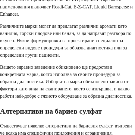
наименования включват Readi-Cat, E-Z-CAT, Liquid Barosperse и
Enhancer.
Различните марки могат да предлагат различни аромати като
ванилия, горски плодове или банан, за да направят разтвора по-
вкусен. Някои формулировки са проектирани специално за
определени видове процедури за образна диагностика или за
определени групи пациенти.
Вашето здравно заведение обикновено ще предостави
конкретната марка, която използва за своите процедури за
образна диагностика. Изборът на марка обикновено зависи от
фактори като вида на сканирането, което се извършва, и какво
работи най-добре с тяхното оборудване за образна диагностика.
Алтернативи на бариев сулфат
Съществуват няколко алтернативи на бариевия сулфат, въпреки
че всяка има специфични приложения и ограничения.