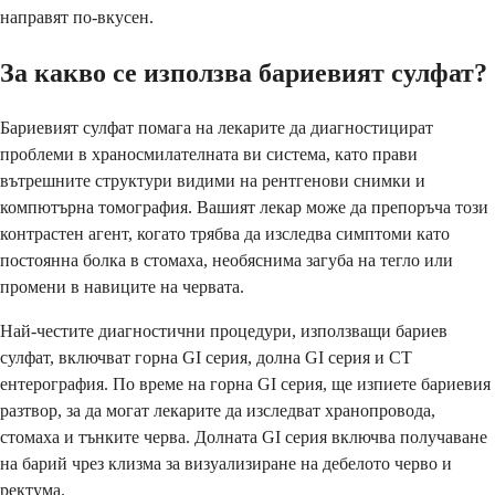
направят по-вкусен.
За какво се използва бариевият сулфат?
Бариевият сулфат помага на лекарите да диагностицират
проблеми в храносмилателната ви система, като прави
вътрешните структури видими на рентгенови снимки и
компютърна томография. Вашият лекар може да препоръча този
контрастен агент, когато трябва да изследва симптоми като
постоянна болка в стомаха, необяснима загуба на тегло или
промени в навиците на червата.
Най-честите диагностични процедури, използващи бариев
сулфат, включват горна GI серия, долна GI серия и CT
ентерография. По време на горна GI серия, ще изпиете бариевия
разтвор, за да могат лекарите да изследват хранопровода,
стомаха и тънките черва. Долната GI серия включва получаване
на барий чрез клизма за визуализиране на дебелото черво и
ректума.