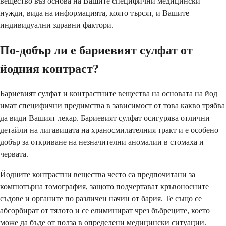
вещество въз основа на Вашите специфични медицински
нужди, вида на информацията, която търсят, и Вашите
индивидуални здравни фактори.
По-добър ли е бариевият сулфат от
йодния контраст?
Бариевият сулфат и контрастните вещества на основата на йод
имат специфични предимства в зависимост от това какво трябва
да види Вашият лекар. Бариевият сулфат осигурява отлични
детайли на лигавицата на храносмилателния тракт и е особено
добър за откриване на незначителни аномалии в стомаха и
червата.
Йодните контрастни вещества често са предпочитани за
компютърна томография, защото подчертават кръвоносните
съдове и органите по различен начин от бария. Те също се
абсорбират от тялото и се елиминират чрез бъбреците, което
може да бъде от полза в определени медицински ситуации.