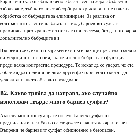
Бариевият сулфат обикновено е безопасен за хора с бъбречно
заболяване, тъй като не се абсорбира в кръвта ви и не изисква
обработка от бъбреците за елиминиране. За разлика от
контрастните агенти на базата на йод, бариевият сулфат
преминава през храносмилателната ви система, без да натоварва
допълнително бъбреците ви.
Въпреки това, вашият здравен екип все пак ще прегледа пълната
ви медицинска история, включително бъбречната функция,
преди всяка контрастна процедура. Те искат да се уверят, че сте
добре хидратирани и че няма други фактори, които могат да
усложнят вашето образно изследване.
В2. Какво трябва да направя, ако случайно
използвам твърде много бариев сулфат?
Ако случайно консумирате повече бариев сулфат от
предписаното, незабавно се свържете с вашия лекар за съвет.
Въпреки че бариевият сулфат обикновено е безопасен,