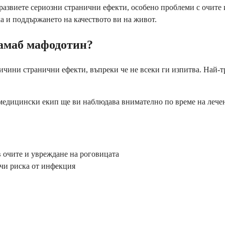
развиете сериозни странични ефекти, особено проблеми с очите 
ка и поддържането на качеството ви на живот.
тамаб мафодотин?
ичини странични ефекти, въпреки че не всеки ги изпитва. Най-т
медицински екип ще ви наблюдава внимателно по време на лечени
в очите и увреждане на роговицата
ичи риска от инфекция