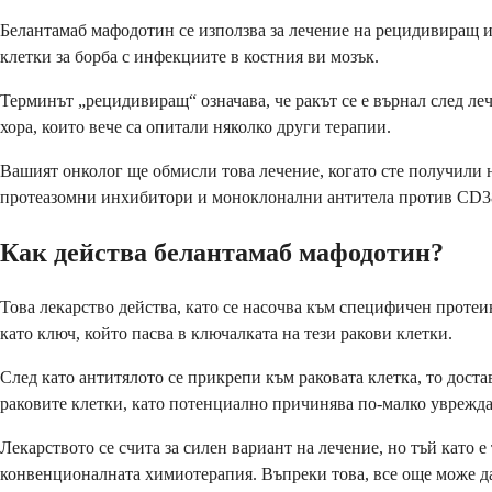
Белантамаб мафодотин се използва за лечение на рецидивиращ и
клетки за борба с инфекциите в костния ви мозък.
Терминът „рецидивиращ“ означава, че ракът се е върнал след леч
хора, които вече са опитали няколко други терапии.
Вашият онколог ще обмисли това лечение, когато сте получили
протеазомни инхибитори и моноклонални антитела против CD38. 
Как действа белантамаб мафодотин?
Това лекарство действа, като се насочва към специфичен проте
като ключ, който пасва в ключалката на тези ракови клетки.
След като антитялото се прикрепи към раковата клетка, то дос
раковите клетки, като потенциално причинява по-малко уврежда
Лекарството се счита за силен вариант на лечение, но тъй като
конвенционалната химиотерапия. Въпреки това, все още може д