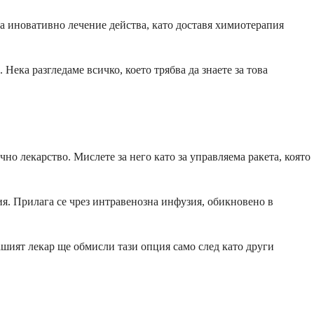
ва иновативно лечение действа, като доставя химиотерапия
 Нека разгледаме всичко, което трябва да знаете за това
о лекарство. Мислете за него като за управляема ракета, която
ия. Прилага се чрез интравенозна инфузия, обикновено в
ашият лекар ще обмисли тази опция само след като други