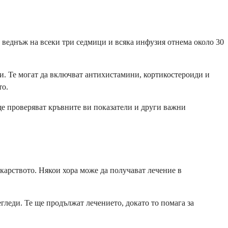
 веднъж на всеки три седмици и всяка инфузия отнема около 30
и. Те могат да включват антихистамини, кортикостероиди и
то.
ще проверяват кръвните ви показатели и други важни
екарството. Някои хора може да получават лечение в
леди. Те ще продължат лечението, докато то помага за