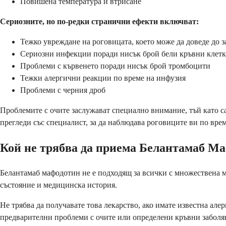
Повишена температура и втрисане
Сериозните, но по-редки странични ефекти включват:
Тежко увреждане на роговицата, което може да доведе до з
Сериозни инфекции поради нисък брой бели кръвни клет
Проблеми с кървенето поради нисък брой тромбоцити
Тежки алергични реакции по време на инфузия
Проблеми с черния дроб
Проблемите с очите заслужават специално внимание, тъй като с
прегледи със специалист, за да наблюдава роговиците ви по врем
Кой не трябва да приема Белантамаб М
Белантамаб мафодотин не е подходящ за всички с множествена м
състояние и медицинска история.
Не трябва да получавате това лекарство, ако имате известна ал
предварителни проблеми с очите или определени кръвни заболя