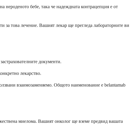
на нероденото бебе, така че надеждната контрацепция е от
ти за това лечение. Вашият лекар ще прегледа лабораторните ви
в застрахователните документи.
конкретно лекарство.
зползвани взаимозаменяемо. Общото наименование е belantamab
ожествена миелома. Вашият онколог ще вземе предвид вашата