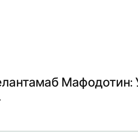
лантамаб Мафодотин: У
.