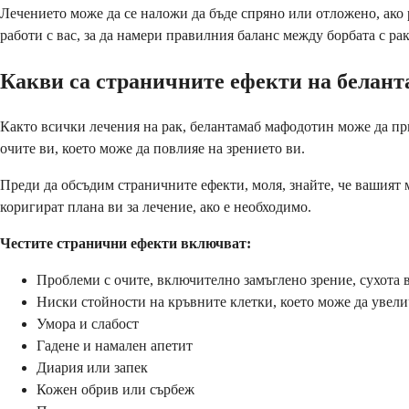
Лечението може да се наложи да бъде спряно или отложено, ако 
работи с вас, за да намери правилния баланс между борбата с ра
Какви са страничните ефекти на белан
Както всички лечения на рак, белантамаб мафодотин може да пр
очите ви, което може да повлияе на зрението ви.
Преди да обсъдим страничните ефекти, моля, знайте, че вашият 
коригират плана ви за лечение, ако е необходимо.
Честите странични ефекти включват:
Проблеми с очите, включително замъглено зрение, сухота 
Ниски стойности на кръвните клетки, което може да увел
Умора и слабост
Гадене и намален апетит
Диария или запек
Кожен обрив или сърбеж