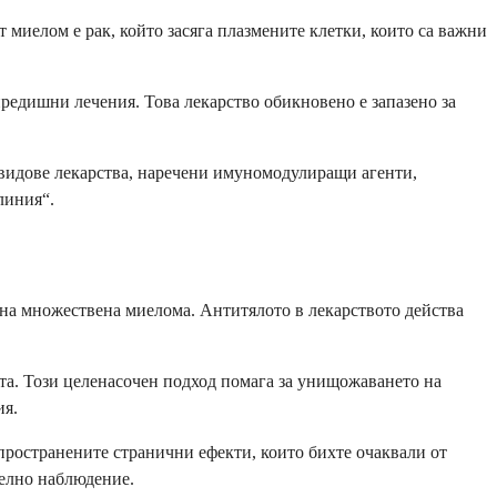
миелом е рак, който засяга плазмените клетки, които са важни
 предишни лечения. Това лекарство обикновено е запазено за
видове лекарства, наречени имуномодулиращи агенти,
линия“.
 на множествена миелома. Антитялото в лекарството действа
ата. Този целенасочен подход помага за унищожаването на
ия.
зпространените странични ефекти, които бихте очаквали от
телно наблюдение.