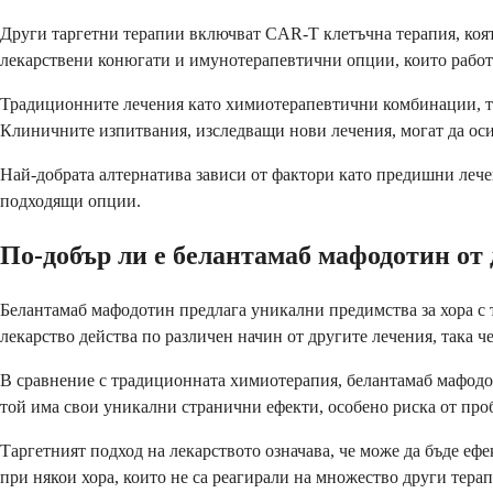
Други таргетни терапии включват CAR-T клетъчна терапия, коят
лекарствени конюгати и имунотерапевтични опции, които работ
Традиционните лечения като химиотерапевтични комбинации, тра
Клиничните изпитвания, изследващи нови лечения, могат да оси
Най-добрата алтернатива зависи от фактори като предишни лечен
подходящи опции.
По-добър ли е белантамаб мафодотин от
Белантамаб мафодотин предлага уникални предимства за хора с 
лекарство действа по различен начин от другите лечения, така ч
В сравнение с традиционната химиотерапия, белантамаб мафодот
той има свои уникални странични ефекти, особено риска от про
Таргетният подход на лекарството означава, че може да бъде еф
при някои хора, които не са реагирали на множество други тера