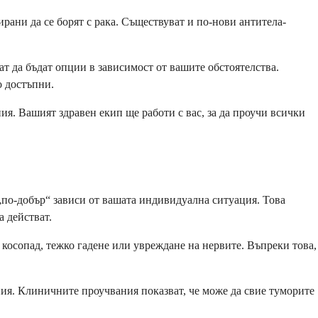
ани да се борят с рака. Съществуват и по-нови антитела-
 да бъдат опции в зависимост от вашите обстоятелства.
о достъпни.
я. Вашият здравен екип ще работи с вас, за да проучи всички
„по-добър“ зависи от вашата индивидуална ситуация. Това
а действат.
осопад, тежко гадене или увреждане на нервите. Въпреки това,
ения. Клиничните проучвания показват, че може да свие туморите