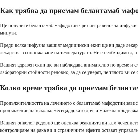
Как трябва да приемам белантамаб маф
Ще получите белантамаб мафодотин чрез интравенозна инфузия в
минути.
Преди всяка инфузия вашият медицински екип ще ви даде лекарс
лекарства за понижаване на температурата. Не е необходимо да
Вашият здравен екип ще ви наблюдава внимателно по време и сл
лабораторни стойности редовно, за да се уверят, че тялото ви се 
Колко време трябва да приемам белант
Продължителността на лечението с белантамаб мафодотин зависи 
продължение на няколко месеца, докато други може да продължа
Вашият онколог редовно ще оценява реакцията ви към лечението 
контролиране на рака ви и страничните ефекти остават управляе