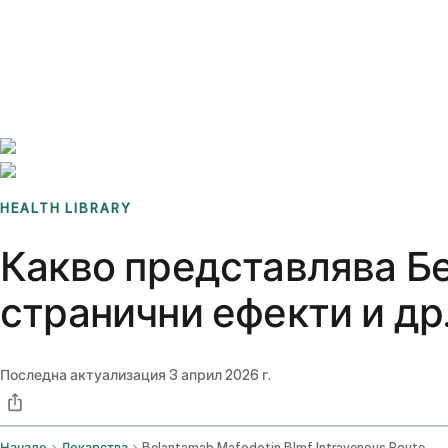
Benchmarks
Stories
FAQ
Sign up / Log in
HEALTH LIBRARY
Какво представлява Бе
странични ефекти и др
Последна актуализация
3 април 2026 г.
Начало
Лекарства
Belantamab Mafodotin Blmf Intravenous Route