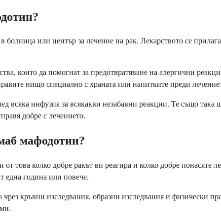
одотин?
 болница или център за лечение на рак. Лекарството се прилага
тва, които да помогнат за предотвратяване на алергични реакци
 правите нищо специално с храната или напитките преди лечение
ед всяка инфузия за всякакви незабавни реакции. Те също така 
справя добре с лечението.
амаб мафодотин?
от това колко добре ракът ви реагира и колко добре понасяте л
т една година или повече.
чрез кръвни изследвания, образни изследвания и физически прег
ми.