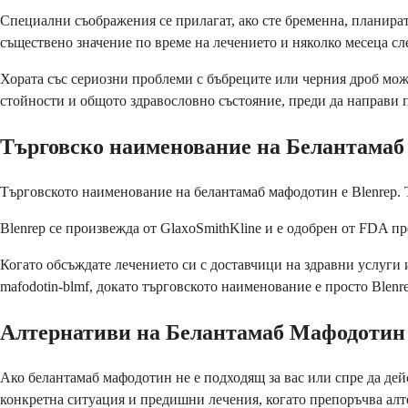
Специални съображения се прилагат, ако сте бременна, планират
съществено значение по време на лечението и няколко месеца сле
Хората със сериозни проблеми с бъбреците или черния дроб може
стойности и общото здравословно състояние, преди да направи 
Търговско наименование на Белантама
Търговското наименование на белантамаб мафодотин е Blenrep. Т
Blenrep се произвежда от GlaxoSmithKline и е одобрен от FDA пр
Когато обсъждате лечението си с доставчици на здравни услуги
mafodotin-blmf, докато търговското наименование е просто Blenre
Алтернативи на Белантамаб Мафодотин
Ако белантамаб мафодотин не е подходящ за вас или спре да де
конкретна ситуация и предишни лечения, когато препоръчва алт