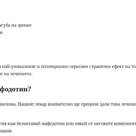
агуба на зрение
ки
а най-уникалният и потенциално сериозен страничен ефект на т
е на лечението.
афодотин?
иелома. Вашият лекар внимателно ще прецени дали това лечение
ергия към белантамаб мафодотин или някой от неговите компонен
вания.