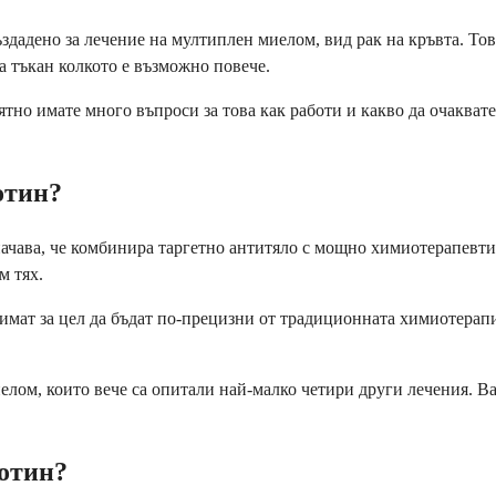
ъздадено за лечение на мултиплен миелом, вид рак на кръвта. То
а тъкан колкото е възможно повече.
тно имате много въпроси за това как работи и какво да очаквате.
отин?
ачава, че комбинира таргетно антитяло с мощно химиотерапевтичн
м тях.
 имат за цел да бъдат по-прецизни от традиционната химиотерап
елом, които вече са опитали най-малко четири други лечения. В
дотин?