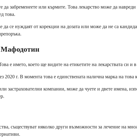
е да забременеете или кърмите. Това лекарство може да навреди 
д това.
 да се нуждаят от корекции на дозата или може да не са кандида
препоръка.
б Мафодотин
ова е името, което ще видите на етикетите на лекарствата си и 
ез 2020 г. В момента това е единствената налична марка на това 
 или застрахователни компании, може да чуете и двете имена, и
p.
йства, съществуват няколко други възможности за лечение на мн
ернативи.