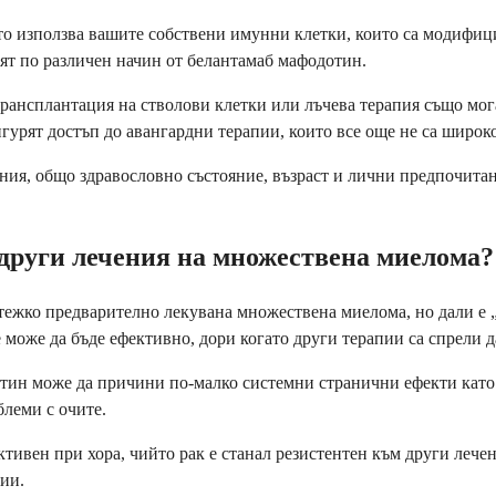
о използва вашите собствени имунни клетки, които са модифицир
ят по различен начин от белантамаб мафодотин.
нсплантация на стволови клетки или лъчева терапия също могат
гурят достъп до авангардни терапии, които все още не са широк
ия, общо здравословно състояние, възраст и лични предпочитани
 други лечения на множествена миелома?
тежко предварително лекувана множествена миелома, но дали е 
е може да бъде ефективно, дори когато други терапии са спрели д
ин може да причини по-малко системни странични ефекти като к
блеми с очите.
ективен при хора, чийто рак е станал резистентен към други леч
пии.