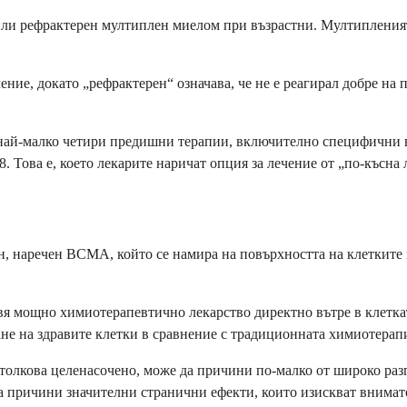
ли рефрактерен мултиплен миелом при възрастни. Мултипленият 
ение, докато „рефрактерен“ означава, че не е реагирал добре на
 най-малко четири предишни терапии, включително специфични 
Това е, което лекарите наричат опция за лечение от „по-късна 
ин, наречен BCMA, който се намира на повърхността на клетките
тавя мощно химиотерапевтично лекарство директно вътре в клетк
не на здравите клетки в сравнение с традиционната химиотерап
 е толкова целенасочено, може да причини по-малко от широко ра
а причини значителни странични ефекти, които изискват внима