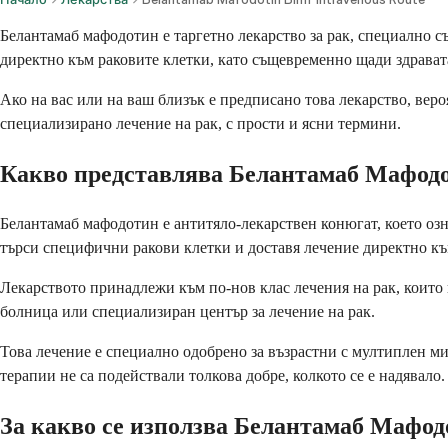
Белантамаб мафодотин е таргетно лекарство за рак, специално с
директно към раковите клетки, като същевременно щади здрават
Ако на вас или на ваш близък е предписано това лекарство, вероя
специализирано лечение на рак, с прости и ясни термини.
Какво представлява Белантамаб Мафод
Белантамаб мафодотин е антитяло-лекарствен конюгат, което озн
търси специфични ракови клетки и доставя лечение директно къ
Лекарството принадлежи към по-нов клас лечения на рак, които
болница или специализиран център за лечение на рак.
Това лечение е специално одобрено за възрастни с мултиплен ми
терапии не са подействали толкова добре, колкото се е надявало.
За какво се използва Белантамаб Мафо