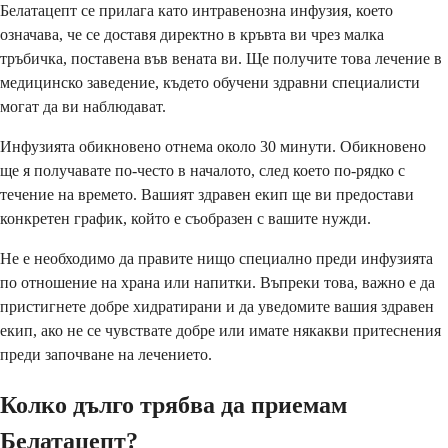
Белатацепт се прилага като интравенозна инфузия, което
означава, че се доставя директно в кръвта ви чрез малка
тръбичка, поставена във вената ви. Ще получите това лечение в
медицинско заведение, където обучени здравни специалисти
могат да ви наблюдават.
Инфузията обикновено отнема около 30 минути. Обикновено
ще я получавате по-често в началото, след което по-рядко с
течение на времето. Вашият здравен екип ще ви предостави
конкретен график, който е съобразен с вашите нужди.
Не е необходимо да правите нищо специално преди инфузията
по отношение на храна или напитки. Въпреки това, важно е да
пристигнете добре хидратирани и да уведомите вашия здравен
екип, ако не се чувствате добре или имате някакви притеснения
преди започване на лечението.
Колко дълго трябва да приемам
Белатацепт?