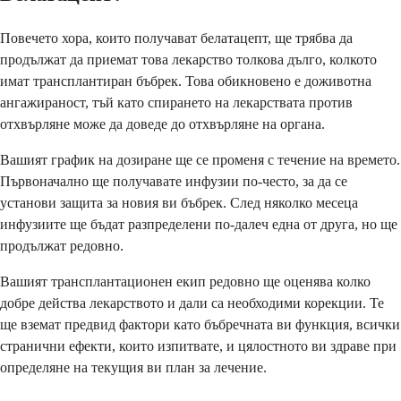
Повечето хора, които получават белатацепт, ще трябва да
продължат да приемат това лекарство толкова дълго, колкото
имат трансплантиран бъбрек. Това обикновено е доживотна
ангажираност, тъй като спирането на лекарствата против
отхвърляне може да доведе до отхвърляне на органа.
Вашият график на дозиране ще се променя с течение на времето.
Първоначално ще получавате инфузии по-често, за да се
установи защита за новия ви бъбрек. След няколко месеца
инфузиите ще бъдат разпределени по-далеч една от друга, но ще
продължат редовно.
Вашият трансплантационен екип редовно ще оценява колко
добре действа лекарството и дали са необходими корекции. Те
ще вземат предвид фактори като бъбречната ви функция, всички
странични ефекти, които изпитвате, и цялостното ви здраве при
определяне на текущия ви план за лечение.