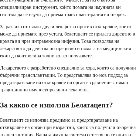
специализиран инструмент, който помага на имунната ви
система да се научи да приема трансплантирания ви бъбрек.
За разлика от някои други лекарства против отхвърляне, които
може да приемате през устата, белатацепт се прилага директно в
кръвта ви чрез интравенозна инфузия. Това позволява на
лекарството да действа по-прецизно и помага на медицинския
екип да контролира точно колко получавате.
Лекарството е разработено специално за хора, които са получили
бъбречни трансплантации. То представлява по-нов подход за
предотвратяване на отхвърляне на орган в сравнение с някои
традиционни имуносупресивни лекарства.
За какво се използва Белатацепт?
Белатацепт се използва предимно за предотвратяване на
отхвърляне на орган при възрастни, които са получили бъбречна
трансплантация. Вашата имунна система естествено се опитва