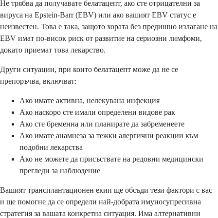
Не трябва да получавате белатацепт, ако сте отрицателни за
вируса на Epstein-Barr (EBV) или ако вашият EBV статус е
неизвестен. Това е така, защото хората без предишно излагане на
EBV имат по-висок риск от развитие на сериозни лимфоми,
докато приемат това лекарство.
Други ситуации, при които белатацепт може да не се
препоръчва, включват:
Ако имате активна, нелекувана инфекция
Ако наскоро сте имали определени видове рак
Ако сте бременна или планирате да забременеете
Ако имате анамнеза за тежки алергични реакции към
подобни лекарства
Ако не можете да присъствате на редовни медицински
прегледи за наблюдение
Вашият трансплантационен екип ще обсъди тези фактори с вас
и ще помогне да се определи най-добрата имуносупресивна
стратегия за вашата конкретна ситуация. Има алтернативни