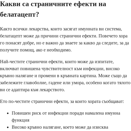
Какви са страничните ефекти на
белатацепт?
Както всички лекарства, които засягат имунната ви система,
белатацепт може да причини странични ефекти. Повечето хора
го понасят добре, но е важно да знаете за какво да следите, за да
получите помощ, ако е необходимо.
Най-честите странични ефекти, които може да изпитате,
включват повишена чувствителност към инфекции, високо
кръвно налягане и промени в кръвната картина. Може също да
забележите главоболие, гадене или умора, особено когато тялото
ви се адаптира към лекарството.
Ето по-честите странични ефекти, за които хората съобщават:
Повишен риск от инфекции поради намалена имунна
функция
Високо кръвно налягане, което може да изисква