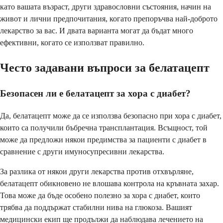
като вашата възраст, други здравословни състояния, начин на
живот и лични предпочитания, когато препоръчва най-доброто
лекарство за вас. И двата варианта могат да бъдат много
ефективни, когато се използват правилно.
Често задавани въпроси за белатацепт
Безопасен ли е белатацепт за хора с диабет?
Да, белатацепт може да се използва безопасно при хора с диабет,
които са получили бъбречна трансплантация. Всъщност, той
може да предложи някои предимства за пациенти с диабет в
сравнение с други имуносупресивни лекарства.
За разлика от някои други лекарства против отхвърляне,
белатацепт обикновено не влошава контрола на кръвната захар.
Това може да бъде особено полезно за хора с диабет, които
трябва да поддържат стабилни нива на глюкоза. Вашият
медицински екип ще продължи да наблюдава лечението на