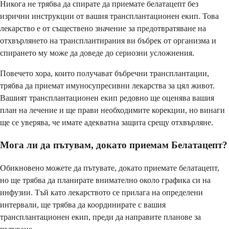
Никога не трябва да спирате да приемате белатацепт без
изрични инструкции от вашия трансплантационен екип. Това
лекарство е от съществено значение за предотвратяване на
отхвърлянето на трансплантирания ви бъбрек от организма и
спирането му може да доведе до сериозни усложнения.
Повечето хора, които получават бъбречни трансплантации,
трябва да приемат имуносупресивни лекарства за цял живот.
Вашият трансплантационен екип редовно ще оценява вашия
план на лечение и ще прави необходимите корекции, но винаги
ще се уверява, че имате адекватна защита срещу отхвърляне.
Мога ли да пътувам, докато приемам Белатацепт?
Обикновено можете да пътувате, докато приемате белатацепт,
но ще трябва да планирате внимателно около графика си на
инфузии. Тъй като лекарството се прилага на определени
интервали, ще трябва да координирате с вашия
трансплантационен екип, преди да направите планове за