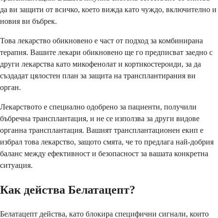
да ви защити от всичко, което вижда като чуждо, включително и
новия ви бъбрек.
Това лекарство обикновено е част от подход за комбинирана
терапия. Вашите лекари обикновено ще го предписват заедно с
други лекарства като микофенолат и кортикостероиди, за да
създадат цялостен план за защита на трансплантирания ви
орган.
Лекарството е специално одобрено за пациенти, получили
бъбречна трансплантация, и не се използва за други видове
органна трансплантация. Вашият трансплантационен екип е
избрал това лекарство, защото смята, че то предлага най-добрия
баланс между ефективност и безопасност за вашата конкретна
ситуация.
Как действа Белатацепт?
Белатацепт действа, като блокира специфични сигнали, които