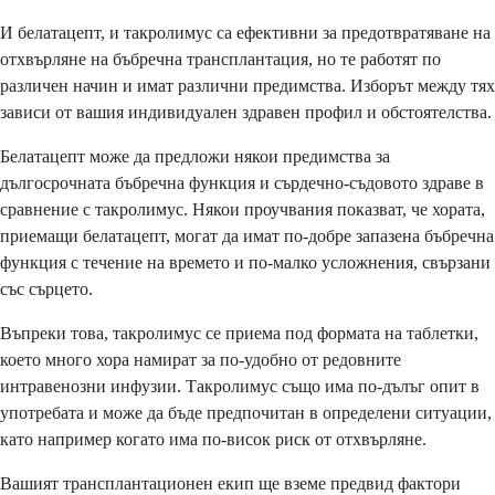
И белатацепт, и такролимус са ефективни за предотвратяване на
отхвърляне на бъбречна трансплантация, но те работят по
различен начин и имат различни предимства. Изборът между тях
зависи от вашия индивидуален здравен профил и обстоятелства.
Белатацепт може да предложи някои предимства за
дългосрочната бъбречна функция и сърдечно-съдовото здраве в
сравнение с такролимус. Някои проучвания показват, че хората,
приемащи белатацепт, могат да имат по-добре запазена бъбречна
функция с течение на времето и по-малко усложнения, свързани
със сърцето.
Въпреки това, такролимус се приема под формата на таблетки,
което много хора намират за по-удобно от редовните
интравенозни инфузии. Такролимус също има по-дълъг опит в
употребата и може да бъде предпочитан в определени ситуации,
като например когато има по-висок риск от отхвърляне.
Вашият трансплантационен екип ще вземе предвид фактори