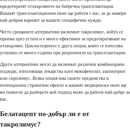
предотвратят отхвърлянето на бъбречна трансплантация.
Вашият трансплантационен екип ще работи с вас, за да намери
най-добрия вариант за вашите специфични нужди.
Често срещаните алтернативи включват такролимус, който се
приема през устата и е много ефективен за предотвратяване на
отхвърляне. Циклоспоринът е друга опция, която се използва
успешно от много години при реципиенти на трансплантации.
Други алтернативи могат да включват различни комбинирани
подходи, използващи лекарства като микофенолат, азатиоприн
или сиролимус. Всяка опция има своите предимства и
потенциални странични ефекти и вашият медицински екип ще
ви помогне да разберете кой подход може да работи най-добре за
вас.
Белатацепт по-добър ли е от
такролимус?