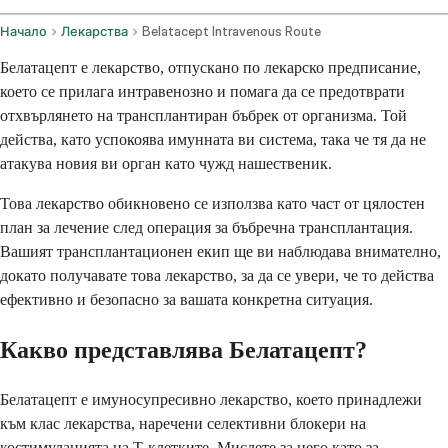
Начало
Лекарства
Belatacept Intravenous Route
Белатацепт е лекарство, отпускано по лекарско предписание,
което се прилага интравенозно и помага да се предотврати
отхвърлянето на трансплантиран бъбрек от организма. Той
действа, като успокоява имунната ви система, така че тя да не
атакува новия ви орган като чужд нашественик.
Това лекарство обикновено се използва като част от цялостен
план за лечение след операция за бъбречна трансплантация.
Вашият трансплантационен екип ще ви наблюдава внимателно,
докато получавате това лекарство, за да се увери, че то действа
ефективно и безопасно за вашата конкретна ситуация.
Какво представлява Белатацепт?
Белатацепт е имуносупресивно лекарство, което принадлежи
към клас лекарства, наречени селективни блокери на
костимулацията на Т-клетките. Мислете за него като за