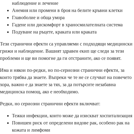
наблюдение и лечение
Анемия или промени в броя на белите кръвни клетки
Главоболие и обща умора
Гадене или дискомфорт в храносмилателната система
Подуване на ръцете, краката или краката
Тези странични ефекти са управляеми с подходящи медицински
грижи и наблюдение. Вашият здравен екип ще следи за тези
проблеми и ще ви помогне да ги отстраните, ако се появят.
Има и някои по-редки, но по-сериозни странични ефекти, за
които трябва да знаете. Въпреки че те не се случват на повечето
хора, важно е да знаете за тях, за да потърсите незабавна
медицинска помощ, ако е необходимо.
Редки, но сериозни странични ефекти включват:
Тежки инфекции, които може да изискват хоспитализация
Повишен риск от определени видове рак, особено рак на
кожата и лимфоми