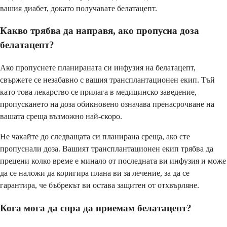
вашия диабет, докато получавате белатацепт.
Какво трябва да направя, ако пропусна доза
белатацепт?
Ако пропуснете планираната си инфузия на белатацепт,
свържете се незабавно с вашия трансплантационен екип. Тъй
като това лекарство се прилага в медицинско заведение,
пропускането на доза обикновено означава пренасрочване на
вашата среща възможно най-скоро.
Не чакайте до следващата си планирана среща, ако сте
пропуснали доза. Вашият трансплантационен екип трябва да
прецени колко време е минало от последната ви инфузия и може
да се наложи да коригира плана ви за лечение, за да се
гарантира, че бъбрекът ви остава защитен от отхвърляне.
Кога мога да спра да приемам белатацепт?