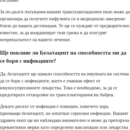
пътуване.
За по-дълги пътувания вашият трансплантационен екип може да
организира да получите инфузията си в медицинско заведение
близо до вашата дестинация. Те ще се нуждаят от предварително
известие, за да координират тази грижа и да осигурят
непрекъснатост на вашето лечение.
Ще повлияе ли Белатацепт на способността ми да
се боря с инфекциите?
Да, белатацепт ще намали способността на имунната ви система
да се бори с инфекциите, което е очакван ефект от
имуносупресивните лекарства. Това е необходимо, за да се
предотврати отхвърляне на трансплантирания ви бъбрек.
Докато рискът от инфекция е повишен, повечето хора,
приемащи белатацепт, не изпитват сериозни инфекции. Вашият
здравен екип ще ви наблюдава внимателно и може да препоръча
превантивни мерки като определени ваксинации или лекарства