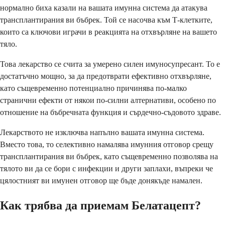
нормално биха казали на вашата имунна система да атакува
трансплантирания ви бъбрек. Той се насочва към Т-клетките,
които са ключови играчи в реакцията на отхвърляне на вашето
тяло.
Това лекарство се счита за умерено силен имуносупресант. То е
достатъчно мощно, за да предотврати ефективно отхвърляне,
като същевременно потенциално причинява по-малко
странични ефекти от някои по-силни алтернативи, особено по
отношение на бъбречната функция и сърдечно-съдовото здраве.
Лекарството не изключва напълно вашата имунна система.
Вместо това, то селективно намалява имунния отговор срещу
трансплантирания ви бъбрек, като същевременно позволява на
тялото ви да се бори с инфекции и други заплахи, въпреки че
цялостният ви имунен отговор ще бъде донякъде намален.
Как трябва да приемам Белатацепт?