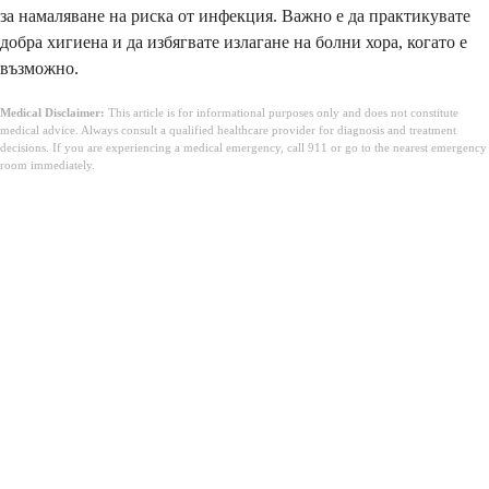
за намаляване на риска от инфекция. Важно е да практикувате
добра хигиена и да избягвате излагане на болни хора, когато е
възможно.
Medical Disclaimer:
This article is for informational purposes only and does not constitute
medical advice. Always consult a qualified healthcare provider for diagnosis and treatment
decisions. If you are experiencing a medical emergency, call 911 or go to the nearest emergency
room immediately.