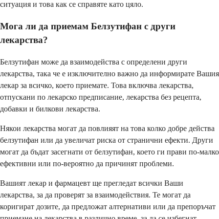
ситуация и това как се справяте като цяло.
Мога ли да приемам Белзутифан с други
лекарства?
Белзутифан може да взаимодейства с определени други
лекарства, така че е изключително важно да информирате Вашия
лекар за всичко, което приемате. Това включва лекарства,
отпускани по лекарско предписание, лекарства без рецепта,
добавки и билкови лекарства.
Някои лекарства могат да повлияят на това колко добре действа
белзутифан или да увеличат риска от странични ефекти. Други
могат да бъдат засегнати от белзутифан, което ги прави по-малко
ефективни или по-вероятно да причинят проблеми.
Вашият лекар и фармацевт ще прегледат всички Ваши
лекарства, за да проверят за взаимодействия. Те могат да
коригират дозите, да предложат алтернативи или да препоръчат
приемане на лекарства в различно време, за да се избегнат