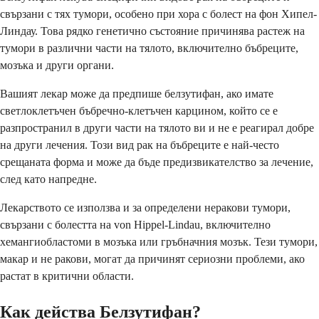
свързани с тях тумори, особено при хора с болест на фон Хипел-
Линдау. Това рядко генетично състояние причинява растеж на
тумори в различни части на тялото, включително бъбреците,
мозъка и други органи.
Вашият лекар може да предпише белзутифан, ако имате
светлоклетъчен бъбречно-клетъчен карцином, който се е
разпространил в други части на тялото ви и не е реагирал добре
на други лечения. Този вид рак на бъбреците е най-често
срещаната форма и може да бъде предизвикателство за лечение,
след като напредне.
Лекарството се използва и за определени неракови тумори,
свързани с болестта на von Hippel-Lindau, включително
хемангиобластоми в мозъка или гръбначния мозък. Тези тумори,
макар и не ракови, могат да причинят сериозни проблеми, ако
растат в критични области.
Как действа Белзутифан?