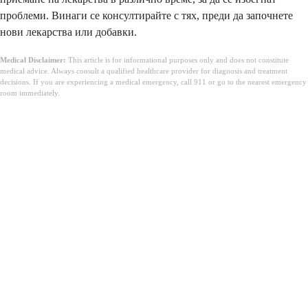
проблеми. Винаги се консултирайте с тях, преди да започнете
нови лекарства или добавки.
Medical Disclaimer:
This article is for informational purposes only and does not constitute
medical advice. Always consult a qualified healthcare provider for diagnosis and treatment
decisions. If you are experiencing a medical emergency, call 911 or go to the nearest emergency
room immediately.