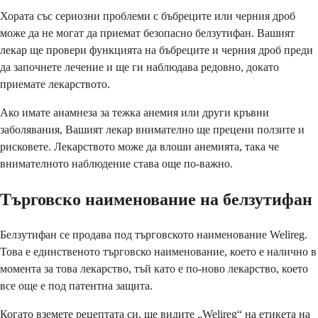
Хората със сериозни проблеми с бъбреците или черния дроб
може да не могат да приемат безопасно белзутифан. Вашият
лекар ще провери функцията на бъбреците и черния дроб преди
да започнете лечение и ще ги наблюдава редовно, докато
приемате лекарството.
Ако имате анамнеза за тежка анемия или други кръвни
заболявания, Вашият лекар внимателно ще прецени ползите и
рисковете. Лекарството може да влоши анемията, така че
внимателното наблюдение става още по-важно.
Търговско наименование на белзутифан
Белзутифан се продава под търговското наименование Welireg.
Това е единственото търговско наименование, което е налично в
момента за това лекарство, тъй като е по-ново лекарство, което
все още е под патентна защита.
Когато вземете рецептата си, ще видите „Welireg“ на етикета на