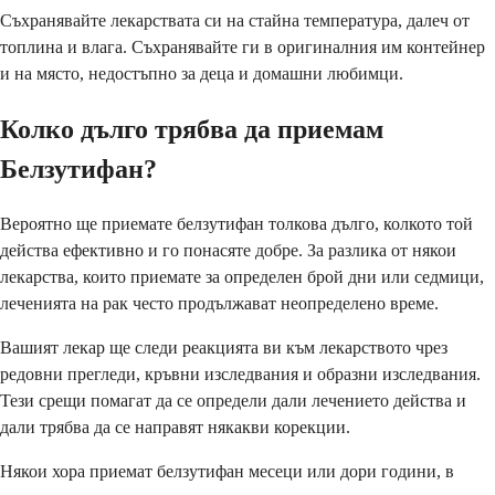
Съхранявайте лекарствата си на стайна температура, далеч от
топлина и влага. Съхранявайте ги в оригиналния им контейнер
и на място, недостъпно за деца и домашни любимци.
Колко дълго трябва да приемам
Белзутифан?
Вероятно ще приемате белзутифан толкова дълго, колкото той
действа ефективно и го понасяте добре. За разлика от някои
лекарства, които приемате за определен брой дни или седмици,
леченията на рак често продължават неопределено време.
Вашият лекар ще следи реакцията ви към лекарството чрез
редовни прегледи, кръвни изследвания и образни изследвания.
Тези срещи помагат да се определи дали лечението действа и
дали трябва да се направят някакви корекции.
Някои хора приемат белзутифан месеци или дори години, в