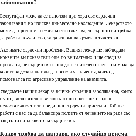
заболявания?
Белзутифан може да се използва при хора със сърдечни
заболявания, но изисква внимателно наблюдение. Лекарството
може да причини анемия, което означава, че сърцето ви трябва
да работи по-усилено, за да изпомпва кръвта в тялото ви.
Ако имате сърдечни проблеми, Вашият лекар ще наблюдава
кръвните ви показатели още по-внимателно и ще следи за
признаци, че сърцето ви е под допълнителен стрес. Той може да
коригира дозата ви или да препоръча лечения, които да
помогнат за по-агресивно управление на анемията.
Уведомете Вашия лекар за всички сърдечни заболявания, които
имате, включително високо кръвно налягане, сърдечна
недостатъчност или предишни сърдечни пристъпи. Той ще
работи с вас, за да балансира ползите от лечението на рака със
защитата на здравето на сърцето ви.
Какво трябва да направя, ако случайно приема