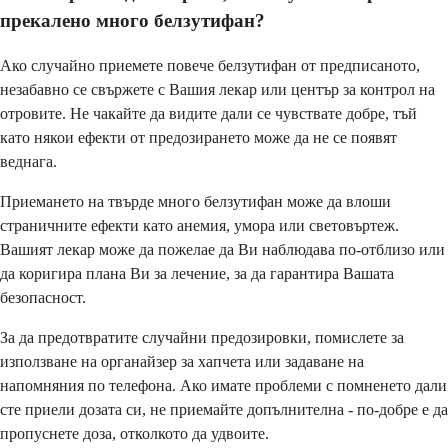
прекалено много белзутифан?
Ако случайно приемете повече белзутифан от предписаното,
незабавно се свържете с Вашия лекар или център за контрол на
отровите. Не чакайте да видите дали се чувствате добре, тъй
като някои ефекти от предозирането може да не се появят
веднага.
Приемането на твърде много белзутифан може да влоши
страничните ефекти като анемия, умора или световъртеж.
Вашият лекар може да пожелае да Ви наблюдава по-отблизо или
да коригира плана Ви за лечение, за да гарантира Вашата
безопасност.
За да предотвратите случайни предозировки, помислете за
използване на органайзер за хапчета или задаване на
напомняния по телефона. Ако имате проблеми с помненето дали
сте приели дозата си, не приемайте допълнителна - по-добре е да
пропуснете доза, отколкото да удвоите.