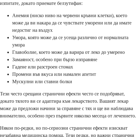
изпитате, докато приемате белзутифан:
Анемия (ниско ниво на червени кръвни клетки), което
може да ви накара да се чувствате уморени или да имате
недостиг на въздух
Умора, която може да се усеща различно от нормалната
умора
Главоболие, което може да варира от леко до умерено
Замаяност, особено при бързо изправяне
Гадене или разстроен стомах
Промени във вкуса или намален апетит
Мускулни или ставни болки
Тези често срещани странични ефекти често се подобряват,
докато тялото ви се адаптира към лекарството. Вашият лекар
може да предложи начини за справяне с тях и ще ви наблюдава
внимателно, особено през първите няколко месеца от лечението.
Някои по-редки, но по-сериозни странични ефекти изискват
незабавна медицинска помощ. Тези редки, но важни странични