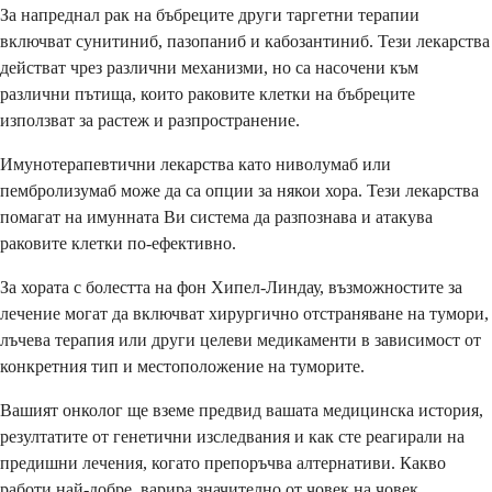
За напреднал рак на бъбреците други таргетни терапии
включват сунитиниб, пазопаниб и кабозантиниб. Тези лекарства
действат чрез различни механизми, но са насочени към
различни пътища, които раковите клетки на бъбреците
използват за растеж и разпространение.
Имунотерапевтични лекарства като ниволумаб или
пембролизумаб може да са опции за някои хора. Тези лекарства
помагат на имунната Ви система да разпознава и атакува
раковите клетки по-ефективно.
За хората с болестта на фон Хипел-Линдау, възможностите за
лечение могат да включват хирургично отстраняване на тумори,
лъчева терапия или други целеви медикаменти в зависимост от
конкретния тип и местоположение на туморите.
Вашият онколог ще вземе предвид вашата медицинска история,
резултатите от генетични изследвания и как сте реагирали на
предишни лечения, когато препоръчва алтернативи. Какво
работи най-добре, варира значително от човек на човек.