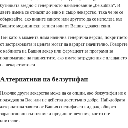
бутилката заедно с генеричното наименование „belzutifan“. И
двете имена се отнасят до едно и също лекарство, така че не се
обърквайте, ако видите едното или другото да се използва във
Вашите медицински записи или от Вашия здравен екип.
Тъй като в момента няма налична генерична версия, покритието
от застраховката и цената могат да варират значително. Говорете
с кабинета на Вашия лекар или фармацевт за програми за
подпомагане на пациентите, ако имате затруднения с плащането
на лекарството си.
Алтернативи на белзутифан
Няколко други лекарства може да са опции, ако белзутифан не е
подходящ за Вас или не действа достатъчно добре. Най-добрата
алтернатива зависи от Вашия специфичен вид рак, общото
здравословно състояние и предишни лечения, които сте
опитвали.