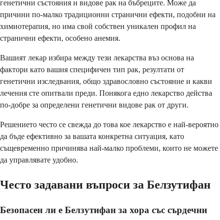
генетични състояния и видове рак на бъбреците. Може да
причини по-малко традиционни странични ефекти, подобни на
химиотерапия, но има свой собствен уникален профил на
странични ефекти, особено анемия.
Вашият лекар избира между тези лекарства въз основа на
фактори като вашия специфичен тип рак, резултати от
генетични изследвания, общо здравословно състояние и какви
лечения сте опитвали преди. Понякога едно лекарство действа
по-добре за определени генетични видове рак от други.
Решението често се свежда до това кое лекарство е най-вероятно
да бъде ефективно за вашата конкретна ситуация, като
същевременно причинява най-малко проблеми, които не можете
да управлявате удобно.
Често задавани въпроси за Белзутифан
Безопасен ли е Белзутифан за хора със сърдечни