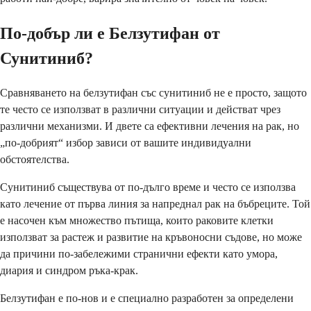
По-добър ли е Белзутифан от
Сунитиниб?
Сравняването на белзутифан със сунитиниб не е просто, защото
те често се използват в различни ситуации и действат чрез
различни механизми. И двете са ефективни лечения на рак, но
„по-добрият“ избор зависи от вашите индивидуални
обстоятелства.
Сунитиниб съществува от по-дълго време и често се използва
като лечение от първа линия за напреднал рак на бъбреците. Той
е насочен към множество пътища, които раковите клетки
използват за растеж и развитие на кръвоносни съдове, но може
да причини по-забележими странични ефекти като умора,
диария и синдром ръка-крак.
Белзутифан е по-нов и е специално разработен за определени