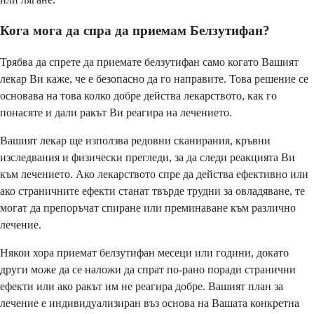
Кога мога да спра да приемам Белзутифан?
Трябва да спрете да приемате белзутифан само когато Вашият
лекар Ви каже, че е безопасно да го направите. Това решение се
основава на това колко добре действа лекарството, как го
понасяте и дали ракът Ви реагира на лечението.
Вашият лекар ще използва редовни сканирания, кръвни
изследвания и физически прегледи, за да следи реакцията Ви
към лечението. Ако лекарството спре да действа ефективно или
ако страничните ефекти станат твърде трудни за овладяване, те
могат да препоръчат спиране или преминаване към различно
лечение.
Някои хора приемат белзутифан месеци или години, докато
други може да се наложи да спрат по-рано поради странични
ефекти или ако ракът им не реагира добре. Вашият план за
лечение е индивидуализиран въз основа на Вашата конкретна