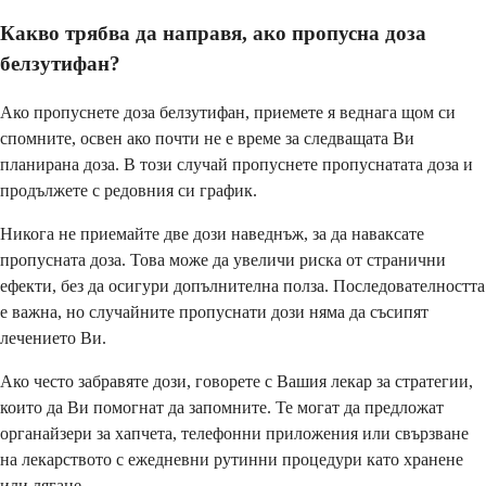
Какво трябва да направя, ако пропусна доза
белзутифан?
Ако пропуснете доза белзутифан, приемете я веднага щом си
спомните, освен ако почти не е време за следващата Ви
планирана доза. В този случай пропуснете пропуснатата доза и
продължете с редовния си график.
Никога не приемайте две дози наведнъж, за да наваксате
пропусната доза. Това може да увеличи риска от странични
ефекти, без да осигури допълнителна полза. Последователността
е важна, но случайните пропуснати дози няма да съсипят
лечението Ви.
Ако често забравяте дози, говорете с Вашия лекар за стратегии,
които да Ви помогнат да запомните. Те могат да предложат
органайзери за хапчета, телефонни приложения или свързване
на лекарството с ежедневни рутинни процедури като хранене
или лягане.