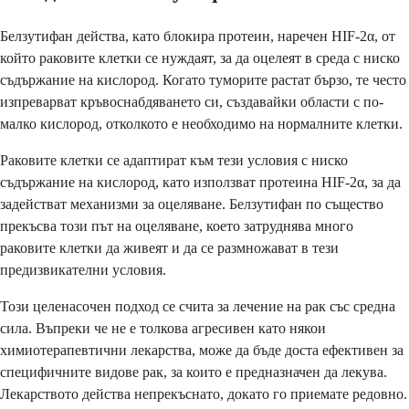
Белзутифан действа, като блокира протеин, наречен HIF-2α, от
който раковите клетки се нуждаят, за да оцелеят в среда с ниско
съдържание на кислород. Когато туморите растат бързо, те често
изпреварват кръвоснабдяването си, създавайки области с по-
малко кислород, отколкото е необходимо на нормалните клетки.
Раковите клетки се адаптират към тези условия с ниско
съдържание на кислород, като използват протеина HIF-2α, за да
задействат механизми за оцеляване. Белзутифан по същество
прекъсва този път на оцеляване, което затруднява много
раковите клетки да живеят и да се размножават в тези
предизвикателни условия.
Този целенасочен подход се счита за лечение на рак със средна
сила. Въпреки че не е толкова агресивен като някои
химиотерапевтични лекарства, може да бъде доста ефективен за
специфичните видове рак, за които е предназначен да лекува.
Лекарството действа непрекъснато, докато го приемате редовно.