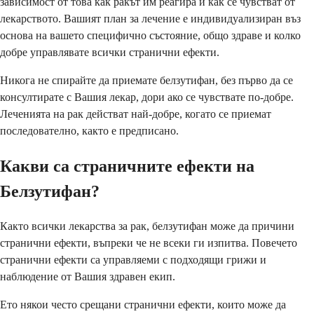
зависимост от това как ракът им реагира и как се чувстват от
лекарството. Вашият план за лечение е индивидуализиран въз
основа на вашето специфично състояние, общо здраве и колко
добре управлявате всички странични ефекти.
Никога не спирайте да приемате белзутифан, без първо да се
консултирате с Вашия лекар, дори ако се чувствате по-добре.
Леченията на рак действат най-добре, когато се приемат
последователно, както е предписано.
Какви са страничните ефекти на
Белзутифан?
Както всички лекарства за рак, белзутифан може да причини
странични ефекти, въпреки че не всеки ги изпитва. Повечето
странични ефекти са управляеми с подходящи грижи и
наблюдение от Вашия здравен екип.
Ето някои често срещани странични ефекти, които може да