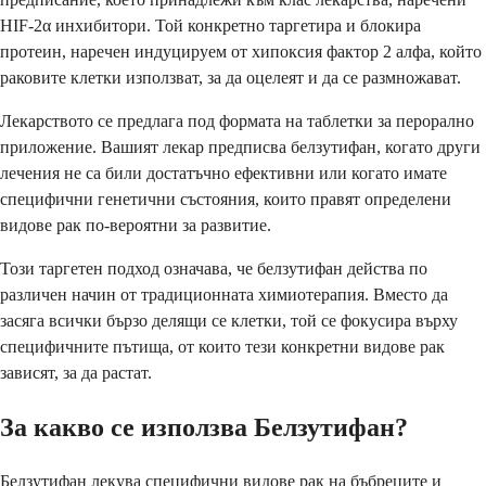
HIF-2α инхибитори. Той конкретно таргетира и блокира
протеин, наречен индуцируем от хипоксия фактор 2 алфа, който
раковите клетки използват, за да оцелеят и да се размножават.
Лекарството се предлага под формата на таблетки за перорално
приложение. Вашият лекар предписва белзутифан, когато други
лечения не са били достатъчно ефективни или когато имате
специфични генетични състояния, които правят определени
видове рак по-вероятни за развитие.
Този таргетен подход означава, че белзутифан действа по
различен начин от традиционната химиотерапия. Вместо да
засяга всички бързо делящи се клетки, той се фокусира върху
специфичните пътища, от които тези конкретни видове рак
зависят, за да растат.
За какво се използва Белзутифан?
Белзутифан лекува специфични видове рак на бъбреците и