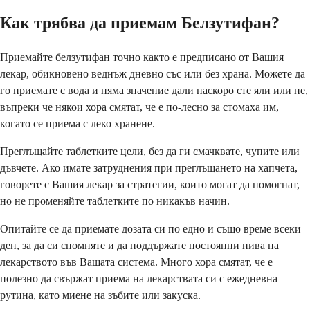
Как трябва да приемам Белзутифан?
Приемайте белзутифан точно както е предписано от Вашия
лекар, обикновено веднъж дневно със или без храна. Можете да
го приемате с вода и няма значение дали наскоро сте яли или не,
въпреки че някои хора смятат, че е по-лесно за стомаха им,
когато се приема с леко хранене.
Преглъщайте таблетките цели, без да ги смачквате, чупите или
дъвчете. Ако имате затруднения при преглъщането на хапчета,
говорете с Вашия лекар за стратегии, които могат да помогнат,
но не променяйте таблетките по никакъв начин.
Опитайте се да приемате дозата си по едно и също време всеки
ден, за да си спомняте и да поддържате постоянни нива на
лекарството във Вашата система. Много хора смятат, че е
полезно да свържат приема на лекарствата си с ежедневна
рутина, като миене на зъбите или закуска.