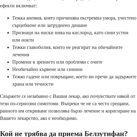
ефекти включват:
Тежка анемия, която причинява екстремна умора, учестено
сърцебиене или затруднено дишане
Признаци на ниски нива на кислород, като сини устни
или нокти
Тежки главоболия, които не реагират на обичайните
лечения
Промени в зрението или проблеми с очите
Необичайно кървене или синини
Тежко гадене или повръщане, което ви пречи да задържите
храна или течности
Свържете се незабавно с Вашия лекар, ако почувствате някой от
тези по-сериозни симптоми. Въпреки че не са често срещани,
ранното им откриване позволява бързо лечение и коригиране на
Вашето лекарство, ако е необходимо.
Кой не трябва да приема Белзутифан?