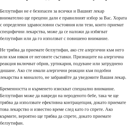
Белзутифан не е безопасен за всички и Вашият лекар
внимателно ще прецени дали е правилният избор за Вас. Хората
с определени здравословни състояния или тези, които приемат
специфични лекарства, може да се наложи да избягват
белзутифан или да го използват с повишено внимание.
Не трябва да приемате белзутифан, ако сте алергични към него
или към някоя от неговите съставки. Признаците на алергична
реакция включват обрив, уртикария, подуване или затруднено
дишане. Ако сте имали алергични реакции към подобни
лекарства в миналото, не забравяйте да уведомите Вашия лекар.
Бременността и кърменето изискват специално внимание.
Белзутифан може да навреди на нероденото бебе, така че ще
трябва да използвате ефективна контрацепция, докато приемате
това лекарство и известно време след като го спрете. Ако
кърмите, вероятно ще трябва да спрете, докато приемате
белзутифан.