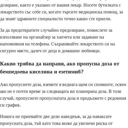
дозиране, както е указано от вашия лекар. Носете бутилката с
лекарството със себе си, когато търсите медицинска помощ, за
да знаят здравните специалисти точно какво сте приели.
За да предотвратите случайно предозиране, помислете за
използване на органайзер за хапчета или задаване на
напомняния на телефона. Съхранявайте лекарството си на
сигурно място, далеч от деца и домашни любимци.
Какво трябва да направя, ако пропусна доза от
бемпедоева киселина и езетимиб?
Ако пропуснете доза, вземете я веднага щом си спомните, освен
ако не е почти време за следващата ви планирана доза. В този
случай, пропуснете пропуснатата доза и продължете с редовния
си график.
Никога не приемайте две дози наведнъж, за да наваксате
пропусната доза, тъй като това може да увеличи риска от