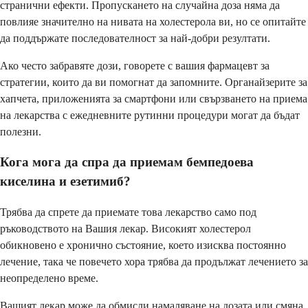
странични ефекти. Пропускането на случайна доза няма да
повлияе значително на нивата на холестерола ви, но се опитайте
да поддържате последователност за най-добри резултати.
Ако често забравяте дози, говорете с вашия фармацевт за
стратегии, които да ви помогнат да запомните. Органайзерите за
хапчета, приложенията за смартфони или свързването на приема
на лекарства с ежедневните рутинни процедури могат да бъдат
полезни.
Кога мога да спра да приемам бемпедоева
киселина и езетимиб?
Трябва да спрете да приемате това лекарство само под
ръководството на Вашия лекар. Високият холестерол
обикновено е хронично състояние, което изисква постоянно
лечение, така че повечето хора трябва да продължат лечението за
неопределено време.
Вашият лекар може да обмисли намаляване на дозата или смяна