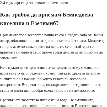
2-4 седмици след започване на лечението.
Как трябва да приемам Бемпедоева
киселина и Езетимиб?
Приемайте това лекарство точно както е предписано от Вашия
лекар, обикновено веднъж дневно със или без храна. Можете да
го приемате по всяко време на деня, но се опитайте да го
приемате по едно и също време всеки ден, за да ви помогне да
запомните.
Не е нужно да се притеснявате за приемането му с мляко или
избягването на определени храни, тъй като храната не влияе
значително на начина, по който тялото ви абсорбира
лекарството. Въпреки това, поддържането на здравословна за
сърцето диета ще подобри ефективността на лекарството.
Преглътнете таблетката цяла с чаша вода. Не смачквайте,
дъвчете или разделяйте таблетката, освен ако Вашият лекар не