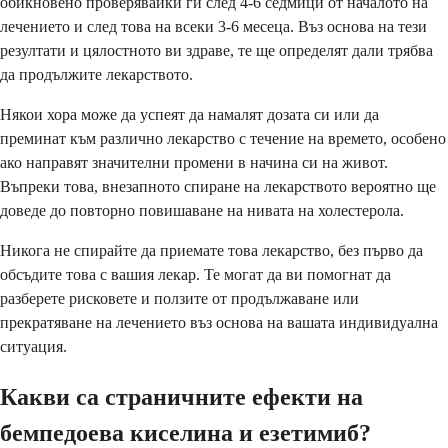
обикновено проверявайки ги след 4-6 седмици от началото на
лечението и след това на всеки 3-6 месеца. Въз основа на тези
резултати и цялостното ви здраве, те ще определят дали трябва
да продължите лекарството.
Някои хора може да успеят да намалят дозата си или да
преминат към различно лекарство с течение на времето, особено
ако направят значителни промени в начина си на живот.
Въпреки това, внезапното спиране на лекарството вероятно ще
доведе до повторно повишаване на нивата на холестерола.
Никога не спирайте да приемате това лекарство, без първо да
обсъдите това с вашия лекар. Те могат да ви помогнат да
разберете рисковете и ползите от продължаване или
прекратяване на лечението въз основа на вашата индивидуална
ситуация.
Какви са страничните ефекти на
бемпедоева киселина и езетимиб?