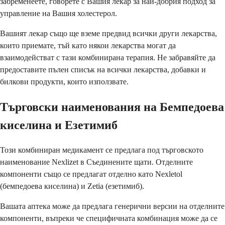
забременеете, говорете с Вашия лекар за най-добрия подход за
управление на Вашия холестерол.
Вашият лекар също ще вземе предвид всички други лекарства,
които приемате, тъй като някои лекарства могат да
взаимодействат с тази комбинирана терапия. Не забравяйте да
предоставите пълен списък на всички лекарства, добавки и
билкови продукти, които използвате.
Търговски наименования на Бемпедоева
киселина и Езетимиб
Този комбиниран медикамент се предлага под търговското
наименование Nexlizet в Съединените щати. Отделните
компоненти също се предлагат отделно като Nexletol
(бемпедоева киселина) и Zetia (езетимиб).
Вашата аптека може да предлага генерични версии на отделните
компоненти, въпреки че специфичната комбинация може да се