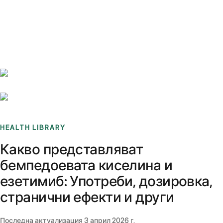
Benchmarks
Stories
FAQ
Sign up / Log in
HEALTH LIBRARY
Какво представляват
бемпедоевата киселина и
езетимиб: Употреби, дозировка,
странични ефекти и други
Последна актуализация
3 април 2026 г.