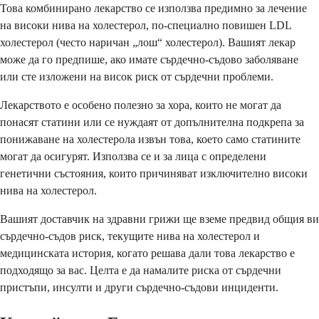
Това комбинирано лекарство се използва предимно за лечение
на високи нива на холестерол, по-специално повишен LDL
холестерол (често наричан „лош“ холестерол). Вашият лекар
може да го предпише, ако имате сърдечно-съдово заболяване
или сте изложени на висок риск от сърдечни проблеми.
Лекарството е особено полезно за хора, които не могат да
понасят статини или се нуждаят от допълнителна подкрепа за
понижаване на холестерола извън това, което само статините
могат да осигурят. Използва се и за лица с определени
генетични състояния, които причиняват изключително високи
нива на холестерол.
Вашият доставчик на здравни грижи ще вземе предвид общия ви
сърдечно-съдов риск, текущите нива на холестерол и
медицинската история, когато решава дали това лекарство е
подходящо за вас. Целта е да намалите риска от сърдечни
пристъпи, инсулти и други сърдечно-съдови инциденти.