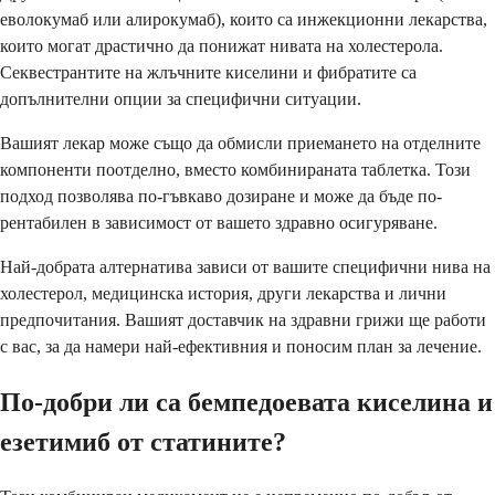
еволокумаб или алирокумаб), които са инжекционни лекарства,
които могат драстично да понижат нивата на холестерола.
Секвестрантите на жлъчните киселини и фибратите са
допълнителни опции за специфични ситуации.
Вашият лекар може също да обмисли приемането на отделните
компоненти поотделно, вместо комбинираната таблетка. Този
подход позволява по-гъвкаво дозиране и може да бъде по-
рентабилен в зависимост от вашето здравно осигуряване.
Най-добрата алтернатива зависи от вашите специфични нива на
холестерол, медицинска история, други лекарства и лични
предпочитания. Вашият доставчик на здравни грижи ще работи
с вас, за да намери най-ефективния и поносим план за лечение.
По-добри ли са бемпедоевата киселина и
езетимиб от статините?