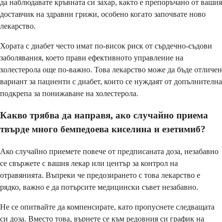
да наблюдавате кръвната си захар, както е препоръчано от вашия
доставчик на здравни грижи, особено когато започвате ново
лекарство.
Хората с диабет често имат по-висок риск от сърдечно-съдови
заболявания, което прави ефективното управление на
холестерола още по-важно. Това лекарство може да бъде отличен
вариант за пациенти с диабет, които се нуждаят от допълнителна
подкрепа за понижаване на холестерола.
Какво трябва да направя, ако случайно приема
твърде много бемпедоева киселина и езетимиб?
Ако случайно приемете повече от предписаната доза, незабавно
се свържете с вашия лекар или център за контрол на
отравянията. Въпреки че предозирането с това лекарство е
рядко, важно е да потърсите медицински съвет незабавно.
Не се опитвайте да компенсирате, като пропуснете следващата
си доза. Вместо това, върнете се към редовния си график на