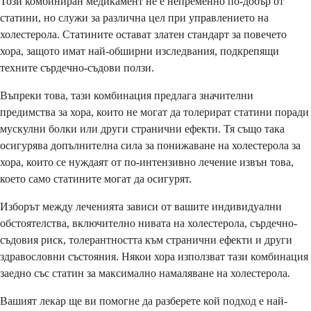
Този комбиниран медикамент не е непременно по-добър от
статини, но служи за различна цел при управлението на
холестерола. Статините остават златен стандарт за повечето
хора, защото имат най-обширни изследвания, подкрепящи
техните сърдечно-съдови ползи.
Въпреки това, тази комбинация предлага значителни
предимства за хора, които не могат да толерират статини поради
мускулни болки или други странични ефекти. Тя също така
осигурява допълнителна сила за понижаване на холестерола за
хора, които се нуждаят от по-интензивно лечение извън това,
което само статините могат да осигурят.
Изборът между леченията зависи от вашите индивидуални
обстоятелства, включително нивата на холестерола, сърдечно-
съдовия риск, толерантността към странични ефекти и други
здравословни състояния. Някои хора използват тази комбинация
заедно със статин за максимално намаляване на холестерола.
Вашият лекар ще ви помогне да разберете кой подход е най-