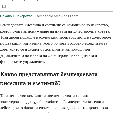
Начало
Лекарства
Bempedoic Acid And Ezetimibe Oral Route
Бемпедоевата киселина и езетимиб са комбинирано лекарство,
което помага за понижаване на нивата на холестерола в кръвта.
Този двоен подход е насочен към производството на холестерол
по два различни начина, което го прави особено ефективен за
хора, които се нуждаят от допълнителна помощ при
управлението на нивата на холестерола извън диетата и
физическите упражнения.
Какво представляват бемпедоевата
киселина и езетимиб?
Това лекарство комбинира две лекарства за понижаване на
холестерола в една удобна таблетка. Бемпедоевата киселина
действа, като блокира ензим в черния дроб, който произвежда