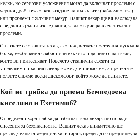
Редки, но сериозни усложнения могат да включват проблеми с
черния дроб, тежко разграждане на мускулите (рабдомиолиза)
или проблеми с жлъчния мехур. Вашият лекар ще ви наблюдава
с редовни кръвни изследвания, за да открие рано евентуални
проблеми.
Свържете се с вашия лекар, ако почувствате постоянна мускулна
болка, необичайна слабост или каквито и да било симптоми,
които ви притесняват. Повечето странични ефекти са
управляеми и вашият лекар може да ви помогне да прецените
ползите спрямо всеки дискомфорт, който може да изпитате.
Кой не трябва да приема Бемпедоева
киселина и Езетимиб?
Определени хора трябва да избягват това лекарство поради
опасения за безопасността. Вашият лекар внимателно ще
прегледа вашата медицинска история, преди да го предпише, за