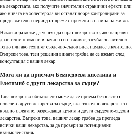
на лекарствата, ако получите значителни странични ефекти или
ако нивата на холестерола ви останат добре контролирани за
продължителен период от време с промени в начина на живот.
Някои хора може да успеят да спрат лекарството, ако направят
драстични промени в начина си на живот, загубят значително
тегло или ако техният сърдечно-съдов риск намалее значително.
Въпреки това, тези решения винаги трябва да се вземат след
консултация с вашия лекар.
Мога ли да приемам Бемпедоева киселина и
Езетимиб с други лекарства за сърце?
Това лекарство обикновено може да се приема безопасно с
повечето други лекарства за сърце, включително лекарства за
кръвно налягане, разреждащи кръвта и други сърдечно-съдови
лекарства. Въпреки това, вашият лекар трябва да прегледа
всички ваши лекарства, за да провери за потенциални
взаимодействия.