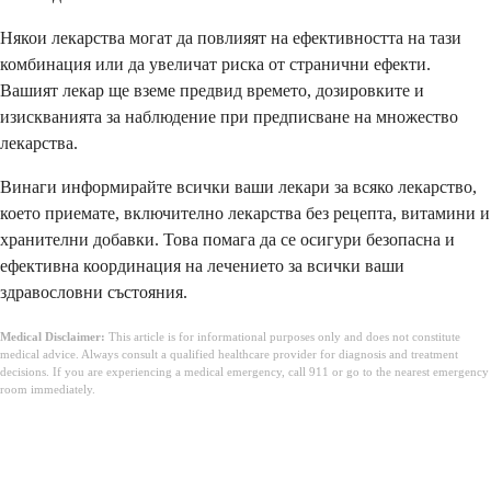
Някои лекарства могат да повлияят на ефективността на тази
комбинация или да увеличат риска от странични ефекти.
Вашият лекар ще вземе предвид времето, дозировките и
изискванията за наблюдение при предписване на множество
лекарства.
Винаги информирайте всички ваши лекари за всяко лекарство,
което приемате, включително лекарства без рецепта, витамини и
хранителни добавки. Това помага да се осигури безопасна и
ефективна координация на лечението за всички ваши
здравословни състояния.
Medical Disclaimer:
This article is for informational purposes only and does not constitute
medical advice. Always consult a qualified healthcare provider for diagnosis and treatment
decisions. If you are experiencing a medical emergency, call 911 or go to the nearest emergency
room immediately.