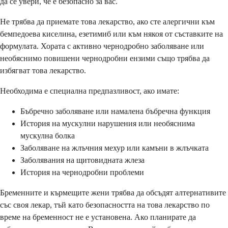
да се увери, че е безопасно за вас.
Не трябва да приемате това лекарство, ако сте алергични към
бемпедоева киселина, езетимиб или към някоя от съставките на
формулата. Хората с активно чернодробно заболяване или
необяснимо повишени чернодробни ензими също трябва да
избягват това лекарство.
Необходима е специална предпазливост, ако имате:
Бъбречно заболяване или намалена бъбречна функция
История на мускулни нарушения или необяснима
мускулна болка
Заболяване на жлъчния мехур или камъни в жлъчката
Заболявания на щитовидната жлеза
История на чернодробни проблеми
Бременните и кърмещите жени трябва да обсъдят алтернативите
със своя лекар, тъй като безопасността на това лекарство по
време на бременност не е установена. Ако планирате да