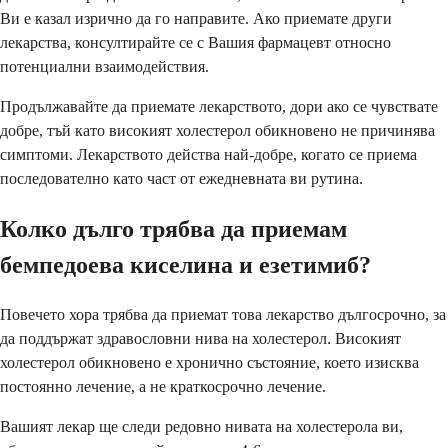
Ви е казал изрично да го направите. Ако приемате други
лекарства, консултирайте се с Вашия фармацевт относно
потенциални взаимодействия.
Продължавайте да приемате лекарството, дори ако се чувствате
добре, тъй като високият холестерол обикновено не причинява
симптоми. Лекарството действа най-добре, когато се приема
последователно като част от ежедневната ви рутина.
Колко дълго трябва да приемам
бемпедоева киселина и езетимиб?
Повечето хора трябва да приемат това лекарство дългосрочно, за
да поддържат здравословни нива на холестерол. Високият
холестерол обикновено е хронично състояние, което изисква
постоянно лечение, а не краткосрочно лечение.
Вашият лекар ще следи редовно нивата на холестерола ви,