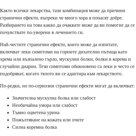
Както всички лекарства, тази комбинация може да причини
странични ефекти, въпреки че много хора я понасят добре.
Разбирането на това какво да очаквате може да ви помогне да се
почувствате по-уверени в лечението си.
Най-честите странични ефекти, които може да изпитате,
включват леки симптоми на горните дихателни пътища като
хрема или възпалено гърло, мускулни болки, болки в корема и
случайни диарии. Тези симптоми обикновено са леки и често се
подобряват, когато тялото ви се адаптира към лекарството.
По-редки, но по-сериозни странични ефекти могат да включват:
Значителна мускулна болка или слабост
Необичайна умора или слабост
Тъмно оцветена урина
Пожълтяване на кожата или очите
Силна коремна болка