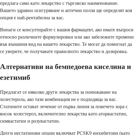
предлага само като лекарство с търговско наименование.
Вашето здравно осигуряване и аптечни ползи ще определят коя
опция е най-рентабилна за вас.
Винаги се консултирайте с вашия фармацевт, ако имате въпроси
относно различните формулировки или ако забележите промени
във външния вид на вашето лекарство. Те могат да помогнат да
се уверите, че получавате правилното лекарство и дозировка.
Алтернативи на бемпедоева киселина и
езетимиб
Предлагат се няколко други лекарства за понижаване на
холестерола, ако тази комбинация не е подходяща за вас.
Статините остават лечение от първа линия за повечето хора с
висок холестерол, включително лекарства като аторвастатин,
симвастатин и розувастатин.
Други нестатинови опции включват PCSK9 инхибитори (като