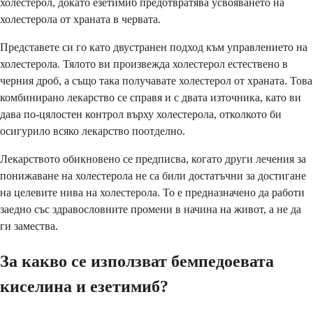
холестерол, докато езетимиб предотвратява усвояването на
холестерола от храната в червата.
Представете си го като двустранен подход към управлението на
холестерола. Тялото ви произвежда холестерол естествено в
черния дроб, а също така получавате холестерол от храната. Това
комбинирано лекарство се справя и с двата източника, като ви
дава по-цялостен контрол върху холестерола, отколкото би
осигурило всяко лекарство поотделно.
Лекарството обикновено се предписва, когато други лечения за
понижаване на холестерола не са били достатъчни за достигане
на целевите нива на холестерола. То е предназначено да работи
заедно със здравословните промени в начина на живот, а не да
ги замества.
За какво се използват бемпедоевата
киселина и езетимиб?