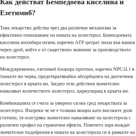
Как действат Бемпедоева киселина и
Езетимиб?
Това лекарство действа чрез два различни механизма за
ефективно понижаване на нивата на холестерол. Бемпедоевата
киселина инхибира ензим, наречен АТР цитрат лиаза във вашия
черен дроб, който е от съществено значение за производството
на холестерол.
Междувременно, езетимиб блокира протеин, наречен NPC1L1 в
тънките ви черва, предотвратявайки абсорбцията на диетичния
холестерол в кръвта ви. Заедно тези действия значително
намаляват количеството холестерол, циркулиращ в кръвта ви.
Комбинацията се счита за умерено силна сред лекарствата за
холестерол. Въпреки че не е толкова мощна като високите дози
статини, тя осигурява значително намаляване на холестерола с
различен профил на странични ефекти. Повечето хора виждат
значителни подобрения в нивата на холестерола си в рамките на