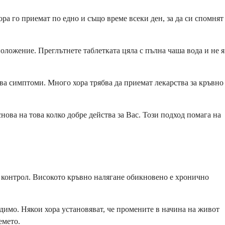
ра го приемат по едно и също време всеки ден, за да си спомнят
оложение. Преглътнете таблетката цяла с пълна чаша вода и не я
ява симптоми. Много хора трябва да приемат лекарства за кръвно
нова на това колко добре действа за Вас. Този подход помага на
од контрол. Високото кръвно налягане обикновено е хронично
димо. Някои хора установяват, че промените в начина на живот
емето.