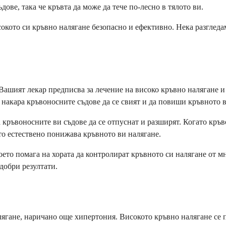
ове, така че кръвта да може да тече по-лесно в тялото ви.
кото си кръвно налягане безопасно и ефективно. Нека разгледаме
Вашият лекар предписва за лечение на високо кръвно налягане и
 накара кръвоносните съдове да се свият и да повиши кръвното в
 кръвоносните ви съдове да се отпуснат и разширят. Когато кръв
ето естествено понижава кръвното ви налягане.
което помага на хората да контролират кръвното си налягане от
-добри резултати.
ягане, наричано още хипертония. Високото кръвно налягане се по