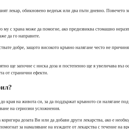
ият лекар, обикновено веднъж или два пъти дневно. Повечето хо
о му с храна може да помогне, ако предизвиква стомашно неразп
аже да го направите.
ствате добре, защото високото кръвно налягане често не причин
тно ще започне с ниска доза и постепенно ще я увеличава въз ос
тта от странични ефекти.
рил?
 до края на живота си, за да поддържат кръвното си налягане п
яване на сериозни усложнения.
коригира дозата Ви или да добави други лекарства, ако е необхо
 помогнат за намаляване на нуждите от лекарства с течение на вр