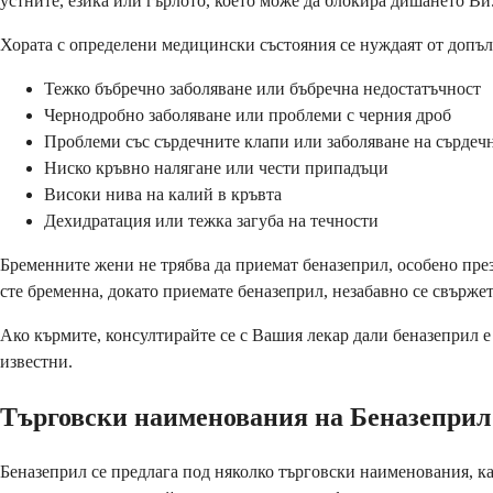
устните, езика или гърлото, което може да блокира дишането Ви
Хората с определени медицински състояния се нуждаят от допъ
Тежко бъбречно заболяване или бъбречна недостатъчност
Чернодробно заболяване или проблеми с черния дроб
Проблеми със сърдечните клапи или заболяване на сърдеч
Ниско кръвно налягане или чести припадъци
Високи нива на калий в кръвта
Дехидратация или тежка загуба на течности
Бременните жени не трябва да приемат беназеприл, особено през 
сте бременна, докато приемате беназеприл, незабавно се свържет
Ако кърмите, консултирайте се с Вашия лекар дали беназеприл е
известни.
Търговски наименования на Беназеприл
Беназеприл се предлага под няколко търговски наименования, ка