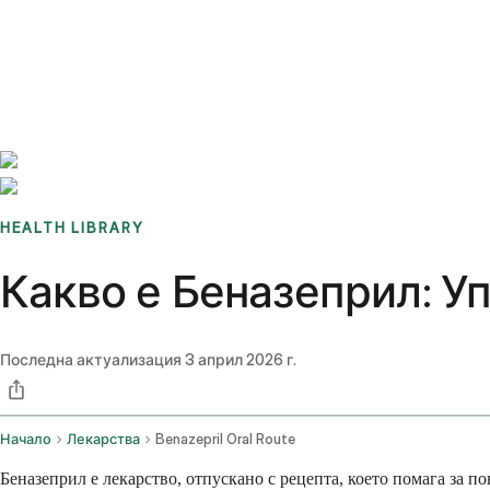
Benchmarks
Stories
FAQ
Sign up / Log in
HEALTH LIBRARY
Какво е Беназеприл: У
Последна актуализация
3 април 2026 г.
Начало
Лекарства
Benazepril Oral Route
Беназеприл е лекарство, отпускано с рецепта, което помага за 