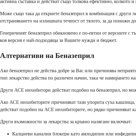
активна съставка и действат също толкова ефективно, колкото и
Може също така да откриете беназеприл в комбинация с други л
отстраняването на излишната течност от тялото, за да понижи д
Генеричният беназеприл обикновено е по-евтин от версиите с т
коя версия е най-подходяща за Вашите нужди и бюджет.
Алтернативи на Беназеприл
Ако беназеприл не действа добре за Вас или причинява неприят
тип лекарство действа по различен начин, така че намирането н
Други АСЕ инхибитори действат подобно на беназеприл, но може 
Ако АСЕ инхибиторите причиняват тази упорита суха кашлица, В
действат подобно на АСЕ инхибиторите, но рядко причиняват к
Други възможности за лекарства за кръвно налягане включват:
Калциеви канални блокери като амлодипин или нифедип