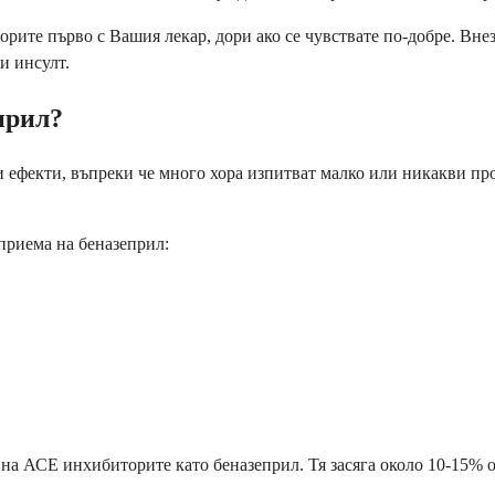
ворите първо с Вашия лекар, дори ако се чувствате по-добре. В
и инсулт.
прил?
 ефекти, въпреки че много хора изпитват малко или никакви пр
приема на беназеприл:
а АСЕ инхибиторите като беназеприл. Тя засяга около 10-15% от