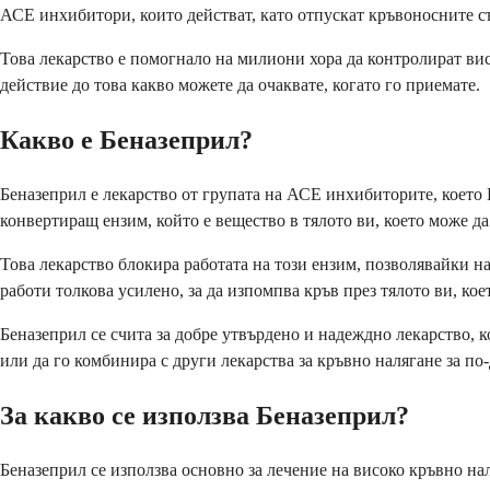
АСЕ инхибитори, които действат, като отпускат кръвоносните съд
Това лекарство е помогнало на милиони хора да контролират висо
действие до това какво можете да очаквате, когато го приемате.
Какво е Беназеприл?
Беназеприл е лекарство от групата на АСЕ инхибиторите, което 
конвертиращ ензим, който е вещество в тялото ви, което може да
Това лекарство блокира работата на този ензим, позволявайки на
работи толкова усилено, за да изпомпва кръв през тялото ви, ко
Беназеприл се счита за добре утвърдено и надеждно лекарство, 
или да го комбинира с други лекарства за кръвно налягане за по
За какво се използва Беназеприл?
Беназеприл се използва основно за лечение на високо кръвно нал