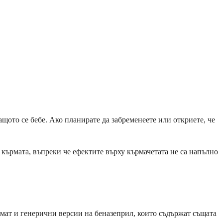
щото се бебе. Ако планирате да забременеете или откриете, че
 кърмата, въпреки че ефектите върху кърмачетата не са напълно
емат и генерични версии на беназеприл, които съдържат същата