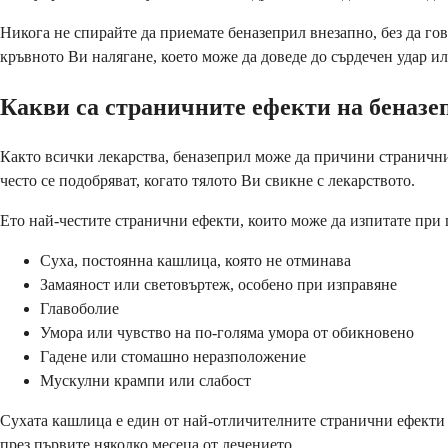
Никога не спирайте да приемате беназеприл внезапно, без да го
кръвното Ви налягане, което може да доведе до сърдечен удар ил
Какви са страничните ефекти на беназе
Както всички лекарства, беназеприл може да причини странични
често се подобряват, когато тялото Ви свикне с лекарството.
Ето най-честите странични ефекти, които може да изпитате при 
Суха, постоянна кашлица, която не отминава
Замаяност или световъртеж, особено при изправяне
Главоболие
Умора или чувство на по-голяма умора от обикновено
Гадене или стомашно неразположение
Мускулни крампи или слабост
Сухата кашлица е един от най-отличителните странични ефекти н
през първите няколко месеца от лечението.