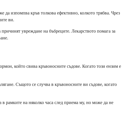
же да изпомпва кръв толкова ефективно, колкото трябва. Чрез
ите ви.
а причинят увреждане на бъбреците. Лекарството помага за
ане.
ормон, който свива кръвоносните съдове. Когато този ензим е
алягане. Същото се случва в кръвоносните ви съдове, когато
 в рамките на няколко часа след приема му, но може да не