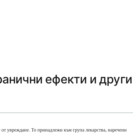
ранични ефекти и други
е от увреждане. То принадлежи към група лекарства, наречени