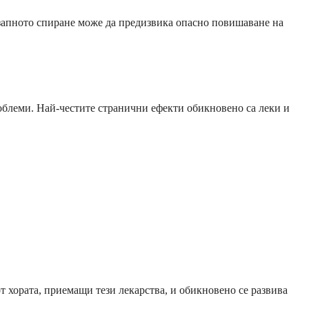
незапното спиране може да предизвика опасно повишаване на
облеми. Най-честите странични ефекти обикновено са леки и
 хората, приемащи тези лекарства, и обикновено се развива