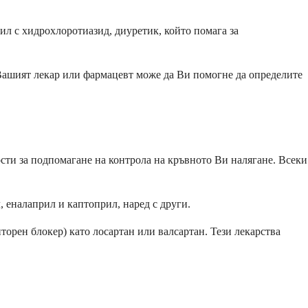
ил с хидрохлоротиазид, диуретик, който помага за
 Вашият лекар или фармацевт може да Ви помогне да определите
сти за подпомагане на контрола на кръвното Ви налягане. Всеки
 еналаприл и каптоприл, наред с други.
рен блокер) като лосартан или валсартан. Тези лекарства