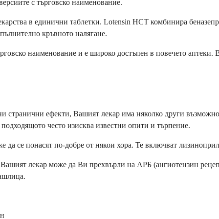
 версиите с търговско наименование.
екарства в единични таблетки. Lotensin HCT комбинира беназепр
опълнително кръвното налягане.
ърговско наименование и е широко достъпен в повечето аптеки.
ни странични ефекти, Вашият лекар има няколко други възможно
а подходящото често изисква известни опити и търпение.
да се понасят по-добре от някои хора. Те включват лизиноприл,
ашият лекар може да Ви прехвърли на АРБ (ангиотензин рецепто
ашлица.
ин