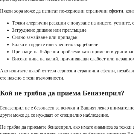
Някои хора може да изпитат по-сериозни странични ефекти, които
Тежки алергични реакции с подуване на лицето, устните, 
Затруднено дишане или преглъщане
Силно замайване или припадък
Болка в гърдите или учестено сърцебиене
Признаци на бъбречни проблеми като промени в уринира
Високи нива на калий, причиняващи слабост или неравно
Ако изпитате някой от тези сериозни странични ефекти, незабав
сте наясно с тези възможности.
Кой не трябва да приема Беназеприл?
Беназеприл не е безопасен за всички и Вашият лекар внимателно
други може да се нуждаят от специално наблюдение.
Не трябва да приемате беназеприл, ако имате анамнеза за тежк