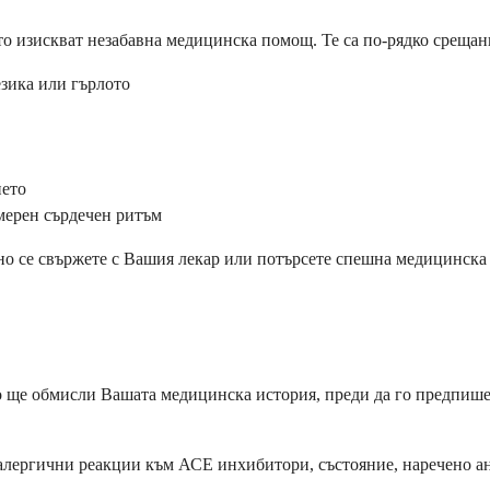
 изискват незабавна медицинска помощ. Те са по-рядко срещани, 
езика или гърлото
нето
мерен сърдечен ритъм
но се свържете с Вашия лекар или потърсете спешна медицинска 
 ще обмисли Вашата медицинска история, преди да го предпише. 
и алергични реакции към АСЕ инхибитори, състояние, наречено а