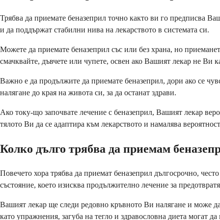
Трябва да приемате беназеприл точно както ви го предписва Ваш
и да поддържат стабилни нива на лекарството в системата си.
Можете да приемате беназеприл със или без храна, но приеманет
смачквайте, дъвчете или чупете, освен ако Вашият лекар не Ви к
Важно е да продължите да приемате беназеприл, дори ако се чув
налягане до края на живота си, за да останат здрави.
Ако току-що започвате лечение с беназеприл, Вашият лекар вероя
тялото Ви да се адаптира към лекарството и намалява вероятнос
Колко дълго трябва да приемам беназеп
Повечето хора трябва да приемат беназеприл дългосрочно, често
състояние, което изисква продължително лечение за предотврат
Вашият лекар ще следи редовно кръвното Ви налягане и може да 
като упражнения, загуба на тегло и здравословна диета могат да