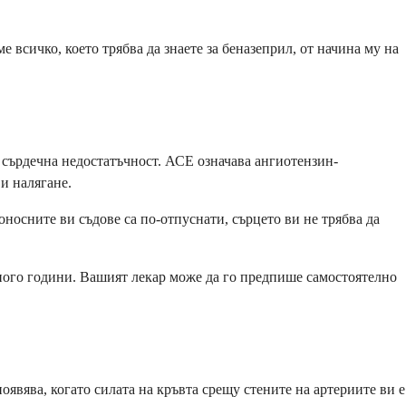
 всичко, което трябва да знаете за беназеприл, от начина му на
 сърдечна недостатъчност. АСЕ означава ангиотензин-
и налягане.
оносните ви съдове са по-отпуснати, сърцето ви не трябва да
 много години. Вашият лекар може да го предпише самостоятелно
явява, когато силата на кръвта срещу стените на артериите ви е