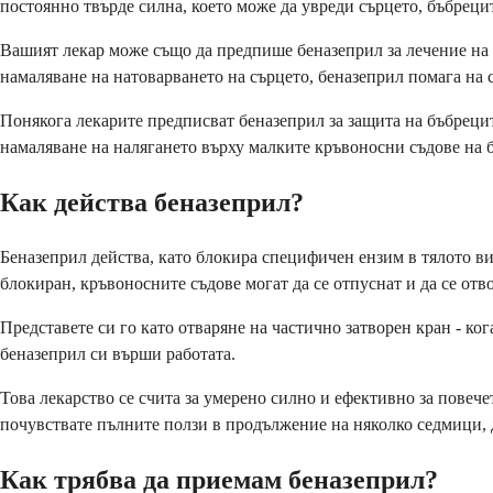
постоянно твърде силна, което може да увреди сърцето, бъбрецит
Вашият лекар може също да предпише беназеприл за лечение на с
намаляване на натоварването на сърцето, беназеприл помага на
Понякога лекарите предписват беназеприл за защита на бъбрецит
намаляване на налягането върху малките кръвоносни съдове на б
Как действа беназеприл?
Беназеприл действа, като блокира специфичен ензим в тялото ви
блокиран, кръвоносните съдове могат да се отпуснат и да се отв
Представете си го като отваряне на частично затворен кран - ког
беназеприл си върши работата.
Това лекарство се счита за умерено силно и ефективно за повече
почувствате пълните ползи в продължение на няколко седмици, д
Как трябва да приемам беназеприл?