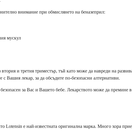
.
лнително внимание при обмислянето на беназеприл:
ния мускул
втория и третия триместър, тъй като може да навреди на развива
е с Вашия лекар, за да обсъдите по-безопасни алтернативи.
 безопасен за Вас и Вашето бебе. Лекарството може да премине в
то Lotensin е най-известната оригинална марка. Много хора при