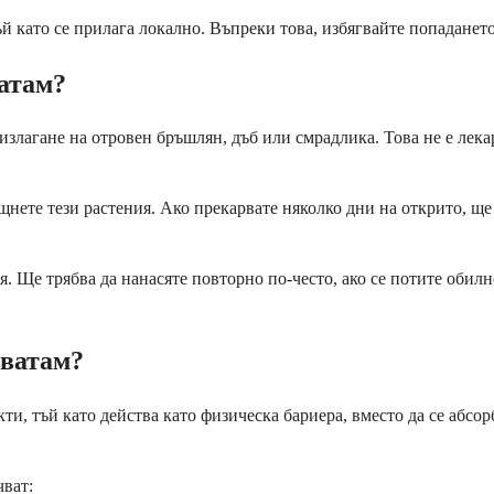
ъй като се прилага локално. Въпреки това, избягвайте попадането
атам?
е излагане на отровен бръшлян, дъб или смрадлика. Това не е ле
нете тези растения. Ако прекарвате няколко дни на открито, ще т
 Ще трябва да нанасяте повторно по-често, ако се потите обилно
кватам?
, тъй като действа като физическа бариера, вместо да се абсорби
чват: