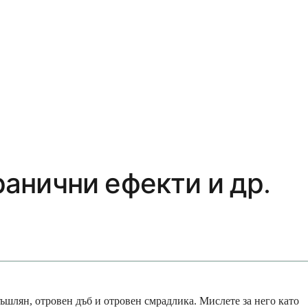
ранични ефекти и др.
ръшлян, отровен дъб и отровен смрадлика. Мислете за него като