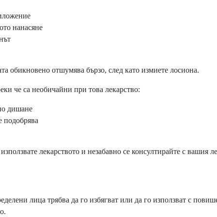
риложение
ото нанасяне
онът
та обикновено отшумява бързо, след като измиете лосиона.
реки че са необичайни при това лекарство:
но дишане
се подобрява
използвате лекарството и незабавно се консултирайте с вашия ле
ределени лица трябва да го избягват или да го използват с пови
о.