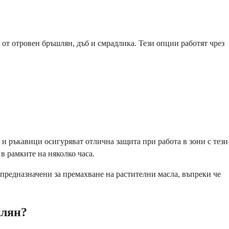
 от отровен бръшлян, дъб и смрадлика. Тези опции работят чрез
и ръкавици осигуряват отлична защита при работа в зони с тези
в рамките на няколко часа.
предназначени за премахване на растителни масла, въпреки че
шлян?