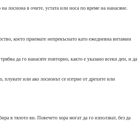
 на лосиона в очите, устата или носа по време на нанасяне.
карство, което приемате непрекъснато като ежедневна витамин
рябва да го нанасяте повторно, както е указано всеки ден, и да
, плувате или ако лосионът се изтрие от дрехите или
ра в тялото ви. Повечето хора могат да го използват, без да