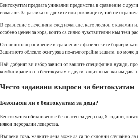
Бентокуатам предлага уникални предимства в сравнение с другит
излагане. За разлика от дрехите или ръкавиците, той не огранич
В сравнение с леченията след излагане, като лосион с каламин ил
особено ценен за хора, които са силно чувствителни към тези ра
Основното ограничение в сравнение с физическите бариери като 
Защитното облекло осигурява по-дълготрайна защита, но може д
Най-добрият ви избор зависи от вашите специфични нужди, прод
комбинирането на бентокуатам с други защитни мерки им дава н
Често задавани въпроси за бентокуатам
Безопасен ли е бентокуатам за деца?
Бентокуатам обикновено е безопасен за деца над 6 години, когат
някои перорални лекарства.
Въпреки това, малките деца може да са по-склонни случайно да 