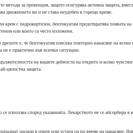
е методи за превенция, защото осигурява активна защита, вмест
ава движението ви и не става неудобен в горещо време.
и крем с хидрокортизон, бентокуатам предотвратява появата на ре
стения или които са често изложени.
дрехите е, че бентокуатам изисква повторно нанасяне на всеки н
а не е практично във всички ситуации.
ължителността на вашите дейности на открито и колко чувствите
ай-цялостна защита.
о се използва според указанията. Лекарството не се абсорбира в 
попаднат лосион в очите или устата си по време на нанасяне. На