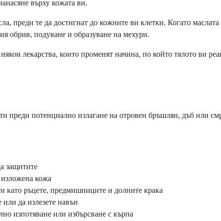
нанасяне върху кожата ви.
ла, преди те да достигнат до кожните ви клетки. Когато маслата 
ия обрив, подуване и образуване на мехури.
 някои лекарства, които променят начина, по който тялото ви ре
ти преди потенциално излагане на отровен бръшлян, дъб или смр
да защитите
а изложена кожа
ти като ръцете, предмишниците и долните крака
е или да излезете навън
илно изпотяване или избърсване с кърпа