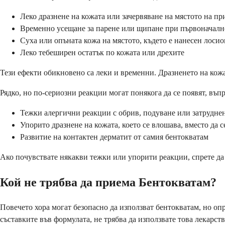
Леко дразнене на кожата или зачервяване на мястото на п
Временно усещане за парене или щипане при първоначалн
Суха или опъната кожа на мястото, където е нанесен лоси
Леко тебеширен остатък по кожата или дрехите
Тези ефекти обикновено са леки и временни. Дразненето на кожа
Рядко, но по-сериозни реакции могат понякога да се появят, въп
Тежки алергични реакции с обрив, подуване или затрудне
Упорито дразнене на кожата, което се влошава, вместо да 
Развитие на контактен дерматит от самия бентокватам
Ако почувствате някакви тежки или упорити реакции, спрете да 
Кой не трябва да приема Бентокватам?
Повечето хора могат безопасно да използват бентокватам, но оп
съставките във формулата, не трябва да използвате това лекарств