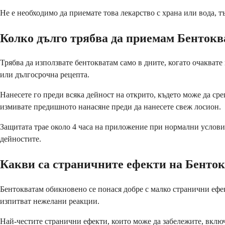
Не е необходимо да приемате това лекарство с храна или вода, т
Колко дълго трябва да приемам Бентокв
Трябва да използвате бентокватам само в дните, когато очакват
или дългосрочна рецепта.
Нанесете го преди всяка дейност на открито, където може да срещ
измивате предишното нанасяне преди да нанесете свеж лосион.
Защитата трае около 4 часа на приложение при нормални условия.
дейностите.
Какви са страничните ефекти на Бенто
Бентокватам обикновено се понася добре с малко странични ефекти
изпитват нежелани реакции.
Най-честите странични ефекти, които може да забележите, вклю