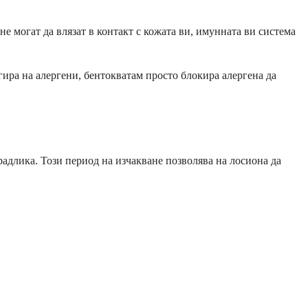
не могат да влязат в контакт с кожата ви, имунната ви система
агира на алергени, бентокватам просто блокира алергена да
адлика. Този период на изчакване позволява на лосиона да