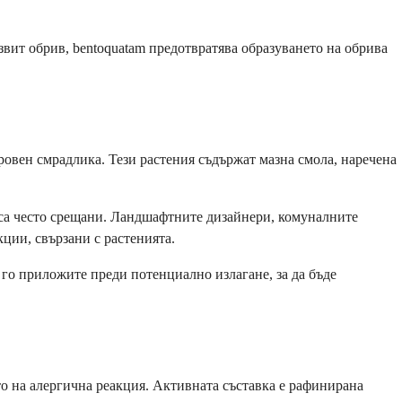
азвит обрив, bentoquatam предотвратява образуването на обрива
ровен смрадлика. Тези растения съдържат мазна смола, наречена
я са често срещани. Ландшафтните дизайнери, комуналните
ции, свързани с растенията.
 го приложите преди потенциално излагане, за да бъде
то на алергична реакция. Активната съставка е рафинирана