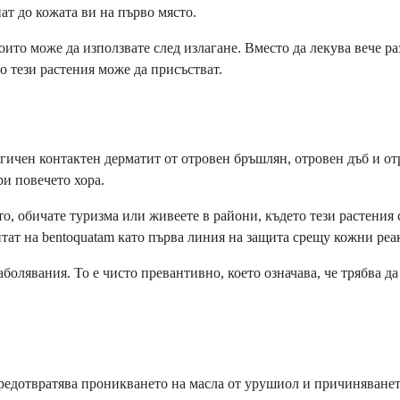
ат до кожата ви на първо място.
оито може да използвате след излагане. Вместо да лекува вече р
то тези растения може да присъстват.
ргичен контактен дерматит от отровен бръшлян, отровен дъб и от
и повечето хора.
то, обичате туризма или живеете в райони, където тези растени
ат на bentoquatam като първа линия на защита срещу кожни реак
олявания. То е чисто превантивно, което означава, че трябва да
 предотвратява проникването на масла от урушиол и причиняване