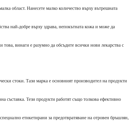
малка област. Нанесете малко количество върху вътрешната
ства най-добре върху здрава, непокътната кожа и може да
и това, винаги е разумно да обсъдите всички нови лекарства с
ически стоки. Тази марка е основният производител на продукти
на съставка. Тези продукти работят също толкова ефективно
а специално етикетирани за предотвратяване на отровен бръшлян,