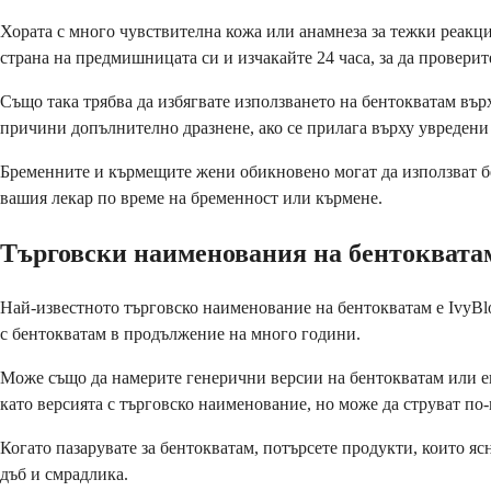
Хората с много чувствителна кожа или анамнеза за тежки реакци
страна на предмишницата си и изчакайте 24 часа, за да проверит
Също така трябва да избягвате използването на бентокватам вър
причини допълнително дразнене, ако се прилага върху увредени
Бременните и кърмещите жени обикновено могат да използват бен
вашия лекар по време на бременност или кърмене.
Търговски наименования на бентоквата
Най-известното търговско наименование на бентокватам е IvyBlo
с бентокватам в продължение на много години.
Може също да намерите генерични версии на бентокватам или ек
като версията с търговско наименование, но може да струват по-
Когато пазарувате за бентокватам, потърсете продукти, които яс
дъб и смрадлика.