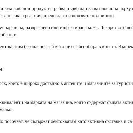
и към локални продукти трябва първо да тестват лосиона върху 
е за някаква реакция, преди да го използвате по-широко.
ху наранена, раздразнена или инфектирана кожа. Лекарството дей
 области.
токватам безопасно, тъй като не се абсорбира в кръвта. Въпрек
м
ck, което е широко достъпно в аптеките и магазините за турист
виваленти на марката на магазина, които съдържат същата актив
малко.
но посочват, че съдържат бентокватам като активна съставка и с