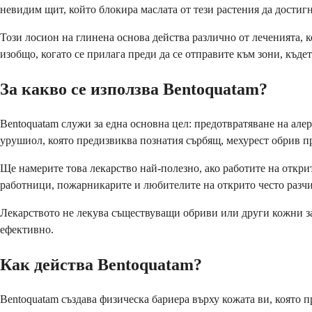
невидим щит, който блокира маслата от тези растения да достигн
Този лосион на глинена основа действа различно от леченията, к
изобщо, когато се прилага преди да се отправите към зони, къде
За какво се използва Bentoquatam?
Bentoquatam служи за една основна цел: предотвратяване на але
урушиол, която предизвиква познатия сърбящ, мехурест обрив пр
Ще намерите това лекарство най-полезно, ако работите на откри
работници, пожарникарите и любителите на открито често разчит
Лекарството не лекува съществуващи обриви или други кожни заб
ефективно.
Как действа Bentoquatam?
Bentoquatam създава физическа бариера върху кожата ви, която