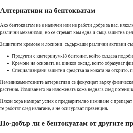
Алтернативи на бентокватам
Ако бентокватам не е наличен или не работи добре за вас, някол
различни механизми, но се стремят към една и съща защитна цел
Защитните кремове и лосиони, съдържащи различни активни със
Продукти с кватерниум-18 бентонит, който създава подобн
Кремове на основата на цинков оксид, които образуват фи
Специализирани защитни средства за кожата на открито, п
Немедикаментозните алтернативи се фокусират върху физическат
растения. Измиването на изложената кожа веднага след потенциа
Някои хора намират успех с предварително измиване с препарат
те работят след излагане, а не осигуряват превенция.
По-добър ли е бентокуатам от другите 