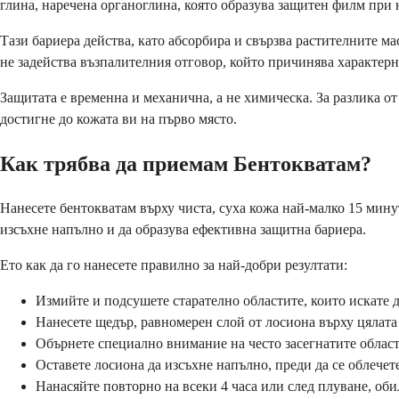
глина, наречена органоглина, която образува защитен филм при 
Тази бариера действа, като абсорбира и свързва растителните мас
не задейства възпалителния отговор, който причинява характерн
Защитата е временна и механична, а не химическа. За разлика от
достигне до кожата ви на първо място.
Как трябва да приемам Бентокватам?
Нанесете бентокватам върху чиста, суха кожа най-малко 15 мину
изсъхне напълно и да образува ефективна защитна бариера.
Ето как да го нанесете правилно за най-добри резултати:
Измийте и подсушете старателно областите, които искате 
Нанесете щедър, равномерен слой от лосиона върху цялат
Обърнете специално внимание на често засегнатите облас
Оставете лосиона да изсъхне напълно, преди да се облечет
Нанасяйте повторно на всеки 4 часа или след плуване, об