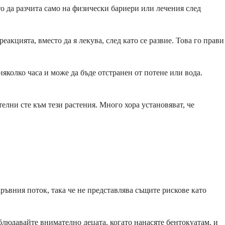
о да разчита само на физически бариери или лечения след
акцията, вместо да я лекува, след като се развие. Това го прави
яколко часа и може да бъде отстранен от потене или вода.
лни сте към тези растения. Много хора установяват, че
кръвния поток, така че не представлява същите рискове като
блюдавайте внимателно децата, когато нанасяте бентокуатам, и