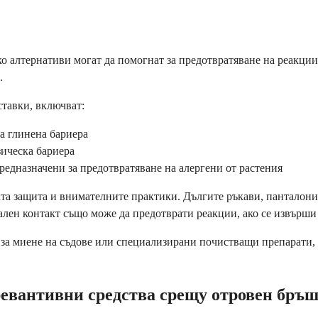
ко алтернативи могат да помогнат за предотвратяване на реакции
.
тавки, включват:
а глинена бариера
зическа бариера
редназначени за предотвратяване на алергени от растения
а защита и внимателните практики. Дългите ръкави, панталони 
лен контакт също може да предотврати реакции, ако се извърши 
 за миене на съдове или специализирани почистващи препарати, 
превантивни средства срещу отровен бръ