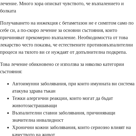
лечение. Много хора описват чувството, че възпалението и
болката
Получаването на инжекция с бетаметазон не е симптом само по
себе си, а по-скоро лечение за основни състояния, които
причиняват прекомерно възпаление. Необходимостта от това
лекарство често показва, че естествените противовъзпалителни
процеси на тялото ви се нуждаят от допълнителна подкрепа.
Това лечение обикновено се използва за няколко категории
състояния:
Автоимунни заболявания, при които имунната ви система
атакува здрава тъкан
Тежки алергични реакции, които могат да бъдат
животозастрашаващи
Възпалителни ставни заболявания, причиняващи
значителна инвалидност
Хронични кожни заболявания, които сериозно влияят на
качеството на живот