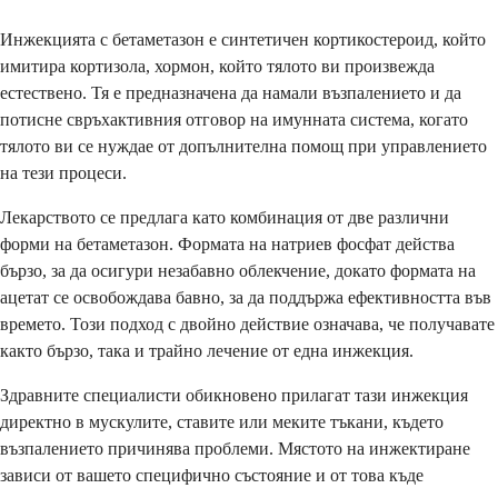
Инжекцията с бетаметазон е синтетичен кортикостероид, който
имитира кортизола, хормон, който тялото ви произвежда
естествено. Тя е предназначена да намали възпалението и да
потисне свръхактивния отговор на имунната система, когато
тялото ви се нуждае от допълнителна помощ при управлението
на тези процеси.
Лекарството се предлага като комбинация от две различни
форми на бетаметазон. Формата на натриев фосфат действа
бързо, за да осигури незабавно облекчение, докато формата на
ацетат се освобождава бавно, за да поддържа ефективността във
времето. Този подход с двойно действие означава, че получавате
както бързо, така и трайно лечение от една инжекция.
Здравните специалисти обикновено прилагат тази инжекция
директно в мускулите, ставите или меките тъкани, където
възпалението причинява проблеми. Мястото на инжектиране
зависи от вашето специфично състояние и от това къде