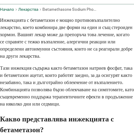
Начало
Лекарства
Betamethasone Sodium Phosphate And Betamethasone Acetate Injection Route
Инжекцията с бетаметазон е мощно противовъзпалително
лекарство, което комбинира две форми на един и същ стероиден
хормон. Вашият лекар може да препоръча това лечение, когато
се справяте с тежко възпаление, алергични реакции или
определени автоимунни състояния, които не са реагирали добре
на други лекарства.
Тази инжекция съдържа както бетаметазон натриев фосфат, така
и бетаметазон ацетат, които работят заедно, за да осигурят както
незабавно, така и дълготрайно облекчение от възпалението.
Комбинацията позволява бързо облекчаване на симптомите, като
същевременно поддържа терапевтичните ефекти в продължение
на няколко дни или седмици.
Какво представлява инжекцията с
бетаметазон?