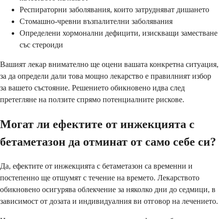
Респираторни заболявания, които затрудняват дишането
Стомашно-чревни възпалителни заболявания
Определени хормонални дефицити, изискващи заместване
със стероиди
Вашият лекар внимателно ще оцени вашата конкретна ситуация,
за да определи дали това мощно лекарство е правилният избор
за вашето състояние. Решението обикновено идва след
претегляне на ползите спрямо потенциалните рискове.
Могат ли ефектите от инжекцията с
бетаметазон да отминат от само себе си?
Да, ефектите от инжекцията с бетаметазон са временни и
постепенно ще отшумят с течение на времето. Лекарството
обикновено осигурява облекчение за няколко дни до седмици, в
зависимост от дозата и индивидуалния ви отговор на лечението.