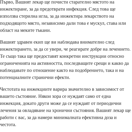
Първо, Вашият лекар ще почисти старателно мястото на
инжектиране, за да предотврати инфекция. След това ще
използва стерилна игла, за да инжектира лекарството на
подходящото място, независимо дали това е мускул, става или
област на меките тъкани.
Вашият здравен екип ще ви наблюдава внимателно след
инжектирането, за да се увери, че реагирате добре на лечението.
Те също така ще предоставят конкретни инструкции относно
ограниченията на активността, последващите срещи и какво да
наблюдавате по отношение както на подобрението, така и на
потенциалните странични ефекти.
Честотата на инжекциите варира значително в зависимост от
вашето състояние. Някои хора се нуждаят само от една
инжекция, докато други може да се нуждаят от периодични
лечения за овладяване на хронични състояния. Вашият лекар ще
работи с вас, за да намери минималната ефективна доза и
честота.