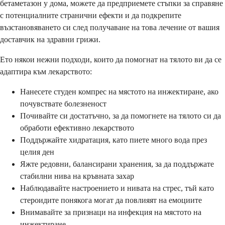
бетаметазон у дома, можете да предприемете стъпки за справяне
с потенциалните странични ефекти и да подкрепите
възстановяването си след получаване на това лечение от вашия
доставчик на здравни грижи.
Ето някои нежни подходи, които да помогнат на тялото ви да се
адаптира към лекарството:
Нанесете студен компрес на мястото на инжектиране, ако
почувствате болезненост
Почивайте си достатъчно, за да помогнете на тялото си да
обработи ефективно лекарството
Поддържайте хидратация, като пиете много вода през
целия ден
Яжте редовни, балансирани хранения, за да поддържате
стабилни нива на кръвната захар
Наблюдавайте настроението и нивата на стрес, тъй като
стероидите понякога могат да повлияят на емоциите
Внимавайте за признаци на инфекция на мястото на
инжектиране