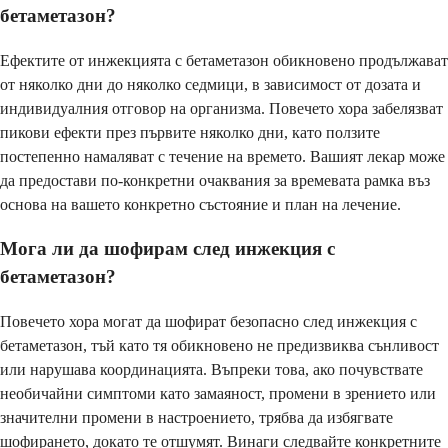
бетаметазон?
Ефектите от инжекцията с бетаметазон обикновено продължават
от няколко дни до няколко седмици, в зависимост от дозата и
индивидуалния отговор на организма. Повечето хора забелязват
пикови ефекти през първите няколко дни, като ползите
постепенно намаляват с течение на времето. Вашият лекар може
да предостави по-конкретни очаквания за времевата рамка въз
основа на вашето конкретно състояние и план на лечение.
Мога ли да шофирам след инжекция с
бетаметазон?
Повечето хора могат да шофират безопасно след инжекция с
бетаметазон, тъй като тя обикновено не предизвиква сънливост
или нарушава координацията. Въпреки това, ако почувствате
необичайни симптоми като замаяност, промени в зрението или
значителни промени в настроението, трябва да избягвате
шофирането, докато те отшумят. Винаги следвайте конкретните