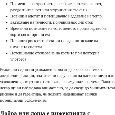
Промени в настроението, включително тревожност,
раздразнителност или затруднения със съня
Повишен апетит и потенциално наддаване на тегло
Задържане на течности, причиняващо лек оток
Временно потискане на естественото производство на
кортизол от организма
Повишен риск от инфекции поради потискане на
имунната система
Потенциално отслабване на костите при повторна
употреба
Редки, но сериозни усложнения могат да включват тежки
алергични реакции, значителни нарушения на настроението или
усложнения, свързани с потискане на имунната система. Вашият
лекар ще ви наблюдава внимателно, за да сведе до минимум тези
рискове и да гарантира, че ползите надвишават всички
потенциални усложнения.
Добра или лоша е инжекцията с