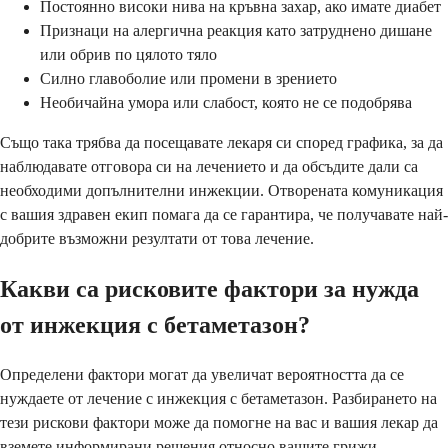
Постоянно високи нива на кръвна захар, ако имате диабет
Признаци на алергична реакция като затруднено дишане
или обрив по цялото тяло
Силно главоболие или промени в зрението
Необичайна умора или слабост, която не се подобрява
Също така трябва да посещавате лекаря си според графика, за да
наблюдавате отговора си на лечението и да обсъдите дали са
необходими допълнителни инжекции. Отворената комуникация
с вашия здравен екип помага да се гарантира, че получавате най-
добрите възможни резултати от това лечение.
Какви са рисковите фактори за нужда
от инжекция с бетаметазон?
Определени фактори могат да увеличат вероятността да се
нуждаете от лечение с инжекция с бетаметазон. Разбирането на
тези рискови фактори може да помогне на вас и вашия лекар да
вземете информирани решения относно вашите грижи.