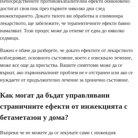
Непосредствените противовъзпалителни ефекти обикновено
достигат своя пик през първите няколко дни след
инжектирането. Докато тялото ви обработва и елиминира
лекарството, ще забележите, че терапевтичните ефекти бавно
намаляват. Този процес може да отнеме от една до няколко
седмици.
Важно е обаче да разберете, че докато ефектите от лекарството
избледняват, основното състояние, което е изисквало лечение,
може все още да присъства. Вашите симптоми може да се
върнат, ако първоначалният проблем не е отстранен или ако се
нуждаете от продължително лечение за хронично състояние.
Как могат да бъдат управлявани
страничните ефекти от инжекцията с
бетаметазон у дома?
Въпреки че не можете да се лекувате сами с инжекция