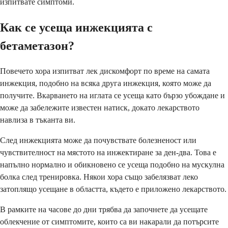
изпитвате симптоми.
Как се усеща инжекцията с
бетаметазон?
Повечето хора изпитват лек дискомфорт по време на самата
инжекция, подобно на всяка друга инжекция, която може да
получите. Вкарването на иглата се усеща като бързо убождане и
може да забележите известен натиск, докато лекарството
навлиза в тъканта ви.
След инжекцията може да почувствате болезненост или
чувствителност на мястото на инжектиране за ден-два. Това е
напълно нормално и обикновено се усеща подобно на мускулна
болка след тренировка. Някои хора също забелязват леко
затоплящо усещане в областта, където е приложено лекарството.
В рамките на часове до дни трябва да започнете да усещате
облекчение от симптомите, които са ви накарали да потърсите