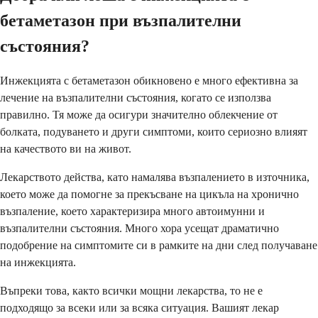
бетаметазон при възпалителни
състояния?
Инжекцията с бетаметазон обикновено е много ефективна за
лечение на възпалителни състояния, когато се използва
правилно. Тя може да осигури значително облекчение от
болката, подуването и други симптоми, които сериозно влияят
на качеството ви на живот.
Лекарството действа, като намалява възпалението в източника,
което може да помогне за прекъсване на цикъла на хронично
възпаление, което характеризира много автоимунни и
възпалителни състояния. Много хора усещат драматично
подобрение на симптомите си в рамките на дни след получаване
на инжекцията.
Въпреки това, както всички мощни лекарства, то не е
подходящо за всеки или за всяка ситуация. Вашият лекар