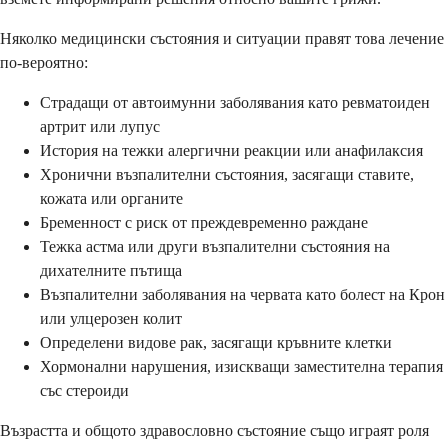
Няколко медицински състояния и ситуации правят това лечение
по-вероятно:
Страдащи от автоимунни заболявания като ревматоиден
артрит или лупус
История на тежки алергични реакции или анафилаксия
Хронични възпалителни състояния, засягащи ставите,
кожата или органите
Бременност с риск от преждевременно раждане
Тежка астма или други възпалителни състояния на
дихателните пътища
Възпалителни заболявания на червата като болест на Крон
или улцерозен колит
Определени видове рак, засягащи кръвните клетки
Хормонални нарушения, изискващи заместителна терапия
със стероиди
Възрастта и общото здравословно състояние също играят роля