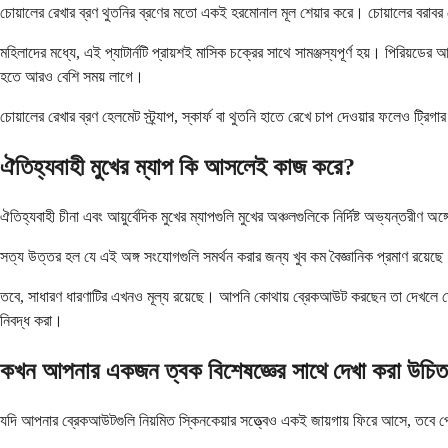
চোয়ালের রেখার ব্রণ থুতনির ব্রণের মতো একই হরমোনাল মূল শেয়ার করে। চোয়ালের বরাবর ব্
মহিলাদের মধ্যে, এই প্যাটার্নটি প্রায়শই মাসিক চক্রের সাথে সামঞ্জস্যপূর্ণ হয়। পিরিয়ড
হতে আরও বেশি সময় লাগে।
চোয়ালের রেখার ব্রণ হেলমেট স্ট্র্যাপ, স্কার্ফ বা থুতনি হাতে রেখে চাপ দেওয়ার ফলেও ট্
ঐতিহ্যবাহী মুখের ম্যাপ কি আসলেই কাজ করে?
ঐতিহ্যবাহী চীনা এবং আয়ুর্বেদিক মুখের ম্যাপগুলি মুখের অঞ্চলগুলিকে নির্দিষ্ট অভ্যন্তর
সত্য উত্তর হল যে এই অঙ্গ সংযোগগুলি সমর্থন করার জন্য খুব কম বৈজ্ঞানিক প্রমাণ রয়েছে। 
তবে, সাধারণ ধারণাটির এখনও মূল্য রয়েছে। আপনি কোথায় ব্রেকআউট করছেন তা দেখলে তেল উৎ
নিবদ্ধ করা।
কখন আপনার একজন ত্বক বিশেষজ্ঞের সাথে দেখা করা উচি
যদি আপনার ব্রেকআউটগুলি নিয়মিত স্কিনকেয়ার সত্ত্বেও একই জায়গায় ফিরে আসে, তবে পেশা