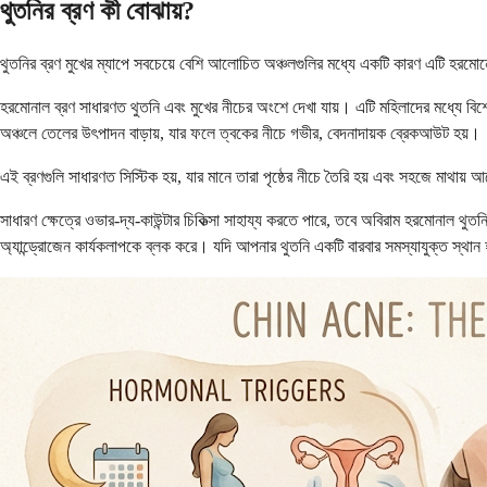
থুতনির ব্রণ কী বোঝায়?
থুতনির ব্রণ মুখের ম্যাপে সবচেয়ে বেশি আলোচিত অঞ্চলগুলির মধ্যে একটি কারণ এটি হরমোন
হরমোনাল ব্রণ সাধারণত থুতনি এবং মুখের নীচের অংশে দেখা যায়। এটি মহিলাদের মধ্যে বিশ
অঞ্চলে তেলের উৎপাদন বাড়ায়, যার ফলে ত্বকের নীচে গভীর, বেদনাদায়ক ব্রেকআউট হয়।
এই ব্রণগুলি সাধারণত সিস্টিক হয়, যার মানে তারা পৃষ্ঠের নীচে তৈরি হয় এবং সহজে মাথায়
সাধারণ ক্ষেত্রে ওভার-দ্য-কাউন্টার চিকিত্সা সাহায্য করতে পারে, তবে অবিরাম হরমোনাল থুতনি
অ্যান্ড্রোজেন কার্যকলাপকে ব্লক করে। যদি আপনার থুতনি একটি বারবার সমস্যাযুক্ত স্থান