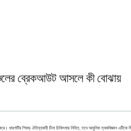
অঞ্চলের ব্রেকআউট আসলে কী বোঝায়
রে। ধারণাটির শিকড় ঐতিহ্যবাহী চীনা চিকিৎসায় নিহিত, তবে আধুনিক ত্বকবিজ্ঞান এটিকে বি