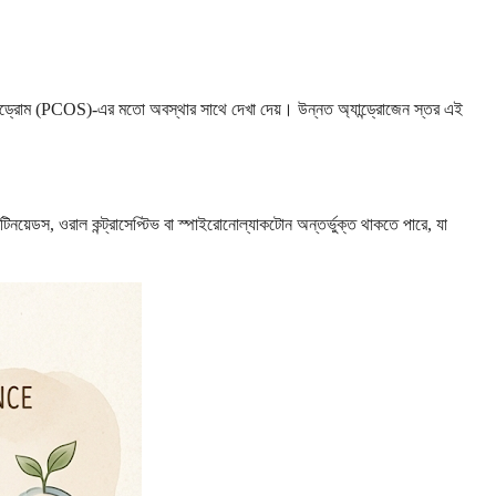
ি সিনড্রোম (PCOS)-এর মতো অবস্থার সাথে দেখা দেয়। উন্নত অ্যান্ড্রোজেন স্তর এই
েটিনয়েডস, ওরাল কন্ট্রাসেপ্টিভ বা স্পাইরোনোল্যাকটোন অন্তর্ভুক্ত থাকতে পারে, যা