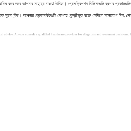
রভাবিত করে তবে আপনার সাহায্য চাওয়া উচিত। প্রেসক্রিপশন চিকিত্সাগুলি ব্রণের প্রকারগুলি
য়ক সূচনা বিন্দু। আপনার ব্রেকআউটগুলি কোথায় কেন্দ্রীভূত হচ্ছে সেদিকে মনোযোগ দিন, সে
ical advice. Always consult a qualified healthcare provider for diagnosis and treatment decisions