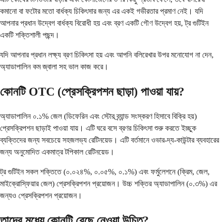
কমানো বা ফটোর মতো বার্ধক্য চিকিৎসার জন্য এর একই গভীরতার প্রমাণ নেই। যদি
আপনার প্রধান উদ্বেগ বার্ধক্য বিরোধী হয় এবং ব্রণ একটি গৌণ উদ্বেগ হয়, ট্র গুটিইন
একটি শক্তিশালী পছন্দ।
যদি আপনার প্রধান লক্ষ্য ব্রণ চিকিৎসা হয় এবং আপনি বলিরেখার উপর মনোযোগ না দেন,
অ্যাডাপালিন কম জ্বালা সহ ভাল কাজ করে।
কোনটি OTC (প্রেসক্রিপশন ছাড়া) পাওয়া যায়?
অ্যাডাপালিন ০.১% জেল (ডিফেরিন এবং স্টোর ব্র্যান্ড সংস্করণ হিসাবে বিক্রি হয়)
প্রেসক্রিপশন ছাড়াই পাওয়া যায়। এটি ঘরে বসে ব্রণর চিকিৎসা শুরু করতে ইচ্ছুক
ব্যক্তিদের জন্য সবচেয়ে সহজলভ্য রেটিনয়েড। এটি বর্তমানে ওভার-দ্য-কাউন্টার ব্যবহারের
জন্য অনুমোদিত একমাত্র টপিকাল রেটিনয়েড।
ট্র গুটিইন সকল শক্তিতে (০.০২৪%, ০.০৫%, ০.১%) এবং ফর্মুলেশনে (ক্রিম, জেল,
মাইক্রোস্ফিয়ার জেল) প্রেসক্রিপশন প্রয়োজন। উচ্চ শক্তির অ্যাডাপালিন (০.৩%) এর
জন্যও প্রেসক্রিপশন প্রয়োজন।
তাদের মধ্যে কোনটি বেছে নেওয়া উচিত?