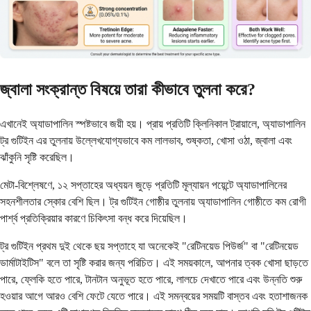
জ্বালা সংক্রান্ত বিষয়ে তারা কীভাবে তুলনা করে?
এখানেই অ্যাডাপালিন স্পষ্টভাবে জয়ী হয়। প্রায় প্রতিটি ক্লিনিকাল ট্রায়ালে, অ্যাডাপালিন
ট্র গুটিইন এর তুলনায় উল্লেখযোগ্যভাবে কম লালভাব, শুষ্কতা, খোসা ওঠা, জ্বালা এবং
ঝাঁকুনি সৃষ্টি করেছিল।
মেটা-বিশ্লেষণে, ১২ সপ্তাহের অধ্যয়ন জুড়ে প্রতিটি মূল্যায়ন পয়েন্টে অ্যাডাপালিনের
সহনশীলতার স্কোর বেশি ছিল। ট্র গুটিইন গোষ্ঠীর তুলনায় অ্যাডাপালিন গোষ্ঠীতে কম রোগী
পার্শ্ব প্রতিক্রিয়ার কারণে চিকিৎসা বন্ধ করে দিয়েছিল।
ট্র গুটিইন প্রথম দুই থেকে ছয় সপ্তাহে যা অনেকেই "রেটিনয়েড পিউর্জ" বা "রেটিনয়েড
ডার্মাটাইটিস" বলে তা সৃষ্টি করার জন্য পরিচিত। এই সময়কালে, আপনার ত্বক খোসা ছাড়তে
পারে, ফ্লেকি হতে পারে, টানটান অনুভূত হতে পারে, লালচে দেখাতে পারে এবং উন্নতি শুরু
হওয়ার আগে আরও বেশি ফেটে যেতে পারে। এই সমন্বয়ের সময়টি বাস্তব এবং হতাশাজনক