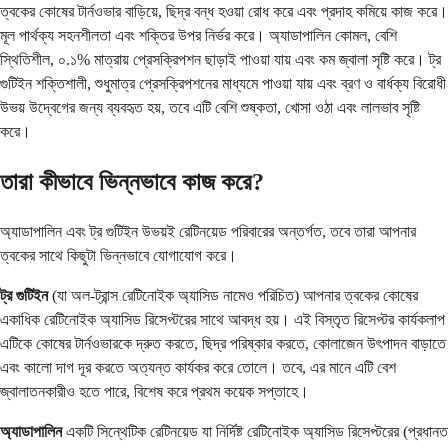
ত্বকের কোষের টার্নওভার বাড়িয়ে, ছিদ্র বন্ধ হওয়া রোধ করে এবং প্রদাহ কমিয়ে কাজ করে।
মূল পার্থক্য সহনশীলতা এবং শক্তির উপর নির্ভর করে। অ্যাডাপালিন কোমল, বেশি
স্থিতিশীল, ০.১% মাত্রায় প্রেসক্রিপশন ছাড়াই পাওয়া যায় এবং কম জ্বালা সৃষ্টি করে। ট্র
গুটিইন শক্তিশালী, শুধুমাত্র প্রেসক্রিপশনের মাধ্যমে পাওয়া যায় এবং ব্রণ ও বার্ধক্য বিরোধী
উভয় উদ্বেগের জন্য ব্যবহৃত হয়, তবে এটি বেশি শুষ্কতা, খোসা ওঠা এবং লালভাব সৃষ্টি
করে।
তারা কীভাবে ভিন্নভাবে কাজ করে?
অ্যাডাপালিন এবং ট্র গুটিইন উভয়ই রেটিনয়েড পরিবারের অন্তর্গত, তবে তারা আপনার
ত্বকের সাথে কিছুটা ভিন্নভাবে যোগাযোগ করে।
ট্র গুটিইন
(যা অল-ট্রান্স রেটিনোইক অ্যাসিড নামেও পরিচিত) আপনার ত্বকের কোষের
একাধিক রেটিনোইক অ্যাসিড রিসেপ্টরের সাথে আবদ্ধ হয়। এই বিস্তৃত রিসেপ্টর কার্যকলাপ
এটিকে কোষের টার্নওভারকে দ্রুত করতে, ছিদ্র পরিষ্কার করতে, কোলাজেন উৎপাদন বাড়াতে
এবং কালো দাগ দূর করতে অত্যন্ত কার্যকর করে তোলে। তবে, এর মানে এটি বেশ
জ্বালাতনকারীও হতে পারে, বিশেষ করে প্রথম কয়েক সপ্তাহে।
অ্যাডাপালিন
একটি সিন্থেটিক রেটিনয়েড যা নির্দিষ্ট রেটিনোইক অ্যাসিড রিসেপ্টরের (প্রধানত