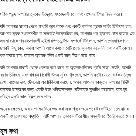
সঠিক পছন্দ আপনার ত্বকের উদ্বেগ, সংবেদনশীলতা এবং লক্ষ্যের উপর নির্ভর করে।
যদি আপনার হালকা থেকে মাঝারি ব্রণ থাকে এবং একটি কার্যকর প্রথম সারির চিকিৎসা চান,
আপনার ত্বক সংবেদনশীল বা সহজেই উত্তেজিত হয়, আপনার গাঢ় ত্বকের টোন রয়েছে এবং
জ্বালা থেকে প্রদাহ-পরবর্তী হাইপারপিগমেন্টেশন সম্পর্কে উদ্বিগ্ন, আপনি প্রেসক্রিপশন
ছাড়াই কিছু চান, অথবা আপনি আগে কখনো রেটিনয়েড ব্যবহার করেননি এবং একটি কোমল
শুরু করতে চান, তাহলে অ্যাডাপালিন একটি ভাল বিকল্প হতে পারে।
যদি আপনার মাঝারি থেকে গুরুতর ব্রণ থাকে যা অ্যাডাপালিনের প্রতি সাড়া দেয়নি, আপনি
ব্রণর চিকিৎসা এবং বার্ধক্য বিরোধী উভয় সুবিধা খুঁজছেন, আপনি ফটোর মতো বার্ধক্য (সূক্ষ্ম
রেখা, বয়সের দাগ, টেক্সচার) এর চিকিৎসা করছেন, অথবা আপনার ডাক্তার আপনার নির্দিষ্ট
ত্বকের উদ্বেগের জন্য একটি উচ্চ-শক্তিসম্পন্ন রেটিনয়েড সুপারিশ করেছেন, তবে ট্র
গুটিইন একটি ভাল বিকল্প হতে পারে।
অনেক ক্ষেত্রে, অ্যাডাপালিন দিয়ে শুরু করা এবং প্রয়োজনে পরে ট্র গুটিইনে চলে যাওয়া
একটি বাস্তবসম্মত পদ্ধতি। এটি আপনার ত্বককে ধীরে ধীরে সহনশীলতা তৈরি করতে দেয়।
মূল কথা