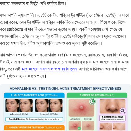
কমাতে সমানভাবে বা কিছুটা বেশি কার্যকর ছিল।
যখন আপনি অ্যাডাপালিন ০.১% কে উচ্চ শক্তির ট্র গুটিইন (০.০৫% বা ০.১%) এর সাথে
তুলনা করেন, তখন ট্র গুটিইন সামগ্রিক কার্যকারিতার ক্ষেত্রে সামান্য এগিয়ে থাকে, বিশেষ
করে stubborn বা মাঝারি থেকে গুরুতর ব্রণের জন্য। একটি গবেষণায় দেখা গেছে যে
অ্যাডাপালিন ০.১% এর তুলনায় ট্র গুটিইন ০.১% মাইক্রোস্ফিয়ার জেল দ্রুত কমেডোন
কমাতে সক্ষম ছিল, যদিও অ্যাডাপালিন তখনও কম জ্বালা সৃষ্টি করেছিল।
যদি আপনার প্রধান উদ্বেগ কমেডোনাল ব্রণ (বন্ধ কমেডোন, ব্ল্যাকহেডস, বন্ধ ছিদ্র) হয়,
উভয়ই ভাল কাজ করে। আপনি যদি বুঝতে চান আপনার ফুসকুড়ি বন্ধ কমেডোন নাকি অন্য
কিছু, তবে এই
বন্ধ কমেডোন বনাম ফাঙ্গাল ব্রণর তুলনা
আপনাকে চিকিৎসা শুরু করার আগে
এটি বুঝতে সাহায্য করতে পারে।