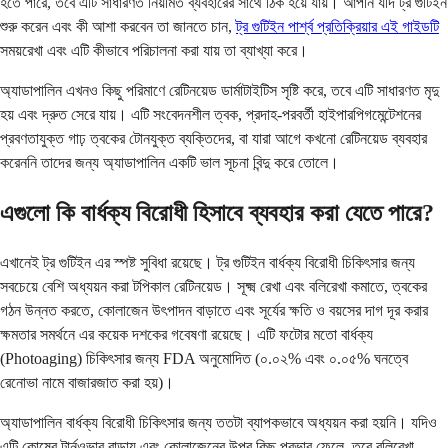
হতে পারে, তবে এটি সাধারণত নিয়মিত ব্যবহারের সাথে ঠিক হয়ে যায়। আপনি যদি ট্র গুটিইন
শুরু করেন এবং কী আশা করবেন তা জানতে চান,
ট্র গুটিইন পার্শ্ব প্রতিক্রিয়ার এই গাইডটি
সময়রেখা এবং এটি কীভাবে পরিচালনা করা যায় তা ব্যাখ্যা করে।
অ্যাডাপালিন এখনও কিছু পরিমাণে রেটিনয়েড ডার্মাটাইটিস সৃষ্টি করে, তবে এটি সাধারণত মৃদু
হয় এবং দ্রুত সেরে যায়। এটি সংবেদনশীল ত্বক, প্রদাহ-পরবর্তী হাইপারপিগমেন্টেশনের
প্রবণতাযুক্ত গাঢ় ত্বকের টোনযুক্ত ব্যক্তিদের, বা যারা আগে কখনো রেটিনয়েড ব্যবহার
করেননি তাদের জন্য অ্যাডাপালিন একটি ভাল সূচনা বিন্দু করে তোলে।
এগুলো কি বার্ধক্য বিরোধী হিসাবে ব্যবহার করা যেতে পারে?
এখানেই ট্র গুটিইন এর স্পষ্ট সুবিধা রয়েছে। ট্র গুটিইন বার্ধক্য বিরোধী চিকিৎসার জন্য
সবচেয়ে বেশি অধ্যয়ন করা টপিকাল রেটিনয়েড। সূক্ষ্ম রেখা এবং বলিরেখা কমাতে, ত্বকের
গঠন উন্নত করতে, কোলাজেন উৎপাদন বাড়াতে এবং সূর্যের ক্ষতি ও বয়সের দাগ দূর করার
ক্ষমতার সমর্থনে এর কয়েক দশকের গবেষণা রয়েছে। এটি ফটোর মতো বার্ধক্য
(Photoaging) চিকিৎসার জন্য FDA অনুমোদিত (০.০২% এবং ০.০৫% ঘনত্বে
রেনোভা নামে বাজারজাত করা হয়)।
অ্যাডাপালিন বার্ধক্য বিরোধী চিকিৎসার জন্য ততটা ব্যাপকভাবে অধ্যয়ন করা হয়নি। যদিও
এটি কোষের টার্নওভার বাড়ায় এবং কোলাজেনের উপর কিছু প্রভাব ফেলে, তবে বলিরেখা