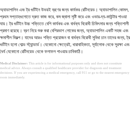
অ্যাডাপালিন এবং ট্র গুটিইন উভয়ই ব্রণের জন্য কার্যকর রেটিনয়েড। অ্যাডাপালিন কোমল,
প্রথম সপ্তাহগুলোতে দ্রুত কাজ করে, কম জ্বালা সৃষ্টি করে এবং ওভার-দ্য-কাউন্টার পাওয়া
যায়। ট্র গুটিইন উচ্চ শক্তিতে বেশি কার্যকর এবং বার্ধক্য বিরোধী চিকিৎসার জন্য শক্তিশালী
প্রমাণ রয়েছে। ব্রণ নিয়ে শুরু করা বেশিরভাগ লোকের জন্য, অ্যাডাপালিন একটি সহজ এবং
ক্ষমাশীল বিকল্প। যাদের আরও শক্তি প্রয়োজন বা বার্ধক্য বিরোধী সুবিধা চান তাদের জন্য, ট্র
গুটিইন হলো গোল্ড স্ট্যান্ডার্ড। যেকোনো ক্ষেত্রেই, ধারাবাহিকতা, সূর্যালোক থেকে সুরক্ষা এবং
ধৈর্য যেকোনো রেটিনয়েড থেকে ফলাফল পাওয়ার চাবিকাঠি।
Medical Disclaimer:
This article is for informational purposes only and does not constitute
medical advice. Always consult a qualified healthcare provider for diagnosis and treatment
decisions. If you are experiencing a medical emergency, call 911 or go to the nearest emergency
room immediately.