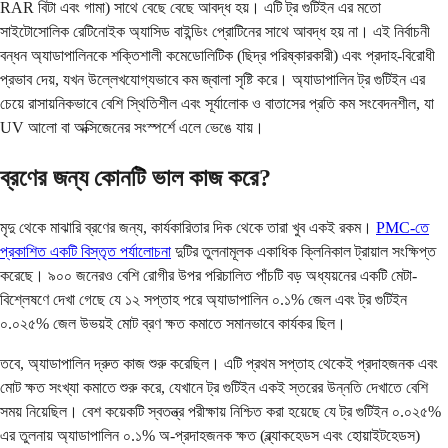
RAR বিটা এবং গামা) সাথে বেছে বেছে আবদ্ধ হয়। এটি ট্র গুটিইন এর মতো
সাইটোসোলিক রেটিনোইক অ্যাসিড বাইন্ডিং প্রোটিনের সাথে আবদ্ধ হয় না। এই নির্বাচনী
বন্ধন অ্যাডাপালিনকে শক্তিশালী কমেডোলিটিক (ছিদ্র পরিষ্কারকারী) এবং প্রদাহ-বিরোধী
প্রভাব দেয়, যখন উল্লেখযোগ্যভাবে কম জ্বালা সৃষ্টি করে। অ্যাডাপালিন ট্র গুটিইন এর
চেয়ে রাসায়নিকভাবে বেশি স্থিতিশীল এবং সূর্যালোক ও বাতাসের প্রতি কম সংবেদনশীল, যা
UV আলো বা অক্সিজেনের সংস্পর্শে এলে ভেঙে যায়।
ব্রণের জন্য কোনটি ভাল কাজ করে?
মৃদু থেকে মাঝারি ব্রণের জন্য, কার্যকারিতার দিক থেকে তারা খুব একই রকম।
PMC-তে
প্রকাশিত একটি বিস্তৃত পর্যালোচনা
দুটির তুলনামূলক একাধিক ক্লিনিকাল ট্রায়াল সংক্ষিপ্ত
করেছে। ৯০০ জনেরও বেশি রোগীর উপর পরিচালিত পাঁচটি বড় অধ্যয়নের একটি মেটা-
বিশ্লেষণে দেখা গেছে যে ১২ সপ্তাহ পরে অ্যাডাপালিন ০.১% জেল এবং ট্র গুটিইন
০.০২৫% জেল উভয়ই মোট ব্রণ ক্ষত কমাতে সমানভাবে কার্যকর ছিল।
তবে, অ্যাডাপালিন দ্রুত কাজ শুরু করেছিল। এটি প্রথম সপ্তাহ থেকেই প্রদাহজনক এবং
মোট ক্ষত সংখ্যা কমাতে শুরু করে, যেখানে ট্র গুটিইন একই স্তরের উন্নতি দেখাতে বেশি
সময় নিয়েছিল। বেশ কয়েকটি স্বতন্ত্র পরীক্ষায় নিশ্চিত করা হয়েছে যে ট্র গুটিইন ০.০২৫%
এর তুলনায় অ্যাডাপালিন ০.১% অ-প্রদাহজনক ক্ষত (ব্ল্যাকহেডস এবং হোয়াইটহেডস)