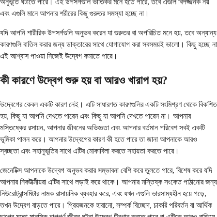
অনুভূতি ঘটাতে পারে। এই উপসর্গগুলি ভীতিকর মনে হতে পারে, তবে এগুলি বিপজ্জনক নয়
এবং এগুলি মানে আপনার শরীরের কিছু গুরুতর সমস্যা হচ্ছে না।
যদি আপনি শারীরিক উপসর্গগুলি অনুভব করেন যা গুরুতর বা অপরিচিত মনে হয়, তবে অন্যান্য
কারণগুলি বাতিল করার জন্য ডাক্তারের সাথে যোগাযোগ করা সবসময়ই ভালো। কিছু হচ্ছে না
এই আশ্বাস পাওয়া নিজেই উদ্বেগ কমাতে পারে।
কী কারণে উদ্বেগ শুরু হয় বা আরও খারাপ হয়?
উদ্বেগের কেবল একটি কারণ নেই। এটি সাধারণত কারণগুলির একটি সংমিশ্রণ থেকে বিকশিত
হয়, কিছু যা আপনি দেখতে পারেন এবং কিছু যা আপনি দেখতে পারেন না। আপনার
মস্তিষ্কের রসায়ন, আপনার জীবনের অভিজ্ঞতা এবং আপনার বর্তমান পরিবেশ সবই একটি
ভূমিকা পালন করে। আপনার উদ্বেগের কারণ কী হতে পারে তা জানা আপনাকে আরও
স্বচ্ছতা এবং সহানুভূতির সাথে এটির মোকাবিলা করতে সহায়তা করতে পারে।
জেনেটিক্স আপনাকে উদ্বেগ অনুভব করার সম্ভাবনা বেশি করে তুলতে পারে, বিশেষ করে যদি
আপনার নিকটাত্মীয়রা এটির সাথে লড়াই করে থাকে। আপনার মস্তিষ্ক সংকেত পাঠানোর জন্য
নিউরোট্রান্সমিটার নামক রাসায়নিক ব্যবহার করে, এবং যখন এগুলি ভারসাম্যহীন হয়ে পড়ে,
তখন উদ্বেগ বাড়তে পারে। প্রিয়জনকে হারানো, সম্পর্ক বিচ্ছেদ, চাকরি পরিবর্তন বা আর্থিক
চাপের মতো মানসিক চাপপূর্ণ জীবন ঘটনা উদ্বেগ ট্রিগার করতে পারে বা এটিকে আরও বাড়িয়ে