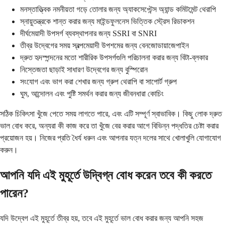
মনস্তাত্ত্বিক নমনীয়তা গড়ে তোলার জন্য অ্যাকসেপ্টেন্স অ্যান্ড কমিটমেন্ট থেরাপি
স্নায়ুতন্ত্রকে শান্ত করার জন্য মাইন্ডফুলনেস ভিত্তিক স্ট্রেস রিডাকশন
দীর্ঘমেয়াদী উপসর্গ ব্যবস্থাপনার জন্য SSRI বা SNRI
তীব্র উদ্বেগের সময় স্বল্পমেয়াদী উপশমের জন্য বেনজোডায়াজেপাইন
দ্রুত হৃদস্পন্দনের মতো শারীরিক উপসর্গগুলি পরিচালনা করার জন্য বিটা-ব্লকার
নিস্তেজতা ছাড়াই সাধারণ উদ্বেগের জন্য বুস্পিরোন
সংযোগ এবং ভাগ করা শেখার জন্য গ্রুপ থেরাপি বা সাপোর্ট গ্রুপ
ঘুম, আন্দোলন এবং পুষ্টি সমর্থন করার জন্য জীবনধারা কোচিং
সঠিক চিকিৎসা খুঁজে পেতে সময় লাগতে পারে, এবং এটি সম্পূর্ণ স্বাভাবিক। কিছু লোক দ্রুত
ভাল বোধ করে, অন্যরা কী কাজ করে তা খুঁজে বের করার আগে বিভিন্ন পদ্ধতির চেষ্টা করার
প্রয়োজন হয়। নিজের প্রতি ধৈর্য ধরুন এবং আপনার যত্ন দলের সাথে খোলাখুলি যোগাযোগ
করুন।
আপনি যদি এই মুহূর্তে উদ্বিগ্ন বোধ করেন তবে কী করতে
পারেন?
যদি উদ্বেগ এই মুহূর্তে তীব্র হয়, তবে এই মুহূর্তে ভাল বোধ করার জন্য আপনি সহজ