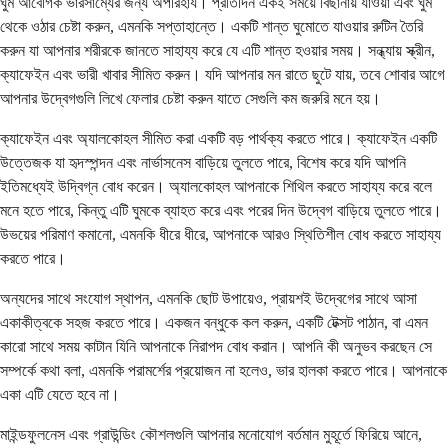
ঘুম আবেগিক ভারসাম্যের জন্য অপরিহার্য। প্রতিদিন একই সময়ে বিছানায় যাওয়া এবং ঘুম
থেকে ওঠার চেষ্টা করুন, এমনকি সপ্তাহান্তে। একটি শান্ত ঘুমোতে যাওয়ার রুটিন তৈরি
করুন যা আপনার শরীরকে জানতে সাহায্য করে যে এটি শান্ত হওয়ার সময়। সন্ধ্যায় স্ক্রীন,
ক্যাফেইন এবং ভারী খাবার সীমিত করুন। যদি আপনার মন রাতে ছুটে যায়, তবে শোবার আগে
আপনার উদ্বেগগুলি লিখে ফেলার চেষ্টা করুন যাতে সেগুলি কম জরুরি মনে হয়।
ক্যাফেইন এবং অ্যালকোহল সীমিত করা একটি বড় পার্থক্য করতে পারে। ক্যাফেইন একটি
উত্তেজক যা হৃদস্পন্দন এবং নার্ভাসনেস বাড়িয়ে তুলতে পারে, বিশেষ করে যদি আপনি
ইতিমধ্যেই উদ্বিগ্ন বোধ করেন। অ্যালকোহল আপনাকে শিথিল করতে সাহায্য করে বলে
মনে হতে পারে, কিন্তু এটি ঘুমকে ব্যাহত করে এবং পরের দিন উদ্বেগ বাড়িয়ে তুলতে পারে।
উভয়ের পরিমাণ কমানো, এমনকি ধীরে ধীরে, আপনাকে আরও স্থিতিশীল বোধ করতে সাহায্য
করতে পারে।
অন্যদের সাথে সংযোগ স্থাপন, এমনকি ছোট উপায়েও, প্রায়শই উদ্বেগের সাথে আসা
একাকীত্বকে সহজ করতে পারে। একজন বন্ধুকে কল করুন, একটি টেক্সট পাঠান, বা এমন
কারো সাথে সময় কাটান যিনি আপনাকে নিরাপদ বোধ করান। আপনি কী অনুভব করছেন সে
সম্পর্কে কথা বলা, এমনকি পরামর্শের প্রয়োজন না হলেও, ভার হালকা করতে পারে। আপনাকে
একা এটি যেতে হবে না।
মাইন্ডফুলনেস এবং গ্রাউন্ডিং কৌশলগুলি আপনার মনোযোগ বর্তমান মুহূর্তে ফিরিয়ে আনে,