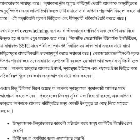
আলতোভাবে সাহায্য করে। অ্যাকসেপ্টেন্স অ্যান্ড কমিটমেন্ট থেরাপি আপনাকে অস্বস্তিকর
অনুভূতিগুলির জন্য জায়গা তৈরি করতে শেখায় যাতে তারা আপনার পছন্দগুলি নিয়ন্ত্রণ করতে না
পারে। এই পদ্ধতিগুলি প্রমাণ-ভিত্তিক এবং দীর্ঘস্থায়ী পরিবর্তন তৈরি করতে পারে।
যখন উদ্বেগ overwhelming মনে হয় বা জীবনযাত্রার পরিবর্তন এবং থেরাপি একা দিয়ে
উন্নত হয় না তখন ওষুধ সহায়ক হতে পারে। সিলেক্টিভ সেরোটোনিন রিউপটেক ইনহিবিটরস,
যা সাধারণত SSRI নামে পরিচিত, প্রায়শই নির্ধারিত হয় কারণ তারা সময়ের সাথে সাথে
মস্তিষ্কের রাসায়নিকগুলি ভারসাম্যপূর্ণ করতে সহায়তা করে। বেনজোডায়াজেপাইনগুলি দ্রুত
উপশম প্রদান করে তবে সাধারণত স্বল্পমেয়াদী ব্যবহৃত হয় কারণ তারা অভ্যাস সৃষ্টিকারী হতে
পারে। আপনার ডাক্তার আপনার উপসর্গ, স্বাস্থ্যের ইতিহাস এবং পছন্দের উপর ভিত্তি করে
সঠিক বিকল্প খুঁজে বের করার জন্য আপনার সাথে কাজ করবেন।
এখানে কিছু চিকিৎসা বিকল্প রয়েছে যা আপনার স্বাস্থ্যসেবা প্রদানকারী আপনার সাথে
আলোচনা করতে পারেন। প্রত্যেকের নিজস্ব সুবিধা এবং বিবেচনা রয়েছে, এবং আপনার
ডাক্তার আপনাকে আপনার পরিস্থিতির জন্য কোনটি উপযুক্ত তা বেছে নিতে সহায়তা
করবেন।
উদ্বেগজনক চিন্তাভাবনার ধরণগুলি পরিবর্তন করার জন্য কগনিটিভ বিহেভিওরাল
থেরাপি
নির্দিষ্ট ভয় বা ফোবিয়ার জন্য এক্সপোজার থেরাপি