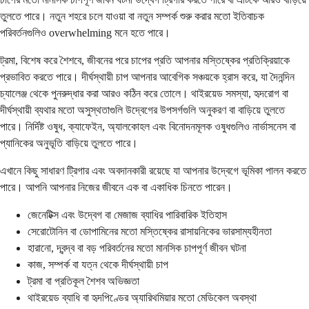
তুলতে পারে। নতুন শহরে চলে যাওয়া বা নতুন সম্পর্ক শুরু করার মতো ইতিবাচক
পরিবর্তনগুলিও overwhelming মনে হতে পারে।
ট্রমা, বিশেষ করে শৈশবে, জীবনের পরে চাপের প্রতি আপনার মস্তিষ্কের প্রতিক্রিয়াকে
প্রভাবিত করতে পারে। দীর্ঘস্থায়ী চাপ আপনার আবেগিক সঞ্চয়কে হ্রাস করে, যা দৈনন্দিন
চ্যালেঞ্জ থেকে পুনরুদ্ধার করা আরও কঠিন করে তোলে। থাইরয়েড সমস্যা, হৃদরোগ বা
দীর্ঘস্থায়ী ব্যথার মতো অসুস্থতাগুলি উদ্বেগের উপসর্গগুলি অনুকরণ বা বাড়িয়ে তুলতে
পারে। নির্দিষ্ট ওষুধ, ক্যাফেইন, অ্যালকোহল এবং বিনোদনমূলক ওষুধগুলিও নার্ভাসনেস বা
প্যানিকের অনুভূতি বাড়িয়ে তুলতে পারে।
এখানে কিছু সাধারণ ট্রিগার এবং অবদানকারী রয়েছে যা আপনার উদ্বেগে ভূমিকা পালন করতে
পারে। আপনি আপনার নিজের জীবনে এক বা একাধিক চিনতে পারেন।
জেনেটিক্স এবং উদ্বেগ বা মেজাজ ব্যাধির পারিবারিক ইতিহাস
সেরোটোনিন বা ডোপামিনের মতো মস্তিষ্কের রাসায়নিকের ভারসাম্যহীনতা
হারানো, দ্বন্দ্ব বা বড় পরিবর্তনের মতো মানসিক চাপপূর্ণ জীবন ঘটনা
কাজ, সম্পর্ক বা যত্ন থেকে দীর্ঘস্থায়ী চাপ
ট্রমা বা প্রতিকূল শৈশব অভিজ্ঞতা
থাইরয়েড ব্যাধি বা হৃদপিণ্ডের অ্যারিথমিয়ার মতো মেডিকেল অবস্থা