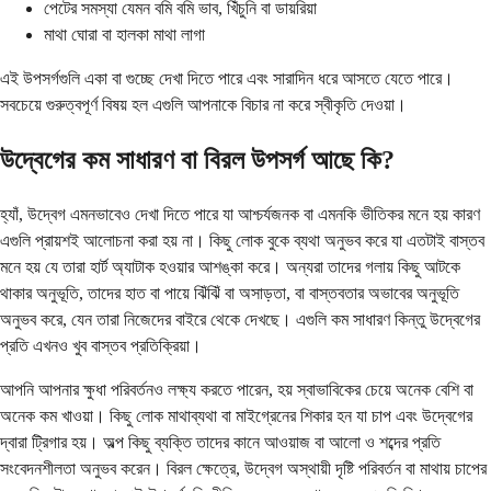
পেটের সমস্যা যেমন বমি বমি ভাব, খিঁচুনি বা ডায়রিয়া
মাথা ঘোরা বা হালকা মাথা লাগা
এই উপসর্গগুলি একা বা গুচ্ছে দেখা দিতে পারে এবং সারাদিন ধরে আসতে যেতে পারে।
সবচেয়ে গুরুত্বপূর্ণ বিষয় হল এগুলি আপনাকে বিচার না করে স্বীকৃতি দেওয়া।
উদ্বেগের কম সাধারণ বা বিরল উপসর্গ আছে কি?
হ্যাঁ, উদ্বেগ এমনভাবেও দেখা দিতে পারে যা আশ্চর্যজনক বা এমনকি ভীতিকর মনে হয় কারণ
এগুলি প্রায়শই আলোচনা করা হয় না। কিছু লোক বুকে ব্যথা অনুভব করে যা এতটাই বাস্তব
মনে হয় যে তারা হার্ট অ্যাটাক হওয়ার আশঙ্কা করে। অন্যরা তাদের গলায় কিছু আটকে
থাকার অনুভূতি, তাদের হাত বা পায়ে ঝিঁঝিঁ বা অসাড়তা, বা বাস্তবতার অভাবের অনুভূতি
অনুভব করে, যেন তারা নিজেদের বাইরে থেকে দেখছে। এগুলি কম সাধারণ কিন্তু উদ্বেগের
প্রতি এখনও খুব বাস্তব প্রতিক্রিয়া।
আপনি আপনার ক্ষুধা পরিবর্তনও লক্ষ্য করতে পারেন, হয় স্বাভাবিকের চেয়ে অনেক বেশি বা
অনেক কম খাওয়া। কিছু লোক মাথাব্যথা বা মাইগ্রেনের শিকার হন যা চাপ এবং উদ্বেগের
দ্বারা ট্রিগার হয়। অল্প কিছু ব্যক্তি তাদের কানে আওয়াজ বা আলো ও শব্দের প্রতি
সংবেদনশীলতা অনুভব করেন। বিরল ক্ষেত্রে, উদ্বেগ অস্থায়ী দৃষ্টি পরিবর্তন বা মাথায় চাপের