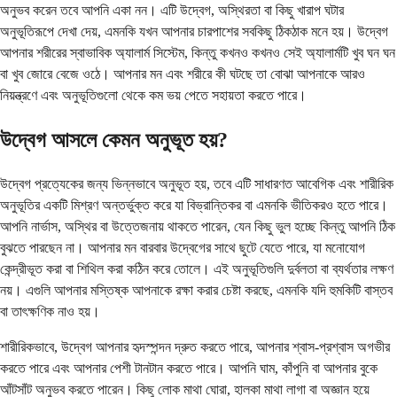
অনুভব করেন তবে আপনি একা নন। এটি উদ্বেগ, অস্থিরতা বা কিছু খারাপ ঘটার
অনুভূতিরূপে দেখা দেয়, এমনকি যখন আপনার চারপাশের সবকিছু ঠিকঠাক মনে হয়। উদ্বেগ
আপনার শরীরের স্বাভাবিক অ্যালার্ম সিস্টেম, কিন্তু কখনও কখনও সেই অ্যালার্মটি খুব ঘন ঘন
বা খুব জোরে বেজে ওঠে। আপনার মন এবং শরীরে কী ঘটছে তা বোঝা আপনাকে আরও
নিয়ন্ত্রণে এবং অনুভূতিগুলো থেকে কম ভয় পেতে সহায়তা করতে পারে।
উদ্বেগ আসলে কেমন অনুভূত হয়?
উদ্বেগ প্রত্যেকের জন্য ভিন্নভাবে অনুভূত হয়, তবে এটি সাধারণত আবেগিক এবং শারীরিক
অনুভূতির একটি মিশ্রণ অন্তর্ভুক্ত করে যা বিভ্রান্তিকর বা এমনকি ভীতিকরও হতে পারে।
আপনি নার্ভাস, অস্থির বা উত্তেজনায় থাকতে পারেন, যেন কিছু ভুল হচ্ছে কিন্তু আপনি ঠিক
বুঝতে পারছেন না। আপনার মন বারবার উদ্বেগের সাথে ছুটে যেতে পারে, যা মনোযোগ
কেন্দ্রীভূত করা বা শিথিল করা কঠিন করে তোলে। এই অনুভূতিগুলি দুর্বলতা বা ব্যর্থতার লক্ষণ
নয়। এগুলি আপনার মস্তিষ্ক আপনাকে রক্ষা করার চেষ্টা করছে, এমনকি যদি হুমকিটি বাস্তব
বা তাৎক্ষণিক নাও হয়।
শারীরিকভাবে, উদ্বেগ আপনার হৃদস্পন্দন দ্রুত করতে পারে, আপনার শ্বাস-প্রশ্বাস অগভীর
করতে পারে এবং আপনার পেশী টানটান করতে পারে। আপনি ঘাম, কাঁপুনি বা আপনার বুকে
আঁটসাঁট অনুভব করতে পারেন। কিছু লোক মাথা ঘোরা, হালকা মাথা লাগা বা অজ্ঞান হয়ে