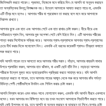
জিনিসগুলি করতে পারেন। প্রথমত, নিজেকে মনে করিয়ে দিন যে আপনি যা অনুভব করছেন
তা অস্বস্তিকর কিন্তু বিপজ্জনক নয়। উদ্বেগ আপনাকে আঘাত করতে পারে না, এমনকি
এটি তীব্র মনে হলেও। আপনার শরীর যা প্রয়োজন তা করছে বলে মনে করে আপনাকে
নিরাপদ রাখতে।
আপনার বুকে এক হাত এবং আপনার পেটে এক হাত রাখার চেষ্টা করুন। ধীরে ধীরে এবং
গভীরভাবে শ্বাস নিন, আপনার বুক অপেক্ষা পেটে বেশি উঠতে দিন। এটি আপনার শরীরের
শান্ত করার সিস্টেমকে সক্রিয় করে। আপনার শ্বাস-প্রশ্বাসকে আপনার শ্বাস-প্রশ্বাসের
চেয়ে দীর্ঘ করার দিকে মনোযোগ দিন। এমনকি এই ধরনের কয়েকটি শ্বাসও তীব্রতা কমাতে
শুরু করতে পারে।
যদি আপনি পারেন তবে আলতো করে আপনার শরীর সরান। দাঁড়ান, আপনার বাহুগুলি মাথার
উপরে প্রসারিত করুন, আপনার হাত ঝাঁকান, বা একটি ছোট হাঁটা নিন। নড়াচড়া আপনার
শরীরকে উদ্বেগ মুক্ত করে অ্যাড্রেনালিন প্রক্রিয়া করতে সাহায্য করে। যদি আপনি
নড়াচড়া করতে না পারেন, তবে আপনার পায়ের আঙ্গুল থেকে শুরু করে আপনার কাঁধ পর্যন্ত
বিভিন্ন পেশী গোষ্ঠীগুলিকে টানটান এবং শিথিল করার চেষ্টা করুন।
আপনি বিশ্বাস করেন এমন কারও সাথে যোগাযোগ করুন, এমনকি যদি আপনি নীরবে একসাথে
বসেন। যখন আপনার মন বিক্ষিপ্ত মনে হয় তখন সংযোগ আপনাকে স্থিতিশীল করতে পারে।
যদি কেউ উপলব্ধ না হয়, তবে আপনি যা অনুভব করছেন বা ভাবছেন তা লিখে ফেলার চেষ্টা