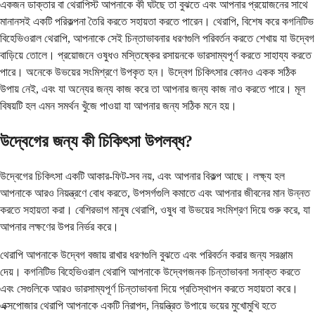
একজন ডাক্তার বা থেরাপিস্ট আপনাকে কী ঘটছে তা বুঝতে এবং আপনার প্রয়োজনের সাথে
মানানসই একটি পরিকল্পনা তৈরি করতে সহায়তা করতে পারেন। থেরাপি, বিশেষ করে কগনিটিভ
বিহেভিওরাল থেরাপি, আপনাকে সেই চিন্তাভাবনার ধরণগুলি পরিবর্তন করতে শেখায় যা উদ্বেগ
বাড়িয়ে তোলে। প্রয়োজনে ওষুধও মস্তিষ্কের রসায়নকে ভারসাম্যপূর্ণ করতে সাহায্য করতে
পারে। অনেকে উভয়ের সংমিশ্রণে উপকৃত হন। উদ্বেগ চিকিৎসার কোনও একক সঠিক
উপায় নেই, এবং যা অন্যের জন্য কাজ করে তা আপনার জন্য কাজ নাও করতে পারে। মূল
বিষয়টি হল এমন সমর্থন খুঁজে পাওয়া যা আপনার জন্য সঠিক মনে হয়।
উদ্বেগের জন্য কী চিকিৎসা উপলব্ধ?
উদ্বেগের চিকিৎসা একটি আকার-ফিট-সব নয়, এবং আপনার বিকল্প আছে। লক্ষ্য হল
আপনাকে আরও নিয়ন্ত্রণে বোধ করতে, উপসর্গগুলি কমাতে এবং আপনার জীবনের মান উন্নত
করতে সহায়তা করা। বেশিরভাগ মানুষ থেরাপি, ওষুধ বা উভয়ের সংমিশ্রণ দিয়ে শুরু করে, যা
আপনার লক্ষণের উপর নির্ভর করে।
থেরাপি আপনাকে উদ্বেগ বজায় রাখার ধরণগুলি বুঝতে এবং পরিবর্তন করার জন্য সরঞ্জাম
দেয়। কগনিটিভ বিহেভিওরাল থেরাপি আপনাকে উদ্বেগজনক চিন্তাভাবনা সনাক্ত করতে
এবং সেগুলিকে আরও ভারসাম্যপূর্ণ চিন্তাভাবনা দিয়ে প্রতিস্থাপন করতে সহায়তা করে।
এক্সপোজার থেরাপি আপনাকে একটি নিরাপদ, নিয়ন্ত্রিত উপায়ে ভয়ের মুখোমুখি হতে