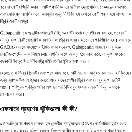
করে যা পেশীর খিঁচুনি কমায়। এটি প্রাথমিকভাবে মাল্টিপল স্ক্লেরোসিস, মেরুদণ্ডের আঘাত
এবং সেরিব্রাল পালসির মতো অবস্থার জন্য নির্ধারিত হয় যেখানে পেশী শক্ত হয়ে যাওয়া এবং
খিঁচুনি একটি সমস্যা।
Gabapentin কে অ্যান্টিকনভালসেন্ট (খিঁচুনি-রোধী) হিসাবে শ্রেণীবদ্ধ করা হয়, তবে এটি
স্নায়ুর ব্যথা (নিউরোপ্যাথিক ব্যথা) এবং খিঁচুনির জন্য সবচেয়ে বেশি নির্ধারিত হয়। এর নামে
GABA-র সাথে সংযোগের ইঙ্গিত থাকা সত্ত্বেও, Gabapentin আসলে স্নায়ুতন্ত্রে
ভোল্টেজ-গেটেড ক্যালসিয়াম চ্যানেলগুলির সাথে আবদ্ধ হয়ে কাজ করে, যা ব্যথা সংকেত
বহনকারী উত্তেজিত নিউরোট্রান্সমিটারগুলির মুক্তি হ্রাস করে।
যেহেতু তারা ভিন্ন রিসেপ্টর এবং পথে কাজ করে, তাই এদের একত্রিত করা এমন ব্যক্তিদের
জন্য ব্যাপক উপশম প্রদান করতে পারে যাদের পেশীর খিঁচুনি এবং স্নায়ুর ব্যথা দুটোই
আছে। পরিপূরক প্রক্রিয়াগুলির অর্থ হল প্রতিটি ওষুধ সমস্যার একটি ভিন্ন অংশকে
মোকাবেলা করে।
একসাথে গ্রহণের ঝুঁকিগুলো কী কী?
এই সংমিশ্রণের প্রধান উদ্বেগ হল কেন্দ্রীয় স্নায়ুতন্ত্রের (CNS) কার্যকারিতা হ্রাস হওয়া।
যেহেতু উভয় ওষুধই মস্তিষ্কের কার্যকলাপকে ধীর করে দেয়, তাই একসাথে গ্রহণ করলে