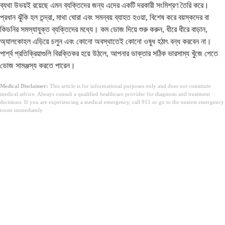
ব্যথা উভয়ই রয়েছে এমন ব্যক্তিদের জন্য এদের একটি দরকারী সংমিশ্রণ তৈরি করে।
প্রধান ঝুঁকি হল তন্দ্রা, মাথা ঘোরা এবং সমন্বয় ব্যাহত হওয়া, বিশেষ করে বয়স্কদের বা
কিডনির সমস্যাযুক্ত ব্যক্তিদের মধ্যে। কম ডোজ দিয়ে শুরু করুন, ধীরে ধীরে বাড়ান,
অ্যালকোহল এড়িয়ে চলুন এবং কোনো অবস্থাতেই কোনো ওষুধ হঠাৎ বন্ধ করবেন না।
পার্শ্ব প্রতিক্রিয়াগুলি বিরক্তিকর হয়ে উঠলে, আপনার ডাক্তার সঠিক ভারসাম্য খুঁজে পেতে
ডোজ সামঞ্জস্য করতে পারেন।
Medical Disclaimer:
This article is for informational purposes only and does not constitute
medical advice. Always consult a qualified healthcare provider for diagnosis and treatment
decisions. If you are experiencing a medical emergency, call 911 or go to the nearest emergency
room immediately.