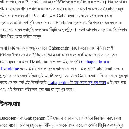
ঘটাতে পারে, এবং Baclofen অন্ত্রের গতিশীলতাকে প্রভাবিত করতে পারে। নিয়মিত খাবার
খাওয়া হজমের পার্শ্ব প্রতিক্রিয়া কমাতে সাহায্য করে। কোনো অবস্থাতেই কোনো ওষুধ
হঠাৎ বন্ধ করবেন না। Baclofen এবং Gabapentin উভয়ই হঠাৎ বন্ধ করলে
প্রত্যাহারের উপসর্গ সৃষ্টি করতে পারে। Baclofen প্রত্যাহার বিশেষভাবে গুরুতর হতে
পারে, যার মধ্যে হ্যালুসিনেশন এবং খিঁচুনি অন্তর্ভুক্ত। সর্বদা আপনার ডাক্তারের নির্দেশনায়
ধীরে ধীরে ডোজ কমিয়ে আনুন।
আপনি যদি অন্যান্য ওষুধের সাথে Gabapentin গ্রহণ করেন এবং বিভিন্ন পেশী
শিথিলকারীদের সাথে এটি কিভাবে মিথস্ক্রিয়া করে সে সম্পর্কে আরও জানতে চান, তবে
Gabapentin এবং Tizanidine সম্পর্কিত এই নিবন্ধটি
Gabapentin এবং
Tizanidine
অন্য একটি সাধারণ যুগল আলোচনা করে। এবং যদি Gabapentin থেকে
তন্দ্রা আপনার জন্য ইতিমধ্যেই একটি সমস্যা হয়, তবে Gabapentin কি আপনাকে ঘুম ঘুম
করায় সে সম্পর্কে এই নির্দেশিকাটি
Gabapentin কি আপনাকে ঘুম ঘুম করায়
এটি কেন ঘটে
এবং এটি কিভাবে পরিচালনা করা যায় তা ব্যাখ্যা করে।
উপসংহার
Baclofen এবং Gabapentin চিকিৎসকের তত্ত্বাবধানে একসাথে নিরাপদে গ্রহণ করা
যেতে পারে। তারা স্নায়ুতন্ত্রের বিভিন্ন অংশকে লক্ষ্য করে, যা পেশীর খিঁচুনি এবং স্নায়ুর