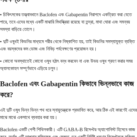
• চিকিৎসকের তত্ত্বাবধানে Baclofen এবং Gabapentin নিরাপদে একত্রিত করা যেতে
পারে, তবে এদের মধ্যে একটি মাঝারি মিথস্ক্রিয়া রয়েছে যা তন্দ্রা, মাথা ঘোরা এবং সমন্বয়
সমস্যা বাড়িয়ে তোলে।
• দুটি ওষুধই কিডনির মাধ্যমে শরীর থেকে নিষ্কাশিত হয়, তাই কিডনির সমস্যাযুক্ত ব্যক্তি
এবং বয়স্কদের কম ডোজ এবং নিবিড় পর্যবেক্ষণের প্রয়োজন হয়।
• কোনো অবস্থাতেই কোনো ওষুধ হঠাৎ বন্ধ করবেন না এবং উভয় ওষুধ গ্রহণ করার সময়
অ্যালকোহল সম্পূর্ণভাবে এড়িয়ে চলুন।
Baclofen এবং Gabapentin কিভাবে ভিন্নভাবে কাজ
করে?
এই দুটি ওষুধ ভিন্ন ভিন্ন পথ ধরে স্নায়ুতন্ত্রকে প্রভাবিত করে, আর ঠিক এই কারণেই এদের
মাঝে মাঝে একসাথে ব্যবহার করা হয়।
Baclofen একটি পেশী শিথিলকারী। এটি GABA-B রিসেপ্টর অ্যাগোনিস্ট হিসেবে কাজ
করে, অর্থাৎ এটি আপনার মস্তিষ্ক এবং মেরুদণ্ডের একটি নির্দিষ্ট ধরণের রিসেপ্টরকে সক্রিয়