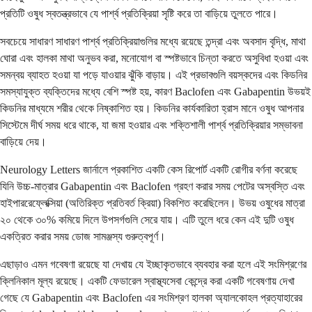
প্রতিটি ওষুধ স্বতন্ত্রভাবে যে পার্শ্ব প্রতিক্রিয়া সৃষ্টি করে তা বাড়িয়ে তুলতে পারে।
সবচেয়ে সাধারণ সাধারণ পার্শ্ব প্রতিক্রিয়াগুলির মধ্যে রয়েছে তন্দ্রা এবং অবসাদ বৃদ্ধি, মাথা
ঘোরা এবং হালকা মাথা অনুভব করা, মনোযোগ বা স্পষ্টভাবে চিন্তা করতে অসুবিধা হওয়া এবং
সমন্বয় ব্যাহত হওয়া যা পড়ে যাওয়ার ঝুঁকি বাড়ায়। এই প্রভাবগুলি বয়স্কদের এবং কিডনির
সমস্যাযুক্ত ব্যক্তিদের মধ্যে বেশি স্পষ্ট হয়, কারণ Baclofen এবং Gabapentin উভয়ই
কিডনির মাধ্যমে শরীর থেকে নিষ্কাশিত হয়। কিডনির কার্যকারিতা হ্রাস মানে ওষুধ আপনার
সিস্টেমে দীর্ঘ সময় ধরে থাকে, যা জমা হওয়ার এবং শক্তিশালী পার্শ্ব প্রতিক্রিয়ার সম্ভাবনা
বাড়িয়ে দেয়।
Neurology Letters জার্নালে প্রকাশিত একটি কেস রিপোর্ট একটি রোগীর বর্ণনা করেছে
যিনি উচ্চ-মাত্রার Gabapentin এবং Baclofen গ্রহণ করার সময় পেটের অস্বস্তি এবং
হাইপাররেফ্লেক্সিয়া (অতিরিক্ত প্রতিবর্ত ক্রিয়া) বিকশিত করেছিলেন। উভয় ওষুধের মাত্রা
২০ থেকে ৩০% কমিয়ে দিলে উপসর্গগুলি সেরে যায়। এটি তুলে ধরে কেন এই দুটি ওষুধ
একত্রিত করার সময় ডোজ সামঞ্জস্য গুরুত্বপূর্ণ।
এছাড়াও এমন গবেষণা রয়েছে যা দেখায় যে ইচ্ছাকৃতভাবে ব্যবহার করা হলে এই সংমিশ্রণের
ক্লিনিকাল মূল্য রয়েছে। একটি ফেডারেল স্বাস্থ্যসেবা কেন্দ্রে করা একটি গবেষণায় দেখা
গেছে যে Gabapentin এবং Baclofen এর সংমিশ্রণ হালকা অ্যালকোহল প্রত্যাহারের