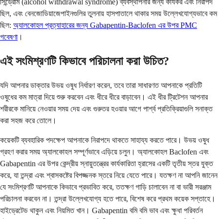
সিন্ড্রোম (alcohol withdrawal syndrome) ব্যবস্থাপনার জন্য কার্যকর এবং নিরাপদ
ছিল, এবং বেনজোডিয়াজেপাইনগুলির তুলনায় হাসপাতালে থাকার সময় উল্লেখযোগ্যভাবে কম
ছিল:
অ্যালকোহল প্রত্যাহারের জন্য Gabapentin-Baclofen এর উপর PMC
গবেষণা
।
এই সংমিশ্রণটি কিভাবে পরিচালনা করা উচিত?
যদি আপনার ডাক্তার উভয় ওষুধ নির্ধারণ করেন, তবে তারা সাধারণত আপনাকে প্রতিটি
ওষুধের কম মাত্রা দিয়ে শুরু করবেন এবং ধীরে ধীরে বাড়াবেন। এই ধীর ট্রিটেশন আপনার
শরীরকে মানিয়ে নেওয়ার সময় দেয় এবং গুরুতর হওয়ার আগে পার্শ্ব প্রতিক্রিয়াগুলি সনাক্ত
করা সহজ করে তোলে।
কয়েকটি ব্যবহারিক পদক্ষেপ আপনাকে নিরাপদে থাকতে সাহায্য করতে পারে। উভয় ওষুধ
গ্রহণ করার সময় অ্যালকোহল সম্পূর্ণভাবে এড়িয়ে চলুন। অ্যালকোহল Baclofen এবং
Gabapentin এর উপর কেন্দ্রীয় স্নায়ুতন্ত্রের কার্যকারিতা হ্রাসের একটি তৃতীয় স্তর যুক্ত
করে, যা তন্দ্রা এবং শ্বাসকষ্টের বিপজ্জনক স্তরে নিয়ে যেতে পারে। যতক্ষণ না আপনি জানেন
যে সংমিশ্রণটি আপনাকে কিভাবে প্রভাবিত করে, ততক্ষণ গাড়ি চালাবেন না বা ভারী সরঞ্জাম
পরিচালনা করবেন না। তন্দ্রা উল্লেখযোগ্য হতে পারে, বিশেষ করে প্রথম কয়েক সপ্তাহে।
হাইড্রেটেড থাকুন এবং নিয়মিত খান। Gabapentin বমি বমি ভাব এবং ক্ষুধা পরিবর্তন