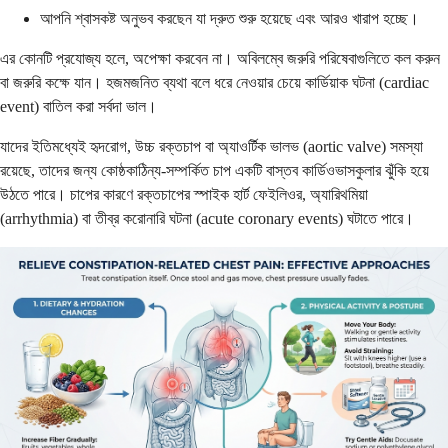
আপনি শ্বাসকষ্ট অনুভব করছেন যা দ্রুত শুরু হয়েছে এবং আরও খারাপ হচ্ছে।
এর কোনটি প্রযোজ্য হলে, অপেক্ষা করবেন না। অবিলম্বে জরুরি পরিষেবাগুলিতে কল করুন
বা জরুরি কক্ষে যান। হজমজনিত ব্যথা বলে ধরে নেওয়ার চেয়ে কার্ডিয়াক ঘটনা (cardiac
event) বাতিল করা সর্বদা ভাল।
যাদের ইতিমধ্যেই হৃদরোগ, উচ্চ রক্তচাপ বা অ্যাওর্টিক ভালভ (aortic valve) সমস্যা
রয়েছে, তাদের জন্য কোষ্ঠকাঠিন্য-সম্পর্কিত চাপ একটি বাস্তব কার্ডিওভাসকুলার ঝুঁকি হয়ে
উঠতে পারে। চাপের কারণে রক্তচাপের স্পাইক হার্ট ফেইলিওর, অ্যারিথমিয়া
(arrhythmia) বা তীব্র করোনারি ঘটনা (acute coronary events) ঘটাতে পারে।