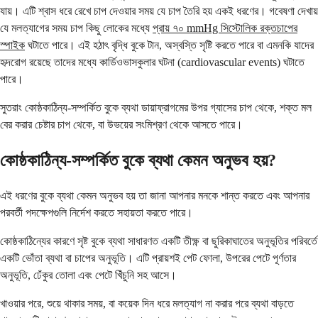
যায়। এটি শ্বাস ধরে রেখে চাপ দেওয়ার সময় যে চাপ তৈরি হয় একই ধরণের। গবেষণা দেখায়
যে মলত্যাগের সময় চাপ কিছু লোকের মধ্যে
প্রায় ৭০ mmHg সিস্টোলিক রক্তচাপের
স্পাইক
ঘটাতে পারে। এই হঠাৎ বৃদ্ধি বুকে টান, অস্বস্তি সৃষ্টি করতে পারে বা এমনকি যাদের
হৃদরোগ রয়েছে তাদের মধ্যে কার্ডিওভাসকুলার ঘটনা (cardiovascular events) ঘটাতে
পারে।
সুতরাং কোষ্ঠকাঠিন্য-সম্পর্কিত বুকে ব্যথা ডায়াফ্রাগমের উপর গ্যাসের চাপ থেকে, শক্ত মল
বের করার চেষ্টার চাপ থেকে, বা উভয়ের সংমিশ্রণ থেকে আসতে পারে।
কোষ্ঠকাঠিন্য-সম্পর্কিত বুকে ব্যথা কেমন অনুভব হয়?
এই ধরণের বুকে ব্যথা কেমন অনুভব হয় তা জানা আপনার মনকে শান্ত করতে এবং আপনার
পরবর্তী পদক্ষেপগুলি নির্দেশ করতে সহায়তা করতে পারে।
কোষ্ঠকাঠিন্যের কারণে সৃষ্ট বুকে ব্যথা সাধারণত একটি তীক্ষ্ণ বা ছুরিকাঘাতের অনুভূতির পরিবর্তে
একটি ভোঁতা ব্যথা বা চাপের অনুভূতি। এটি প্রায়শই পেট ফোলা, উপরের পেটে পূর্ণতার
অনুভূতি, ঢেঁকুর তোলা এবং পেটে খিঁচুনি সহ আসে।
খাওয়ার পরে, শুয়ে থাকার সময়, বা কয়েক দিন ধরে মলত্যাগ না করার পরে ব্যথা বাড়তে