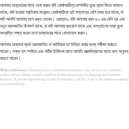
আপনার ডাক্তারের সাথে দেখা করুন যদি কোষ্ঠকাঠিন্য-সম্পর্কিত বুকে ব্যথা ফিরে আসতে
থাকে, যদি ঘরোয়া প্রতিকার সত্ত্বেও কোষ্ঠকাঠিন্য দুই সপ্তাহের বেশি সময় ধরে থাকে, বা
যদি আপনি আপনার মলে রক্ত ​​দেখেন। এছাড়াও, যদি আপনার বয়স ৫০ এর বেশি হয় এবং
নতুন হজমজনিত উপসর্গ থাকে, বা যদি আপনার হৃদরোগ থাকে এবং মলত্যাগের সময় বুকে
অস্বস্তি লক্ষ্য করেন তবে ডাক্তারের সাথে যোগাযোগ করুন।
আপনার ডাক্তার ব্যথা হজমজনিত না কার্ডিয়াক তা নিশ্চিত করার জন্য পরীক্ষা করাতে
পারেন। লক্ষ্য হল স্পষ্টতা এবং সঠিক চিকিৎসা যাতে আপনি আত্মবিশ্বাসের সাথে ভাল অনুভব
করতে পারেন।
Medical Disclaimer:
This article is for informational purposes only and does not constitute
medical advice. Always consult a qualified healthcare provider for diagnosis and treatment
decisions. If you are experiencing a medical emergency, call 911 or go to the nearest emergency
room immediately.