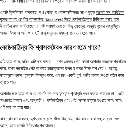
পারে। এটি সাধারণত গ্যাস বের হওয়ার পরে বা মলত্যাগ করার পরে উন্নত হয়।
একটি ক্লিনিকাল গবেষণায় দেখা গেছে যে কোষ্ঠকাঠিন্যের সাথে যুক্ত
অনেক নন-কার্ডিয়াক
বুকের ব্যথার রোগীরা ল্যাক্সেটিভ (laxatives) দিয়ে কোষ্ঠকাঠিন্যের চিকিৎসা করার পরে
উন্নতির কথা জানিয়েছেন
। এটি পরামর্শ দেয় যে কিছু ক্ষেত্রে, অন্ত্রই বুকের অস্বস্তির
আসল উৎস যা অন্যথায় হার্ট বা ফুসফুসের সমস্যা বলে ভুল হতে পারে।
কোষ্ঠকাঠিন্য কি শ্বাসকষ্টেরও কারণ হতে পারে?
এটি হতে পারে, যদিও এটি কম সাধারণ। যখন গুরুতর পেট ফোলা আপনার অন্ত্রকে প্রসারিত
করে, তখন প্রসারিত পেট আপনার ডায়াফ্রামের উপর উপরের দিকে চাপ দেয়। যেহেতু
ডায়াফ্রাম শ্বাস-প্রশ্বাস নিয়ন্ত্রণ করে, এই চাপ একটি পূর্ণ, গভীর শ্বাস নেওয়া কঠিন করে
তুলতে পারে।
আপনার মনে হতে পারে যে আপনি আপনার ফুসফুস পুরোপুরি পূরণ করতে পারছেন না। এটি
সাধারণত হালকা এবং অস্থায়ী। কোষ্ঠকাঠিন্য এবং পেট ফোলা উন্নত হওয়ার সাথে সাথে
এটি সমাধান হয়ে যায়।
যদি শ্বাসকষ্ট গুরুতর, হঠাৎ হয় বা বুকে তীব্র টান, ঘাম, বমি বমি ভাব বা বাহুতে ব্যথা সহ
আসে, তবে জরুরি চিকিৎসার প্রয়োজন।