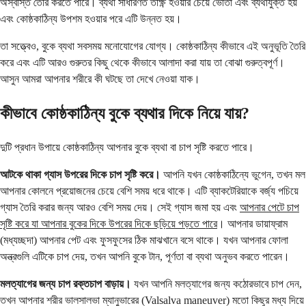
অস্বস্তি তৈরি করতে পারে। ব্যথা সাধারণত তীক্ষ্ণ হওয়ার চেয়ে ভোঁতা এবং ব্যথাযুক্ত হয়
এবং কোষ্ঠকাঠিন্য উপশম হওয়ার পরে এটি উন্নত হয়।
তা সত্ত্বেও, বুকে ব্যথা সবসময় মনোযোগের যোগ্য। কোষ্ঠকাঠিন্য কীভাবে এই অনুভূতি তৈরি
করে এবং এটি আরও গুরুতর কিছু থেকে কীভাবে আলাদা করা যায় তা বোঝা গুরুত্বপূর্ণ।
আসুন আমরা আপনার শরীরে কী ঘটছে তা দেখে নেওয়া যাক।
কীভাবে কোষ্ঠকাঠিন্য বুকে ব্যথার দিকে নিয়ে যায়?
দুটি প্রধান উপায়ে কোষ্ঠকাঠিন্য আপনার বুকে ব্যথা বা চাপ সৃষ্টি করতে পারে।
আটকে থাকা গ্যাস উপরের দিকে চাপ সৃষ্টি করে।
আপনি যখন কোষ্ঠকাঠিন্যে ভুগেন, তখন মল
আপনার কোলনে প্রয়োজনের চেয়ে বেশি সময় ধরে থাকে। এটি ব্যাকটেরিয়াকে বর্জ্য পচিয়ে
গ্যাস তৈরি করার জন্য আরও বেশি সময় দেয়। সেই গ্যাস জমা হয় এবং
আপনার পেটে চাপ
সৃষ্টি করে যা আপনার বুকের দিকে উপরের দিকে ছড়িয়ে পড়তে পারে
। আপনার ডায়াফ্রাম
(মধ্যচ্ছদা) আপনার পেট এবং ফুসফুসের ঠিক মাঝখানে বসে থাকে। যখন আপনার ফোলা
অন্ত্রগুলি এটিকে চাপ দেয়, তখন আপনি বুকে টান, পূর্ণতা বা ব্যথা অনুভব করতে পারেন।
মলত্যাগের জন্য চাপ রক্তচাপ বাড়ায়।
যখন আপনি মলত্যাগের জন্য কঠোরভাবে চাপ দেন,
তখন আপনার শরীর ভালসালভা ম্যানুভারের (Valsalva maneuver) মতো কিছুর মধ্য দিয়ে