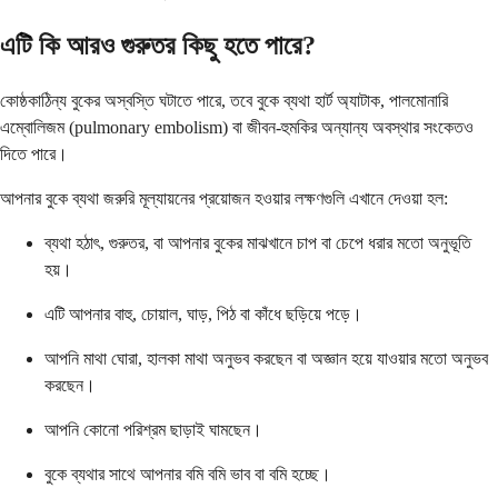
এটি কি আরও গুরুতর কিছু হতে পারে?
কোষ্ঠকাঠিন্য বুকের অস্বস্তি ঘটাতে পারে, তবে বুকে ব্যথা হার্ট অ্যাটাক, পালমোনারি
এম্বোলিজম (pulmonary embolism) বা জীবন-হুমকির অন্যান্য অবস্থার সংকেতও
দিতে পারে।
আপনার বুকে ব্যথা জরুরি মূল্যায়নের প্রয়োজন হওয়ার লক্ষণগুলি এখানে দেওয়া হল:
ব্যথা হঠাৎ, গুরুতর, বা আপনার বুকের মাঝখানে চাপ বা চেপে ধরার মতো অনুভূতি
হয়।
এটি আপনার বাহু, চোয়াল, ঘাড়, পিঠ বা কাঁধে ছড়িয়ে পড়ে।
আপনি মাথা ঘোরা, হালকা মাথা অনুভব করছেন বা অজ্ঞান হয়ে যাওয়ার মতো অনুভব
করছেন।
আপনি কোনো পরিশ্রম ছাড়াই ঘামছেন।
বুকে ব্যথার সাথে আপনার বমি বমি ভাব বা বমি হচ্ছে।