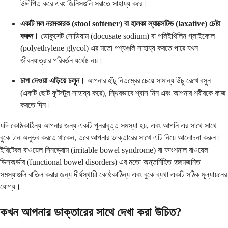
উদ্দীপিত করে এবং জিনিসগুলি সরাতে সাহায্য করে।
একটি মল নরমকারক (stool softener) বা হালকা ল্যাক্সেটিভ (laxative) চেষ্টা
করুন।
ডোকুসেট সোডিয়াম (docusate sodium) বা পলিইথিলিন গ্লাইকোল
(polyethylene glycol) এর মতো পণ্যগুলি সাহায্য করতে পারে যখন
জীবনযাত্রার পরিবর্তন যথেষ্ট নয়।
চাপ দেওয়া এড়িয়ে চলুন।
আপনার হাঁটু নিতম্বের চেয়ে সামান্য উঁচু রেখে বসুন
(একটি ছোট ফুটস্টুল সাহায্য করে), স্থিরভাবে শ্বাস নিন এবং আপনার শরীরকে কাজ
করতে দিন।
যদি কোষ্ঠকাঠিন্য আপনার জন্য একটি পুনরাবৃত্ত সমস্যা হয়, এবং আপনি এর সাথে সাথে
বুকে টান অনুভব করতে থাকেন, তবে আপনার ডাক্তারের সাথে এটি নিয়ে আলোচনা করুন।
ইরিটেবল বাওয়েল সিনড্রোম (irritable bowel syndrome) বা ফাংশনাল বাওয়েল
ডিসঅর্ডার (functional bowel disorders) এর মতো অন্তর্নিহিত হজমজনিত
সমস্যাগুলি বাতিল করার জন্য দীর্ঘস্থায়ী কোষ্ঠকাঠিন্য এবং বুকে ব্যথা একটি সঠিক মূল্যায়নের
যোগ্য।
কখন আপনার ডাক্তারের সাথে দেখা করা উচিত?