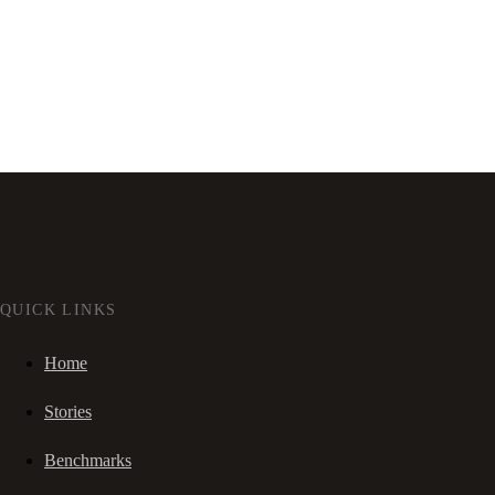
QUICK LINKS
Home
Stories
Benchmarks