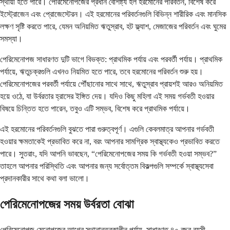
স্থায়ী হতে পারে। পেরিমেনোপজের প্রধান বৈশিষ্ট্য হল হরমোনের পরিবর্তন, বিশেষ করে
ইস্ট্রোজেন এবং প্রোজেস্টেরন। এই হরমোনের পরিবর্তনগুলি বিভিন্ন শারীরিক এবং মানসিক
লক্ষণ সৃষ্টি করতে পারে, যেমন অনিয়মিত ঋতুস্রাব, হট ফ্ল্যাশ, মেজাজের পরিবর্তন এবং ঘুমের
সমস্যা।
পেরিমেনোপজ সাধারণত দুটি ভাগে বিভক্ত: প্রাথমিক পর্যায় এবং পরবর্তী পর্যায়। প্রাথমিক
পর্যায়ে, ঋতুচক্রগুলি এখনও নিয়মিত হতে পারে, তবে হরমোনের পরিবর্তন শুরু হয়।
পেরিমেনোপজের পরবর্তী পর্যায়ে পৌঁছানোর সাথে সাথে, ঋতুস্রাব প্রায়শই আরও অনিয়মিত
হয়ে ওঠে, যা উর্বরতার হ্রাসের ইঙ্গিত দেয়। যদিও কিছু মহিলা এই সময় গর্ভবতী হওয়ার
বিষয়ে চিন্তিত হতে পারেন, তবুও এটি সম্ভব, বিশেষ করে প্রাথমিক পর্যায়ে।
এই হরমোনের পরিবর্তনগুলি বুঝতে পারা গুরুত্বপূর্ণ। এগুলি কেবলমাত্র আপনার গর্ভবতী
হওয়ার ক্ষমতাকেই প্রভাবিত করে না, বরং আপনার সামগ্রিক স্বাস্থ্যকেও প্রভাবিত করতে
পারে। সুতরাং, যদি আপনি ভাবছেন, “পেরিমেনোপজের সময় কি গর্ভবতী হওয়া সম্ভব?”
তাহলে আপনার পরিস্থিতি এবং আপনার জন্য সর্বোত্তম বিকল্পগুলি সম্পর্কে স্বাস্থ্যসেবা
প্রদানকারীর সাথে কথা বলা ভালো।
পেরিমেনোপজের সময় উর্বরতা বোঝা
পেরিমেনোপজ মেনোপজের আগের স্থানান্তরকালীন পর্যায়, সাধারণত ৪০ বছর বয়সী