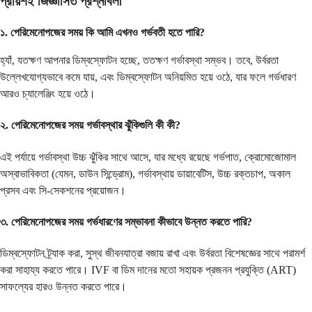
প্রায়শই জিজ্ঞাসিত প্রশ্নাবলী
১. পেরিমেনোপজের সময় কি আমি এখনও গর্ভবতী হতে পারি?
হ্যাঁ, যতক্ষণ আপনার ডিম্বস্ফোটন হচ্ছে, ততক্ষণ গর্ভাবস্থা সম্ভব। তবে, উর্বরতা
উল্লেখযোগ্যভাবে কমে যায়, এবং ডিম্বস্ফোটন অনিয়মিত হয়ে ওঠে, যার ফলে গর্ভধারণ
আরও চ্যালেঞ্জিং হয়ে ওঠে।
২. পেরিমেনোপজের সময় গর্ভাবস্থার ঝুঁকিগুলি কী কী?
এই পর্যায়ে গর্ভাবস্থা উচ্চ ঝুঁকির সাথে আসে, যার মধ্যে রয়েছে গর্ভপাত, ক্রোমোজোমাল
অস্বাভাবিকতা (যেমন, ডাউন সিন্ড্রোম), গর্ভাবস্থায় ডায়াবেটিস, উচ্চ রক্তচাপ, অকাল
প্রসব এবং সি-সেকশনের প্রয়োজন।
৩. পেরিমেনোপজের সময় গর্ভধারণের সম্ভাবনা কীভাবে উন্নত করতে পারি?
ডিম্বস্ফোটন ট্র্যাক করা, সুস্থ জীবনযাত্রা বজায় রাখা এবং উর্বরতা বিশেষজ্ঞের সাথে পরামর্শ
করা সাহায্য করতে পারে। IVF বা ডিম দানের মতো সহায়ক প্রজনন প্রযুক্তি (ART)
সাফল্যের হারও উন্নত করতে পারে।