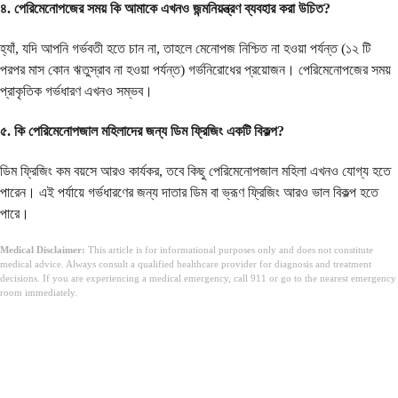
৪. পেরিমেনোপজের সময় কি আমাকে এখনও জন্মনিয়ন্ত্রণ ব্যবহার করা উচিত?
হ্যাঁ, যদি আপনি গর্ভবতী হতে চান না, তাহলে মেনোপজ নিশ্চিত না হওয়া পর্যন্ত (১২ টি
পরপর মাস কোন ঋতুস্রাব না হওয়া পর্যন্ত) গর্ভনিরোধের প্রয়োজন। পেরিমেনোপজের সময়
প্রাকৃতিক গর্ভধারণ এখনও সম্ভব।
৫. কি পেরিমেনোপজাল মহিলাদের জন্য ডিম ফ্রিজিং একটি বিকল্প?
ডিম ফ্রিজিং কম বয়সে আরও কার্যকর, তবে কিছু পেরিমেনোপজাল মহিলা এখনও যোগ্য হতে
পারেন। এই পর্যায়ে গর্ভধারণের জন্য দাতার ডিম বা ভ্রূণ ফ্রিজিং আরও ভাল বিকল্প হতে
পারে।
Medical Disclaimer:
This article is for informational purposes only and does not constitute
medical advice. Always consult a qualified healthcare provider for diagnosis and treatment
decisions. If you are experiencing a medical emergency, call 911 or go to the nearest emergency
room immediately.