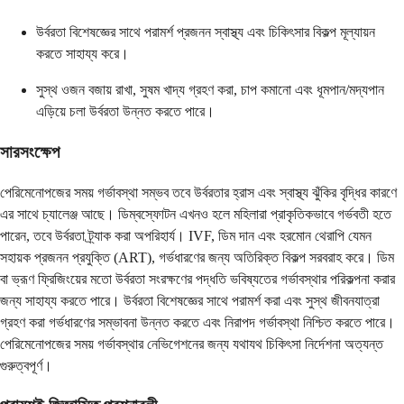
উর্বরতা বিশেষজ্ঞের সাথে পরামর্শ প্রজনন স্বাস্থ্য এবং চিকিৎসার বিকল্প মূল্যায়ন
করতে সাহায্য করে।
সুস্থ ওজন বজায় রাখা, সুষম খাদ্য গ্রহণ করা, চাপ কমানো এবং ধূমপান/মদ্যপান
এড়িয়ে চলা উর্বরতা উন্নত করতে পারে।
সারসংক্ষেপ
পেরিমেনোপজের সময় গর্ভাবস্থা সম্ভব তবে উর্বরতার হ্রাস এবং স্বাস্থ্য ঝুঁকির বৃদ্ধির কারণে
এর সাথে চ্যালেঞ্জ আছে। ডিম্বস্ফোটন এখনও হলে মহিলারা প্রাকৃতিকভাবে গর্ভবতী হতে
পারেন, তবে উর্বরতা ট্র্যাক করা অপরিহার্য। IVF, ডিম দান এবং হরমোন থেরাপি যেমন
সহায়ক প্রজনন প্রযুক্তি (ART), গর্ভধারণের জন্য অতিরিক্ত বিকল্প সরবরাহ করে। ডিম
বা ভ্রূণ ফ্রিজিংয়ের মতো উর্বরতা সংরক্ষণের পদ্ধতি ভবিষ্যতের গর্ভাবস্থার পরিকল্পনা করার
জন্য সাহায্য করতে পারে। উর্বরতা বিশেষজ্ঞের সাথে পরামর্শ করা এবং সুস্থ জীবনযাত্রা
গ্রহণ করা গর্ভধারণের সম্ভাবনা উন্নত করতে এবং নিরাপদ গর্ভাবস্থা নিশ্চিত করতে পারে।
পেরিমেনোপজের সময় গর্ভাবস্থার নেভিগেশনের জন্য যথাযথ চিকিৎসা নির্দেশনা অত্যন্ত
গুরুত্বপূর্ণ।