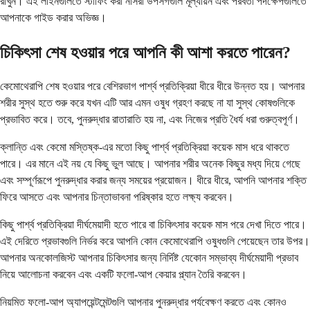
রাখুন। এই লাইনগুলিতে স্টাফিং করা নার্সরা উপসর্গগুলি মূল্যায়ন এবং পরবর্তী পদক্ষেপগুলিতে
আপনাকে গাইড করার অভিজ্ঞ।
চিকিৎসা শেষ হওয়ার পরে আপনি কী আশা করতে পারেন?
কেমোথেরাপি শেষ হওয়ার পরে বেশিরভাগ পার্শ্ব প্রতিক্রিয়া ধীরে ধীরে উন্নত হয়। আপনার
শরীর সুস্থ হতে শুরু করে যখন এটি আর এমন ওষুধ গ্রহণ করছে না যা সুস্থ কোষগুলিকে
প্রভাবিত করে। তবে, পুনরুদ্ধার রাতারাতি হয় না, এবং নিজের প্রতি ধৈর্য ধরা গুরুত্বপূর্ণ।
ক্লান্তি এবং কেমো মস্তিষ্ক-এর মতো কিছু পার্শ্ব প্রতিক্রিয়া কয়েক মাস ধরে থাকতে
পারে। এর মানে এই নয় যে কিছু ভুল আছে। আপনার শরীর অনেক কিছুর মধ্য দিয়ে গেছে
এবং সম্পূর্ণরূপে পুনরুদ্ধার করার জন্য সময়ের প্রয়োজন। ধীরে ধীরে, আপনি আপনার শক্তি
ফিরে আসতে এবং আপনার চিন্তাভাবনা পরিষ্কার হতে লক্ষ্য করবেন।
কিছু পার্শ্ব প্রতিক্রিয়া দীর্ঘমেয়াদী হতে পারে বা চিকিৎসার কয়েক মাস পরে দেখা দিতে পারে।
এই দেরিতে প্রভাবগুলি নির্ভর করে আপনি কোন কেমোথেরাপি ওষুধগুলি পেয়েছেন তার উপর।
আপনার অনকোলজিস্ট আপনার চিকিৎসার জন্য নির্দিষ্ট যেকোন সম্ভাব্য দীর্ঘমেয়াদী প্রভাব
নিয়ে আলোচনা করবেন এবং একটি ফলো-আপ কেয়ার প্ল্যান তৈরি করবেন।
নিয়মিত ফলো-আপ অ্যাপয়েন্টমেন্টগুলি আপনার পুনরুদ্ধার পর্যবেক্ষণ করতে এবং কোনও