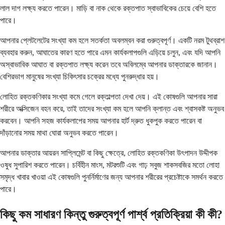
লাল দাগ লক্ষ্য করতে পারেন। মাড়ি বা নাক থেকে রক্তপাত স্বাভাবিকের চেয়ে বেশি হতে
পারে।
আপনার প্লেটলেটের সংখ্যা কম হলে সতর্কতা অবলম্বন করা গুরুত্বপূর্ণ। একটি নরম টুথব্রাশ
ব্যবহার করুন, আঘাতের কারণ হতে পারে এমন কার্যকলাপগুলি এড়িয়ে চলুন, এবং যদি আপনি
অস্বাভাবিক আঘাত বা রক্তপাত লক্ষ্য করেন তবে অবিলম্বে আপনার ডাক্তারকে জানান।
বেশিরভাগ মানুষের সংখ্যা চিকিৎসার চক্রের মধ্যে পুনরুদ্ধার হয়।
লোহিত রক্তকণিকার সংখ্যা কমে গেলে রক্তাল্পতা দেখা দেয়। এই কোষগুলি আপনার সারা
শরীরে অক্সিজেন বহন করে, তাই তাদের সংখ্যা কম হলে আপনি ক্লান্ত এবং শ্বাসকষ্ট অনুভব
করবেন। আপনি সহজ কার্যকলাপের সময় আপনার হার্ট দ্রুত ধুকপুক করতে পারেন বা
দাঁড়ানোর সময় মাথা ঘোরা অনুভব করতে পারেন।
আপনার ডাক্তার আয়রন সাপ্লিমেন্ট বা কিছু ক্ষেত্রে, লোহিত রক্তকণিকা উৎপাদন উদ্দীপক
ওষুধ সুপারিশ করতে পারেন। চর্বিহীন মাংস, মটরশুটি এবং গাঢ় সবুজ শাকসবজির মতো লোহা
সমৃদ্ধ খাবার খাওয়া এই কোষগুলি পুনর্নির্মাণের জন্য আপনার শরীরের প্রচেষ্টাকে সমর্থন করতে
পারে।
কিছু কম সাধারণ কিন্তু গুরুত্বপূর্ণ পার্শ্ব প্রতিক্রিয়া কী কী?