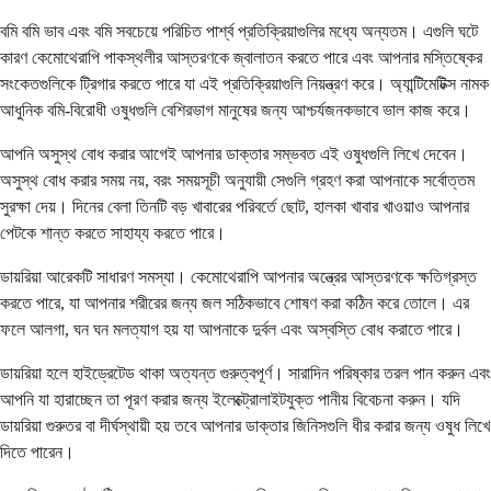
বমি বমি ভাব এবং বমি সবচেয়ে পরিচিত পার্শ্ব প্রতিক্রিয়াগুলির মধ্যে অন্যতম। এগুলি ঘটে
কারণ কেমোথেরাপি পাকস্থলীর আস্তরণকে জ্বালাতন করতে পারে এবং আপনার মস্তিষ্কের
সংকেতগুলিকে ট্রিগার করতে পারে যা এই প্রতিক্রিয়াগুলি নিয়ন্ত্রণ করে। অ্যান্টিমেটিক্স নামক
আধুনিক বমি-বিরোধী ওষুধগুলি বেশিরভাগ মানুষের জন্য আশ্চর্যজনকভাবে ভাল কাজ করে।
আপনি অসুস্থ বোধ করার আগেই আপনার ডাক্তার সম্ভবত এই ওষুধগুলি লিখে দেবেন।
অসুস্থ বোধ করার সময় নয়, বরং সময়সূচী অনুযায়ী সেগুলি গ্রহণ করা আপনাকে সর্বোত্তম
সুরক্ষা দেয়। দিনের বেলা তিনটি বড় খাবারের পরিবর্তে ছোট, হালকা খাবার খাওয়াও আপনার
পেটকে শান্ত করতে সাহায্য করতে পারে।
ডায়রিয়া আরেকটি সাধারণ সমস্যা। কেমোথেরাপি আপনার অন্ত্রের আস্তরণকে ক্ষতিগ্রস্ত
করতে পারে, যা আপনার শরীরের জন্য জল সঠিকভাবে শোষণ করা কঠিন করে তোলে। এর
ফলে আলগা, ঘন ঘন মলত্যাগ হয় যা আপনাকে দুর্বল এবং অস্বস্তি বোধ করাতে পারে।
ডায়রিয়া হলে হাইড্রেটেড থাকা অত্যন্ত গুরুত্বপূর্ণ। সারাদিন পরিষ্কার তরল পান করুন এবং
আপনি যা হারাচ্ছেন তা পূরণ করার জন্য ইলেক্ট্রোলাইটযুক্ত পানীয় বিবেচনা করুন। যদি
ডায়রিয়া গুরুতর বা দীর্ঘস্থায়ী হয় তবে আপনার ডাক্তার জিনিসগুলি ধীর করার জন্য ওষুধ লিখে
দিতে পারেন।