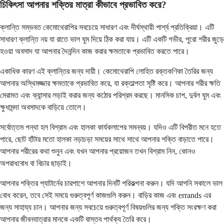
চিকিৎসা আপনার শক্তির মাত্রা কীভাবে প্রভাবিত করে?
ক্লান্তি সম্ভবত কেমোথেরাপির সবচেয়ে সাধারণ এবং দীর্ঘস্থায়ী পার্শ্ব প্রতিক্রিয়া। এটি
সাধারণ ক্লান্তি নয় যা রাতে ভাল ঘুম দিয়ে ঠিক করা যায়। এটি একটি গভীর, পুরো শরীর জুড়ে
হওয়া অবসাদ যা আপনার দৈনন্দিন কাজ করার ক্ষমতাকে প্রভাবিত করতে পারে।
একাধিক কারণ এই ক্লান্তির জন্য দায়ী। কেমোথেরাপি লোহিত রক্তকণিকা তৈরির জন্য
আপনার অস্থিমজ্জার ক্ষমতাকে প্রভাবিত করে, যা রক্তাল্পতা সৃষ্টি করে। আপনার শরীর ক্ষতি
মেরামত এবং ক্যান্সার লড়াই করার জন্য কঠোর পরিশ্রম করছে। মানসিক চাপ, দুর্বল ঘুম এবং
ক্ষুধামন্দা অবসাদকে বাড়িয়ে তোলে।
সর্বোত্তম পন্থা হল বিশ্রাম এবং হালকা কার্যকলাপের সমন্বয়। যদিও এটি বিপরীত মনে হতে
পারে, ছোট হাঁটার মতো হালকা নড়াচড়া সময়ের সাথে সাথে আপনার শক্তি বাড়াতে পারে।
আপনার শরীরের কথা শুনুন এবং যখন আপনার প্রয়োজন তখন বিশ্রাম নিন, কোনও
অপরাধবোধ বা বিচার ছাড়াই।
আপনার শক্তির প্যাটার্নের চারপাশে আপনার দিনটি পরিকল্পনা করুন। যদি আপনি সকালে ভাল
বোধ করেন, তবে সেই সময়ে গুরুত্বপূর্ণ কাজগুলি করুন। বাড়ির কাজ এবং errands এর
জন্য সাহায্য চান। আপনার জন্য সবচেয়ে গুরুত্বপূর্ণ বিষয়গুলির জন্য শক্তি সংরক্ষণ করা
আপনার জীবনযাত্রার মানকে একটি বাস্তব পার্থক্য তৈরি করে।