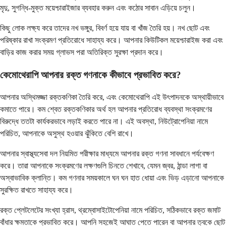
মৃদু, সুগন্ধি-মুক্ত ময়েশ্চারাইজার ব্যবহার করুন এবং কঠোর সাবান এড়িয়ে চলুন।
কিছু লোক লক্ষ্য করে তাদের নখ ভঙ্গুর, বিবর্ণ হয়ে যায় বা খাঁজ তৈরি হয়। নখ ছোট এবং
পরিষ্কার রাখা সংক্রমণ প্রতিরোধে সাহায্য করে। আপনার কিউটিকল ময়েশ্চারাইজ করা এবং
বাড়ির কাজ করার সময় গ্লাভস পরা অতিরিক্ত সুরক্ষা প্রদান করে।
কেমোথেরাপি আপনার রক্ত ​​গণনাকে কীভাবে প্রভাবিত করে?
আপনার অস্থিমজ্জা রক্তকণিকা তৈরি করে, এবং কেমোথেরাপি এই উৎপাদনকে অস্থায়ীভাবে
কমাতে পারে। কম শ্বেত রক্তকণিকার অর্থ হল আপনার প্রতিরোধ ব্যবস্থা সংক্রমণের
বিরুদ্ধে ততটা কার্যকরভাবে লড়াই করতে পারে না। এই অবস্থা, নিউট্রোপেনিয়া নামে
পরিচিত, আপনাকে অসুস্থ হওয়ার ঝুঁকিতে বেশি রাখে।
আপনার স্বাস্থ্যসেবা দল নিয়মিত পরীক্ষার মাধ্যমে আপনার রক্ত ​​গণনা সাবধানে পর্যবেক্ষণ
করে। তারা আপনাকে সংক্রমণের লক্ষণগুলি চিনতে শেখাবে, যেমন জ্বর, ঠান্ডা লাগা বা
অস্বাভাবিক ক্লান্তি। কম গণনার সময়কালে ঘন ঘন হাত ধোয়া এবং ভিড় এড়ানো আপনাকে
সুরক্ষিত রাখতে সাহায্য করে।
রক্ত প্লেটলেটের সংখ্যা হ্রাস, থ্রম্বোসাইটোপেনিয়া নামে পরিচিত, সঠিকভাবে রক্ত ​​জমাট
বাঁধার ক্ষমতাকে প্রভাবিত করে। আপনি সহজেই আঘাত পেতে পারেন বা আপনার ত্বকে ছোট