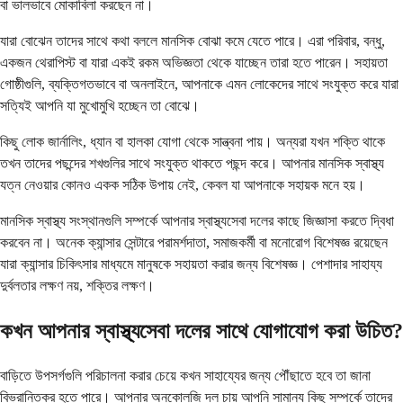
বা ভালভাবে মোকাবিলা করছেন না।
যারা বোঝেন তাদের সাথে কথা বললে মানসিক বোঝা কমে যেতে পারে। এরা পরিবার, বন্ধু,
একজন থেরাপিস্ট বা যারা একই রকম অভিজ্ঞতা থেকে যাচ্ছেন তারা হতে পারেন। সহায়তা
গোষ্ঠীগুলি, ব্যক্তিগতভাবে বা অনলাইনে, আপনাকে এমন লোকেদের সাথে সংযুক্ত করে যারা
সত্যিই আপনি যা মুখোমুখি হচ্ছেন তা বোঝে।
কিছু লোক জার্নালিং, ধ্যান বা হালকা যোগা থেকে সান্ত্বনা পায়। অন্যরা যখন শক্তি থাকে
তখন তাদের পছন্দের শখগুলির সাথে সংযুক্ত থাকতে পছন্দ করে। আপনার মানসিক স্বাস্থ্য
যত্ন নেওয়ার কোনও একক সঠিক উপায় নেই, কেবল যা আপনাকে সহায়ক মনে হয়।
মানসিক স্বাস্থ্য সংস্থানগুলি সম্পর্কে আপনার স্বাস্থ্যসেবা দলের কাছে জিজ্ঞাসা করতে দ্বিধা
করবেন না। অনেক ক্যান্সার সেন্টারে পরামর্শদাতা, সমাজকর্মী বা মনোরোগ বিশেষজ্ঞ রয়েছেন
যারা ক্যান্সার চিকিৎসার মাধ্যমে মানুষকে সহায়তা করার জন্য বিশেষজ্ঞ। পেশাদার সাহায্য
দুর্বলতার লক্ষণ নয়, শক্তির লক্ষণ।
কখন আপনার স্বাস্থ্যসেবা দলের সাথে যোগাযোগ করা উচিত?
বাড়িতে উপসর্গগুলি পরিচালনা করার চেয়ে কখন সাহায্যের জন্য পৌঁছাতে হবে তা জানা
বিভ্রান্তিকর হতে পারে। আপনার অনকোলজি দল চায় আপনি সামান্য কিছু সম্পর্কে তাদের