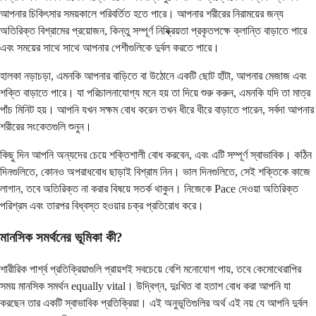
আপনার চিকিৎসার সময়কালে পরিবর্তিত হতে পারে। আপনার শরীরের নিরাময়ের জন্য
অতিরিক্ত বিশ্রামের প্রয়োজন, কিন্তু সম্পূর্ণ নিষ্ক্রিয়তা প্রকৃতপক্ষে ক্লান্তি বাড়াতে পারে
এবং সময়ের সাথে সাথে আপনার পেশীগুলিকে দুর্বল করতে পারে।
হালকা নড়াচড়া, এমনকি আপনার বাড়িতে বা উঠোনে একটি ছোট হাঁটা, আপনার মেজাজ এবং
শক্তি বাড়াতে পারে। যা পরিচালনাযোগ্য মনে হয় তা দিয়ে শুরু করুন, এমনকি যদি তা মাত্র
পাঁচ মিনিট হয়। আপনি যখন সক্ষম বোধ করেন তখন ধীরে ধীরে বাড়াতে পারেন, সর্বদা আপনার
শরীরের সংকেতগুলি শুনুন।
কিছু দিন আপনি অন্যদের চেয়ে শক্তিশালী বোধ করবেন, এবং এটি সম্পূর্ণ স্বাভাবিক। কঠিন
দিনগুলিতে, কোনও অপরাধবোধ ছাড়াই বিশ্রাম নিন। ভাল দিনগুলিতে, সেই শক্তিকে কাজে
লাগান, তবে অতিরিক্ত না করার বিষয়ে সতর্ক থাকুন। নিজেকে Pace দেওয়া অতিরিক্ত
পরিশ্রম এবং তারপর বিধ্বস্ত হওয়ার চক্র প্রতিরোধ করে।
মানসিক সমর্থনের ভূমিকা কী?
শারীরিক পার্শ্ব প্রতিক্রিয়াগুলি প্রায়শই সবচেয়ে বেশি মনোযোগ পায়, তবে কেমোথেরাপির
সময় মানসিক সমর্থন equally vital। উদ্বিগ্ন, দুঃখিত বা হতাশ বোধ করা আপনি যা
করছেন তার একটি স্বাভাবিক প্রতিক্রিয়া। এই অনুভূতিগুলির অর্থ এই নয় যে আপনি দুর্বল