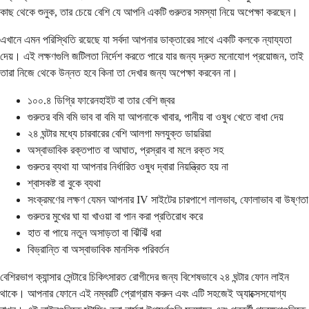
কাছ থেকে শুনুক, তার চেয়ে বেশি যে আপনি একটি গুরুতর সমস্যা নিয়ে অপেক্ষা করছেন।
এখানে এমন পরিস্থিতি রয়েছে যা সর্বদা আপনার ডাক্তারের সাথে একটি কলকে ন্যায্যতা
দেয়। এই লক্ষণগুলি জটিলতা নির্দেশ করতে পারে যার জন্য দ্রুত মনোযোগ প্রয়োজন, তাই
তারা নিজে থেকে উন্নত হবে কিনা তা দেখার জন্য অপেক্ষা করবেন না।
১০০.৪ ডিগ্রি ফারেনহাইট বা তার বেশি জ্বর
গুরুতর বমি বমি ভাব বা বমি যা আপনাকে খাবার, পানীয় বা ওষুধ খেতে বাধা দেয়
২৪ ঘন্টার মধ্যে চারবারের বেশি আলগা মলযুক্ত ডায়রিয়া
অস্বাভাবিক রক্তপাত বা আঘাত, প্রস্রাব বা মলে রক্ত ​​সহ
গুরুতর ব্যথা যা আপনার নির্ধারিত ওষুধ দ্বারা নিয়ন্ত্রিত হয় না
শ্বাসকষ্ট বা বুকে ব্যথা
সংক্রমণের লক্ষণ যেমন আপনার IV সাইটের চারপাশে লালভাব, ফোলাভাব বা উষ্ণতা
গুরুতর মুখের ঘা যা খাওয়া বা পান করা প্রতিরোধ করে
হাত বা পায়ে নতুন অসাড়তা বা ঝিঁঝিঁ ধরা
বিভ্রান্তি বা অস্বাভাবিক মানসিক পরিবর্তন
বেশিরভাগ ক্যান্সার সেন্টারে চিকিৎসারত রোগীদের জন্য বিশেষভাবে ২৪ ঘন্টার ফোন লাইন
থাকে। আপনার ফোনে এই নম্বরটি প্রোগ্রাম করুন এবং এটি সহজেই অ্যাক্সেসযোগ্য