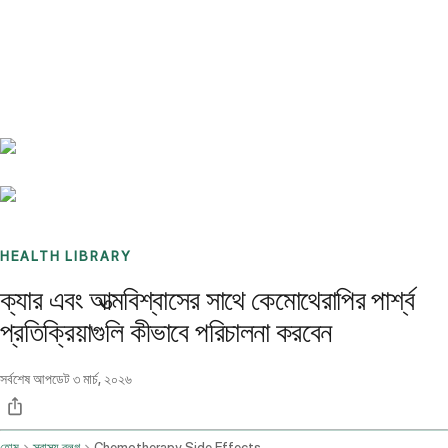
Benchmarks
Stories
FAQ
Sign up / Log in
HEALTH LIBRARY
ক্যার এবং আত্মবিশ্বাসের সাথে কেমোথেরাপির পার্শ্ব
প্রতিক্রিয়াগুলি কীভাবে পরিচালনা করবেন
সর্বশেষ আপডেট
৩ মার্চ, ২০২৬
হোম
স্বাস্থ্য ব্লগ
Chemotherapy Side Effects Management And Supportive Care