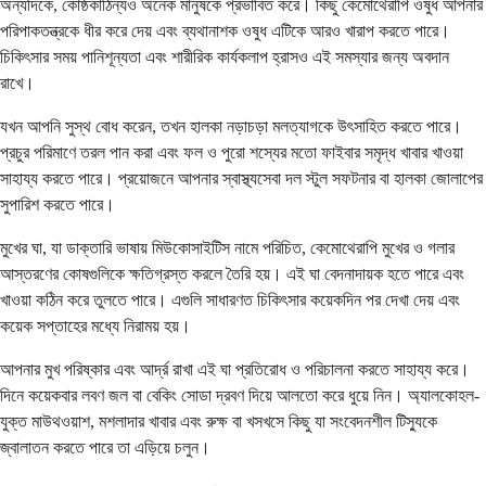
অন্যদিকে, কোষ্ঠকাঠিন্যও অনেক মানুষকে প্রভাবিত করে। কিছু কেমোথেরাপি ওষুধ আপনার
পরিপাকতন্ত্রকে ধীর করে দেয় এবং ব্যথানাশক ওষুধ এটিকে আরও খারাপ করতে পারে।
চিকিৎসার সময় পানিশূন্যতা এবং শারীরিক কার্যকলাপ হ্রাসও এই সমস্যার জন্য অবদান
রাখে।
যখন আপনি সুস্থ বোধ করেন, তখন হালকা নড়াচড়া মলত্যাগকে উৎসাহিত করতে পারে।
প্রচুর পরিমাণে তরল পান করা এবং ফল ও পুরো শস্যের মতো ফাইবার সমৃদ্ধ খাবার খাওয়া
সাহায্য করতে পারে। প্রয়োজনে আপনার স্বাস্থ্যসেবা দল স্টুল সফটনার বা হালকা জোলাপের
সুপারিশ করতে পারে।
মুখের ঘা, যা ডাক্তারি ভাষায় মিউকোসাইটিস নামে পরিচিত, কেমোথেরাপি মুখের ও গলার
আস্তরণের কোষগুলিকে ক্ষতিগ্রস্ত করলে তৈরি হয়। এই ঘা বেদনাদায়ক হতে পারে এবং
খাওয়া কঠিন করে তুলতে পারে। এগুলি সাধারণত চিকিৎসার কয়েকদিন পর দেখা দেয় এবং
কয়েক সপ্তাহের মধ্যে নিরাময় হয়।
আপনার মুখ পরিষ্কার এবং আর্দ্র রাখা এই ঘা প্রতিরোধ ও পরিচালনা করতে সাহায্য করে।
দিনে কয়েকবার লবণ জল বা বেকিং সোডা দ্রবণ দিয়ে আলতো করে ধুয়ে নিন। অ্যালকোহল-
যুক্ত মাউথওয়াশ, মশলাদার খাবার এবং রুক্ষ বা খসখসে কিছু যা সংবেদনশীল টিস্যুকে
জ্বালাতন করতে পারে তা এড়িয়ে চলুন।