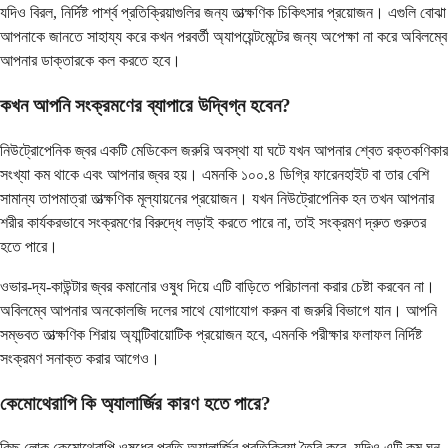
যদিও বিরল, নির্দিষ্ট পার্শ্ব প্রতিক্রিয়াগুলির জন্য তাত্ক্ষণিক চিকিৎসার প্রয়োজন। এগুলি বোঝা
আপনাকে জানতে সাহায্য করে কখন পরবর্তী অ্যাপয়েন্টমেন্টের জন্য অপেক্ষা না করে অবিলম্বে
আপনার ডাক্তারকে কল করতে হবে।
কখন আপনি সংক্রমণের ব্যাপারে উদ্বিগ্ন হবেন?
নিউট্রোপেনিক জ্বর একটি মেডিকেল জরুরি অবস্থা যা ঘটে যখন আপনার শ্বেত রক্তকণিকার
সংখ্যা কম থাকে এবং আপনার জ্বর হয়। এমনকি ১০০.৪ ডিগ্রি ফারেনহাইট বা তার বেশি
সামান্য তাপমাত্রা তাত্ক্ষণিক মূল্যায়নের প্রয়োজন। যখন নিউট্রোপেনিক হন তখন আপনার
শরীর কার্যকরভাবে সংক্রমণের বিরুদ্ধে লড়াই করতে পারে না, তাই সংক্রমণ দ্রুত গুরুতর
হতে পারে।
ওভার-দ্য-কাউন্টার জ্বর কমানোর ওষুধ দিয়ে এটি বাড়িতে পরিচালনা করার চেষ্টা করবেন না।
অবিলম্বে আপনার অনকোলজি দলের সাথে যোগাযোগ করুন বা জরুরি বিভাগে যান। আপনি
সম্ভবত তাত্ক্ষণিক শিরায় অ্যান্টিবায়োটিক প্রয়োজন হবে, এমনকি পরীক্ষার ফলাফল নির্দিষ্ট
সংক্রমণ সনাক্ত করার আগেও।
কেমোথেরাপি কি অ্যালার্জির কারণ হতে পারে?
কিছু লোক কেমোথেরাপি ওষুধের প্রতি অ্যালার্জির প্রতিক্রিয়া তৈরি করে, যদিও এটি কম ঘন