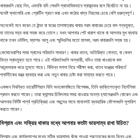
খাবারগুলি বেছে নিন, এমনকি যদি সেগুলি স্বাভাবিকভাবে স্বাস্থ্যকর বলে বিবেচিত না হয়।
যথেষ্ট ক্যালোরি এবং প্রোটিন গ্রহণ করা এখন কঠোর খাদ্য নিয়মের চেয়ে বেশি গুরুত্বপূর্ণ।
অনেকেই মনে করেন যে ঠান্ডা বা ঘরের তাপমাত্রার খাবার গরম খাবারের চেয়ে কম গন্ধযুক্ত,
যা তাদের সহ্য করা সহজ করে তোলে। যখন আপনার পেট খারাপ থাকে বা আপনার মুখ ব্যথায়
থাকে তখন ওটমিল, ম্যাশড আলু এবং স্মুদিগুলির মতো হালকা, নরম খাবারগুলি সহজ হয়।
কেমোথেরাপির সময় স্বাদের পরিবর্তন সাধারণ। খাবার ধাতব, অতিরিক্ত নোনতা, বা কেবল
ভিন্ন স্বাদযুক্ত হতে পারে। এই পরিবর্তনগুলি অস্থায়ী, যদিও তারা খাওয়াকে কম
আনন্দদায়ক করে তুলতে পারে। বিভিন্ন মশলা নিয়ে পরীক্ষা করা, ধাতব যন্ত্রের পরিবর্তে
প্লাস্টিকের যন্ত্র ব্যবহার করা এবং নতুন খাবার চেষ্টা করা সাহায্য করতে পারে।
একজন নিবন্ধিত ডায়েটিশিয়ান যিনি অনকোলজিতে বিশেষজ্ঞ, তিনি ব্যক্তিগতকৃত নির্দেশিকা
প্রদান করতে পারেন। তারা ক্যান্সার চিকিৎসার সময় খাওয়ার অনন্য চ্যালেঞ্জগুলি বোঝেন এবং
আপনার নির্দিষ্ট পার্শ্ব প্রতিক্রিয়া এবং পছন্দের সাথে মানানসই ব্যবহারিক কৌশলগুলি সুপারিশ
করতে পারেন।
বিশ্রাম এবং সক্রিয় থাকার মধ্যে আপনার কতটা ভারসাম্য রাখা উচিত?
বিশ্রাম এবং কার্যকলাপের মধ্যে সঠিক ভারসাম্য খুঁজে পাওয়া প্রত্যেকের জন্য ভিন্ন এবং