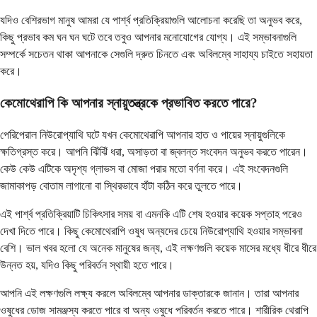
যদিও বেশিরভাগ মানুষ আমরা যে পার্শ্ব প্রতিক্রিয়াগুলি আলোচনা করেছি তা অনুভব করে,
কিছু প্রভাব কম ঘন ঘন ঘটে তবে তবুও আপনার মনোযোগের যোগ্য। এই সম্ভাবনাগুলি
সম্পর্কে সচেতন থাকা আপনাকে সেগুলি দ্রুত চিনতে এবং অবিলম্বে সাহায্য চাইতে সহায়তা
করে।
কেমোথেরাপি কি আপনার স্নায়ুতন্ত্রকে প্রভাবিত করতে পারে?
পেরিপেরাল নিউরোপ্যাথি ঘটে যখন কেমোথেরাপি আপনার হাত ও পায়ের স্নায়ুগুলিকে
ক্ষতিগ্রস্ত করে। আপনি ঝিঁঝিঁ ধরা, অসাড়তা বা জ্বলন্ত সংবেদন অনুভব করতে পারেন।
কেউ কেউ এটিকে অদৃশ্য গ্লাভস বা মোজা পরার মতো বর্ণনা করে। এই সংবেদনগুলি
জামাকাপড় বোতাম লাগানো বা স্থিরভাবে হাঁটা কঠিন করে তুলতে পারে।
এই পার্শ্ব প্রতিক্রিয়াটি চিকিৎসার সময় বা এমনকি এটি শেষ হওয়ার কয়েক সপ্তাহ পরেও
দেখা দিতে পারে। কিছু কেমোথেরাপি ওষুধ অন্যদের চেয়ে নিউরোপ্যাথি হওয়ার সম্ভাবনা
বেশি। ভাল খবর হলো যে অনেক মানুষের জন্য, এই লক্ষণগুলি কয়েক মাসের মধ্যে ধীরে ধীরে
উন্নত হয়, যদিও কিছু পরিবর্তন স্থায়ী হতে পারে।
আপনি এই লক্ষণগুলি লক্ষ্য করলে অবিলম্বে আপনার ডাক্তারকে জানান। তারা আপনার
ওষুধের ডোজ সামঞ্জস্য করতে পারে বা অন্য ওষুধে পরিবর্তন করতে পারে। শারীরিক থেরাপি