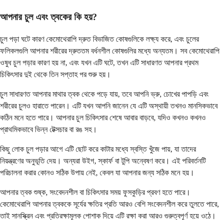
আপনার চুল এবং ত্বকের কি হয়?
চুল পড়া ঘটে কারণ কেমোথেরাপি দ্রুত বিভাজিত কোষগুলিকে লক্ষ্য করে, এবং চুলের
ফলিকলগুলি আপনার শরীরের দ্রুততম বর্ধনশীল কোষগুলির মধ্যে অন্যতম। সব কেমোথেরাপি
ওষুধ চুল পড়ার কারণ হয় না, এবং যখন এটি ঘটে, তখন এটি সাধারণত আপনার প্রথম
চিকিৎসার দুই থেকে তিন সপ্তাহ পর শুরু হয়।
চুল সাধারণত আপনার মাথার ত্বক থেকে পড়ে যায়, তবে আপনি ভ্রু, চোখের পাপড়ি এবং
শরীরের চুলও হারাতে পারেন। এটি যখন আপনি জানেন যে এটি অস্থায়ী তখনও মানসিকভাবে
কঠিন মনে হতে পারে। আপনার চুল চিকিৎসার শেষে আবার বাড়বে, যদিও কখনও কখনও
প্রাথমিকভাবে ভিন্ন টেক্সচার বা রঙ সহ।
কিছু লোক চুল পড়ার আগে এটি ছোট করে কাটার মধ্যে স্বস্তি খুঁজে পায়, যা তাদের
নিয়ন্ত্রণের অনুভূতি দেয়। অন্যরা উইগ, স্কার্ফ বা টুপি অন্বেষণ করে। এই পরিবর্তনটি
পরিচালনা করার কোনও সঠিক উপায় নেই, কেবল যা আপনার জন্য সঠিক মনে হয়।
আপনার ত্বক শুষ্ক, সংবেদনশীল বা চিকিৎসার সময় ফুসকুড়ির প্রবণ হতে পারে।
কেমোথেরাপি আপনার ত্বককে সূর্যের ক্ষতির প্রতি আরও বেশি সংবেদনশীল করে তুলতে পারে,
তাই সানস্ক্রিন এবং প্রতিরক্ষামূলক পোশাক দিয়ে এটি রক্ষা করা আরও গুরুত্বপূর্ণ হয়ে ওঠে।