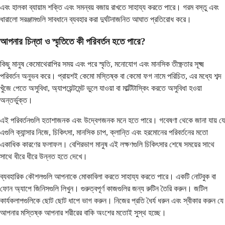
এবং হালকা ব্যায়াম শক্তি এবং সমন্বয় বজায় রাখতে সাহায্য করতে পারে। গরম বস্তু এবং
ধারালো সরঞ্জামগুলি সাবধানে ব্যবহার করা দুর্ঘটনাজনিত আঘাত প্রতিরোধ করে।
আপনার চিন্তা ও স্মৃতিতে কী পরিবর্তন হতে পারে?
কিছু মানুষ কেমোথেরাপির সময় এবং পরে স্মৃতি, মনোযোগ এবং মানসিক তীক্ষ্ণতার সূক্ষ্ম
পরিবর্তন অনুভব করে। প্রায়শই কেমো মস্তিষ্ক বা কেমো ফগ নামে পরিচিত, এর মধ্যে শব্দ
খুঁজে পেতে অসুবিধা, অ্যাপয়েন্টমেন্ট ভুলে যাওয়া বা মাল্টিটাস্কিং করতে অসুবিধা হওয়া
অন্তর্ভুক্ত।
এই পরিবর্তনগুলি হতাশাজনক এবং উদ্বেগজনক মনে হতে পারে। গবেষণা থেকে জানা যায় যে
এগুলি ক্যান্সার নিজে, চিকিৎসা, মানসিক চাপ, ক্লান্তি এবং হরমোনের পরিবর্তনের মতো
একাধিক কারণের ফলাফল। বেশিরভাগ মানুষ এই লক্ষণগুলি চিকিৎসার শেষে সময়ের সাথে
সাথে ধীরে ধীরে উন্নত হতে দেখে।
ব্যবহারিক কৌশলগুলি আপনাকে মোকাবিলা করতে সাহায্য করতে পারে। একটি নোটবুক বা
ফোন অ্যাপে জিনিসগুলি লিখুন। গুরুত্বপূর্ণ কাজগুলির জন্য রুটিন তৈরি করুন। জটিল
কার্যকলাপগুলিকে ছোট ছোট ধাপে ভাগ করুন। নিজের প্রতি ধৈর্য ধরুন এবং স্বীকার করুন যে
আপনার মস্তিষ্ক আপনার শরীরের বাকি অংশের মতোই সুস্থ হচ্ছে।