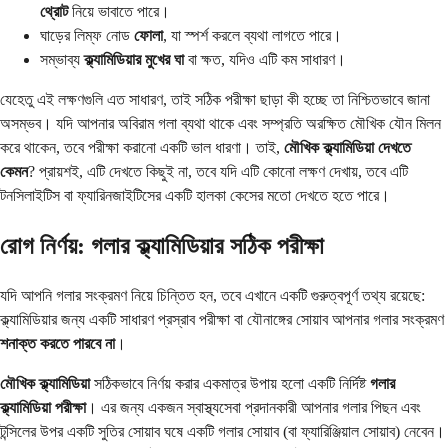
থ্রোট
নিয়ে ভাবাতে পারে।
ঘাড়ের লিম্ফ নোড
ফোলা
, যা স্পর্শ করলে ব্যথা লাগতে পারে।
সম্ভাব্য
ক্ল্যামিডিয়ার মুখের ঘা
বা ক্ষত, যদিও এটি কম সাধারণ।
যেহেতু এই লক্ষণগুলি এত সাধারণ, তাই সঠিক পরীক্ষা ছাড়া কী হচ্ছে তা নিশ্চিতভাবে জানা
অসম্ভব। যদি আপনার অবিরাম গলা ব্যথা থাকে এবং সম্প্রতি অরক্ষিত মৌখিক যৌন মিলন
করে থাকেন, তবে পরীক্ষা করানো একটি ভাল ধারণা। তাই,
মৌখিক ক্ল্যামিডিয়া দেখতে
কেমন
? প্রায়শই, এটি দেখতে কিছুই না, তবে যদি এটি কোনো লক্ষণ দেখায়, তবে এটি
টনসিলাইটিস বা ফ্যারিনজাইটিসের একটি হালকা কেসের মতো দেখতে হতে পারে।
রোগ নির্ণয়: গলার ক্ল্যামিডিয়ার সঠিক পরীক্ষা
যদি আপনি গলার সংক্রমণ নিয়ে চিন্তিত হন, তবে এখানে একটি গুরুত্বপূর্ণ তথ্য রয়েছে:
ক্ল্যামিডিয়ার জন্য একটি সাধারণ প্রস্রাব পরীক্ষা বা যৌনাঙ্গের সোয়াব আপনার গলার সংক্রমণ
শনাক্ত করতে পারবে না
।
মৌখিক ক্ল্যামিডিয়া
সঠিকভাবে নির্ণয় করার একমাত্র উপায় হলো একটি নির্দিষ্ট
গলার
ক্ল্যামিডিয়া পরীক্ষা
। এর জন্য একজন স্বাস্থ্যসেবা প্রদানকারী আপনার গলার পিছন এবং
টন্সিলের উপর একটি সুতির সোয়াব ঘষে একটি গলার সোয়াব (বা ফ্যারিঞ্জিয়াল সোয়াব) নেবেন।