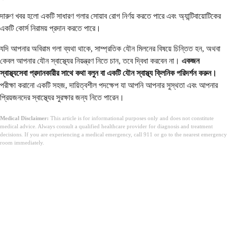
দারুণ খবর হলো একটি সাধারণ গলার সোয়াব রোগ নির্ণয় করতে পারে এবং অ্যান্টিবায়োটিকের
একটি কোর্স নিরাময় প্রদান করতে পারে।
যদি আপনার অবিরাম গলা ব্যথা থাকে, সাম্প্রতিক যৌন মিলনের বিষয়ে চিন্তিত হন, অথবা
কেবল আপনার যৌন স্বাস্থ্যের নিয়ন্ত্রণ নিতে চান, তবে দ্বিধা করবেন না।
একজন
স্বাস্থ্যসেবা প্রদানকারীর সাথে কথা বলুন বা একটি যৌন স্বাস্থ্য ক্লিনিক পরিদর্শন করুন।
পরীক্ষা করানো একটি সহজ, দায়িত্বশীল পদক্ষেপ যা আপনি আপনার সুস্থতা এবং আপনার
প্রিয়জনদের স্বাস্থ্যের সুরক্ষার জন্য নিতে পারেন।
Medical Disclaimer:
This article is for informational purposes only and does not constitute
medical advice. Always consult a qualified healthcare provider for diagnosis and treatment
decisions. If you are experiencing a medical emergency, call 911 or go to the nearest emergency
room immediately.