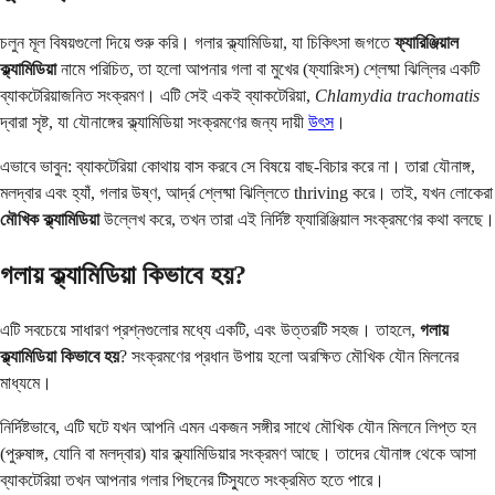
চলুন মূল বিষয়গুলো দিয়ে শুরু করি। গলার ক্ল্যামিডিয়া, যা চিকিৎসা জগতে
ফ্যারিঞ্জিয়াল
ক্ল্যামিডিয়া
নামে পরিচিত, তা হলো আপনার গলা বা মুখের (ফ্যারিংস) শ্লেষ্মা ঝিল্লির একটি
ব্যাকটেরিয়াজনিত সংক্রমণ। এটি সেই একই ব্যাকটেরিয়া,
Chlamydia trachomatis
দ্বারা সৃষ্ট, যা যৌনাঙ্গের ক্ল্যামিডিয়া সংক্রমণের জন্য দায়ী
উৎস
।
এভাবে ভাবুন: ব্যাকটেরিয়া কোথায় বাস করবে সে বিষয়ে বাছ-বিচার করে না। তারা যৌনাঙ্গ,
মলদ্বার এবং হ্যাঁ, গলার উষ্ণ, আর্দ্র শ্লেষ্মা ঝিল্লিতে thriving করে। তাই, যখন লোকেরা
মৌখিক ক্ল্যামিডিয়া
উল্লেখ করে, তখন তারা এই নির্দিষ্ট ফ্যারিঞ্জিয়াল সংক্রমণের কথা বলছে।
গলায় ক্ল্যামিডিয়া কিভাবে হয়?
এটি সবচেয়ে সাধারণ প্রশ্নগুলোর মধ্যে একটি, এবং উত্তরটি সহজ। তাহলে,
গলায়
ক্ল্যামিডিয়া কিভাবে হয়
? সংক্রমণের প্রধান উপায় হলো অরক্ষিত মৌখিক যৌন মিলনের
মাধ্যমে।
নির্দিষ্টভাবে, এটি ঘটে যখন আপনি এমন একজন সঙ্গীর সাথে মৌখিক যৌন মিলনে লিপ্ত হন
(পুরুষাঙ্গ, যোনি বা মলদ্বার) যার ক্ল্যামিডিয়ার সংক্রমণ আছে। তাদের যৌনাঙ্গ থেকে আসা
ব্যাকটেরিয়া তখন আপনার গলার পিছনের টিস্যুতে সংক্রমিত হতে পারে।