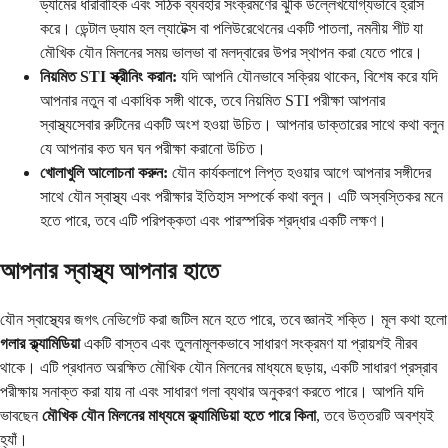
ড্যামের ধারাবাহিক এবং সঠিক ব্যবহার সংক্রমণের ঝুঁকি উল্লেখযোগ্যভাবে হ্রাস
করে। ডেন্টাল ড্যাম হল ল্যাটেক্স বা পলিউরেথেনের একটি পাতলা, নমনীয় শীট যা
মৌখিক যৌন মিলনের সময় ভালভা বা মলদ্বারের উপর স্থাপন করা যেতে পারে।
নিয়মিত STI স্ক্রীনিং করান:
যদি আপনি যৌনভাবে সক্রিয় থাকেন, বিশেষ করে যদি
আপনার নতুন বা একাধিক সঙ্গী থাকে, তবে নিয়মিত STI পরীক্ষা আপনার
স্বাস্থ্যসেবার রুটিনের একটি অংশ হওয়া উচিত। আপনার ডাক্তারের সাথে কথা বলুন
যে আপনার কত ঘন ঘন পরীক্ষা করানো উচিত।
খোলাখুলি আলোচনা করুন:
যৌন কার্যকলাপে লিপ্ত হওয়ার আগে আপনার সঙ্গীদের
সাথে যৌন স্বাস্থ্য এবং পরীক্ষার ইতিহাস সম্পর্কে কথা বলুন। এটি অস্বস্তিকর মনে
হতে পারে, তবে এটি পরিপক্কতা এবং পারস্পরিক শ্রদ্ধার একটি লক্ষণ।
আপনার স্বাস্থ্য আপনার হাতে
যৌন স্বাস্থ্যের জগৎ নেভিগেট করা জটিল মনে হতে পারে, তবে জ্ঞানই শক্তি। মূল কথা হলো
গলার ক্ল্যামিডিয়া
একটি বাস্তব এবং তুলনামূলকভাবে সাধারণ সংক্রমণ যা প্রায়শই নীরব
থাকে। এটি প্রধানত অরক্ষিত মৌখিক যৌন মিলনের মাধ্যমে ছড়ায়, একটি সাধারণ প্রস্রাব
পরীক্ষায় সনাক্ত করা যায় না এবং সাধারণ গলা ব্যথার অনুকরণ করতে পারে। আপনি যদি
ভাবছেন
মৌখিক যৌন মিলনের মাধ্যমে ক্ল্যামিডিয়া হতে পারে কিনা
, তবে উত্তরটি অবশ্যই
হ্যাঁ।