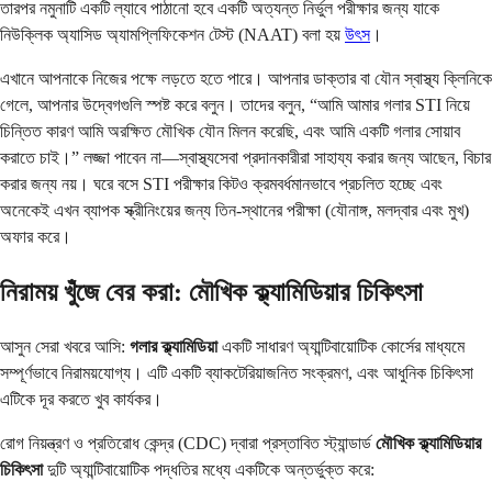
তারপর নমুনাটি একটি ল্যাবে পাঠানো হবে একটি অত্যন্ত নির্ভুল পরীক্ষার জন্য যাকে
নিউক্লিক অ্যাসিড অ্যামপ্লিফিকেশন টেস্ট (NAAT) বলা হয়
উৎস
।
এখানে আপনাকে নিজের পক্ষে লড়তে হতে পারে। আপনার ডাক্তার বা যৌন স্বাস্থ্য ক্লিনিকে
গেলে, আপনার উদ্বেগগুলি স্পষ্ট করে বলুন। তাদের বলুন, “আমি আমার গলার STI নিয়ে
চিন্তিত কারণ আমি অরক্ষিত মৌখিক যৌন মিলন করেছি, এবং আমি একটি গলার সোয়াব
করাতে চাই।” লজ্জা পাবেন না—স্বাস্থ্যসেবা প্রদানকারীরা সাহায্য করার জন্য আছেন, বিচার
করার জন্য নয়। ঘরে বসে STI পরীক্ষার কিটও ক্রমবর্ধমানভাবে প্রচলিত হচ্ছে এবং
অনেকেই এখন ব্যাপক স্ক্রীনিংয়ের জন্য তিন-স্থানের পরীক্ষা (যৌনাঙ্গ, মলদ্বার এবং মুখ)
অফার করে।
নিরাময় খুঁজে বের করা: মৌখিক ক্ল্যামিডিয়ার চিকিৎসা
আসুন সেরা খবরে আসি:
গলার ক্ল্যামিডিয়া
একটি সাধারণ অ্যান্টিবায়োটিক কোর্সের মাধ্যমে
সম্পূর্ণভাবে নিরাময়যোগ্য। এটি একটি ব্যাকটেরিয়াজনিত সংক্রমণ, এবং আধুনিক চিকিৎসা
এটিকে দূর করতে খুব কার্যকর।
রোগ নিয়ন্ত্রণ ও প্রতিরোধ কেন্দ্র (CDC) দ্বারা প্রস্তাবিত স্ট্যান্ডার্ড
মৌখিক ক্ল্যামিডিয়ার
চিকিৎসা
দুটি অ্যান্টিবায়োটিক পদ্ধতির মধ্যে একটিকে অন্তর্ভুক্ত করে: