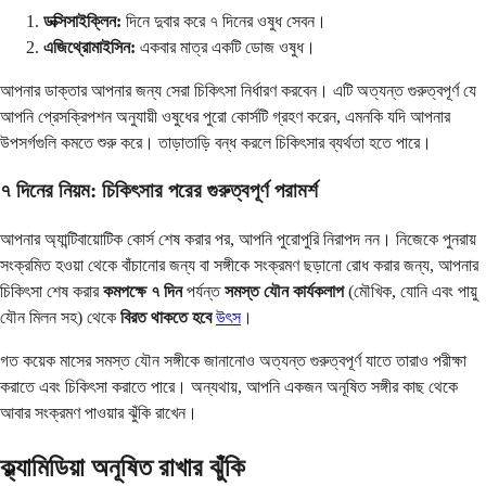
ডক্সিসাইক্লিন:
দিনে দুবার করে ৭ দিনের ওষুধ সেবন।
এজিথ্রোমাইসিন:
একবার মাত্র একটি ডোজ ওষুধ।
আপনার ডাক্তার আপনার জন্য সেরা চিকিৎসা নির্ধারণ করবেন। এটি অত্যন্ত গুরুত্বপূর্ণ যে
আপনি প্রেসক্রিপশন অনুযায়ী ওষুধের পুরো কোর্সটি গ্রহণ করেন, এমনকি যদি আপনার
উপসর্গগুলি কমতে শুরু করে। তাড়াতাড়ি বন্ধ করলে চিকিৎসার ব্যর্থতা হতে পারে।
৭ দিনের নিয়ম: চিকিৎসার পরের গুরুত্বপূর্ণ পরামর্শ
আপনার অ্যান্টিবায়োটিক কোর্স শেষ করার পর, আপনি পুরোপুরি নিরাপদ নন। নিজেকে পুনরায়
সংক্রমিত হওয়া থেকে বাঁচানোর জন্য বা সঙ্গীকে সংক্রমণ ছড়ানো রোধ করার জন্য, আপনার
চিকিৎসা শেষ করার
কমপক্ষে ৭ দিন
পর্যন্ত
সমস্ত যৌন কার্যকলাপ
(মৌখিক, যোনি এবং পায়ু
যৌন মিলন সহ) থেকে
বিরত থাকতে হবে
উৎস
।
গত কয়েক মাসের সমস্ত যৌন সঙ্গীকে জানানোও অত্যন্ত গুরুত্বপূর্ণ যাতে তারাও পরীক্ষা
করাতে এবং চিকিৎসা করাতে পারে। অন্যথায়, আপনি একজন অনূষিত সঙ্গীর কাছ থেকে
আবার সংক্রমণ পাওয়ার ঝুঁকি রাখেন।
ক্ল্যামিডিয়া অনূষিত রাখার ঝুঁকি