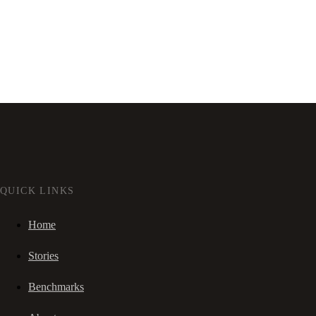
QUICK LINKS
Home
Stories
Benchmarks