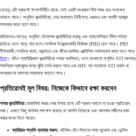
যেহেতু এটি প্রায়শই উপসর্গবিহীন থাকে, তাই একটি সংক্রমণ দীর্ঘ সময় ধরে অলক্ষ্যে
থাকতে পারে। অনূষিত ক্ল্যামিডিয়া, তার অবস্থান নির্বিশেষে, গুরুতর এবং স্থায়ী স্বাস্থ্য
সমস্যার কারণ হতে পারে।
মহিলাদের ক্ষেত্রে, অনূষিত যৌনাঙ্গের ক্ল্যামিডিয়া জরায়ু এবং ফ্যালোপিয়ান টিউব পর্যন্ত
ছড়িয়ে যেতে পারে, যার ফলে পেলভিক ইনফ্ল্যামেটরি ডিজিজ (PID) হতে পারে। PID
দীর্ঘস্থায়ী পেলভিক ব্যথা, বন্ধ্যাত্ব এবং জীবন-হুমকির এক্টোপিক গর্ভাবস্থার কারণ হতে পারে
উৎস
। যদিও ফ্যারিঞ্জিয়াল ক্ল্যামিডিয়া গলায় অবস্থিত, তবে যেকোনো অনূষিত STI আপনার
সামগ্রিক স্বাস্থ্যের জন্য ঝুঁকি তৈরি করতে পারে এবং HIV সহ অন্যান্য STI অর্জন বা
সংক্রমণের আপনার সম্ভাবনা বাড়াতে পারে।
প্রতিরোধই মূল বিষয়: নিজেকে কিভাবে রক্ষা করবেন
গলার ক্ল্যামিডিয়া
মোকাবিলা করার সেরা উপায় হলো এটি প্রথম স্থানে না হওয়া প্রতিরোধ
করা। এখানে কিছু কার্যকর পদক্ষেপ রয়েছে যা আপনি নিজেকে এবং আপনার সঙ্গীদের রক্ষা
করার জন্য নিতে পারেন:
ব্যারিয়ার পদ্ধতি ব্যবহার করুন:
মৌখিক যৌন মিলনের সময় কন্ডোম এবং ডেন্টাল