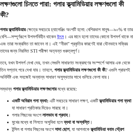
লক্ষণগুলো চিনতে পারা: গলার ক্ল্যামিডিয়ার লক্ষণগুলো কী
কী?
গলার ক্ল্যামিডিয়ার
ক্ষেত্রে সবচেয়ে চ্যালেঞ্জিং অংশটি হলো: বেশিরভাগ মানুষ—৯০% বা তার
বেশি—সম্পূর্ণরূপে উপসর্গবিহীন থাকেন
উৎস
। এর মানে হলো তাদের কোনো উপসর্গ থাকে না
এবং তারা সংক্রমিত তা জানেন না। এই “নীরব” প্রকৃতির কারণেই যারা যৌনভাবে সক্রিয়
তাদের জন্য নিয়মিত STI পরীক্ষা অত্যন্ত গুরুত্বপূর্ণ।
তবে, যখন উপসর্গ দেখা দেয়, তখন সেগুলি সাধারণত সংক্রমণের সংস্পর্শে আসার এক থেকে
তিন সপ্তাহ পরে দেখা যায়। তাহলে,
গলার ক্ল্যামিডিয়ার লক্ষণগুলো কী কী
? এগুলি প্রায়শই
অনির্দিষ্ট এবং সহজেই অন্যান্য সাধারণ অসুস্থতার সাথে গুলিয়ে ফেলা যায়।
সম্ভাব্য
গলার ক্ল্যামিডিয়ার লক্ষণগুলোর
মধ্যে রয়েছে:
একটি অবিরাম গলা ব্যথা:
এটি সবচেয়ে সাধারণ লক্ষণ, একটি
ক্ল্যামিডিয়ার গলা ব্যথা
যা সাধারণ প্রতিকার দিয়েও সারছে না।
গলার পিছনের অংশে
লালভাব বা প্রদাহ
।
মুখের মধ্যে বা গিলতে অসুবিধা হলে
ব্যথা বা অস্বস্তি
।
টন্সিল বা গলার পিছনের অংশে
সাদা ছোপ
, যা আপনাকে
ক্ল্যামিডিয়া বনাম স্ট্রেপ