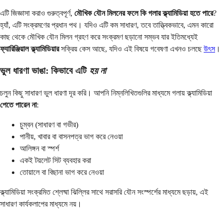
এটি জিজ্ঞাসা করাও গুরুত্বপূর্ণ,
মৌখিক যৌন মিলনের ফলে কি গলার ক্ল্যামিডিয়া হতে পারে
?
হ্যাঁ, এটি সংক্রমণের প্রধান পথ। যদিও এটি কম সাধারণ, তবে তাত্ত্বিকভাবে, এমন কারো
কাছ থেকে মৌখিক যৌন মিলন গ্রহণ করে সংক্রমণ ছড়ানো সম্ভব যার ইতিমধ্যেই
ফ্যারিঞ্জিয়াল ক্ল্যামিডিয়ার
সক্রিয় কেস আছে, যদিও এই বিষয়ে গবেষণা এখনও চলছে
উৎস
।
ভুল ধারণা ভাঙা: কিভাবে এটি
হয় না
চলুন কিছু সাধারণ ভুল ধারণা দূর করি। আপনি নিম্নলিখিতগুলির মাধ্যমে গলায় ক্ল্যামিডিয়া
পেতে পারেন না
:
চুম্বন (সাধারণ বা গভীর)
পানীয়, খাবার বা বাসনপত্র ভাগ করে নেওয়া
আলিঙ্গন বা স্পর্শ
একই টয়লেট সিট ব্যবহার করা
তোয়ালে বা বিছানা ভাগ করে নেওয়া
ক্ল্যামিডিয়া সংক্রমিত শ্লেষ্মা ঝিল্লির সাথে সরাসরি যৌন সংস্পর্শের মাধ্যমে ছড়ায়, এই
সাধারণ কার্যকলাপের মাধ্যমে নয়।