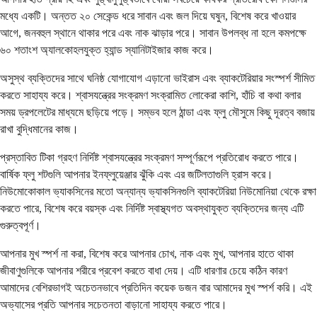
মধ্যে একটি। অন্তত ২০ সেকেন্ড ধরে সাবান এবং জল দিয়ে ঘষুন, বিশেষ করে খাওয়ার
আগে, জনবহুল স্থানে থাকার পরে এবং নাক ঝাড়ার পরে। সাবান উপলব্ধ না হলে কমপক্ষে
৬০ শতাংশ অ্যালকোহলযুক্ত হ্যান্ড স্যানিটাইজার কাজ করে।
অসুস্থ ব্যক্তিদের সাথে ঘনিষ্ঠ যোগাযোগ এড়ানো ভাইরাস এবং ব্যাকটেরিয়ার সংস্পর্শ সীমিত
করতে সাহায্য করে। শ্বাসযন্ত্রের সংক্রমণ সংক্রামিত লোকেরা কাশি, হাঁচি বা কথা বলার
সময় ড্রপলেটের মাধ্যমে ছড়িয়ে পড়ে। সম্ভব হলে ঠান্ডা এবং ফ্লু মৌসুমে কিছু দূরত্ব বজায়
রাখা বুদ্ধিমানের কাজ।
প্রস্তাবিত টিকা গ্রহণ নির্দিষ্ট শ্বাসযন্ত্রের সংক্রমণ সম্পূর্ণরূপে প্রতিরোধ করতে পারে।
বার্ষিক ফ্লু শটগুলি আপনার ইনফ্লুয়েঞ্জার ঝুঁকি এবং এর জটিলতাগুলি হ্রাস করে।
নিউমোকোকাল ভ্যাকসিনের মতো অন্যান্য ভ্যাকসিনগুলি ব্যাকটেরিয়া নিউমোনিয়া থেকে রক্ষা
করতে পারে, বিশেষ করে বয়স্ক এবং নির্দিষ্ট স্বাস্থ্যগত অবস্থাযুক্ত ব্যক্তিদের জন্য এটি
গুরুত্বপূর্ণ।
আপনার মুখ স্পর্শ না করা, বিশেষ করে আপনার চোখ, নাক এবং মুখ, আপনার হাতে থাকা
জীবাণুগুলিকে আপনার শরীরে প্রবেশ করতে বাধা দেয়। এটি ধারণার চেয়ে কঠিন কারণ
আমাদের বেশিরভাগই অচেতনভাবে প্রতিদিন কয়েক ডজন বার আমাদের মুখ স্পর্শ করি। এই
অভ্যাসের প্রতি আপনার সচেতনতা বাড়ানো সাহায্য করতে পারে।