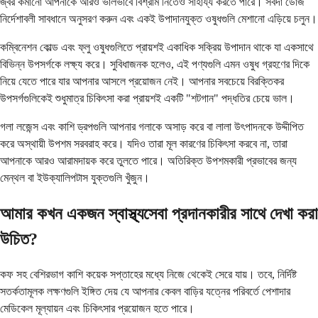
জ্বর কমানো আপনাকে আরও ভালভাবে বিশ্রাম নিতেও সাহায্য করতে পারে। সর্বদা ডোজ
নির্দেশাবলী সাবধানে অনুসরণ করুন এবং একই উপাদানযুক্ত ওষুধগুলি মেশানো এড়িয়ে চলুন।
কম্বিনেশন কোল্ড এবং ফ্লু ওষুধগুলিতে প্রায়শই একাধিক সক্রিয় উপাদান থাকে যা একসাথে
বিভিন্ন উপসর্গকে লক্ষ্য করে। সুবিধাজনক হলেও, এই পণ্যগুলি এমন ওষুধ গ্রহণের দিকে
নিয়ে যেতে পারে যার আপনার আসলে প্রয়োজন নেই। আপনার সবচেয়ে বিরক্তিকর
উপসর্গগুলিকেই শুধুমাত্র চিকিৎসা করা প্রায়শই একটি "শটগান" পদ্ধতির চেয়ে ভাল।
গলা লজেন্স এবং কাশি ড্রপগুলি আপনার গলাকে অসাড় করে বা লালা উৎপাদনকে উদ্দীপিত
করে অস্থায়ী উপশম সরবরাহ করে। যদিও তারা মূল কারণের চিকিৎসা করবে না, তারা
আপনাকে আরও আরামদায়ক করে তুলতে পারে। অতিরিক্ত উপশমকারী প্রভাবের জন্য
মেন্থল বা ইউক্যালিপটাস যুক্তগুলি খুঁজুন।
আমার কখন একজন স্বাস্থ্যসেবা প্রদানকারীর সাথে দেখা করা
উচিত?
কফ সহ বেশিরভাগ কাশি কয়েক সপ্তাহের মধ্যে নিজে থেকেই সেরে যায়। তবে, নির্দিষ্ট
সতর্কতামূলক লক্ষণগুলি ইঙ্গিত দেয় যে আপনার কেবল বাড়ির যত্নের পরিবর্তে পেশাদার
মেডিকেল মূল্যায়ন এবং চিকিৎসার প্রয়োজন হতে পারে।