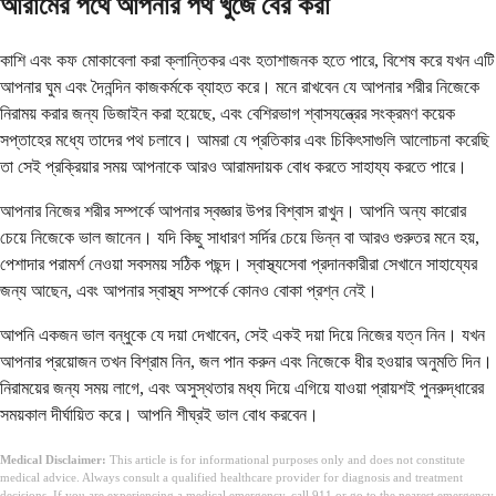
আরামের পথে আপনার পথ খুঁজে বের করা
কাশি এবং কফ মোকাবেলা করা ক্লান্তিকর এবং হতাশাজনক হতে পারে, বিশেষ করে যখন এটি
আপনার ঘুম এবং দৈনন্দিন কাজকর্মকে ব্যাহত করে। মনে রাখবেন যে আপনার শরীর নিজেকে
নিরাময় করার জন্য ডিজাইন করা হয়েছে, এবং বেশিরভাগ শ্বাসযন্ত্রের সংক্রমণ কয়েক
সপ্তাহের মধ্যে তাদের পথ চলাবে। আমরা যে প্রতিকার এবং চিকিৎসাগুলি আলোচনা করেছি
তা সেই প্রক্রিয়ার সময় আপনাকে আরও আরামদায়ক বোধ করতে সাহায্য করতে পারে।
আপনার নিজের শরীর সম্পর্কে আপনার স্বজ্ঞার উপর বিশ্বাস রাখুন। আপনি অন্য কারোর
চেয়ে নিজেকে ভাল জানেন। যদি কিছু সাধারণ সর্দির চেয়ে ভিন্ন বা আরও গুরুতর মনে হয়,
পেশাদার পরামর্শ নেওয়া সবসময় সঠিক পছন্দ। স্বাস্থ্যসেবা প্রদানকারীরা সেখানে সাহায্যের
জন্য আছেন, এবং আপনার স্বাস্থ্য সম্পর্কে কোনও বোকা প্রশ্ন নেই।
আপনি একজন ভাল বন্ধুকে যে দয়া দেখাবেন, সেই একই দয়া দিয়ে নিজের যত্ন নিন। যখন
আপনার প্রয়োজন তখন বিশ্রাম নিন, জল পান করুন এবং নিজেকে ধীর হওয়ার অনুমতি দিন।
নিরাময়ের জন্য সময় লাগে, এবং অসুস্থতার মধ্য দিয়ে এগিয়ে যাওয়া প্রায়শই পুনরুদ্ধারের
সময়কাল দীর্ঘায়িত করে। আপনি শীঘ্রই ভাল বোধ করবেন।
Medical Disclaimer:
This article is for informational purposes only and does not constitute
medical advice. Always consult a qualified healthcare provider for diagnosis and treatment
decisions. If you are experiencing a medical emergency, call 911 or go to the nearest emergency