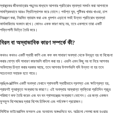
স্বাস্থ্যকর জীবনযাত্রার পছন্দের মাধ্যমে আপনার প্রতিরোধ ব্যবস্থা সমর্থন করা আপনাকে
সামগ্রিকভাবে আরও স্থিতিস্থাপক করে তোলে। পর্যাপ্ত ঘুম, পুষ্টিকর খাবার খাওয়া, চাপ
নিয়ন্ত্রণ করা, নিয়মিত ব্যায়াম করা এবং ধূমপান এড়ানো সবই উন্নত প্রতিরোধ ব্যবস্থা
কার্যকারিতায় অবদান রাখে। কোনও একক কারণ জাদু নয়, তবে একসাথে তারা একটি
শক্তিশালী ভিত্তি তৈরি করে।
বিরল বা অস্বাভাবিক কারণ সম্পর্কে কী?
কখনও কখনও একটি স্থায়ী কাশি এবং কফ কম সাধারণ অবস্থা থেকে উদ্ভূত হয় যা বিবেচনা
করার যোগ্য যদি সাধারণ কারণগুলি বাতিল করা হয়। এগুলি এমন কিছু নয় যা নিয়ে আপনার
অবিলম্বে চিন্তা করার দরকার আছে, তবে আপনার উপসর্গগুলি যদি উন্নত না হয় তবে
সচেতনতা সহায়ক হতে পারে।
ব্রঙ্কিএক্টেসিস একটি অবস্থা যেখানে শ্বাসনালী স্থায়ীভাবে প্রশস্ত এবং ক্ষতিগ্রস্ত হয়,
প্রায়শই পুনরাবৃত্ত সংক্রমণের কারণে। এই অবস্থায় আক্রান্ত ব্যক্তিরা প্রতিদিন প্রচুর
পরিমাণে কফ তৈরি করেন এবং ঘন ঘন শ্বাসযন্ত্রের সংক্রমণে ভোগেন। এর জন্য একজন
ফুসফুস বিশেষজ্ঞের দ্বারা বিশেষ চিকিৎসা এবং পর্যবেক্ষণ প্রয়োজন।
সিস্টিক ফাইব্রোসিস ফুসফুস এবং অন্যান্য অঙ্গগুলিতে ঘন, আঠালো শ্লেষ্মা জমা হওয়ার