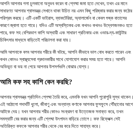
আপনি আপনার গলা চুলকানো অনুভব করেন বা শ্লেষ্মা জমা হতে দেখেন, তখন এর মানে
সাধারণত আপনার শ্বাসযন্ত্র সেখানে থাকা উচিত নয় এমন কিছু পরিষ্কার করার জন্য কঠোর
পরিশ্রম করছে। এটি একটি ভাইরাস, ব্যাকটেরিয়া, অ্যালার্জেন বা কেবল শুষ্ক বাতাসের
কারণে জ্বালা হতে পারে। যদিও এটি অস্বস্তিকর এবং কখনও কখনও উদ্বেগজনকও হতে
পারে, কফ সহ বেশিরভাগ কাশি অস্থায়ী এবং সাধারণ প্রতিকার এবং ওভার-দ্য-কাউন্টার
চিকিৎসার মাধ্যমে বাড়িতেই পরিচালনা করা যায়।
আমি আপনাকে বলব আপনার শরীরে কী ঘটছে, আপনি কীভাবে ভাল বোধ করতে পারেন এবং
কখন কোনও স্বাস্থ্যসেবা প্রদানকারীর সাথে যোগাযোগ করার সময় হতে পারে। আপনি
অভিভূত বা ভয় না পেয়ে আপনার উপসর্গগুলি বোঝার যোগ্য।
আমি কফ সহ কাশি কেন করছি?
আপনার শ্বাসযন্ত্র প্রতিদিন শ্লেষ্মা তৈরি করে, এমনকি যখন আপনি পুরোপুরি সুস্থ থাকেন।
এই আঠালো পদার্থটি ধুলো, জীবাণু এবং অন্যান্য কণাকে আপনার ফুসফুসে পৌঁছানোর আগে
আটকে দেয়। যখন আপনার শরীর কোনও সংক্রমণ বা উত্তেজক সনাক্ত করে, তখন
সমস্যাটি বের করার জন্য এটি শ্লেষ্মা উৎপাদন বাড়িয়ে তোলে। কফ রিফ্লেক্স সেই
অতিরিক্ত কফকে আপনার শরীর থেকে বের করে দিতে সাহায্য করে।