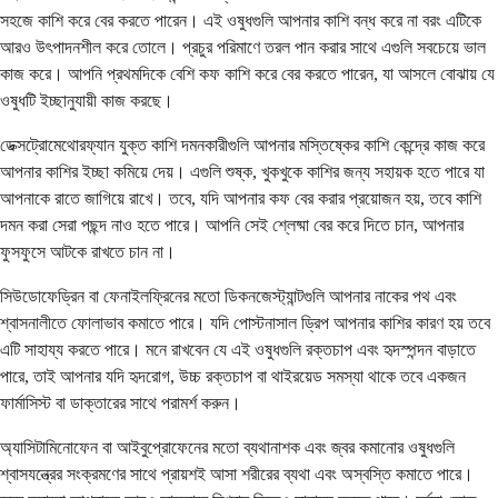
সহজে কাশি করে বের করতে পারেন। এই ওষুধগুলি আপনার কাশি বন্ধ করে না বরং এটিকে
আরও উৎপাদনশীল করে তোলে। প্রচুর পরিমাণে তরল পান করার সাথে এগুলি সবচেয়ে ভাল
কাজ করে। আপনি প্রথমদিকে বেশি কফ কাশি করে বের করতে পারেন, যা আসলে বোঝায় যে
ওষুধটি ইচ্ছানুযায়ী কাজ করছে।
ডেক্সট্রোমেথোরফ্যান যুক্ত কাশি দমনকারীগুলি আপনার মস্তিষ্কের কাশি কেন্দ্রে কাজ করে
আপনার কাশির ইচ্ছা কমিয়ে দেয়। এগুলি শুষ্ক, খুকখুকে কাশির জন্য সহায়ক হতে পারে যা
আপনাকে রাতে জাগিয়ে রাখে। তবে, যদি আপনার কফ বের করার প্রয়োজন হয়, তবে কাশি
দমন করা সেরা পছন্দ নাও হতে পারে। আপনি সেই শ্লেষ্মা বের করে দিতে চান, আপনার
ফুসফুসে আটকে রাখতে চান না।
সিউডোফেড্রিন বা ফেনাইলফ্রিনের মতো ডিকনজেস্ট্যান্টগুলি আপনার নাকের পথ এবং
শ্বাসনালীতে ফোলাভাব কমাতে পারে। যদি পোস্টনাসাল ড্রিপ আপনার কাশির কারণ হয় তবে
এটি সাহায্য করতে পারে। মনে রাখবেন যে এই ওষুধগুলি রক্তচাপ এবং হৃদস্পন্দন বাড়াতে
পারে, তাই আপনার যদি হৃদরোগ, উচ্চ রক্তচাপ বা থাইরয়েড সমস্যা থাকে তবে একজন
ফার্মাসিস্ট বা ডাক্তারের সাথে পরামর্শ করুন।
অ্যাসিটামিনোফেন বা আইবুপ্রোফেনের মতো ব্যথানাশক এবং জ্বর কমানোর ওষুধগুলি
শ্বাসযন্ত্রের সংক্রমণের সাথে প্রায়শই আসা শরীরের ব্যথা এবং অস্বস্তি কমাতে পারে।