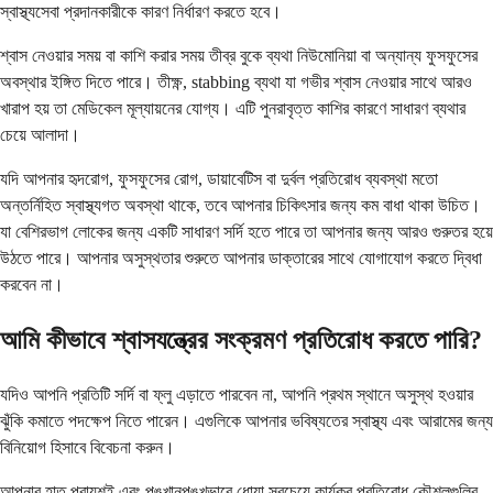
স্বাস্থ্যসেবা প্রদানকারীকে কারণ নির্ধারণ করতে হবে।
শ্বাস নেওয়ার সময় বা কাশি করার সময় তীব্র বুকে ব্যথা নিউমোনিয়া বা অন্যান্য ফুসফুসের
অবস্থার ইঙ্গিত দিতে পারে। তীক্ষ্ণ, stabbing ব্যথা যা গভীর শ্বাস নেওয়ার সাথে আরও
খারাপ হয় তা মেডিকেল মূল্যায়নের যোগ্য। এটি পুনরাবৃত্ত কাশির কারণে সাধারণ ব্যথার
চেয়ে আলাদা।
যদি আপনার হৃদরোগ, ফুসফুসের রোগ, ডায়াবেটিস বা দুর্বল প্রতিরোধ ব্যবস্থা মতো
অন্তর্নিহিত স্বাস্থ্যগত অবস্থা থাকে, তবে আপনার চিকিৎসার জন্য কম বাধা থাকা উচিত।
যা বেশিরভাগ লোকের জন্য একটি সাধারণ সর্দি হতে পারে তা আপনার জন্য আরও গুরুতর হয়ে
উঠতে পারে। আপনার অসুস্থতার শুরুতে আপনার ডাক্তারের সাথে যোগাযোগ করতে দ্বিধা
করবেন না।
আমি কীভাবে শ্বাসযন্ত্রের সংক্রমণ প্রতিরোধ করতে পারি?
যদিও আপনি প্রতিটি সর্দি বা ফ্লু এড়াতে পারবেন না, আপনি প্রথম স্থানে অসুস্থ হওয়ার
ঝুঁকি কমাতে পদক্ষেপ নিতে পারেন। এগুলিকে আপনার ভবিষ্যতের স্বাস্থ্য এবং আরামের জন্য
বিনিয়োগ হিসাবে বিবেচনা করুন।
আপনার হাত প্রায়শই এবং পুঙ্খানুপুঙ্খভাবে ধোয়া সবচেয়ে কার্যকর প্রতিরোধ কৌশলগুলির