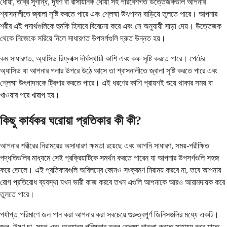
ধোঁয়া, তীব্র সুগন্ধি, দূষণ বা রাসায়নিক ধোঁয়া সহ পরিবেশগত উত্তেজকগুলি আপনার
শ্বাসনালীতে জ্বালা সৃষ্টি করতে পারে এবং শ্লেষ্মা উৎপাদন বাড়িয়ে তুলতে পারে। আপনার
শরীর এই পদার্থগুলিকে হুমকি হিসাবে বিবেচনা করে এবং সে অনুযায়ী সাড়া দেয়। উত্তেজক
থেকে নিজেকে সরিয়ে নিলে সাধারণত উপসর্গগুলি দ্রুত উন্নত হয়।
কম সাধারণত, অ্যাসিড রিফ্লাক্স দীর্ঘস্থায়ী কাশি এবং কফ সৃষ্টি করতে পারে। পেটের
অ্যাসিড যা আপনার গলার উপরে উঠে আসে তা শ্বাসনালীতে জ্বালা সৃষ্টি করতে পারে এবং
শ্লেষ্মা উৎপাদনকে ট্রিগার করতে পারে। এই ধরণের কাশি প্রায়শই শুয়ে থাকার সময় বা
খাওয়ার পরে খারাপ হয়।
কিছু কার্যকর ঘরোয়া প্রতিকার কী কী?
আপনার শরীরের নিরাময়ের অসাধারণ ক্ষমতা রয়েছে এবং আপনি সাধারণ, সময়-পরীক্ষিত
পদ্ধতিগুলির মাধ্যমে সেই প্রক্রিয়াটিকে সমর্থন করতে পারেন যা আপনার উপসর্গগুলি সহজ
করে তোলে। এই প্রতিকারগুলি অবিলম্বে কোনও সংক্রমণ নিরাময় করবে না, তবে আপনার
রোগ প্রতিরোধ ব্যবস্থা যখন ভারী কাজ করবে তখন এগুলি আপনাকে আরও আরামদায়ক করে
তুলতে পারে।
পর্যাপ্ত পরিমাণে জল পান করা আপনার করা সবচেয়ে গুরুত্বপূর্ণ জিনিসগুলির মধ্যে একটি।
জল, উষ্ণ চা, স্যুপ এবং অন্যান্য পরিষ্কার তরল শ্লেষ্মা পাতলা করতে সাহায্য করে যাতে