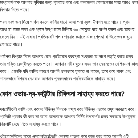
মাধ্যাকর্ষণকে আপনার সুবিধার জন্য ব্যবহার করে এবং কনজেশন মোকাবেলার সময় আরও ভাল
বিশ্রাম দিতে পারে।
গরম লবণ জল দিয়ে গার্গল করলে কাশির সাথে আসা গলা ব্যথা উপশম হতে পারে। প্রায়
আধা চা চামচ লবণ এক গ্লাস উষ্ণ জলে মিশিয়ে ৩০ সেকেন্ড ধরে গার্গল করুন এবং তারপর
ফেলে দিন। এই সাধারণ প্রতিকারটি গলার প্রদাহ কমাতে এবং শ্লেষ্মা বা উত্তেজক ধুয়ে
ফেলতে পারে।
পর্যাপ্ত বিশ্রাম নিলে আপনার রোগ প্রতিরোধ ব্যবস্থা সংক্রমণের সাথে লড়াই করার জন্য
তার শক্তি কেন্দ্রীভূত করতে পারে। আপনার শরীর ঘুমের সময় তার মেরামতের বেশিরভাগ কাজ
করে। এমনকি যদি কাশির কারণে আপনি ভালভাবে ঘুমাতে না পারেন, তবে শুয়ে থাকা এবং
শান্তভাবে বিশ্রাম নেওয়াও আপনার পুনরুদ্ধারের প্রক্রিয়াটিকে সাহায্য করে।
কোন ওভার-দ্য-কাউন্টার চিকিৎসা সাহায্য করতে পারে?
ফার্মেসীগুলি কাশি এবং কফের বিভিন্ন দিককে লক্ষ্য করে বিভিন্ন ধরণের ওষুধ সরবরাহ করে।
প্রতিটি প্রকার কী করে তা জানা আপনাকে আপনার নির্দিষ্ট উপসর্গের জন্য সবচেয়ে উপযুক্ত
বিকল্পটি বেছে নিতে সাহায্য করতে পারে।
গুইফেনেসিনের মতো এক্সপেক্টোরেন্টগুলি শ্লেষ্মা পাতলা করে কাজ করে যাতে আপনি এটি