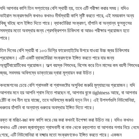
যদি আপনার কাশি তিন সপ্তাহের বেশি স্থায়ী হয়, তবে এটি পরীক্ষা করার সময়। যদিও
ভাইরাল সংক্রমণগুলি কখনও কখনও দীর্ঘস্থায়ী কাশি সৃষ্টি করতে পারে, এই সময়কাল অন্য
কিছু ঘটছে বলে ইঙ্গিত দিতে পারে। ব্যাকটেরিয়া সংক্রমণ, হাঁপানি বা অন্যান্য ফুসফুসের
সমস্যার মতো অবস্থার জন্য প্রেসক্রিপশন চিকিৎসা বা আরও পরীক্ষার প্রয়োজন হতে
পারে।
তিন দিনের বেশি স্থায়ী বা ১০৩ ডিগ্রি ফারেনহাইটের উপরে যাওয়া উচ্চ জ্বর চিকিৎসার
প্রয়োজন। এটি একটি ব্যাকটেরিয়া সংক্রমণকে ইঙ্গিত করতে পারে যার জন্য
অ্যান্টিবায়োটিকের প্রয়োজন। অল্প বয়স্ক শিশুদের, বিশেষ করে তিন মাসের কম বয়সী শিশুদের
জ্বর, সবসময় অবিলম্বে ডাক্তারের দ্বারা মূল্যায়ন করা উচিত।
কনজেশনের চেয়ে বেশি শ্বাসকষ্ট বা শ্বাসকষ্টের অসুবিধা জরুরি মূল্যায়নের প্রয়োজন। যদি
আপনার মনে হয় আপনি শ্বাস নিতে পারছেন না, আপনার বুকে tightness আছে, বা আপনার
ঠোঁট বা নখ নীল হয়ে যাচ্ছে, তবে অবিলম্বে জরুরি যত্ন নিন। এই উপসর্গগুলি নিউমোনিয়া,
গুরুতর হাঁপানি বা অন্যান্য গুরুতর অবস্থার ইঙ্গিত দিতে পারে।
রক্ত বা মরিচা-রঙা কফ কাশি করে বের করা কখনই উপেক্ষা করা উচিত নয়। যদিও কখনও
কখনও এটি কেবল জ্বালাযুক্ত শ্বাসনালী বা নাক থেকে রক্তপাত যা আপনার গলার নিচে নেমে
গেছে, এটি নিউমোনিয়া বা যক্ষ্মার মতো সংক্রমণকেও ইঙ্গিত করতে পারে। একজন