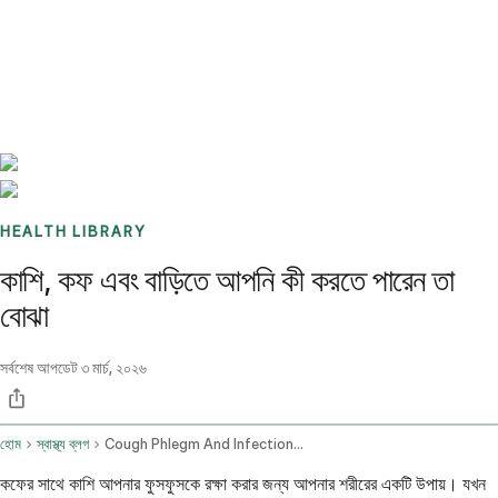
Benchmarks
Stories
FAQ
Sign up / Log in
HEALTH LIBRARY
কাশি, কফ এবং বাড়িতে আপনি কী করতে পারেন তা
বোঝা
সর্বশেষ আপডেট
৩ মার্চ, ২০২৬
হোম
স্বাস্থ্য ব্লগ
Cough Phlegm And Infections Home Remedies And Otc Treatments
কফের সাথে কাশি আপনার ফুসফুসকে রক্ষা করার জন্য আপনার শরীরের একটি উপায়। যখন