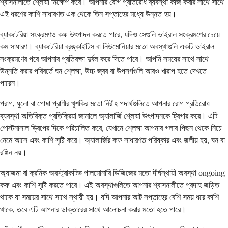
শ্বাসনালীতে শ্লেষ্মা নিক্ষেপ করে। আপনার রোগ প্রতিরোধ ব্যবস্থা কাজ করার সাথে সাথে
এই ধরণের কাশি সাধারণত এক থেকে তিন সপ্তাহের মধ্যে উন্নত হয়।
ব্যাকটেরিয়া সংক্রমণও কফ উৎপাদন করতে পারে, যদিও সেগুলি ভাইরাল সংক্রমণের চেয়ে
কম সাধারণ। ব্যাকটেরিয়া ব্রঙ্কাইটিস বা নিউমোনিয়ার মতো অবস্থাগুলি একটি ভাইরাল
সংক্রমণের পরে আপনার প্রতিরক্ষা দুর্বল করে দিতে পারে। আপনি সময়ের সাথে সাথে
উন্নতি করার পরিবর্তে ঘন শ্লেষ্মা, উচ্চ জ্বর বা উপসর্গগুলি আরও খারাপ হতে দেখতে
পারেন।
পরাগ, ধুলো বা পোষা প্রাণীর খুশকির মতো নিরীহ পদার্থগুলিতে আপনার রোগ প্রতিরোধ
ব্যবস্থা অতিরিক্ত প্রতিক্রিয়া জানালে অ্যালার্জি শ্লেষ্মা উৎপাদনকে ট্রিগার করে। এটি
পোস্টনাসাল ড্রিপের দিকে পরিচালিত করে, যেখানে শ্লেষ্মা আপনার গলার পিছন থেকে নিচে
নেমে আসে এবং কাশি সৃষ্টি করে। অ্যালার্জির কফ সাধারণত পরিষ্কার এবং জলীয় হয়, ঘন বা
রঙিন নয়।
অ্যাজমা বা ক্রনিক অবস্ট্রাকটিভ পালমোনারি ডিজিজের মতো দীর্ঘস্থায়ী অবস্থা ongoing
কফ এবং কাশি সৃষ্টি করতে পারে। এই অবস্থাগুলিতে আপনার শ্বাসনালীতে প্রদাহ জড়িত
থাকে যা সময়ের সাথে সাথে স্থায়ী হয়। যদি আপনার আট সপ্তাহের বেশি সময় ধরে কাশি
থাকে, তবে এটি আপনার ডাক্তারের সাথে আলোচনা করার মতো হতে পারে।