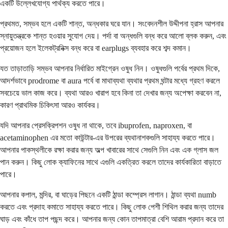
একটি উল্লেখযোগ্য পার্থক্য করতে পারে।
প্রথমত, সম্ভব হলে একটি শান্ত, অন্ধকার ঘরে যান। সংবেদনশীল উদ্দীপনা হ্রাস আপনার
স্নায়ুতন্ত্রকে শান্ত হওয়ার সুযোগ দেয়। পর্দা বা অন্ধগুলি বন্ধ করে আলো ব্লক করুন, এবং
প্রয়োজন হলে ইলেকট্রনিক্স বন্ধ করে বা earplugs ব্যবহার করে শব্দ কমান।
যত তাড়াতাড়ি সম্ভব আপনার নির্ধারিত মাইগ্রেন ওষুধ নিন। ওষুধগুলি পর্বের প্রথম দিকে,
আদর্শভাবে prodrome বা aura পর্বে বা মাথাব্যথা ব্যথার প্রথম ঘন্টার মধ্যে গ্রহণ করলে
সবচেয়ে ভাল কাজ করে। ব্যথা আরও খারাপ হবে কিনা তা দেখার জন্য অপেক্ষা করবেন না,
কারণ প্রাথমিক চিকিৎসা আরও কার্যকর।
যদি আপনার প্রেসক্রিপশন ওষুধ না থাকে, তবে ibuprofen, naproxen, বা
acetaminophen এর মতো কাউন্টার-এর উপরের ব্যথানাশকগুলি সাহায্য করতে পারে।
আপনার পাকস্থলীকে রক্ষা করার জন্য অল্প খাবারের সাথে সেগুলি নিন এবং এক গ্লাস জল
পান করুন। কিছু লোক ক্যাফিনের সাথে এগুলি একত্রিত করলে তাদের কার্যকারিতা বাড়াতে
পারে।
আপনার কপাল, মন্দির, বা ঘাড়ের পিছনে একটি ঠান্ডা কম্প্রেস লাগান। ঠান্ডা ব্যথা numb
করতে এবং প্রদাহ কমাতে সাহায্য করতে পারে। কিছু লোক পেশী শিথিল করার জন্য তাদের
ঘাড় এবং কাঁধে তাপ পছন্দ করে। আপনার জন্য কোন তাপমাত্রা বেশি আরাম প্রদান করে তা