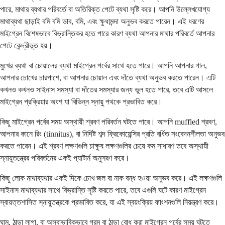
পারে, মাথার ব্যথার পরিবর্তে বা অতিরিক্ত পেটে ব্যথা সৃষ্টি করে। আপনি উল্লেখযোগ্য
মাথাব্যথা ছাড়াই বমি বমি ভাব, বমি, এবং ক্ষুধামন্দা অনুভব করতে পারেন। এই ধরণের
মাইগ্রেন বিশেষভাবে বিভ্রান্তিকর হতে পারে কারণ ব্যথা আপনার মাথার পরিবর্তে আপনার
পেটে কেন্দ্রীভূত হয়।
মুখের ব্যথা বা চোয়ালের ব্যথা মাইগ্রেন পর্বের সাথে হতে পারে। আপনি আপনার গাল,
আপনার চোখের চারপাশে, বা আপনার চোয়াল এবং দাঁতে ব্যথা অনুভব করতে পারেন। এটি
কখনও কখনও সাইনাস সমস্যা বা দাঁতের সমস্যার জন্য ভুল হতে পারে, তবে এটি আসলে
মাইগ্রেন প্রক্রিয়ার অংশ যা বিভিন্ন স্নায়ু পথকে প্রভাবিত করে।
কিছু মাইগ্রেন পর্বের সময় অস্থায়ী শ্রবণ পরিবর্তন ঘটতে পারে। আপনি muffled শ্রবণ,
আপনার কানে রিং (tinnitus), বা নির্দিষ্ট শব্দ ফ্রিকোয়েন্সির প্রতি বর্ধিত সংবেদনশীলতা অনুভব
করতে পারেন। এই শ্রবণ লক্ষণগুলি চাক্ষুষ লক্ষণগুলির চেয়ে কম সাধারণ তবে অস্থায়ী
স্নায়ুতন্ত্রের পরিবর্তনের একই প্যাটার্ন অনুসরণ করে।
কিছু লোক মাথাব্যথার একই দিকে চোখ জল বা নাক বন্ধ হওয়া অনুভব করে। এই লক্ষণগুলি
সাইনাস মাথাব্যথার সাথে বিভ্রান্তি সৃষ্টি করতে পারে, তবে এগুলি ঘটে কারণ মাইগ্রেন
স্বায়ত্তশাসিত স্নায়ুতন্ত্রকে প্রভাবিত করে, যা এই স্বয়ংক্রিয় ফাংশনগুলি নিয়ন্ত্রণ করে।
ঘাম, ঠান্ডা লাগা, বা অস্বাভাবিকভাবে গরম বা ঠান্ডা বোধ করা মাইগ্রেন পর্বের সময় ঘটতে