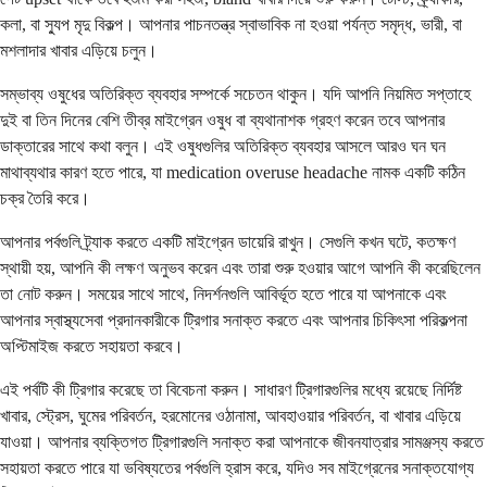
কলা, বা স্যুপ মৃদু বিকল্প। আপনার পাচনতন্ত্র স্বাভাবিক না হওয়া পর্যন্ত সমৃদ্ধ, ভারী, বা
মশলাদার খাবার এড়িয়ে চলুন।
সম্ভাব্য ওষুধের অতিরিক্ত ব্যবহার সম্পর্কে সচেতন থাকুন। যদি আপনি নিয়মিত সপ্তাহে
দুই বা তিন দিনের বেশি তীব্র মাইগ্রেন ওষুধ বা ব্যথানাশক গ্রহণ করেন তবে আপনার
ডাক্তারের সাথে কথা বলুন। এই ওষুধগুলির অতিরিক্ত ব্যবহার আসলে আরও ঘন ঘন
মাথাব্যথার কারণ হতে পারে, যা medication overuse headache নামক একটি কঠিন
চক্র তৈরি করে।
আপনার পর্বগুলি ট্র্যাক করতে একটি মাইগ্রেন ডায়েরি রাখুন। সেগুলি কখন ঘটে, কতক্ষণ
স্থায়ী হয়, আপনি কী লক্ষণ অনুভব করেন এবং তারা শুরু হওয়ার আগে আপনি কী করেছিলেন
তা নোট করুন। সময়ের সাথে সাথে, নিদর্শনগুলি আবির্ভূত হতে পারে যা আপনাকে এবং
আপনার স্বাস্থ্যসেবা প্রদানকারীকে ট্রিগার সনাক্ত করতে এবং আপনার চিকিৎসা পরিকল্পনা
অপ্টিমাইজ করতে সহায়তা করবে।
এই পর্বটি কী ট্রিগার করেছে তা বিবেচনা করুন। সাধারণ ট্রিগারগুলির মধ্যে রয়েছে নির্দিষ্ট
খাবার, স্ট্রেস, ঘুমের পরিবর্তন, হরমোনের ওঠানামা, আবহাওয়ার পরিবর্তন, বা খাবার এড়িয়ে
যাওয়া। আপনার ব্যক্তিগত ট্রিগারগুলি সনাক্ত করা আপনাকে জীবনযাত্রার সামঞ্জস্য করতে
সহায়তা করতে পারে যা ভবিষ্যতের পর্বগুলি হ্রাস করে, যদিও সব মাইগ্রেনের সনাক্তযোগ্য