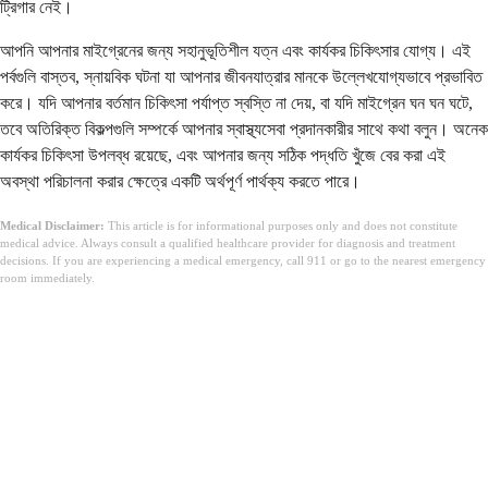
ট্রিগার নেই।
আপনি আপনার মাইগ্রেনের জন্য সহানুভূতিশীল যত্ন এবং কার্যকর চিকিৎসার যোগ্য। এই
পর্বগুলি বাস্তব, স্নায়বিক ঘটনা যা আপনার জীবনযাত্রার মানকে উল্লেখযোগ্যভাবে প্রভাবিত
করে। যদি আপনার বর্তমান চিকিৎসা পর্যাপ্ত স্বস্তি না দেয়, বা যদি মাইগ্রেন ঘন ঘন ঘটে,
তবে অতিরিক্ত বিকল্পগুলি সম্পর্কে আপনার স্বাস্থ্যসেবা প্রদানকারীর সাথে কথা বলুন। অনেক
কার্যকর চিকিৎসা উপলব্ধ রয়েছে, এবং আপনার জন্য সঠিক পদ্ধতি খুঁজে বের করা এই
অবস্থা পরিচালনা করার ক্ষেত্রে একটি অর্থপূর্ণ পার্থক্য করতে পারে।
Medical Disclaimer:
This article is for informational purposes only and does not constitute
medical advice. Always consult a qualified healthcare provider for diagnosis and treatment
decisions. If you are experiencing a medical emergency, call 911 or go to the nearest emergency
room immediately.