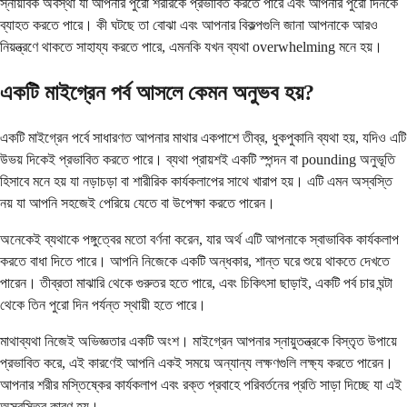
স্নায়বিক অবস্থা যা আপনার পুরো শরীরকে প্রভাবিত করতে পারে এবং আপনার পুরো দিনকে
ব্যাহত করতে পারে। কী ঘটছে তা বোঝা এবং আপনার বিকল্পগুলি জানা আপনাকে আরও
নিয়ন্ত্রণে থাকতে সাহায্য করতে পারে, এমনকি যখন ব্যথা overwhelming মনে হয়।
একটি মাইগ্রেন পর্ব আসলে কেমন অনুভব হয়?
একটি মাইগ্রেন পর্বে সাধারণত আপনার মাথার একপাশে তীব্র, ধুকপুকানি ব্যথা হয়, যদিও এটি
উভয় দিকেই প্রভাবিত করতে পারে। ব্যথা প্রায়শই একটি স্পন্দন বা pounding অনুভূতি
হিসাবে মনে হয় যা নড়াচড়া বা শারীরিক কার্যকলাপের সাথে খারাপ হয়। এটি এমন অস্বস্তি
নয় যা আপনি সহজেই পেরিয়ে যেতে বা উপেক্ষা করতে পারেন।
অনেকেই ব্যথাকে পঙ্গুত্বের মতো বর্ণনা করেন, যার অর্থ এটি আপনাকে স্বাভাবিক কার্যকলাপ
করতে বাধা দিতে পারে। আপনি নিজেকে একটি অন্ধকার, শান্ত ঘরে শুয়ে থাকতে দেখতে
পারেন। তীব্রতা মাঝারি থেকে গুরুতর হতে পারে, এবং চিকিৎসা ছাড়াই, একটি পর্ব চার ঘন্টা
থেকে তিন পুরো দিন পর্যন্ত স্থায়ী হতে পারে।
মাথাব্যথা নিজেই অভিজ্ঞতার একটি অংশ। মাইগ্রেন আপনার স্নায়ুতন্ত্রকে বিস্তৃত উপায়ে
প্রভাবিত করে, এই কারণেই আপনি একই সময়ে অন্যান্য লক্ষণগুলি লক্ষ্য করতে পারেন।
আপনার শরীর মস্তিষ্কের কার্যকলাপ এবং রক্ত ​​​​প্রবাহে পরিবর্তনের প্রতি সাড়া দিচ্ছে যা এই
অস্বস্তির কারণ হয়।