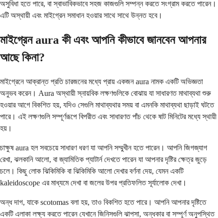
অসুবিধা হতে পারে, বা স্বাভাবিকভাবে সহজ কাজগুলি সম্পন্ন করতে সংগ্রাম করতে পারেন।
এটি অস্থায়ী এবং মাইগ্রেন সমাধান হওয়ার সাথে সাথে উন্নত হবে।
মাইগ্রেন aura কী এবং আপনি কীভাবে জানবেন আপনার
আছে কিনা?
মাইগ্রেনে আক্রান্ত প্রতি চারজনের মধ্যে প্রায় একজন aura নামক একটি অভিজ্ঞতা
অনুভব করেন। Aura অস্থায়ী স্নায়বিক লক্ষণগুলিকে বোঝায় যা সাধারণত মাথাব্যথা শুরু
হওয়ার আগে বিকশিত হয়, যদিও সেগুলি মাথাব্যথার সময় বা এমনকি মাথাব্যথা ছাড়াই ঘটতে
পারে। এই লক্ষণগুলি সম্পূর্ণরূপে বিপরীত এবং সাধারণত পাঁচ থেকে ষাট মিনিটের মধ্যে স্থায়ী
হয়।
চাক্ষুষ aura হল সবচেয়ে সাধারণ ধরণ যা আপনি সম্মুখীন হতে পারেন। আপনি জিগজ্যাগ
রেখা, ঝলকানি আলো, বা জ্যামিতিক প্যাটার্ন দেখতে পারেন যা আপনার দৃষ্টির ক্ষেত্র জুড়ে
চলে। কিছু লোক ঝিকিমিকি বা ঝিকিমিকি আলো দেখার বর্ণনা দেয়, যেমন একটি
kaleidoscope এর মাধ্যমে দেখা বা জলের উপর প্রতিফলিত সূর্যালোক দেখা।
অন্ধ দাগ, যাকে scotomas বলা হয়, তাও বিকশিত হতে পারে। আপনি আপনার দৃষ্টিতে
একটি এলাকা লক্ষ্য করতে পারেন যেখানে জিনিসগুলি ঝাপসা, অন্ধকার বা সম্পূর্ণ অনুপস্থিত