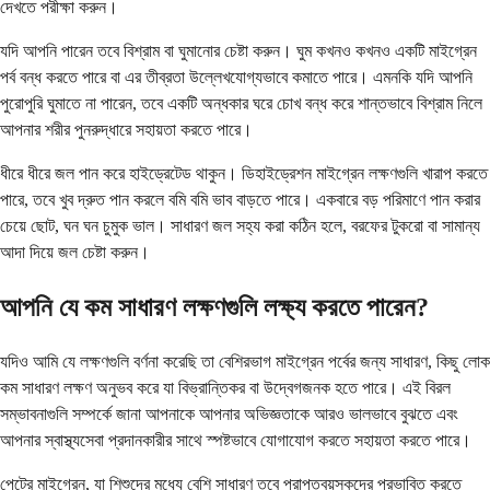
দেখতে পরীক্ষা করুন।
যদি আপনি পারেন তবে বিশ্রাম বা ঘুমানোর চেষ্টা করুন। ঘুম কখনও কখনও একটি মাইগ্রেন
পর্ব বন্ধ করতে পারে বা এর তীব্রতা উল্লেখযোগ্যভাবে কমাতে পারে। এমনকি যদি আপনি
পুরোপুরি ঘুমাতে না পারেন, তবে একটি অন্ধকার ঘরে চোখ বন্ধ করে শান্তভাবে বিশ্রাম নিলে
আপনার শরীর পুনরুদ্ধারে সহায়তা করতে পারে।
ধীরে ধীরে জল পান করে হাইড্রেটেড থাকুন। ডিহাইড্রেশন মাইগ্রেন লক্ষণগুলি খারাপ করতে
পারে, তবে খুব দ্রুত পান করলে বমি বমি ভাব বাড়তে পারে। একবারে বড় পরিমাণে পান করার
চেয়ে ছোট, ঘন ঘন চুমুক ভাল। সাধারণ জল সহ্য করা কঠিন হলে, বরফের টুকরো বা সামান্য
আদা দিয়ে জল চেষ্টা করুন।
আপনি যে কম সাধারণ লক্ষণগুলি লক্ষ্য করতে পারেন?
যদিও আমি যে লক্ষণগুলি বর্ণনা করেছি তা বেশিরভাগ মাইগ্রেন পর্বের জন্য সাধারণ, কিছু লোক
কম সাধারণ লক্ষণ অনুভব করে যা বিভ্রান্তিকর বা উদ্বেগজনক হতে পারে। এই বিরল
সম্ভাবনাগুলি সম্পর্কে জানা আপনাকে আপনার অভিজ্ঞতাকে আরও ভালভাবে বুঝতে এবং
আপনার স্বাস্থ্যসেবা প্রদানকারীর সাথে স্পষ্টভাবে যোগাযোগ করতে সহায়তা করতে পারে।
পেটের মাইগ্রেন, যা শিশুদের মধ্যে বেশি সাধারণ তবে প্রাপ্তবয়স্কদের প্রভাবিত করতে