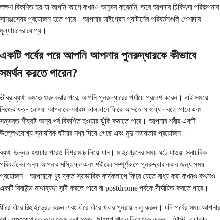
লক্ষণ বিকশিত হয় যা আপনি আগে কখনও অনুভব করেননি, তবে আপনার চিকিৎসা পরিকল্পনার
সামঞ্জস্যের প্রয়োজন হতে পারে। আপনার মাইগ্রেন প্যাটার্নের পরিবর্তনগুলি পেশাদার
মূল্যায়নের যোগ্য।
একটি পর্বের পরে আপনি আপনার পুনরুদ্ধারকে কীভাবে
সমর্থন করতে পারেন?
তীব্র ব্যথা কমতে শুরু করার পরে, আপনি পুনরুদ্ধারের পর্যায়ে প্রবেশ করেন। এই সময়ে
নিজের যত্ন নেওয়া আপনাকে আরও ভালভাবে ফিরে আসতে সাহায্য করতে পারে এবং
সম্ভবত শীঘ্রই অন্য পর্ব বিকশিত হওয়ার ঝুঁকি কমাতে পারে। আপনার শরীর একটি
উল্লেখযোগ্য স্নায়বিক ঘটনার মধ্য দিয়ে গেছে এবং মৃদু সহায়তার প্রয়োজন।
ব্যথা উন্নত হওয়ার পরেও বিশ্রাম চালিয়ে যান। মাইগ্রেনের সময় ঘটে যাওয়া স্নায়বিক
পরিবর্তনের জন্য আপনার মস্তিষ্ক এবং শরীরের সম্পূর্ণরূপে পুনরুদ্ধার করার জন্য সময়
প্রয়োজন। আপনাকে খুব দ্রুত স্বাভাবিক কার্যকলাপে ফিরে যেতে বাধ্য করা কখনও কখনও
একটি রিবাউন্ড মাথাব্যথা সৃষ্টি করতে পারে বা postdrome পর্বকে দীর্ঘায়িত করতে পারে।
ধীরে ধীরে রিহাইড্রেট করুন এবং ধীরে ধীরে খাবার পুনরায় চালু করুন। যদি পর্বের সময় আপনার
পেট upset থাকে তবে হজম করা সহজ, bland খাবার দিয়ে শুরু করুন। টোস্ট, ক্র্যাকার,