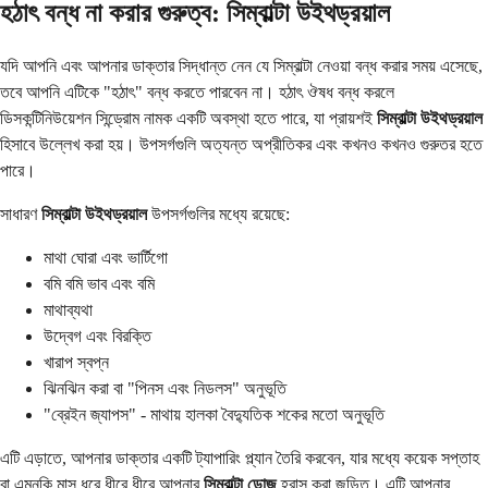
হঠাৎ বন্ধ না করার গুরুত্ব: সিম্বাল্টা উইথড্রয়াল
যদি আপনি এবং আপনার ডাক্তার সিদ্ধান্ত নেন যে সিম্বাল্টা নেওয়া বন্ধ করার সময় এসেছে,
তবে আপনি এটিকে "হঠাৎ" বন্ধ করতে পারবেন না। হঠাৎ ঔষধ বন্ধ করলে
ডিসকন্টিনিউয়েশন সিন্ড্রোম নামক একটি অবস্থা হতে পারে, যা প্রায়শই
সিম্বাল্টা উইথড্রয়াল
হিসাবে উল্লেখ করা হয়। উপসর্গগুলি অত্যন্ত অপ্রীতিকর এবং কখনও কখনও গুরুতর হতে
পারে।
সাধারণ
সিম্বাল্টা উইথড্রয়াল
উপসর্গগুলির মধ্যে রয়েছে:
মাথা ঘোরা এবং ভার্টিগো
বমি বমি ভাব এবং বমি
মাথাব্যথা
উদ্বেগ এবং বিরক্তি
খারাপ স্বপ্ন
ঝিনঝিন করা বা "পিনস এবং নিডলস" অনুভূতি
"ব্রেইন জ্যাপস" - মাথায় হালকা বৈদ্যুতিক শকের মতো অনুভূতি
এটি এড়াতে, আপনার ডাক্তার একটি ট্যাপারিং প্ল্যান তৈরি করবেন, যার মধ্যে কয়েক সপ্তাহ
বা এমনকি মাস ধরে ধীরে ধীরে আপনার
সিম্বাল্টা ডোজ
হ্রাস করা জড়িত। এটি আপনার