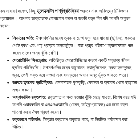
কম সাধারণ হলেও, কিছু
ডুলোক্সেটিন পার্শ্বপ্রতিক্রিয়া
গুরুতর এবং অবিলম্বে চিকিৎসার
প্রয়োজন। আপনার ডাক্তারকে যোগাযোগ করুন বা জরুরি যত্ন নিন যদি আপনি অনুভব
করেন:
লিভারের ক্ষতি:
উপসর্গগুলির মধ্যে ত্বক বা চোখ হলুদ হয়ে যাওয়া (জন্ডিস), গুরুতর
পেটে ব্যথা এবং গাঢ় প্রস্রাব অন্তর্ভুক্ত। যারা প্রচুর পরিমাণে অ্যালকোহল পান
করেন তাদের জন্য ঝুঁকি বেশি।
সেরোটোনিন সিনড্রোম:
অতিরিক্ত সেরোটোনিনের কারণে একটি সম্ভাব্য জীবন-
হুমকির পরিস্থিতি। উপসর্গগুলির মধ্যে আন্দোলন, হ্যালুসিনেশন, দ্রুত হৃদস্পন্দন,
জ্বর, পেশী শক্ত হয়ে যাওয়া এবং সমন্বয়ের অভাব অন্তর্ভুক্ত থাকতে পারে।
গুরুতর ত্বকের প্রতিক্রিয়া:
বেদনাদায়ক ফুসকুড়ি, ফোসকা বা ত্বকের খোসা ছাড়ানো
লক্ষ্য করুন।
অস্বাভাবিক রক্তপাত:
রক্তপাত বা ক্ষত হওয়ার ঝুঁকি বেড়ে যাওয়া, বিশেষ করে যদি
আপনি ওয়ারফারিন বা এনএসএআইডি (যেমন, আইবুপ্রোফেন) এর মতো রক্ত ​​
পাতলা করার ঔষধ গ্রহণ করেন।
রক্তচাপে পরিবর্তন:
সিম্বাল্টা রক্তচাপ বাড়াতে পারে, যা নিয়মিত পর্যবেক্ষণ করা
উচিত।