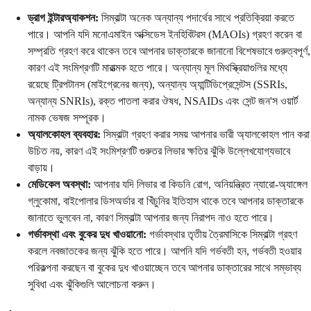
ড্রাগ ইন্টারঅ্যাকশন:
সিম্বাল্টা অনেক অন্যান্য পদার্থের সাথে প্রতিক্রিয়া করতে
পারে। আপনি যদি মনোএমাইন অক্সিডেস ইনহিবিটরস (MAOIs) গ্রহণ করেন বা
সম্প্রতি গ্রহণ করে থাকেন তবে আপনার ডাক্তারকে জানানো বিশেষভাবে গুরুত্বপূর্ণ,
কারণ এই সংমিশ্রণটি মারাত্মক হতে পারে। অন্যান্য মূল মিথস্ক্রিয়াগুলির মধ্যে
রয়েছে ট্রিপটানস (মাইগ্রেনের জন্য), অন্যান্য অ্যান্টিডিপ্রেসেন্টস (SSRIs,
অন্যান্য SNRIs), রক্ত ​​পাতলা করার ঔষধ, NSAIDs এবং সেন্ট জন'স ওয়ার্ট
নামক ভেষজ সম্পূরক।
অ্যালকোহল ব্যবহার:
সিম্বাল্টা গ্রহণ করার সময় আপনার ভারী অ্যালকোহল পান করা
উচিত নয়, কারণ এই সংমিশ্রণটি গুরুতর লিভার ক্ষতির ঝুঁকি উল্লেখযোগ্যভাবে
বাড়ায়।
মেডিকেল অবস্থা:
আপনার যদি লিভার বা কিডনি রোগ, অনিয়ন্ত্রিত ন্যারো-অ্যাঙ্গেল
গ্লুকোমা, বাইপোলার ডিসঅর্ডার বা খিঁচুনির ইতিহাস থাকে তবে আপনার ডাক্তারকে
জানাতে ভুলবেন না, কারণ সিম্বাল্টা আপনার জন্য নিরাপদ নাও হতে পারে।
গর্ভাবস্থা এবং বুকের দুধ খাওয়ানো:
গর্ভাবস্থার তৃতীয় ত্রৈমাসিকে সিম্বাল্টা গ্রহণ
করলে নবজাতকের জন্য ঝুঁকি হতে পারে। আপনি যদি গর্ভবতী হন, গর্ভবতী হওয়ার
পরিকল্পনা করছেন বা বুকের দুধ খাওয়াচ্ছেন তবে আপনার ডাক্তারের সাথে সম্ভাব্য
সুবিধা এবং ঝুঁকিগুলি আলোচনা করুন।