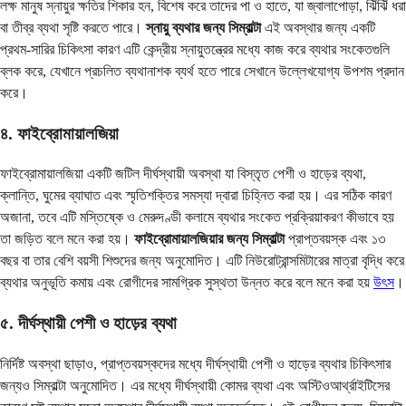
লক্ষ মানুষ স্নায়ুর ক্ষতির শিকার হন, বিশেষ করে তাদের পা ও হাতে, যা জ্বালাপোড়া, ঝিঁঝিঁ ধরা
বা তীব্র ব্যথা সৃষ্টি করতে পারে।
স্নায়ু ব্যথার জন্য সিম্বাল্টা
এই অবস্থার জন্য একটি
প্রথম-সারির চিকিৎসা কারণ এটি কেন্দ্রীয় স্নায়ুতন্ত্রের মধ্যে কাজ করে ব্যথার সংকেতগুলি
ব্লক করে, যেখানে প্রচলিত ব্যথানাশক ব্যর্থ হতে পারে সেখানে উল্লেখযোগ্য উপশম প্রদান
করে।
৪. ফাইব্রোমায়ালজিয়া
ফাইব্রোমায়ালজিয়া একটি জটিল দীর্ঘস্থায়ী অবস্থা যা বিস্তৃত পেশী ও হাড়ের ব্যথা,
ক্লান্তি, ঘুমের ব্যাঘাত এবং স্মৃতিশক্তির সমস্যা দ্বারা চিহ্নিত করা হয়। এর সঠিক কারণ
অজানা, তবে এটি মস্তিষ্কে ও মেরুদণ্ডী কলামে ব্যথার সংকেত প্রক্রিয়াকরণ কীভাবে হয়
তা জড়িত বলে মনে করা হয়।
ফাইব্রোমায়ালজিয়ার জন্য সিম্বাল্টা
প্রাপ্তবয়স্ক এবং ১৩
বছর বা তার বেশি বয়সী শিশুদের জন্য অনুমোদিত। এটি নিউরোট্রান্সমিটারের মাত্রা বৃদ্ধি করে
ব্যথার অনুভূতি কমায় এবং রোগীদের সামগ্রিক সুস্থতা উন্নত করে বলে মনে করা হয়
উৎস
।
৫. দীর্ঘস্থায়ী পেশী ও হাড়ের ব্যথা
নির্দিষ্ট অবস্থা ছাড়াও, প্রাপ্তবয়স্কদের মধ্যে দীর্ঘস্থায়ী পেশী ও হাড়ের ব্যথার চিকিৎসার
জন্যও সিম্বাল্টা অনুমোদিত। এর মধ্যে দীর্ঘস্থায়ী কোমর ব্যথা এবং অস্টিওআর্থ্রাইটিসের