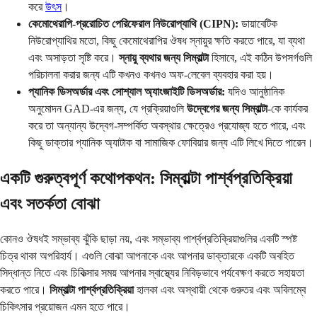
করে
উৎস
।
কেমোথেরাপি-প্ররোচিত পেরিফেরাল নিউরোপ্যাথি (CIPN):
ডায়াবেটিক
নিউরোপ্যাথির মতো, কিছু কেমোথেরাপির ঔষধ স্নায়ুর ক্ষতি করতে পারে, যা ব্যথা
এবং অসাড়তা সৃষ্টি করে।
স্নায়ু ব্যথার জন্য সিম্বাল্টা
হিসাবে, এই কঠিন উপসর্গগুলি
পরিচালনা করার জন্য এটি কখনও কখনও অফ-লেবেল ব্যবহার করা হয়।
প্যানিক ডিসঅর্ডার এবং সোশ্যাল অ্যাংজাইটি ডিসঅর্ডার:
যদিও আনুষ্ঠানিক
অনুমোদন GAD-এর জন্য, যে প্রক্রিয়াগুলি
উদ্বেগের জন্য সিম্বাল্টা
-কে কার্যকর
করে তা অন্যান্য উদ্বেগ-সম্পর্কিত অবস্থার ক্ষেত্রেও প্রযোজ্য হতে পারে, এবং
কিছু ডাক্তার প্যানিক অ্যাটাক বা সামাজিক ফোবিয়ার জন্য এটি লিখে দিতে পারেন।
একটি গুরুত্বপূর্ণ কথোপকথন: সিম্বাল্টা পার্শ্বপ্রতিক্রিয়া
এবং সতর্কতা বোঝা
কোনও ঔষধই সম্ভাব্য ঝুঁকি ছাড়া নয়, এবং সম্ভাব্য পার্শ্বপ্রতিক্রিয়াগুলির একটি স্পষ্ট
চিত্র থাকা অপরিহার্য। এগুলি বোঝা আপনাকে এবং আপনার ডাক্তারকে একটি অবহিত
সিদ্ধান্ত নিতে এবং চিকিত্সার সময় আপনার স্বাস্থ্যের নিবিড়ভাবে পর্যবেক্ষণ করতে সহায়তা
করতে পারে।
সিম্বাল্টা পার্শ্বপ্রতিক্রিয়া
হালকা এবং অস্থায়ী থেকে গুরুতর এবং অবিলম্বে
চিকিৎসার প্রয়োজন এমন হতে পারে।