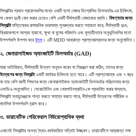
সিম্বাল্টার প্রধান প্রয়োগগুলির মধ্যে একটি হলো মেজর ডিপ্রেসিভ ডিসঅর্ডার-এর চিকিৎসা,
যা কেবল দুঃখী বোধ করার চেয়েও বেশি একটি দীর্ঘস্থায়ী মেজাজের ব্যাধি।
বিষণ্ণতার জন্য
সিম্বাল্টা
মস্তিষ্কের রাসায়নিক ভারসাম্য পুনরুদ্ধার করতে সহায়তা করে, দীর্ঘস্থায়ী দুঃখ,
ক্রিয়াকলাপে আগ্রহ হারানো, ক্ষুধা বা ঘুমের পরিবর্তন এবং মূল্যহীনতার অনুভূতিগুলির মতো
উপসর্গগুলি উপশম করে
উৎস
। এটি MDD আক্রান্ত প্রাপ্তবয়স্কদের জন্য অনুমোদিত।
২. জেনারালাইজড অ্যাংজাইটি ডিসঅর্ডার (GAD)
যারা অতিরিক্ত, দীর্ঘস্থায়ী উদ্বেগ অনুভব করেন যা নিয়ন্ত্রণ করা কঠিন, তাদের জন্য
উদ্বেগের জন্য সিম্বাল্টা
একটি কার্যকর চিকিৎসা হতে পারে। এটি প্রাপ্তবয়স্ক এবং ৭ বছর
বা তার বেশি বয়সী শিশুদের জন্য জেনারালাইজড অ্যাংজাইটি ডিসঅর্ডার পরিচালনার জন্য
এফডিএ-অনুমোদিত। সেরোটোনিন এবং নোরপাইনফ্রাইন-কে প্রভাবিত করার মাধ্যমে,
সিম্বাল্টা স্নায়ুতন্ত্রকে শান্ত করতে সাহায্য করতে পারে, দীর্ঘস্থায়ী উদ্বেগের শারীরিক ও
মানসিক উপসর্গগুলি হ্রাস করে।
৩. ডায়াবেটিক পেরিফেরাল নিউরোপ্যাথিক ব্যথা
এখানেই সিম্বাল্টার অনন্য দ্বৈত-কার্যকারিতা সত্যিই উজ্জ্বল। ডায়াবেটিসে আক্রান্ত লক্ষ