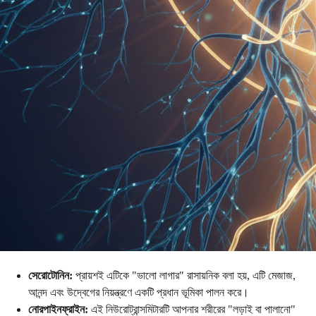
সেরোটোনিন:
প্রায়শই এটিকে "ভালো লাগার" রাসায়নিক বলা হয়, এটি মেজাজ,
আনন্দ এবং উদ্বেগের নিয়ন্ত্রণে একটি প্রধান ভূমিকা পালন করে।
নোরপাইনফ্রাইন:
এই নিউরোট্রান্সমিটারটি আপনার শরীরের "লড়াই বা পালানো"