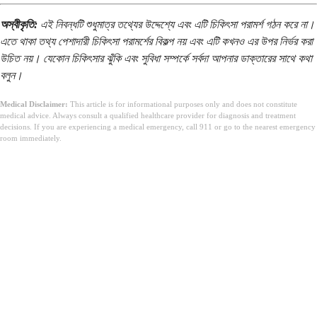
অস্বীকৃতি:
এই নিবন্ধটি শুধুমাত্র তথ্যের উদ্দেশ্যে এবং এটি চিকিৎসা পরামর্শ গঠন করে না।
এতে থাকা তথ্য পেশাদারী চিকিৎসা পরামর্শের বিকল্প নয় এবং এটি কখনও এর উপর নির্ভর করা
উচিত নয়। যেকোন চিকিৎসার ঝুঁকি এবং সুবিধা সম্পর্কে সর্বদা আপনার ডাক্তারের সাথে কথা
বলুন।
Medical Disclaimer:
This article is for informational purposes only and does not constitute
medical advice. Always consult a qualified healthcare provider for diagnosis and treatment
decisions. If you are experiencing a medical emergency, call 911 or go to the nearest emergency
room immediately.