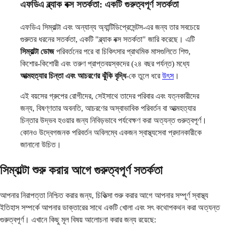
এফডিএ ব্ল্যাক বক্স সতর্কতা: একটি গুরুত্বপূর্ণ সতর্কতা
এফডিএ সিম্বাল্টা এবং অন্যান্য অ্যান্টিডিপ্রেসেন্টস-এর জন্য তার সবচেয়ে
গুরুতর ধরনের সতর্কতা, একটি "ব্ল্যাক বক্স সতর্কতা" জারি করেছে। এটি
সিম্বাল্টা ডোজ
পরিবর্তনের পরে বা চিকিৎসার প্রাথমিক মাসগুলিতে শিশু,
কিশোর-কিশোরী এবং তরুণ প্রাপ্তবয়স্কদের (২৪ বছর পর্যন্ত) মধ্যে
আত্মহত্যার চিন্তা এবং আচরণের ঝুঁকি বৃদ্ধি
-কে তুলে ধরে
উৎস
।
এই বয়সের গ্রুপের রোগীদের, সেইসাথে তাদের পরিবার এবং যত্নকারীদের
জন্য, বিষণ্ণতার অবনতি, আচরণের অস্বাভাবিক পরিবর্তন বা আত্মহত্যার
চিন্তার উদ্ভব হওয়ার জন্য নিবিড়ভাবে পর্যবেক্ষণ করা অত্যন্ত গুরুত্বপূর্ণ।
কোনও উদ্বেগজনক পরিবর্তন অবিলম্বে একজন স্বাস্থ্যসেবা প্রদানকারীকে
জানানো উচিত।
সিম্বাল্টা শুরু করার আগে গুরুত্বপূর্ণ সতর্কতা
আপনার নিরাপত্তা নিশ্চিত করার জন্য, চিকিত্সা শুরু করার আগে আপনার সম্পূর্ণ স্বাস্থ্য
ইতিহাস সম্পর্কে আপনার ডাক্তারের সাথে একটি খোলা এবং সৎ কথোপকথন করা অত্যন্ত
গুরুত্বপূর্ণ। এখানে কিছু মূল বিষয় আলোচনা করার জন্য রয়েছে: