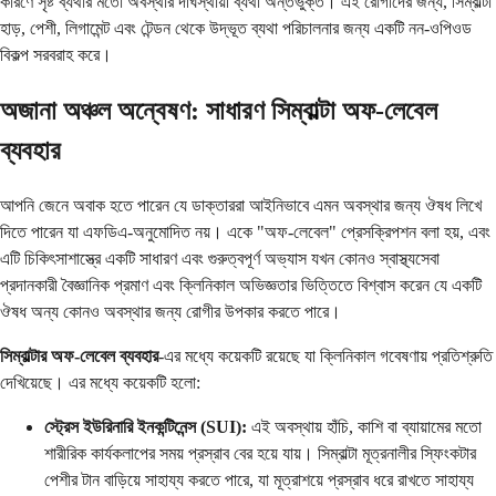
কারণে সৃষ্ট ব্যথার মতো অবস্থার দীর্ঘস্থায়ী ব্যথা অন্তর্ভুক্ত। এই রোগীদের জন্য, সিম্বাল্টা
হাড়, পেশী, লিগামেন্ট এবং টেন্ডন থেকে উদ্ভূত ব্যথা পরিচালনার জন্য একটি নন-ওপিওড
বিকল্প সরবরাহ করে।
অজানা অঞ্চল অন্বেষণ: সাধারণ সিম্বাল্টা অফ-লেবেল
ব্যবহার
আপনি জেনে অবাক হতে পারেন যে ডাক্তাররা আইনিভাবে এমন অবস্থার জন্য ঔষধ লিখে
দিতে পারেন যা এফডিএ-অনুমোদিত নয়। একে "অফ-লেবেল" প্রেসক্রিপশন বলা হয়, এবং
এটি চিকিৎসাশাস্ত্রে একটি সাধারণ এবং গুরুত্বপূর্ণ অভ্যাস যখন কোনও স্বাস্থ্যসেবা
প্রদানকারী বৈজ্ঞানিক প্রমাণ এবং ক্লিনিকাল অভিজ্ঞতার ভিত্তিতে বিশ্বাস করেন যে একটি
ঔষধ অন্য কোনও অবস্থার জন্য রোগীর উপকার করতে পারে।
সিম্বাল্টার অফ-লেবেল ব্যবহার
-এর মধ্যে কয়েকটি রয়েছে যা ক্লিনিকাল গবেষণায় প্রতিশ্রুতি
দেখিয়েছে। এর মধ্যে কয়েকটি হলো:
স্ট্রেস ইউরিনারি ইনকন্টিনেন্স (SUI):
এই অবস্থায় হাঁচি, কাশি বা ব্যায়ামের মতো
শারীরিক কার্যকলাপের সময় প্রস্রাব বের হয়ে যায়। সিম্বাল্টা মূত্রনালীর স্ফিংকটার
পেশীর টান বাড়িয়ে সাহায্য করতে পারে, যা মূত্রাশয়ে প্রস্রাব ধরে রাখতে সাহায্য