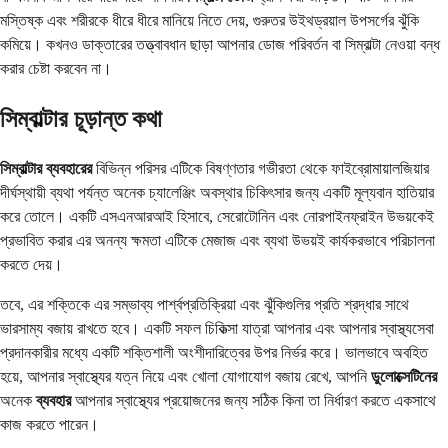
মস্তিষ্ক এবং শরীরকে ধীরে ধীরে মানিয়ে নিতে দেয়, গুরুতর উইথড্রয়াল উপসর্গের ঝুঁকি
কমিয়ে। কখনও ডাক্তারের তত্ত্বাবধান ছাড়া আপনার ডোজ পরিবর্তন বা সিম্বাল্টা নেওয়া বন্ধ
করার চেষ্টা করবেন না।
সিম্বাল্টার চূড়ান্ত কথা
সিম্বাল্টার ব্যবহারের
বিভিন্ন পরিসর এটিকে বিষণ্ণতার গভীরতা থেকে ফাইব্রোমায়ালজিয়ার
দীর্ঘস্থায়ী ব্যথা পর্যন্ত অনেক চ্যালেঞ্জিং অবস্থার চিকিৎসার জন্য একটি মূল্যবান হাতিয়ার
করে তোলে। একটি এসএনআরআই হিসাবে, সেরোটোনিন এবং নোরপাইনফ্রাইন উভয়কেই
প্রভাবিত করার এর অনন্য ক্ষমতা এটিকে মেজাজ এবং ব্যথা উভয়ই কার্যকরভাবে পরিচালনা
করতে দেয়।
তবে, এর শক্তিকে এর সম্ভাব্য পার্শ্বপ্রতিক্রিয়া এবং ঝুঁকিগুলির প্রতি শ্রদ্ধার সাথে
ভারসাম্য বজায় রাখতে হবে। একটি সফল চিকিত্সা যাত্রা আপনার এবং আপনার স্বাস্থ্যসেবা
প্রদানকারীর মধ্যে একটি শক্তিশালী অংশীদারিত্বের উপর নির্ভর করে। ভালভাবে অবহিত
হয়ে, আপনার স্বাস্থ্যের যত্ন নিয়ে এবং খোলা যোগাযোগ বজায় রেখে, আপনি
ডুলোক্সেটিনের
অনেক
ব্যবহার
আপনার স্বাস্থ্যের প্রয়োজনের জন্য সঠিক কিনা তা নির্ধারণ করতে একসাথে
কাজ করতে পারেন।