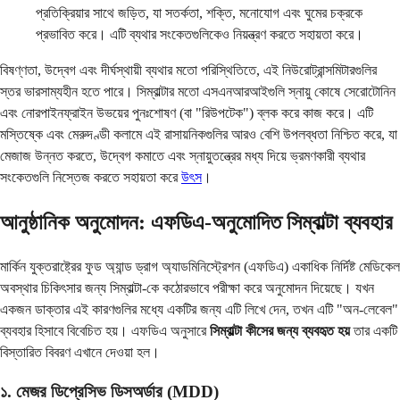
প্রতিক্রিয়ার সাথে জড়িত, যা সতর্কতা, শক্তি, মনোযোগ এবং ঘুমের চক্রকে
প্রভাবিত করে। এটি ব্যথার সংকেতগুলিকেও নিয়ন্ত্রণ করতে সহায়তা করে।
বিষণ্ণতা, উদ্বেগ এবং দীর্ঘস্থায়ী ব্যথার মতো পরিস্থিতিতে, এই নিউরোট্রান্সমিটারগুলির
স্তর ভারসাম্যহীন হতে পারে। সিম্বাল্টার মতো এসএনআরআইগুলি স্নায়ু কোষে সেরোটোনিন
এবং নোরপাইনফ্রাইন উভয়ের পুনঃশোষণ (বা "রিউপটেক") ব্লক করে কাজ করে। এটি
মস্তিষ্কে এবং মেরুদণ্ডী কলামে এই রাসায়নিকগুলির আরও বেশি উপলব্ধতা নিশ্চিত করে, যা
মেজাজ উন্নত করতে, উদ্বেগ কমাতে এবং স্নায়ুতন্ত্রের মধ্য দিয়ে ভ্রমণকারী ব্যথার
সংকেতগুলি নিস্তেজ করতে সহায়তা করে
উৎস
।
আনুষ্ঠানিক অনুমোদন: এফডিএ-অনুমোদিত সিম্বাল্টা ব্যবহার
মার্কিন যুক্তরাষ্ট্রের ফুড অ্যান্ড ড্রাগ অ্যাডমিনিস্ট্রেশন (এফডিএ) একাধিক নির্দিষ্ট মেডিকেল
অবস্থার চিকিৎসার জন্য সিম্বাল্টা-কে কঠোরভাবে পরীক্ষা করে অনুমোদন দিয়েছে। যখন
একজন ডাক্তার এই কারণগুলির মধ্যে একটির জন্য এটি লিখে দেন, তখন এটি "অন-লেবেল"
ব্যবহার হিসাবে বিবেচিত হয়। এফডিএ অনুসারে
সিম্বাল্টা কীসের জন্য ব্যবহৃত হয়
তার একটি
বিস্তারিত বিবরণ এখানে দেওয়া হল।
১. মেজর ডিপ্রেসিভ ডিসঅর্ডার (MDD)