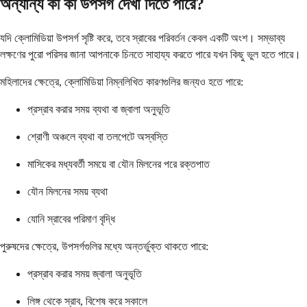
অন্যান্য কী কী উপসর্গ দেখা দিতে পারে?
যদি ক্লোমিডিয়া উপসর্গ সৃষ্টি করে, তবে স্রাবের পরিবর্তন কেবল একটি অংশ। সম্ভাব্য
লক্ষণের পুরো পরিসর জানা আপনাকে চিনতে সাহায্য করতে পারে যখন কিছু ভুল হতে পারে।
মহিলাদের ক্ষেত্রে, ক্লোমিডিয়া নিম্নলিখিত কারণগুলির জন্যও হতে পারে:
প্রস্রাব করার সময় ব্যথা বা জ্বালা অনুভূতি
শ্রোণী অঞ্চলে ব্যথা বা তলপেটে অস্বস্তি
মাসিকের মধ্যবর্তী সময়ে বা যৌন মিলনের পরে রক্তপাত
যৌন মিলনের সময় ব্যথা
যোনি স্রাবের পরিমাণ বৃদ্ধি
পুরুষদের ক্ষেত্রে, উপসর্গগুলির মধ্যে অন্তর্ভুক্ত থাকতে পারে:
প্রস্রাব করার সময় জ্বালা অনুভূতি
লিঙ্গ থেকে স্রাব, বিশেষ করে সকালে