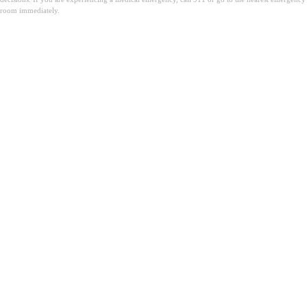
room immediately.