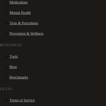
Medications
Mental Health
Tests & Procedures
Prevention & Wellness
RESOURCES
Tools
Blog
Benchmarks
LEGAL
Terms of Service