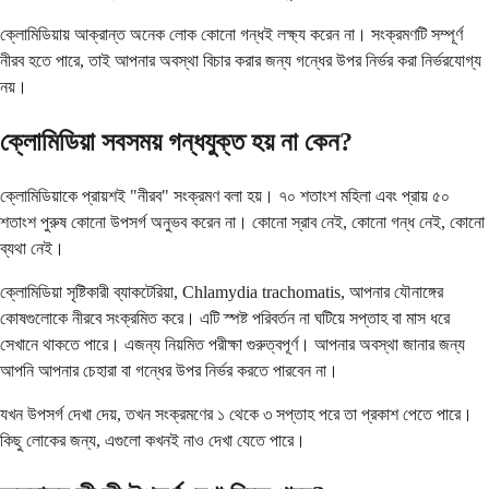
ক্লোমিডিয়ায় আক্রান্ত অনেক লোক কোনো গন্ধই লক্ষ্য করেন না। সংক্রমণটি সম্পূর্ণ
নীরব হতে পারে, তাই আপনার অবস্থা বিচার করার জন্য গন্ধের উপর নির্ভর করা নির্ভরযোগ্য
নয়।
ক্লোমিডিয়া সবসময় গন্ধযুক্ত হয় না কেন?
ক্লোমিডিয়াকে প্রায়শই "নীরব" সংক্রমণ বলা হয়। ৭০ শতাংশ মহিলা এবং প্রায় ৫০
শতাংশ পুরুষ কোনো উপসর্গ অনুভব করেন না। কোনো স্রাব নেই, কোনো গন্ধ নেই, কোনো
ব্যথা নেই।
ক্লোমিডিয়া সৃষ্টিকারী ব্যাকটেরিয়া, Chlamydia trachomatis, আপনার যৌনাঙ্গের
কোষগুলোকে নীরবে সংক্রমিত করে। এটি স্পষ্ট পরিবর্তন না ঘটিয়ে সপ্তাহ বা মাস ধরে
সেখানে থাকতে পারে। এজন্য নিয়মিত পরীক্ষা গুরুত্বপূর্ণ। আপনার অবস্থা জানার জন্য
আপনি আপনার চেহারা বা গন্ধের উপর নির্ভর করতে পারবেন না।
যখন উপসর্গ দেখা দেয়, তখন সংক্রমণের ১ থেকে ৩ সপ্তাহ পরে তা প্রকাশ পেতে পারে।
কিছু লোকের জন্য, এগুলো কখনই নাও দেখা যেতে পারে।