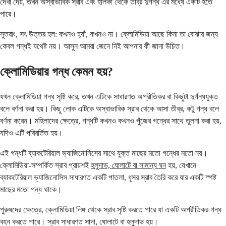
দেখা দেয়, তখন অস্বাভাবিক স্রাব এবং হালকা থেকে তীব্র দুর্গন্ধ এর মধ্যে একটি হতে
পারে।
সুতরাং, সৎ উত্তর হল: কখনও হ্যাঁ, কখনও না। ক্লোমিডিয়া আছে কিনা তা বোঝার জন্য
কেবল গন্ধই যথেষ্ট নয়। আসুন আমরা জেনে নিই আপনার কী জানা উচিত।
ক্লোমিডিয়ার গন্ধ কেমন হয়?
যখন ক্লোমিডিয়া গন্ধ সৃষ্টি করে, তখন এটিকে সাধারণত অপ্রীতিকর বা কিছুটা দুর্গন্ধযুক্ত
বলে বর্ণনা করা হয়। কিছু লোক এটিকে অস্বাভাবিক স্রাব থেকে আসা তীব্র, কটু গন্ধ বলে
বর্ণনা করেন। মহিলাদের ক্ষেত্রে, গন্ধটি কখনও কখনও পুঁজের গন্ধের সাথে তুলনা করা হয়,
যদিও এটি পরিবর্তিত হয়।
এই গন্ধটি ব্যাকটেরিয়াল ভ্যাজিনোসিসের সাথে যুক্ত মাছের মতো গন্ধের মতো নয়।
ক্লোমিডিয়া-সম্পর্কিত স্রাব প্রায়শই
হলুদাভ, ঘোলাটে বা সামান্য ঘন
হয়, যেখানে
ব্যাকটেরিয়াল ভ্যাজিনোসিস সাধারণত একটি পাতলা, ধূসর স্রাব তৈরি করে যার একটি স্পষ্ট
মাছের মতো গন্ধ থাকে।
পুরুষদের ক্ষেত্রে, ক্লোমিডিয়া লিঙ্গ থেকে স্রাব সৃষ্টি করতে পারে যা একটি অপ্রীতিকর গন্ধ
বহন করতে পারে। স্রাব সাধারণত সাদা, ঘোলাটে বা হলুদাভ হয়।