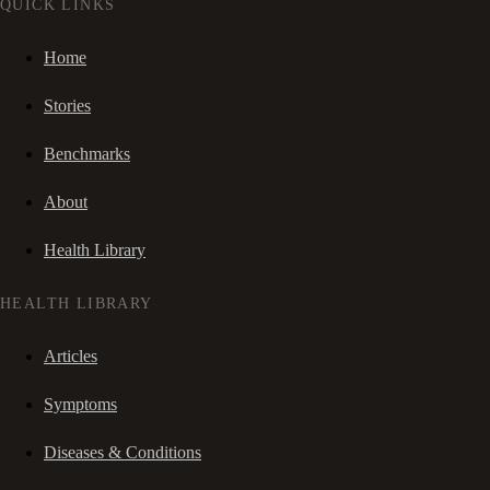
QUICK LINKS
Home
Stories
Benchmarks
About
Health Library
HEALTH LIBRARY
Articles
Symptoms
Diseases & Conditions